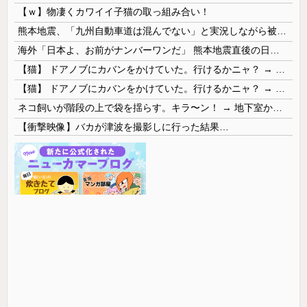
【ｗ】物凄くカワイイ子猫の取っ組み合い！
熊本地震、「九州自動車道は混んでない」と実況しながら被災地へ向かう有名アナなどに批判殺到 全国紙記者「最新の状況をいち早く伝えることは報道機関としての責務」「情報を取り上げることには大きな意義がある」
海外「日本よ、お前がナンバーワンだ」 熊本地震直後の日本の対応のスピードに世界が衝撃
【猫】 ドアノブにカバンをかけていた。行けるかニャ？ → 猫はこうなります…
【猫】 ドアノブにカバンをかけていた。行けるかニャ？ → 猫はこうなります…
ネコ飼いが階段の上で袋を揺らす。キラ〜ン！ → 地下室からヤツが現れる…
【衝撃映像】バカが津波を撮影しに行った結果…