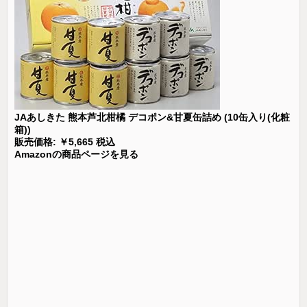
JAあしきた 熊本芦北柑橘 デコポン&甘夏缶詰め (10缶入り(化粧
箱))
販売価格: ￥5,665 税込
Amazonの商品ページを見る