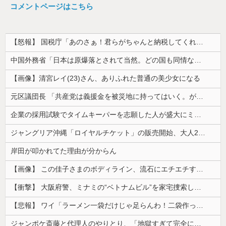
コメントページはこちら
【怒報】 国税庁「あのさぁ！君らがちゃんと納税してくれないとこうなっちゃうけどどうする？！」←これw w w w w w w w
中国外務省「日本は原爆落とされて当然。どの国も同情なんかしない」
【画像】清宮レイ(23)さん、ありふれた普通の美少女になる
元区議団長 「共産党は義援金を被災地に持ってはいく。が、持って行った先で党の活動のために使う」 日本共産党「事実ではありません」
企業の採用試験でタイムキーパーを志願した人が盛大にミス、グループは険悪になりタイムアップとなったが……
ジャングリア沖縄「ロイヤルチケット」の販売開始、大人29,700円にｗｗｗｗｗｗｗｗｗ
岸田が叩かれてた理由が分からん
【画像】 この佳子さまのボディライン、流石にエチエチすぎやろ！
【衝撃】 大阪府警、ミナミの“ベトナムビル”を家宅捜索した結果・・・・・・
【悲報】 ワイ「ラーメン一袋だけじゃ足らんわ！二袋作ったろ！」→結果ｗｗｗ
ジャンポケ斎藤と代理人のやりとり、「地獄すぎて完全にコントになってる……」と衝撃を受ける人が続出中