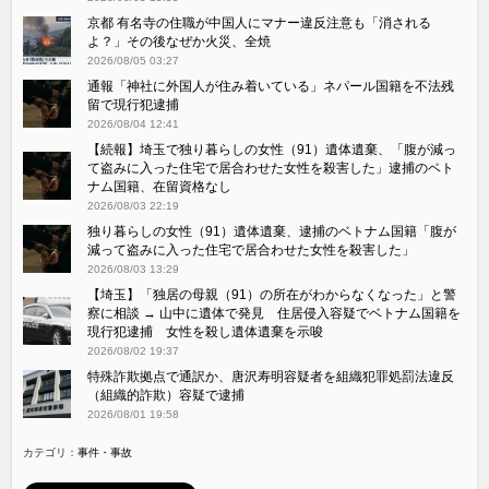
京都 有名寺の住職が中国人にマナー違反注意も「消される
よ？」その後なぜか火災、全焼
2026/08/05 03:27
通報「神社に外国人が住み着いている」ネパール国籍を不法残
留で現行犯逮捕
2026/08/04 12:41
【続報】埼玉で独り暮らしの女性（91）遺体遺棄、「腹が減っ
て盗みに入った住宅で居合わせた女性を殺害した」逮捕のベト
ナム国籍、在留資格なし
2026/08/03 22:19
独り暮らしの女性（91）遺体遺棄、逮捕のベトナム国籍「腹が
減って盗みに入った住宅で居合わせた女性を殺害した」
2026/08/03 13:29
【埼玉】「独居の母親（91）の所在がわからなくなった」と警
察に相談 → 山中に遺体で発見 住居侵入容疑でベトナム国籍を
現行犯逮捕 女性を殺し遺体遺棄を示唆
2026/08/02 19:37
特殊詐欺拠点で通訳か、唐沢寿明容疑者を組織犯罪処罰法違反
（組織的詐欺）容疑で逮捕
2026/08/01 19:58
カテゴリ：
事件・事故