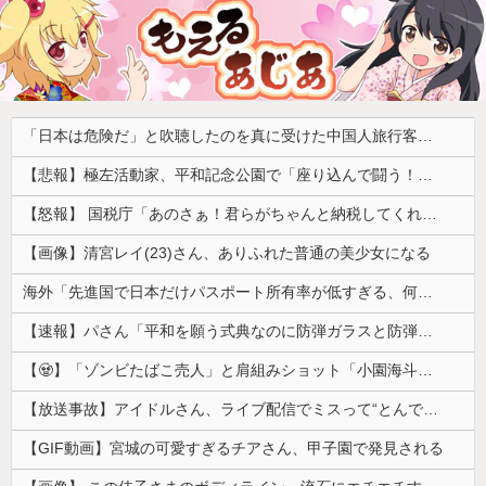
「日本は危険だ」と吹聴したのを真に受けた中国人旅行客、だが代替旅行先が日本ほど安全ではなかった結果……
【悲報】極左活動家、平和記念公園で「座り込んで闘う！」と意気込むも… → 警察に完全排除されてしまう ………
【怒報】 国税庁「あのさぁ！君らがちゃんと納税してくれないとこうなっちゃうけどどうする？！」←これw w w w w w w w
【画像】清宮レイ(23)さん、ありふれた普通の美少女になる
海外「先進国で日本だけパスポート所有率が低すぎる、何故なのか」
【速報】パさん「平和を願う式典なのに防弾ガラスと防弾バッグSP」安倍元首相の悲劇や石破前首相も同環境だったことは忘れる
【🧟】「ゾンビたばこ売人」と肩組みショット「小園海斗」に注がれる“厳しい視線” 「レギュラー剥奪も選択肢のひとつに」
【放送事故】アイドルさん、ライブ配信でミスって“とんでもないもの”を映してしまいネット騒然ｗｗｗ 【Pickup07092038】
【GIF動画】宮城の可愛すぎるチアさん、甲子園で発見される