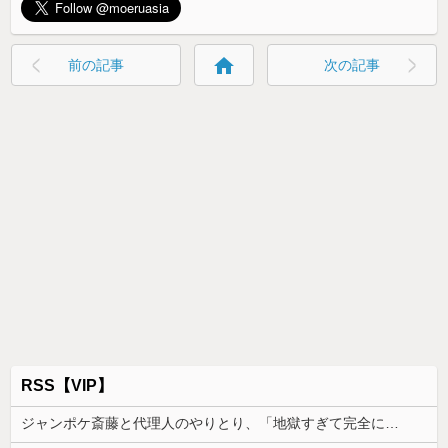
home
前の記事
次の記事
RSS【VIP】
ジャンポケ斎藤と代理人のやりとり、「地獄すぎて完全にコントになってる……」と衝撃を受ける人が続出中