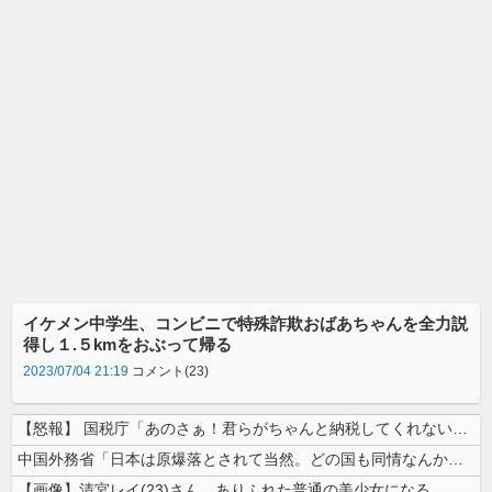
イケメン中学生、コンビニで特殊詐欺おばあちゃんを全力説
得し１.５kmをおぶって帰る
2023/07/04 21:19
コメント(23)
【怒報】 国税庁「あのさぁ！君らがちゃんと納税してくれないとこうなっち...
中国外務省「日本は原爆落とされて当然。どの国も同情なんかしない」
【画像】清宮レイ(23)さん、ありふれた普通の美少女になる