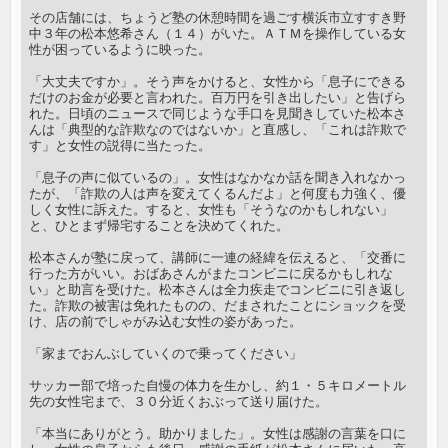
その店舗には、ちょうど塾の休憩時間を過ごす横浜市立すすき野
中３年の松本悠希さん（１４）がいた。ＡＴＭを操作している女
性が困っているように映った。
「大丈夫ですか」。そう声をかけると、女性から「息子にできる
だけのお金が必要と言われた。百万円を引き出したい」と告げら
れた。日頃のニュースで同じような手口を見聞きしていた松本さ
んは「典型的な詐欺なのではないか」と直感し、「これは詐欺で
す」と女性の説得に当たった。
「息子の声に似ているの」。女性はなかなか話を聞き入れなかっ
たが、「詐欺の人は声を変えてくるんだよ」と何度も力強く、優
しく女性に訴えた。すると、女性も「そうなのかもしれない」
と、ひとまず帰宅することを決めてくれた。
松本さんが塾に戻って、講師に一連の経緯を伝えると、「交番に
行った方がいい。おばあさんがまたコンビニに戻るかもしれな
い」と助言を受けた。松本さんは全力疾走でコンビニに引き返し
た。詐欺の被害は免れたものの、だまされたことにショックを受
け、店の前でしゃがみ込む女性の姿があった。
「家までおんぶしていくので乗ってください」
サッカー部で培った自慢の体力を生かし、約１・５キロメートル
先の女性宅まで、３０分近くおぶって送り届けた。
「本当にありがとう。助かりました」。女性は感謝の言葉を口に