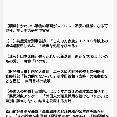
【朗報】かわいい動物の動画がストレス・不安の軽減になる可
能性。英大学の研究で実証
【！】共産党が刑事告訴 「しんぶん赤旗」１７００件以上の
虚偽購読申し込み 「厳重な処罰を求める」
【速報】山本太郎が去ったれいわ新選組、新たな党名は「いの
ちの党」 略称「いのち」
【財務省人事】内閣人事局、エース級の財務官僚を異例転出
官邸幹部「協力的でなかった」※岸田首相（当時）の秘書官な
どを歴任 、岸田首相の後輩
【外国人公務員】三重県、ぱよくマスコミの総攻撃に屈せず！
「県民対象アンケート『外国人の職員採用を続けるべきか』は
差別に該当しない」結果を公表する方針
森山前幹事長が暴露「高市総理のSNS投稿が習主席を怒らせ
た」 「その投稿が中国側（習近平主席）を怒らせ、日中関係を