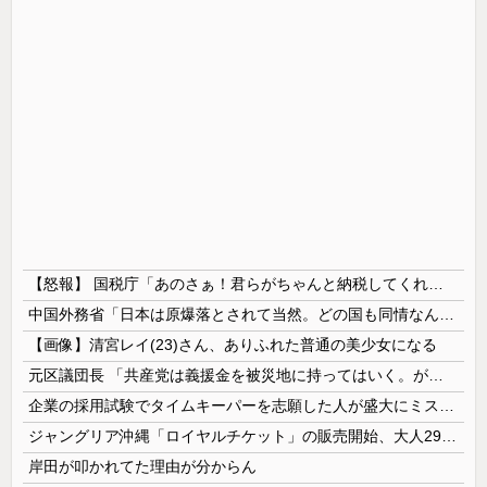
【怒報】 国税庁「あのさぁ！君らがちゃんと納税してくれないとこうなっちゃうけどどうする？！」←これw w w w w w w w
中国外務省「日本は原爆落とされて当然。どの国も同情なんかしない」
【画像】清宮レイ(23)さん、ありふれた普通の美少女になる
元区議団長 「共産党は義援金を被災地に持ってはいく。が、持って行った先で党の活動のために使う」 日本共産党「事実ではありません」
企業の採用試験でタイムキーパーを志願した人が盛大にミス、グループは険悪になりタイムアップとなったが……
ジャングリア沖縄「ロイヤルチケット」の販売開始、大人29,700円にｗｗｗｗｗｗｗｗｗ
岸田が叩かれてた理由が分からん