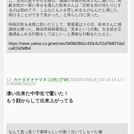
し、女性の息子からも後日、感謝の手紙が松本さんに届いた。高
齢女性の一家に幸せを運んだ松本さんは「詐欺を目の当たりにす
るのは初めてで、こんなにも人を苦しめるものなんだと感じた。
助けることができて良かった」と誇らしげに笑った。
特殊詐欺を未然に防いだとして、青葉署は３０日、松本さんに感
謝状を贈った。橋谷田裕樹署長は「見本という行動。引き続き正
義感あふれる行動をしてほしい」と勇敢な行動をたたえた。
https://news.yahoo.co.jp/articles/0d06b3841c410c6cf11d79df27da2
ca615d3dfb4
12:
カナダオオヤマネコ(光) [TW]
2023/07/04(火) 20:18:14.17 I
D:BNWKSX1Z0
凄い出来た中学生で驚いた！
もう顔からして出来上がってる
なんて真っ直ぐで素晴らしい行動！泣いてしもーた😭