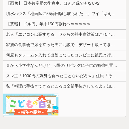
【画像】 日本共産党の街宣車、ほんと碌でもないな
積水ハウス「地面師に55億円騙し取られた…」ワイ「はえーかわいそう…会社滅茶苦茶やろなぁ」
【悲報】 ドル円、年末150円割れへｗｗｗｗｗ
老人「エアコンは高すぎる、ワシらの熱中症対策はこれじゃよ」
家族の食事会で席を立った夫に冗談で「デザート取ってきてー(笑)」と話しかけたら、無言で手首を叩かれ落とされた
何度もクレームを入れて出禁になったコンビニに彼氏と行ったら店長に追い出された。こっちはお客様なのに有り得ない。
春から小学生なんだけど、6畳のリビングに子供の勉強机置くのって無理だよね
スレ主「1000円の刺身も食べたことないだろｗ」住民「それは違うぞ」→煽り投稿に対する反応が予想外すぎて…
私「料理は手抜きできるところは全部手抜きしてるよ」知人「それはダメでしょ」→勝手な説教にうんざりして…