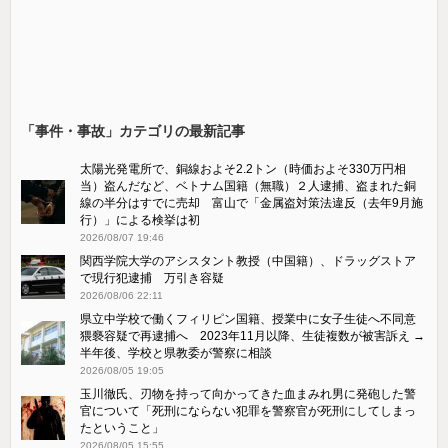
「事件・事故」カテゴリの最新記事
太陽光発電所で、銅線およそ2.2トン（時価およそ330万円相
当）盗んだなど、ベトナム国籍（無職）２人逮捕、盗まれた銅
線の半分はすでに売却 富山で「金属盗対策法違反（去年9月施
行）」による検挙は初
2026/08/07 19:46
関西学院大学のアシスタント教授（中国籍）、ドラッグストア
で現行犯逮捕 万引き容疑
2026/08/06 22:11
県立中学校で働くフィリピン国籍、授業中に女子生徒へ不同意
猥褻容疑で再逮捕へ 2023年11月以降、生徒複数が被害訴え →
半年後、学校と県教委が警察に相談
2026/08/05 19:05
玉川徹氏、刃物を持って向かってきた血まみれ男に発砲した警
官について「死刑にならない犯罪を警察官が死刑にしてしまっ
たということ」
2026/08/05 15:55