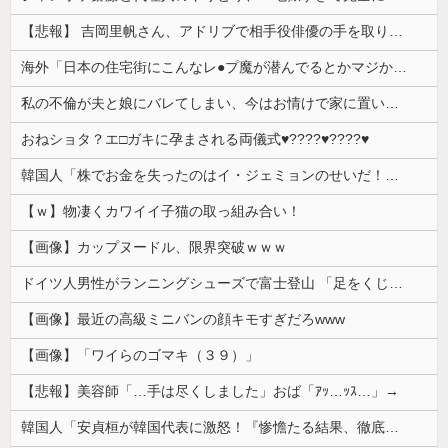
【悲報】 吉岡里帆さん、アドリブで相手役俳優の手を取りお○ぱいに押し当てる
海外「日本の住宅街にこんなレ●プ魔が潜んでるとかマジかよ…さすがHENTAIの国…」
私の不倫が夫と娘にバレてしまい、今はお情けで家に置いてもらっている状態です。行為を娘に見られていたなんて全く気付きませんでした。娘の「汚...
おねショタ？エ□ガキに孕まされる両儀式♥️????♥️????♥️
韓国人「株でお金を失ったのはイ・ジェミョンのせいだ！」として支持率が右肩下がりに……まあ、本当にその側面があるので救えないんですが
【ｗ】物凄くカワイイ子猫の取っ組み合い！
【画像】カップヌードル、限界突破ｗｗｗ
ドイツ人男性がランニングシューズで富士登山 「足をくじいて動けない」
【画像】最近の高級ミニバンの顔キモすぎだろwww
【画像】「ワイらのゴマキ（３９）」
【悲報】美容師「…手は尽くしました」おば「ｱｯ…ｯｽ…」→
韓国人「安貞桓が韓国代表に激怒！『惨憺たる結果、徹底的な刷新が必要だ』と監督や協会を痛烈批判」