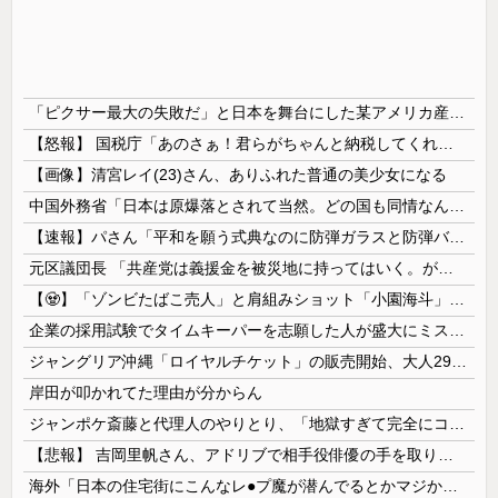
「ピクサー最大の失敗だ」と日本を舞台にした某アメリカ産アニメが話題に、日本と韓国の両方に失礼すぎるわ……
【怒報】 国税庁「あのさぁ！君らがちゃんと納税してくれないとこうなっちゃうけどどうする？！」←これw w w w w w w w
【画像】清宮レイ(23)さん、ありふれた普通の美少女になる
中国外務省「日本は原爆落とされて当然。どの国も同情なんかしない」
【速報】パさん「平和を願う式典なのに防弾ガラスと防弾バッグSP」安倍元首相の悲劇や石破前首相も同環境だったことは忘れる
元区議団長 「共産党は義援金を被災地に持ってはいく。が、持って行った先で党の活動のために使う」 日本共産党「事実ではありません」
【🧟】「ゾンビたばこ売人」と肩組みショット「小園海斗」に注がれる“厳しい視線” 「レギュラー剥奪も選択肢のひとつに」
企業の採用試験でタイムキーパーを志願した人が盛大にミス、グループは険悪になりタイムアップとなったが……
ジャングリア沖縄「ロイヤルチケット」の販売開始、大人29,700円にｗｗｗｗｗｗｗｗｗ
岸田が叩かれてた理由が分からん
ジャンポケ斎藤と代理人のやりとり、「地獄すぎて完全にコントになってる……」と衝撃を受ける人が続出中
【悲報】 吉岡里帆さん、アドリブで相手役俳優の手を取りお○ぱいに押し当てる
海外「日本の住宅街にこんなレ●プ魔が潜んでるとかマジかよ…さすがHENTAIの国…」