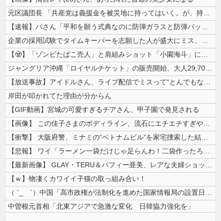
元区議団長 「共産党は義援金を被災地に持ってはいく。が、持って行った先...
【速報】パさん「平和を願う式典なのに防弾ガラスと防弾バッグSP」安倍元...
企業の採用試験でタイムキーパーを志願した人が盛大にミス、グループは険悪...
【🧟】「ゾンビたばこ売人」と肩組みショット「小園海斗」に注がれる“厳...
ジャングリア沖縄「ロイヤルチケット」の販売開始、大人29,700円にｗ...
【放送事故】アイドルさん、ライブ配信でミスって“とんでもないもの”を映...
岸田が叩かれてた理由が分からん
【GIF動画】宮城の可愛すぎるチアさん、甲子園で発見される
【画像】 この佳子さまのボディライン、流石にエチエチすぎやろ！
【衝撃】 大阪府警、ミナミの“ベトナムビル”を家宅捜索した結果・・・・...
【悲報】 ワイ「ラーメン一袋だけじゃ足らんわ！二袋作ったろ！」→結果ｗ...
【最新画像】 GLAY・TERU＆パフィー亜美、レアな夫婦ショットを公...
【ｗ】物凄くカワイイ子猫の取っ組み合い！
（ ´_ゝ`）中国「高市政権が法制化を進めた国家情報局の設置日が7月3...
中曽根元首相「北東アジアで急激な変化 日韓協力強化を」