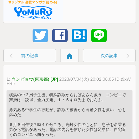
home
前の記事
次の記事
1:
ウンピョウ(東京都) [JP]
2023/07/04(火) 20:02:08.05 ID:t9xW
FRtr
横浜の中３男子生徒、特殊詐欺からおばあさん救う コンビニで
声掛け、説得、全力疾走、１・５キロ先までおんぶ…
勇気ある中学生の行動が、詐欺の被害から高齢女性を救い、心も
温めた。
６月８日午後７時４０分ごろ、高齢女性のもとに、息子を名乗る
男から電話があった。電話の内容を信じた女性は足早に、自宅近
くのコンビニへ向かった。