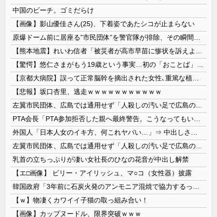
中国のビーチ。ゴミだらけ
【画像】影山優佳さん(25)、下着姿であたシコが止まらない
原爆ドーム前に居座る”市民団体”を警官隊が排除、その瞬間に周囲で見守っていた観客たちが……
【熊本地震】れいわ信者「被災者が高市早苗に惨状を訴えようとしたら男に阻止された！」 ネット「“日蓮大聖人”だの叫んでるカルト信者を近づけないよう...
【驚愕】悠仁さまがもう19歳という事実…初の「おことば」にネット民驚嘆
【京都大病院】誤って正常脳幹を摘出された女性､重篤な植物状態だが意識は正常で何かを思考していると判明
【悲報】坂口杏里、逃走ｗｗｗｗｗｗｗｗｗｗｗ
左翼市民団体、広島では通用せず「人殺しの汚い足で広島の土を踏むな！」→広島県民「お前らの方が汚いんじゃ！」「ワシらが広島県民じゃ」
PTA会長「PTA参加拒否した親へ最終警告。こうなってもいい？」
外国人「日本人女のイキ方、何これヤバい…」⇒ 中出しされ痙攣する姿が海外で話題に
左翼市民団体、広島では通用せず「人殺しの汚い足で広島の土を踏むな！」→広島県民「お前らの方が汚いんじゃ！」「ワシらが広島県民じゃ」
乳首の立ちっぷりが凄い女社長のひなの花音が中出し解禁
【エ□画像】 ビリー・アイリッシュ、マ○コ（女性器）披露
韓国政府「3年前に石炭火発のアンモニア混焼で協力するっていったけどあれ取りやめな。政権変わったし」……韓国とまともな協力ができない理由、これなんですよね
【ｗ】物凄くカワイイ子猫の取っ組み合い！
【画像】カップヌードル、限界突破ｗｗｗ