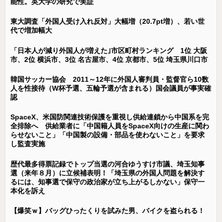
能性。英大学の研究で実証
東大調査「外国人受け入れ反対」大幅増（20.7pt増）、若い世
代で増加幅大
「日本人が減り外国人が増えた｣市区町村ランキング 1位 大阪
市、2位 横浜市、3位 名古屋市、4位 京都市、5位 埼玉県川口市
韓国サッカー協会 2011～12年に外国人審判員・監督官ら10数
人を性接待（W杯予選、五輪予選が含まれる）国会議員が事実確
認
SpaceX、米国防関連技術保護を重視し供給連鎖から中国系を完
全排除へ 供給業者に「中国籍人員をSpaceX向けの生産に関わ
らせないこと」「中国製の設備・部品を使わないこと」を要求
し監査実施
歴代最多得票記録でトップ当選の河合ゆうすけ市議、埼玉知事
選（来年８月）に立候補表明！「埼玉県の外国人問題を解決す
るには、知事選で保守の政治家が立ち上がるしかない」保守一
本化を訴え
【爆笑ｗ】バッグひったくりを試みた男、バイクを盗られる！