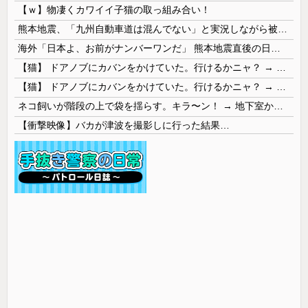
【ｗ】物凄くカワイイ子猫の取っ組み合い！
熊本地震、「九州自動車道は混んでない」と実況しながら被災地へ向かう有名アナなどに批判殺到 全国紙記者「最新の状況をいち早く伝えることは報道機関としての責務」「情報を取り上げることには大きな意義がある」
海外「日本よ、お前がナンバーワンだ」 熊本地震直後の日本の対応のスピードに世界が衝撃
【猫】 ドアノブにカバンをかけていた。行けるかニャ？ → 猫はこうなります…
【猫】 ドアノブにカバンをかけていた。行けるかニャ？ → 猫はこうなります…
ネコ飼いが階段の上で袋を揺らす。キラ〜ン！ → 地下室からヤツが現れる…
【衝撃映像】バカが津波を撮影しに行った結果…