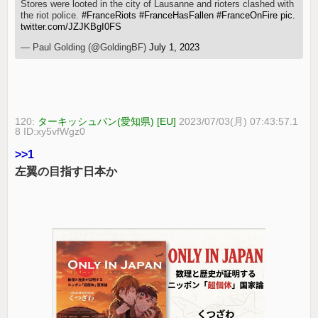
Stores were looted in the city of Lausanne and rioters clashed with
the riot police.
#FranceRiots
#FranceHasFallen
#FranceOnFire
pic.
twitter.com/JZJKBgI0FS
— Paul Golding (@GoldingBF)
July 1, 2023
120:
ターキッシュバン(愛知県) [EU]
2023/07/03(月) 07:43:57.1
8 ID:xy5vfWgz0
>>1
左翼の目指す日本か