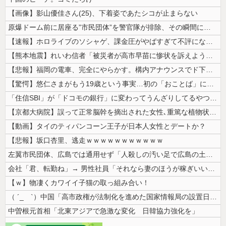
【画像】影山優佳さん(25)、下着姿であたシコが止まらない
原爆ドーム前に居座る”市民団体”を警官隊が排除、その瞬間に周囲で見守っ...
【速報】ホロライブのソシャゲ、課金圧がやばすぎて不評になるwwwwww...
【熊本地震】れいわ信者「被災者が高市早苗に惨状を訴えようとしたら男に阻...
【悲報】福岡の電車、完全にやらかす。構内アナウンスでド下ネタを連発する...
【驚愕】悠仁さまがもう19歳という事実…初の「おことば」にネット民驚嘆
「住信SBI」が「ドコモの銀行」に変わってうんざりしてるやつｗｗｗｗｗ...
【京都大病院】誤って正常脳幹を摘出された女性､重篤な植物状態だが意識は...
【動画】タイのティパンコーン王子が日本人女性とデートか？
【悲報】坂口杏里、逃走ｗｗｗｗｗｗｗｗｗｗｗ
左翼市民団体、広島では通用せず「人殺しの汚い足で広島の土を踏むな！」→...
会社「君、転勤ね」→ 男性社員「それなら妻のほうが稼ぎいいんで辞めます...
【ｗ】物凄くカワイイ子猫の取っ組み合い！
（ ´_ゝ`）中国「高市政権が法制化を進めた国家情報局の設置日が7月3...
中曽根元首相「北東アジアで急激な変化 日韓協力強化を」