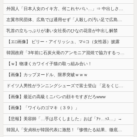
外国人「日本人女のイキ方、何これヤバい…」⇒ 中出しされ痙攣する姿が海外で話題に
左翼市民団体、広島では通用せず「人殺しの汚い足で広島の土を踏むな！」→広島県民「お前らの方が汚いんじゃ！」「ワシらが広島県民じゃ」
乳首の立ちっぷりが凄い女社長のひなの花音が中出し解禁
【エ□画像】 ビリー・アイリッシュ、マ○コ（女性器）披露
韓国政府「3年前に石炭火発のアンモニア混焼で協力するっていったけどあれ取りやめな。政権変わったし」……韓国とまともな協力ができない理由、これなんですよね
【ｗ】物凄くカワイイ子猫の取っ組み合い！
【画像】カップヌードル、限界突破ｗｗｗ
ドイツ人男性がランニングシューズで富士登山 「足をくじいて動けない」
【画像】最近の高級ミニバンの顔キモすぎだろwww
【画像】「ワイらのゴマキ（３９）」
【悲報】美容師「…手は尽くしました」おば「ｱｯ…ｯｽ…」→
韓国人「安貞桓が韓国代表に激怒！『惨憺たる結果、徹底的な刷新が必要だ』と監督や協会を痛烈批判」