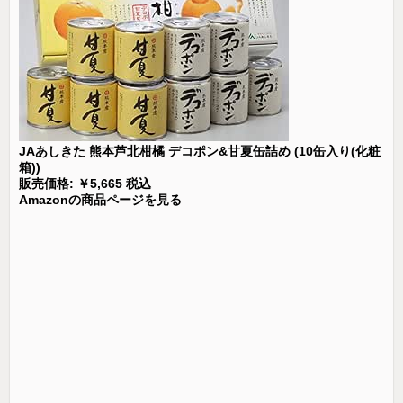
JAあしきた 熊本芦北柑橘 デコポン&甘夏缶詰め (10缶入り(化粧
箱))
販売価格: ￥5,665 税込
Amazonの商品ページを見る