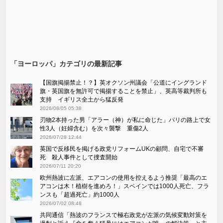
「ヨーロッパ」カテゴリの最新記事
【国旗掲揚禁止！？】英オクソン州議会「公道にイングランド
旗・英国旗を無許可で掲揚することを禁止」、英高等裁判所も
支持 イギリス全土から猛反発
2026/08/05 05:38
刃物2本持った男「アラー（神）が私に命じた」パリの路上で女
性3人（妊婦含む）を次々襲撃 重傷2人
2026/07/28 12:44
英国で反移民を掲げる政党リフォームUKの顧問、自宅で不審
死 殺人事件として捜査開始
2026/07/11 20:20
欧州熱波に左派、エアコンの使用を控えるよう推奨「最高のエ
アコンは木！植樹を進めろ！」スペインでは1000人死亡、フラ
ンスも「超過死亡」約1000人
2026/07/02 08:48
共同通信「熱波のフランスで極右政党が左派の気候変動対策を