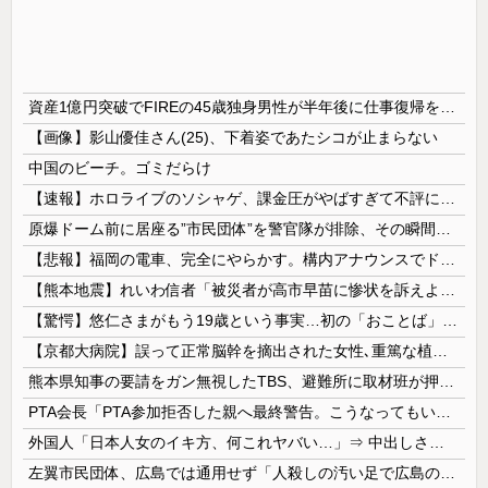
資産1億円突破でFIREの45歳独身男性が半年後に仕事復帰を決意した「1通の通知」
【画像】影山優佳さん(25)、下着姿であたシコが止まらない
中国のビーチ。ゴミだらけ
【速報】ホロライブのソシャゲ、課金圧がやばすぎて不評になるwwwwwwwwww
原爆ドーム前に居座る”市民団体”を警官隊が排除、その瞬間に周囲で見守っていた観客たちが……
【悲報】福岡の電車、完全にやらかす。構内アナウンスでド下ネタを連発するｗｗｗｗｗ
【熊本地震】れいわ信者「被災者が高市早苗に惨状を訴えようとしたら男に阻止された！」 ネット「“日蓮大聖人”だの叫んでるカルト信者を近づけないよう...
【驚愕】悠仁さまがもう19歳という事実…初の「おことば」にネット民驚嘆
【京都大病院】誤って正常脳幹を摘出された女性､重篤な植物状態だが意識は正常で何かを思考していると判明
熊本県知事の要請をガン無視したTBS、避難所に取材班が押し入ってプライバシーに全く配慮しない報道を……
PTA会長「PTA参加拒否した親へ最終警告。こうなってもいい？」
外国人「日本人女のイキ方、何これヤバい…」⇒ 中出しされ痙攣する姿が海外で話題に
左翼市民団体、広島では通用せず「人殺しの汚い足で広島の土を踏むな！」→広島県民「お前らの方が汚いんじゃ！」「ワシらが広島県民じゃ」