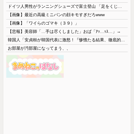
ドイツ人男性がランニングシューズで富士登山 「足をくじいて動けない」
【画像】最近の高級ミニバンの顔キモすぎだろwww
【画像】「ワイらのゴマキ（３９）」
【悲報】美容師「…手は尽くしました」おば「ｱｯ…ｯｽ…」→
韓国人「安貞桓が韓国代表に激怒！『惨憺たる結果、徹底的な刷新が必要だ』と監督や協会を痛烈批判」
お部屋が汚部屋になってまう、、