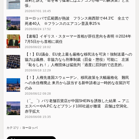
過剰と訴え『命を奪う猛暑にはエアコンが唯一の解決策』と主
張」
2026/07/01 16:45
ヨーロッパで広範囲が熱波 フランス南西部で44.3℃ 全土で
死者40人 ※フランスのエアコン普及率25％
2026/06/24 17:52
【速報】イギリス・スターマー首相が辞任意向を表明 ※2024年
7月5日から首相に就任
2026/06/22 18:02
【！】EU議会、EU史上最も厳格な移民法を可決！強制送還への
協力は義務、非協力なら刑事制裁（罰金・懲役）可能に 左派
「恥をしれ！」人権団体は猛批判「過度に罰則的で恣意的」
2026/06/18 12:29
【！】人権先進国スウェーデン、移民政策を大幅厳格化 難民
への永住権廃止 来月から該当する新申請者は一時的な在留許可
のみ
2026/06/12 09:28
（ ´_ゝ`）パリ老舗百貨店が中国SHEINを誘致した結果 → アニ
エスベーやA.P.C.などブランド100社超が撤退 店舗は空洞化、
赤字拡大
2026/06/08 15:35
カテゴリ：
ヨーロッパ