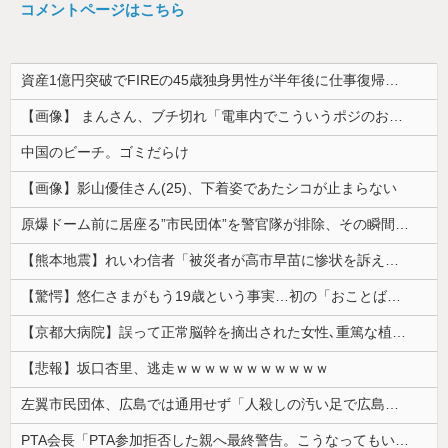
コメントページはこちら
資産1億円突破でFIREの45歳独身男性が半年後に仕事復帰を決意した「1通の通知」
【画像】 まんさん、ブチ切れ「電車内でこういうポジのおじ、ガチでイラネ」→
中国のビーチ。ゴミだらけ
【画像】影山優佳さん(25)、下着姿であたシコが止まらない
原爆ドーム前に居座る”市民団体”を警官隊が排除、その瞬間に周囲で見守っていた観客たちが……
【熊本地震】れいわ信者「被災者が高市早苗に惨状を訴えようとしたら男に阻止された！」 ネット「“日蓮大聖人”だの叫んでるカルト信者を近づけないよう...
【驚愕】悠仁さまがもう19歳という事実…初の「おことば」にネット民驚嘆
【京都大病院】誤って正常脳幹を摘出された女性､重篤な植物状態だが意識は正常で何かを思考していると判明
【悲報】坂口杏里、逃走ｗｗｗｗｗｗｗｗｗｗｗ
左翼市民団体、広島では通用せず「人殺しの汚い足で広島の土を踏むな！」→広島県民「お前らの方が汚いんじゃ！」「ワシらが広島県民じゃ」
PTA会長「PTA参加拒否した親へ最終警告。こうなってもいい？」