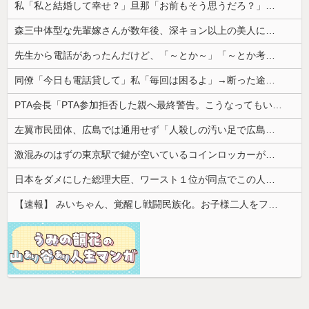
私「私と結婚して幸せ？」旦那「お前もそう思うだろ？」→その返事が忘れられず、後日まさかの展開に…
森三中体型な先輩嫁さんが数年後、深キョン以上の美人に変身してた。その後の彼女の行動が意外すぎて…
先生から電話があったんだけど、「～とか～」「～とか考えて～」と何度も言ってたのが耳に残ってしまった
同僚「今日も電話貸して」私「毎回は困るよ」→断った途端に逆ギレされた同僚の言い分が理解できなくて…
PTA会長「PTA参加拒否した親へ最終警告。こうなってもいい？」
左翼市民団体、広島では通用せず「人殺しの汚い足で広島の土を踏むな！」→広島県民「お前らの方が汚いんじゃ！」「ワシらが広島県民じゃ」
激混みのはずの東京駅で鍵が空いているコインロッカーが散見、「ラッキー」と思って中を確認してみると……
日本をダメにした総理大臣、ワースト１位が同点でこの人ｗｗｗｗｗｗ
【速報】 みいちゃん、覚醒し戦闘民族化。お子様二人をフルボッコにしてしまう