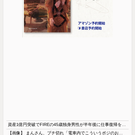
資産1億円突破でFIREの45歳独身男性が半年後に仕事復帰を決意した「1通の通知」
【画像】 まんさん、ブチ切れ「電車内でこういうポジのおじ、ガチでイラネ」→