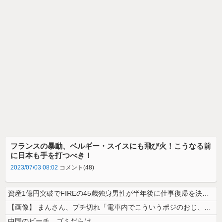
フランスの暴動、ベルギー・スイスにも飛び火！こうなる前
に日本も手を打つべき！
2023/07/03 08:02
コメント(48)
資産1億円突破でFIREの45歳独身男性が半年後に仕事復帰を決意した「...
【画像】 まんさん、ブチ切れ「電車内でこういうポジのおじ、ガチでイラネ...
中国のビーチ。ゴミだらけ