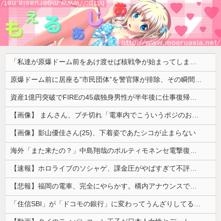
「私達が原爆ドーム前をあけ渡せば核戦争が始まってしまう」と訴える市民団体、それを聞いた被爆3世の人が……
原爆ドーム前に居座る”市民団体”を警官隊が排除、その瞬間に周囲で見守っていた観客たちが……
資産1億円突破でFIREの45歳独身男性が半年後に仕事復帰を決意した「1通の通知」
【画像】 まんさん、ブチ切れ「電車内でこういうポジのおじ、ガチでイラネ」→
【画像】影山優佳さん(25)、下着姿であたシコが止まらない
海外「また来たの？」中島翔哉のポルティモネンセ電撃復帰に海外大騒ぎ！（海外の反応）
【速報】ホロライブのソシャゲ、課金圧がやばすぎて不評になるwwwwwwwwww
【悲報】福岡の電車、完全にやらかす。構内アナウンスでド下ネタを連発するｗｗｗｗｗ
「住信SBI」が「ドコモの銀行」に変わってうんざりしてるやつｗｗｗｗｗｗｗ