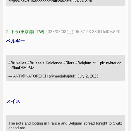
https://news.livedoor.com/article/detail/24537279/
2:
トラ(東京都) [TW]
2023/07/03(月) 05:57:23.38 ID:lcl0lw8F0
ベルギー
#Bruxelles
#Brussels
#Violence
#Riots
#Belgium
pt 1
pic.twitter.co
m/9uuD6HfPJz
— ANTI🛑NATOREICH (@mediahajduk)
July 2, 2023
スイス
The riots and looting in France and Belgium spread tonight to Switz
erland too.