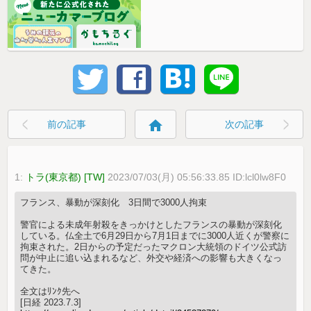
home
前の記事
次の記事
1:
トラ(東京都) [TW]
2023/07/03(月) 05:56:33.85 ID:lcl0lw8F0
フランス、暴動が深刻化 3日間で3000人拘束
警官による未成年射殺をきっかけとしたフランスの暴動が深刻化
している。仏全土で6月29日から7月1日までに3000人近くが警察に
拘束された。2日からの予定だったマクロン大統領のドイツ公式訪
問が中止に追い込まれるなど、外交や経済への影響も大きくなっ
てきた。
全文はﾘﾝｸ先へ
[日経 2023.7.3]