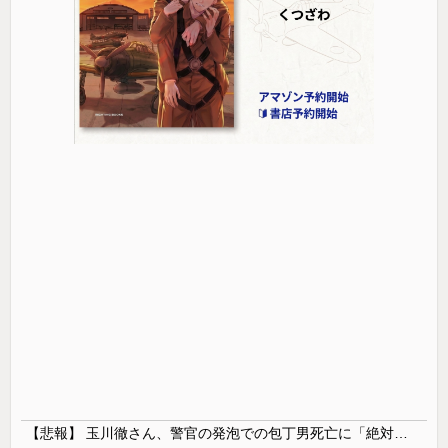
【悲報】 玉川徹さん、警官の発泡での包丁男死亡に「絶対に死刑にならない罪なのに警察が死刑にした！」 → 元警官のマジレスがコチラ → ………