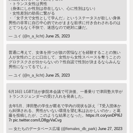
・トランス女性は男性
（身体にしか性別は存在しない、心に性別はない）
・女性差別の助長に繋がる
・「女子大で女性として学んだ」というステータスが欲しい身体
男性の非常に自己中心的でわがままな欲求に付き合わされるのは
とてつもなく不快で、迷惑なので絶対に嫌だ。
— ユイ (@n_a_licht)
June 25, 2023
普通に考えて、女体を持つが故の苦悩などを経験することの無い
人が女性のことに口出して、女性から女性スペースを奪うことの
グロテスクさが分からないの？性自認で性別が決まるならみんな
男性になってるでしょ。
— ユイ (@n_a_licht)
June 25, 2023
6月16日 LGBT法が参院本会議で可決後、一番乗りで津田塾大学が
トランスジェンダーの受け入れを発表した。
去年5月、津田塾の学生が匿名で学内の現状を訴え「T受入団体か
ら糾弾される、男性がいない環境を望む私はおかしいのか」と葛
藤を投稿したが、このような結果となった。
https://t.co/yonDPl6J
7r
pic.twitter.com/LD8gyVaCvg
— 女たちのデータベース広場 (@females_db_park)
June 27, 2023