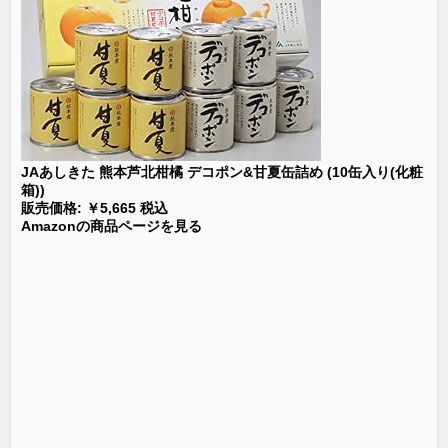
JAあしきた 熊本芦北柑橘 デコポン&甘夏缶詰め (10缶入り(化粧
箱))
販売価格: ￥5,665 税込
Amazonの商品ページを見る