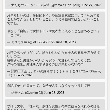
— 女たちのデータベース広場 (@females_db_park)
June 27, 2023
おそろしいのは、多目的トイレや個室更衣室について「利用する
ことができる」としていること、つまり強制ではないということ
ですね。
単なる「自認」で女性トイレや更衣室に入ることを認めるという
ことです。
— モスモス🍔 (@MOS56455372)
June 28, 2023
お茶の水もそうだけど、紛らわしいから女子大の看板を降ろせば
いいのに。
親御さんは男性がいないから安心して通わせてるたろうに。
戸籍の性別が男性を入学させるのは詐欺じゃないの？
— 🇯🇵🇺🇦正しいロバの乗り方💉💉💉💉💉💉 (@HkY2ok7X9a7wy
zK)
June 27, 2023
自認ばかりが集まって、女子が入学しなくなったりして🤣
— 絶景さん (@zekkei03)
June 28, 2023
すげえ文章。「様々な、多様な女性」の中に彼らを入れるのは無