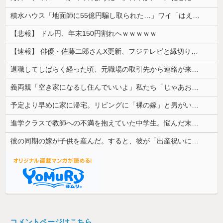
積水ハウス「地面師に55億円騙し取られた…」ワイ「はえーかわいそう…会社滅茶苦茶やろなぁ」
【悲報】 ドル円、年末150円割れへｗｗｗｗｗ
【速報】 俳優・佐藤二郎さんX更新、フジテレビと縁切り宣言「僕のところは全てカットしてほしい、僕は心から、もうフジとは関わりたくないです」
退職してしばらく経った頃、元職場の取引先から連絡が来た。話を聞くと納得できない内容で…
義両親「空き家になるし住んでいいよ」私たち「じゃあお言葉に甘えて…」→引っ越した途端、予想外の出来事が待っていて…
予定より早めに家に帰宅。リビングに「裸の嫁」と男がいた。まさかの不倫現場に遭遇...
進学クラスで教師への不満を抱えていた中学生。悩んだ末に取った行動が大人にも響くもので…
彼の同期の嫁が子供を産んだ。すると、彼が「出産祝いに人生ゲームをあげるんだ！」と話してきて...
コメントページはこちら