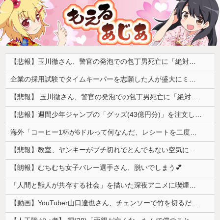
【悲報】玉川徹さん、警官の発泡での包丁男死亡に「絶対に死刑にならない罪なのに警察が死刑にした！」 → 元警官のマジレスがコチラ → ………
企業の採用試験でタイムキーパーを志願した人が盛大にミス、グループは険悪になりタイムアップとなったが……
【悲報】 玉川徹さん、警官の発泡での包丁男死亡に「絶対に死刑にならない罪なのに警察が死刑にした！」 → 元警官のマジレスがコチラ → ………
【悲報】週間少年ジャンプの「グッズ(43億円分)」を注文し全てキャンセルした女逮捕ｗｗｗｗｗｗｗｗ
海外「コーヒー1杯が6ドルって何なんだ、レシートを二度見した」値上げで買うのをやめたもの…
【悲報】教室、ヤンキーがブチ切れでとんでもない空気になるｗｗｗｗ
【朗報】むちむち女子バレー選手さん、脱いでしまう💕
「人間と獣人が共存する社会」を描いた深夜アニメに喫煙、違法薬物の連想シーンも…視聴者批判でBPO議論
【動画】YouTuber山口達也さん、チェンソーで竹を切るだけで600万再生ｗｗｗｗｗｗｗｗ