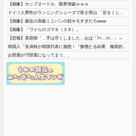
【画像】カップヌードル、限界突破ｗｗｗ
ドイツ人男性がランニングシューズで富士登山 「足をくじいて動けない」
【画像】最近の高級ミニバンの顔キモすぎだろwww
【画像】「ワイらのゴマキ（３９）」
【悲報】美容師「…手は尽くしました」おば「ｱｯ…ｯｽ…」→
韓国人「安貞桓が韓国代表に激怒！『惨憺たる結果、徹底的な刷新が必要だ』と監督や協会を痛烈批判」
お部屋が汚部屋になってまう、、