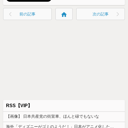
home
前の記事
次の記事
RSS【VIP】
【画像】 日本共産党の街宣車、ほんと碌でもないな
海外「ディズニーがゴミのようだ！」日本がアニメ化した米人気SF作品に絶賛の声が殺到中