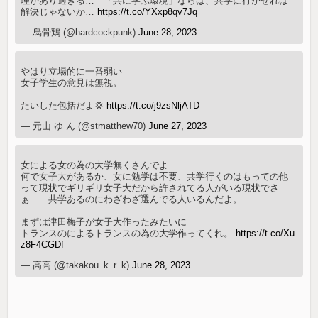
理があり過ぎる… 「共に学ぶ環境」ならば、共学に行かせれば
解決じゃないか…
https://t.co/YXxp8qv7Jq
— 烏骨鶏 (@hardcockpunk)
June 28, 2023
やはり立場的に一番弱い
女子学生の意見は無視。
たいした包括だよ💢
https://t.co/j9zsNljATD
— 元山 ゆ ん (@stmatthew70)
June 27, 2023
女による女の為の大学無くさんでよ
何で女子大があるか、女に勉学は不要、共学行くのはもっての他
って現状でギリギリ女子大だから許されてる人がいる現状でさ
ぁ……共学あるのにわざわざ選んでる人いるんだよ。
まずは津田梅子が女子大作ったみたいに
トランスのによるトランスの為の大学作ってくれ。
https://t.co/Xu
z8F4CGDf
— 高高 (@takakou_k_r_k)
June 28, 2023