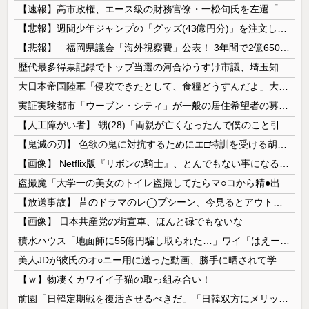
【速報】高市政権、エース級の財務官僚・一松旬氏を左遷「彼は協力的でなかった」財務省の言いなりではないことが判明
【悲報】週間少年ジャンプの「グッズ(43億円分)」を注文し全てキャンセルした女逮捕ｗｗｗｗｗｗｗｗ
【悲報】 福岡県議会「海外視察費」公表！ 3年間で2億6500万円ｗｗｗｗｗｗｗｗｗ
歴代最多得票記録でトップ当選の河合ゆうすけ市議、埼玉知事選（来年８月）に立候補表明！「埼玉県の外国人問題を解決するには、知事選で保守の政治家が立...
大日本帝国陸軍「侵攻できたとして、食糧どうすんだよ」大本営「現地調達」陸軍「え？」
実証実験都市「ウーブン・シティ」が一般の居住希望者の募集開始 すでにトヨタ関係者が居住
【人工障がい者】 甥(28)「両親が亡くなったんで僕のこと引き取ってほしいんですけど！」なんでいい年したヒキニートを引き取らなきゃいけないんだ...
【鬼滅の刃】 色欲の鬼に対抗するためにエ□特訓を受ける胡蝶しのぶ…！クールなしのぶが快楽に抗えず翻弄されちゃう…
【画像】 Netflix版『リボンの騎士』、とんでもない事になるｗｗｗｗｗ
盗撮魔「大学一の美女のトイレ盗撮してたらマ○コから精●出てきたんだが…」（動画あり）
【放送事故】 昔のドラマのレ◯プシーン、今見るとアウトすぎる・・・
【画像】 日本共産党の街宣車、ほんと碌でもないな
積水ハウス「地面師に55億円騙し取られた…」ワイ「はえーかわいそう…会社滅茶苦茶やろなぁ」
美人JDが彼氏のオ○ニー用に送った動画、勝手に晒されて学校中の”共有オカズ” にされる
【ｗ】物凄くカワイイ子猫の取っ組み合い！
前園「日韓定期戦を復活させるべきだ」「日韓双方にメリットがある」……日本へのメリットがなにもないんですが、それは