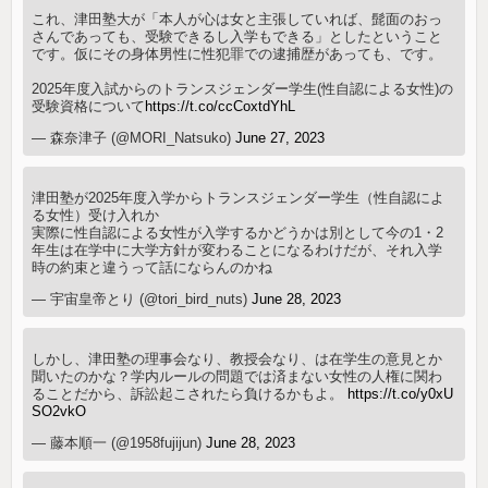
これ、津田塾大が「本人が心は女と主張していれば、髭面のおっ
さんであっても、受験できるし入学もできる」としたということ
です。仮にその身体男性に性犯罪での逮捕歴があっても、です。
2025年度入試からのトランスジェンダー学生(性自認による女性)の
受験資格について
https://t.co/ccCoxtdYhL
— 森奈津子 (@MORI_Natsuko)
June 27, 2023
津田塾が2025年度入学からトランスジェンダー学生（性自認によ
る女性）受け入れか
実際に性自認による女性が入学するかどうかは別として今の1・2
年生は在学中に大学方針が変わることになるわけだが、それ入学
時の約束と違うって話にならんのかね
— 宇宙皇帝とり (@tori_bird_nuts)
June 28, 2023
しかし、津田塾の理事会なり、教授会なり、は在学生の意見とか
聞いたのかな？学内ルールの問題では済まない女性の人権に関わ
ることだから、訴訟起こされたら負けるかもよ。
https://t.co/y0xU
SO2vkO
— 藤本順一 (@1958fujijun)
June 28, 2023