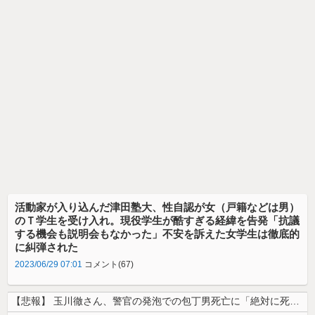
活動家が入り込んだ津田塾大、性自認が女（戸籍などは男）
のＴ学生を受け入れ。現役学生が酷すぎる経緯を告発「抗議
する機会も説明会もなかった」不安を訴えた女学生は徹底的
に糾弾された
2023/06/29 07:01
コメント(67)
【悲報】 玉川徹さん、警官の発泡での包丁男死亡に「絶対に死刑にならない...