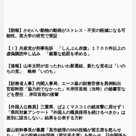
【朗報】かわいい動物の動画がストレス・不安の軽減になる可
能性。英大学の研究で実証
【！】共産党が刑事告訴 「しんぶん赤旗」１７００件以上の
虚偽購読申し込み 「厳重な処罰を求める」
【速報】山本太郎が去ったれいわ新選組、新たな党名は「いの
ちの党」 略称「いのち」
【財務省人事】内閣人事局、エース級の財務官僚を異例転出
官邸幹部「協力的でなかった」※岸田首相（当時）の秘書官な
どを歴任 、岸田首相の後輩
【外国人公務員】三重県、ぱよくマスコミの総攻撃に屈せず！
「県民対象アンケート『外国人の職員採用を続けるべきか』は
差別に該当しない」結果を公表する方針
森山前幹事長が暴露「高市総理のSNS投稿が習主席を怒らせ
た」 「その投稿が中国側（習近平主席）を怒らせ、日中関係を