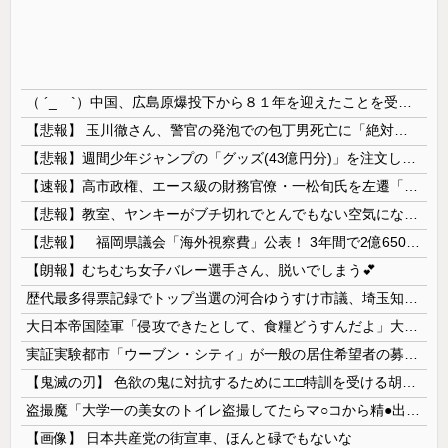
（ ´_ゝ`）中国、広島原爆投下から８１年を迎えたことを受け「日本は原爆被害者の立場で同情を買おうとするのを止めろ」
【悲報】 玉川徹さん、警官の発泡での包丁男死亡に「絶対に死刑にならない罪なのに警察が死刑にした！」 → 元警官のマジレスがコチラ → ………
【悲報】週間少年ジャンプの「グッズ(43億円分)」を注文し全てキャンセルした女逮捕ｗｗｗｗｗｗｗｗ
【速報】高市政権、エース級の財務官僚・一松旬氏を左遷「彼は協力的でなかった」財務省の言いなりではないことが判明
【悲報】教室、ヤンキーがブチ切れでとんでもない空気になるｗｗｗｗ
【悲報】 福岡県議会「海外視察費」公表！ 3年間で2億6500万円ｗｗｗｗｗｗｗｗｗ
【朗報】むちむち女子バレー選手さん、脱いでしまう💕
歴代最多得票記録でトップ当選の河合ゆうすけ市議、埼玉知事選（来年８月）に立候補表明！「埼玉県の外国人問題を解決するには、知事選で保守の政治家が立...
大日本帝国陸軍「侵攻できたとして、食糧どうすんだよ」大本営「現地調達」陸軍「え？」
実証実験都市「ウーブン・シティ」が一般の居住希望者の募集開始 すでにトヨタ関係者が居住
【鬼滅の刃】 色欲の鬼に対抗するためにエ□特訓を受ける胡蝶しのぶ…！クールなしのぶが快楽に抗えず翻弄されちゃう…
盗撮魔「大学一の美女のトイレ盗撮してたらマ○コから精●出てきたんだが…」（動画あり）
【画像】 日本共産党の街宣車、ほんと碌でもないな