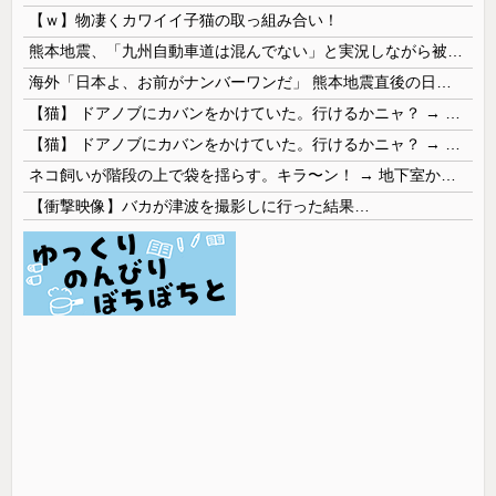
【ｗ】物凄くカワイイ子猫の取っ組み合い！
熊本地震、「九州自動車道は混んでない」と実況しながら被災地へ向かう有名アナなどに批判殺到 全国紙記者「最新の状況をいち早く伝えることは報道機関としての責務」「情報を取り上げることには大きな意義がある」
海外「日本よ、お前がナンバーワンだ」 熊本地震直後の日本の対応のスピードに世界が衝撃
【猫】 ドアノブにカバンをかけていた。行けるかニャ？ → 猫はこうなります…
【猫】 ドアノブにカバンをかけていた。行けるかニャ？ → 猫はこうなります…
ネコ飼いが階段の上で袋を揺らす。キラ〜ン！ → 地下室からヤツが現れる…
【衝撃映像】バカが津波を撮影しに行った結果…