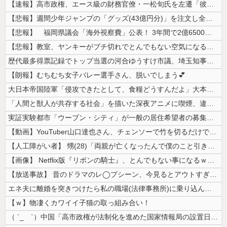
【速報】高市政権、エース級の財務官僚・一松旬氏を左遷「彼は協力的でなか...
【悲報】週間少年ジャンプの「グッズ(43億円分)」を注文し全てキャンセ...
【悲報】 福岡県議会「海外視察費」公表！ 3年間で2億6500万円ｗ...
【悲報】教室、ヤンキーがブチ切れでとんでもない空気になるｗｗｗｗ
歴代最多得票記録でトップ当選の河合ゆうすけ市議、埼玉知事選（来年８月）...
【朗報】むちむち女子バレー選手さん、脱いでしまう💕
大日本帝国陸軍「侵攻できたとして、食糧どうすんだよ」大本営「現地調達」...
「人間と獣人が共存する社会」を描いた深夜アニメに喫煙、違法薬物の連想シ...
実証実験都市「ウーブン・シティ」が一般の居住希望者の募集開始 すでにト...
【動画】YouTuber山口達也さん、チェンソーで竹を切るだけで600...
【人工障がい者】 甥(28)「両親が亡くなったんで僕のこと引き取ってほ...
【画像】 Netflix版『リボンの騎士』、とんでもない事になるｗｗｗ...
【放送事故】 昔のドラマのレ◯プシーン、今見るとアウトすぎる・・・
エネ夫に離婚を突きつけたら私の職場(法律事務所)に乗り込んできた 堂々...
【ｗ】物凄くカワイイ子猫の取っ組み合い！
（ ´_ゝ`）中国「高市政権が法制化を進めた国家情報局の設置日が7月3...