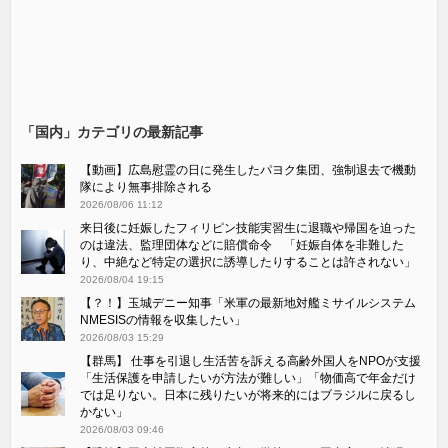
「国内」カテゴリの最新記事
【動画】広島慰霊の日に発生したパヨク集団、強制退去で機動
隊により無事排除される
2026/08/06 11:12
来日後に妊娠したフィリピン技能実習生に退職や帰国を迫った
のは違法、監理団体などに賠償命令 「妊娠自体を非難した
り、中絶など特定の選択に誘導したりすることは許されない」
2026/08/04 19:15
【？！】玉城デニー知事「米軍の最新地対艦ミサイルシステム
NMESISの情報を収集したい」
2026/08/03 15:29
【群馬】 仕事を引退し生活苦を訴える高齢外国人をNPOが支援
「生活保護を申請したいが方法が難しい」「物価高で年金だけ
では足りない。日本に残りたいが将来的にはブラジルに戻るし
かない」
2026/08/03 09:46