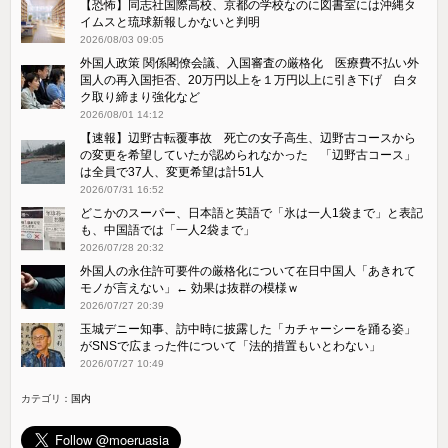
【恐怖】同志社国際高校、京都の学校なのに図書室には沖縄タ
イムスと琉球新報しかないと判明
2026/08/03 09:05
外国人政策 関係閣僚会議、入国審査の厳格化 医療費不払い外
国人の再入国拒否、20万円以上を１万円以上に引き下げ 白タ
ク取り締まり強化など
2026/08/01 14:12
【速報】辺野古転覆事故 死亡の女子高生、辺野古コースから
の変更を希望していたが認められなかった 「辺野古コース」
は全員で37人、変更希望は計51人
2026/07/31 16:52
どこかのスーパー、日本語と英語で「氷は一人1袋まで」と表記
も、中国語では「一人2袋まで」
2026/07/28 20:32
外国人の永住許可要件の厳格化について在日中国人「あきれて
モノが言えない」← 効果は抜群の模様ｗ
2026/07/27 20:39
玉城デニー知事、訪中時に披露した「カチャーシーを踊る姿」
がSNSで広まった件について「法的措置もいとわない」
2026/07/27 10:49
カテゴリ：
国内