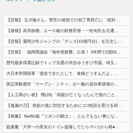
【悲報】 玉川徹さん、警官の発泡での包丁男死亡に「絶対に死刑にならない罪なのに警察が死刑にした！」 → 元警官のマジレスがコチラ → ………
【速報】高市政権、エース級の財務官僚・一松旬氏を左遷「彼は協力的でなかった」財務省の言いなりではないことが判明
【悲報】週間少年ジャンプの「グッズ(43億円分)」を注文し全てキャンセルした女逮捕ｗｗｗｗｗｗｗｗ
【悲報】 福岡県議会「海外視察費」公表！ 3年間で2億6500万円ｗｗｗｗｗｗｗｗｗ
歴代最多得票記録でトップ当選の河合ゆうすけ市議、埼玉知事選（来年８月）に立候補表明！「埼玉県の外国人問題を解決するには、知事選で保守の政治家が立...
大日本帝国陸軍「侵攻できたとして、食糧どうすんだよ」大本営「現地調達」陸軍「え？」
実証実験都市「ウーブン・シティ」が一般の居住希望者の募集開始 すでにトヨタ関係者が居住
【人工障がい者】 甥(28)「両親が亡くなったんで僕のこと引き取ってほしいんですけど！」なんでいい年したヒキニートを引き取らなきゃいけないんだ...
【鬼滅の刃】 色欲の鬼に対抗するためにエ□特訓を受ける胡蝶しのぶ…！クールなしのぶが快楽に抗えず翻弄されちゃう…
【画像】 Netflix版『リボンの騎士』、とんでもない事になるｗｗｗｗｗ
盗撮魔「大学一の美女のトイレ盗撮してたらマ○コから精●出てきたんだが…」（動画あり）