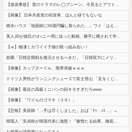
【放送事故】 昔のドラマのレ◯プシーン、今見るとアウトすぎる・・・
【画像】 日本共産党の街宣車、ほんと碌でもないな
積水ハウス「地面師に55億円騙し取られた…」ワイ「はえーかわいそう…会社滅茶苦茶やろなぁ」
美人JDが彼氏のオ○ニー用に送った動画、勝手に晒されて学校中の”共有オカズ” にされる
【ｗ】物凄くカワイイ子猫の取っ組み合い！
前園「日韓定期戦を復活させるべきだ」「日韓双方にメリットがある」……日本へのメリットがなにもないんですが、それは
【画像】カップヌードル、限界突破ｗｗｗ
ドイツ人男性がランニングシューズで富士登山 「足をくじいて動けない」
【画像】最近の高級ミニバンの顔キモすぎだろwww
【画像】「ワイらのゴマキ（３９）」
【悲報】美容師「…手は尽くしました」おば「ｱｯ…ｯｽ…」→
韓国人「安貞桓が韓国代表に激怒！『惨憺たる結果、徹底的な刷新が必要だ』と監督や協会を痛烈批判」
お部屋が汚部屋になってまう、、