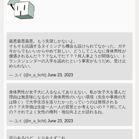
最悪最悪最悪。もう失望しかないよ。
そもそも抗議するタイミングも機会も設けられてなかった。ガチ
今からでもいいからやめて欲しい。どうしてこんなに身体男性が
優遇されるんだ？？？なんでだ？？？何人来ようが関係ない。ト
ランスジェンダーの入学を認めたという事実がもうだめ。受け止
められない。
— ユイ (@n_a_licht)
June 23, 2023
身体男性が女子大に入るなんてありえない。私が女子大を選んだ
理由は無意味になるの？身体男性のいない環境（先生や事務の方
は除く）で大学生活を送りたかったっていうのは無視される
の？？大学側は生徒一人一人の背景とか考えないの？？何してん
の？それでよく女性の権利・地位向上とか語れるね。
— ユイ (@n_a_licht)
June 23, 2023
沢山あるけど、とりあえずこれ