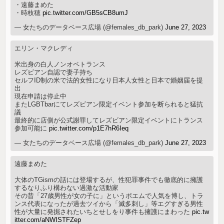
・遠藤まめた
・時枝穂
pic.twitter.com/GB5sCB8umJ
— 女たちのデータベース広場 (@females_db_park)
June 27, 2023
エリン・マクレディ
米出身の白人ノンオペトランス
レズビアン自認で妻子持ち
セルフID制の米で法的女性になり日本人女性と日本で婚姻届を提
出
現在申請は停止中
またLGBTbarにてレズビアン限定イベント参加を断られると猛抗
議
最終的に店側が公式謝罪してレズビアン限定イベントにトランス
参加可能に
pic.twitter.com/p1E7hR6Ieq
— 女たちのデータベース広場 (@females_db_park)
June 27, 2023
遠藤まめた
大体のTGismの話には登場するが、性犯罪事件でも徹底的に擁護
するなりふり構わない過激な活動家
その昔「27歳男性が女の子に」というポエムで人気を博し、トラ
ンス代表になったが過去ツイから「滅多刺し」等エグすぎる男性
性が大量に発掘されたいちとせしをり事件も擁護にまわった
pic.tw
itter.com/aNWISTFZep