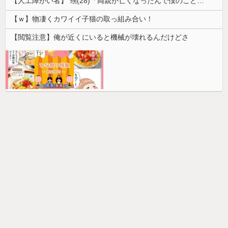
【人工障がい者】 甥(28)「両親が亡くなったんで僕のこと引き取ってほしいんですけど！」なんでいい年したヒキニートを引き取らなきゃいけないんだ...
【ｗ】物凄くカワイイ子猫の取っ組み合い！
【閲覧注意】俺が近くにいると機械が壊れるんだけどさ