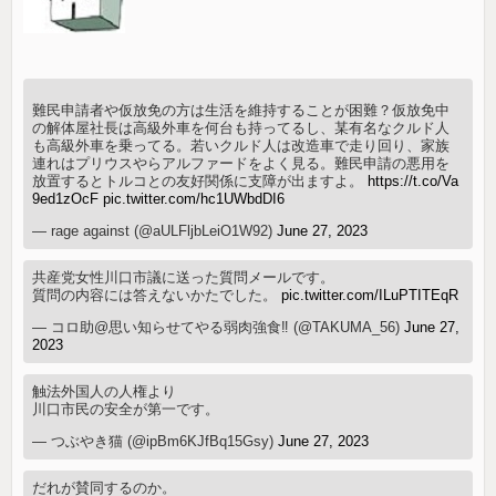
難民申請者や仮放免の方は生活を維持することが困難？仮放免中
の解体屋社長は高級外車を何台も持ってるし、某有名なクルド人
も高級外車を乗ってる。若いクルド人は改造車で走り回り、家族
連れはプリウスやらアルファードをよく見る。難民申請の悪用を
放置するとトルコとの友好関係に支障が出ますよ。
https://t.co/Va
9ed1zOcF
pic.twitter.com/hc1UWbdDI6
— rage against (@aULFljbLeiO1W92)
June 27, 2023
共産党女性川口市議に送った質問メールです。
質問の内容には答えないかたでした。
pic.twitter.com/ILuPTITEqR
— コロ助@思い知らせてやる弱肉強食‼️ (@TAKUMA_56)
June 27,
2023
触法外国人の人権より
川口市民の安全が第一です。
— つぶやき猫 (@ipBm6KJfBq15Gsy)
June 27, 2023
だれが賛同するのか。