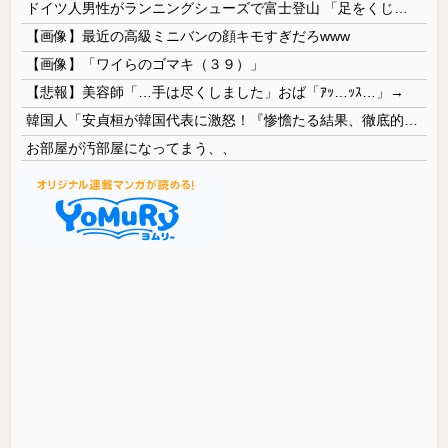
ドイツ人男性がランニングシューズで富士登山 「足をくじいて動けない」
【画像】最近の高級ミニバンの顔キモすぎだろwww
【画像】「ワイらのゴマキ（３９）」
【悲報】美容師「…手は尽くしました」おば「ｱｯ…ｯｽ…」→
韓国人「安貞桓が韓国代表に激怒！『惨憺たる結果、徹底的な刷新が必要だ』と監督や協会を痛烈批判」
お部屋が汚部屋になってまう、、