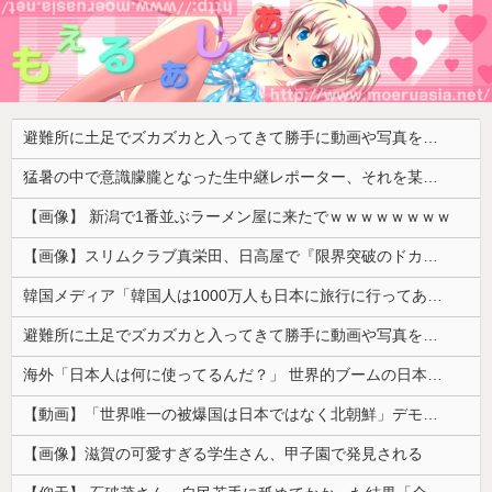
避難所に土足でズカズカと入ってきて勝手に動画や写真を撮影したメディア取材陣、挙句の果てに要求してきたのは……
猛暑の中で意識朦朧となった生中継レポーター、それを某出演者が爆笑しながら現場レポート続行を強制する動画が再注目されて……
【画像】 新潟で1番並ぶラーメン屋に来たでｗｗｗｗｗｗｗｗ
【画像】スリムクラブ真栄田、日高屋で『限界突破のドカ食い』を披露するｗｗｗｗｗｗ
韓国メディア「韓国人は1000万人も日本に旅行に行ってあげるのに、どうして日本人は韓国に来ないのか」自国に魅力がないのを棚に上げて日本を分析
避難所に土足でズカズカと入ってきて勝手に動画や写真を撮影したメディア取材陣、挙句の果てに要求してきたのは……
海外「日本人は何に使ってるんだ？」 世界的ブームの日本の食品、買ってみたものの使い道が分からない外国人が続出
【動画】「世界唯一の被爆国は日本ではなく北朝鮮」デモが開催される
【画像】滋賀の可愛すぎる学生さん、甲子園で発見される