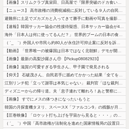
【画像】スリムクラブ真栄田、日高屋で『限界突破のドカ食い』を披露するｗ...
【ニュース】 高市政権の消費税減税に反対している９人の自民党議員が全て...
避難所に土足でズカズカと入ってきて勝手に動画や写真を撮影したメディア取...
【速報】韓国サッカー協会の性接待疑惑、日本サッカー協会が4人の日本人審...
海外「日本人は何に使ってるんだ？」 世界的ブームの日本の食品、買ってみ...
（ ´_ゝ`）外国人や市民ら約80人が永住許可抑止案に反対を訴え「選別...
【動画】「世界唯一の被爆国は日本ではなく北朝鮮」デモが開催される
【画像】最新の高梨沙羅さん🥺 【Pickup08082923】
【画像】滋賀の可愛すぎる学生さん、甲子園で発見される
【仰天】 石破茂さん、自民若手に舐めてかかった結果「全てを失うｗｗｗｗ...
江別リンチ犯「立って謝罪は本気じゃない」 裁判官「ほな裁判で土下座して...
ディズニーからの帰り道。夫「息子連れて離れろ！あと警察に通報！」私「助...
【画像】 すでにメスの体つきになったいもうと
韓国の月探査機タヌリ、スペースX「ファルコン9」の残骸が月面に衝突する...
【圧巻映像】「ロケット打ち上げを宇宙から見ると・・・」の動画が衝撃的
（ ´_ゝ`）中国「高市政権が法制化を進めた国家情報局の設置日が7月3...