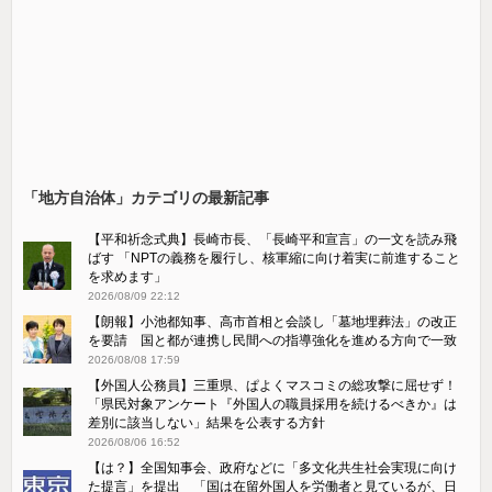
「地方自治体」カテゴリの最新記事
【平和祈念式典】長崎市長、「長崎平和宣言」の一文を読み飛
ばす 「NPTの義務を履行し、核軍縮に向け着実に前進すること
を求めます」
2026/08/09 22:12
【朗報】小池都知事、高市首相と会談し「墓地埋葬法」の改正
を要請 国と都が連携し民間への指導強化を進める方向で一致
2026/08/08 17:59
【外国人公務員】三重県、ぱよくマスコミの総攻撃に屈せず！
「県民対象アンケート『外国人の職員採用を続けるべきか』は
差別に該当しない」結果を公表する方針
2026/08/06 16:52
【は？】全国知事会、政府などに「多文化共生社会実現に向け
た提言」を提出 「国は在留外国人を労働者と見ているが、日