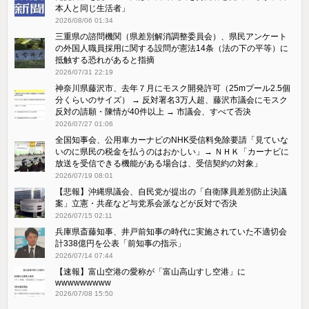
本人と同じ生活者」
2026/08/06 01:34
三重県の諮問機関（県差別解消調整委員会）、県民アンケート
の外国人職員採用に関する設問が憲法14条（法の下の平等）に
抵触する恐れがあると指摘
2026/07/31 22:19
神奈川県藤沢市、去年７月にモスク開発許可（25mプール2.5個
分くらいのサイズ） → 反対署名3万人超、藤沢市議会にモスク
反対の請願・陳情が40件以上 → 市議会、すべて否決
2026/07/27 01:06
全国知事会、公用車カーナビのNHK受信料免除要請「見ていな
いのに県民の税金を払うのはおかしい」→ ＮＨＫ「カーナビに
放送を受信できる機能がある場合は、受信契約の対象」
2026/07/19 08:01
【悲報】沖縄県議会、自民党が提出の「自衛隊員差別防止決議
案」立憲・共産など与党系会派などが反対で否決
2026/07/15 02:11
兵庫県斎藤知事、井戸前知事の時代に実施されていた不適切会
計338億円を公表「前知事の指示」
2026/07/14 07:44
【速報】富山空港の愛称が「富山高山すし空港」に
wwwwwwwww
2026/07/08 15:50