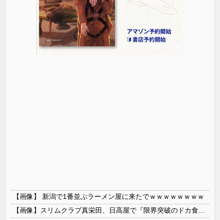
【画像】 新潟で1番並ぶラーメン屋に来たでｗｗｗｗｗｗｗｗ
【画像】スリムクラブ真栄田、日高屋で『限界突破のドカ食い』を披露するｗｗｗｗｗｗ