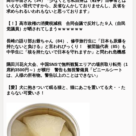
高市早苗さん（34）「少なくとも私自身は（戦争）当事者とは
いえない世代ですから、反省なんかしておりませんし、反省を
求められるいわれもないと思っております」
【！】高市政権の消費税減税 合同会議で反対した９人（自民
党議員）が晒されてしまうｗｗｗｗｗｗ
長崎の語り部お爺ちゃん（84）、修学旅行生に「日本も原爆を
持たないと負ける」と言われびっくり！ 被団協代表（85）も
中学生に「核を持たないで日本を守れますか」と問われ危機感
隅田川花火大会、中国SNSで無料観覧エリアの場所取り転売（1
席約3500円～）が横行 警告も無視警備員「ビニールシート
は、人様の所有物。警告以上のことはできない」
【愛】犬に抱きついて眠る猫と、猫にあごを置いてる犬・・た
まらない可愛いさ！