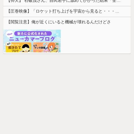
【仰天】 石破茂さん、自民若手に舐めてかかった結果「全てを失うｗｗｗｗｗ」
【圧巻映像】「ロケット打ち上げを宇宙から見ると・・・」の動画が衝撃的
【閲覧注意】俺が近くにいると機械が壊れるんだけどさ