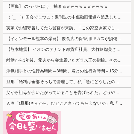
【画像】 のっぺらぼう、捕まるｗｗｗｗｗｗｗｗｗｗ
（ ´_ゝ`）国会でしつこく週刊誌の中傷動画報道を追及した立憲議員、自身への誹謗中傷・苦情電話被害を訴え「総理に疑問を質す、当然のことをした...
実家でお留守番してたら警官が来訪、「この家空き家でしたよね？」と問いかけてくるが実際は30年ほど住んでおり……
【イオンモール熊本の爆発】 飲食店の保管用LPガスが損傷「救出時も室内にガス充満」2人死亡、1人心肺停止
【熊本地震】 イオンのテナント雑貨店社員、大竹玖瑠美さん(22)がカワイイ・・・
離婚から3年後、元夫から突然届いたガラス玉の指輪。その真意を知った瞬間、私も弁護士も言葉を失って…
浮気相手との性行為時間→3時間、嫁との性行為時間→15分wwwwwwwww
旦那「給料は全部そっちで管理して」私「急にどうしたの？」→気づけば夫の収入がそのまま私名義の貯金になっていて…
父から祖母が会いたがっていることを告げられた。どうやら祖母は天麩羅通りの糞トメだったようで...
Ａ奥「(旦那)さんから、ひとこと言ってもらえないか」私「相談してみる」→ 人がおかしくなった瞬間を目の前で見て...