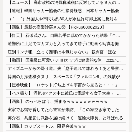
【ニュース】 高市政権の消費税減税に反対している９人の自民党議員が全て判明！！！！ やっぱりコイツラかｗｗｗｗｗ
【速報】韓国サッカー協会の性接待疑惑、日本サッカー協会が4人の日本人審判員を調査「調査後に結果を公表します」
（ ´_ゝ`）外国人や市民ら約80人が永住許可抑止案に反対を訴え「選別、差別の作業」「国会審議も経ずいきなり厳格化する国に誰が来ますか！」「今す...
【画像】最新の高梨沙羅さん🥺 【Pickup08082923】
【仰天】 石破茂さん、自民若手に舐めてかかった結果「全てを失うｗｗｗｗｗ」
避難所に土足でズカズカと入ってきて勝手に動画や写真を撮影したメディア取材陣、挙句の果てに要求してきたのは……
江別リンチ犯「立って謝罪は本気じゃない」 裁判官「ほな裁判で土下座してないキミは本気じゃないな」
【動画】 国宝級に可愛いッ!!!Hカップに健康的な体！エ□い！乳首からマ●コまで見えているよ 笑
ディズニーからの帰り道。夫「息子連れて離れろ！あと警察に通報！」私「助けて！」駅員「どうしました！？」→トンデモナイことに…
韓国の月探査機タヌリ、スペースX「ファルコン9」の残骸が月面に衝突する様子を撮影！
【圧巻映像】「ロケット打ち上げを宇宙から見ると・・・」の動画が衝撃的
【ハメ撮り】 浮気セ○クス中に彼氏に電話する女子大生 ← これを現実にやる子が現れる…
【画像】 のっぺらぼう、捕まるｗｗｗｗｗｗｗｗｗｗ
実家でお留守番してたら警官が来訪、「この家空き家でしたよね？」と問いかけてくるが実際は30年ほど住んでおり……
蒋介石、共産党に武器を届け続けて「運輸大隊長」と呼ばれる
【画像】カップヌードル、限界突破ｗｗｗ