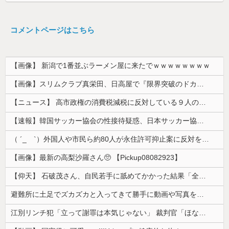
コメントページはこちら
【画像】 新潟で1番並ぶラーメン屋に来たでｗｗｗｗｗｗｗｗ
【画像】スリムクラブ真栄田、日高屋で『限界突破のドカ食い』を披露するｗｗｗｗｗｗ
【ニュース】 高市政権の消費税減税に反対している９人の自民党議員が全て判明！！！！ やっぱりコイツラかｗｗｗｗｗ
【速報】韓国サッカー協会の性接待疑惑、日本サッカー協会が4人の日本人審判員を調査「調査後に結果を公表します」
（ ´_ゝ`）外国人や市民ら約80人が永住許可抑止案に反対を訴え「選別、差別の作業」「国会審議も経ずいきなり厳格化する国に誰が来ますか！」「今す...
【画像】最新の高梨沙羅さん🥺 【Pickup08082923】
【仰天】 石破茂さん、自民若手に舐めてかかった結果「全てを失うｗｗｗｗｗ」
避難所に土足でズカズカと入ってきて勝手に動画や写真を撮影したメディア取材陣、挙句の果てに要求してきたのは……
江別リンチ犯「立って謝罪は本気じゃない」 裁判官「ほな裁判で土下座してないキミは本気じゃないな」