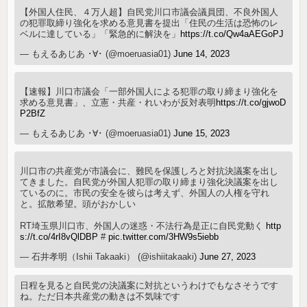
【外国人住民、４万人超】自民党川口市議会議員団、不良外国人
の犯罪取締り強化を求める意見書を提出「住民の生活は恐怖のレ
ベルに達している」「緊急的に解決を」
https://t.co/Qw4aAEGoPJ
— もえるあじあ ･∀･ (@moeruasia01)
June 14, 2023
【速報】川口市議会「一部外国人による犯罪の取り締まり強化を
求める意見書」、立憲・共産・れいわが反対表明
https://t.co/gjwoD
P2BfZ
— もえるあじあ ･∀･ (@moeruasia01)
June 15, 2023
川口市の共産党が市議会に、難民を保護しろと対抗決議案を出し
てきました。自民党が外国人犯罪の取り締まり強化決議案を出し
ているのに。市民の安全を彼らは考えず、外国人の人権を守れ
と。拡散希望。頭がおかしい
RT埼玉県川口市、外国人の迷惑・不法行為是正に自民党動く
http
s://t.co/4rI8vQlDBP
#
pic.twitter.com/3HW9s5iebb
— 石井孝明（Ishii Takaaki） (@ishiitakaaki)
June 27, 2023
日程を見ると自民党の決議案に対抗というわけでもなさそうです
ね。ただ日本共産党の動きは不気味です