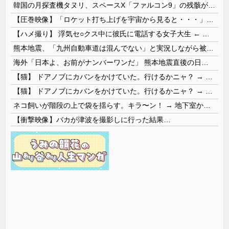
韓国の月探査機タヌリ、スペースX「ファルコン9」の残骸が月面に衝突する様子を撮影！
【圧巻映像】「ロケット打ち上げを宇宙から見ると・・・」の動画が衝撃的
【ハメ撮り】 浮気セ○クス中に彼氏に電話する女子大生 ← これを現実にやる子が現れる…
熊本地震、「九州自動車道は混んでない」と実況しながら被災地へ向かう有名アナなどに批判殺到 全国紙記者「最新の状況をいち早く伝えることは報道機関としての責務」「情報を取り上げることには大きな意義がある」
海外「日本よ、お前がナンバーワンだ」 熊本地震直後の日本の対応のスピードに世界が衝撃
【猫】 ドアノブにカバンをかけていた。行けるかニャ？ → 猫はこうなります…
【猫】 ドアノブにカバンをかけていた。行けるかニャ？ → 猫はこうなります…
ネコ飼いが階段の上で袋を揺らす。キラ〜ン！ → 地下室からヤツが現れる…
【衝撃映像】バカが津波を撮影しに行った結果…