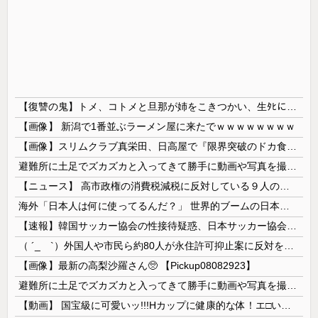
【復讐の鬼】トメ、コトメと旦那が姉をこきつかい、生ﾀﾋにかかわる病にかかってるのに放置 結局家族旅行の留守番中に姉は亡くなった → 私は復讐を決意し包丁を持って…
【画像】 新潟で1番並ぶラーメン屋に来たでｗｗｗｗｗｗｗｗ
【画像】スリムクラブ真栄田、日高屋で『限界突破のドカ食い』を披露するｗｗｗｗｗｗ
避難所に土足でズカズカと入ってきて勝手に動画や写真を撮影したメディア取材陣、挙句の果てに要求してきたのは……
【ニュース】 高市政権の消費税減税に反対している９人の自民党議員が全て判明！！！！ やっぱりコイツラかｗｗｗｗｗ
海外「日本人は何に使ってるんだ？」 世界的ブームの日本の食品、買ってみたものの使い道が分からない外国人が続出
【速報】韓国サッカー協会の性接待疑惑、日本サッカー協会が4人の日本人審判員を調査「調査後に結果を公表します」
（ ´_ゝ`）外国人や市民ら約80人が永住許可抑止案に反対を訴え「選別、差別の作業」「国会審議も経ずいきなり厳格化する国に誰が来ますか！」「今す...
【画像】最新の高梨沙羅さん🥺 【Pickup08082923】
避難所に土足でズカズカと入ってきて勝手に動画や写真を撮影したメディア取材陣、挙句の果てに要求してきたのは……
【動画】 国宝級に可愛いッ!!!Hカップに健康的な体！エ□い！乳首からマ●コまで見えているよ 笑