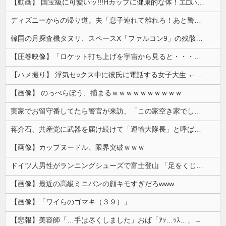
【動画】 国宝級に可愛いッ!!!Hカップに健康的な体！エ□い！乳首からマ●コまで見えているよ 笑
ディズニーからの帰り道。夫「息子連れて離れろ！あと警察に通報！」私「助けて！」駅員「どうしました！？」→トンデモナイことに…
韓国の月探査機タヌリ、スペースX「ファルコン9」の残骸が月面に衝突する様子を撮影！
【圧巻映像】「ロケット打ち上げを宇宙から見ると・・・」の動画が衝撃的
【ハメ撮り】 浮気セ○クス中に彼氏に電話する女子大生 ← これを現実にやる子が現れる…
【画像】 のっぺらぼう、捕まるｗｗｗｗｗｗｗｗｗｗ
実家でお留守番してたら警官が来訪、「この家空き家でしたよね？」と問いかけてくるが実際は30年ほど住んでおり……
蒋介石、共産党に武器を届け続けて「運輸大隊長」と呼ばれる
【画像】カップヌードル、限界突破ｗｗｗ
ドイツ人男性がランニングシューズで富士登山 「足をくじいて動けない」
【画像】最近の高級ミニバンの顔キモすぎだろwww
【画像】「ワイらのゴマキ（３９）」
【悲報】美容師「…手は尽くしました」おば「ｱｯ…ｯｽ…」→