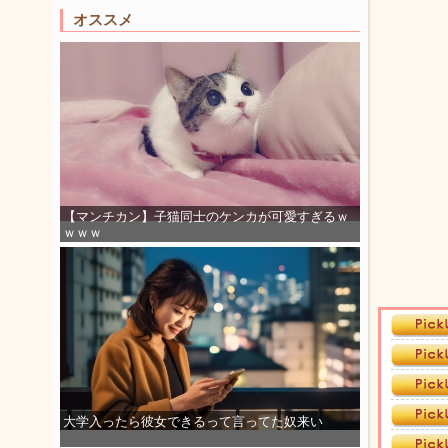
オススメ
【マンチカン】子猫同士のケンカが可愛すぎるｗ
ｗｗｗ
大学入ったら彼女できるって言ってた奴来い