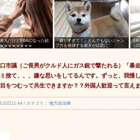
美人だけどBBAになった結
「嬉しすぎて！」とんでもないジャン
【画
ｗｗｗｗｗｗｗｗ
プ力を発揮する柴犬が話題に
（2
を募
口市議（ご長男がクルド人にガス銃で撃たれる）「暴
ミ捨て、、、嫌な思いをしてるんです。ずっと、我慢
目をつむって共生できますか？？外国人歓迎って言え
月15日11:44 / カテゴリ：
地方自治体