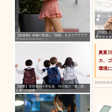
【愕然】元
【超速報】未婚の男達に『朗報』キタァアアアア
果ｗｗｗｗ
アーーーーーーー！！
奥富川
カ、ゴ
環境に
2023年06
【衝撃】世田谷の小学生達、河川敷の『桑の実』
を食べた結果・・・・