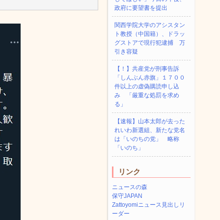
政府に要望書を提出
関西学院大学のアシスタン
ト教授（中国籍）、ドラッ
グストアで現行犯逮捕 万
引き容疑
【！】共産党が刑事告訴
「しんぶん赤旗」１７００
件以上の虚偽購読申し込
み 「厳重な処罰を求め
る」
【速報】山本太郎が去った
れいわ新選組、新たな党名
は「いのちの党」 略称
「いのち」
リンク
ニュースの森
保守JAPAN
Zattoyomiニュース見出しリ
ーダー