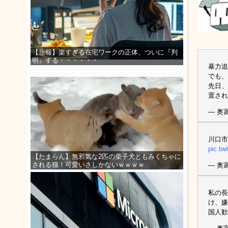
【悲報】楽すぎる在宅ワークの正体、ついに『判
明』する・・・・・・
暴力追
でも、
先日、
置さ
— 奥
川口市
pic.t
【たまらん】無邪気な2匹の柴子犬ともみくちゃに
される猫！可愛いさしかないｗｗｗｗ
— 奥
私の長
け、嫌
国人歓