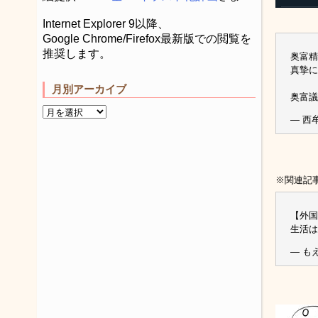
Internet Explorer 9以降、
Google Chrome/Firefox最新版での閲覧を
推奨します。
奥富精
真摯に
月別アーカイブ
奥富
— 西牟
※関連記
【外国
生活は
— もえ