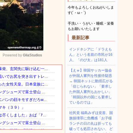
今年もよろしくおねがいしま
す(´・ω・`)
手洗い・うがい・睡眠・栄養
もお願いいたします
最新記事
インドネシアに「ドラえも
ん」という名前の市民が16
Powered by 
GliaStudios
人、「のび太」は181人
【えｗ】韓国サッカー協会
Mute
が外国人審判を性接待疑惑
→ 韓国ネットに動揺広がる
「信じられない」「要求し
た外国人審判もおかしい」
「韓国以外の国にも要求し
ているのでは」
社民党 福島みずほ党首、国
旗損壊罪に危機感「お子様
ランチの日の丸は折っても
破っても処罰されない、 ど