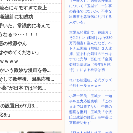
（一般人）、辺野古沖事故
について「玉城デニー知事
の責任ではないが、不幸な
出来事を悪宣伝に利用する
人がいる」
太陽光発電所で、銅線およ
そ2.2トン（時価およそ330
万円相当）盗んだなど、ベ
トナム国籍（無職）２人逮
捕、盗まれた銅線の半分は
すでに売却 富山で「金属
盗対策法違反（去年9月施
行）」による検挙は初
れいわ新選組、公式グッズ
半額セールｗｗｗｗ
小沢一郎氏、玉城デニー知
事を全力応援表明 「この
ままでは勝てない」中道の
態度を批判 玉城氏「小沢
氏は政治の師匠」※中道は
支援表明せず