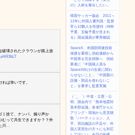
の）人材を輩出したい」
韓国サッカー協会 2011～
12年に外国人審判員・監督
官ら10数人を性接待（W杯
予選、五輪予選が含まれ
る）国会議員が事実確認
SpaceX、米国防関連技術
は破壊されたクラウンが路上放
保護を重視し供給連鎖から
NurAR3bLT
中国系を完全排除へ 供給
業者に「中国籍人員を
SpaceX向けの生産に関わ
らせないこと」「中国製の
設備・部品を使わないこ
ければ幸いです。
と」を要求し監査実施
（ ´_ゝ`）中道・立憲・公
明、国会内で「熊本地震対
策本部会議」各省庁からヒ
アリング・現地から意見聴
ゴミ捨て、ナンパ、煽り声か
取「パーティション、人
つむって共生できますか？？外
手、宿泊施設の不足や、外
た川…
国人実習生の方々にも対応
してほしい」今日の午後、