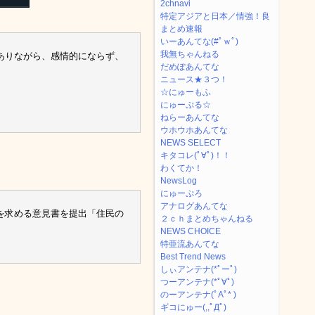
2chnavi
特定アジアと日本／情強！良
まとめ速報
いーあんてな(#ﾟｗﾟ)
我無ちゃんねる
ありながら、感情的にならず、
だめぽあんてな
ニュース★３つ！
☆にゅーもふ
にゅーぷる☆
ねらーあんてな
ウホウホあんてな
NEWS SELECT
キタコレ(ﾟ∀ﾟ)！！
わくてか！
NewsLog
にゅーぷろ
アナログあんてな
を求める意見書を提出「住民の
２ｃｈまとめちゃんねる
NEWS CHOICE
特亜流あんてな
Best Trend News
しぃアンテナ(*ﾟーﾟ)
つーアンテナ(*ﾟ∀ﾟ)
のーアンテナ(ﾟAﾟ* )
ギコにゅー(,,ﾟДﾟ)