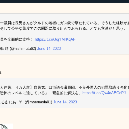
一議員は長男さんがクルドの若者にガス銃で撃たれている。そうした経験が
そして公平な態度でこの問題に取り組んでおられる。とても立派だと思う。
議員を全面的に支持！
https://t.co/JqjYMrKqAF
田靖 (@nishimuta62)
June 14, 2023
事
人住民、４万人超】自民党川口市議会議員団、不良外国人の犯罪取締り強化
恐怖のレベルに達している」「緊急的に解決を」
https://t.co/Qw4aAEGoPJ
るあじあ ･∀･ (@moeruasia01)
June 14, 2023