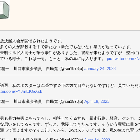
放決起大会が開催されたようです。
多くの人が黙殺する中で新たな（新たでもないな）暴力が起っています。
未明クルド人同士が争う事件がありました。警察が来たようですが、翌日に
れている様子。これは一例。もっと、私の耳には入ります。
pic.twitter.com/z
富精一 川口市議会議員 自民党 (@sei1973jp)
January 24, 2023
議選、私のポスターは21番です☺️下の方で目立たないですけど、見ていただ
witter.com/FYJmEKGXsb
富精一 川口市議会議員 自民党 (@sei1973jp)
April 19, 2023
男も暴力被害にあってるし、相談してくる方も、暴走行為、騒音、ケンカ、
な思いをしてるんです。ずっと、我慢してきたんです。そういう環境に目を
迎って言えますか？そこ糺してから、次のステップですよ。私の生まれ育っ