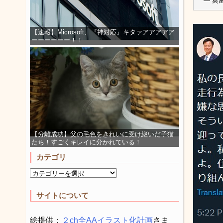
— 奥
【速報】Microsoft、『神対応』キタァアアアアア
ーーーーーー！！
【分離成功】父の毛色をきれいに受け継いだ子猫
たち！すごくキレイに分かれている！
カテゴリ
サイトについて
絵提供：
２ch全AAイラスト化計画
さま