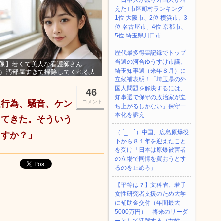
「日本人が減り外国人が増
えた｣市区町村ランキング
1位 大阪市、2位 横浜市、3
位 名古屋市、4位 京都市、
5位 埼玉県川口市
歴代最多得票記録でトップ
当選の河合ゆうすけ市議、
像】若くて美人な看護師さん
埼玉知事選（来年８月）に
3）汚部屋すぎて掃除してくれる人
集ｗｗｗ
立候補表明！「埼玉県の外
国人問題を解決するには、
46
知事選で保守の政治家が立
走行為、騒音、ケン
コメント
ち上がるしかない」保守一
本化を訴え
してきた。そういう
（ ´_ゝ`）中国、広島原爆投
ますか？」
下から８１年を迎えたこと
を受け「日本は原爆被害者
の立場で同情を買おうとす
るのを止めろ」
【平等は？】文科省、若手
女性研究者支援のため大学
に補助金交付（年間最大
5000万円）「将来のリーダ
ーとして活躍する（女性