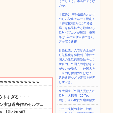
うでしょう。本当にそうな
のか」
【重要】時事通信の分かり
づらい記事でネット混乱！
「特定技能2号に5年枠登
場」を移民拡大と勘違いし
反対パブコメが殺到 ※実
際は3年で永住申請できた
穴を塞ぐ改正
日経社説、入管庁の永住許
可厳格化を猛批判「永住外
国人の生活保護受給をなく
す目的、外国人の意欲をそ
がないか懸念」「外国人を
一時的な労働力ではなく、
処遇改善などで定着を後押
しすべき」
東大調査「外国人受け入れ
反対」大幅増（20.7pt
増）、若い世代で増加幅大
デニー支援の小沢一郎氏