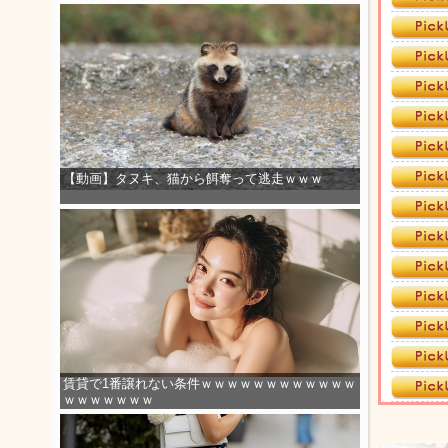
【動画】タヌキ、猫から餌奪って逃走ｗｗｗ
賃貸で1番譲れない条件ｗｗｗｗｗｗｗｗｗｗｗｗ
ｗｗｗｗｗｗｗ