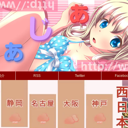
紹介
RSS
Twitter
Facebo