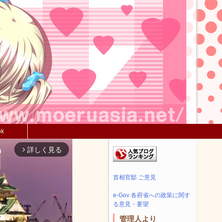
ok
詳しく見る
arrow_forward_ios
首相官邸 ご意見
e-Gov 各府省への政策に関す
る意見・要望
管理人より