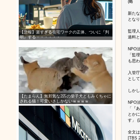
(略
新たな
となり
監理人
【悲報】楽すぎる在宅ワークの正体、ついに『判
過料と
明』する・・・・・・
NPO
「監理
も思わ
入管庁
として
しかし
【たまらん】無邪気な2匹の柴子犬ともみくちゃに
される猫！可愛いさしかないｗｗｗｗ
NPO
「『あ
とかに
す」 
全文は
[TBS 2