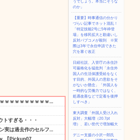
うでしょう。本当にそうな
のか」
【重要】時事通信の分かり
づらい記事でネット混乱！
「特定技能2号に5年枠登
場」を移民拡大と勘違いし
反対パブコメが殺到 ※実
際は3年で永住申請できた
穴を塞ぐ改正
日経社説、入管庁の永住許
可厳格化を猛批判「永住外
国人の生活保護受給をなく
す目的、外国人の意欲をそ
がないか懸念」「外国人を
一時的な労働力ではなく、
処遇改善などで定着を後押
しすべき」
東大調査「外国人受け入れ
反対」大幅増（20.7pt
増）、若い世代で増加幅大
デニー支援の小沢一郎氏