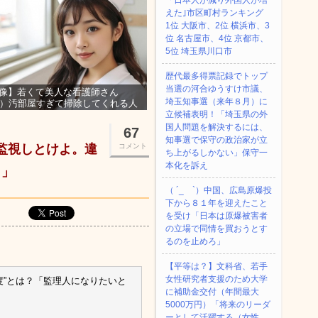
「日本人が減り外国人が増
えた｣市区町村ランキング
1位 大阪市、2位 横浜市、3
位 名古屋市、4位 京都市、
5位 埼玉県川口市
歴代最多得票記録でトップ
当選の河合ゆうすけ市議、
像】若くて美人な看護師さん
埼玉知事選（来年８月）に
3）汚部屋すぎて掃除してくれる人
集ｗｗｗ
立候補表明！「埼玉県の外
国人問題を解決するには、
67
知事選で保守の政治家が立
と監視しとけよ。違
コメント
ち上がるしかない」保守一
本化を訴え
！」
（ ´_ゝ`）中国、広島原爆投
下から８１年を迎えたこと
を受け「日本は原爆被害者
の立場で同情を買おうとす
るのを止めろ」
【平等は？】文科省、若手
女性研究者支援のため大学
度”とは？「監理人になりたいと
に補助金交付（年間最大
5000万円）「将来のリーダ
ーとして活躍する（女性