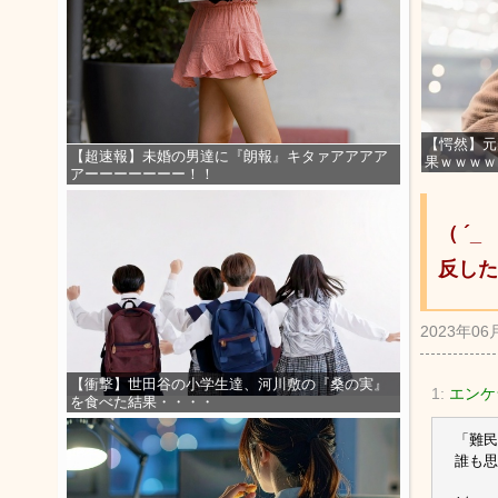
【愕然】元
【超速報】未婚の男達に『朗報』キタァアアアア
果ｗｗｗｗ
アーーーーーーー！！
（ ´
反した
2023年06
【衝撃】世田谷の小学生達、河川敷の『桑の実』
1:
エンケラ
を食べた結果・・・・
「難民
誰も思