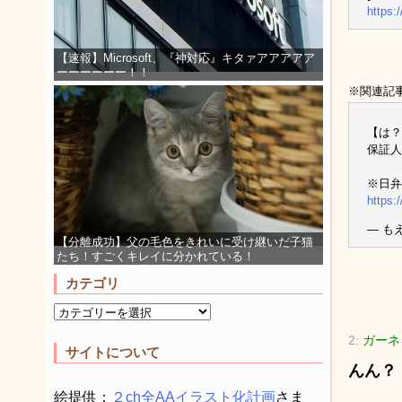
https:
【速報】Microsoft、『神対応』キタァアアアアア
ーーーーーー！！
※関連記
【は？
保証人
※日弁
https:
— もえ
【分離成功】父の毛色をきれいに受け継いだ子猫
たち！すごくキレイに分かれている！
カテゴリ
2:
ガーネッ
サイトについて
んん？
絵提供：
２ch全AAイラスト化計画
さま