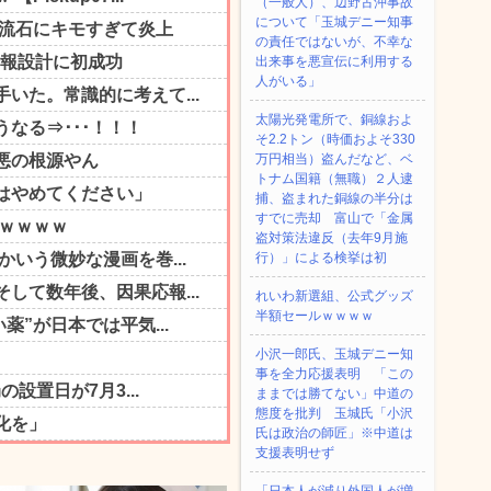
（一般人）、辺野古沖事故
について「玉城デニー知事
の責任ではないが、不幸な
出来事を悪宣伝に利用する
人がいる」
太陽光発電所で、銅線およ
そ2.2トン（時価およそ330
万円相当）盗んだなど、ベ
トナム国籍（無職）２人逮
捕、盗まれた銅線の半分は
すでに売却 富山で「金属
盗対策法違反（去年9月施
行）」による検挙は初
れいわ新選組、公式グッズ
半額セールｗｗｗｗ
小沢一郎氏、玉城デニー知
事を全力応援表明 「この
ままでは勝てない」中道の
態度を批判 玉城氏「小沢
氏は政治の師匠」※中道は
支援表明せず