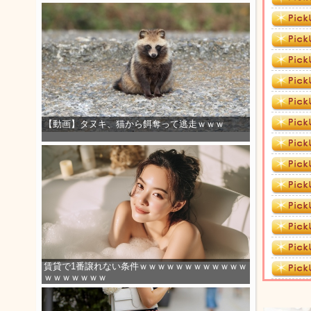
【動画】タヌキ、猫から餌奪って逃走ｗｗｗ
賃貸で1番譲れない条件ｗｗｗｗｗｗｗｗｗｗｗｗ
ｗｗｗｗｗｗｗ