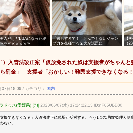
美人だけどBBAになった結
「嬉しすぎて！」とんでもないジャン
【画
ｗｗｗｗｗｗｗｗ
プ力を発揮する柴犬が話題に
（2
を募
_ゝ`）入管法改正案「仮放免された奴は支援者がちゃん
ら罰金」 支援者「おかしい！難民支援できなくなる
月07日18:09 / カテゴリ：
国内
ドゥス(愛媛県) [ﾇｺ]
2023/06/07(水) 17:24:22.13 ID:nF85UBD80
支援できなくなる」入管法改正に現場が反対する、もう1つの理由“監理人制
わない」