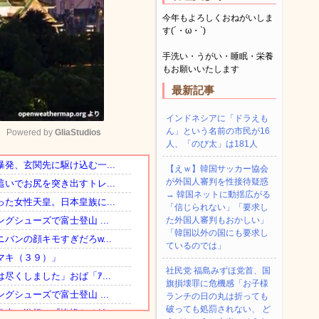
今年もよろしくおねがいしま
す(´・ω・`)
手洗い・うがい・睡眠・栄養
もお願いいたします
最新記事
インドネシアに「ドラえも
ん」という名前の市民が16
Powered by 
GliaStudios
人、「のび太」は181人
【えｗ】韓国サッカー協会
Mute
が外国人審判を性接待疑惑
→ 韓国ネットに動揺広がる
「信じられない」「要求し
た外国人審判もおかしい」
「韓国以外の国にも要求し
ているのでは」
社民党 福島みずほ党首、国
旗損壊罪に危機感「お子様
ランチの日の丸は折っても
破っても処罰されない、 ど