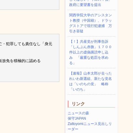
政府に要望書を提出
関西学院大学のアシスタン
ト教授（中国籍）、ドラッ
グストアで現行犯逮捕 万
引き容疑
【！】共産党が刑事告訴
亡・犯罪しても責任なし「身元
「しんぶん赤旗」１７００
件以上の虚偽購読申し込
み 「厳重な処罰を求め
仮放免を積極的に認める
る」
【速報】山本太郎が去った
れいわ新選組、新たな党名
は「いのちの党」 略称
「いのち」
リンク
ニュースの森
保守JAPAN
Zattoyomiニュース見出しリ
ーダー