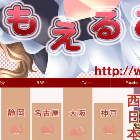
紹介
RSS
Twitter
Facebo