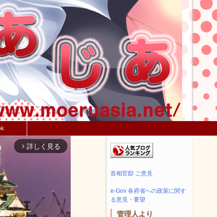
ok
詳しく見る
arrow_forward_ios
首相官邸 ご意見
e-Gov 各府省への政策に関す
る意見・要望
管理人より