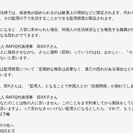
法律では、仮放免が認められるのは健康上の理由などに限定されます。代わ
、その監理の下で生活することができる監理措置が新設されます。
になると、入管に求められた場合、外国人の生活状況などを報告する義務が生
なる恐れがでてきます。
法人 RAFIQ代表理事 田XX子さん
人に負担させながら、さらに過料（罰則）っていうのはね、おかしい… 『
ないと思います」
は監理措置について「定期的な報告は必要なく、逃亡の恐れがある場合など
います。
、田Xさんは、「監理人」となることで外国人との「信頼関係」が崩れてし
法人 RAFIQ代表理事 田XX子さん
なたのことは他の人に言いません』このことをまず約束してから面談をして
言いますよ』って言わなきゃいけない監理人になるとしたら、それで、もう
(以下略
ﾘﾝｸ先へ
023.6.7]