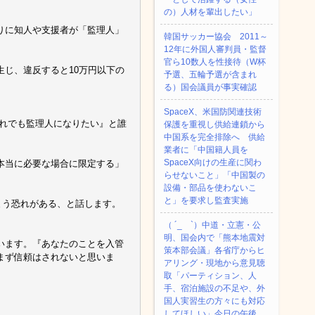
の）人材を輩出したい」
りに知人や支援者が「監理人」
韓国サッカー協会 2011～
12年に外国人審判員・監督
官ら10数人を性接待（W杯
じ、違反すると10万円以下の
予選、五輪予選が含まれ
る）国会議員が事実確認
SpaceX、米国防関連技術
それでも監理人になりたい』と誰
保護を重視し供給連鎖から
中国系を完全排除へ 供給
業者に「中国籍人員を
SpaceX向けの生産に関わ
本当に必要な場合に限定する」
らせないこと」「中国製の
設備・部品を使わないこ
と」を要求し監査実施
まう恐れがある、と話します。
（ ´_ゝ`）中道・立憲・公
明、国会内で「熊本地震対
います。『あなたのことを入管
策本部会議」各省庁からヒ
まず信頼はされないと思いま
アリング・現地から意見聴
取「パーティション、人
手、宿泊施設の不足や、外
国人実習生の方々にも対応
してほしい」今日の午後、