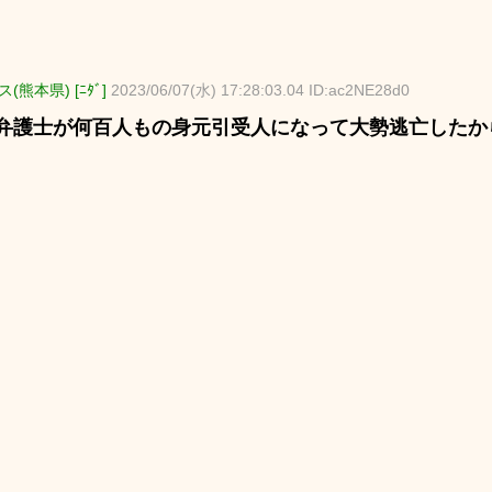
(熊本県) [ﾆﾀﾞ]
2023/06/07(水) 17:28:03.04 ID:ac2NE28d0
弁護士が何百人もの身元引受人になって大勢逃亡したか