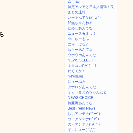
2chnavi
特定アジアと日本／情強！良
まとめ速報
いーあんてな(#ﾟｗﾟ)
我無ちゃんねる
だめぽあんてな
ら
ニュース★３つ！
☆にゅーもふ
にゅーぷる☆
ねらーあんてな
ウホウホあんてな
NEWS SELECT
キタコレ(ﾟ∀ﾟ)！！
わくてか！
NewsLog
にゅーぷろ
アナログあんてな
２ｃｈまとめちゃんねる
NEWS CHOICE
特亜流あんてな
Best Trend News
しぃアンテナ(*ﾟーﾟ)
つーアンテナ(*ﾟ∀ﾟ)
のーアンテナ(ﾟAﾟ* )
ギコにゅー(,,ﾟДﾟ)