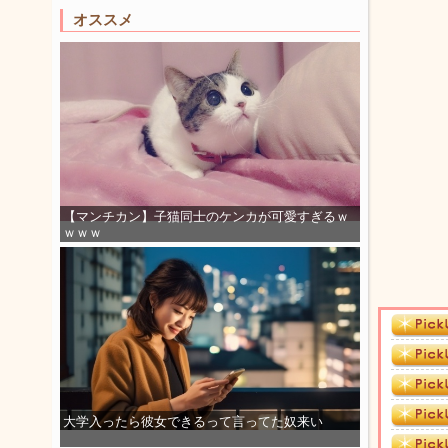
オススメ
【マンチカン】子猫同士のケンカが可愛すぎるｗ
ｗｗｗ
大学入ったら彼女できるって言ってた奴来い