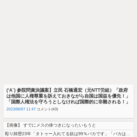
(‘A`) 参院問責決議案】立民 石橋通宏（元NTT労組）「政府
は他国に人権尊重を訴えておきながら自国は国益を優先！」
「国際人権法を守ろうとしなければ国際的に非難される！」
2023/06/07 11:47
コメント(43)
【画像】 すでにメスの体つきになったいもうと
彫り師歴23年「タトゥー入れてる奴は99％バカです」「バカは5000円...