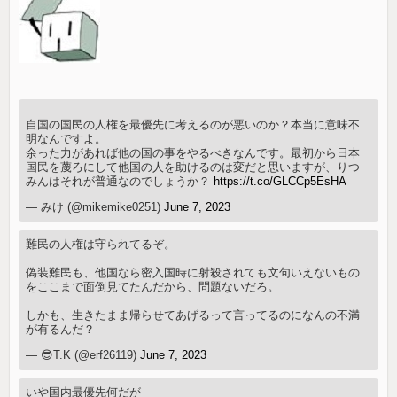
自国の国民の人権を最優先に考えるのが悪いのか？本当に意味不
明なんですよ。
余った力があれば他の国の事をやるべきなんです。最初から日本
国民を蔑ろにして他国の人を助けるのは変だと思いますが、りつ
みんはそれが普通なのでしょうか？
https://t.co/GLCCp5EsHA
— みけ (@mikemike0251)
June 7, 2023
難民の人権は守られてるぞ。
偽装難民も、他国なら密入国時に射殺されても文句いえないもの
をここまで面倒見てたんだから、問題ないだろ。
しかも、生きたまま帰らせてあげるって言ってるのになんの不満
が有るんだ？
— 😎T.K (@erf26119)
June 7, 2023
いや国内最優先何だが