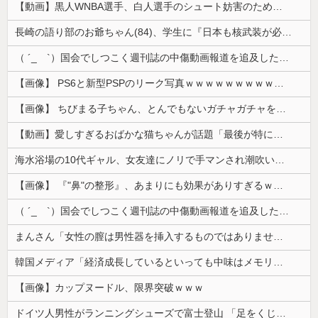
【動画】黒人WNBA選手、白人選手のシュート妨害のためジャンピング・ネックブリーカー・ドロップして退場処分→ロッカールームから「白人特権」と投稿...
長崎の語り部のお爺ちゃん(84)、学生に『日本も核武装が必要』と言われびっくり
（ ´_ゝ`）国会でしつこく週刊誌の中傷動画報道を追及した立憲議員、自身への誹謗中傷・苦情電話被害を訴え「総理に疑問を質す、当然のことをしただけ...
【画像】 PS6と新型PSPのリーク写真ｗｗｗｗｗｗｗｗｗｗｗｗｗｗｗｗｗｗｗ
【画像】 ちびまる子ちゃん、とんでもないガチャガチャを発売してしまうｗｗｗｗ
【動画】愛しすぎるおばかな猫ちゃんが話題「最後が特にかわいいｗ」
海水浴場の10代ギャル、女友達にノリで手マンされ潮吹いてガチイキしてしまうｗｗｗ
【画像】 『"鼻"の整形』、あまりにも効果がありすぎるｗｗｗｗｗｗｗｗｗｗｗ
（ ´_ゝ`）国会でしつこく週刊誌の中傷動画報道を追及した立憲議員、自身への誹謗中傷・苦情電話被害を訴え「総理に疑問を質す、当然のことをした...
まんさん「女性の膣は男性器を挿入するものではありません」
韓国メディア「経済成長しているといっても中味はメモリ価格だけ。雇用増加見通しが半減してしまった」……韓国の内需不況は根強い状況っすね
【画像】カップヌードル、限界突破ｗｗｗ
ドイツ人男性がランニングシューズで富士登山 「足をくじいて動けない」