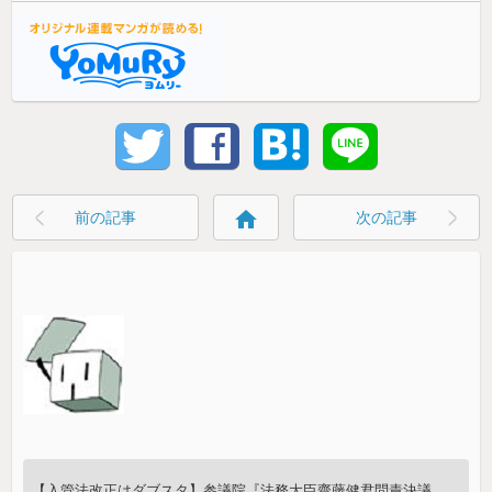
home
前の記事
次の記事
【入管法改正はダブスタ】参議院『法務大臣齋藤健君問責決議