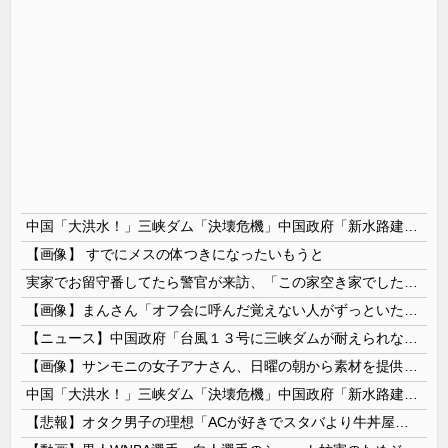
中国「大洪水！」三峡ダム「決壊危機」中国政府「新水路建設！（三峡新水路」現場職員「内部情報公開！（失踪」湖南省「三峡放流情報（画像」台風13号「三峡接近」→
【画像】 すでにメスの体つきになったいもうと
実家でお留守番してたら警官が来訪、「この家空き家でしたよね？」と問いかけてくるが実際は30年ほど住んでおり……
【画像】まんさん「オフ会に呼んだ覚えない人がずっといたので晒すわ」（パシャ）
【ニュース】中国政府「台風１３号に三峡ダムが耐えられない！全開放流しろ！」⇒ 下流域の街が壊滅状態ｗｗｗｗｗ
【画像】サンモニの女子アナさん、日曜の朝から素材を提供してしまう
中国「大洪水！」三峡ダム「決壊危機」中国政府「新水路建設！（三峡新水路」現場職員「内部情報公開！（失踪」湖南省「三峡放流情報（画像」台風13号「...
【悲報】オタク男子の理想「ACが好きでスタバより牛丼屋に行きたがる女」、この銀河に1人も存在しないｗｗｗｗ