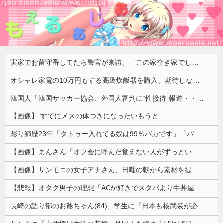
実家でお留守番してたら警官が来訪、「この家空き家でしたよね？」と問いかけてくるが実際は30年ほど住んでおり……
オシャレ家電の10万円もする高級炊飯器を購入、期待しながら御飯を炊いてみた結果……
韓国人「韓国サッカー協会、外国人審判に“性接待”報道・・・」→「2002年の審判買収が事実だったのか？」「日本人が言ってたこと正しかったね・・・...
【画像】 すでにメスの体つきになったいもうと
彫り師歴23年「タトゥー入れてる奴は99％バカです」「バカは5000円が好き」無断キャンセル、挨拶できない、金がない…客層をぶっちゃけ
【画像】まんさん「オフ会に呼んだ覚えない人がずっといたので晒すわ」（パシャ）
【画像】サンモニの女子アナさん、日曜の朝から素材を提供してしまう
【悲報】オタク男子の理想「ACが好きでスタバより牛丼屋に行きたがる女」、この銀河に1人も存在しないｗｗｗｗ
長崎の語り部のお爺ちゃん(84)、学生に『日本も核武装が必要』と言われびっくり