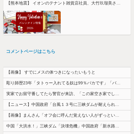
【熊本地震】 イオンのテナント雑貨店社員、大竹玖瑠美さん(22)がカワイイ・・・
コメントページはこちら
【画像】 すでにメスの体つきになったいもうと
彫り師歴23年「タトゥー入れてる奴は99％バカです」「バカは5000円が好き」無断キャンセル、挨拶できない、金がない…客層をぶっちゃけ
実家でお留守番してたら警官が来訪、「この家空き家でしたよね？」と問いかけてくるが実際は30年ほど住んでおり……
【ニュース】中国政府「台風１３号に三峡ダムが耐えられない！全開放流しろ！」⇒ 下流域の街が壊滅状態ｗｗｗｗｗ
【画像】まんさん「オフ会に呼んだ覚えない人がずっといたので晒すわ」（パシャ）
中国「大洪水！」三峡ダム「決壊危機」中国政府「新水路建設！（三峡新水路」現場職員「内部情報公開！（失踪」湖南省「三峡放流情報（画像」台風13号「...