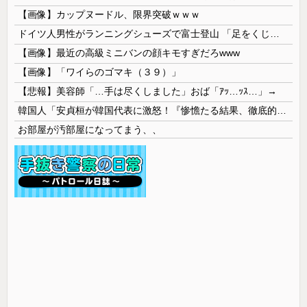
【画像】カップヌードル、限界突破ｗｗｗ
ドイツ人男性がランニングシューズで富士登山 「足をくじいて動けない」
【画像】最近の高級ミニバンの顔キモすぎだろwww
【画像】「ワイらのゴマキ（３９）」
【悲報】美容師「…手は尽くしました」おば「ｱｯ…ｯｽ…」→
韓国人「安貞桓が韓国代表に激怒！『惨憺たる結果、徹底的な刷新が必要だ』と監督や協会を痛烈批判」
お部屋が汚部屋になってまう、、