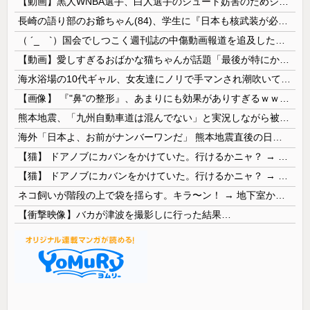
【動画】黒人WNBA選手、白人選手のシュート妨害のためジャンピング・ネックブリーカー・ドロップして退場処分→ロッカールームから「白人特権」と投稿...
長崎の語り部のお爺ちゃん(84)、学生に『日本も核武装が必要』と言われびっくり
（ ´_ゝ`）国会でしつこく週刊誌の中傷動画報道を追及した立憲議員、自身への誹謗中傷・苦情電話被害を訴え「総理に疑問を質す、当然のことをしただけ...
【動画】愛しすぎるおばかな猫ちゃんが話題「最後が特にかわいいｗ」
海水浴場の10代ギャル、女友達にノリで手マンされ潮吹いてガチイキしてしまうｗｗｗ
【画像】 『"鼻"の整形』、あまりにも効果がありすぎるｗｗｗｗｗｗｗｗｗｗｗ
熊本地震、「九州自動車道は混んでない」と実況しながら被災地へ向かう有名アナなどに批判殺到 全国紙記者「最新の状況をいち早く伝えることは報道機関としての責務」「情報を取り上げることには大きな意義がある」
海外「日本よ、お前がナンバーワンだ」 熊本地震直後の日本の対応のスピードに世界が衝撃
【猫】 ドアノブにカバンをかけていた。行けるかニャ？ → 猫はこうなります…
【猫】 ドアノブにカバンをかけていた。行けるかニャ？ → 猫はこうなります…
ネコ飼いが階段の上で袋を揺らす。キラ〜ン！ → 地下室からヤツが現れる…
【衝撃映像】バカが津波を撮影しに行った結果…