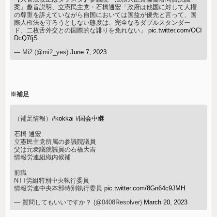
案』趣旨説明、立憲民主党・石橋通宏「政府は他国に対して人権
の尊重を訴えていながら自国においては国益が優先と言って、国
際人権法を守ろうとしない態度は、完全なるダブルスタンダー
ド、二枚舌外交との国際的な誹りを免れない」
pic.twitter.com/OCI
DcQ7fjS
— Mi2 (@mi2_yes)
June 7, 2023
※補足
（補足情報）
#kokkai
#国会中継
石橋 通宏
立憲民主党所属の参議院議員
父は元衆議院議員の石橋大吉
情報労連組織内候補
前職
NTT労組特別中央執行委員
情報労連中央本部特別執行委員
pic.twitter.com/8Gn64c9JMH
— 質問してもいいですか？ (@0408Resolver)
March 20, 2023