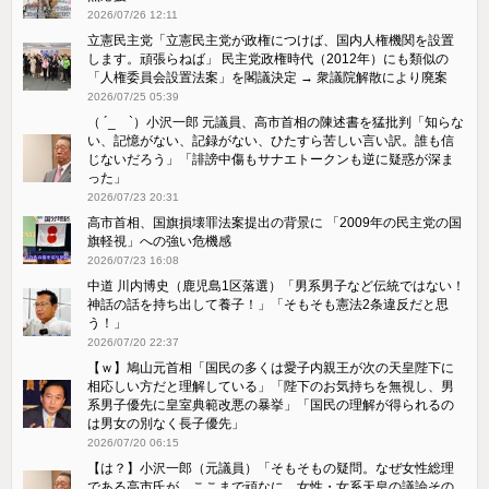
2026/07/26 12:11
立憲民主党「立憲民主党が政権につけば、国内人権機関を設置
します。頑張らねば」 民主党政権時代（2012年）にも類似の
「人権委員会設置法案」を閣議決定 → 衆議院解散により廃案
2026/07/25 05:39
（ ´_ゝ`）小沢一郎 元議員、高市首相の陳述書を猛批判「知らな
い、記憶がない、記録がない、ひたすら苦しい言い訳。誰も信
じないだろう」「誹謗中傷もサナエトークンも逆に疑惑が深ま
った」
2026/07/23 20:31
高市首相、国旗損壊罪法案提出の背景に 「2009年の民主党の国
旗軽視」への強い危機感
2026/07/23 16:08
中道 川内博史（鹿児島1区落選）「男系男子など伝統ではない！
神話の話を持ち出して養子！」「そもそも憲法2条違反だと思
う！」
2026/07/20 22:37
【ｗ】鳩山元首相「国民の多くは愛子内親王が次の天皇陛下に
相応しい方だと理解している」「陛下のお気持ちを無視し、男
系男子優先に皇室典範改悪の暴挙」「国民の理解が得られるの
は男女の別なく長子優先」
2026/07/20 06:15
【は？】小沢一郎（元議員）「そもそもの疑問。なぜ女性総理
である高市氏が、ここまで頑なに、女性・女系天皇の議論その