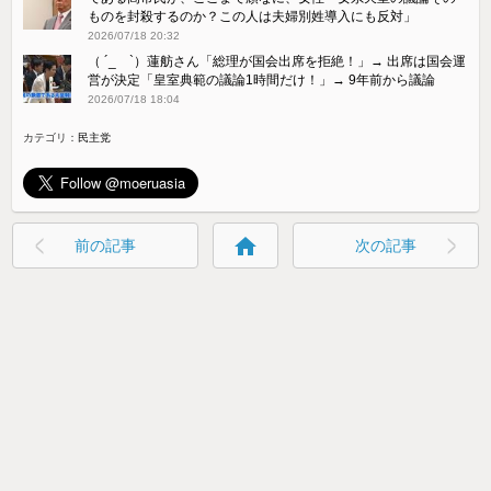
ものを封殺するのか？この人は夫婦別姓導入にも反対」
2026/07/18 20:32
（ ´_ゝ`）蓮舫さん「総理が国会出席を拒絶！」→ 出席は国会運
営が決定「皇室典範の議論1時間だけ！」→ 9年前から議論
2026/07/18 18:04
カテゴリ：
民主党
home
前の記事
次の記事