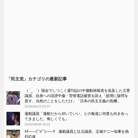
「民主党」カテゴリの最新記事
（ ´_ゝ`）国会でしつこく週刊誌の中傷動画報道を追及した立憲
議員、自身への誹謗中傷・苦情電話被害を訴え「総理に疑問を
質す、当然のことをしただけ」「日本の民主主義の危機」
2026/08/10 02:57
蓮舫議員「蓮舫だから叩いていい、との報道に何度も向き合っ
てきました。悔しくても」
2026/08/08 16:31
ｷﾀ――(ﾟ∀ﾟ)――!! 蓮舫議員と辻元議員、玉城デニー知事を熱
烈応援