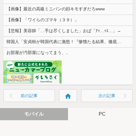
【画像】最近の高級ミニバンの顔キモすぎだろwww
【画像】「ワイらのゴマキ（３９）」
【悲報】美容師「…手は尽くしました」おば「ｱｯ…ｯｽ…」→
韓国人「安貞桓が韓国代表に激怒！『惨憺たる結果、徹底的な刷新が必要だ』と監督や協会を痛烈批判」
お部屋が汚部屋になってまう、、
home
前の記事
次の記事
モバイル
PC