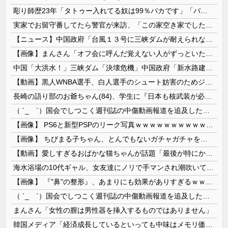
彫り師歴23年「タトゥー入れてる奴は99％バカです」「バカは5000円が好き」無断キャンセル、挨拶できない、金がない…客層をぶっちゃけ
実家でお留守番してたら警官が来訪、「この家空き家でしたよね？」と問いかけてくるが実際は30年ほど住んでおり……
【ニュース】中国政府「台風１３号に三峡ダムが耐えられない！全開放流しろ！」⇒ 下流域の街が壊滅状態ｗｗｗｗｗ
【画像】まんさん「オフ会に呼んだ覚えない人がずっといたので晒すわ」（パシャ）
中国「大洪水！」三峡ダム「決壊危機」中国政府「新水路建設！（三峡新水路」現場職員「内部情報公開！（失踪」湖南省「三峡放流情報（画像」台風13号「...
【動画】黒人WNBA選手、白人選手のシュート妨害のためジャンピング・ネックブリーカー・ドロップして退場処分→ロッカールームから「白人特権」と投稿...
長崎の語り部のお爺ちゃん(84)、学生に『日本も核武装が必要』と言われびっくり
（ ´_ゝ`）国会でしつこく週刊誌の中傷動画報道を追及した立憲議員、自身への誹謗中傷・苦情電話被害を訴え「総理に疑問を質す、当然のことをしただけ...
【画像】 PS6と新型PSPのリーク写真ｗｗｗｗｗｗｗｗｗｗｗｗｗｗｗｗｗｗｗ
【画像】 ちびまる子ちゃん、とんでもないガチャガチャを発売してしまうｗｗｗｗ
【動画】愛しすぎるおばかな猫ちゃんが話題「最後が特にかわいいｗ」
海水浴場の10代ギャル、女友達にノリで手マンされ潮吹いてガチイキしてしまうｗｗｗ
【画像】 『"鼻"の整形』、あまりにも効果がありすぎるｗｗｗｗｗｗｗｗｗｗｗ
（ ´_ゝ`）国会でしつこく週刊誌の中傷動画報道を追及した立憲議員、自身への誹謗中傷・苦情電話被害を訴え「総理に疑問を質す、当然のことをした...
まんさん「女性の膣は男性器を挿入するものではありません」
韓国メディア「経済成長しているといっても中味はメモリ価格だけ。雇用増加見通しが半減してしまった」……韓国の内需不況は根強い状況っすね