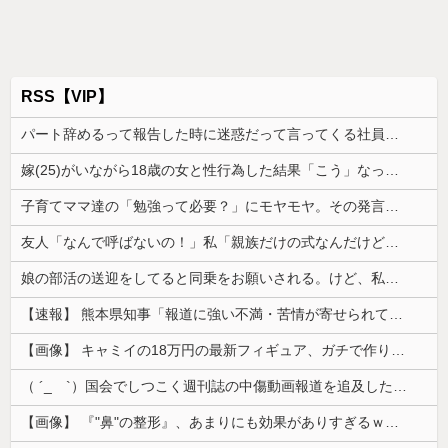
RSS【VIP】
パート辞めるって報告した時に迷惑だって言ってくる社員がいて、その人の不満を言い返してしまった
嫁(25)がいながら18歳の女と性行為した結果「こう」なった・・・
子育てママ達の「勉強って必要？」にモヤモヤ。その発言を聞くたびに感じてしまうことがあり…
友人「なんで呼ばないの！」私「親族だけの式なんだけど…」→神前式を身内だけで済ませたら、友人が暴走し始めて…
娘の部活の送迎をしてると同乗をお願いされる。けど、私も旦那も喫煙者なので車の中が...
【速報】 熊本県知事「報道に強い不満・苦情が寄せられている」→TBSの報道特集がまさにそれな件
【画像】 キャミイの18万円の最新フィギュア、ガチで作り込みがエグすぎる
（ ´_ゝ`）国会でしつこく週刊誌の中傷動画報道を追及した立憲議員、自身への誹謗中傷・苦情電話被害を訴え「総理に疑問を質す、当然のことをした...
【画像】 『"鼻"の整形』、あまりにも効果がありすぎるｗｗｗｗｗｗｗｗｗｗｗ