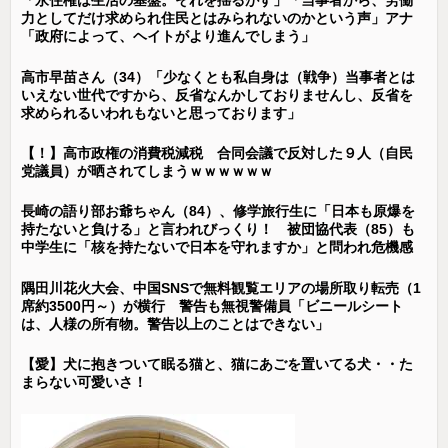
「永住権は生活の基盤。それを揺るがす」「当事者から、労働
力としてだけ求められ住民とはみられないのかという声」アナ
「政府によって、ヘイトがより進んでしまう」
高市早苗さん（34）「少なくとも私自身は（戦争）当事者とは
いえない世代ですから、反省なんかしておりませんし、反省を
求められるいわれもないと思っております」
【！】高市政権の消費税減税 合同会議で反対した９人（自民
党議員）が晒されてしまうｗｗｗｗｗｗ
長崎の語り部お爺ちゃん（84）、修学旅行生に「日本も原爆を
持たないと負ける」と言われびっくり！ 被団協代表（85）も
中学生に「核を持たないで日本を守れますか」と問われ危機感
隅田川花火大会、中国SNSで無料観覧エリアの場所取り転売（1
席約3500円～）が横行 警告も無視警備員「ビニールシート
は、人様の所有物。警告以上のことはできない」
【愛】犬に抱きついて眠る猫と、猫にあごを置いてる犬・・た
まらない可愛いさ！