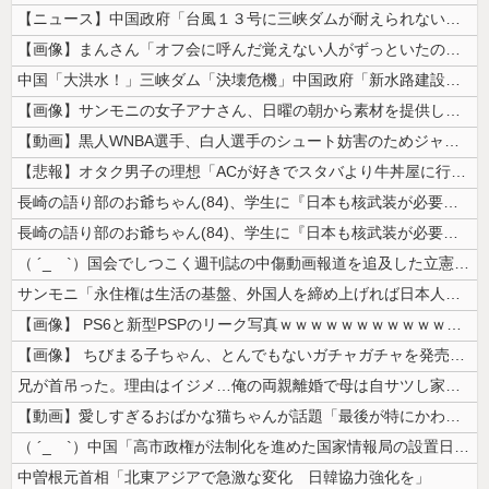
【ニュース】中国政府「台風１３号に三峡ダムが耐えられない！全開放流しろ...
【画像】まんさん「オフ会に呼んだ覚えない人がずっといたので晒すわ」（パ...
中国「大洪水！」三峡ダム「決壊危機」中国政府「新水路建設！（三峡新水路...
【画像】サンモニの女子アナさん、日曜の朝から素材を提供してしまう
【動画】黒人WNBA選手、白人選手のシュート妨害のためジャンピング・ネ...
【悲報】オタク男子の理想「ACが好きでスタバより牛丼屋に行きたがる女」...
長崎の語り部のお爺ちゃん(84)、学生に『日本も核武装が必要』と言われ...
長崎の語り部のお爺ちゃん(84)、学生に『日本も核武装が必要』と言われ...
（ ´_ゝ`）国会でしつこく週刊誌の中傷動画報道を追及した立憲議員、自...
サンモニ「永住権は生活の基盤、外国人を締め上げれば日本人が生きやすくな...
【画像】 PS6と新型PSPのリーク写真ｗｗｗｗｗｗｗｗｗｗｗｗｗｗｗ...
【画像】 ちびまる子ちゃん、とんでもないガチャガチャを発売してしまうｗ...
兄が首吊った。理由はイジメ…俺の両親離婚で母は自サツし家庭崩壊→首謀者...
【動画】愛しすぎるおばかな猫ちゃんが話題「最後が特にかわいいｗ」
（ ´_ゝ`）中国「高市政権が法制化を進めた国家情報局の設置日が7月3...
中曽根元首相「北東アジアで急激な変化 日韓協力強化を」