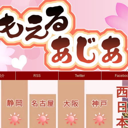
紹介
RSS
Twitter
Facebo