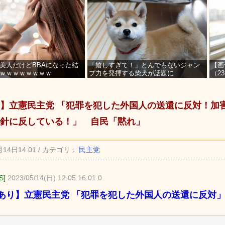
美人だけどBBAになった結
「嬉しすぎて！」とんでもないジャン
【画
ｗｗｗｗｗｗｗｗ
プ力を発揮する柴犬が話題に
（2
を募
】立憲民主党 「犯罪を犯した外国人の送還に反対！加
針に反している！」 自民「黙れ」
月14日14:01 / カテゴリ：
民主党
S]
2023/05/14(日) 12:05:16.01 0
あり】立憲民主党 「犯罪を犯した外国人の送還に反対