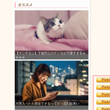
オススメ
【マンチカン】子猫同士のケンカが可愛すぎるｗ
ｗｗｗ
大学入ったら彼女できるって言ってた奴来い