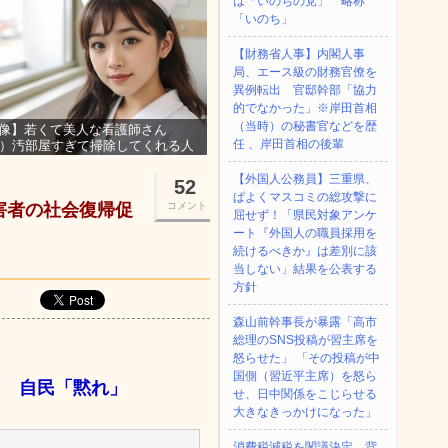
は「いのちの党」 略称
「いのち」
【財務省人事】内閣人事
局、エース級の財務官僚を
異例転出 官邸幹部「協力
的でなかった」※岸田首相
（当時）の秘書官などを歴
像】若くて美人な看護師さん
任 、岸田首相の後輩
3）汚部屋すぎて掃除してくれる人
集ｗｗｗ
【外国人公務員】三重県、
52
ぱよくマスコミの総攻撃に
害者の社会復帰促
コメント
屈せず！「県民対象アンケ
ート『外国人の職員採用を
続けるべきか』は差別に該
当しない」結果を公表する
方針
森山前幹事長が暴露「高市
総理のSNS投稿が習主席を
怒らせた」 「その投稿が中
国側（習近平主席）を怒ら
」 自民「黙れ」
せ、日中関係をこじらせる
大きなきっかけになった」
消費税減税を閣議決定、背