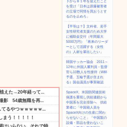
下から８１年を迎えたこと
を受け「日本は原爆被害者
の立場で同情を買おうとす
るのを止めろ」
【平等は？】文科省、若手
女性研究者支援のため大学
に補助金交付（年間最大
5000万円）「将来のリーダ
ーとして活躍する（女性
の）人材を輩出したい」
韓国サッカー協会 2011～
12年に外国人審判員・監督
官ら10数人を性接待（W杯
予選、五輪予選が含まれ
る）国会議員が事実確認
SpaceX、米国防関連技術
保護を重視し供給連鎖から
中国系を完全排除へ 供給
業者に「中国籍人員を
SpaceX向けの生産に関わ
らせないこと」「中国製の
設備・部品を使わないこ