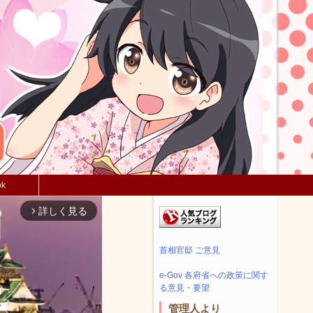
ok
詳しく見る
arrow_forward_ios
首相官邸 ご意見
e-Gov 各府省への政策に関す
る意見・要望
管理人より