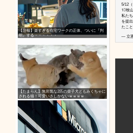
5/1
1⃣牧
私たち
を提出
たこ
【悲報】楽すぎる在宅ワークの正体、ついに『判
明』する・・・・・・
— 立憲
【たまらん】無邪気な2匹の柴子犬ともみくちゃに
される猫！可愛いさしかないｗｗｗｗ