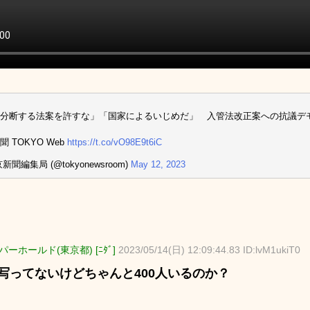
分断する法案を許すな」「国家によるいじめだ」 入管法改正案への抗議デモ
 TOKYO Web
https://t.co/vO98E9t6iC
新聞編集局 (@tokyonewsroom)
May 12, 2023
ーホールド(東京都) [ﾆﾀﾞ]
2023/05/14(日) 12:09:44.83 ID:lvM1ukiT0
も写ってないけどちゃんと400人いるのか？