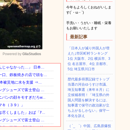
今年もよろしくおねがいしま
す(´・ω・`)
手洗い・うがい・睡眠・栄養
もお願いいたします
最新記事
「日本人が減り外国人が増
えた｣市区町村ランキング
Powered by 
GliaStudios
1位 大阪市、2位 横浜市、3
位 名古屋市、4位 京都市、
5位 埼玉県川口市
Mute
歴代最多得票記録でトップ
当選の河合ゆうすけ市議、
埼玉知事選（来年８月）に
立候補表明！「埼玉県の外
国人問題を解決するには、
知事選で保守の政治家が立
ち上がるしかない」保守一
本化を訴え
（ ´_ゝ`）中国、広島原爆投