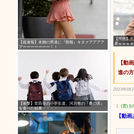
【愕然】元
【超速報】未婚の男達に『朗報』キタァアアアア
果ｗｗｗｗ
アーーーーーーー！！
【動画
進の方
2023年05
【衝撃】世田谷の小学生達、河川敷の『桑の実』
1:
(雲) [U
を食べた結果・・・・
【動画