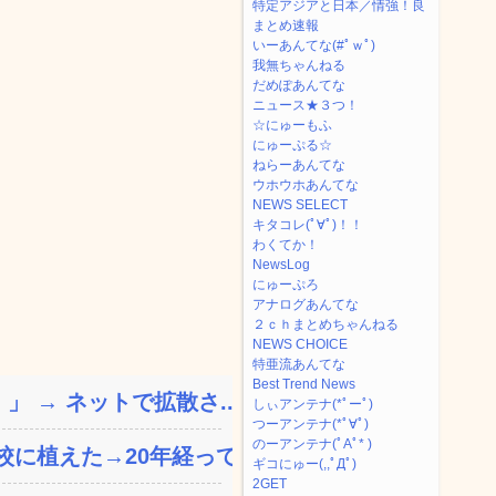
特定アジアと日本／情強！良
まとめ速報
いーあんてな(#ﾟｗﾟ)
我無ちゃんねる
だめぽあんてな
ニュース★３つ！
☆にゅーもふ
にゅーぷる☆
ねらーあんてな
ウホウホあんてな
NEWS SELECT
キタコレ(ﾟ∀ﾟ)！！
わくてか！
NewsLog
にゅーぷろ
アナログあんてな
２ｃｈまとめちゃんねる
NEWS CHOICE
特亜流あんてな
Best Trend News
 → ネットで拡散さ...
しぃアンテナ(*ﾟーﾟ)
つーアンテナ(*ﾟ∀ﾟ)
のーアンテナ(ﾟAﾟ* )
植えた→20年経って...
ギコにゅー(,,ﾟДﾟ)
2GET