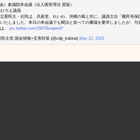
2（金）参議院本会議（出入国管理法 質疑）
山ひろえ議員
立憲民主・社民は、共産党、れいわ、沖縄の風と共に、議員立法「難民等保
いたしました。本日の本会議でも閣法と並べての審議を要求しましたが、与
とは、
pic.twitter.com/2WTl6mqwmP
民主党 国会情報+災害対策 (@cdp_kokkai)
May 12, 2023