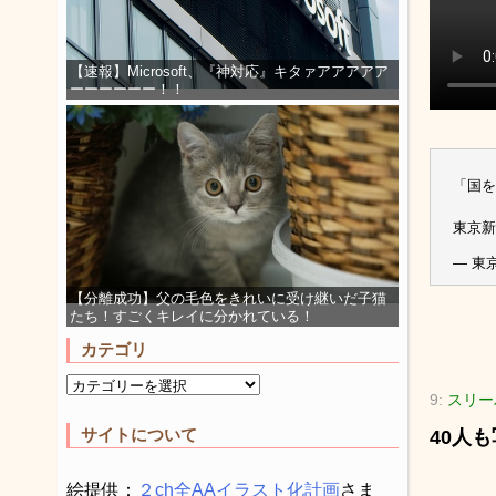
【速報】Microsoft、『神対応』キタァアアアアア
ーーーーーー！！
「国を
東京新聞
— 東京
【分離成功】父の毛色をきれいに受け継いだ子猫
たち！すごくキレイに分かれている！
カテゴリ
9:
スリーパ
サイトについて
40人
絵提供：
２ch全AAイラスト化計画
さま