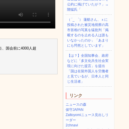
公約に掲げていたが？」→
階猛氏「
（ ´_ゝ`） 蓮舫さん、ｘに
投稿された被災地視察の高
市首相の写真を猛批判「掲
載するのを止める人は誰も
いなかったのか」「あまり
にも愕然としています」
、国会前に4000人超
【は？】全国知事会、政府
などに「多文化共生社会実
現に向けた提言」を提出
「国は在留外国人を労働者
と見ているが、日本人と同
じ生活者」
リンク
ニュースの森
保守JAPAN
Zattoyomiニュース見出しリ
ーダー
2chnavi