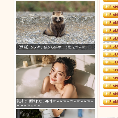
【動画】タヌキ、猫から餌奪って逃走ｗｗｗ
賃貸で1番譲れない条件ｗｗｗｗｗｗｗｗｗｗｗｗ
ｗｗｗｗｗｗｗ