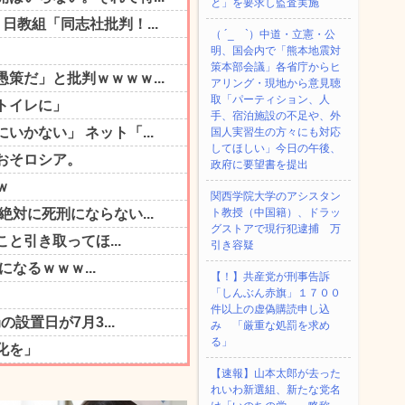
と」を要求し監査実施
（ ´_ゝ`）中道・立憲・公
明、国会内で「熊本地震対
策本部会議」各省庁からヒ
アリング・現地から意見聴
取「パーティション、人
手、宿泊施設の不足や、外
国人実習生の方々にも対応
してほしい」今日の午後、
政府に要望書を提出
関西学院大学のアシスタン
ト教授（中国籍）、ドラッ
グストアで現行犯逮捕 万
引き容疑
【！】共産党が刑事告訴
「しんぶん赤旗」１７００
件以上の虚偽購読申し込
み 「厳重な処罰を求め
る」
【速報】山本太郎が去った
れいわ新選組、新たな党名