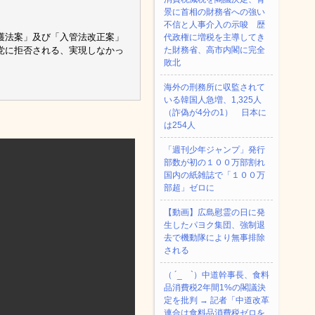
景に首相の財務省への強い
不信と人事介入の示唆 歴
護法案」及び「入管法改正案」
代政権に増税を主導してき
党に拒否される、実現しなかっ
た財務省、高市内閣に完全
敗北
海外の刑務所に収監されて
いる韓国人急増、1,325人
（詐偽が4分の1） 日本に
は254人
「週刊少年ジャンプ」発行
部数が初の１００万部割れ
国内の紙雑誌で「１００万
部超」ゼロに
【動画】広島慰霊の日に発
生したパヨク集団、強制退
去で機動隊により無事排除
される
（ ´_ゝ`）中道幹事長、食料
品消費税2年間1%の閣議決
定を批判 → 記者「中道改革
連合は食料品消費税ゼロを