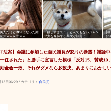
美人だけどBBAになった結
「嬉しすぎて！」とんでもないジャン
【画
ｗｗｗｗｗｗｗｗ
プ力を発揮する柴犬が話題に
（2
を募
BT法案】会議に参加した自民議員が怒りの暴露！議論
一任された』と勝手に宣言した模様「反対15、賛成10
則全会一致。それがダメなら多数決。あまりにおかし
月13日06:29 / カテゴリ：
自民党