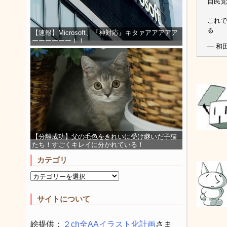
自民党
これで
る
【速報】Microsoft、『神対応』キタァアアアアア
ーーーーーー！！
— 和田
【分離成功】父の毛色をきれいに受け継いだ子猫
たち！すごくキレイに分かれている！
カテゴリ
サイトについて
絵提供：
２ch全AAイラスト化計画
さま