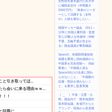
女性研究者支援のため大学
に補助金交付（年間最大
5000万円）「将来のリーダ
ーとして活躍する（女性
の）人材を輩出したい」
韓国サッカー協会 2011～
12年に外国人審判員・監督
官ら10数人を性接待（W杯
予選、五輪予選が含まれ
る）国会議員が事実確認
SpaceX、米国防関連技術
保護を重視し供給連鎖から
中国系を完全排除へ 供給
業者に「中国籍人員を
SpaceX向けの生産に関わ
らせないこと」「中国製の
設備・部品を使わないこ
と」を要求し監査実施
（ ´_ゝ`）中道・立憲・公
明、国会内で「熊本地震対
策本部会議」各省庁からヒ
アリング・現地から意見聴