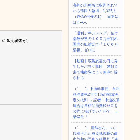
海外の刑務所に収監されて
いる韓国人急増、1,325人
（詐偽が4分の1） 日本に
は254人
「週刊少年ジャンプ」発行
部数が初の１００万部割れ
」の条文審査が。
国内の紙雑誌で「１００万
部超」ゼロに
【動画】広島慰霊の日に発
生したパヨク集団、強制退
去で機動隊により無事排除
される
（ ´_ゝ`）中道幹事長、食料
品消費税2年間1%の閣議決
定を批判 → 記者「中道改革
連合は食料品消費税ゼロを
公約に掲げていたが？」→
階猛氏「
（ ´_ゝ`） 蓮舫さん、ｘに
投稿された被災地視察の高
市首相の写真を猛批判「掲