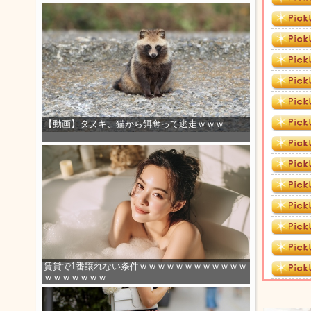
【動画】タヌキ、猫から餌奪って逃走ｗｗｗ
賃貸で1番譲れない条件ｗｗｗｗｗｗｗｗｗｗｗｗ
ｗｗｗｗｗｗｗ