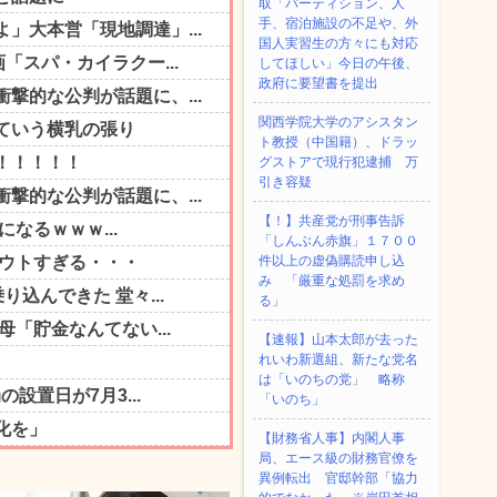
取「パーティション、人
手、宿泊施設の不足や、外
国人実習生の方々にも対応
してほしい」今日の午後、
政府に要望書を提出
関西学院大学のアシスタン
ト教授（中国籍）、ドラッ
グストアで現行犯逮捕 万
引き容疑
【！】共産党が刑事告訴
「しんぶん赤旗」１７００
件以上の虚偽購読申し込
み 「厳重な処罰を求め
る」
【速報】山本太郎が去った
れいわ新選組、新たな党名
は「いのちの党」 略称
「いのち」
【財務省人事】内閣人事
局、エース級の財務官僚を
異例転出 官邸幹部「協力