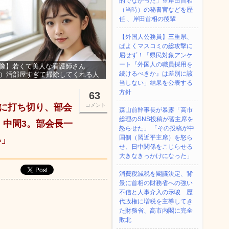
的でなかった」※岸田首相
（当時）の秘書官などを歴
任 、岸田首相の後輩
【外国人公務員】三重県、
ぱよくマスコミの総攻撃に
屈せず！「県民対象アンケ
ート『外国人の職員採用を
像】若くて美人な看護師さん
続けるべきか』は差別に該
3）汚部屋すぎて掃除してくれる人
集ｗｗｗ
当しない」結果を公表する
方針
63
中に打ち切り、部会
コメント
森山前幹事長が暴露「高市
総理のSNS投稿が習主席を
、中間3。部会長一
怒らせた」 「その投稿が中
国側（習近平主席）を怒ら
い」
せ、日中関係をこじらせる
大きなきっかけになった」
消費税減税を閣議決定、背
景に首相の財務省への強い
不信と人事介入の示唆 歴
代政権に増税を主導してき
た財務省、高市内閣に完全
敗北