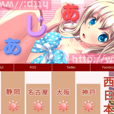
紹介
RSS
Twitter
Facebo