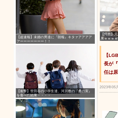
【愕然】元
【超速報】未婚の男達に『朗報』キタァアアアア
果ｗｗｗｗ
アーーーーーーー！！
【LG
長が『
任は原
2023年05
【衝撃】世田谷の小学生達、河川敷の『桑の実』
を食べた結果・・・・