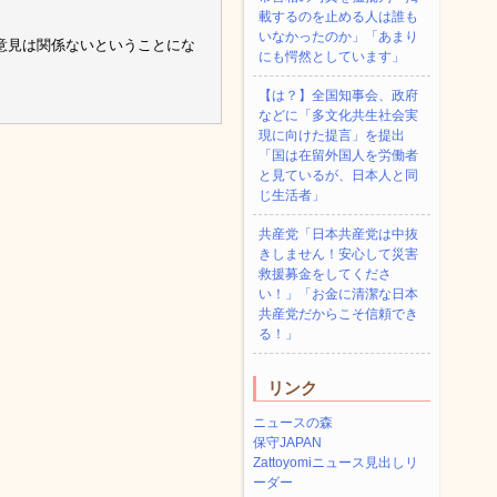
載するのを止める人は誰も
いなかったのか」「あまり
意見は関係ないということにな
にも愕然としています」
【は？】全国知事会、政府
などに「多文化共生社会実
現に向けた提言」を提出
「国は在留外国人を労働者
と見ているが、日本人と同
じ生活者」
共産党「日本共産党は中抜
きしません！安心して災害
救援募金をしてくださ
い！」「お金に清潔な日本
共産党だからこそ信頼でき
る！」
リンク
ニュースの森
保守JAPAN
Zattoyomiニュース見出しリ
ーダー