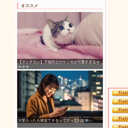
オススメ
【マンチカン】子猫同士のケンカが可愛すぎるｗ
ｗｗｗ
大学入ったら彼女できるって言ってた奴来い