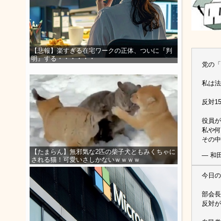
【悲報】楽すぎる在宅ワークの正体、ついに『判
明』する・・・・・・
党の「
私は法
反対1
役員が
私や何
その中
【たまらん】無邪気な2匹の柴子犬ともみくちゃに
— 和田
される猫！可愛いさしかないｗｗｗｗ
今日の
部会長
反対が