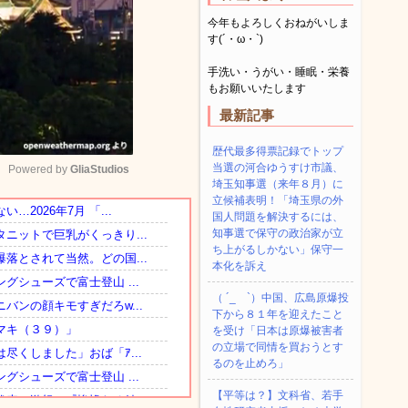
今年もよろしくおねがいしま
す(´・ω・`)
手洗い・うがい・睡眠・栄養
もお願いいたします
最新記事
歴代最多得票記録でトップ
当選の河合ゆうすけ市議、
Powered by 
GliaStudios
埼玉知事選（来年８月）に
立候補表明！「埼玉県の外
国人問題を解決するには、
Mute
知事選で保守の政治家が立
ち上がるしかない」保守一
本化を訴え
（ ´_ゝ`）中国、広島原爆投
下から８１年を迎えたこと
を受け「日本は原爆被害者
の立場で同情を買おうとす
るのを止めろ」
【平等は？】文科省、若手