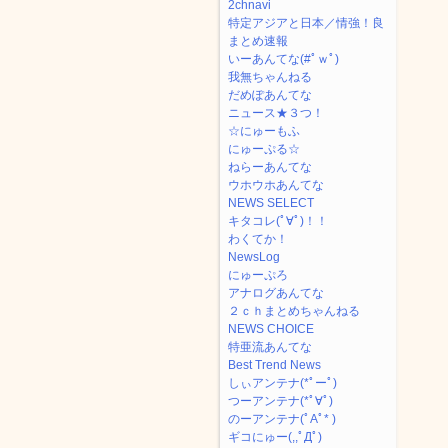
2chnavi
特定アジアと日本／情強！良
まとめ速報
いーあんてな(#ﾟｗﾟ)
我無ちゃんねる
だめぽあんてな
ニュース★３つ！
☆にゅーもふ
にゅーぷる☆
ねらーあんてな
ウホウホあんてな
NEWS SELECT
キタコレ(ﾟ∀ﾟ)！！
わくてか！
NewsLog
にゅーぷろ
アナログあんてな
２ｃｈまとめちゃんねる
NEWS CHOICE
特亜流あんてな
Best Trend News
しぃアンテナ(*ﾟーﾟ)
つーアンテナ(*ﾟ∀ﾟ)
のーアンテナ(ﾟAﾟ* )
ギコにゅー(,,ﾟДﾟ)