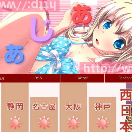
紹介
RSS
Twitter
Facebo