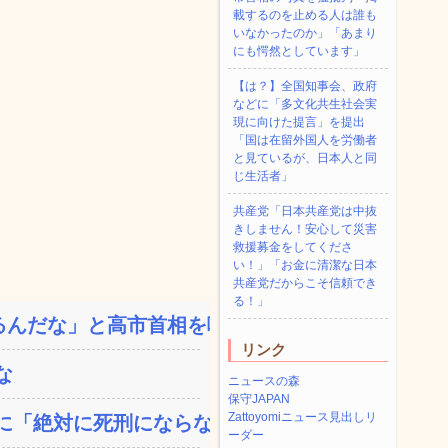
載するのを止める人は誰も
いなかったのか」「あまり
にも愕然としています」
【は？】全国知事会、政府
などに「多文化共生社会実
現に向けた提言」を提出
「国は在留外国人を労働者
と見ているが、日本人と同
じ生活者」
共産党「日本共産党は中抜
きしません！安心して災害
救援募金をしてくださ
い！」「お金に清潔な日本
共産党だからこそ信頼でき
る！」
んだな」と高市首相を嘲笑...
リンク
な
ニュースの森
保守JAPAN
Zattoyomiニュース見出しリ
「絶対に死刑にならない...
ーダー