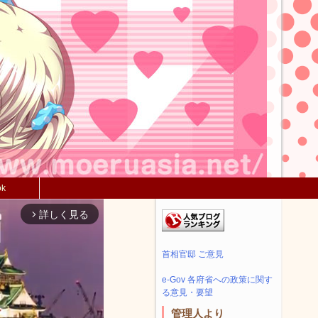
ok
詳しく見る
arrow_forward_ios
首相官邸 ご意見
e-Gov 各府省への政策に関す
る意見・要望
管理人より