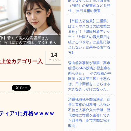
的でなかった」※岸田首相
（当時）の秘書官などを歴
任 、岸田首相の後輩
【外国人公務員】三重県、
ぱよくマスコミの総攻撃に
屈せず！「県民対象アンケ
ート『外国人の職員採用を
像】若くて美人な看護師さん
続けるべきか』は差別に該
3）汚部屋すぎて掃除してくれる人
集ｗｗｗ
当しない」結果を公表する
方針
14
最上位カテゴリー入
コメント
森山前幹事長が暴露「高市
総理のSNS投稿が習主席を
怒らせた」 「その投稿が中
国側（習近平主席）を怒ら
せ、日中関係をこじらせる
大きなきっかけになった」
消費税減税を閣議決定、背
景に首相の財務省への強い
不信と人事介入の示唆 歴
ティア1に昇格ｗｗｗｗ
代政権に増税を主導してき
た財務省、高市内閣に完全
敗北