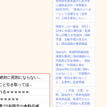
女性研究者支援のため大学
に補助金交付（年間最大
5000万円）「将来のリーダ
ーとして活躍する（女性
の）人材を輩出したい」
韓国サッカー協会 2011～
12年に外国人審判員・監督
官ら10数人を性接待（W杯
予選、五輪予選が含まれ
る）国会議員が事実確認
SpaceX、米国防関連技術
保護を重視し供給連鎖から
中国系を完全排除へ 供給
業者に「中国籍人員を
SpaceX向けの生産に関わ
らせないこと」「中国製の
設備・部品を使わないこ
と」を要求し監査実施
（ ´_ゝ`）中道・立憲・公
明、国会内で「熊本地震対
策本部会議」各省庁からヒ
アリング・現地から意見聴