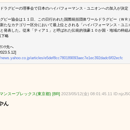
ドラグビーの理事会で日本のハイパフォーマンス・ユニオンへの加入が決定
グビー協会は１１日、この日行われた国際統括団体ワールドラグビー（ＷＲ
新たなカテゴリー区分において最上位とされる「ハイパフォーマンス・ユニ
と発表した。従来「ティア１」と呼ばれた伝統的強豪１０か国・地域の枠組
以下略
ﾘﾝｸ先へ
023.5.12]
//news.yahoo.co.jp/articles/e5def8cc780189093aec7e1ec392dadc6f02ecfc
マンスープレックス(東京都) [BR]
2023/05/12(金) 08:01:45.11 ID:njzJ5
やん