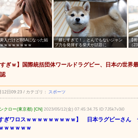
美人だけどBBAになった結
「嬉しすぎて！」とんでもないジャン
【画
ｗｗｗｗｗｗｗｗ
プ力を発揮する柴犬が話題に
（2
を募
すぎｗ】国際統括団体ワールドラグビー、日本の世界
認
月12日09:23 / カテゴリ：
スポーツ
クロー(東京都) [CN]
2023/05/12(金) 07:45:34.75 ID:7J5k7v3i0
すぎワロスｗｗｗｗｗｗｗｗｗ】 日本ラグビーさん 
ｗｗｗｗｗｗ