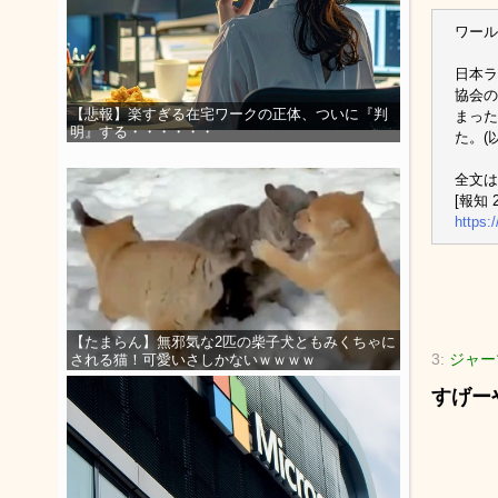
ワール
日本ラ
協会の
【悲報】楽すぎる在宅ワークの正体、ついに『判
まった
明』する・・・・・・
た。(
全文は
[報知 2
https:
【たまらん】無邪気な2匹の柴子犬ともみくちゃに
3:
ジャー
される猫！可愛いさしかないｗｗｗｗ
すげー