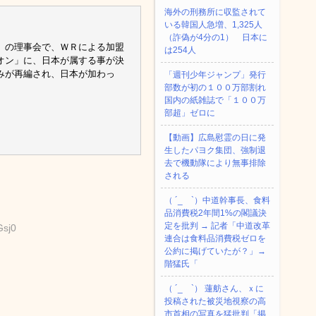
海外の刑務所に収監されて
いる韓国人急増、1,325人
（詐偽が4分の1） 日本に
）の理事会で、ＷＲによる加盟
は254人
オン」に、日本が属する事が決
みが再編され、日本が加わっ
「週刊少年ジャンプ」発行
部数が初の１００万部割れ
国内の紙雑誌で「１００万
部超」ゼロに
【動画】広島慰霊の日に発
生したパヨク集団、強制退
去で機動隊により無事排除
される
（ ´_ゝ`）中道幹事長、食料
品消費税2年間1%の閣議決
定を批判 → 記者「中道改革
Gsj0
連合は食料品消費税ゼロを
公約に掲げていたが？」→
階猛氏「
（ ´_ゝ`） 蓮舫さん、ｘに
投稿された被災地視察の高
市首相の写真を猛批判「掲