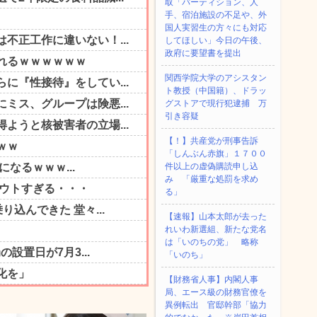
取「パーティション、人
手、宿泊施設の不足や、外
国人実習生の方々にも対応
してほしい」今日の午後、
政府に要望書を提出
関西学院大学のアシスタン
ト教授（中国籍）、ドラッ
グストアで現行犯逮捕 万
引き容疑
【！】共産党が刑事告訴
「しんぶん赤旗」１７００
件以上の虚偽購読申し込
み 「厳重な処罰を求め
る」
【速報】山本太郎が去った
れいわ新選組、新たな党名
は「いのちの党」 略称
「いのち」
【財務省人事】内閣人事
局、エース級の財務官僚を
異例転出 官邸幹部「協力