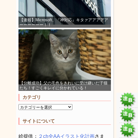
【速報】Microsoft、『神対応』キタァアアアアア
ーーーーーー！！
【分離成功】父の毛色をきれいに受け継いだ子猫
たち！すごくキレイに分かれている！
カテゴリ
サイトについて
絵提供：
２ch全AAイラスト化計画
さま