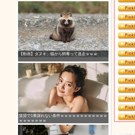
【動画】タヌキ、猫から餌奪って逃走ｗｗｗ
賃貸で1番譲れない条件ｗｗｗｗｗｗｗｗｗｗｗｗ
ｗｗｗｗｗｗｗ