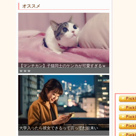
オススメ
【マンチカン】子猫同士のケンカが可愛すぎるｗ
ｗｗｗ
大学入ったら彼女できるって言ってた奴来い