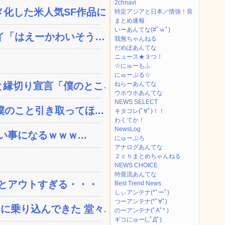
2chnavi
した米人気SF作品に絶...
特定アジアと日本／情強！良
まとめ速報
いーあんてな(#ﾟｗﾟ)
「はえーかわいそう…会...
我無ちゃんねる
だめぽあんてな
ニュース★３つ！
☆にゅーもふ
にゅーぷる☆
縁切り宣言「僕のところ...
ねらーあんてな
ウホウホあんてな
NEWS SELECT
のこと引き取ってほ...
キタコレ(ﾟ∀ﾟ)！！
わくてか！
NewsLog
い事になるｗｗｗ...
にゅーぷろ
アナログあんてな
２ｃｈまとめちゃんねる
NEWS CHOICE
特亜流あんてな
とアウトすぎる・・・
Best Trend News
しぃアンテナ(*ﾟーﾟ)
つーアンテナ(*ﾟ∀ﾟ)
乗り込んできた 堂々...
のーアンテナ(ﾟAﾟ* )
ギコにゅー(,,ﾟДﾟ)