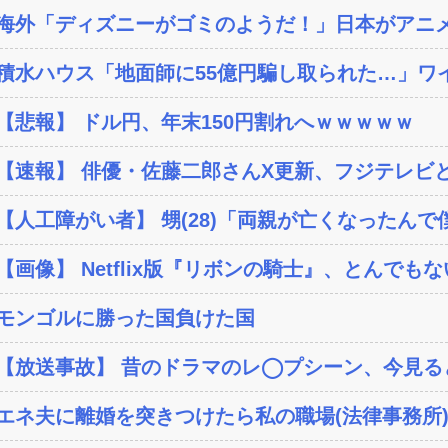
海外「ディズニーがゴミのようだ！」日本がアニメ化
積水ハウス「地面師に55億円騙し取られた…」ワイ
【悲報】 ドル円、年末150円割れへｗｗｗｗｗ
【速報】 俳優・佐藤二郎さんX更新、フジテレビと
【人工障がい者】 甥(28)「両親が亡くなったんで僕
【画像】 Netflix版『リボンの騎士』、とんでもな
モンゴルに勝った国負けた国
【放送事故】 昔のドラマのレ◯プシーン、今見る
エネ夫に離婚を突きつけたら私の職場(法律事務所)に