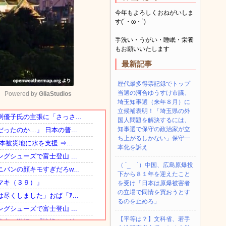
今年もよろしくおねがいしま
す(´・ω・`)
手洗い・うがい・睡眠・栄養
もお願いいたします
最新記事
歴代最多得票記録でトップ
当選の河合ゆうすけ市議、
Powered by 
GliaStudios
埼玉知事選（来年８月）に
立候補表明！「埼玉県の外
国人問題を解決するには、
Mute
知事選で保守の政治家が立
ち上がるしかない」保守一
本化を訴え
（ ´_ゝ`）中国、広島原爆投
下から８１年を迎えたこと
を受け「日本は原爆被害者
の立場で同情を買おうとす
るのを止めろ」
【平等は？】文科省、若手