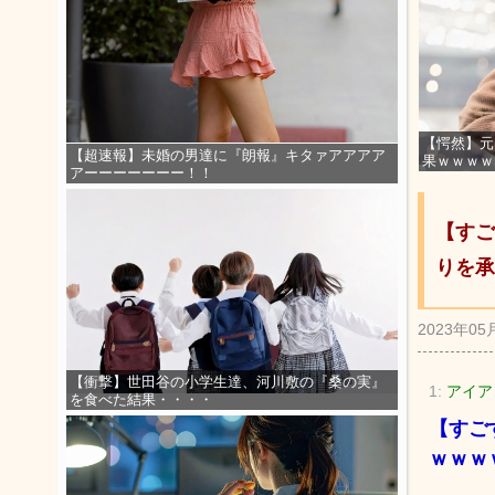
【愕然】元
【超速報】未婚の男達に『朗報』キタァアアアア
果ｗｗｗｗ
アーーーーーーー！！
【すご
りを承
2023年05
【衝撃】世田谷の小学生達、河川敷の『桑の実』
1:
アイアン
を食べた結果・・・・
【すご
ｗｗｗ