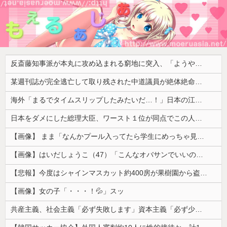
反斎藤知事派が本丸に攻め込まれる窮地に突入、「ようやく反撃のターンやね」と手際の良さに感心する人が続出中
某週刊誌が完全逃亡して取り残された中道議員が絶体絶命の窮地、「今度は宏池会に矛先を向けたか……」と節操の無さに呆れる人が続出
海外「まるでタイムスリップしたみたいだ…！」日本の江戸時代の街並みがそのまま保存されている貴重な場所とは・・・？【海外の反応】
日本をダメにした総理大臣、ワースト１位が同点でこの人ｗｗｗｗｗｗ
【画像】 まま「なんかプール入ってたら学生にめっちゃ見られたw」
【画像】はいだしょうこ（47）「こんなオバサンでいいの…？」
【悲報】今度はシャインマスカット約400房が果樹園から盗まれる 参議院議員「日本人ではないと思う」
【画像】女の子「・・・！💦」スッ
共産主義、社会主義「必ず失敗します」資本主義「必ず少子化します」