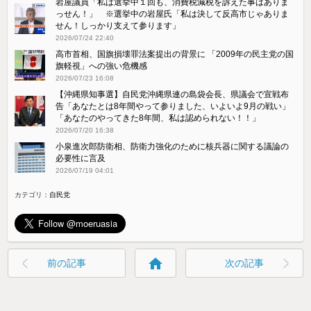
岩屋議員「私は選挙中１回も、消費税減税を訴えた事はありま
っせん！」 ※選挙中の岩屋氏「私は決して反高市じゃありま
せん！しっかり支えて参ります」
2026/07/24 22:40
高市首相、国旗損壊罪法案提出の背景に 「2009年の民主党の国
旗軽視」への強い危機感
2026/07/23 16:08
【沖縄県知事選】自民党沖縄県連の島袋会長、県議会で宣戦布
告「あなたとは8年間やって参りました、いよいよ9月の戦い」
「あなたのやってきた8年間、私は認められない！！」
2026/07/20 16:38
小泉進次郎防衛相、防衛力強化のために核兵器に関する議論の
必要性に言及
2026/07/19 04:01
カテゴリ：
自民党
home
前の記事
次の記事