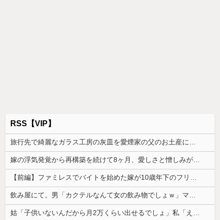
RSS【VIP】
旅行先で綺麗なガラス工房の灰皿を愛煙家の父のお土産にしたんだけどダイソーでそっくりな商品を見つけた
嫁の浮気発覚から再構築を続けて8ヶ月、愛しさと憎しみが交互に押し寄せてる。もう一回俺に恋させてあげたい。
【前編】ファミレスでバイトを始めた嫁が10歳年下のフリーターと性行為してた
飲み屋にて。男「カクテルなんて女の飲み物でしょｗ」マスター「その子、かなり飲めるよ？」→強気だった男の態度が一変して…
姑「子供いないんだから月2万くらい出せるでしょ」私「え？将来のために貯めているんですが…」→義実家の要求に呆れて…