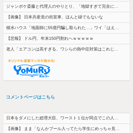
ジャンポケ斎藤と代理人のやりとり、「地獄すぎて完全にコントになってる……」と衝撃を受ける人が続出中
【画像】 日本共産党の街宣車、ほんと碌でもないな
積水ハウス「地面師に55億円騙し取られた…」ワイ「はえーかわいそう…会社滅茶苦茶やろなぁ」
【悲報】 ドル円、年末150円割れへｗｗｗｗｗ
老人「エアコンは高すぎる、ワシらの熱中症対策はこれじゃよ」
コメントページはこちら
日本をダメにした総理大臣、ワースト１位が同点でこの人ｗｗｗｗｗｗ
【画像】 まま「なんかプール入ってたら学生にめっちゃ見られたw」