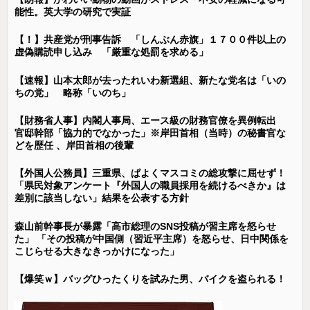
能性。英大学の研究で実証
【！】共産党が刑事告訴 「しんぶん赤旗」１７００件以上の
虚偽購読申し込み 「厳重な処罰を求める」
【速報】山本太郎が去ったれいわ新選組、新たな党名は「いの
ちの党」 略称「いのち」
【財務省人事】内閣人事局、エース級の財務官僚を異例転出
官邸幹部「協力的でなかった」※岸田首相（当時）の秘書官な
どを歴任 、岸田首相の後輩
【外国人公務員】三重県、ぱよくマスコミの総攻撃に屈せず！
「県民対象アンケート『外国人の職員採用を続けるべきか』は
差別に該当しない」結果を公表する方針
森山前幹事長が暴露「高市総理のSNS投稿が習主席を怒らせ
た」 「その投稿が中国側（習近平主席）を怒らせ、日中関係を
こじらせる大きなきっかけになった」
【爆笑ｗ】バッグひったくりを試みた男、バイクを盗られる！