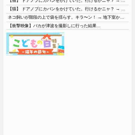
【猫】 ドアノブにカバンをかけていた。行けるかニャ？ → 猫はこうなります…
【猫】 ドアノブにカバンをかけていた。行けるかニャ？ → 猫はこうなります…
ネコ飼いが階段の上で袋を揺らす。キラ〜ン！ → 地下室からヤツが現れる…
【衝撃映像】バカが津波を撮影しに行った結果…