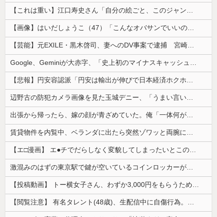
【これは重い】江口寿史さん「自分の絵ごと、このジャンルはそろそろ終わりかな」
【画像】はいだしょうこ（47）「こんなオバサンでいいの…？」
【芸能】元EXILE・黒木啓司、妻へのDV事案で逮捕 宮崎麗果被告は全身打撲・頭部裂傷などのけが
Google、Geminiが大赤字、「史上初のマイナスキャッシュフロー」に陥る
【悲報】円安容認派「円安は輸出が伸びで日本経済ホクホク！」⇒ 世界に売る物が無さすぎて輸出額で韓国に惨敗・・・
辺野古の防犯カメラ画像を見た玉城デニー、「うまい言い訳が思いつかなかったからそれかよ」と有権者を呆れさせるコメントを……
出張から帰ったら、嫁の顔が青ざめていた。俺「一体何があったんだ？」嫁「…」→子供たちに話を聞くと…
賃貸物件を内覧中、ベランダに出たら突然ゾワッと両腕に鳥肌が出た。「やっぱりこの部屋嫌だ」と思った瞬間、体が前にドンッと突き飛ばされて…
【エ□漫画】 エ●チでだらしなく変貌してしまったいとこのお姉ちゃんにチン○ン搾り取られちゃうショタ君…！
激混みのはずの東京駅で鍵が空いているコインロッカーが散見、「ラッキー」と思って中を確認してみると……
【投稿動画】 トー横女子さん、わずか3,000円をもらうために大人のチ●ポをしゃぶってしまう…
【閲覧注意】 有名タレント(48歳)、生配信中に自傷行為。想像の10倍エグくてファン全員トラウマに…