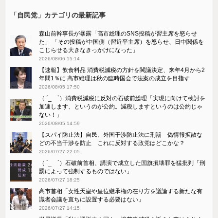
「自民党」カテゴリの最新記事
森山前幹事長が暴露「高市総理のSNS投稿が習主席を怒らせ
た」 「その投稿が中国側（習近平主席）を怒らせ、日中関係を
こじらせる大きなきっかけになった」
2026/08/06 15:14
【速報】飲食料品 消費税減税の方針を閣議決定、来年4月から2
年間1％に 高市総理は秋の臨時国会で法案の成立を目指す
2026/08/05 17:50
（ ´_ゝ`）消費税減税に反対の石破前総理「実現に向けて検討を
加速します、というのが公約。減税しますというのは公約じゃ
ない！」
2026/08/05 14:59
【スパイ防止法】自民、外国干渉防止法に刑罰 偽情報拡散な
どの不当干渉を防止 これに反対する政党はどこかな？
2026/07/27 22:05
（ ´_ゝ`）石破前首相、講演で成立した国旗損壊罪を猛批判「刑
罰によって強制するものではない」
2026/07/27 18:25
高市首相「女性天皇や皇位継承権の在り方を議論する新たな有
識者会議を直ちに設置する必要はない」
2026/07/27 14:15