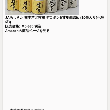
JAあしきた 熊本芦北柑橘 デコポン&甘夏缶詰め (10缶入り(化粧
箱))
販売価格: ￥5,665 税込
Amazonの商品ページを見る