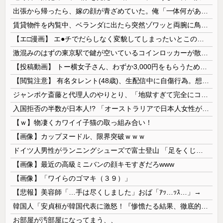
出張から帰ったら、嫁の顔が青ざめていた。俺「一体何があったんだ？」嫁「…」→子供たちに話を聞くと…
賃貸物件を内覧中、ベランダに出たら突然ゾワッと両腕に鳥肌が出た。「やっぱりこの部屋嫌だ」と思った瞬間、体が前にドンッと突き飛ばされて…
【エ□漫画】 エ●チでだらしなく変貌してしまったいとこのお姉ちゃんにチン○ン搾り取られちゃうショタ君…！
激混みのはずの東京駅で鍵が空いているコインロッカーが散見、「ラッキー」と思って中を確認してみると……
【投稿動画】 トー横女子さん、わずか3,000円をもらうために大人のチ●ポをしゃぶってしまう…
【閲覧注意】 有名タレント(48歳)、生配信中に自傷行為。想像の10倍エグくてファン全員トラウマに…
ジャンポケ斎藤と代理人のやりとり、「地獄すぎて完全にコントになってる……」と衝撃を受ける人が続出中
入国拒否の半数が日本人!? 「オーストラリアで日本人女性が売春」
【ｗ】物凄くカワイイ子猫の取っ組み合い！
【画像】カップヌードル、限界突破ｗｗｗ
ドイツ人男性がランニングシューズで富士登山 「足をくじいて動けない」
【画像】最近の高級ミニバンの顔キモすぎだろwww
【画像】「ワイらのゴマキ（３９）」
【悲報】美容師「…手は尽くしました」おば「ｱｯ…ｯｽ…」→
韓国人「安貞桓が韓国代表に激怒！『惨憺たる結果、徹底的な刷新が必要だ』と監督や協会を痛烈批判」
お部屋が汚部屋になってまう、、