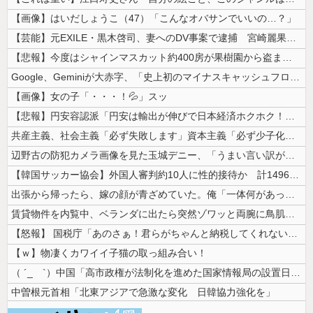
【画像】はいだしょうこ（47）「こんなオバサンでいいの…？」
【芸能】元EXILE・黒木啓司、妻へのDV事案で逮捕 宮崎麗果被告は全...
【悲報】今度はシャインマスカット約400房が果樹園から盗まれる 参議院...
Google、Geminiが大赤字、「史上初のマイナスキャッシュフロー...
【画像】女の子「・・・！💦」スッ
【悲報】円安容認派「円安は輸出が伸びで日本経済ホクホク！」⇒ 世界に売...
共産主義、社会主義「必ず失敗します」資本主義「必ず少子化します」
辺野古の防犯カメラ画像を見た玉城デニー、「うまい言い訳が思いつかなかっ...
【韓国サッカー協会】外国人審判約10人に性的接待か 計1496回、約2...
出張から帰ったら、嫁の顔が青ざめていた。俺「一体何があったんだ？」嫁「...
賃貸物件を内覧中、ベランダに出たら突然ゾワッと両腕に鳥肌が出た。「やっ...
【怒報】 国税庁「あのさぁ！君らがちゃんと納税してくれないとこうなっち...
【ｗ】物凄くカワイイ子猫の取っ組み合い！
（ ´_ゝ`）中国「高市政権が法制化を進めた国家情報局の設置日が7月3...
中曽根元首相「北東アジアで急激な変化 日韓協力強化を」