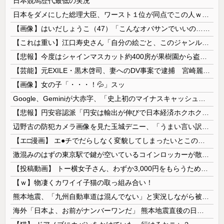
日本競馬歴代最低の実況
日本をダメにした総理大臣、ワースト１位が同点でこの人ｗｗｗｗｗｗ
【画像】はいだしょうこ（47）「こんなオバサンでいいの…？」
【これは重い】江口寿史さん「自分の絵ごと、このジャンルはそろそろ終わりかな」
【悲報】今度はシャインマスカット約400房が果樹園から盗まれる 参議院議員「日本人ではないと思う」
【芸能】元EXILE・黒木啓司、妻へのDV事案で逮捕 宮崎麗果被告は全身打撲・頭部裂傷などのけが
【画像】女の子「・・・！💦」スッ
Google、Geminiが大赤字、「史上初のマイナスキャッシュフロー」に陥る
【悲報】円安容認派「円安は輸出が伸びで日本経済ホクホク！」⇒ 世界に売る物が無さすぎて輸出額で韓国に惨敗・・・
辺野古の防犯カメラ画像を見た玉城デニー、「うまい言い訳が思いつかなかったからそれかよ」と有権者を呆れさせるコメントを……
【エ□漫画】 エ●チでだらしなく変貌してしまったいとこのお姉ちゃんにチン○ン搾り取られちゃうショタ君…！
激混みのはずの東京駅で鍵が空いているコインロッカーが散見、「ラッキー」と思って中を確認してみると……
【投稿動画】 トー横女子さん、わずか3,000円をもらうために大人のチ●ポをしゃぶってしまう…
【ｗ】物凄くカワイイ子猫の取っ組み合い！
熊本地震、「九州自動車道は混んでない」と実況しながら被災地へ向かう有名アナなどに批判殺到 全国紙記者「最新の状況をいち早く伝えることは報道機関としての責務」「情報を取り上げることには大きな意義がある」
海外「日本よ、お前がナンバーワンだ」 熊本地震直後の日本の対応のスピードに世界が衝撃