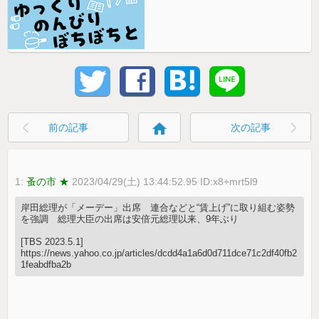
home
前の記事
次の記事
1:
蚤の市 ★
2023/04/29(土) 13:44:52.95 ID:x8+mrt5l9
岸田総理が「メーデー」出席 連合などと“賃上げ”に取り組む姿勢
を強調 総理大臣の出席は安倍元総理以来、9年ぶり
[TBS 2023.5.1]
https://news.yahoo.co.jp/articles/dcdd4a1a6d0d711dce71c2df40fb2
1feabdfba2b