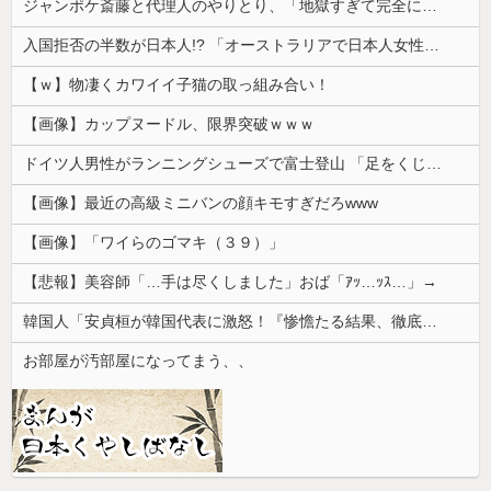
ジャンポケ斎藤と代理人のやりとり、「地獄すぎて完全にコントになってる……」と衝撃を受ける人が続出中
入国拒否の半数が日本人!? 「オーストラリアで日本人女性が売春」
【ｗ】物凄くカワイイ子猫の取っ組み合い！
【画像】カップヌードル、限界突破ｗｗｗ
ドイツ人男性がランニングシューズで富士登山 「足をくじいて動けない」
【画像】最近の高級ミニバンの顔キモすぎだろwww
【画像】「ワイらのゴマキ（３９）」
【悲報】美容師「…手は尽くしました」おば「ｱｯ…ｯｽ…」→
韓国人「安貞桓が韓国代表に激怒！『惨憺たる結果、徹底的な刷新が必要だ』と監督や協会を痛烈批判」
お部屋が汚部屋になってまう、、