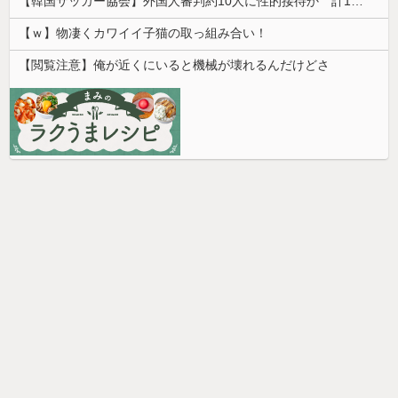
【韓国サッカー協会】外国人審判約10人に性的接待か 計1496回、約2億ウォン（約2200万円）
【ｗ】物凄くカワイイ子猫の取っ組み合い！
【閲覧注意】俺が近くにいると機械が壊れるんだけどさ