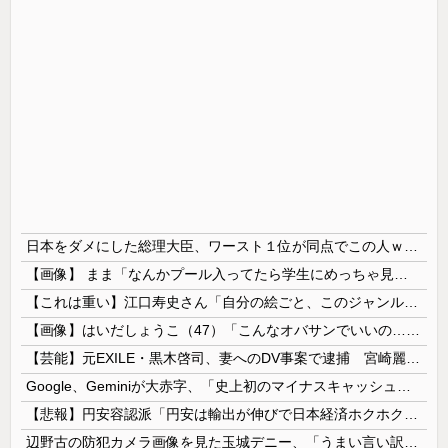
日本をダメにした総理大臣、ワースト１位が同点でこの人ｗｗｗｗｗｗ
【画像】 まま「なんかプール入ってたら学生にめっちゃ見られたw」
【これは重い】江口寿史さん「自分の絵ごと、このジャンルはそろそろ終わりかな」
【画像】はいだしょうこ（47）「こんなオバサンでいいの…？」
【芸能】元EXILE・黒木啓司、妻へのDV事案で逮捕 宮崎麗果被告は全身打撲・頭部裂傷などのけが
Google、Geminiが大赤字、「史上初のマイナスキャッシュフロー」に陥る
【悲報】円安容認派「円安は輸出が伸びで日本経済ホクホク！」⇒ 世界に売る物が無さすぎて輸出額で韓国に惨敗・・・
辺野古の防犯カメラ画像を見た玉城デニー、「うまい言い訳が思いつかなかったからそれかよ」と有権者を呆れさせるコメントを……