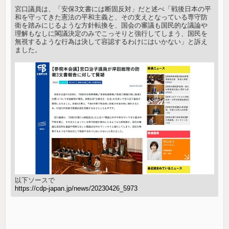
宮口議員は、「安保3文書には断固反対」だと述べ「戦後日本の平
和を守ってきた憲法の平和主義と、その支えとなっている専守防
衛を踏みにじるような方針転換を、国会の審議も国民的な議論や
理解もなしに閣議決定のみでこっそりと強行してしまう、国民を
無視するような行為は決して容認するわけにはいかない」と訴え
ました。
以下ソースで
https://cdp-japan.jp/news/20230426_5973