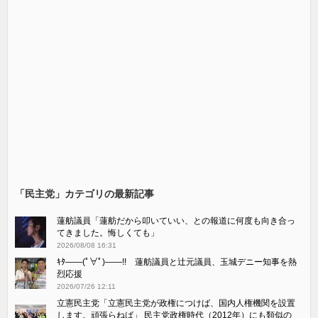
「民主党」カテゴリの最新記事
蓮舫議員「蓮舫だから叩いていい、との報道に何度も向き合っ
てきました。悔しくても」
2026/08/08 16:31
ｷﾀ――(ﾟ∀ﾟ)――!! 蓮舫議員と辻元議員、玉城デニー知事を熱
烈応援
2026/07/26 12:11
立憲民主党「立憲民主党が政権につけば、国内人権機関を設置
します。頑張らねば」 民主党政権時代（2012年）にも類似の