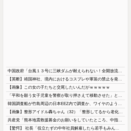
中国政府「台風１３号に三峡ダムが耐えられない！全開放流しろ！」⇒ 下流域の街が壊滅状態ｗｗｗｗｗ
【英断】靖国神社、境内におけるコスプレや軍装の禁止を発表「厳粛で神聖なる場所」
【画像】この女の子たちと交尾したいんだがｗｗｗｗｗ
「平和を願う女子児童を警察が取り押さえて移動させた」と市民団体が告発、「児童……どこ？」とガチで困惑する人が続出
韓国調査船が竹島周辺の日本EEZ内で調査か、ワイヤのようなもの海中に投入…外務省が抗議！
【画像】整形アイドル轟ちゃん（32）「整形してるから老化早い」の声に7年前とのビフォアフ公開「若返ってる」「どんどん綺麗になる」と反響 【Pic...
共産党「熊本地震救援募金のお願いをしていたところ、中指を立てられました。嫌がらせ酷い」
【驚愕】 社長「役立たずの中年社員解雇したら若手もみんな辞めてしまった…」