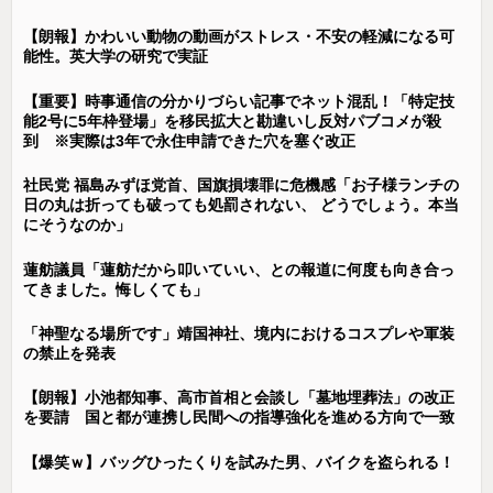
【朗報】かわいい動物の動画がストレス・不安の軽減になる可
能性。英大学の研究で実証
【重要】時事通信の分かりづらい記事でネット混乱！「特定技
能2号に5年枠登場」を移民拡大と勘違いし反対パブコメが殺
到 ※実際は3年で永住申請できた穴を塞ぐ改正
社民党 福島みずほ党首、国旗損壊罪に危機感「お子様ランチの
日の丸は折っても破っても処罰されない、 どうでしょう。本当
にそうなのか」
蓮舫議員「蓮舫だから叩いていい、との報道に何度も向き合っ
てきました。悔しくても」
「神聖なる場所です」靖国神社、境内におけるコスプレや軍装
の禁止を発表
【朗報】小池都知事、高市首相と会談し「墓地埋葬法」の改正
を要請 国と都が連携し民間への指導強化を進める方向で一致
【爆笑ｗ】バッグひったくりを試みた男、バイクを盗られる！