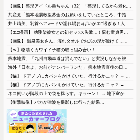
【画像】整形アイドル轟ちゃん（32）「整形してるから老化早い」の声に7年前とのビフォアフ公開「若返ってる」「どんどん綺麗になる」と反響 【Pic...
共産党「熊本地震救援募金のお願いをしていたところ、中指を立てられました。嫌がらせ酷い」
井上晴美、乳首ヘア○ードや濡れ場お○ぱいがエ□過ぎる！人生最後のラスト写真集、最高！！
【エ□漫画】 幼馴染彼女との初セッ○ス失敗…！悩む童貞男子にクラスメイトのギャルJKが優しく近づきオチ○ポよしよしされちゃう…！
【画像】 温泉美女さん、濡れタオルでお尻の形が透けてしまう
【ｗ】物凄くカワイイ子猫の取っ組み合い！
熊本地震、「九州自動車道は混んでない」と実況しながら被災地へ向かう有名アナなどに批判殺到 全国紙記者「最新の状況をいち早く伝えることは報道機関としての責務」「情報を取り上げることには大きな意義がある」
海外「日本よ、お前がナンバーワンだ」 熊本地震直後の日本の対応のスピードに世界が衝撃
【猫】 ドアノブにカバンをかけていた。行けるかニャ？ → 猫はこうなります…
【猫】 ドアノブにカバンをかけていた。行けるかニャ？ → 猫はこうなります…
ネコ飼いが階段の上で袋を揺らす。キラ〜ン！ → 地下室からヤツが現れる…
【衝撃映像】バカが津波を撮影しに行った結果…