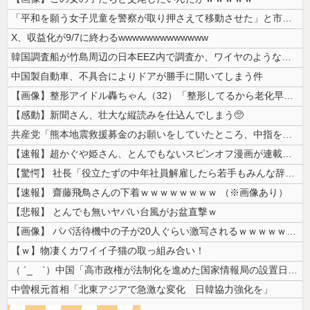
「平和を願う女子児童を警察が取り押さえて移動させた」と市民団体が告発、...
X、収益化が9/7に終わるwwwwwwwwwwwww
韓国調査船が竹島周辺の日本EEZ内で調査か、ワイヤのようなもの海中に投...
中国製自動車、不具合によりドアが勝手に開いてしまう件
【画像】整形アイドル轟ちゃん（32）「整形してるから老化早い」の声に7...
【感動】新聞さん、壮大な縦読みを仕込んでしまう🥺
共産党「熊本地震救援募金のお願いをしていたところ、中指を立てられました...
【速報】超かぐや姫さん、とんでもないスピンオフ漫画が連載決定ｗｗｗｗｗ...
【驚愕】 社長「役立たずの中年社員解雇したら若手もみんな辞めてしまった...
【速報】 齋藤飛鳥さんの下着ｗｗｗｗｗｗｗｗ （※画像あり）
【悲報】 とんでも無いヤバい台風がお盆直撃ｗ
【画像】 パパ活待機中の子が20人ぐらい激写されるｗｗｗｗｗｗｗｗｗｗ...
【ｗ】物凄くカワイイ子猫の取っ組み合い！
（ ´_ゝ`）中国「高市政権が法制化を進めた国家情報局の設置日が7月3...
中曽根元首相「北東アジアで急激な変化 日韓協力強化を」