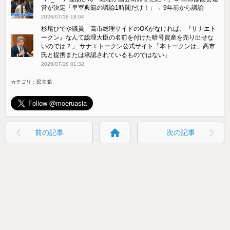
営が決定「皇室典範の議論1時間だけ！」→ 9年前から議論
2026/07/18 18:04
杉尾ひでや議員「高市総理サイドのOKがなければ、『サナエト
ークン』なんて総理大臣の名前を付けた暗号資産を売り出せな
いのでは？」 サナエトークン公式サイト「本トークンは、高市
氏と提携または承認されているものではない」
2026/07/18 01:32
カテゴリ：
民主党
home
前の記事
次の記事