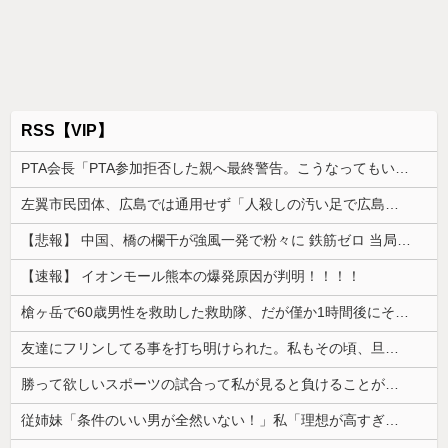
RSS【VIP】
PTA会長「PTA参加拒否した親へ最終警告。こうなってもいい？」
左翼市民団体、広島では通用せず「人殺しの汚い足で広島の土を踏むな！」→広島県民「お前らの方が汚いんじゃ！」「ワシらが広島県民じゃ」
【悲報】 中国、橋の欄干が強風一発で粉々に 鉄筋ゼロ 当局「接着剤でくっつけただけ」「正常で、品質問題はない」
【速報】 イオンモール熊本の爆発原因が判明！！！！
槍ヶ岳で60歳男性を救助した救助隊、だが僅か1時間後にその男性が所属していたPTから連絡があって……
友達にフリンしてる事を打ち明けられた。私もその頃、旦那とうまくいっておらず...
勝って欲しいスポーツの試合って私が見ると負けることがすごく多い気がしてる
従姉妹「条件のいい男が全然いない！」私「理想が高すぎるんじゃ…？」→婚活の愚痴を聞き続けた結果…