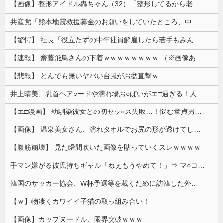
【画像】整形アイドル轟ちゃん（32）「整形してるから老化早い」の声に7年前とのビフォアフ公開「若返ってる」「どんどん綺麗になる」と反響 【Pic...
共産党「熊本地震救援募金のお願いをしていたところ、中指を立てられました。嫌がらせ酷い」
【驚愕】 社長「役立たずの中年社員解雇したら若手もみんな辞めてしまった…」
【速報】 齋藤飛鳥さんの下着ｗｗｗｗｗｗｗｗ （※画像あり）
【悲報】 とんでも無いヤバい台風がお盆直撃ｗ
井上晴美、乳首ヘア○ードや濡れ場お○ぱいがエ□過ぎる！人生最後のラスト写真集、最高！！
【エ□漫画】 幼馴染彼女との初セッ○ス失敗…！悩む童貞男子にクラスメイトのギャルJKが優しく近づきオチ○ポよしよしされちゃう…！
【画像】 温泉美女さん、濡れタオルでお尻の形が透けてしまう
【腹筋崩壊】 見た瞬間吹いた画像を貼っていくスレｗｗｗｗ
手マン嫌がる彼氏持ちギャル「ねぇもうやめて！」⇒ マ○コは正直だった結果…
韓国のサッカー協会、W杯予選等を裁くために訪韓した外国人審判を「性接待」していた……大して強くもないチームが潤沢な予算を持ってりゃそうなるわな
【ｗ】物凄くカワイイ子猫の取っ組み合い！
【画像】カップヌードル、限界突破ｗｗｗ