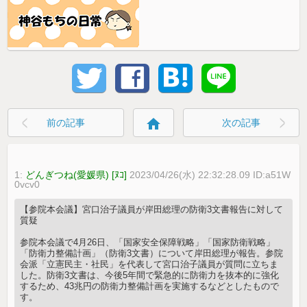
home
前の記事
次の記事
1:
どんぎつね(愛媛県) [ﾇｺ]
2023/04/26(水) 22:32:28.09 ID:a51W
0vcv0
【参院本会議】宮口治子議員が岸田総理の防衛3文書報告に対して
質疑
参院本会議で4月26日、「国家安全保障戦略」「国家防衛戦略」
「防衛力整備計画」（防衛3文書）について岸田総理が報告。参院
会派「立憲民主・社民」を代表して宮口治子議員が質問に立ちま
した。防衛3文書は、今後5年間で緊急的に防衛力を抜本的に強化
するため、43兆円の防衛力整備計画を実施するなどとしたもので
す。