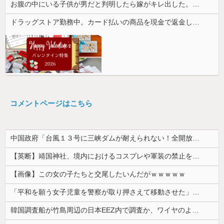
お腹の中にいる子供が男だと判明したら嫁がキレ出した。嫁はどうしても女が欲しかったらしく...
ドラッグストア勤務中。カード払いの商品を現金で返金してほしいと言い張る女性客。断っても引き下がらず、その後まさかの展開に…
コメントページはこちら
中国政府「台風１３号に三峡ダムが耐えられない！全開放流しろ！」⇒ 下流域の街が壊滅状態ｗｗｗｗｗ
【英断】靖国神社、境内におけるコスプレや軍装の禁止を発表「厳粛で神聖なる場所」
【画像】この女の子たちと交尾したいんだがｗｗｗｗｗ
「平和を願う女子児童を警察が取り押さえて移動させた」と市民団体が告発、「児童……どこ？」とガチで困惑する人が続出
韓国調査船が竹島周辺の日本EEZ内で調査か、ワイヤのようなもの海中に投入…外務省が抗議！