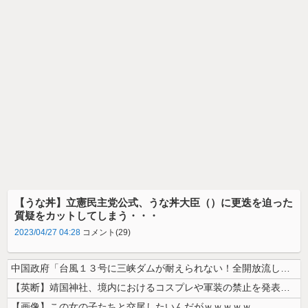
【うな丼】立憲民主党公式、うな丼大臣（）に更迭を迫った
質疑をカットしてしまう・・・
2023/04/27 04:28
コメント(29)
中国政府「台風１３号に三峡ダムが耐えられない！全開放流しろ！」⇒ 下流...
【英断】靖国神社、境内におけるコスプレや軍装の禁止を発表「厳粛で神聖な...
【画像】この女の子たちと交尾したいんだがｗｗｗｗｗ