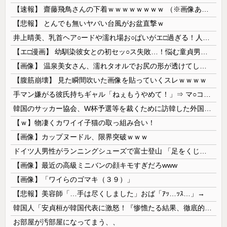
【速報】 齋藤飛鳥さんの下着ｗｗｗｗｗｗｗｗ （※画像あり）
【悲報】 とんでも無いヤバい台風がお盆直撃ｗ
井上晴美、乳首ヘア○ードや濡れ場お○ぱいがエ□過ぎる！人生最後のラスト写真集、最高！！
【エ□漫画】 幼馴染彼女との初セッ○ス失敗…！悩む童貞男子にクラスメイトのギャルJKが優しく近づきオチ○ポよしよしされちゃう…！
【画像】 温泉美女さん、濡れタオルでお尻の形が透けてしまう
【腹筋崩壊】 見た瞬間吹いた画像を貼っていくスレｗｗｗｗ
手マン嫌がる彼氏持ちギャル「ねぇもうやめて！」⇒ マ○コは正直だった結果…
韓国のサッカー協会、W杯予選等を裁くために訪韓した外国人審判を「性接待」していた……大して強くもないチームが潤沢な予算を持ってりゃそうなるわな
【ｗ】物凄くカワイイ子猫の取っ組み合い！
【画像】カップヌードル、限界突破ｗｗｗ
ドイツ人男性がランニングシューズで富士登山 「足をくじいて動けない」
【画像】最近の高級ミニバンの顔キモすぎだろwww
【画像】「ワイらのゴマキ（３９）」
【悲報】美容師「…手は尽くしました」おば「ｱｯ…ｯｽ…」→
韓国人「安貞桓が韓国代表に激怒！『惨憺たる結果、徹底的な刷新が必要だ』と監督や協会を痛烈批判」
お部屋が汚部屋になってまう、、