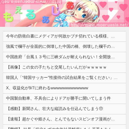
今年の防衛白書にメディアが何故かブチ切れている模様、躍起になって批判するも逆に有権者からは……
強風で欄干が全面的に倒壊した中国の橋、倒壊した欄干の破片を調べると凄まじい事実が発覚して……
中国政府「台風１３号に三峡ダムが耐えられない！全開放流しろ！」⇒ 下流域の街が壊滅状態ｗｗｗｗｗ
【画像】この女の子たちと交尾したいんだがｗｗｗｗｗ
韓国人「“韓国サッカー”性接待の試合結果をご覧ください」→「マッサージ効果は間違いないねｗ」「これが本当のベッドサッカーだ」
X、収益化が9/7に終わるwwwwwwwwwwwww
中国製自動車、不具合によりドアが勝手に開いてしまう件
【感動】新聞さん、壮大な縦読みを仕込んでしまう🥺
【速報】超かぐや姫さん、とんでもないスピンオフ漫画が連載決定ｗｗｗｗｗｗｗｗｗｗｗｗｗｗｗｗｗｗｗｗｗ