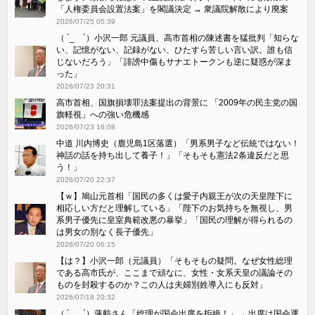
「人権委員会設置法案」を閣議決定 → 衆議院解散により廃案
2026/07/25 05:39
（ ´_ゝ`）小沢一郎 元議員、高市首相の陳述書を猛批判「知らな
い、記憶がない、記録がない、ひたすら苦しい言い訳。誰も信
じないだろう」「誹謗中傷もサナエトークンも逆に疑惑が深ま
った」
2026/07/23 20:31
高市首相、国旗損壊罪法案提出の背景に 「2009年の民主党の国
旗軽視」への強い危機感
2026/07/23 16:08
中道 川内博史（鹿児島1区落選）「男系男子など伝統ではない！
神話の話を持ち出して養子！」「そもそも憲法2条違反だと思
う！」
2026/07/20 22:37
【ｗ】鳩山元首相「国民の多くは愛子内親王が次の天皇陛下に
相応しい方だと理解している」「陛下のお気持ちを無視し、男
系男子優先に皇室典範改悪の暴挙」「国民の理解が得られるの
は男女の別なく長子優先」
2026/07/20 06:15
【は？】小沢一郎（元議員）「そもそもの疑問。なぜ女性総理
である高市氏が、ここまで頑なに、女性・女系天皇の議論その
ものを封殺するのか？この人は夫婦別姓導入にも反対」
2026/07/18 20:32
（ ´_ゝ`）蓮舫さん「総理が国会出席を拒絶！」→ 出席は国会運