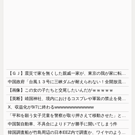
【ＧＪ】震災で家を無くした親戚一家が、東京の我が家に転がり込んで一年近く帰らない。「東京は家賃が高くて～」「働き口がなくて～」と言い訳ばっかりなので、父親が独断で・・・ｗ
中国政府「台風１３号に三峡ダムが耐えられない！全開放流しろ！」⇒ 下流域の街が壊滅状態ｗｗｗｗｗ
【画像】この女の子たちと交尾したいんだがｗｗｗｗｗ
【英断】靖国神社、境内におけるコスプレや軍装の禁止を発表「厳粛で神聖なる場所」
X、収益化が9/7に終わるwwwwwwwwwwwww
「平和を願う女子児童を警察が取り押さえて移動させた」と市民団体が告発、「児童……どこ？」とガチで困惑する人が続出
中国製自動車、不具合によりドアが勝手に開いてしまう件
韓国調査船が竹島周辺の日本EEZ内で調査か、ワイヤのようなもの海中に投入…外務省が抗議！