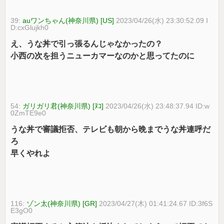
39:
auワンちゃん(神奈川県) [US]
2023/04/26(水) 23:30:52.09 I
D:cxGlujkh0
え、うな丼で引っ張るんじゃなかったの？
小西の次を担うニューカマーなのかと思ってたのに
54:
ガリガリ君(神奈川県) [ﾇｺ]
2023/04/26(水) 23:48:37.94 ID:w
0ZmTE9e0
うな丼で審議拒否、テレビも朝から晩までうな丼連呼だ
ろ
早くやれよ
116:
ゾン太(神奈川県) [GR]
2023/04/27(木) 01:41:24.67 ID:3f6S
E3gO0