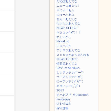
だめぽあんてな
ニュース★３つ！
☆にゅーもふ
にゅーぷる☆
ねらーあんてな
ウホウホあんてな
NEWS SELECT
キタコレ(ﾟ∀ﾟ)！！
わくてか！
NewsLog
にゅーぷろ
アナログあんてな
２ｃｈまとめちゃんねる
NEWS CHOICE
特亜流あんてな
Best Trend News
しぃアンテナ(*ﾟーﾟ)
つーアンテナ(*ﾟ∀ﾟ)
のーアンテナ(ﾟAﾟ* )
ギコにゅー(,,ﾟДﾟ)
2GET
まとめアプリChaconne
matomeja
U-1NEWS
保守速報