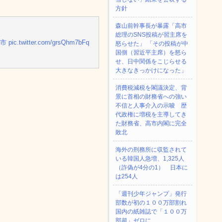
方針
森山前幹事長が暴露「高市
総理のSNS投稿が習主席を
門市
pic.twitter.com/grsQhm7bFq
怒らせた」 「その投稿が中
国側（習近平主席）を怒ら
せ、日中関係をこじらせる
大きなきっかけになった」
消費税減税を閣議決定、背
景に首相の財務省への強い
不信と人事介入の示唆 歴
代政権に増税を主導してき
た財務省、高市内閣に完全
敗北
海外の刑務所に収監されて
いる韓国人急増、1,325人
（詐偽が4分の1） 日本に
は254人
「週刊少年ジャンプ」発行
部数が初の１００万部割れ
国内の紙雑誌で「１００万
部超」ゼロに