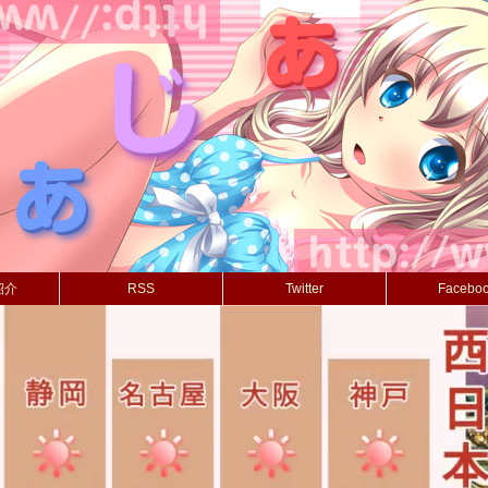
紹介
RSS
Twitter
Facebo