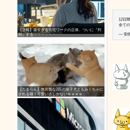
12日
全ての
【悲報】楽すぎる在宅ワークの正体、ついに『判
— 安倍昭
明』する・・・・・・
【たまらん】無邪気な2匹の柴子犬ともみくちゃに
される猫！可愛いさしかないｗｗｗｗ