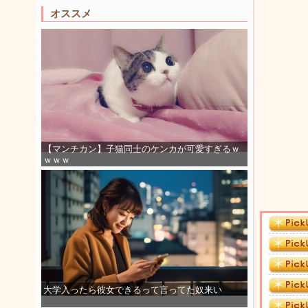
オススメ
【マンチカン】子猫同士のケンカが可愛すぎるｗ
ｗｗｗ
大学入ったら彼女できるって言ってた奴来い