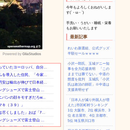
今年もよろしくおねがいしま
す(´・ω・`)
手洗い・うがい・睡眠・栄養
もお願いいたします
最新記事
れいわ新選組、公式グッズ
半額セールｗｗｗｗ
Powered by 
GliaStudios
小沢一郎氏、玉城デニー知
事を全力応援表明 「この
Mute
ままでは勝てない」中道の
態度を批判 玉城氏「小沢
氏は政治の師匠」※中道は
支援表明せず
「日本人が減り外国人が増
えた｣市区町村ランキング
1位 大阪市、2位 横浜市、3
位 名古屋市、4位 京都市、
5位 埼玉県川口市