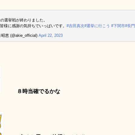
間の選挙戦が終わりました。
皆様に感謝の気持ちでいっぱいです。
#吉田真次
#選挙に行こう
#下関市
#長
恵 (@akie_official)
April 22, 2023
８時当確でるかな