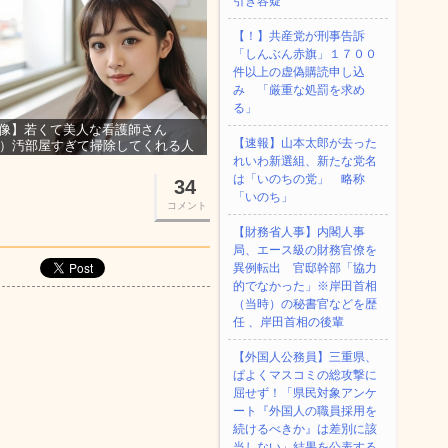
引き容疑
【！】共産党が刑事告訴
「しんぶん赤旗」１７００
件以上の虚偽購読申し込
み 「厳重な処罰を求め
る」
像】若くて美人な看護師さん
【速報】山本太郎が去った
3）汚部屋すぎて掃除してくれる人
集ｗｗｗ
れいわ新選組、新たな党名
は「いのちの党」 略称
34
「いのち」
コメント
【財務省人事】内閣人事
局、エース級の財務官僚を
異例転出 官邸幹部「協力
的でなかった」※岸田首相
（当時）の秘書官などを歴
任 、岸田首相の後輩
【外国人公務員】三重県、
ぱよくマスコミの総攻撃に
屈せず！「県民対象アンケ
ート『外国人の職員採用を
続けるべきか』は差別に該
当しない」結果を公表する