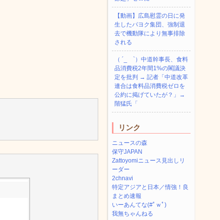
【動画】広島慰霊の日に発
生したパヨク集団、強制退
去で機動隊により無事排除
される
（ ´_ゝ`）中道幹事長、食料
品消費税2年間1%の閣議決
定を批判 → 記者「中道改革
連合は食料品消費税ゼロを
公約に掲げていたが？」→
階猛氏「
リンク
ニュースの森
保守JAPAN
Zattoyomiニュース見出しリ
ーダー
2chnavi
特定アジアと日本／情強！良
まとめ速報
いーあんてな(#ﾟｗﾟ)
我無ちゃんねる