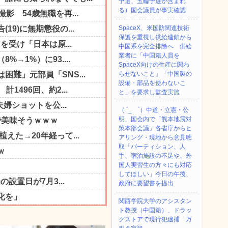
予選、五輪予選が含まれ
る）国会議員が事実確認
SpaceX、米国防関連技術
保護を重視し供給連鎖から
中国系を完全排除へ 供給
業者に「中国籍人員を
SpaceX向けの生産に関わ
らせないこと」「中国製の
設備・部品を使わないこ
と」を要求し監査実施
（ ´_ゝ`）中道・立憲・公
明、国会内で「熊本地震対
策本部会議」各省庁からヒ
アリング・現地から意見聴
取「パーティション、人
手、宿泊施設の不足や、外
国人実習生の方々にも対応
してほしい」今日の午後、
政府に要望書を提出
関西学院大学のアシスタン
ト教授（中国籍）、ドラッ
グストアで現行犯逮捕 万