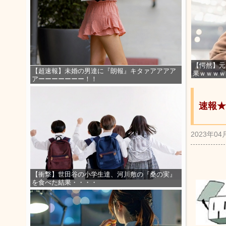
【愕然】元
【超速報】未婚の男達に『朗報』キタァアアアア
果ｗｗｗｗ
アーーーーーーー！！
速報★
2023年04
【衝撃】世田谷の小学生達、河川敷の『桑の実』
を食べた結果・・・・