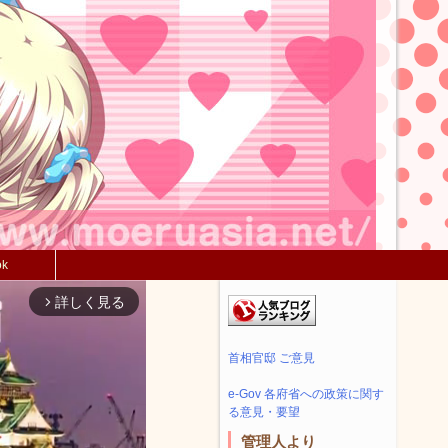
ok
詳しく見る
arrow_forward_ios
首相官邸 ご意見
e-Gov 各府省への政策に関す
る意見・要望
管理人より