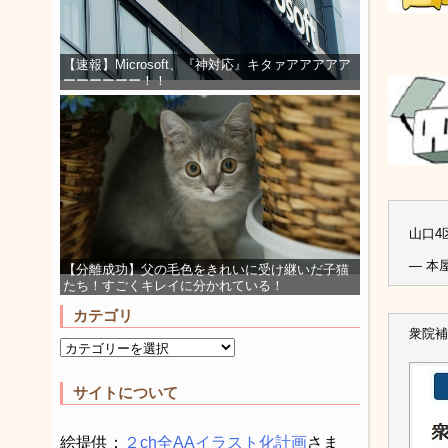
【速報】Microsoft、『神対応』キタァアアアアア
ーーーーーー！！
山口4
— 本屋
【分離成功】父の毛色をきれいに受け継いだ子猫
たち！すごくキレイに分かれている！
カテゴリ
衆院補
サイトについて
絵提供：
２ch全AAイラスト化計画
さま