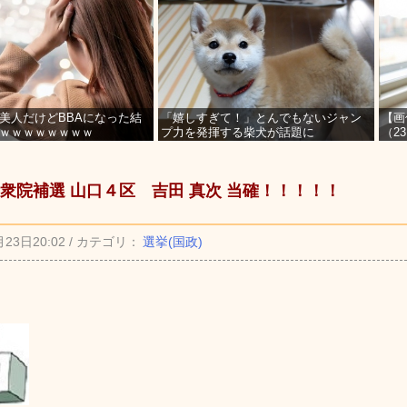
美人だけどBBAになった結
「嬉しすぎて！」とんでもないジャン
【画
ｗｗｗｗｗｗｗｗ
プ力を発揮する柴犬が話題に
（2
を募
衆院補選 山口４区 吉田 真次 当確！！！！！
月23日20:02 / カテゴリ：
選挙(国政)