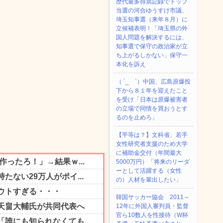
歴代最多得票記録でトップ
当選の河合ゆうすけ市議、
埼玉知事選（来年８月）に
立候補表明！「埼玉県の外
国人問題を解決するには、
知事選で保守の政治家が立
ち上がるしかない」保守一
本化を訴え
（ ´_ゝ`）中国、広島原爆投
下から８１年を迎えたこと
を受け「日本は原爆被害者
の立場で同情を買おうとす
るのを止めろ」
【平等は？】文科省、若手
女性研究者支援のため大学
に補助金交付（年間最大
5000万円）「将来のリーダ
ーとして活躍する（女性
の）人材を輩出したい」
韓国サッカー協会 2011～
12年に外国人審判員・監督
官ら10数人を性接待（W杯