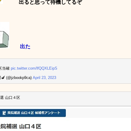
出ると思って待機してるぞ
出た
区当確
pic.twitter.com/lfQQXLEipS
 (@jzbookp9ca)
April 23, 2023
選 山口４区