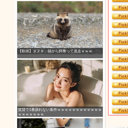
【動画】タヌキ、猫から餌奪って逃走ｗｗｗ
賃貸で1番譲れない条件ｗｗｗｗｗｗｗｗｗｗｗｗ
ｗｗｗｗｗｗｗ