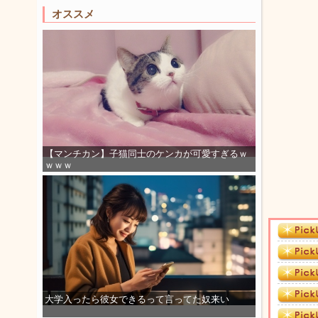
オススメ
【マンチカン】子猫同士のケンカが可愛すぎるｗ
ｗｗｗ
大学入ったら彼女できるって言ってた奴来い