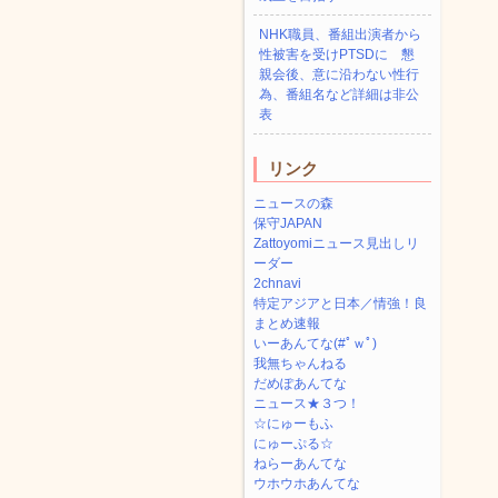
NHK職員、番組出演者から
性被害を受けPTSDに 懇
親会後、意に沿わない性行
為、番組名など詳細は非公
表
リンク
ニュースの森
保守JAPAN
Zattoyomiニュース見出しリ
ーダー
2chnavi
特定アジアと日本／情強！良
まとめ速報
いーあんてな(#ﾟｗﾟ)
我無ちゃんねる
だめぽあんてな
ニュース★３つ！
☆にゅーもふ
にゅーぷる☆
ねらーあんてな
ウホウホあんてな