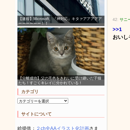
【速報】Microsoft、『神対応』キタァアアアアア
42:
サニー
ーーーーーー！！
>>1
おいし
【分離成功】父の毛色をきれいに受け継いだ子猫
たち！すごくキレイに分かれている！
カテゴリ
サイトについて
絵提供：
２ch全AAイラスト化計画
さま