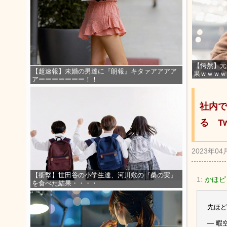
【愕然】元
【超速報】未婚の男達に『朗報』キタァアアアア
果ｗｗｗｗ
アーーーーーーー！！
社内で
る T
2023年04
【衝撃】世田谷の小学生達、河川敷の『桑の実』
1:
かほピョ
を食べた結果・・・・
先ほど
— 暇空