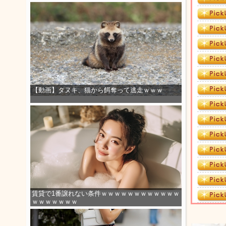
【動画】タヌキ、猫から餌奪って逃走ｗｗｗ
賃貸で1番譲れない条件ｗｗｗｗｗｗｗｗｗｗｗｗ
ｗｗｗｗｗｗｗ