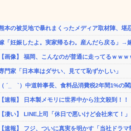
熊本の被災地で暴れまくったメディア取材陣、堪忍
嫁「妊娠したよ。実家帰るわ。産んだら戻る」→嫁
【画像】 福岡、こんなのが普通に走ってるｗｗｗｗ
専門家「日本車はダサい、見てて恥ずかしい」
（ ´_ゝ`）中道幹事長、食料品消費税2年間1%の閣議
【速報】 日本製メモリに世界中から注文殺到！！！
【凄い】 LINE上司「休日で悪いけど会社来て！」
【速報】 フジ、ついに真実を明かす「当社ドラマ制作