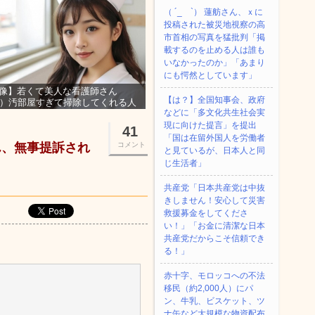
（ ´_ゝ`） 蓮舫さん、ｘに
投稿された被災地視察の高
市首相の写真を猛批判「掲
載するのを止める人は誰も
いなかったのか」「あまり
にも愕然としています」
像】若くて美人な看護師さん
【は？】全国知事会、政府
3）汚部屋すぎて掃除してくれる人
などに「多文化共生社会実
集ｗｗｗ
現に向けた提言」を提出
41
「国は在留外国人を労働者
ん、無事提訴され
コメント
と見ているが、日本人と同
じ生活者」
共産党「日本共産党は中抜
きしません！安心して災害
救援募金をしてくださ
い！」「お金に清潔な日本
共産党だからこそ信頼でき
る！」
赤十字、モロッコへの不法
移民（約2,000人）にパ
ン、牛乳、ビスケット、ツ
ナ缶など大規模な物資配布