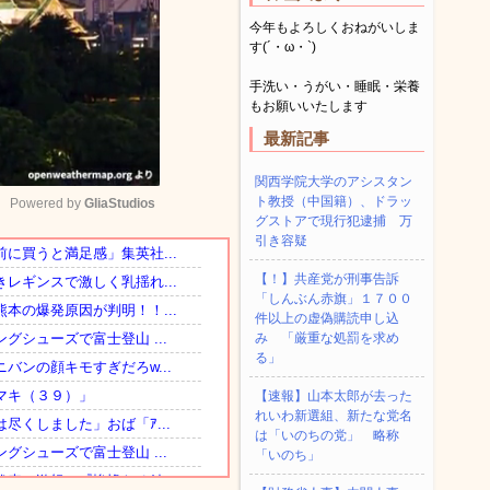
今年もよろしくおねがいしま
す(´・ω・`)
手洗い・うがい・睡眠・栄養
もお願いいたします
最新記事
関西学院大学のアシスタン
ト教授（中国籍）、ドラッ
Powered by 
GliaStudios
グストアで現行犯逮捕 万
引き容疑
Mute
【！】共産党が刑事告訴
「しんぶん赤旗」１７００
件以上の虚偽購読申し込
み 「厳重な処罰を求め
る」
【速報】山本太郎が去った
れいわ新選組、新たな党名
は「いのちの党」 略称
「いのち」