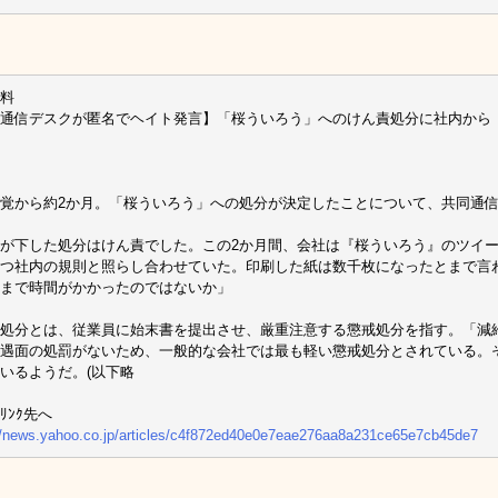
料
通信デスクが匿名でヘイト発言】「桜ういろう」へのけん責処分に社内から
覚から約2か月。「桜ういろう」への処分が決定したことについて、共同通
が下した処分はけん責でした。この2か月間、会社は『桜ういろう』のツイ
つ社内の規則と照らし合わせていた。印刷した紙は数千枚になったとまで言
まで時間がかかったのではないか」
処分とは、従業員に始末書を提出させ、厳重注意する懲戒処分を指す。「減
遇面の処罰がないため、一般的な会社では最も軽い懲戒処分とされている。
いるようだ。(以下略
ﾘﾝｸ先へ
//news.yahoo.co.jp/articles/c4f872ed40e0e7eae276aa8a231ce65e7cb45de7