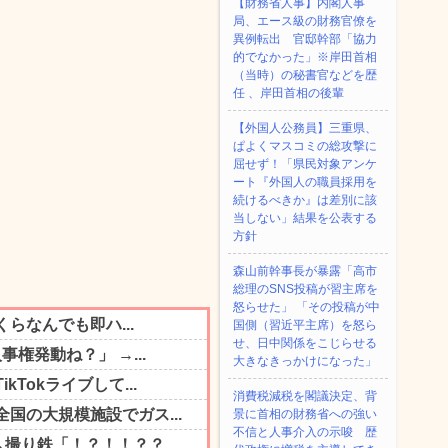
【財務省人事】内閣人事
局、エース級の財務官僚を
異例転出 官邸幹部「協力
的でなかった」※岸田首相
（当時）の秘書官などを歴
任 、岸田首相の後輩
【外国人公務員】三重県、
ぱよくマスコミの総攻撃に
屈せず！「県民対象アンケ
ート『外国人の職員採用を
続けるべきか』は差別に該
当しない」結果を公表する
方針
森山前幹事長が暴露「高市
総理のSNS投稿が習主席を
怒らせた」 「その投稿が中
国側（習近平主席）を怒ら
せ、日中関係をこじらせる
大きなきっかけになった」
消費税減税を閣議決定、背
景に首相の財務省への強い
不信と人事介入の示唆 歴