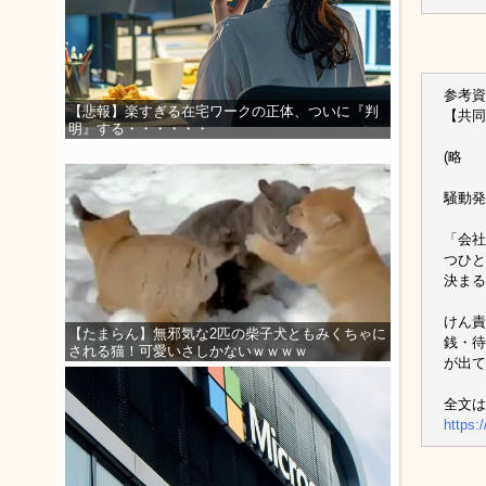
参考資
【悲報】楽すぎる在宅ワークの正体、ついに『判
【共同
明』する・・・・・・
(略
騒動発
「会社
つひと
決まる
けん責
【たまらん】無邪気な2匹の柴子犬ともみくちゃに
銭・待
される猫！可愛いさしかないｗｗｗｗ
が出て
全文は
https: