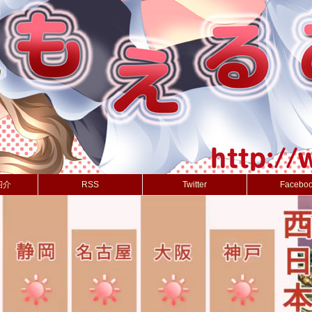
紹介
RSS
Twitter
Facebo