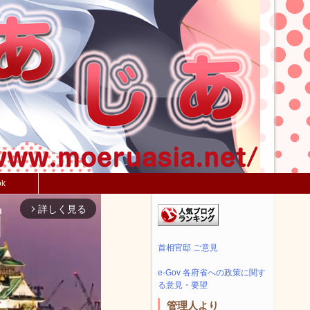
ok
詳しく見る
arrow_forward_ios
首相官邸 ご意見
e-Gov 各府省への政策に関す
る意見・要望
管理人より