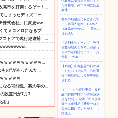
代政権に増税を主導してき
た財務省、高市内閣に完全
敗北
海外の刑務所に収監されて
いる韓国人急増、1,325人
（詐偽が4分の1） 日本に
は254人
「週刊少年ジャンプ」発行
部数が初の１００万部割れ
国内の紙雑誌で「１００万
部超」ゼロに
【動画】広島慰霊の日に発
生したパヨク集団、強制退
去で機動隊により無事排除
される
（ ´_ゝ`）中道幹事長、食料
品消費税2年間1%の閣議決
定を批判 → 記者「中道改革
連合は食料品消費税ゼロを
公約に掲げていたが？」→
階猛氏「