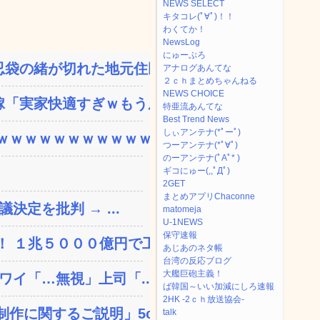
NEWS SELECT
キタコレ(ﾟ∀ﾟ)！！
わくてか！
NewsLog
にゅーぷろ
袋の緒が切れた地元住民が...
アナログあんてな
２ｃｈまとめちゃんねる
NEWS CHOICE
「実家快適すぎｗもう戻り...
特亜流あんてな
Best Trend News
しぃアンテナ(*ﾟーﾟ)
ｗｗｗｗｗｗｗｗｗｗｗ...
つーアンテナ(*ﾟ∀ﾟ)
のーアンテナ(ﾟAﾟ* )
ギコにゅー(,,ﾟДﾟ)
2GET
まとめアプリChaconne
決定を批判 → ...
matomeja
U-1NEWS
保守速報
 １兆５０００億円で工...
あじあのネタ帳
台湾の反応ブログ
大艦巨砲主義！
ワイ「…無視」上司「...
ば韓国～いい加減にしろ速報
2HK -2ｃｈ放送協会-
に関するご説明」5c...
talk