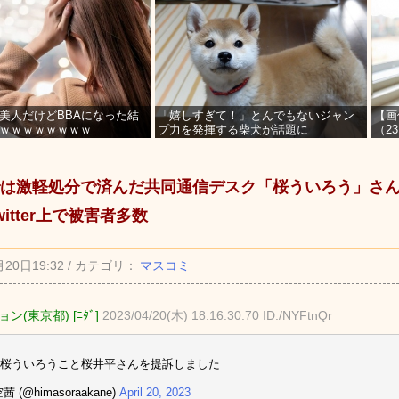
美人だけどBBAになった結
「嬉しすぎて！」とんでもないジャン
【画
ｗｗｗｗｗｗｗｗ
プ力を発揮する柴犬が話題に
（2
を募
は激軽処分で済んだ共同通信デスク「桜ういろう」さ
witter上で被害者多数
月20日19:32 / カテゴリ：
マスコミ
ン(東京都) [ﾆﾀﾞ]
2023/04/20(木) 18:16:30.70 ID:/NYFtnQr
桜ういろうこと桜井平さんを提訴しました
茜 (@himasoraakane)
April 20, 2023