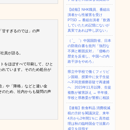
【続報】NHK職員、番組出
演者から性被害を受け
PTSD → 番組出演者「飲酒
していたため記憶にないが
真実であれば申し訳ない」
「甘すぎるのでは」の声
（ ´_ゝ`）中国国防省、日本
の防衛白書を批判「強烈な
不満と断固反対」「侵略の
信社員が語る。
歴史を反省し、中国への内
政干渉をやめろ」
ートをほぼすべて印刷して、ひと
われています。そのため処分が
県立中学校で働くフィリピ
ン国籍、授業中に女子生徒
へ不同意猥褻容疑で再逮捕
給」や「降格」などと違い金
へ 2023年11月以降、生徒
そのため、社内からも疑問の声
複数が被害訴え → 半年後、
学校と県教委が警察に相談
【速報】飲食料品 消費税減
税の方針を閣議決定、来年
4月から2年間1％に 高市総
理は秋の臨時国会で法案の
成立を目指す