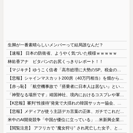
生脚が一番素晴らしいメンバーって結局誰なんだ？
【速報】 日本の防衛省、ようやく気づいた模様ｗｗｗｗｗ
林佑香アナ ピタパンのお尻くっきりレポート！！
【マジキチ】ゆうこく信者「高市総理に大勢のSP。税金の無駄遣いです」→『山上のようなテロリストのせい』とリプされ「山上君が犯人だとまだ思っておら...
【悲報】シャインマスカット200房（40万円相当）を畑から盗んだ男を逮捕 ネットで販売していた模様
【赤っ恥】「航空機事故で『搭乗者に日本人は居ない』という発表は嫌い。人間として同じ価値だと思う」→ツッコミ殺到も「自分が気に入らないと思った」と...
「神聖なる場所です」靖国神社、境内におけるコスプレや軍装の禁止を発表
【K悲報】審判“性接待”発覚で大揺れの韓国サッカー協会、当然『あの大会』についても疑われてしまう…
【悲報】メディアが使う主語デカ言葉の正体、ガチでこれだったｗｗｗｗ
米中のAI開発競争「中国が優位に立っている」…米新興企業CEOが予測！
【閲覧注意】 アフリカで ”魔女狩り” され死亡した女子、とんでもなくエ□い体してると話題に