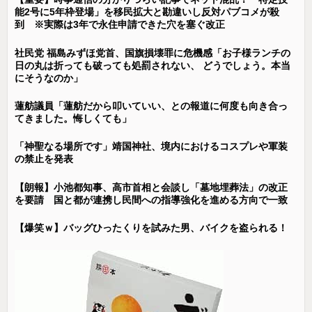
能2号に5年枠登場」を移民拡大と勘違いし反対パブコメが殺
到 ※実際は3年で永住申請できた穴を塞ぐ改正
社民党 福島みずほ党首、国旗損壊罪に危機感「お子様ランチの
日の丸は折っても破っても処罰されない、 どうでしょう。本当
にそうなのか」
蓮舫議員「蓮舫だから叩いていい、との報道に何度も向き合っ
てきました。悔しくても」
「神聖なる場所です」靖国神社、境内におけるコスプレや軍装
の禁止を発表
【朗報】小池都知事、高市首相と会談し「墓地埋葬法」の改正
を要請 国と都が連携し民間への指導強化を進める方向で一致
【爆笑ｗ】バッグひったくりを試みた男、バイクを盗られる！