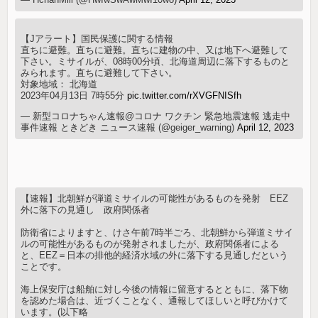
【Jアラート】国民保護に関する情報
直ちに避難。直ちに避難。直ちに建物の中、又は地下へ避難して
下さい。ミサイルが、08時00分頃、北海道周辺に落下するものと
みられます。直ちに避難して下さい。
対象地域： 北海道
2023年04月13日 7時55分
pic.twitter.com/rXVGFNISfh
— 新型コロナちゃん速報@コロナ ワクチン 緊急地震速報 逃走中
事件速報 ときどき ニュース速報 (@geiger_warning)
April 12, 2023
【速報】北朝鮮が弾道ミサイルの可能性があるものを発射 EEZ
外に落下の見通し 政府関係者
防衛省によりますと、けさ午前7時半ごろ、北朝鮮から弾道ミサイ
ルの可能性があるものが発射されましたが、政府関係者による
と、EEZ＝日本の排他的経済水域の外に落下する見通しだという
ことです。
海上保安庁は船舶に対し今後の情報に留意するとともに、落下物
を認めた場合は、近づくことなく、通報してほしいと呼びかけて
います。(以下略