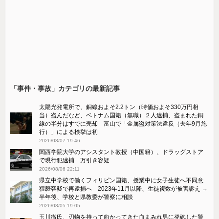
「事件・事故」カテゴリの最新記事
太陽光発電所で、銅線およそ2.2トン（時価およそ330万円相
当）盗んだなど、ベトナム国籍（無職）２人逮捕、盗まれた銅
線の半分はすでに売却 富山で「金属盗対策法違反（去年9月施
行）」による検挙は初
2026/08/07 19:46
関西学院大学のアシスタント教授（中国籍）、ドラッグストア
で現行犯逮捕 万引き容疑
2026/08/06 22:11
県立中学校で働くフィリピン国籍、授業中に女子生徒へ不同意
猥褻容疑で再逮捕へ 2023年11月以降、生徒複数が被害訴え →
半年後、学校と県教委が警察に相談
2026/08/05 19:05
玉川徹氏、刃物を持って向かってきた血まみれ男に発砲した警