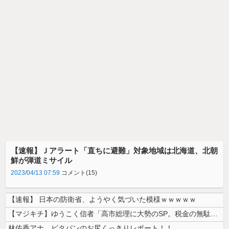
【速報】Ｊアラート「直ちに避難」対象地域は北海道、北朝
鮮が弾道ミサイル
2023/04/13 07:59
コメント(15)
【速報】 日本の防衛省、ようやく気づいた模様ｗｗｗｗｗ
【マジキチ】ゆうこく信者「高市総理に大勢のSP。税金の無駄遣いです」→...
林佑香アナ ピタパンのお尻くっきりレポート！！