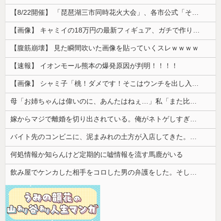
【8/22開催】 「琵琶湖三市同時花火大会」、各市公式「そんな花火大会は存在しない」→ 高価チケットを購入した人達がSNS阿鼻叫喚
【画像】 キャミイの18万円の最新フィギュア、ガチで作り込みがエグすぎる
【腹筋崩壊】 見た瞬間吹いた画像を貼っていくスレｗｗｗｗ
【速報】 イオンモール熊本の爆発原因が判明！！！！
【画像】 シャミ子「桃！ダメです！そこはウンチを出し入れする穴です！」
母「お姉ちゃんは偉いのに、あんたはねぇ…」私「また比べるの？」→積もり積もった不満がついに爆発して…
嫁からマジで離婚を切り出されている。俺がネトゲしすぎて全くかまわなかったのが原因らしく...
バイト先のコンビニに、泥まみれの土方が入店してきた。子供「パパ！あのおじさんたちお店汚してるよ！」→すると・・・
何処情報か知らんけど定期的に嘘情報を流す馬鹿がいる
飲み屋でケンカした相手をコロした男の弁護をした。そして数年後、因果応報を思わせる出来事が…