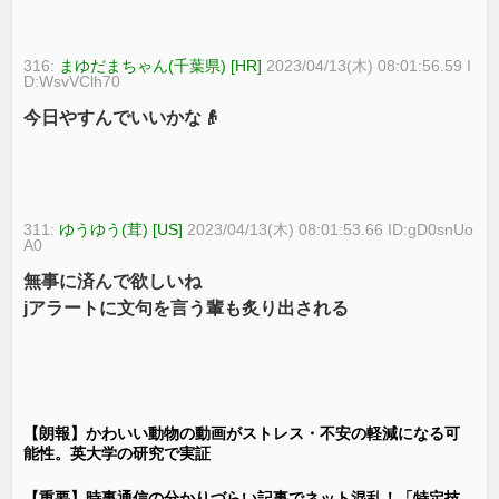
316:
まゆだまちゃん(千葉県) [HR]
2023/04/13(木) 08:01:56.59 I
D:WsvVClh70
今日やすんでいいかな👴
311:
ゆうゆう(茸) [US]
2023/04/13(木) 08:01:53.66 ID:gD0snUo
A0
無事に済んで欲しいね
jアラートに文句を言う輩も炙り出される
【朗報】かわいい動物の動画がストレス・不安の軽減になる可
能性。英大学の研究で実証
【重要】時事通信の分かりづらい記事でネット混乱！「特定技