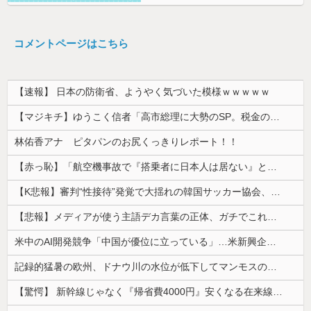
コメントページはこちら
【速報】 日本の防衛省、ようやく気づいた模様ｗｗｗｗｗ
【マジキチ】ゆうこく信者「高市総理に大勢のSP。税金の無駄遣いです」→『山上のようなテロリストのせい』とリプされ「山上君が犯人だとまだ思っておら...
林佑香アナ ピタパンのお尻くっきりレポート！！
【赤っ恥】「航空機事故で『搭乗者に日本人は居ない』という発表は嫌い。人間として同じ価値だと思う」→ツッコミ殺到も「自分が気に入らないと思った」と...
【K悲報】審判“性接待”発覚で大揺れの韓国サッカー協会、当然『あの大会』についても疑われてしまう…
【悲報】メディアが使う主語デカ言葉の正体、ガチでこれだったｗｗｗｗ
米中のAI開発競争「中国が優位に立っている」…米新興企業CEOが予測！
記録的猛暑の欧州、ドナウ川の水位が低下してマンモスの骨や沈没したドイツ軍の戦艦が出現
【驚愕】 新幹線じゃなく『帰省費4000円』安くなる在来線で帰省した結果ｗｗｗｗｗ