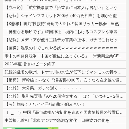
【赤っ恥】「航空機事故で『搭乗者に日本人は居ない』という発表は嫌い。人...
【悲報】シャインマスカット200房（40万円相当）を畑から盗んだ男を逮...
【K悲報】審判“性接待”発覚で大揺れの韓国サッカー協会、当然『あの大会...
「神聖なる場所です」靖国神社、境内におけるコスプレや軍装の禁止を発表
【悲報】メディアが使う主語デカ言葉の正体、ガチでこれだったｗｗｗｗ
【画像】温泉の中でこれやる奴ｗｗｗｗｗｗｗｗｗｗｗｗｗｗｗｗ
米中のAI開発競争「中国が優位に立っている」…米新興企業CEOが予測！
2026年度 暑さのピーク終了
記録的猛暑の欧州、ドナウ川の水位が低下してマンモスの骨や沈没したドイツ...
【驚愕】 新幹線じゃなく『帰省費4000円』安くなる在来線で帰省した結...
【悲報】 大分県、ガチで逝く・・・・・・
【悲報】 取引先専務「Aを20個注文する」 ぼく「いつも1～2個しか使...
【ｗ】物凄くカワイイ子猫の取っ組み合い！
（ ´_ゝ`）中国「高市政権が法制化を進めた国家情報局の設置日が7月3...
中曽根元首相「北東アジアで急激な変化 日韓協力強化を」