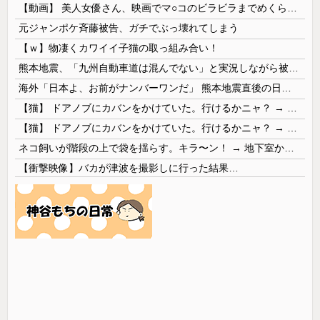
【動画】 美人女優さん、映画でマ○コのビラビラまでめくらせてしまうｗｗｗｗｗｗ
元ジャンポケ斉藤被告、ガチでぶっ壊れてしまう
【ｗ】物凄くカワイイ子猫の取っ組み合い！
熊本地震、「九州自動車道は混んでない」と実況しながら被災地へ向かう有名アナなどに批判殺到 全国紙記者「最新の状況をいち早く伝えることは報道機関としての責務」「情報を取り上げることには大きな意義がある」
海外「日本よ、お前がナンバーワンだ」 熊本地震直後の日本の対応のスピードに世界が衝撃
【猫】 ドアノブにカバンをかけていた。行けるかニャ？ → 猫はこうなります…
【猫】 ドアノブにカバンをかけていた。行けるかニャ？ → 猫はこうなります…
ネコ飼いが階段の上で袋を揺らす。キラ〜ン！ → 地下室からヤツが現れる…
【衝撃映像】バカが津波を撮影しに行った結果…