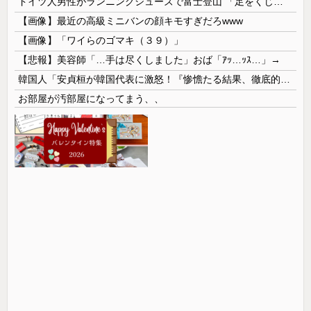
ドイツ人男性がランニングシューズで富士登山 「足をくじいて動けない」
【画像】最近の高級ミニバンの顔キモすぎだろwww
【画像】「ワイらのゴマキ（３９）」
【悲報】美容師「…手は尽くしました」おば「ｱｯ…ｯｽ…」→
韓国人「安貞桓が韓国代表に激怒！『惨憺たる結果、徹底的な刷新が必要だ』と監督や協会を痛烈批判」
お部屋が汚部屋になってまう、、