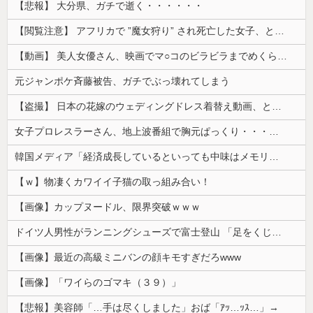
【悲報】 大分県、ガチで逝く・・・・・・
【閲覧注意】 アフリカで ”魔女狩り” され死亡した女子、とんでもなくエ□い体してると話題に
【動画】 美人女優さん、映画でマ○コのビラビラまでめくらせてしまうｗｗｗｗｗｗ
元ジャンポケ斉藤被告、ガチでぶっ壊れてしまう
【盗撮】 日本の花嫁のウェディングドレス着替え動画、とんでもない神乳だと海外で話題に
女子プロレスラーさん、地上波番組で胸元ぱっくり・・・（※画像あり）
韓国メディア「経済成長しているといっても中味はメモリ価格だけ。雇用増加見通しが半減してしまった」……韓国の内需不況は根強い状況っすね
【ｗ】物凄くカワイイ子猫の取っ組み合い！
【画像】カップヌードル、限界突破ｗｗｗ
ドイツ人男性がランニングシューズで富士登山 「足をくじいて動けない」
【画像】最近の高級ミニバンの顔キモすぎだろwww
【画像】「ワイらのゴマキ（３９）」
【悲報】美容師「…手は尽くしました」おば「ｱｯ…ｯｽ…」→