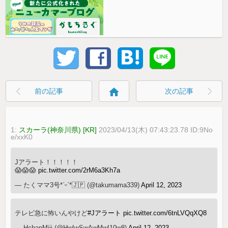
home
前の記事
次の記事
1:
スカーラ(神奈川県) [KR]
2023/04/13(木) 07:43:23.78 ID:9No
e/xxK0
Jアラート！！！！！
😱😱😱
pic.twitter.com/2rM6a3Kh7a
— たくママ3号*ˊᵕˋ*🇯🇵 (@takumama339)
April 12, 2023
テレビ急に怖いんやけど
#Jアラート
pic.twitter.com/6tnLVQqXQ8
— HchanMiii (@HwIwSwAwMwI10w8)
April 12, 2023