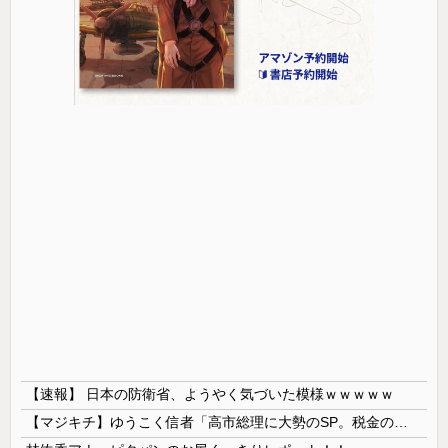
【速報】 日本の防衛省、ようやく気づいた模様ｗｗｗｗｗ
【マジキチ】ゆうこく信者「高市総理に大勢のSP。税金の無駄遣いです」→『山上のようなテロリストのせい』とリプされ「山上君が犯人だとまだ思っておら...