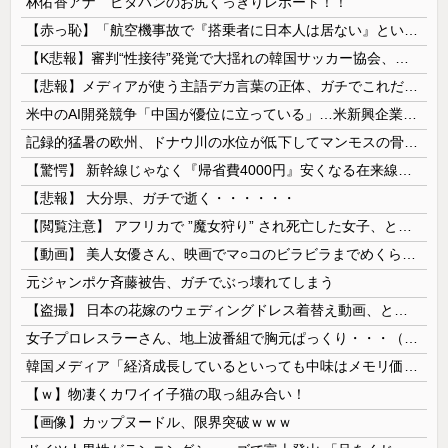
林佑香アナ ピタパンのお尻くっきりレポート！！
【赤っ恥】「航空機事故で『搭乗者に日本人は居ない』という発表は嫌い。人間として同じ価値だと思う」→ツッコミ殺到も「自分が気に入らないと思った」と...
【K悲報】審判“性接待”発覚で大揺れの韓国サッカー協会、当然『あの大会』についても疑われてしまう…
【悲報】メディアが使う主語デカ言葉の正体、ガチでこれだったｗｗｗｗ
米中のAI開発競争「中国が優位に立っている」…米新興企業CEOが予測！
記録的猛暑の欧州、ドナウ川の水位が低下してマンモスの骨や沈没したドイツ軍の戦艦が出現
【驚愕】 新幹線じゃなく『帰省費4000円』安くなる在来線で帰省した結果ｗｗｗｗｗ
【悲報】 大分県、ガチで逝く・・・・・・
【閲覧注意】 アフリカで ”魔女狩り” され死亡した女子、とんでもなくエ□い体してると話題に
【動画】 美人女優さん、映画でマ○コのビラビラまでめくらせてしまうｗｗｗｗｗｗ
元ジャンポケ斉藤被告、ガチでぶっ壊れてしまう
【盗撮】 日本の花嫁のウェディングドレス着替え動画、とんでもない神乳だと海外で話題に
女子プロレスラーさん、地上波番組で胸元ぱっくり・・・（※画像あり）
韓国メディア「経済成長しているといっても中味はメモリ価格だけ。雇用増加見通しが半減してしまった」……韓国の内需不況は根強い状況っすね
【ｗ】物凄くカワイイ子猫の取っ組み合い！
【画像】カップヌードル、限界突破ｗｗｗ