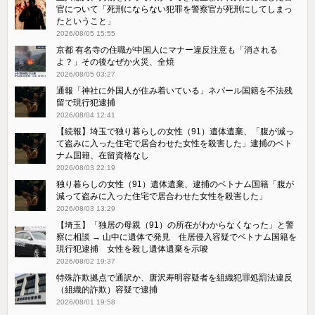
官について「死刑にならない犯罪を警察官が死刑にしてしまっ
たということ」
2026/08/05 15:55
京都 有名寺の住職が中国人にマナー違反注意も「消される
よ？」その後なぜか火災、全焼
2026/08/05 03:27
通報「神社に外国人が住み着いている」ネパール国籍を不法残
留で現行犯逮捕
2026/08/04 12:41
【続報】埼玉で独り暮らしの女性（91）遺体遺棄、「腹が減っ
て盗みに入った住宅で居合わせた女性を殺害した」逮捕のベト
ナム国籍、在留資格なし
2026/08/03 22:19
独り暮らしの女性（91）遺体遺棄、逮捕のベトナム国籍「腹が
減って盗みに入った住宅で居合わせた女性を殺害した」
2026/08/03 13:29
【埼玉】「独居の母親（91）の所在がわからなくなった」と警
察に相談 → 山中に遺体で発見 住居侵入容疑でベトナム国籍を
現行犯逮捕 女性を殺し遺体遺棄を示唆
2026/08/02 19:37
特殊詐欺拠点で通訳か、唐沢寿明容疑者を組織犯罪処罰法違反
（組織的詐欺）容疑で逮捕
2026/08/01 19:58