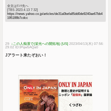
全文はﾘﾝｸ先へ
[TBS 2023.4.13 7:32]
https://news.yahoo.co.jp/articles/de31a0befa85dd0de9240ae67bb4
195188b7cdcc
29:
↓この人痴漢で(栄光への開拓地) [US]
2023/04/13(木) 07:56:
29.02 ID:tPqw5AQa0
Jアラート来たぞおい！