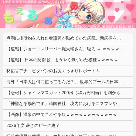
点滴に排泄物を入れた看護師が勤めていた病院、新病棟を建てたばかりなのに近隣住民の総スカンを食らった結果……
【速報】ショートスリーパー堀大輔さん、寝る → ｗｗｗｗｗｗｗｗｗｗｗｗｗｗｗｗ
【速報】 日本の防衛省、ようやく気づいた模様ｗｗｗｗｗ
林佑香アナ ピタパンのお尻くっきりレポート！！
海外「日本人は何に使ってるんだ？」 世界的ブームの日本の食品、買ってみたものの使い道が分からない外国人が続出
【悲報】シャインマスカット200房（40万円相当）を畑から盗んだ男を逮捕 ネットで販売していた模様
「神聖なる場所です」靖国神社、境内におけるコスプレや軍装の禁止を発表
【画像】温泉の中でこれやる奴ｗｗｗｗｗｗｗｗｗｗｗｗｗｗｗｗ
2026年度 暑さのピーク終了