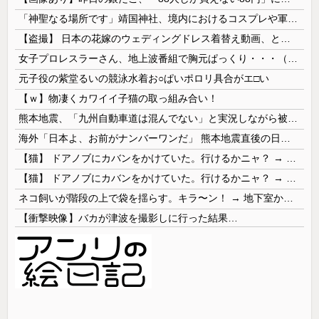
「神聖なる場所です」靖国神社、境内におけるコスプレや軍装の禁止を発表！
【盗撮】 日本の花嫁のウェディングドレス着替え動画、とんでもない神乳だと海外で話題に
女子プロレスラーさん、地上波番組で胸元ぱっくり・・・（※画像あり）
元子役の紫堂るいの競泳水着お○ぱいポロリ具合がエ□い
【ｗ】物凄くカワイイ子猫の取っ組み合い！
熊本地震、「九州自動車道は混んでない」と実況しながら被災地へ向かう有名アナなどに批判殺到 全国紙記者「最新の状況をいち早く伝えることは報道機関としての責務」「情報を取り上げることには大きな意義がある」
海外「日本よ、お前がナンバーワンだ」 熊本地震直後の日本の対応のスピードに世界が衝撃
【猫】 ドアノブにカバンをかけていた。行けるかニャ？ → 猫はこうなります…
【猫】 ドアノブにカバンをかけていた。行けるかニャ？ → 猫はこうなります…
ネコ飼いが階段の上で袋を揺らす。キラ〜ン！ → 地下室からヤツが現れる…
【衝撃映像】バカが津波を撮影しに行った結果…