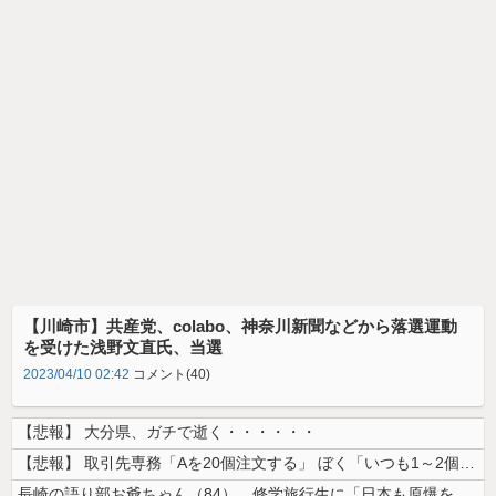
【川崎市】共産党、colabo、神奈川新聞などから落選運動
を受けた浅野文直氏、当選
2023/04/10 02:42
コメント(40)
【悲報】 大分県、ガチで逝く・・・・・・
【悲報】 取引先専務「Aを20個注文する」 ぼく「いつも1～2個しか使...
長崎の語り部お爺ちゃん（84）、修学旅行生に「日本も原爆を持たないと負...