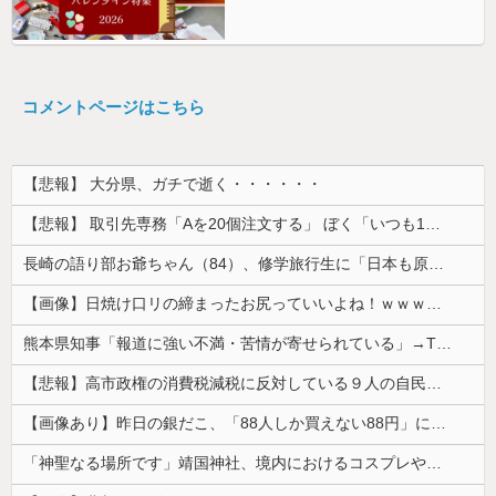
コメントページはこちら
【悲報】 大分県、ガチで逝く・・・・・・
【悲報】 取引先専務「Aを20個注文する」 ぼく「いつも1～2個しか使わないけど本当に20であってる？」 取専「あってる」→結果『こう』なったんだが...
長崎の語り部お爺ちゃん（84）、修学旅行生に「日本も原爆を持たないと負ける」と言われびっくり！ 被団協代表（85）も中学生に「核を持たないで日本...
【画像】日焼け口リの締まったお尻っていいよね！ｗｗｗｗｗ
熊本県知事「報道に強い不満・苦情が寄せられている」→TBSの報道特集がまさにそれな件
【悲報】高市政権の消費税減税に反対している９人の自民党議員が全て判明！！！！ やっぱりコイツラかｗｗｗｗｗ
【画像あり】昨日の銀だこ、「88人しか買えない88円」に大行列をなす都民コチラｗｗｗｗｗ
「神聖なる場所です」靖国神社、境内におけるコスプレや軍装の禁止を発表！