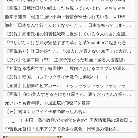
【画像】日焼け口リの締まったお尻っていいよね！ｗｗｗｗｗ
熊本県知事「報道に強い不満・苦情が寄せられている」→TBSの報道特集が...
海外「日本なんて行くんじゃなかった…」 日本を知ってしまったディズニー...
【悲報】高市政権の消費税減税に反対している９人の自民党議員が全て判明！...
「申し訳ないけど絵が完璧すぎて草」と某Youtuberに起きた悲劇に目...
【画像あり】昨日の銀だこ、「88人しか買えない88円」に大行列をなす都...
【フジ】佐藤二朗（57） 主演予定だった映画『踊る大捜査線』スピンオフ...
「神聖なる場所です」靖国神社、境内におけるコスプレや軍装の禁止を発表！
【悲報】韓国、ロシアウクライナ戦争に参戦へ！！！
【画像】北朝鮮のビアガール、エッッッッッッッッッッッッッッッッッ！
【画像】 例の美人すぎるおにぎり屋さん、裏でおっさんが握っていたｗｗｗ...
元いいとも青年隊、中居正広の”素顔”を暴露
【ｗ】物凄くカワイイ子猫の取っ組み合い！
（ ´_ゝ`）中国「高市政権が法制化を進めた国家情報局の設置日が7月3...
中曽根元首相「北東アジアで急激な変化 日韓協力強化を」