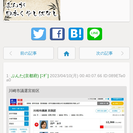
home
前の記事
次の記事
1:
ぶんた(京都府) [ﾆﾀﾞ]
2023/04/10(月) 00:40:07.66 ID:089ETe0
a0
川崎市議選宮前区