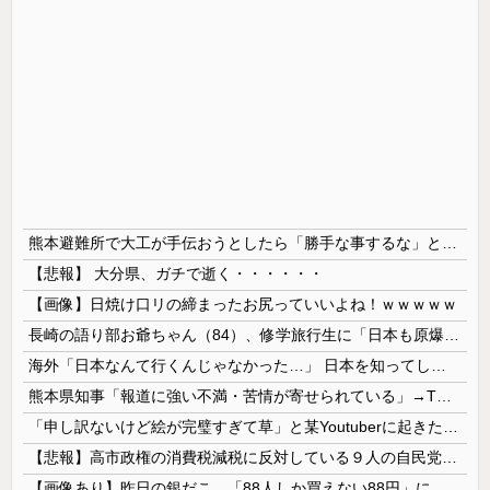
熊本避難所で大工が手伝おうとしたら「勝手な事するな」と行政側に止められた！との証言、内容があまりに胡散臭すぎた結果……
【悲報】 大分県、ガチで逝く・・・・・・
【画像】日焼け口リの締まったお尻っていいよね！ｗｗｗｗｗ
長崎の語り部お爺ちゃん（84）、修学旅行生に「日本も原爆を持たないと負ける」と言われびっくり！ 被団協代表（85）も中学生に「核を持たないで日本...
海外「日本なんて行くんじゃなかった…」 日本を知ってしまったディズニー信者、帰国後『本家』に失望する事態に
熊本県知事「報道に強い不満・苦情が寄せられている」→TBSの報道特集がまさにそれな件
「申し訳ないけど絵が完璧すぎて草」と某Youtuberに起きた悲劇に目撃者騒然、”映え”のために愛車をを停めて撮影していたら……
【悲報】高市政権の消費税減税に反対している９人の自民党議員が全て判明！！！！ やっぱりコイツラかｗｗｗｗｗ
【画像あり】昨日の銀だこ、「88人しか買えない88円」に大行列をなす都民コチラｗｗｗｗｗ