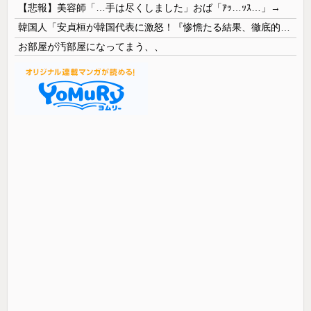
【悲報】美容師「…手は尽くしました」おば「ｱｯ…ｯｽ…」→
韓国人「安貞桓が韓国代表に激怒！『惨憺たる結果、徹底的な刷新が必要だ』と監督や協会を痛烈批判」
お部屋が汚部屋になってまう、、