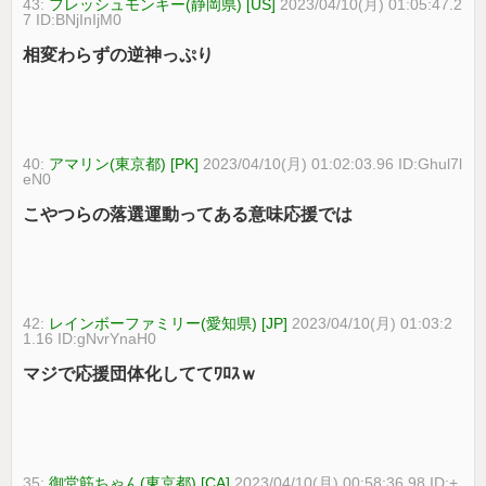
43:
フレッシュモンキー(静岡県) [US]
2023/04/10(月) 01:05:47.2
7 ID:BNjInIjM0
相変わらずの逆神っぷり
40:
アマリン(東京都) [PK]
2023/04/10(月) 01:02:03.96 ID:Ghul7l
eN0
こやつらの落選運動ってある意味応援では
42:
レインボーファミリー(愛知県) [JP]
2023/04/10(月) 01:03:2
1.16 ID:gNvrYnaH0
マジで応援団体化しててﾜﾛｽｗ
35:
御堂筋ちゃん(東京都) [CA]
2023/04/10(月) 00:58:36.98 ID:+