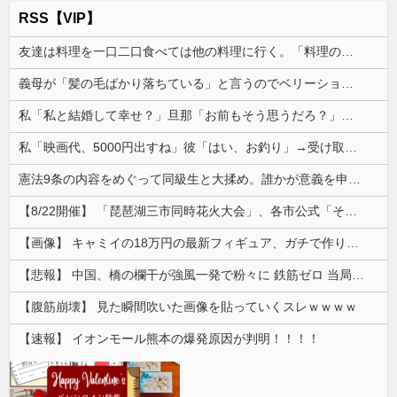
RSS【VIP】
友達は料理を一口二口食べては他の料理に行く。「料理の味にすぐ飽きて同じ物をずっと食べていると辛い」らしい
義母が「髪の毛ばかり落ちている」と言うのでベリーショートにした。その後の掃除で出た長い毛を見て「あら、私の毛より長いみたい」と言ったら…
私「私と結婚して幸せ？」旦那「お前もそう思うだろ？」→その返事が忘れられず、後日まさかの展開に…
私「映画代、5000円出すね」彼「はい、お釣り」→受け取った金額を見て、デート中の違和感に気づいてしまい…
憲法9条の内容をめぐって同級生と大揉め。誰かが意義を申し立てると「憲法に逆らうなやハンザイ者www」とかほざき...
【8/22開催】 「琵琶湖三市同時花火大会」、各市公式「そんな花火大会は存在しない」→ 高価チケットを購入した人達がSNS阿鼻叫喚
【画像】 キャミイの18万円の最新フィギュア、ガチで作り込みがエグすぎる
【悲報】 中国、橋の欄干が強風一発で粉々に 鉄筋ゼロ 当局「接着剤でくっつけただけ」「正常で、品質問題はない」
【腹筋崩壊】 見た瞬間吹いた画像を貼っていくスレｗｗｗｗ
【速報】 イオンモール熊本の爆発原因が判明！！！！