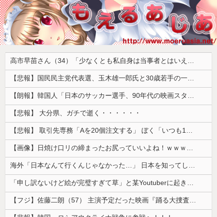
高市早苗さん（34）「少なくとも私自身は当事者とはいえない世代ですから、反省なんかしておりませんし、反省を求められるいわれもないと思っております」
【悲報】国民民主党代表選、玉木雄一郎氏と30歳若手の一騎打ちへ → 榛葉幹事長の不出馬にネットで疑問噴出 ｗｗｗｗｗｗｗｗｗｗｗｗｗｗｗ
【朗報】韓国人「日本のサッカー選手、90年代の映画スターかよ」
【悲報】 大分県、ガチで逝く・・・・・・
【悲報】 取引先専務「Aを20個注文する」 ぼく「いつも1～2個しか使わないけど本当に20であってる？」 取専「あってる」→結果『こう』なったんだが...
【画像】日焼け口リの締まったお尻っていいよね！ｗｗｗｗｗ
海外「日本なんて行くんじゃなかった…」 日本を知ってしまったディズニー信者、帰国後『本家』に失望する事態に
「申し訳ないけど絵が完璧すぎて草」と某Youtuberに起きた悲劇に目撃者騒然、”映え”のために愛車をを停めて撮影していたら……
【フジ】佐藤二朗（57） 主演予定だった映画『踊る大捜査線』スピンオフ作品の撮影中止が正式に決定