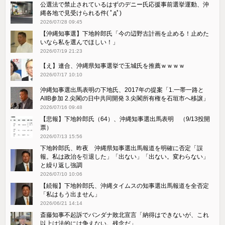
公選法で禁止されているはずのデニー氏応援事前選挙運動、沖
縄各地で見受けられる件( ﾟдﾟ)
2026/07/28 09:45
【沖縄知事選】下地幹郎氏「今の辺野古計画を止める！止めた
いなら私を選んでほしい！」
2026/07/19 21:23
【え】連合、沖縄県知事選挙で玉城氏を推薦ｗｗｗｗ
2026/07/17 10:10
沖縄知事選出馬表明の下地氏、2017年の提案「1.一帯一路と
AIIB参加 2.尖閣の日中共同開発 3.尖閣所有権を石垣市へ移譲」
2026/07/16 09:48
【悲報】下地幹郎氏（64）、沖縄知事選出馬表明 （9/13投開
票）
2026/07/13 15:56
下地幹郎氏、昨夜 沖縄県知事選出馬報道を明確に否定「誤
報。私は政治を引退した」「出ない」「出ない。変わらない」
と繰り返し強調
2026/07/10 10:06
【続報】下地幹郎氏、沖縄タイムスの知事選出馬報道を全否定
「私はもう出ません」
2026/06/21 14:14
斎藤知事不起訴でバンダナ敗北宣言「納得はできないが、これ
以上は法的には争えない。残念だ」