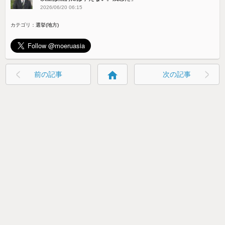
2026/06/20 06:15
カテゴリ：
選挙(地方)
home
前の記事
次の記事