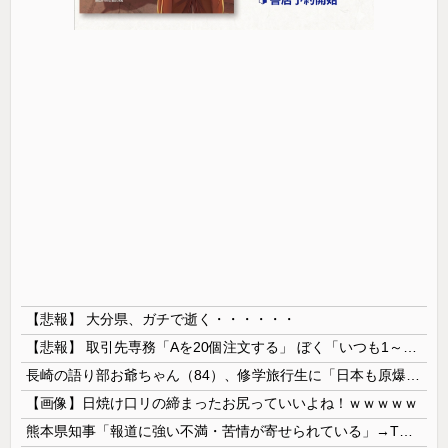
【悲報】 大分県、ガチで逝く・・・・・・
【悲報】 取引先専務「Aを20個注文する」 ぼく「いつも1～2個しか使わないけど本当に20であってる？」 取専「あってる」→結果『こう』なったんだが...
長崎の語り部お爺ちゃん（84）、修学旅行生に「日本も原爆を持たないと負ける」と言われびっくり！ 被団協代表（85）も中学生に「核を持たないで日本...
【画像】日焼け口リの締まったお尻っていいよね！ｗｗｗｗｗ
熊本県知事「報道に強い不満・苦情が寄せられている」→TBSの報道特集がまさにそれな件