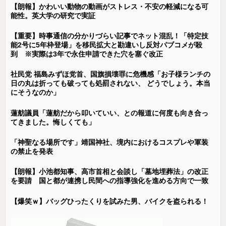
【朗報】かわいい動物の動画がストレス・不安の軽減になる可
能性。英大学の研究で実証
【重要】時事通信の分かりづらい記事でネット混乱！「特定技
能2号に5年枠登場」を移民拡大と勘違いし反対パブコメが殺
到 ※実際は3年で永住申請できた穴を塞ぐ改正
社民党 福島みずほ党首、国旗損壊罪に危機感「お子様ランチの
日の丸は折っても破っても処罰されない、 どうでしょう。本当
にそうなのか」
蓮舫議員「蓮舫だから叩いていい、との報道に何度も向き合っ
てきました。悔しくても」
「神聖なる場所です」靖国神社、境内におけるコスプレや軍装
の禁止を発表
【朗報】小池都知事、高市首相と会談し「墓地埋葬法」の改正
を要請 国と都が連携し民間への指導強化を進める方向で一致
【爆笑ｗ】バッグひったくりを試みた男、バイクを盗られる！