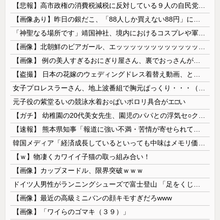
【悲報】高市政権の消費税減税に反対している９人の自民党議員が全て判明！！！！ やっぱりコイツラかｗｗｗｗｗ
【画像あり】昨日の銀だこ、「88人しか買えない88円」に大行列をなす都民コチラｗｗｗｗｗ
「神聖なる場所です」靖国神社、境内におけるコスプレや軍装の禁止を発表！
【画像】北朝鮮のビアガール、エッッッッッッッッッッッッッッッッッ！
【画像】 例の美人すぎるおにぎり屋さん、裏でおっさんが握っていたｗｗｗｗｗｗｗｗｗｗｗｗｗｗｗｗｗ
【盗撮】 日本の花嫁のウェディングドレス着替え動画、とんでもない神乳だと海外で話題に
女子プロレスラーさん、地上波番組で胸元ぱっくり・・・（※画像あり）
元子役の紫堂るいの競泳水着お○ぱいポロリ具合がエ□い
【ガチ】 幼稚園の20代美女先生、園児のパパとの浮気セ○クス動画が流出して終わる
【速報】 熊本県知事「報道に強い不満・苦情が寄せられている」→TBSの報道特集がまさにそれな件
韓国メディア「経済成長しているといっても中味はメモリ価格だけ。雇用増加見通しが半減してしまった」……韓国の内需不況は根強い状況っすね
【ｗ】物凄くカワイイ子猫の取っ組み合い！
【画像】カップヌードル、限界突破ｗｗｗ
ドイツ人男性がランニングシューズで富士登山 「足をくじいて動けない」
【画像】最近の高級ミニバンの顔キモすぎだろwww
【画像】「ワイらのゴマキ（３９）」