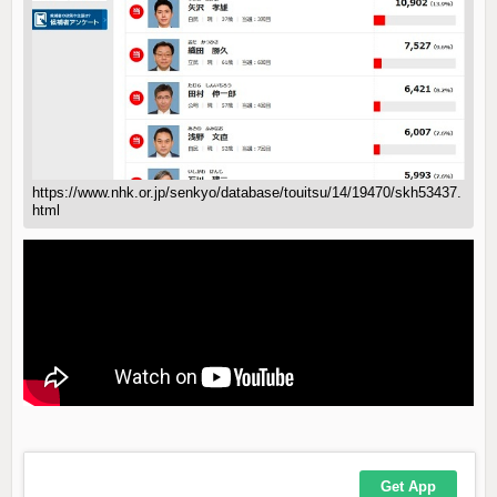
https://www.nhk.or.jp/senkyo/database/touitsu/14/19470/skh53437.
html