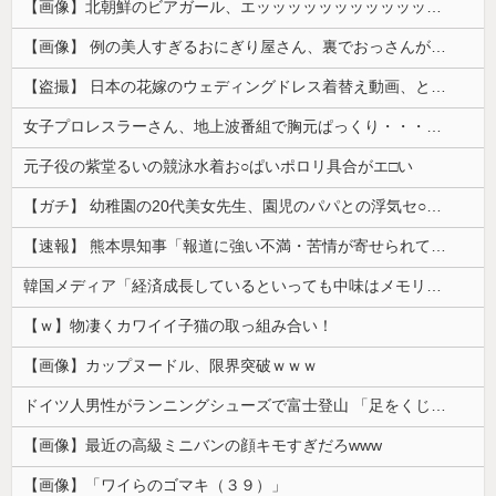
【画像】北朝鮮のビアガール、エッッッッッッッッッッッッッッッッッ！
【画像】 例の美人すぎるおにぎり屋さん、裏でおっさんが握っていたｗｗｗｗｗｗｗｗｗｗｗｗｗｗｗｗｗ
【盗撮】 日本の花嫁のウェディングドレス着替え動画、とんでもない神乳だと海外で話題に
女子プロレスラーさん、地上波番組で胸元ぱっくり・・・（※画像あり）
元子役の紫堂るいの競泳水着お○ぱいポロリ具合がエ□い
【ガチ】 幼稚園の20代美女先生、園児のパパとの浮気セ○クス動画が流出して終わる
【速報】 熊本県知事「報道に強い不満・苦情が寄せられている」→TBSの報道特集がまさにそれな件
韓国メディア「経済成長しているといっても中味はメモリ価格だけ。雇用増加見通しが半減してしまった」……韓国の内需不況は根強い状況っすね
【ｗ】物凄くカワイイ子猫の取っ組み合い！
【画像】カップヌードル、限界突破ｗｗｗ
ドイツ人男性がランニングシューズで富士登山 「足をくじいて動けない」
【画像】最近の高級ミニバンの顔キモすぎだろwww
【画像】「ワイらのゴマキ（３９）」