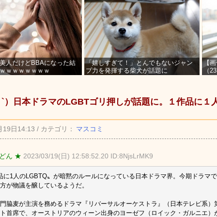
美人だけどBBAになった結
「嬉しすぎて！」とんでもないジャン
【画
ｗｗｗｗｗｗｗｗ
プ力を発揮する柴犬が話題に
（2
を募
_ゝ`）日本ドラマのLGBTゴリ押しが話題に。１作品に１人
月19日14:13 / カテゴリ：
マスコミ
どん ★
2023/03/19(日) 12:58:52.20 ID:8NjsLrMK9
品に1人のLGBTQ〟が暗黙のルールになっている日本ドラマ界。今期ドラマ
方が物議を醸しているようだ。
門脇麦が主演を務めるドラマ『リバーサルオーケストラ』（日本テレビ系）
ト首席で、オーストリアのウィーン出身のヨーゼフ（ロイック・ガルニエ）が