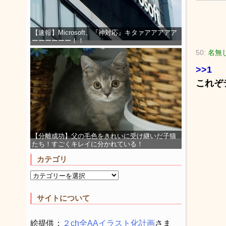
【速報】Microsoft、『神対応』キタァアアアアア
ーーーーーー！！
50:
名無
>>1
これぞ
【分離成功】父の毛色をきれいに受け継いだ子猫
たち！すごくキレイに分かれている！
カテゴリ
サイトについて
絵提供：
２ch全AAイラスト化計画
さま