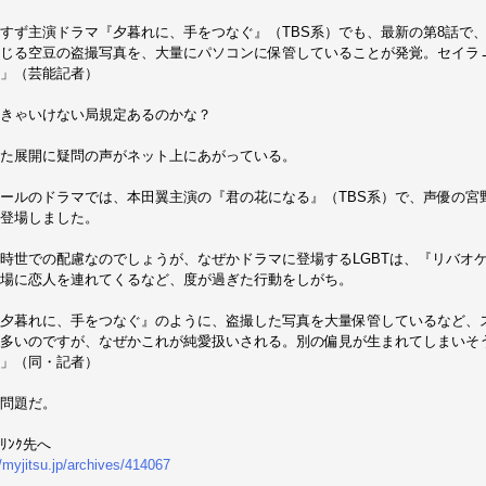
すず主演ドラマ『夕暮れに、手をつなぐ』（TBS系）でも、最新の第8話で
じる空豆の盗撮写真を、大量にパソコンに保管していることが発覚。セイラ
」（芸能記者）
きゃいけない局規定あるのかな？
た展開に疑問の声がネット上にあがっている。
ールのドラマでは、本田翼主演の『君の花になる』（TBS系）で、声優の宮
登場しました。
時世での配慮なのでしょうが、なぜかドラマに登場するLGBTは、『リバオ
場に恋人を連れてくるなど、度が過ぎた行動をしがち。
夕暮れに、手をつなぐ』のように、盗撮した写真を大量保管しているなど、
多いのですが、なぜかこれが純愛扱いされる。別の偏見が生まれてしまいそ
」（同・記者）
問題だ。
ﾘﾝｸ先へ
//myjitsu.jp/archives/414067