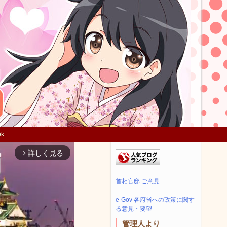
ok
詳しく見る
arrow_forward_ios
首相官邸 ご意見
e-Gov 各府省への政策に関す
る意見・要望
管理人より