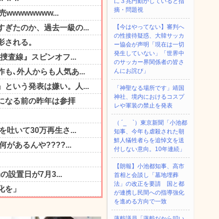
に３兆円動かしていると指
摘・問題視
【今はやってない】審判へ
の性接待疑惑、大韓サッカ
ー協会が声明「現在は一切
発生していない」「世界中
のサッカー界関係者の皆さ
んにお詫び」
「神聖なる場所です」靖国
神社、境内におけるコスプ
レや軍装の禁止を発表
（ ´_ゝ`）東京新聞「小池都
知事、今年も虐殺された朝
鮮人犠牲者らを追悼文を送
付しない意向。10年連続」
【朗報】小池都知事、高市
首相と会談し「墓地埋葬
法」の改正を要請 国と都
が連携し民間への指導強化
を進める方向で一致
蓮舫議員「蓮舫だから叩い