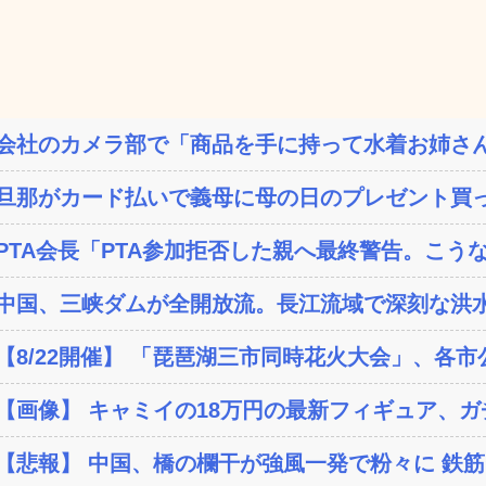
会社のカメラ部で「商品を手に持って水着お姉さん
旦那がカード払いで義母に母の日のプレゼント買って
PTA会長「PTA参加拒否した親へ最終警告。こう
中国、三峡ダムが全開放流。長江流域で深刻な洪
【8/22開催】 「琵琶湖三市同時花火大会」、各市
【画像】 キャミイの18万円の最新フィギュア、ガチ
【悲報】 中国、橋の欄干が強風一発で粉々に 鉄筋ゼ