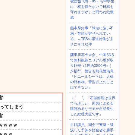
被団協代表（85）も中学生
に「核を持たないで日本を
守れますか」と問われ危機
感
熊本県知事「報道に強い不
満・苦情が寄せられてい
る」→TBSの報道特集がま
さにそれな件
隅田川花火大会、中国SNS
で無料観覧エリアの場所取
り転売（1席約3500円～）
が横行 警告も無視警備員
「ビニールシートは、人様
の所有物。警告以上のこと
はできない」
（ ´_ゝ`）「石破総理は世界
でも珍しい、国民による石
破辞めるなデモが自然発生
した総理大臣です」
世耕議員、国会で審議・議
決した予算を財務省が勝手