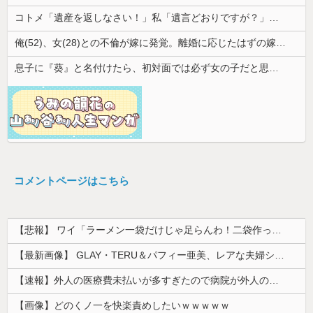
コトメ「遺産を返しなさい！」私「遺言どおりですが？」→夫の遺産を巡る話し合いが思わぬ展開になって…
俺(52)、女(28)との不倫が嫁に発覚。離婚に応じたはずの嫁からエグすぎる攻撃が恐ろしすぎる
息子に『葵』と名付けたら、初対面では必ず女の子だと思われる。同じ名前でも避けられなかった勘違いとは…
コメントページはこちら
【悲報】 ワイ「ラーメン一袋だけじゃ足らんわ！二袋作ったろ！」→結果ｗｗｗ
【最新画像】 GLAY・TERU＆パフィー亜美、レアな夫婦ショットを公開してしまう！
【速報】外人の医療費未払いが多すぎたので病院が外人の治療を断るようになってしまう
【画像】どのくノ一を快楽責めしたいｗｗｗｗｗ