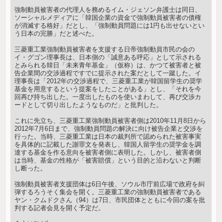
強制動員被害者の代理人を務めるイム・ジェソン弁護士は同日、
ソーシャルメディアに「韓国企業の資金で強制動員被害者の債権
が消滅する格好」だとし、「強制動員問題には1円も出せないとい
う日本の完勝」だと述べた。
三菱重工業強制動員被害者を支援する日帝強制動員市民の会の
イ・グゴン理事長は、日本側の「誠意ある呼応」として示される
とみられる韓日「未来青年基金」（仮称）は、かつて被害者と被
告企業間の交渉過程ですでに提示された案だとして一蹴した。イ
理事長は「2012年の交渉過程で、三菱重工業が韓国留学生の奨学
基金を用意するという提案をしたことがある」とし、「それを今
回再び持ち出した。一度出したものを使いまわして、再び交渉カ
ードとして切り出したようなものだ」と批判した。
これに先立ち、三菱重工業強制動員被害者側は2010年11月8日から
2012年7月6日まで、強制動員問題の解決に向け被告企業と交渉を
行った。当時、三菱重工業は日本の裁判所で認められた被害事実
を具体的に記載した謝罪文を発表し、韓国人留学生の奨学金を調
達する基金を作る意向を被害者側に表明した。しかし、被害者側
は当時、基金の性格が「被害賠償」という目的と沿わないと判断
し断った。
強制動員被害者支援団体は6日午後、ソウル市庁前広場で政府を糾
弾するろうそく集会を開く。三菱重工業の強制動員被害者である
ヤン・クムドクさん（94）は7日、市民団体とともに今回の案を批
判する記者会見を開く予定だ。