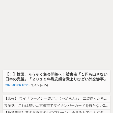
【！】韓国、ろうそく集会開催へ！被害者「１円も出さない
日本の完勝」「２０１５年慰安婦合意よりひどい外交惨事」
2023/03/06 10:28
コメント(15)
【悲報】 ワイ「ラーメン一袋だけじゃ足らんわ！二袋作ったろ！」→結果ｗ...
共産党「これは酷い…京都市でマイナンバーカードを持たない29万人がポイ...
【放送事故】昔のドラマのレ◯プシーン、今見るとアウトすぎる・・・