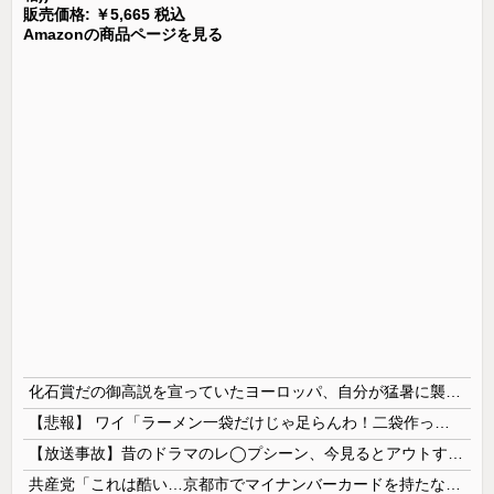
販売価格: ￥5,665 税込
Amazonの商品ページを見る
化石賞だの御高説を宣っていたヨーロッパ、自分が猛暑に襲われると為すすべべもなくダメージを受けてしまい……
【悲報】 ワイ「ラーメン一袋だけじゃ足らんわ！二袋作ったろ！」→結果ｗｗｗ
【放送事故】昔のドラマのレ◯プシーン、今見るとアウトすぎる・・・
共産党「これは酷い…京都市でマイナンバーカードを持たない29万人がポイント給付事業から排除された」