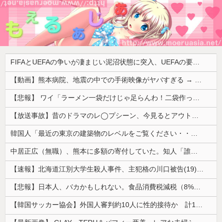
FIFAとUEFAの争いが凄まじい泥沼状態に突入、UEFAの要求を呑んだFIFAだったがUEFA側は強硬姿勢を崩さず……
【動画】熊本病院、地震の中での手術映像がヤバすぎる → 医療機器が飛び交う激震の中で患者を全身で庇う医師らの咄嗟の行動に世界中から絶賛の嵐
【悲報】 ワイ「ラーメン一袋だけじゃ足らんわ！二袋作ったろ！」→結果ｗｗｗ
【放送事故】昔のドラマのレ◯プシーン、今見るとアウトすぎる・・・
韓国人「最近の東京の建築物のレベルをご覧ください・・・」
中居正広（無職）、熊本に多額の寄付していた。知人「誰にも知られなくてもいい、と公表してない」
【速報】北海道江別大学生殺人事件、主犯格の川口被告(19)に無期懲役の判決
【悲報】日本人、バカかもしれない。食品消費税減税（8%→1%）に93.2%の国民が賛成してしまう
【韓国サッカー協会】外国人審判約10人に性的接待か 計1496回、約2億ウォン（約2200万円）