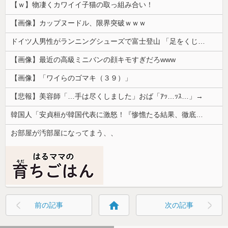
【ｗ】物凄くカワイイ子猫の取っ組み合い！
【画像】カップヌードル、限界突破ｗｗｗ
ドイツ人男性がランニングシューズで富士登山 「足をくじいて動けない」
【画像】最近の高級ミニバンの顔キモすぎだろwww
【画像】「ワイらのゴマキ（３９）」
【悲報】美容師「…手は尽くしました」おば「ｱｯ…ｯｽ…」→
韓国人「安貞桓が韓国代表に激怒！『惨憺たる結果、徹底的な刷新が必要だ』と監督や協会を痛烈批判」
お部屋が汚部屋になってまう、、
home
前の記事
次の記事