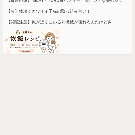
【最新画像】 GLAY・TERU＆パフィー亜美、レアな夫婦ショットを公開してしまう！
【ｗ】物凄くカワイイ子猫の取っ組み合い！
【閲覧注意】俺が近くにいると機械が壊れるんだけどさ