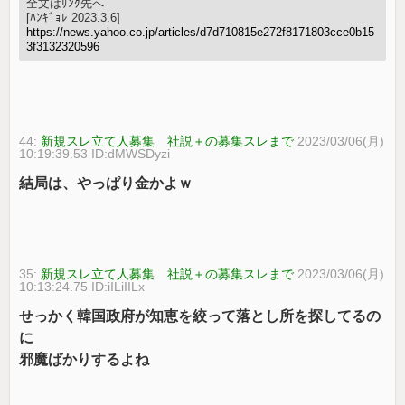
全文はﾘﾝｸ先へ
[ﾊﾝｷﾞｮﾚ 2023.3.6]
https://news.yahoo.co.jp/articles/d7d710815e272f8171803cce0b15
3f3132320596
44:
新規スレ立て人募集 社説＋の募集スレまで
2023/03/06(月)
10:19:39.53 ID:dMWSDyzi
結局は、やっぱり金かよｗ
35:
新規スレ立て人募集 社説＋の募集スレまで
2023/03/06(月)
10:13:24.75 ID:iILiIILx
せっかく韓国政府が知恵を絞って落とし所を探してるの
に
邪魔ばかりするよね