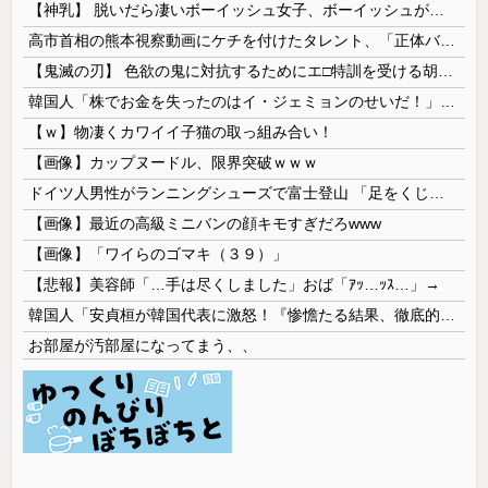
【神乳】 脱いだら凄いボーイッシュ女子、ボーイッシュがどうでも良くなる ”お○ぱい” がこちらｗｗｗｗｗ
高市首相の熊本視察動画にケチを付けたタレント、「正体バレバレよな」と黒電話の呼び方であっさりと……
【鬼滅の刃】 色欲の鬼に対抗するためにエ□特訓を受ける胡蝶しのぶ…！クールなしのぶが快楽に抗えず翻弄されちゃう…
韓国人「株でお金を失ったのはイ・ジェミョンのせいだ！」として支持率が右肩下がりに……まあ、本当にその側面があるので救えないんですが
【ｗ】物凄くカワイイ子猫の取っ組み合い！
【画像】カップヌードル、限界突破ｗｗｗ
ドイツ人男性がランニングシューズで富士登山 「足をくじいて動けない」
【画像】最近の高級ミニバンの顔キモすぎだろwww
【画像】「ワイらのゴマキ（３９）」
【悲報】美容師「…手は尽くしました」おば「ｱｯ…ｯｽ…」→
韓国人「安貞桓が韓国代表に激怒！『惨憺たる結果、徹底的な刷新が必要だ』と監督や協会を痛烈批判」
お部屋が汚部屋になってまう、、