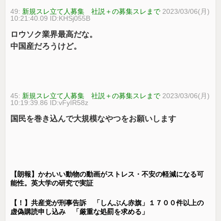
49:
新規スレ立て人募集 社説＋の募集スレまで
2023/03/06(月)
10:21:40.09 ID:KHSj055B
ロウソク業界最高だな。
中国産だろうけど。
45:
新規スレ立て人募集 社説＋の募集スレまで
2023/03/06(月)
10:19:39.86 ID:vFyIR58z
国民を巻き込んで大規模なやつをお願いします
【朗報】かわいい動物の動画がストレス・不安の軽減になる可
能性。英大学の研究で実証
【！】共産党が刑事告訴 「しんぶん赤旗」１７００件以上の
虚偽購読申し込み 「厳重な処罰を求める」