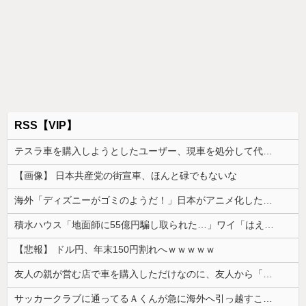
RSS【VIP】
テスラ車を購入しようとしたユーザー、現車を処分して代金を支払い、平日の納車日に予定を合わせた結果……
【画像】 日本共産党の街宣車、ほんと碌でもないな
海外「ディズニーがゴミのようだ！」日本がアニメ化した米人気SF作品に絶賛の声が殺到中
積水ハウス「地面師に55億円騙し取られた…」ワイ「はえーかわいそう…会社滅茶苦茶やろなぁ」
【悲報】 ドル円、年末150円割れへｗｗｗｗｗ
友人の親が営む店で車を購入しただけなのに、友人から「裏切った」と責められるようになった理由が理解できず…
サッカークラブに通ってるＡくんが急に海外へ引っ越すことに。一番仲良くしてた息子がショックを受けて...