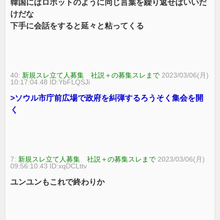
韓国にはロボットのように同じ言葉を繰り返せばいいだ
けだな
下手に会話をすると延々と粘ってくる
40:
新規スレ立て人募集 社説＋の募集スレまで
2023/03/06(月)
10:17:04.48 ID:YbFLQSJi
>ソウル市庁前広場で政府を糾弾するろうそく集会を開
く
7:
新規スレ立て人募集 社説＋の募集スレまで
2023/03/06(月)
09:56:10.43 ID:xqDCLttv
ユンユンもこれで終わりか