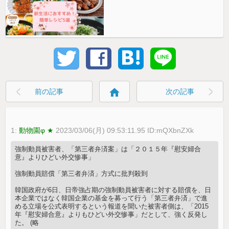
home
前の記事
次の記事
1:
動物園φ ★
2023/03/06(月) 09:53:11.95 ID:mQXbnZXk
強制動員被害者、「第三者弁済案」は「２０１５年『慰安婦合
意』よりひどい外交惨事」
強制動員賠償「第三者弁済」方式に批判殺到
韓国政府が6日、日帝強占期の強制動員被害者に対する賠償を、日
本企業ではなく韓国企業の基金を募って行う「第三者弁済」で進
める立場を公式表明するという報道を聞いた被害者側は、「2015
年『慰安婦合意』よりもひどい外交惨事」だとして、強く反発し
た。 (略