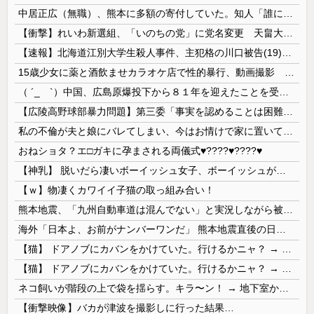
中居正広（無職）、熊本に多額の寄付していた。知人「誰にも知られなくてもいい、と公表してない」
【衝撃】れいわ新選組、「いのちの党」に党名変更 天畠大輔氏が共同代表へ
【速報】北海道江別大学生殺人事件、主犯格の川口被告(19)に無期懲役の判決
15歳少女に薬と酒飲ませカラオケ店で性的暴行、動画撮影 54歳無職を再逮捕 動画770本も見つかる
（ ´_ゝ`）中国、広島原爆投下から８１年を迎えたことを受け「日本は原爆被害者の立場で同情を買おうとするのを止めろ」
【広陵高野球部暴力問題】第三委「事実を認めることは困難」元部員「SNS開示請求開始」犯人として晒してた人達に損害賠償請求訴訟を起こす方針
私の不倫が夫と娘にバレてしまい、今はお情けで家に置いてもらっている状態です。行為を娘に見られていたなんて全く気付きませんでした。娘の「汚...
おねショタ？エ□ガキに孕まされる両儀式♥️????♥️????♥️
【神乳】 脱いだら凄いボーイッシュ女子、ボーイッシュがどうでも良くなる ”お○ぱい” がこちらｗｗｗｗｗ
【ｗ】物凄くカワイイ子猫の取っ組み合い！
熊本地震、「九州自動車道は混んでない」と実況しながら被災地へ向かう有名アナなどに批判殺到 全国紙記者「最新の状況をいち早く伝えることは報道機関としての責務」「情報を取り上げることには大きな意義がある」
海外「日本よ、お前がナンバーワンだ」 熊本地震直後の日本の対応のスピードに世界が衝撃
【猫】 ドアノブにカバンをかけていた。行けるかニャ？ → 猫はこうなります…
【猫】 ドアノブにカバンをかけていた。行けるかニャ？ → 猫はこうなります…
ネコ飼いが階段の上で袋を揺らす。キラ〜ン！ → 地下室からヤツが現れる…
【衝撃映像】バカが津波を撮影しに行った結果…