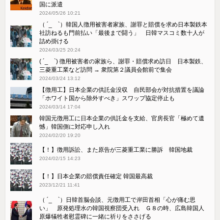
国に派遣
2024/05/26 10:21
（ ´_ゝ`）韓国人徴用被害者家族、謝罪と賠償を求め日本製鉄本
社訪ねるも門前払い「最後まで闘う」 日韓マスコミ数十人が
詰め掛ける
2024/03/25 20:24
( ´_ゝ`) 徴用被害者の家族ら、謝罪・賠償求め訪日 日本製鉄、
三菱重工業など訪問 → 衆院第２議員会館前で集会
2024/03/24 13:12
【徴用工】日本企業の供託金没収 自民部会が対抗措置を議論
「ホワイト国から除外すべき」スワップ協定停止も
2024/03/14 17:04
韓国元徴用工に日本企業の供託金を支給、官房長官「極めて遺
憾」韓国側に対応申し入れ
2024/02/20 19:20
【！】徴用訴訟、また原告が三菱重工業に勝訴 韓国地裁
2024/02/15 14:23
【！】日本企業の賠償責任確定 韓国最高裁
2023/12/21 11:41
（ ´_ゝ`）日韓首脳会談、元徴用工で岸田首相「心が痛む思
い」 原発処理水の韓国視察団受入れ Ｇ８の時、広島韓国人
原爆犠牲者慰霊碑に一緒に祈りをささげる