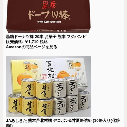
黒糖ドーナツ棒 20本 お菓子 熊本 フジバンビ
販売価格: ￥1,710 税込
Amazonの商品ページを見る
JAあしきた 熊本芦北柑橘 デコポン&甘夏缶詰め (10缶入り(化粧
箱))