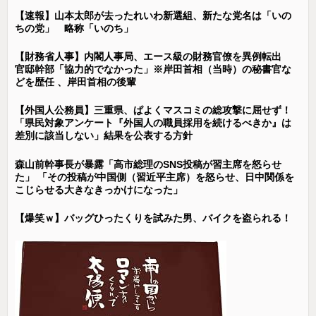
【速報】山本太郎が去ったれいわ新選組、新たな党名は「いの
ちの党」 略称「いのち」
【財務省人事】内閣人事局、エース級の財務官僚を異例転出
官邸幹部「協力的でなかった」※岸田首相（当時）の秘書官な
どを歴任 、岸田首相の後輩
【外国人公務員】三重県、ぱよくマスコミの総攻撃に屈せず！
「県民対象アンケート『外国人の職員採用を続けるべきか』は
差別に該当しない」結果を公表する方針
森山前幹事長が暴露「高市総理のSNS投稿が習主席を怒らせ
た」 「その投稿が中国側（習近平主席）を怒らせ、日中関係を
こじらせる大きなきっかけになった」
【爆笑ｗ】バッグひったくりを試みた男、バイクを盗られる！