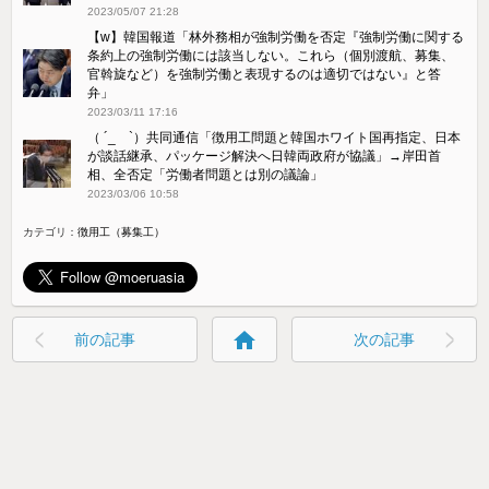
2023/05/07 21:28
【w】韓国報道「林外務相が強制労働を否定『強制労働に関する
条約上の強制労働には該当しない。これら（個別渡航、募集、
官斡旋など）を強制労働と表現するのは適切ではない』と答
弁」
2023/03/11 17:16
（ ´_ゝ`）共同通信「徴用工問題と韓国ホワイト国再指定、日本
が談話継承、パッケージ解決へ日韓両政府が協議」→岸田首
相、全否定「労働者問題とは別の議論」
2023/03/06 10:58
カテゴリ：
徴用工（募集工）
home
前の記事
次の記事