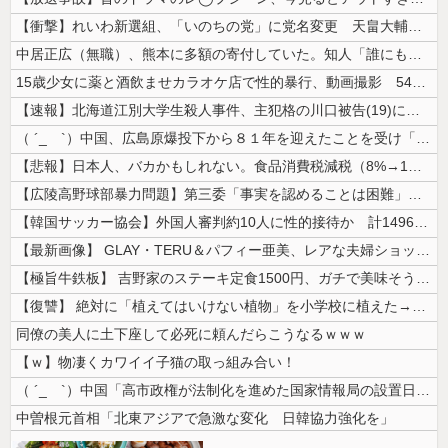
【衝撃】れいわ新選組、「いのちの党」に党名変更 天畠大輔氏が共同代表へ
中居正広（無職）、熊本に多額の寄付していた。知人「誰にも知られなくても...
15歳少女に薬と酒飲ませカラオケ店で性的暴行、動画撮影 54歳無職を再...
【速報】北海道江別大学生殺人事件、主犯格の川口被告(19)に無期懲役の...
（ ´_ゝ`）中国、広島原爆投下から８１年を迎えたことを受け「日本は原...
【悲報】日本人、バカかもしれない。食品消費税減税（8%→1%）に93....
【広陵高野球部暴力問題】第三委「事実を認めることは困難」元部員「SNS...
【韓国サッカー協会】外国人審判約10人に性的接待か 計1496回、約2...
【最新画像】 GLAY・TERU＆パフィー亜美、レアな夫婦ショットを公...
【極旨牛鉄板】 吉野家のステーキ定食1500円、ガチで美味そうｗｗｗ
【復讐】 絶対に「植えてはいけない植物」を小学校に植えた→20年経って...
同僚の美人に土下座して必死に頼んだらこうなるｗｗｗ
【ｗ】物凄くカワイイ子猫の取っ組み合い！
（ ´_ゝ`）中国「高市政権が法制化を進めた国家情報局の設置日が7月3...
中曽根元首相「北東アジアで急激な変化 日韓協力強化を」