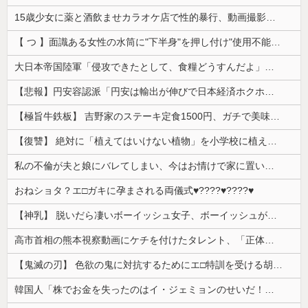
15歳少女に薬と酒飲ませカラオケ店で性的暴行、動画撮影 54歳無職を再逮捕 動画770本も見つかる
【 つ 】面識ある女性の水筒に"下半身"を押し付け"使用不能"にした疑い 66歳男を「器物損壊」容疑で逮捕 札幌市
大日本帝国陸軍「侵攻できたとして、食糧どうすんだよ」大本営「現地調達」陸軍「え？」
【悲報】円安容認派「円安は輸出が伸びで日本経済ホクホク！」⇒ 世界に売る物が無さすぎて輸出額で韓国に惨敗・・・
【極旨牛鉄板】 吉野家のステーキ定食1500円、ガチで美味そうｗｗｗ
【復讐】 絶対に「植えてはいけない植物」を小学校に植えた→20年経って見に行くと…「！？」衝撃の光景が・・・
私の不倫が夫と娘にバレてしまい、今はお情けで家に置いてもらっている状態です。行為を娘に見られていたなんて全く気付きませんでした。娘の「汚...
おねショタ？エ□ガキに孕まされる両儀式♥️????♥️????♥️
【神乳】 脱いだら凄いボーイッシュ女子、ボーイッシュがどうでも良くなる ”お○ぱい” がこちらｗｗｗｗｗ
高市首相の熊本視察動画にケチを付けたタレント、「正体バレバレよな」と黒電話の呼び方であっさりと……
【鬼滅の刃】 色欲の鬼に対抗するためにエ□特訓を受ける胡蝶しのぶ…！クールなしのぶが快楽に抗えず翻弄されちゃう…
韓国人「株でお金を失ったのはイ・ジェミョンのせいだ！」として支持率が右肩下がりに……まあ、本当にその側面があるので救えないんですが