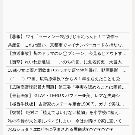
【悲報】 ワイ「ラーメン一袋だけじゃ足らんわ！二袋作ったろ！」→結果ｗｗｗ
共産党「これは酷い…京都市でマイナンバーカードを持たない29万人がポイント給付事業から排除された」
【放送事故】昔のドラマのレ◯プシーン、今見るとアウトすぎる・・・
【衝撃】れいわ新選組、「いのちの党」に党名変更 天畠大輔氏が共同代表へ
15歳少女に薬と酒飲ませカラオケ店で性的暴行、動画撮影 54歳無職を再逮捕 動画770本も見つかる
（ ´_ゝ`）中国、広島原爆投下から８１年を迎えたことを受け「日本は原爆被害者の立場で同情を買おうとするのを止めろ」
【広陵高野球部暴力問題】第三委「事実を認めることは困難」元部員「SNS開示請求開始」犯人として晒してた人達に損害賠償請求訴訟を起こす方針
【最新画像】 GLAY・TERU＆パフィー亜美、レアな夫婦ショットを公開してしまう！
【極旨牛鉄板】 吉野家のステーキ定食1500円、ガチで美味そうｗｗｗ
【復讐】 絶対に「植えてはいけない植物」を小学校に植えた→20年経って見に行くと…「！？」衝撃の光景が・・・
私の不倫が夫と娘にバレてしまい、今はお情けで家に置いてもらっている状態です。行為を娘に見られていたなんて全く気付きませんでした。娘の「汚...
おねショタ？エ□ガキに孕まされる両儀式♥️????♥️????♥️