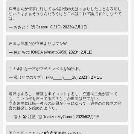
岸田さんが何事に対しても検討使ゆえはっきりしたことを表明し
ないのはまぁそうなんだろうけどこれはこれで論点ずらしなので
は。
— おさとう (@Osatou_O31O)
2023年2月1日
岸田は最悪だが立民よりはマシW
— 俺たちのHONDA (@natto5959)
2023年2月1日
この余計な一言が立民のレベルを物語る。
— 私（サブのサブ） (@a____h____29)
2023年2月1日
退席はするし、審議もボイコットするし、立憲民主党が言って
も、こいつ何を言ってるの？としか世間は見てない。
立憲民主党は統一教会の話題が下火になって、過去の自民党の発
言の粗探しを始めたようだ。
— 陽太 🏖️ 🇯🇵 (@RealizedMyGame)
2023年2月1日
国会で言うことか？
#立憲民主党いらない