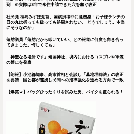
到 ※実際は3年で永住申請できた穴を塞ぐ改正
社民党 福島みずほ党首、国旗損壊罪に危機感「お子様ランチの
日の丸は折っても破っても処罰されない、 どうでしょう。本当
にそうなのか」
蓮舫議員「蓮舫だから叩いていい、との報道に何度も向き合っ
てきました。悔しくても」
「神聖なる場所です」靖国神社、境内におけるコスプレや軍装
の禁止を発表
【朗報】小池都知事、高市首相と会談し「墓地埋葬法」の改正
を要請 国と都が連携し民間への指導強化を進める方向で一致
【爆笑ｗ】バッグひったくりを試みた男、バイクを盗られる！