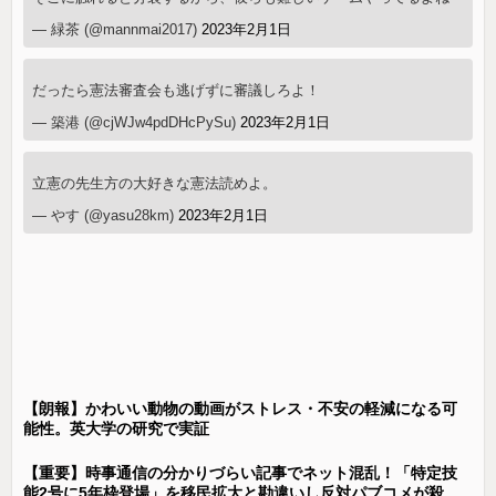
— 緑茶 (@mannmai2017)
2023年2月1日
だったら憲法審査会も逃げずに審議しろよ！
— 築港 (@cjWJw4pdDHcPySu)
2023年2月1日
立憲の先生方の大好きな憲法読めよ。
— やす (@yasu28km)
2023年2月1日
【朗報】かわいい動物の動画がストレス・不安の軽減になる可
能性。英大学の研究で実証
【重要】時事通信の分かりづらい記事でネット混乱！「特定技
能2号に5年枠登場」を移民拡大と勘違いし反対パブコメが殺