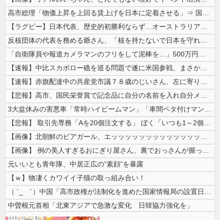
高市総理「物価上昇を上回る賃上げを日本に定着させる」⇒ 国家公務員月...
【ラグビー】日本代表、歴史的初勝利ならず…オーストラリアに逆転負け ８...
反核団体の代表を務める爺さん、「核を持たないで日本を守れますか」と中学...
「自衛隊員や報道カメラマンのフリをして泥棒を…」500万円分の預金通帳...
【速報】中比スカボロー礁を巡る問題で遂に米国参戦、まさかのこっち擁護で...
【速報】赤旗配達中の共産党市議７８歳のじいさん、左に寄りすぎたか車で民...
【悲報】高市、国民栄誉賞で記念品に自分の名前を入れ自分メインのPV撮影...
3大盆休みの害悪車「常時ハイビームマン」「車間ベタ付けマン」「法定速度...
【悲報】 取引先専務「Aを20個注文する」 ぼく「いつも1～2個しか使...
【画像】北朝鮮のビアガール、エッッッッッッッッッッッッッッッッッ！
【画像】 例の美人すぎるおにぎり屋さん、裏でおっさんが握っていたｗｗｗ...
元いいとも青年隊、中居正広の”素顔”を暴露
【ｗ】物凄くカワイイ子猫の取っ組み合い！
（ ´_ゝ`）中国「高市政権が法制化を進めた国家情報局の設置日が7月3...
中曽根元首相「北東アジアで急激な変化 日韓協力強化を」