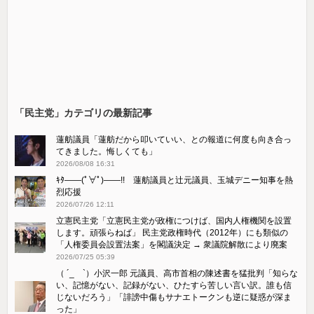
「民主党」カテゴリの最新記事
蓮舫議員「蓮舫だから叩いていい、との報道に何度も向き合っ
てきました。悔しくても」
2026/08/08 16:31
ｷﾀ――(ﾟ∀ﾟ)――!! 蓮舫議員と辻元議員、玉城デニー知事を熱
烈応援
2026/07/26 12:11
立憲民主党「立憲民主党が政権につけば、国内人権機関を設置
します。頑張らねば」 民主党政権時代（2012年）にも類似の
「人権委員会設置法案」を閣議決定 → 衆議院解散により廃案
2026/07/25 05:39
（ ´_ゝ`）小沢一郎 元議員、高市首相の陳述書を猛批判「知らな
い、記憶がない、記録がない、ひたすら苦しい言い訳。誰も信
じないだろう」「誹謗中傷もサナエトークンも逆に疑惑が深ま
った」