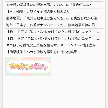
元子役の紫堂るいの競泳水着お○ぱいポロリ具合がエ□い
【ｗ】物凄くカワイイ子猫の取っ組み合い！
熊本地震、「九州自動車道は混んでない」と実況しながら被災地へ向かう有名アナなどに批判殺到 全国紙記者「最新の状況をいち早く伝えることは報道機関としての責務」「情報を取り上げることには大きな意義がある」
海外「日本よ、お前がナンバーワンだ」 熊本地震直後の日本の対応のスピードに世界が衝撃
【猫】 ドアノブにカバンをかけていた。行けるかニャ？ → 猫はこうなります…
【猫】 ドアノブにカバンをかけていた。行けるかニャ？ → 猫はこうなります…
ネコ飼いが階段の上で袋を揺らす。キラ〜ン！ → 地下室からヤツが現れる…
【衝撃映像】バカが津波を撮影しに行った結果…