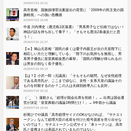
2026/07/23 20:31
高市首相、国旗損壊罪法案提出の背景に 「2009年の民主党の国
旗軽視」への強い危機感
2026/07/23 16:08
中道 川内博史（鹿児島1区落選）「男系男子など伝統ではない！
神話の話を持ち出して養子！」「そもそも憲法2条違反だと思
う！」
2026/07/20 22:37
【ｗ】鳩山元首相「国民の多くは愛子内親王が次の天皇陛下に
相応しい方だと理解している」「陛下のお気持ちを無視し、男
系男子優先に皇室典範改悪の暴挙」「国民の理解が得られるの
は男女の別なく長子優先」
2026/07/20 06:15
【は？】小沢一郎（元議員）「そもそもの疑問。なぜ女性総理
である高市氏が、ここまで頑なに、女性・女系天皇の議論その
ものを封殺するのか？この人は夫婦別姓導入にも反対」
2026/07/18 20:32
（ ´_ゝ`）蓮舫さん「総理が国会出席を拒絶！」→ 出席は国会運
営が決定「皇室典範の議論1時間だけ！」→ 9年前から議論
2026/07/18 18:04
杉尾ひでや議員「高市総理サイドのOKがなければ、『サナエト
ークン』なんて総理大臣の名前を付けた暗号資産を売り出せな
いのでは？」 サナエトークン公式サイト「本トークンは、高市
氏と提携または承認されているものではない」