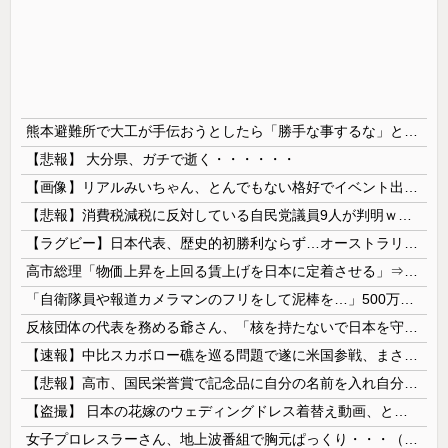
熊本避難所で大工が手伝おうとしたら「勝手な事するな」と行政側に止められた！との証言、内容があまりに胡散臭すぎた結果……
【悲報】 大分県、ガチで逝く・・・・・・
【画像】リアルみいちゃん、とんでもない格好でイベント出演するwwwwwwwwww
【悲報】消費税減税に反対している自民党議員9人が判明ｗｗｗｗｗｗ
【ラグビー】日本代表、歴史的初勝利ならず…オーストラリアに逆転負け ８戦全敗
高市総理「物価上昇を上回る賃上げを日本に定着させる」⇒ 国家公務員月給3.51％増へ
「自衛隊員や報道カメラマンのフリをして泥棒を…」500万円分の預金通帳を盗まれた高齢女性が明かす被害！
反核団体の代表を務める爺さん、「核を持たないで日本を守れますか」と中学生に詰問された結果……
【速報】中比スカボロー礁を巡る問題で遂に米国参戦、まさかのこっち擁護であっち批判！！
【悲報】高市、国民栄誉賞で記念品に自分の名前を入れ自分メインのPV撮影して炎上中w w w w w w w w w
【盗撮】 日本の花嫁のウェディングドレス着替え動画、とんでもない神乳だと海外で話題に
女子プロレスラーさん、地上波番組で胸元ぱっくり・・・（※画像あり）