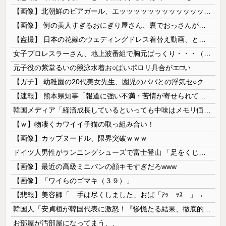
【画像】北朝鮮のビアガール、エッッッッッッッッッッッッッッッッッ！
【画像】 例の美人すぎるおにぎり屋さん、裏でおっさんが握っていたｗｗｗｗｗｗｗｗｗｗｗｗｗｗｗｗｗ
【盗撮】 日本の花嫁のウェディングドレス着替え動画、とんでもない神乳だと海外で話題に
女子プロレスラーさん、地上波番組で胸元ぱっくり・・・（※画像あり）
元子役の紫堂るいの競泳水着お○ぱいポロリ具合がエ□い
【ガチ】 幼稚園の20代美女先生、園児のパパとの浮気セ○クス動画が流出して終わる
【速報】 熊本県知事「報道に強い不満・苦情が寄せられている」→TBSの報道特集がまさにそれな件
韓国メディア「経済成長しているといっても中味はメモリ価格だけ。雇用増加見通しが半減してしまった」……韓国の内需不況は根強い状況っすね
【ｗ】物凄くカワイイ子猫の取っ組み合い！
【画像】カップヌードル、限界突破ｗｗｗ
ドイツ人男性がランニングシューズで富士登山 「足をくじいて動けない」
【画像】最近の高級ミニバンの顔キモすぎだろwww
【画像】「ワイらのゴマキ（３９）」
【悲報】美容師「…手は尽くしました」おば「ｱｯ…ｯｽ…」→
韓国人「安貞桓が韓国代表に激怒！『惨憺たる結果、徹底的な刷新が必要だ』と監督や協会を痛烈批判」
お部屋が汚部屋になってまう、、