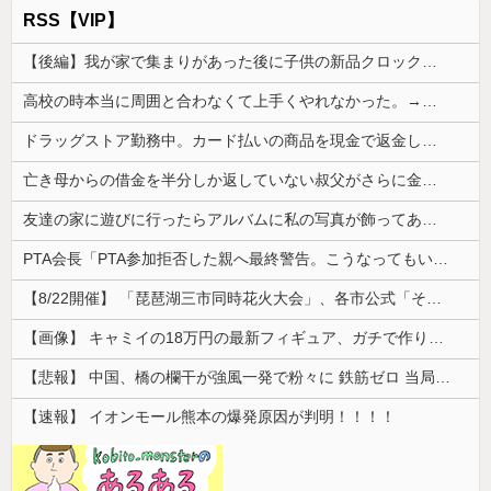
RSS【VIP】
【後編】我が家で集まりがあった後に子供の新品クロックスが消えた。犯人のママがカバンに入れるのを見た人もいるのに相手旦那が「証拠は？」と認めない…...
高校の時本当に周囲と合わなくて上手くやれなかった。→飲み会で偶然同じ高校の人と出会った
ドラッグストア勤務中。カード払いの商品を現金で返金してほしいと言い張る女性客。断っても引き下がらず、その後まさかの展開に…
亡き母からの借金を半分しか返していない叔父がさらに金を貸してほしいと訪ねてきた。完済するまで貸せないと断ると…
友達の家に遊びに行ったらアルバムに私の写真が飾ってあった。しかも私が知らない写真
PTA会長「PTA参加拒否した親へ最終警告。こうなってもいい？」
【8/22開催】 「琵琶湖三市同時花火大会」、各市公式「そんな花火大会は存在しない」→ 高価チケットを購入した人達がSNS阿鼻叫喚
【画像】 キャミイの18万円の最新フィギュア、ガチで作り込みがエグすぎる
【悲報】 中国、橋の欄干が強風一発で粉々に 鉄筋ゼロ 当局「接着剤でくっつけただけ」「正常で、品質問題はない」
【速報】 イオンモール熊本の爆発原因が判明！！！！