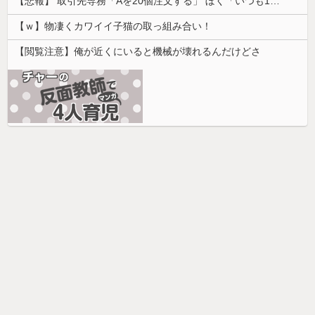
【悲報】 取引先専務「Aを20個注文する」 ぼく「いつも1～2個しか使わないけど本当に20であってる？」 取専「あってる」→結果『こう』なったんだが...
【ｗ】物凄くカワイイ子猫の取っ組み合い！
【閲覧注意】俺が近くにいると機械が壊れるんだけどさ