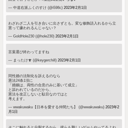
— 中道右派ふくのすけ (@i598c)
2023年2月1日
わざわざ二人を引き合いに出さずとも。変な修飾語入れるから立
憲って嫌われるんじゃない？
— GoldHole230 (@hole230)
2023年2月1日
言葉選び終わってますね
— まったけ🍄 (@keygerchill)
2023年2月1日
同性婚の法制化を訴えるのなら
憲法24条1項に
「婚姻は、両性の合意のみに基いて成立」
と謳われているのだから、
憲法を改正しないと駄目なのではと
考えます。
— wwakuwaku【日本を愛する仲間たち】 (@wwakuwaku)
2023年2
月1日
そこに触れると分裂するから、彼らも難しいゲームやってるよね