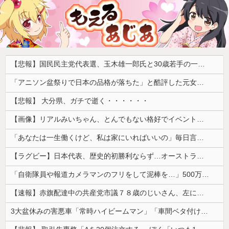
【悲報】国民民主党代表選、玉木雄一郎氏と30歳若手の一騎打ちへ → 榛葉幹事長の不出馬にネットで疑問噴出 ｗｗｗｗｗｗｗｗｗｗｗｗｗｗｗ
「アニソン盆祭りで日本の品格が落ちた」と酷評した元女優、「あんたが品格を語るのかよ！」と総ツッコミを食らってしまい……
【悲報】 大分県、ガチで逝く・・・・・・
【画像】リアルみいちゃん、とんでもない格好でイベント出演するwwwwwwwwww
「あなたは一生働くけど、私は家にいればいいの」毎日言われた20歳がついに返した一言…
【ラグビー】日本代表、歴史的初勝利ならず…オーストラリアに逆転負け ８戦全敗
「自衛隊員や報道カメラマンのフリをして泥棒を…」500万円分の預金通帳を盗まれた高齢女性が明かす被害！
【速報】赤旗配達中の共産党市議７８歳のじいさん、左に寄りすぎたか車で民家当て逃げ
3大盆休みの害悪車「常時ハイビームマン」「車間ベタ付けマン」「法定速度絶対遵守マン」