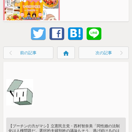
home
前の記事
次の記事
【プーチンの方がマシ】立憲民主党・西村智奈美「同性婚の法制
化は人権問題だ。選択的夫婦別姓の議論もそう、逃げ続けるのは