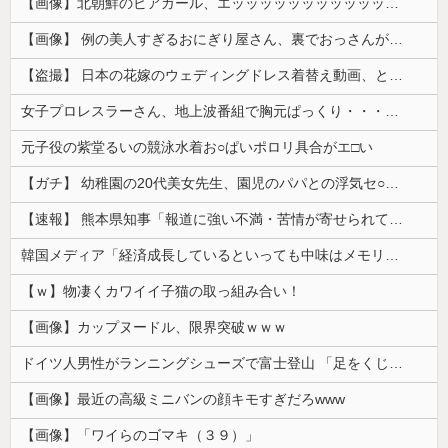
【画像】北朝鮮のビアガール、エッッッッッッッッッッッッッッッッッ！
【画像】 例の美人すぎるおにぎり屋さん、裏でおっさんが握っていたｗｗｗｗｗｗｗｗｗｗｗｗｗｗｗｗｗ
【盗撮】 日本の花嫁のウェディングドレス着替え動画、とんでもない神乳だと海外で話題に
女子プロレスラーさん、地上波番組で胸元ぱっくり・・・（※画像あり）
元子役の紫堂るいの競泳水着お○ぱいポロリ具合がエ□い
【ガチ】 幼稚園の20代美女先生、園児のパパとの浮気セ○クス動画が流出して終わる
【速報】 熊本県知事「報道に強い不満・苦情が寄せられている」→TBSの報道特集がまさにそれな件
韓国メディア「経済成長しているといっても中味はメモリ価格だけ。雇用増加見通しが半減してしまった」……韓国の内需不況は根強い状況っすね
【ｗ】物凄くカワイイ子猫の取っ組み合い！
【画像】カップヌードル、限界突破ｗｗｗ
ドイツ人男性がランニングシューズで富士登山 「足をくじいて動けない」
【画像】最近の高級ミニバンの顔キモすぎだろwww
【画像】「ワイらのゴマキ（３９）」