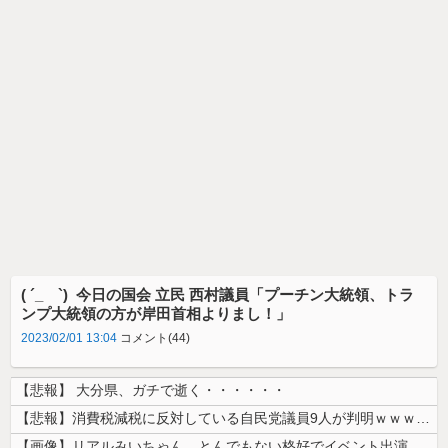
( ´_ゝ`) 今日の国会 立民 西村議員「プーチン大統領、トラ
ンプ大統領の方が岸田首相よりまし！」
2023/02/01 13:04
コメント(44)
【悲報】 大分県、ガチで逝く・・・・・・
【悲報】消費税減税に反対している自民党議員9人が判明ｗｗｗｗｗｗ
【画像】リアルみいちゃん、とんでもない格好でイベント出演するwwwww...