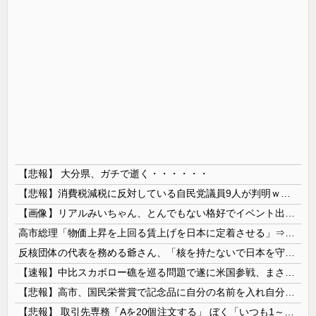
【悲報】 大分県、ガチで逝く・・・・・・
【悲報】消費税減税に反対している自民党議員9人が判明ｗｗｗｗｗｗ
【画像】リアルみいちゃん、とんでもない格好でイベント出演するwwwwwwwwww
高市総理「物価上昇を上回る賃上げを日本に定着させる」⇒ 国家公務員月給3.51％増へ
反核団体の代表を務める爺さん、「核を持たないで日本を守れますか」と中学生に詰問された結果……
【速報】中比スカボロー礁を巡る問題で遂に米国参戦、まさかのこっち擁護であっち批判！！
【悲報】高市、国民栄誉賞で記念品に自分の名前を入れ自分メインのPV撮影して炎上中w w w w w w w w w
【悲報】 取引先専務「Aを20個注文する」 ぼく「いつも1～2個しか使わないけど本当に20であってる？」 取専「あってる」→結果『こう』なったんだが...