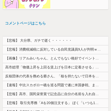
コメントページはこちら
【悲報】 大分県、ガチで逝く・・・・・・
【悲報】消費税減税に反対している自民党議員9人が判明ｗｗｗｗｗｗ
【画像】リアルみいちゃん、とんでもない格好でイベント出演するwwwwwwwwww
高市総理「物価上昇を上回る賃上げを日本に定着させる」⇒ 国家公務員月給3.51％増へ
反核団体の代表を務める爺さん、「核を持たないで日本を守れますか」と中学生に詰問された結果……
【速報】中比スカボロー礁を巡る問題で遂に米国参戦、まさかのこっち擁護であっち批判！！
【悲報】高市、国民栄誉賞で記念品に自分の名前を入れ自分メインのPV撮影して炎上中w w w w w w w w w
【悲報】 取引先専務「Aを20個注文する」 ぼく「いつも1～2個しか使わないけど本当に20であってる？」 取専「あってる」→結果『こう』なったんだが...