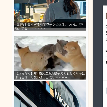
【悲報】楽すぎる在宅ワークの正体、ついに『判
明』する・・・・・・
【たまらん】無邪気な2匹の柴子犬ともみくちゃに
される猫！可愛いさしかないｗｗｗｗ