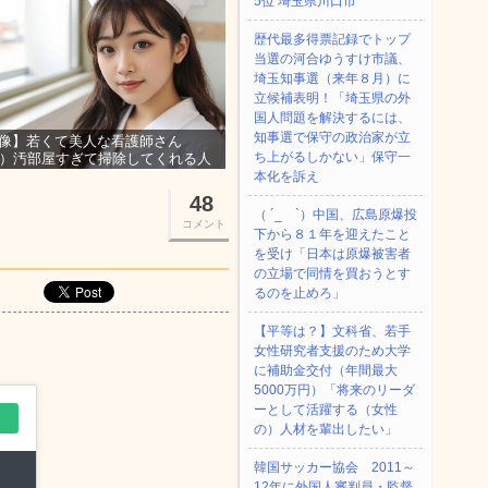
5位 埼玉県川口市
歴代最多得票記録でトップ
当選の河合ゆうすけ市議、
埼玉知事選（来年８月）に
立候補表明！「埼玉県の外
国人問題を解決するには、
知事選で保守の政治家が立
像】若くて美人な看護師さん
ち上がるしかない」保守一
3）汚部屋すぎて掃除してくれる人
集ｗｗｗ
本化を訴え
48
（ ´_ゝ`）中国、広島原爆投
コメント
下から８１年を迎えたこと
を受け「日本は原爆被害者
の立場で同情を買おうとす
るのを止めろ」
【平等は？】文科省、若手
女性研究者支援のため大学
に補助金交付（年間最大
5000万円）「将来のリーダ
ーとして活躍する（女性
の）人材を輩出したい」
韓国サッカー協会 2011～
12年に外国人審判員・監督