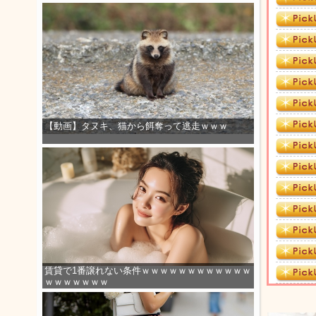
【動画】タヌキ、猫から餌奪って逃走ｗｗｗ
賃貸で1番譲れない条件ｗｗｗｗｗｗｗｗｗｗｗｗ
ｗｗｗｗｗｗｗ