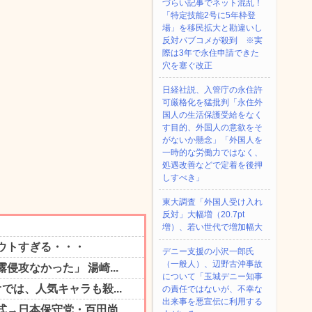
づらい記事でネット混乱！
「特定技能2号に5年枠登
場」を移民拡大と勘違いし
反対パブコメが殺到 ※実
際は3年で永住申請できた
穴を塞ぐ改正
日経社説、入管庁の永住許
可厳格化を猛批判「永住外
国人の生活保護受給をなく
す目的、外国人の意欲をそ
がないか懸念」「外国人を
一時的な労働力ではなく、
処遇改善などで定着を後押
しすべき」
東大調査「外国人受け入れ
反対」大幅増（20.7pt
増）、若い世代で増加幅大
デニー支援の小沢一郎氏
（一般人）、辺野古沖事故
について「玉城デニー知事
の責任ではないが、不幸な
出来事を悪宣伝に利用する