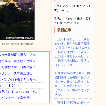
今年もよろしくおねがいしま
す(´・ω・`)
手洗い・うがい・睡眠・栄養
もお願いいたします
最新記事
【えｗ】韓国サッカー協会
が外国人審判を性接待疑惑
Powered by 
GliaStudios
→ 韓国ネットに動揺広がる
「信じられない」「要求し
た外国人審判もおかしい」
Mute
「韓国以外の国にも要求し
ているのでは」
社民党 福島みずほ党首、国
旗損壊罪に危機感「お子様
ランチの日の丸は折っても
破っても処罰されない、 ど
うでしょう。本当にそうな
のか」
【重要】時事通信の分かり