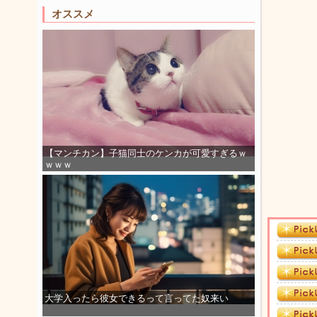
オススメ
【マンチカン】子猫同士のケンカが可愛すぎるｗ
ｗｗｗ
大学入ったら彼女できるって言ってた奴来い