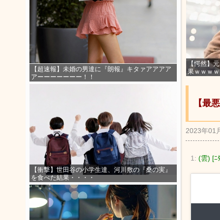
【愕然】元
【超速報】未婚の男達に『朗報』キタァアアアア
果ｗｗｗｗ
アーーーーーーー！！
【最悪
2023年01
1:
(雲) [ﾆ
【衝撃】世田谷の小学生達、河川敷の『桑の実』
を食べた結果・・・・