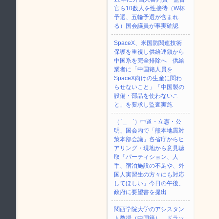
官ら10数人を性接待（W杯
予選、五輪予選が含まれ
る）国会議員が事実確認
SpaceX、米国防関連技術
保護を重視し供給連鎖から
中国系を完全排除へ 供給
業者に「中国籍人員を
SpaceX向けの生産に関わ
らせないこと」「中国製の
設備・部品を使わないこ
と」を要求し監査実施
（ ´_ゝ`）中道・立憲・公
明、国会内で「熊本地震対
策本部会議」各省庁からヒ
アリング・現地から意見聴
取「パーティション、人
手、宿泊施設の不足や、外
国人実習生の方々にも対応
してほしい」今日の午後、
政府に要望書を提出
関西学院大学のアシスタン
ト教授（中国籍）、ドラッ