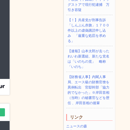
グストアで現行犯逮捕 万
引き容疑
【！】共産党が刑事告訴
「しんぶん赤旗」１７００
件以上の虚偽購読申し込
み 「厳重な処罰を求め
る」
【速報】山本太郎が去った
れいわ新選組、新たな党名
は「いのちの党」 略称
「いのち」
【財務省人事】内閣人事
局、エース級の財務官僚を
異例転出 官邸幹部「協力
的でなかった」※岸田首相
（当時）の秘書官などを歴
任 、岸田首相の後輩
リンク
ニュースの森