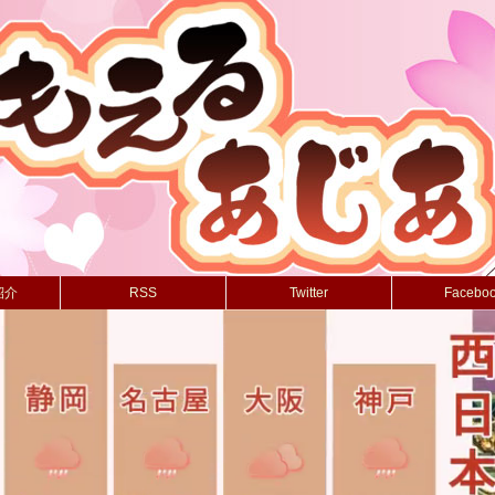
紹介
RSS
Twitter
Facebo