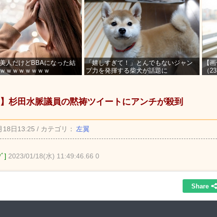
美人だけどBBAになった結
「嬉しすぎて！」とんでもないジャン
【画
ｗｗｗｗｗｗｗｗ
プ力を発揮する柴犬が話題に
（2
を募
】杉田水脈議員の黙祷ツイートにアンチが殺到
月18日13:25 / カテゴリ：
左翼
ﾀﾞ]
2023/01/18(水) 11:49:46.66 0