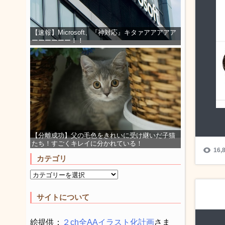
【速報】Microsoft、『神対応』キタァアアアアア
ーーーーーー！！
【分離成功】父の毛色をきれいに受け継いだ子猫
たち！すごくキレイに分かれている！
カテゴリ
サイトについて
絵提供：
２ch全AAイラスト化計画
さま