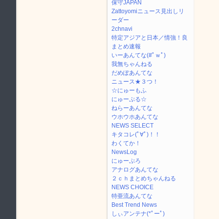
保守JAPAN
Zattoyomiニュース見出しリ
ーダー
2chnavi
特定アジアと日本／情強！良
まとめ速報
いーあんてな(#ﾟｗﾟ)
我無ちゃんねる
だめぽあんてな
ニュース★３つ！
☆にゅーもふ
にゅーぷる☆
ねらーあんてな
ウホウホあんてな
NEWS SELECT
キタコレ(ﾟ∀ﾟ)！！
わくてか！
NewsLog
にゅーぷろ
アナログあんてな
２ｃｈまとめちゃんねる
NEWS CHOICE
特亜流あんてな
Best Trend News
しぃアンテナ(*ﾟーﾟ)