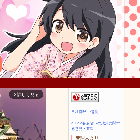
ok
詳しく見る
arrow_forward_ios
首相官邸 ご意見
e-Gov 各府省への政策に関す
る意見・要望
管理人より