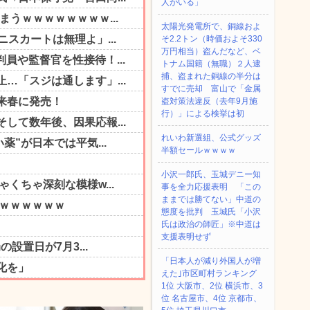
人がいる」
太陽光発電所で、銅線およ
そ2.2トン（時価およそ330
万円相当）盗んだなど、ベ
トナム国籍（無職）２人逮
捕、盗まれた銅線の半分は
すでに売却 富山で「金属
盗対策法違反（去年9月施
行）」による検挙は初
れいわ新選組、公式グッズ
半額セールｗｗｗｗ
小沢一郎氏、玉城デニー知
事を全力応援表明 「この
ままでは勝てない」中道の
態度を批判 玉城氏「小沢
氏は政治の師匠」※中道は
支援表明せず
「日本人が減り外国人が増
えた｣市区町村ランキング
1位 大阪市、2位 横浜市、3
位 名古屋市、4位 京都市、