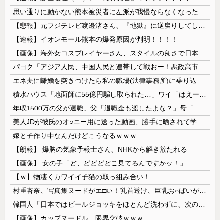
思い通りに動かない熊本被災者に左派が我慢ならなくなった模様、避難所で苦しむ被災者に対して……
【悲報】元フジテレビ渡邊渚さん、『地獄』に逆戻りしてしまう・・・・・
【速報】イオンモール熊本の爆発原因が判明！！！！
【画像】海外女コスプレイヤーさん、スタイルの良さで日本人を圧倒してしまう 【Pickup06072001】
パヨク「アジア人民、中国人民と連帯して戦おー！悪政高市を打倒するぞー！」
エネ夫に離婚を突きつけたら私の職場(法律事務所)に乗り込んできた 堂々と「離婚の法律相談です。母の薦めでこちらに参りました」と言っているが、...
積水ハウス「地面師に55億円騙し取られた…」ワイ「はえーかわいそう…会社滅茶苦茶やろなぁ」
年収1500万の父が退職。父「退職金も渡したよな？」母「貯金なんてないよー」父「全部なくなったの！？」→予想外の返事に家族騒然となり…
美人JDが彼氏のオ○ニー用に送った動画、勝手に晒されて学校中の”共有オカズ” にされる
嫁と子作り中なんだけどこうなるｗｗｗ
【朗報】 爆胸の気象予報士さん、NHKから解き放たれる
【画像】 女の子「ど、どどどどこ見てるんですかッ！」
【ｗ】物凄くカワイイ子猫の取っ組み合い！
村重杏奈、写真集ヌードがエ□い！乳首透け、巨乳お○ぱいが最高過ぎる！
韓国人「日本ではビールジョッキをほとんど洗わずに、次の客に出すんだ！ これが証拠の映像だ!!」……あー、なるほどですねー。韓国には「アレ」がないんだ？
【画像】カップヌードル、限界突破ｗｗｗ