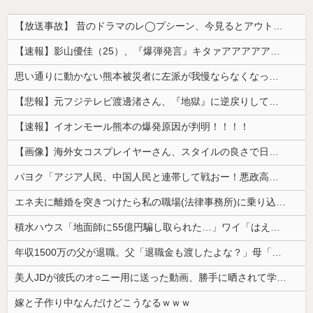
【放送事故】 昔のドラマのレ◯プシーン、今見るとアウトすぎる・・・
【速報】影山優佳（25）、『爆弾発言』キタァアアアアアーーーーー！！
思い通りに動かない熊本被災者に左派が我慢ならなくなった模様、避難所で苦しむ被災者に対して……
【悲報】元フジテレビ渡邊渚さん、『地獄』に逆戻りしてしまう・・・・・
【速報】イオンモール熊本の爆発原因が判明！！！！
【画像】海外女コスプレイヤーさん、スタイルの良さで日本人を圧倒してしまう 【Pickup06072001】
パヨク「アジア人民、中国人民と連帯して戦おー！悪政高市を打倒するぞー！」
エネ夫に離婚を突きつけたら私の職場(法律事務所)に乗り込んできた 堂々と「離婚の法律相談です。母の薦めでこちらに参りました」と言っているが、...
積水ハウス「地面師に55億円騙し取られた…」ワイ「はえーかわいそう…会社滅茶苦茶やろなぁ」
年収1500万の父が退職。父「退職金も渡したよな？」母「貯金なんてないよー」父「全部なくなったの！？」→予想外の返事に家族騒然となり…
美人JDが彼氏のオ○ニー用に送った動画、勝手に晒されて学校中の”共有オカズ” にされる
嫁と子作り中なんだけどこうなるｗｗｗ