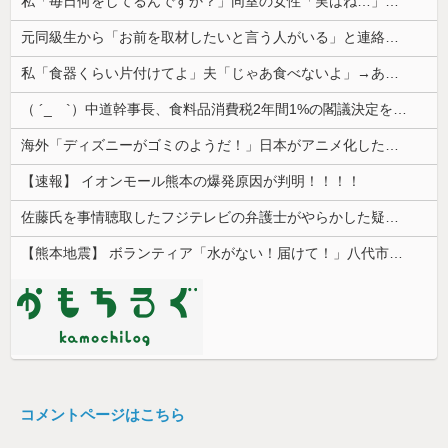
私「毎日何をしてるんですか？」同室の女性「実はね…」→カーテン越しに聞こえていた声の正体が意外すぎて…
元同級生から「お前を取材したいと言う人がいる」と連絡があった。指定されたファミレスへ向かうと予想外の人物が待っていて…
私「食器くらい片付けてよ」夫「じゃあ食べないよ」→あまりにも子どもじみた言い分に、私が取った行動は…
（ ´_ゝ`）中道幹事長、食料品消費税2年間1%の閣議決定を批判 → 記者「中道改革連合は食料品消費税ゼロを公約に掲げていたが？」→ 階猛氏「
海外「ディズニーがゴミのようだ！」日本がアニメ化した米人気SF作品に絶賛の声が殺到中
【速報】 イオンモール熊本の爆発原因が判明！！！！
佐藤氏を事情聴取したフジテレビの弁護士がやらかした疑惑が浮上、「これが事実なら全部が怪しすぎるぞ」と前科に衝撃を受ける人が続出
【熊本地震】 ボランティア「水がない！届けて！」八代市市長「自分で取りに行って」
コメントページはこちら