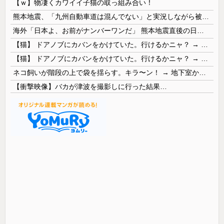
【ｗ】物凄くカワイイ子猫の取っ組み合い！
熊本地震、「九州自動車道は混んでない」と実況しながら被災地へ向かう有名アナなどに批判殺到 全国紙記者「最新の状況をいち早く伝えることは報道機関としての責務」「情報を取り上げることには大きな意義がある」
海外「日本よ、お前がナンバーワンだ」 熊本地震直後の日本の対応のスピードに世界が衝撃
【猫】 ドアノブにカバンをかけていた。行けるかニャ？ → 猫はこうなります…
【猫】 ドアノブにカバンをかけていた。行けるかニャ？ → 猫はこうなります…
ネコ飼いが階段の上で袋を揺らす。キラ〜ン！ → 地下室からヤツが現れる…
【衝撃映像】バカが津波を撮影しに行った結果…