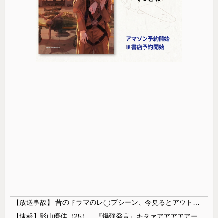
【放送事故】 昔のドラマのレ◯プシーン、今見るとアウトすぎる・・・
【速報】影山優佳（25）、『爆弾発言』キタァアアアアアーーーーー！！