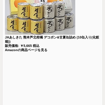
JAあしきた 熊本芦北柑橘 デコポン&甘夏缶詰め (10缶入り(化粧
箱))
販売価格: ￥5,665 税込
Amazonの商品ページを見る