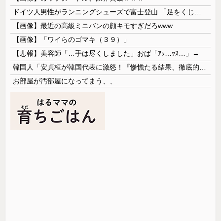
ドイツ人男性がランニングシューズで富士登山 「足をくじいて動けない」
【画像】最近の高級ミニバンの顔キモすぎだろwww
【画像】「ワイらのゴマキ（３９）」
【悲報】美容師「…手は尽くしました」おば「ｱｯ…ｯｽ…」→
韓国人「安貞桓が韓国代表に激怒！『惨憺たる結果、徹底的な刷新が必要だ』と監督や協会を痛烈批判」
お部屋が汚部屋になってまう、、