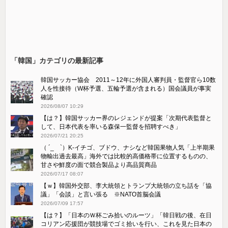
「韓国」カテゴリの最新記事
韓国サッカー協会 2011～12年に外国人審判員・監督官ら10数
人を性接待（W杯予選、五輪予選が含まれる）国会議員が事実
確認
2026/08/07 10:29
【は？】韓国サッカー界のレジェンドが提案「次期代表監督と
して、日本代表を率いる森保一監督を招聘すべき」
2026/07/21 20:25
（ ´_ゝ`）K-イチゴ、ブドウ、ナシなど韓国果物人気「上半期果
物輸出過去最高」海外では比較的高価格帯に位置するものの、
甘さや鮮度の面で競合製品より高品質商品
2026/07/17 08:07
【ｗ】韓国外交部、李大統領とトランプ大統領の立ち話を「協
議」「会談」と言い張る ※NATO首脳会議
2026/07/09 17:57
【は？】「日本のＷ杯ごみ拾いのルーツ」「韓日戦の後、在日
コリアン応援団が競技場でゴミ拾いを行い、これを見た日本の