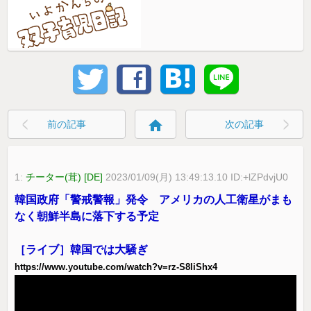
home
前の記事
次の記事
1:
チーター(茸) [DE]
2023/01/09(月) 13:49:13.10 ID:+lZPdvjU0
韓国政府「警戒警報」発令 アメリカの人工衛星がまも
なく朝鮮半島に落下する予定
［ライブ］韓国では大騒ぎ
https://www.youtube.com/watch?v=rz-S8liShx4