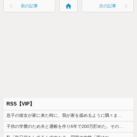
home
前の記事
次の記事
RSS【VIP】
息子の彼女が家に来た時に、我が家を舐めるように隅々まで見た。その次の瞬間、女がとんでもない一言
子供の学費のため夫と通帳を作り6年で200万貯めた。その会話を夫はコロっと忘れ、ある日積立通帳を発見した