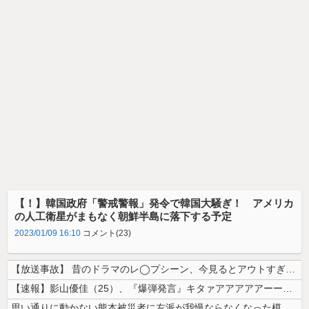
【！】韓国政府「警戒警報」発令で韓国大騒ぎ！ アメリカ
の人工衛星がまもなく朝鮮半島に落下する予定
2023/01/09 16:10
コメント(23)
【放送事故】 昔のドラマのレ◯プシーン、今見るとアウトすぎる・・・
【速報】影山優佳（25）、『爆弾発言』キタァアアアアアーーーーー！！
思い通りに動かない熊本被災者に左派が我慢ならなくなった模様、避難所で苦...