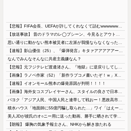
【悲報】FIFA会長、UEFAが許してくれなくて詰むwwwwwwww
【放送事故】 昔のドラマのレ◯プシーン、今見るとアウトすぎる・・・
思い通りに動かない熊本被災者に左派が我慢ならなくなった模様、避難所で苦しむ被災者に対して……
【速報】影山優佳（25）、『爆弾発言』キタァアアアアアーーーーー！！
なんでみんなそんなに共産主義嫌なん？
【悲報】元フジテレビ渡邊渚さん、『地獄』に逆戻りしてしまう・・・・・
【画像】ラノベ作家（52）「新作ラブコメ書いたぞ！ｗ」X民「いい歳こいてラブコメ（笑）恥ずかしくないの？」←やめたれｗと話題に
【速報】イオンモール熊本の爆発原因が判明！！！！
【画像】海外女コスプレイヤーさん、スタイルの良さで日本人を圧倒してしまう 【Pickup06072001】
パヨク「アジア人民、中国人民と連帯して戦おー！悪政高市を打倒するぞー！」
積水ハウス「地面師に55億円騙し取られた…」ワイ「はえーかわいそう…会社滅茶苦茶やろなぁ」
美人JDが彼氏のオ○ニー用に送った動画、勝手に晒されて学校中の”共有オカズ” にされる
【朗報】 爆胸の気象予報士さん、NHKから解き放たれる