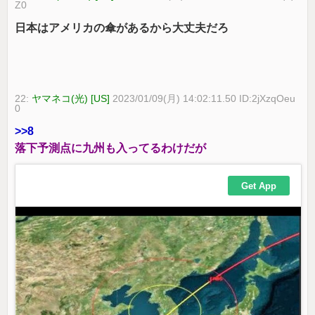
Z0
日本はアメリカの傘があるから大丈夫だろ
22:
ヤマネコ(光) [US]
2023/01/09(月) 14:02:11.50 ID:2jXzqOeu
0
>>8
落下予測点に九州も入ってるわけだが