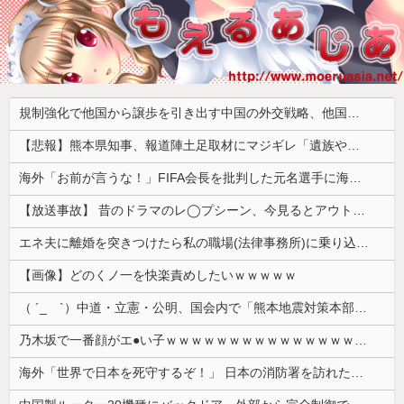
規制強化で他国から譲歩を引き出す中国の外交戦略、他国がサプライチェーン変更で対抗した結果……
【悲報】熊本県知事、報道陣土足取材にマジギレ「遺族や被災者から強い不満でてる！」 → 記者「例えば？」 → 知事、怒り通り越して呆れてしまう ………
海外「お前が言うな！」FIFA会長を批判した元名選手に海外から猛反発！（海外の反応）
【放送事故】 昔のドラマのレ◯プシーン、今見るとアウトすぎる・・・
エネ夫に離婚を突きつけたら私の職場(法律事務所)に乗り込んできた 堂々と「離婚の法律相談です。母の薦めでこちらに参りました」と言っているが、...
【画像】どのくノ一を快楽責めしたいｗｗｗｗｗ
（ ´_ゝ`）中道・立憲・公明、国会内で「熊本地震対策本部会議」各省庁からヒアリング・現地から意見聴取「パーティション、人手、宿泊施設の不足や、...
乃木坂で一番顔がエ●い子ｗｗｗｗｗｗｗｗｗｗｗｗｗｗｗｗｗｗｗ
海外「世界で日本を死守するぞ！」 日本の消防署を訪れたちびっ子集団が世界をメロメロに