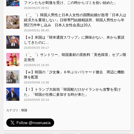
ファンたちが刺激を受け、この時からゴミを拾い始めた」
2026/06/25 09:51
（ ´_ゝ`）韓国人男性と日本人女性の国際結婚が急増「日本人は
経済力を重視しない」日韓専門結婚相談所、韓国人男性から年
間2万件申し込み 日本人女性会員は20人
2026/05/31 08:45
【ｗ】米国は『韓米通貨スワップ』に興味がない、米から要請
してきたのに…
2026/05/25 09:17
（ ´_ゝ`）サントリー、韓国素材の茶飲料「美色韓茶」セブン限
定発売
2026/05/15 19:45
【ｗ】韓国の「少女像」６年ぶりバリケード撤去 周辺に機動
隊を配置
2026/05/06 13:38
【！】トランプ大統領「韓国船だけがイランから攻撃を受け
た」「韓国が任務に参加する時が来た」
2026/05/05 20:14
カテゴリ：
韓国