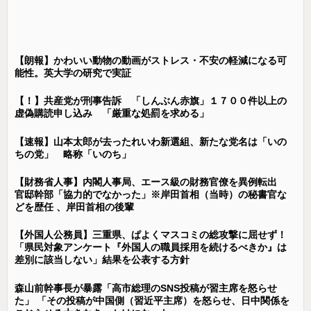
【朗報】かわいい動物の動画がストレス・不安の軽減になる可
能性。英大学の研究で実証
【！】共産党が刑事告訴 「しんぶん赤旗」１７００件以上の
虚偽購読申し込み 「厳重な処罰を求める」
【速報】山本太郎が去ったれいわ新選組、新たな党名は「いの
ちの党」 略称「いのち」
【財務省人事】内閣人事局、エース級の財務官僚を異例転出
官邸幹部「協力的でなかった」※岸田首相（当時）の秘書官な
どを歴任 、岸田首相の後輩
【外国人公務員】三重県、ぱよくマスコミの総攻撃に屈せず！
「県民対象アンケート『外国人の職員採用を続けるべきか』は
差別に該当しない」結果を公表する方針
森山前幹事長が暴露「高市総理のSNS投稿が習主席を怒らせ
た」 「その投稿が中国側（習近平主席）を怒らせ、日中関係を