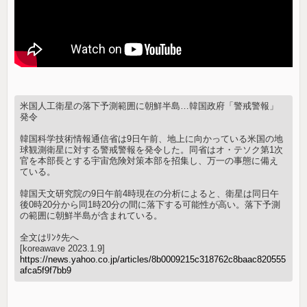
米国人工衛星の落下予測範囲に朝鮮半島…韓国政府「警戒警報」
発令
韓国科学技術情報通信省は9日午前、地上に向かっている米国の地
球観測衛星に対する警戒警報を発令した。同省はオ・テソク第1次
官を本部長とする宇宙危険対策本部を招集し、万一の事態に備え
ている。
韓国天文研究院の9日午前4時現在の分析によると、衛星は同日午
後0時20分から同1時20分の間に落下する可能性が高い。落下予測
の範囲に朝鮮半島が含まれている。
全文はﾘﾝｸ先へ
[koreawave 2023.1.9]
https://news.yahoo.co.jp/articles/8b0009215c318762c8baac820555
afca5f9f7bb9