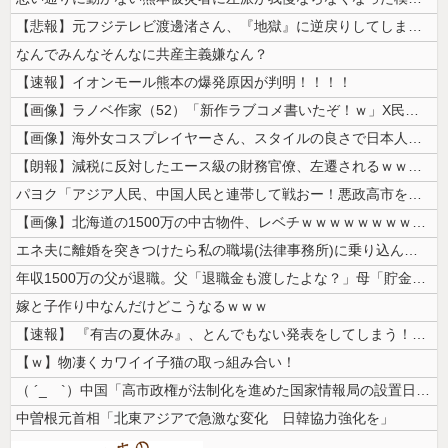
【悲報】元フジテレビ渡邊渚さん、『地獄』に逆戻りしてしまう・・・・・
なんでみんなそんなに共産主義嫌なん？
【速報】イオンモール熊本の爆発原因が判明！！！！
【画像】ラノベ作家（52）「新作ラブコメ書いたぞ！ｗ」X民「いい歳こい...
【画像】海外女コスプレイヤーさん、スタイルの良さで日本人を圧倒してしま...
【朗報】減税に反対したエース級の財務官僚、左遷されるｗｗｗｗｗｗ
パヨク「アジア人民、中国人民と連帯して戦おー！悪政高市を打倒するぞー！...
【画像】北海道の1500万の中古物件、レベチｗｗｗｗｗｗｗｗｗｗｗｗｗ...
エネ夫に離婚を突きつけたら私の職場(法律事務所)に乗り込んできた 堂々...
年収1500万の父が退職。父「退職金も渡したよな？」母「貯金なんてない...
嫁と子作り中なんだけどこうなるｗｗｗ
【速報】 『有吉の夏休み』、とんでもない発表をしてしまう！！！！！
【ｗ】物凄くカワイイ子猫の取っ組み合い！
（ ´_ゝ`）中国「高市政権が法制化を進めた国家情報局の設置日が7月3...
中曽根元首相「北東アジアで急激な変化 日韓協力強化を」