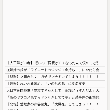
【人工障がい者】 甥(28)「両親が亡くなったんで僕のこと引き取ってほしいんですけど！」なんでいい年したヒキニートを引き取らなきゃいけないんだ...
従姉妹の娘が「ワイニートのジッジ（金持ち）」にやたら会いに来る理由ｗｗｗｗｗ
【悲報】立川志らく、ガチでブチギレてしまう！！！！！！
【速報】れいわ新選組、「いのちの党」に党名変更
大日本帝国陸軍「侵攻できたとして、食糧どうすんだよ」大本営「現地調達」陸軍「え？」
「あのヤフコメ民すらドン引きしてて草」と某事件の衝撃的な公判が話題に、なんか変な力が働いてんのかってくらい……
【悲報】愛煙家の岸谷蘭丸、『大爆発』してしまう！！！！！！