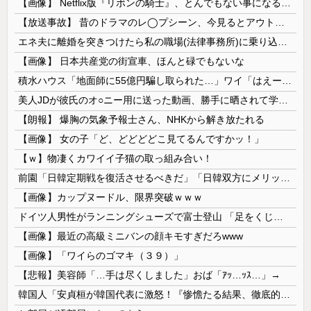
【画像】 Netflix版『リボンの騎士』、とんでもない事になるｗｗｗｗｗ
【放送事故】 昔のドラマのレ◯プシーン、今見るとアウトすぎる・・・
エネ夫に離婚を突きつけたら私の職場(法律事務所)に乗り込んできた 堂々と「離婚の法律相談です。母の薦めでこちらに参りました」と言っているが、...
【画像】 日本共産党の街宣車、ほんと碌でもないな
積水ハウス「地面師に55億円騙し取られた…」ワイ「はえーかわいそう…会社滅茶苦茶やろなぁ」
美人JDが彼氏のオ○ニー用に送った動画、勝手に晒されて学校中の”共有オカズ” にされる
【朗報】 爆胸の気象予報士さん、NHKから解き放たれる
【画像】 女の子「ど、どどどどこ見てるんですかッ！」
【ｗ】物凄くカワイイ子猫の取っ組み合い！
前園「日韓定期戦を復活させるべきだ」「日韓双方にメリットがある」……日本へのメリットがなにもないんですが、それは
【画像】カップヌードル、限界突破ｗｗｗ
ドイツ人男性がランニングシューズで富士登山 「足をくじいて動けない」
【画像】最近の高級ミニバンの顔キモすぎだろwww
【画像】「ワイらのゴマキ（３９）」
【悲報】美容師「…手は尽くしました」おば「ｱｯ…ｯｽ…」→
韓国人「安貞桓が韓国代表に激怒！『惨憺たる結果、徹底的な刷新が必要だ』と監督や協会を痛烈批判」