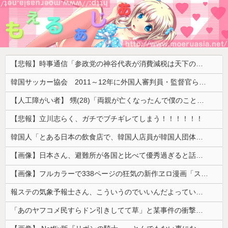
【悲報】時事通信「参政党の神谷代表が消費減税は天下の愚策と批判してるぞ！」 → 安藤幹事長「タイトルに偽りあり！『参政党は消費税廃止派、減税派』」ｗｗｗｗｗｗｗｗ
韓国サッカー協会 2011～12年に外国人審判員・監督官ら10数人を性接待（W杯予選、五輪予選が含まれる）国会議員が事実確認
【人工障がい者】 甥(28)「両親が亡くなったんで僕のこと引き取ってほしいんですけど！」なんでいい年したヒキニートを引き取らなきゃいけないんだ...
【悲報】立川志らく、ガチでブチギレてしまう！！！！！！
韓国人「とある日本の飲食店で、韓国人店員が韓国人団体客と口論になった理由がこちら・・・」
【画像】日本さん、避難所が各国と比べて優秀過ぎると話題に
【画像】フルカラーで338ページの狂気の新作ヱロ漫画「スパ・カイラクーア4」発売から2週間で7万部売れるｗｗｗｗｗ
報ステの気象予報士さん、こういうのでいいんだよっていう横乳の張り
「あのヤフコメ民すらドン引きしてて草」と某事件の衝撃的な公判が話題に、なんか変な力が働いてんのかってくらい……