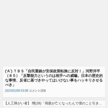
(‘A`) ＴＢＳ「自民重鎮が安保政策転換に反対！」河野洋平
（８５）「反撃能力というのは相手への威嚇。日本の歴史的
な事情、反省に基づきやってはいけない事をハッキリさせる
べき」
2023/01/08 03:08
コメント(33)
【人工障がい者】 甥(28)「両親が亡くなったんで僕のこと引き取ってほ...