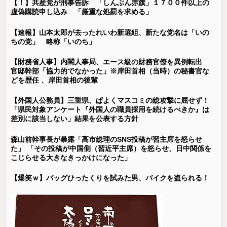
【！】共産党が刑事告訴 「しんぶん赤旗」１７００件以上の
虚偽購読申し込み 「厳重な処罰を求める」
【速報】山本太郎が去ったれいわ新選組、新たな党名は「いの
ちの党」 略称「いのち」
【財務省人事】内閣人事局、エース級の財務官僚を異例転出
官邸幹部「協力的でなかった」※岸田首相（当時）の秘書官な
どを歴任 、岸田首相の後輩
【外国人公務員】三重県、ぱよくマスコミの総攻撃に屈せず！
「県民対象アンケート『外国人の職員採用を続けるべきか』は
差別に該当しない」結果を公表する方針
森山前幹事長が暴露「高市総理のSNS投稿が習主席を怒らせ
た」 「その投稿が中国側（習近平主席）を怒らせ、日中関係を
こじらせる大きなきっかけになった」
【爆笑ｗ】バッグひったくりを試みた男、バイクを盗られる！