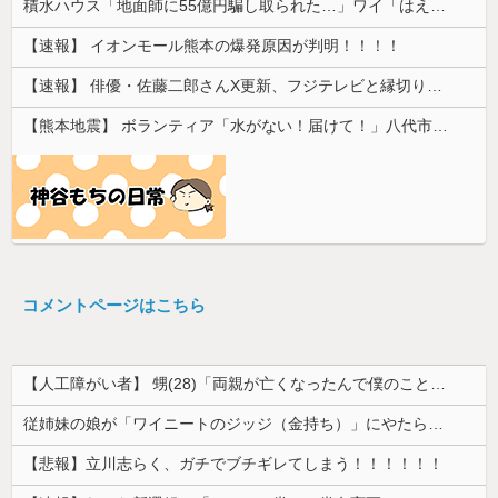
積水ハウス「地面師に55億円騙し取られた…」ワイ「はえーかわいそう…会社滅茶苦茶やろなぁ」
【速報】 イオンモール熊本の爆発原因が判明！！！！
【速報】 俳優・佐藤二郎さんX更新、フジテレビと縁切り宣言「僕のところは全てカットしてほしい、僕は心から、もうフジとは関わりたくないです」
【熊本地震】 ボランティア「水がない！届けて！」八代市市長「自分で取りに行って」
コメントページはこちら
【人工障がい者】 甥(28)「両親が亡くなったんで僕のこと引き取ってほしいんですけど！」なんでいい年したヒキニートを引き取らなきゃいけないんだ...
従姉妹の娘が「ワイニートのジッジ（金持ち）」にやたら会いに来る理由ｗｗｗｗｗ
【悲報】立川志らく、ガチでブチギレてしまう！！！！！！