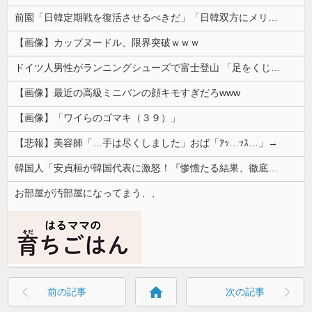
前園「日韓定期戦を復活させるべきだ」「日韓双方にメリットがある」……日本へのメリットがなにもないんですが、それは
【画像】カップヌードル、限界突破ｗｗｗ
ドイツ人男性がランニングシューズで富士登山 「足をくじいて動けない」
【画像】最近の高級ミニバンの顔キモすぎだろwww
【画像】「ワイらのゴマキ（３９）」
【悲報】美容師「…手は尽くしました」おば「ｱｯ…ｯｽ…」→
韓国人「安貞桓が韓国代表に激怒！『惨憺たる結果、徹底的な刷新が必要だ』と監督や協会を痛烈批判」
お部屋が汚部屋になってまう、、
home
前の記事
次の記事