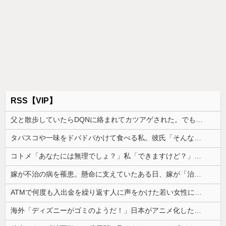
RSS【VIP】
父と散歩していたらDQNに絡まれてカツアゲされた。でも父のまさかの行動で立場が一気に逆転して…
タバスコや一味をドバドバかけて食べる私。彼氏「そんな辛いのよく食えるなｗ」私「そんな言い方しないで」→何気ない一言がきっかけで、まさかの展開に…
コトメ「あなたには無理でしょ？」私「できますけど？」→何も知らない前提で話しかけてくるコトメが止まらず…
嫁が不治の病を罹患。懸命に支えていたある日、嫁が「治らねぇもんは治らねぇんだよ」と言い出した
ATMで何度も入出金を繰り返す人に声をかけた若い女性にモヤっとする。若い人ってそんな余裕ないのかな？
海外「ディズニーがゴミのようだ！」日本がアニメ化した米人気SF作品に絶賛の声が殺到中