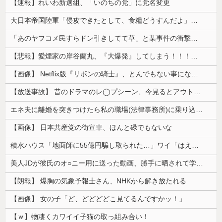
【速報】れいわ新選組、「いのちの党」に党名変更
大日本帝国陸軍「侵攻できたとして、食糧どうすんだよ」大本営「現地調達」陸軍「え？」
「あのヤフコメ民すらドン引きしてて草」と某事件の衝撃的な公判が話題に、なんか変な力が働いてんのかってくらい……
【悲報】愛煙家の岸谷蘭丸、『大爆発』してしまう！！！！！！
【画像】 Netflix版『リボンの騎士』、とんでもない事になるｗｗｗｗｗ
【放送事故】 昔のドラマのレ◯プシーン、今見るとアウトすぎる・・・
エネ夫に離婚を突きつけたら私の職場(法律事務所)に乗り込んできた 堂々と「離婚の法律相談です。母の薦めでこちらに参りました」と言っているが、...
【画像】 日本共産党の街宣車、ほんと碌でもないな
積水ハウス「地面師に55億円騙し取られた…」ワイ「はえーかわいそう…会社滅茶苦茶やろなぁ」
美人JDが彼氏のオ○ニー用に送った動画、勝手に晒されて学校中の”共有オカズ” にされる
【朗報】 爆胸の気象予報士さん、NHKから解き放たれる
【画像】 女の子「ど、どどどどこ見てるんですかッ！」
【ｗ】物凄くカワイイ子猫の取っ組み合い！