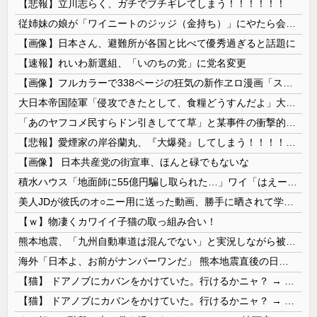
【悲報】立川志らく、ガチでブチギレてしまう！！！！！！
従姉妹の娘が「ワイニートのジッジ（金持ち）」にやたら会いに来る理由ｗｗｗｗｗ
【画像】日本さん、避難所が各国と比べて優秀過ぎると話題に
【速報】れいわ新選組、「いのちの党」に党名変更
【画像】フルカラーで338ページの狂気の新作ヱロ漫画「スパ・カイラクーア4」発売から2週間で7万部売れるｗｗｗｗｗ
大日本帝国陸軍「侵攻できたとして、食糧どうすんだよ」大本営「現地調達」陸軍「え？」
「あのヤフコメ民すらドン引きしてて草」と某事件の衝撃的な公判が話題に、なんか変な力が働いてんのかってくらい……
【悲報】愛煙家の岸谷蘭丸、『大爆発』してしまう！！！！！！
【画像】 日本共産党の街宣車、ほんと碌でもないな
積水ハウス「地面師に55億円騙し取られた…」ワイ「はえーかわいそう…会社滅茶苦茶やろなぁ」
美人JDが彼氏のオ○ニー用に送った動画、勝手に晒されて学校中の”共有オカズ” にされる
【ｗ】物凄くカワイイ子猫の取っ組み合い！
熊本地震、「九州自動車道は混んでない」と実況しながら被災地へ向かう有名アナなどに批判殺到 全国紙記者「最新の状況をいち早く伝えることは報道機関としての責務」「情報を取り上げることには大きな意義がある」
海外「日本よ、お前がナンバーワンだ」 熊本地震直後の日本の対応のスピードに世界が衝撃
【猫】 ドアノブにカバンをかけていた。行けるかニャ？ → 猫はこうなります…
【猫】 ドアノブにカバンをかけていた。行けるかニャ？ → 猫はこうなります…