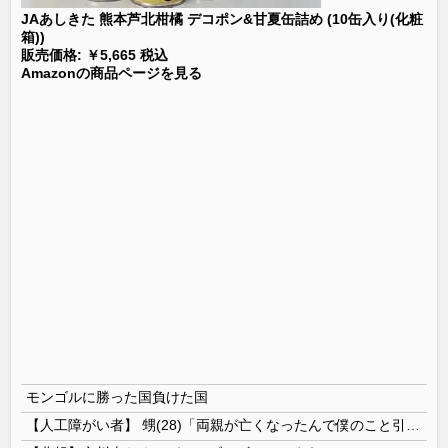
JAあしきた 熊本芦北柑橘 デコポン&甘夏缶詰め (10缶入り(化粧
箱))
販売価格: ￥5,665 税込
Amazonの商品ページを見る
モンゴルに勝った国負けた国
【人工障がい者】 甥(28)「両親が亡くなったんで僕のこと引き取ってほしいんですけど！」なんでいい年したヒキニートを引き取らなきゃいけないんだ...