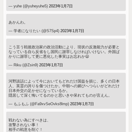
— yuhe (@yuheyuhe5)
2023年1月7日
あかんわ。
— 学者になりたい (@S7Sp4)
2023年1月7日
こう言う戦後政治家の政治活動により、現状の反激能力が必要と
なっている自ら反省をし国民に謝罪しなければいけない。外国ば
かりに謝罪して更に悪化した事実はお忘れか😦
— Riku (@Zsin9)
2023年1月7日
河野談話によって今においてもどれだけ国益を損じ、多くの日本
人、英霊の誇りを傷つけたか。中朝への媚びへつらいがどれだけ
日本外交の足かせになっているか。
隠居して深く悔いてるのかと思いきや呆れてものが言えん。
— もふもふ (@Fa9xvSeOvks8lmp)
2023年1月7日
戦わない為にすべきは、
攻撃されない事！
相手の戦意を削ぐ！