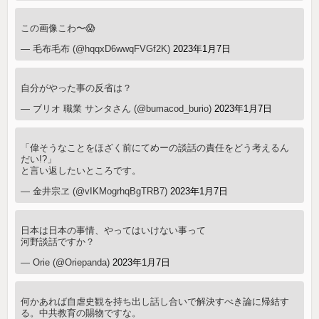
この画像こわ〜😱
— 毛布毛布 (@hqqxD6wwqFVGf2K)
2023年1月7日
自分がやった事の反省は？
— ブリオ 職業 サンタさん (@bumacod_burio)
2023年1月7日
「偉そうなことをほざく前にてめーの談話の責任をどう考えるん
だい!?」
と言い返したいところです。
— 金井宗ヱ (@vIKMogrhqBgTRB7)
2023年1月7日
日本は日本の事情、やってはいけない事って
河野談話ですか？
— Orie (@Oriepanda)
2023年1月7日
何かあれば自虐史観を持ち出し話し合いで解決すべき論に帰結す
る。中共教育の賜物ですな。