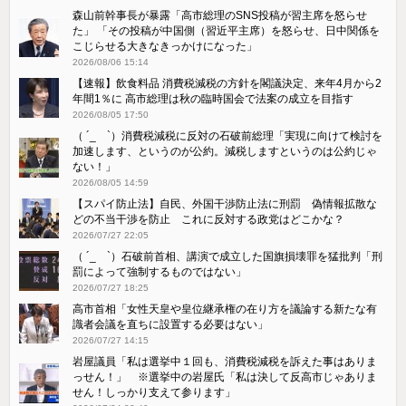
森山前幹事長が暴露「高市総理のSNS投稿が習主席を怒らせ
た」 「その投稿が中国側（習近平主席）を怒らせ、日中関係を
こじらせる大きなきっかけになった」
2026/08/06 15:14
【速報】飲食料品 消費税減税の方針を閣議決定、来年4月から2
年間1％に 高市総理は秋の臨時国会で法案の成立を目指す
2026/08/05 17:50
（ ´_ゝ`）消費税減税に反対の石破前総理「実現に向けて検討を
加速します、というのが公約。減税しますというのは公約じゃ
ない！」
2026/08/05 14:59
【スパイ防止法】自民、外国干渉防止法に刑罰 偽情報拡散な
どの不当干渉を防止 これに反対する政党はどこかな？
2026/07/27 22:05
（ ´_ゝ`）石破前首相、講演で成立した国旗損壊罪を猛批判「刑
罰によって強制するものではない」
2026/07/27 18:25
高市首相「女性天皇や皇位継承権の在り方を議論する新たな有
識者会議を直ちに設置する必要はない」
2026/07/27 14:15
岩屋議員「私は選挙中１回も、消費税減税を訴えた事はありま
っせん！」 ※選挙中の岩屋氏「私は決して反高市じゃありま
せん！しっかり支えて参ります」