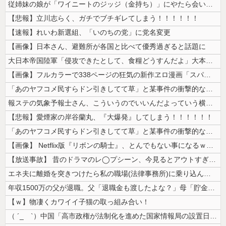
従姉妹の娘が「ワイニートのジッジ（金持ち）」にやたら会いに来る理由ｗｗ...
【悲報】立川志らく、ガチでブチギレてしまう！！！！！！
【速報】れいわ新選組、「いのちの党」に党名変更
【画像】日本さん、避難所が各国と比べて優秀過ぎると話題に
大日本帝国陸軍「侵攻できたとして、食糧どうすんだよ」大本営「現地調達」...
【画像】フルカラーで338ページの狂気の新作ヱロ漫画「スパ・カイラクー...
「あのヤフコメ民すらドン引きしてて草」と某事件の衝撃的な公判が話題に、...
報ステの気象予報士さん、こういうのでいいんだよっていう横乳の張り
【悲報】愛煙家の岸谷蘭丸、『大爆発』してしまう！！！！！！
「あのヤフコメ民すらドン引きしてて草」と某事件の衝撃的な公判が話題に、...
【画像】 Netflix版『リボンの騎士』、とんでもない事になるｗｗｗ...
【放送事故】 昔のドラマのレ◯プシーン、今見るとアウトすぎる・・・
エネ夫に離婚を突きつけたら私の職場(法律事務所)に乗り込んできた 堂々...
年収1500万の父が退職。父「退職金も渡したよな？」母「貯金なんてない...
【ｗ】物凄くカワイイ子猫の取っ組み合い！
（ ´_ゝ`）中国「高市政権が法制化を進めた国家情報局の設置日が7月3...