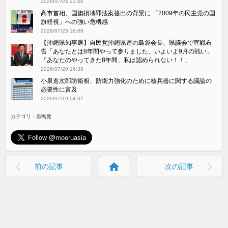
2026/07/24 22:40
高市首相、国旗損壊罪法案提出の背景に 「2009年の民主党の国
旗軽視」への強い危機感
2026/07/23 16:08
【沖縄県知事選】自民党沖縄県連の島袋会長、県議会で宣戦布
告「あなたとは8年間やって参りました、いよいよ9月の戦い」
「あなたのやってきた8年間、私は認められない！！」
2026/07/20 16:38
小泉進次郎防衛相、防衛力強化のために核兵器に関する議論の
必要性に言及
2026/07/19 04:01
カテゴリ：
自民党
home
前の記事
次の記事