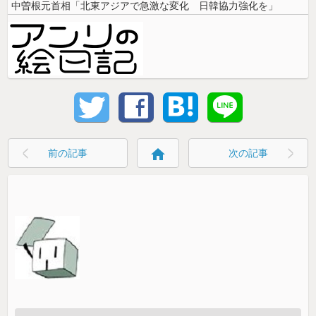
中曽根元首相「北東アジアで急激な変化 日韓協力強化を」
home
前の記事
次の記事