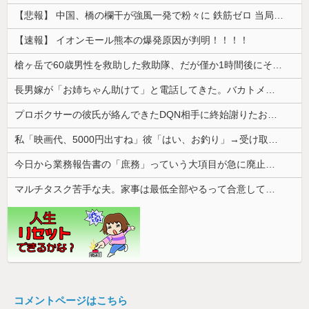
【悲報】 中国、橋の欄干が強風一発で粉々に 鉄筋ゼロ 当局「接着剤でくっつけただけ」「正常で、品質問題はない」
【速報】 イオンモール熊本の爆発原因が判明！！！！
槍ヶ岳で60歳男性を救助した救助隊、だが僅か1時間後にその男性が所属していたPTから連絡があって……
長男嫁が「お姉ちゃん助けて」と電話してきた。バカトメが、雪の中うちの息子に会いに来ようとしたらしく...
プロボクサーの彼氏が絡んできたDQN相手に終始謝りたおしててダサすぎる。正直かっこ悪かった
私「映画代、5000円出すね」彼「はい、お釣り」→受け取った金額を見て、デート中の違和感に気づいてしまい…
今日から業務報告書の「庶務」っていう大項目が急に廃止されたんだけど意味不明すぎる
マルチタスク苦手な夫。家事は最低全部やるって合意してるけど、ミスが多いと任せたくなくなって...
コメントページはこちら