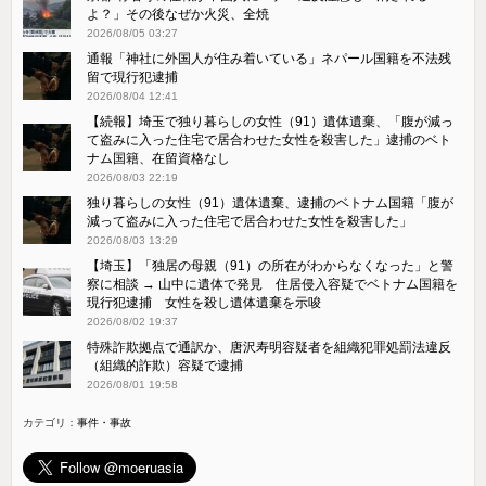
よ？」その後なぜか火災、全焼
2026/08/05 03:27
通報「神社に外国人が住み着いている」ネパール国籍を不法残
留で現行犯逮捕
2026/08/04 12:41
【続報】埼玉で独り暮らしの女性（91）遺体遺棄、「腹が減っ
て盗みに入った住宅で居合わせた女性を殺害した」逮捕のベト
ナム国籍、在留資格なし
2026/08/03 22:19
独り暮らしの女性（91）遺体遺棄、逮捕のベトナム国籍「腹が
減って盗みに入った住宅で居合わせた女性を殺害した」
2026/08/03 13:29
【埼玉】「独居の母親（91）の所在がわからなくなった」と警
察に相談 → 山中に遺体で発見 住居侵入容疑でベトナム国籍を
現行犯逮捕 女性を殺し遺体遺棄を示唆
2026/08/02 19:37
特殊詐欺拠点で通訳か、唐沢寿明容疑者を組織犯罪処罰法違反
（組織的詐欺）容疑で逮捕
2026/08/01 19:58
カテゴリ：
事件・事故