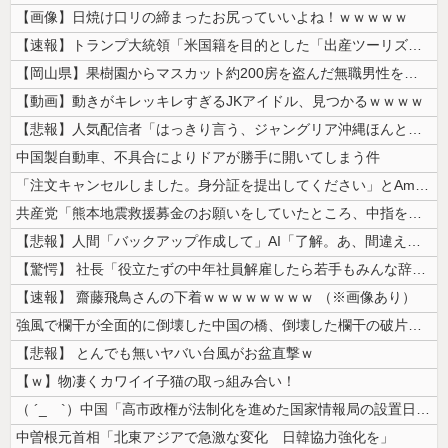
【画像】日焼け口リの締まったお尻っていいよね！ｗｗｗｗｗ
【速報】トランプ大統領「米国籍を目的とした「出産ツーリズム」を禁止する...
【岡山県】果樹園からマスカット約200房を盗んだ無職男性を逮捕「ぶどう...
【動画】動きがキレッキレすぎるJKアイドル、見つかるｗｗｗｗ
【悲報】人気配信者「はっきり言う、ジャングリア沖縄ほんとーーーーーーー...
中国製自動車、不具合によりドアが勝手に開いてしまう件
「注文キャンセルしました。身分証を提出してください」とAmazonから...
共産党「熊本地震救援募金のお願いをしていたところ、中指を立てられました...
【悲報】人間「バックアップ作成して」AI「了解。あ、間違えちゃったｗ」...
【驚愕】 社長「役立たずの中年社員解雇したら若手もみんな辞めてしまった...
【速報】 齋藤飛鳥さんの下着ｗｗｗｗｗｗｗｗ （※画像あり）
強風で欄干が全面的に倒壊した中国の橋、倒壊した欄干の破片を調べると凄ま...
【悲報】 とんでも無いヤバい台風がお盆直撃ｗ
【ｗ】物凄くカワイイ子猫の取っ組み合い！
（ ´_ゝ`）中国「高市政権が法制化を進めた国家情報局の設置日が7月3...
中曽根元首相「北東アジアで急激な変化 日韓協力強化を」