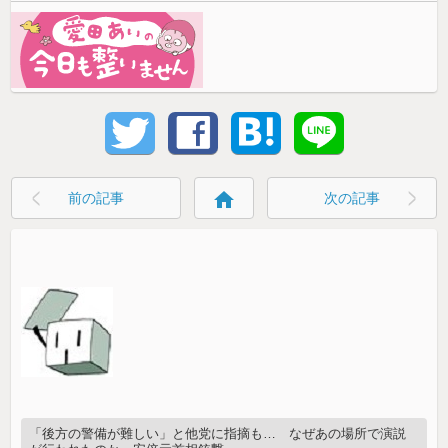
home
前の記事
次の記事
「後方の警備が難しい」と他党に指摘も… なぜあの場所で演説