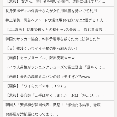
【悲報】 女さん、歩行者を轢いた挙句、道路に倒れてどえらいことになってしまうw w w w w w w
長身美ボディの保育士さんが女性用風俗を勢いで初利用…子供に絶対見せられないメスの顔でイキまくり。
井上晴美、乳首ヘア○ードや濡れ場お○ぱいがエ□過ぎる！人生最後のラスト写真集、最高！！
【エ□漫画】 幼馴染彼女との初セッ○ス失敗…！悩む童貞男子にクラスメイトのギャルJKが優しく近づきオチ○ポよしよしされちゃう…！
韓国のサッカー協会、W杯予選等を裁くために訪韓した外国人審判を「性接待」していた……大して強くもないチームが潤沢な予算を持ってりゃそうなるわな
【ｗ】物凄くカワイイ子猫の取っ組み合い！
【画像】カップヌードル、限界突破ｗｗｗ
ドイツ人男性がランニングシューズで富士登山 「足をくじいて動けない」
【画像】最近の高級ミニバンの顔キモすぎだろwww
【画像】「ワイらのゴマキ（３９）」
【悲報】美容師「…手は尽くしました」おば「ｱｯ…ｯｽ…」→
韓国人「安貞桓が韓国代表に激怒！『惨憺たる結果、徹底的な刷新が必要だ』と監督や協会を痛烈批判」
お部屋が汚部屋になってまう、、