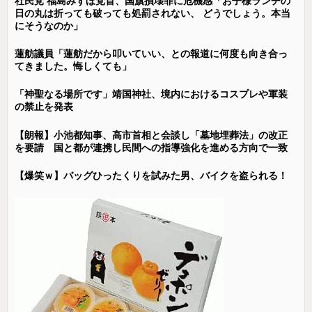
社民党 福島みずほ党首、国旗損壊罪に危機感「お子様ランチの
日の丸は折っても破っても処罰されない、 どうでしょう。本当
にそうなのか」
蓮舫議員「蓮舫だから叩いていい、との報道に何度も向き合っ
てきました。悔しくても」
「神聖なる場所です」靖国神社、境内におけるコスプレや軍装
の禁止を発表
【朗報】小池都知事、高市首相と会談し「墓地埋葬法」の改正
を要請 国と都が連携し民間への指導強化を進める方向で一致
【爆笑ｗ】バッグひったくりを試みた男、バイクを盗られる！