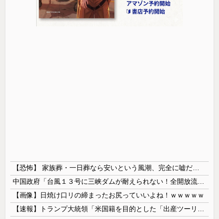
【恐怖】 家族葬・一日葬なら安いという風潮、完全に嘘だった・・・・
中国政府「台風１３号に三峡ダムが耐えられない！全開放流しろ！」⇒ 下流域の街が壊滅状態ｗｗｗｗｗ
【画像】日焼け口リの締まったお尻っていいよね！ｗｗｗｗｗ
【速報】トランプ大統領「米国籍を目的とした「出産ツーリズム」を禁止する！中国人が子供の国籍目的に出産しに来るのはおかしい！」ｗｗｗｗｗｗｗｗｗｗ...