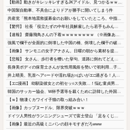
【動画】動きがキレッキレすぎるJKアイドル、見つかるｗｗｗｗ
中国製自動車、不具合によりドアが勝手に開いてしまう件
共産党「熊本地震救援募金のお願いをしていたところ、中指を立てられました。中指がメガネに当たり、危うく怪我をするところでした」
【驚愕】 社長「役立たずの中年社員解雇したら若手もみんな辞めてしまった…」
【速報】 齋藤飛鳥さんの下着ｗｗｗｗｗｗｗｗ （※画像あり）
強風で欄干が全面的に倒壊した中国の橋、倒壊した欄干の破片を調べると凄まじい事実が発覚して……
【画像】 サンモニの女子アナさん、日曜の朝から素材を提供してしまう
【悲報】 女さん、歩行者を轢いた挙句、道路に倒れてどえらいことになってしまうw w w w w w w
長身美ボディの保育士さんが女性用風俗を勢いで初利用…子供に絶対見せられないメスの顔でイキまくり。
井上晴美、乳首ヘア○ードや濡れ場お○ぱいがエ□過ぎる！人生最後のラスト写真集、最高！！
【エ□漫画】 幼馴染彼女との初セッ○ス失敗…！悩む童貞男子にクラスメイトのギャルJKが優しく近づきオチ○ポよしよしされちゃう…！
韓国のサッカー協会、W杯予選等を裁くために訪韓した外国人審判を「性接待」していた……大して強くもないチームが潤沢な予算を持ってりゃそうなるわな
【ｗ】物凄くカワイイ子猫の取っ組み合い！
【画像】カップヌードル、限界突破ｗｗｗ
ドイツ人男性がランニングシューズで富士登山 「足をくじいて動けない」
【画像】最近の高級ミニバンの顔キモすぎだろwww