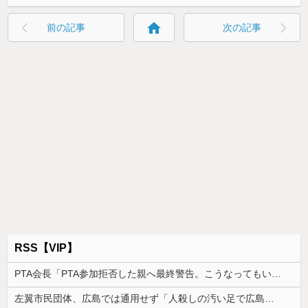
home
前の記事
次の記事
RSS【VIP】
PTA会長「PTA参加拒否した親へ最終警告。こうなってもいい？」
左翼市民団体、広島では通用せず「人殺しの汚い足で広島の土を踏むな！」→広島県民「お前らの方が汚いんじゃ！」「ワシらが広島県民じゃ」