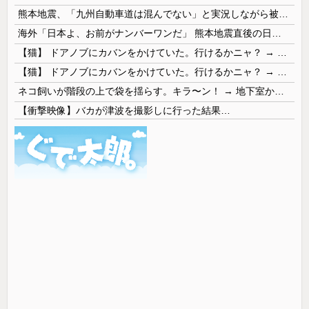
熊本地震、「九州自動車道は混んでない」と実況しながら被災地へ向かう有名アナなどに批判殺到 全国紙記者「最新の状況をいち早く伝えることは報道機関としての責務」「情報を取り上げることには大きな意義がある」
海外「日本よ、お前がナンバーワンだ」 熊本地震直後の日本の対応のスピードに世界が衝撃
【猫】 ドアノブにカバンをかけていた。行けるかニャ？ → 猫はこうなります…
【猫】 ドアノブにカバンをかけていた。行けるかニャ？ → 猫はこうなります…
ネコ飼いが階段の上で袋を揺らす。キラ〜ン！ → 地下室からヤツが現れる…
【衝撃映像】バカが津波を撮影しに行った結果…