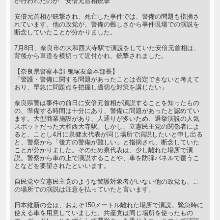
が行われたのか 安倍元首相銃撃
安倍元首相が銃撃され、死亡した事件では、警備の問題も指摘さ
れています。他の政党が、警備の難しさから事件現場での演説を
断念していたことが分かりました。
7月8日、奈良市の大和西大寺駅で演説をしていた安倍元首相は、
背後から車道を横切って近付かれ、銃撃されました。
【奈良県警察本部 鬼塚友章本部長】
「警護・警備に関する問題があったことは否定できないと考えて
おり、早急に問題点を把握し適切な対策を講じたい」
奈良県警は事件の前日に安倍元首相が演説することを知ったもの
の、準備する時間は十分にあり、警備に問題があったと認めてい
ます。大型商業施設があり、人通りが多いため、選挙演説の人気
スポットだった大和西大寺駅。しかし、立憲民主党の関係者によ
ると、ことし4月に泉健太代表が同じ場所で演説したいと申し出る
と、警察から「後方の警備が難しい」と指摘され、断念していた
ことが分かりました。そのため泉代表は、少し離れた場所で演
説。警察から車の上で演説することや、車を防弾パネルで覆うこ
となどを要望されたといいます。
自民党や立憲民主党のような警護対象者がいない他の政党も、こ
の場所での演説は注意を払っていたと言います。
日本維新の会は、およそ150メートル離れた場所で演説。緊急時に
使える車を用意していました。共産党は同じ場所を使ったもの