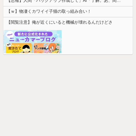
【悲報】人間「バックアップ作成して」AI「了解。あ、間違えちゃったｗ」→シャレにならないやらかしで終わるｗｗｗｗｗ
【ｗ】物凄くカワイイ子猫の取っ組み合い！
【閲覧注意】俺が近くにいると機械が壊れるんだけどさ