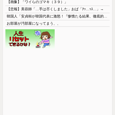
【画像】「ワイらのゴマキ（３９）」
【悲報】美容師「…手は尽くしました」おば「ｱｯ…ｯｽ…」→
韓国人「安貞桓が韓国代表に激怒！『惨憺たる結果、徹底的な刷新が必要だ』と監督や協会を痛烈批判」
お部屋が汚部屋になってまう、、