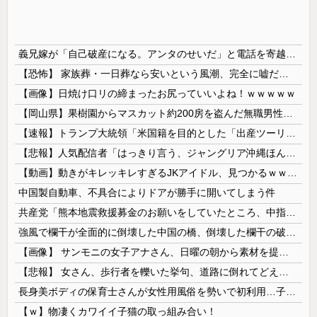
義兄嫁が「自己破産になる。アンタのせいだ」と電話を寄越した。夫が確認すると借金は判明分だけで500万円。ブランドバッグや時計をカードで買いサラ金で借りたらしい。義兄は離婚
【恐怖】 家族葬・一日葬なら安いという風潮、完全に嘘だった・・・・
【画像】日焼け口リの締まったお尻っていいよね！ｗｗｗｗｗ
【岡山県】果樹園からマスカット約200房を盗んだ無職男性を逮捕「ぶどうを売って生活費に充てていた」※氏名非公開
【速報】トランプ大統領「米国籍を目的とした「出産ツーリズム」を禁止する！中国人が子供の国籍目的に出産しに来るのはおかしい！」ｗｗｗｗｗｗｗｗｗｗ...
【悲報】人気配信者「はっきり言う、ジャングリア沖縄ほんとーーーーーーーーにおもんない！！！！」→炎上
【動画】動きがキレッキレすぎるJKアイドル、見つかるｗｗｗｗ
中国製自動車、不具合によりドアが勝手に開いてしまう件
共産党「熊本地震救援募金のお願いをしていたところ、中指を立てられました。中指がメガネに当たり、危うく怪我をするところでした」
強風で欄干が全面的に倒壊した中国の橋、倒壊した欄干の破片を調べると凄まじい事実が発覚して……
【画像】 サンモニの女子アナさん、日曜の朝から素材を提供してしまう
【悲報】 女さん、歩行者を轢いた挙句、道路に倒れてどえらいことになってしまうw w w w w w w
長身美ボディの保育士さんが女性用風俗を勢いで初利用…子供に絶対見せられないメスの顔でイキまくり。
【ｗ】物凄くカワイイ子猫の取っ組み合い！