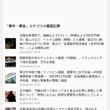
「事件・事故」カテゴリの最新記事
太陽光発電所で、銅線およそ2.2トン（時価およそ330万円相
当）盗んだなど、ベトナム国籍（無職）２人逮捕、盗まれた銅
線の半分はすでに売却 富山で「金属盗対策法違反（去年9月施
行）」による検挙は初
2026/08/07 19:46
関西学院大学のアシスタント教授（中国籍）、ドラッグストア
で現行犯逮捕 万引き容疑
2026/08/06 22:11
県立中学校で働くフィリピン国籍、授業中に女子生徒へ不同意
猥褻容疑で再逮捕へ 2023年11月以降、生徒複数が被害訴え →
半年後、学校と県教委が警察に相談
2026/08/05 19:05
玉川徹氏、刃物を持って向かってきた血まみれ男に発砲した警
官について「死刑にならない犯罪を警察官が死刑にしてしまっ
たということ」
2026/08/05 15:55
京都 有名寺の住職が中国人にマナー違反注意も「消される