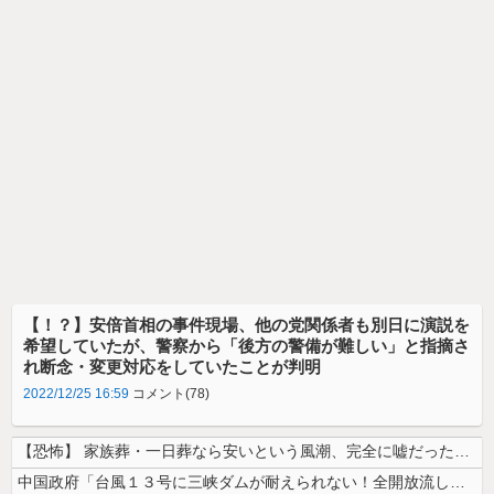
【！？】安倍首相の事件現場、他の党関係者も別日に演説を
希望していたが、警察から「後方の警備が難しい」と指摘さ
れ断念・変更対応をしていたことが判明
2022/12/25 16:59
コメント(78)
【恐怖】 家族葬・一日葬なら安いという風潮、完全に嘘だった・・・・
中国政府「台風１３号に三峡ダムが耐えられない！全開放流しろ！」⇒ 下流...