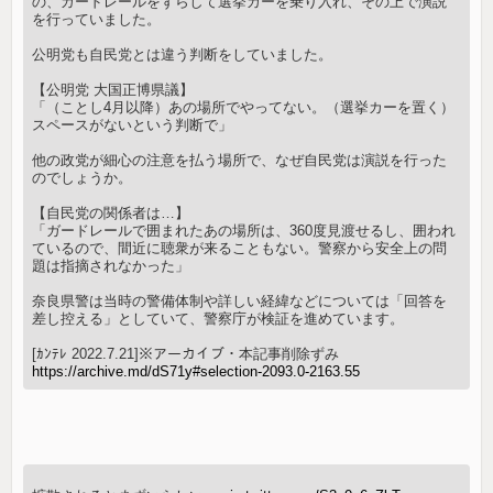
の、ガードレールをずらして選挙カーを乗り入れ、その上で演説
を行っていました。
公明党も自民党とは違う判断をしていました。
【公明党 大国正博県議】
「（ことし4月以降）あの場所でやってない。（選挙カーを置く）
スペースがないという判断で」
他の政党が細心の注意を払う場所で、なぜ自民党は演説を行った
のでしょうか。
【自民党の関係者は…】
「ガードレールで囲まれたあの場所は、360度見渡せるし、囲われ
ているので、間近に聴衆が来ることもない。警察から安全上の問
題は指摘されなかった」
奈良県警は当時の警備体制や詳しい経緯などについては「回答を
差し控える」としていて、警察庁が検証を進めています。
[ｶﾝﾃﾚ 2022.7.21]※アーカイブ・本記事削除ずみ
https://archive.md/dS71y#selection-2093.0-2163.55