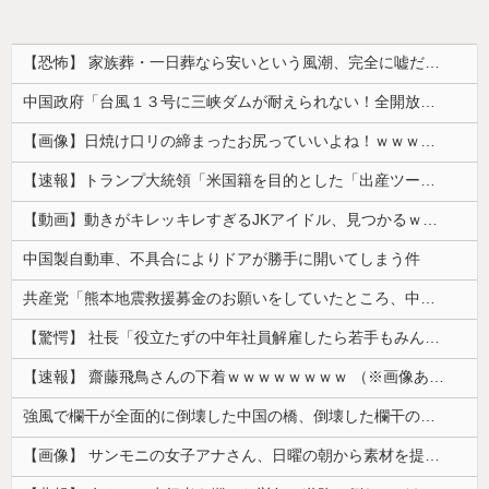
【恐怖】 家族葬・一日葬なら安いという風潮、完全に嘘だった・・・・
中国政府「台風１３号に三峡ダムが耐えられない！全開放流しろ！」⇒ 下流域の街が壊滅状態ｗｗｗｗｗ
【画像】日焼け口リの締まったお尻っていいよね！ｗｗｗｗｗ
【速報】トランプ大統領「米国籍を目的とした「出産ツーリズム」を禁止する！中国人が子供の国籍目的に出産しに来るのはおかしい！」ｗｗｗｗｗｗｗｗｗｗ...
【動画】動きがキレッキレすぎるJKアイドル、見つかるｗｗｗｗ
中国製自動車、不具合によりドアが勝手に開いてしまう件
共産党「熊本地震救援募金のお願いをしていたところ、中指を立てられました。中指がメガネに当たり、危うく怪我をするところでした」
【驚愕】 社長「役立たずの中年社員解雇したら若手もみんな辞めてしまった…」
【速報】 齋藤飛鳥さんの下着ｗｗｗｗｗｗｗｗ （※画像あり）
強風で欄干が全面的に倒壊した中国の橋、倒壊した欄干の破片を調べると凄まじい事実が発覚して……
【画像】 サンモニの女子アナさん、日曜の朝から素材を提供してしまう