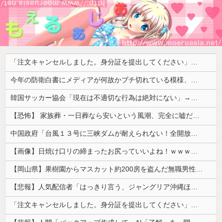
「注文キャンセルしました。身分証を提出してください」とAmazonから突然のメール、怪しすぎるのでカスタマーに確認したら……
今年の防衛白書にメディアが何故かブチ切れている模様、躍起になって批判するも逆に有権者からは……
韓国サッカー協会「現在は不適切な行為は絶対にない」→韓国人「一番重要なのは2002年なのにそこは言及しないんだなｗｗｗ」「責任逃れが本当にひどい...
【恐怖】 家族葬・一日葬なら安いという風潮、完全に嘘だった・・・・
中国政府「台風１３号に三峡ダムが耐えられない！全開放流しろ！」⇒ 下流域の街が壊滅状態ｗｗｗｗｗ
【画像】日焼け口リの締まったお尻っていいよね！ｗｗｗｗｗ
【岡山県】果樹園からマスカット約200房を盗んだ無職男性を逮捕「ぶどうを売って生活費に充てていた」※氏名非公開
【悲報】人気配信者「はっきり言う、ジャングリア沖縄ほんとーーーーーーーーにおもんない！！！！」→炎上
「注文キャンセルしました。身分証を提出してください」とAmazonから突然のメール、怪しすぎるのでカスタマーに確認したら……