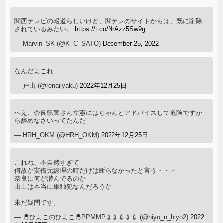
関西テレビの報道らしいけど、関テレのサイトからは、既に削除
されているみたい。
https://t.co/NrAzz5Sw9g
— Marvin_SK (@K_C_SATO)
December 25, 2022
なんだよこれ…
— 戸山 (@renaijyaku)
2022年12月25日
へえ、奈良県警さん立憲にはちゃんとアドバイスして危険ですか
ら辞めなさいってたんだ
— HRH_OKM (@HRH_OKM)
2022年12月25日
これね、不自然すぎて
何故か安倍元総理の時だけは断らなかったと言う・・・
奈良に何が潜んでるのか
山上は本当に単独犯なんだろうか
未だ疑問です。
— 🐣ひよこのひよこ🐣PPMMP💉💉💉💉💉 (@hiyo_n_hiyo2)
2022