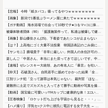
【悲報】 今時『紙タバコ』吸ってるやつｗｗｗｗｗｗｗｗ
【画像】 新潟で1番並ぶラーメン屋に来たでｗｗｗｗｗｗｗｗ
【ガチ動画】 海水浴場で出会って10秒でチ●コをマ○コに挿入させてくれるギャル、いたｗｗｗ
被爆体験者団体（90）「援護施策作って。私達は被爆して健康を失った」
【画像】影山優佳さん(25)、下着姿であたシコが止まらない
【は？】上高地にゴミ大量不法投棄 韓国語表記のごみ袋に紙やプラスチック、缶、瓶などが混在 生肉やキムチ、ラーメンなどさまざまな生ごみ
【サンモニ】膳場貴子「非常に厳しい」外国人の永住許可の厳格化にヘイトがより進む方向になると…
楽しんご「中居さん、本当にまた戻ってきてほしいです。中居さんいないテレビは…」
【速報】ゼレンスキー大統領、あの有名人に『暴言』を吐いてしまう！！！！！
【仰天】 石破茂さん、自民若手に舐めてかかった結果「全てを失うｗｗｗｗｗ」
江別リンチ犯「立って謝罪は本気じゃない」 裁判官「ほな裁判で土下座してないキミは本気じゃないな」
避難所に土足でズカズカと入ってきて勝手に動画や写真を撮影したメディア取材陣、挙句の果てに要求してきたのは……
【動画】 国宝級に可愛いッ!!!Hカップに健康的な体！エ□い！乳首からマ●コまで見えているよ 笑
【圧巻映像】「ロケット打ち上げを宇宙から見ると・・・」の動画が衝撃的
【ハメ撮り】 浮気セ○クス中に彼氏に電話する女子大生 ← これを現実にやる子が現れる…