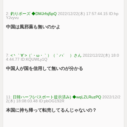
2:
釣りボーズ ◆DMJrfsj5pQ
2022/12/22(木) 17:57:44.15 ID:hp
YJvyvu
中国は風邪薬も無いのかよ
7:
<丶｀∀´>（´・ω・｀）（｀ハ´ ）さん
2022/12/22(木) 18:0
4:44.77 ID:KQUWLy1Q
中国人が国を信用して無いのが分かる
11:
日韓ハーフ(パスポート提示済み) ◆wqLZLRuzPQ
2022/12/2
2(木) 18:08:03.48 ID:pbOG192R
本国に持ち帰って転売してるんじゃないの？