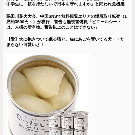
中学生に「核を持たないで日本を守れますか」と問われ危機感
隅田川花火大会、中国SNSで無料観覧エリアの場所取り転売（1
席約3500円～）が横行 警告も無視警備員「ビニールシート
は、人様の所有物。警告以上のことはできない」
【愛】犬に抱きついて眠る猫と、猫にあごを置いてる犬・・た
まらない可愛いさ！