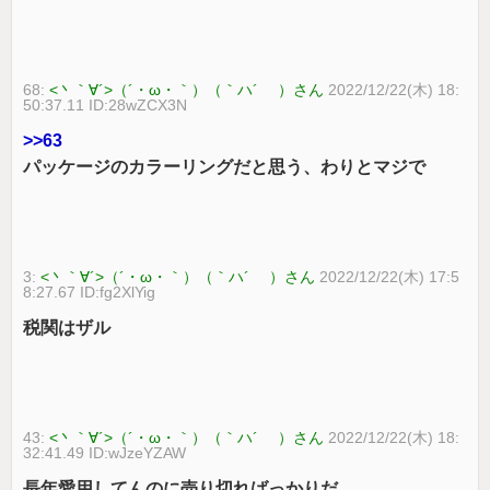
68:
<丶｀∀´>（´・ω・｀）（｀ハ´ ）さん
2022/12/22(木) 18:
50:37.11 ID:28wZCX3N
>>63
パッケージのカラーリングだと思う、わりとマジで
3:
<丶｀∀´>（´・ω・｀）（｀ハ´ ）さん
2022/12/22(木) 17:5
8:27.67 ID:fg2XlYig
税関はザル
43:
<丶｀∀´>（´・ω・｀）（｀ハ´ ）さん
2022/12/22(木) 18:
32:41.49 ID:wJzeYZAW
長年愛用してんのに売り切ればっかりだ