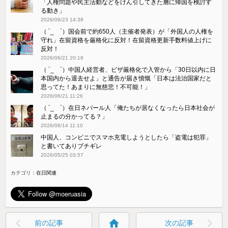
「人権問題や民主活動などをけん引してきた層に帰国を検討す
る動き」
2026/06/23 14:38
（ ´_ゝ`）国会前で約650人（主催者発表）が「外国人の人権を
守れ」在留資格を厳格化に反対！在留資格更新手数料値上げに
反対！
2026/06/21 20:18
（ ´_ゝ`）中国人経営者、ビザ厳格化で入管から「30日以内に日
本国内から退去せよ」と通告が届き憤慨「日本は法治国家だと
思ってた！あまりに無慈悲！不可能！」
2026/06/21 11:26
（ ´_ゝ`）在日ネパール人「俺たちが居なくなったら日本社会が
止まるの分かってる？」
2026/06/14 11:10
中国人、コンビニでスマホ充電しようとしたら「盗電は犯罪」
と書いてありブチギレ
2026/05/25 03:57
カテゴリ：
在日関連
home
前の記事
次の記事