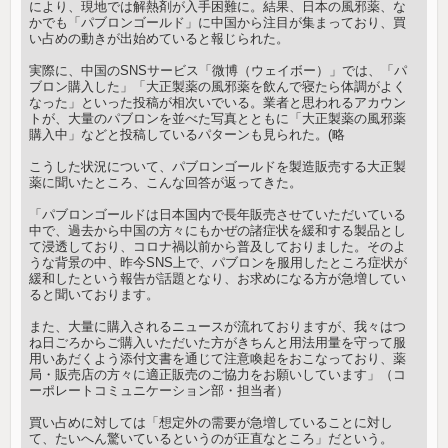
により、現地では解熱剤が入手困難に。結果、日本の風邪薬、な
かでも「パブロンゴールド」に中国から注目が集まっており、買
い占めの動きが出始めていると報じられた。
実際に、中国のSNSサービス「微博（ウェイボー）」では、「パ
ブロン購入した」「大正製薬の風邪薬を飲んで寝たら体調がよく
なった」といった投稿が相次いでいる。業者と思われるアカウン
トが、大量のパブロンを並べた写真とともに「大正製薬の風邪薬
購入中」などと投稿しているパターンも見られた。(略
こうした状況について、パブロンゴールドを製造販売する大正製
薬に聞いたところ、こんな回答が返ってきた。
「パブロンゴールドは日本国内で長年販売させていただいている
中で、過去から中国の方々にもかぜの諸症状を緩和する製品とし
て浸透しており、コロナ禍以前から普及しておりました。そのよ
うな背景の中、昨今SNS上で、パブロンを服用したところ症状が
緩和したという報告が話題となり、お求めになる方が急増してい
ると聞いております。
また、大量に購入されるニュースが流れておりますが、我々はつ
ね日ごろからご購入いただいた方がきちんと用法用量を守って服
用いあだくよう添付文書を通じて注意喚起をおこなっており、薬
局・販売店の方々に適正販売のご協力をお願いしています」（コ
ーポレートコミュニケーション部・担当者）
買い占めに対しては「想定外の需要が急増していることに対し
て、たいへん驚いているというのが正直なところ」だという。