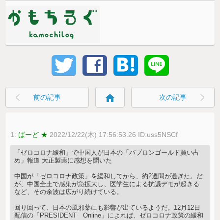
home
前の記事
次の記事
1:
ばーど ★
2022/12/22(木) 17:56:53.26 ID:uss5NSCf
「ゼロコロナ緩和」で中国人が日本の「パブロンゴールド買い占
め」報道 大正製薬に感想を聞いた
中国が「ゼロコロナ政策」を緩和してから、約2週間が過ぎた。だ
が、中国全土で感染が急拡大し、医学生による抗議デモが起きる
など、その余波は広がり続けている。
回り回って、日本の風邪薬にも影響が出ているようだ。12月12日
配信の「PRESIDENT Online」によれば、ゼロコロナ政策の緩和