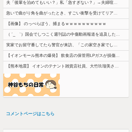
夫「後輩を泊めてもいい？」私「急すぎない？」→夫婦喧嘩で家出したという話を聞いたものの、不安しかなくて…
急いで曲がり角を曲がったとき、すごい衝撃を受けてリアルに2ｍくらいふっとんだ
【画像】 のっぺらぼう、捕まるｗｗｗｗｗｗｗｗｗｗ
（ ´_ゝ`）国会でしつこく週刊誌の中傷動画報道を追及した立憲議員、自身への誹謗中傷・苦情電話被害を訴え「総理に疑問を質す、当然のことをした...
実家でお留守番してたら警官が来訪、「この家空き家でしたよね？」と問いかけてくるが実際は30年ほど住んでおり……
【イオンモール熊本の爆発】 飲食店の保管用LPガスが損傷「救出時も室内にガス充満」2人死亡、1人心肺停止
【熊本地震】 イオンのテナント雑貨店社員、大竹玖瑠美さん(22)がカワイイ・・・
コメントページはこちら