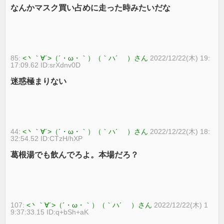
なんかマスク買い占めに走った時みたいだな
85:
<丶｀∀´>（´・ω・｀）（｀ハ´ ）さん
2022/12/22(木) 19:
17:09.62 ID:srXdnv0D
迷惑極まりない
44:
<丶｀∀´>（´・ω・｀）（｀ハ´ ）さん
2022/12/22(木) 18:
32:54.52 ID:CTzH/hXP
葛根湯でも飲んでろよ。本場だろ？
107:
<丶｀∀´>（´・ω・｀）（｀ハ´ ）さん
2022/12/22(木) 1
9:37:33.15 ID:q+bSh+aK