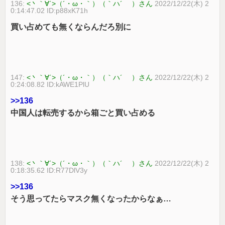
136:
<丶｀∀´>（´・ω・｀）（｀ハ´ ）さん
2022/12/22(木) 2
0:14:47.02 ID:p88xK71h
買い占めても無くならんだろ別に
147:
<丶｀∀´>（´・ω・｀）（｀ハ´ ）さん
2022/12/22(木) 2
0:24:08.82 ID:kAWE1PlU
>>136
中国人は転売するから箱ごと買い占める
138:
<丶｀∀´>（´・ω・｀）（｀ハ´ ）さん
2022/12/22(木) 2
0:18:35.62 ID:R77DlV3y
>>136
そう思ってたらマスク無くなったからなぁ…