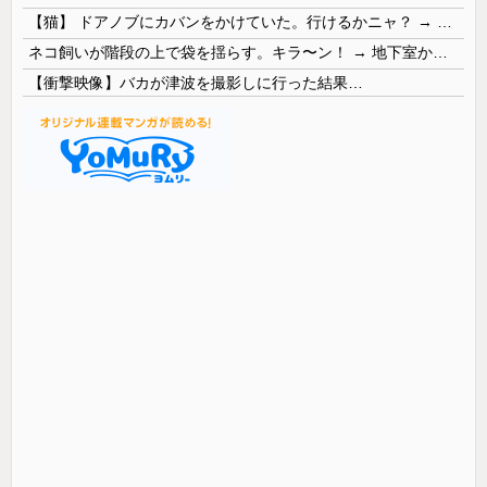
【猫】 ドアノブにカバンをかけていた。行けるかニャ？ → 猫はこうなります…
ネコ飼いが階段の上で袋を揺らす。キラ〜ン！ → 地下室からヤツが現れる…
【衝撃映像】バカが津波を撮影しに行った結果…