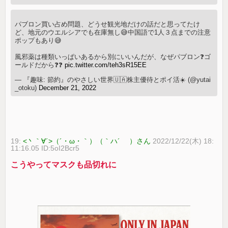
パブロン買い占め問題、どうせ観光地だけの話だと思ってたけ
ど、地元のウエルシアでも在庫無し😅中国語で1人３点までの注意
ポップもあり😅
風邪薬は種類いっぱいあるから別にいいんだが、なぜパブロン❓ゴ
ールドだから❓❓
pic.twitter.com/teh3sR15EE
— 『趣味: 節約』のやさしい世界🇺🇦株主優待とポイ活☀️ (@yutai
_otoku)
December 21, 2022
19:
<丶｀∀´>（´・ω・｀）（｀ハ´ ）さん
2022/12/22(木) 18:
11:16.05 ID:5oI2Bcr5
こうやってマスクも品切れに