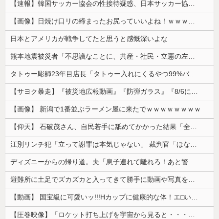
【速報】韓国サッカー協会の性接待疑惑、日本サッカー協会が4人の日本人審判員を調査「調査後に結果を公表します」
【画像】日焼け口リの締まったお尻っていいよね！ｗｗｗｗｗ
日本とアメリカが戦争してたと思うと感慨深いよな
熊本地震被災者「不思議なことに、共産・社民・立憲の左派は本当に被害の大きい地域には来ていない。」
タトゥー彫師23年目店長「タトゥー入れにくるやつ99%バカです」
【サヨク暴走】『被災地広報動画』『防弾ガラス』『8/6に歯科予約』『SPの人数』『被災者は役者』など…反高市界隈の“難癖”が反安倍超えだと話題に...
【画像】 新潟で1番並ぶラーメン屋に来たでｗｗｗｗｗｗｗｗ
【仰天】 石破茂さん、自民若手に舐めてかかった結果「全てを失うｗｗｗｗｗ」
江別リンチ犯「立って謝罪は本気じゃない」 裁判官「ほな裁判で土下座してないキミは本気じゃないな」
ディズニーからの帰り道。夫「息子連れて離れろ！あと警察に通報！」私「助けて！」駅員「どうしました！？」→トンデモナイことに…
避難所に土足でズカズカと入ってきて勝手に動画や写真を撮影したメディア取材陣、挙句の果てに要求してきたのは……
【動画】 国宝級に可愛いッ!!!Hカップに健康的な体！エ□い！乳首からマ●コまで見えているよ 笑
【圧巻映像】「ロケット打ち上げを宇宙から見ると・・・」の動画が衝撃的