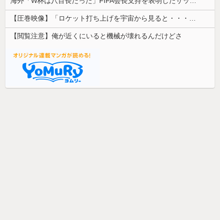
海外「W杯は八百長だった」FIFA会長支持を表明したサッカー協会に海外大騒ぎ！（海外の反応）
【圧巻映像】「ロケット打ち上げを宇宙から見ると・・・」の動画が衝撃的
【閲覧注意】俺が近くにいると機械が壊れるんだけどさ