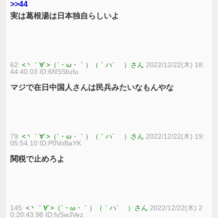
>>44
実は葛根湯は日本独自らしいよ
62:
<丶｀∀´>（´・ω・｀）（｀ハ´ ）さん
2022/12/22(木) 18:
44:40.03 ID:6NSSbzlu
マジで在日中国人さんは民兵みたいなもんやな
79:
<丶｀∀´>（´・ω・｀）（｀ハ´ ）さん
2022/12/22(木) 19:
05:54.10 ID:P0VoBaYK
関税で止めろよ
145:
<丶｀∀´>（´・ω・｀）（｀ハ´ ）さん
2022/12/22(木) 2
0:20:43.98 ID:fySwJVez