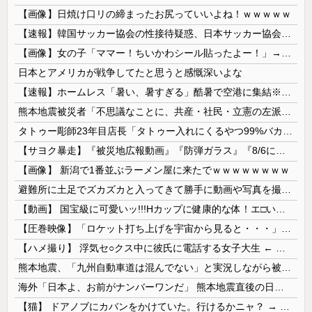
【画像】日焼け口リの締まったお尻っていいよね！ｗｗｗｗｗ
【速報】韓国サッカー協会の性接待疑惑、日本サッカー協会が4人の日本人審判員を調査「調査後に結果を公表します」
【画像】女の子「ママー！ちいかわシール貼ったよー！」→母親の心をざわつかせてしまうｗｗｗｗ
日本とアメリカが戦争してたと思うと感慨深いよな
【速報】ホームレス「暑い、暑すぎる」酷暑で空港に集結※なお韓国
熊本地震被災者「不思議なことに、共産・社民・立憲の左派は本当に被害の大きい地域には来ていない。」
タトゥー彫師23年目店長「タトゥー入れにくるやつ99%バカです」
【サヨク暴走】『被災地広報動画』『防弾ガラス』『8/6に歯科予約』『SPの人数』『被災者は役者』など…反高市界隈の“難癖”が反安倍超えだと話題に...
【画像】 新潟で1番並ぶラーメン屋に来たでｗｗｗｗｗｗｗｗ
避難所に土足でズカズカと入ってきて勝手に動画や写真を撮影したメディア取材陣、挙句の果てに要求してきたのは……
【動画】 国宝級に可愛いッ!!!Hカップに健康的な体！エ□い！乳首からマ●コまで見えているよ 笑
【圧巻映像】「ロケット打ち上げを宇宙から見ると・・・」の動画が衝撃的
【ハメ撮り】 浮気セ○クス中に彼氏に電話する女子大生 ← これを現実にやる子が現れる…
熊本地震、「九州自動車道は混んでない」と実況しながら被災地へ向かう有名アナなどに批判殺到 全国紙記者「最新の状況をいち早く伝えることは報道機関としての責務」「情報を取り上げることには大きな意義がある」
海外「日本よ、お前がナンバーワンだ」 熊本地震直後の日本の対応のスピードに世界が衝撃
【猫】 ドアノブにカバンをかけていた。行けるかニャ？ → 猫はこうなります…