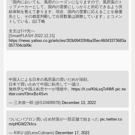
「国内においても、風邪のシーズンになりますので、風邪薬のト
ップメーカーとして、国内の需要にしっかりと対応できるよう供
給体制を整えて参ります。現在、国内の需要に応えることを最優
先とし、その都度判断して出荷数量は調整しています」とコメン
トしている。(以下略
全文はﾘﾝｸ先へ
[SmartFLASH 2022.12.21]
https://news.yahoo.co.jp/articles/3f2b09433f4ba35ec46043373683a
057704cb09c
中国人による日本の風邪薬の買いだめが深刻。
日本で買い占めて中国に転売して一儲け。
無秩序な中国人転売ヤーが増殖中。
https://t.co/KbLsqToNMI
pic.tw
itter.com/f3mxBz4Svn
— 三木慎一郎 (@S10408978)
December 13, 2022
ついにパブロン買い占め対策が一部店舗で始まった
pic.twitter.co
m/pHGW27kfcs
— KIKU (@LensCulinaris)
December 17, 2022