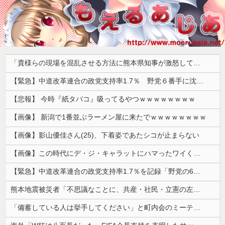
「貴様らの現場を混乱させる方法に熊本県知事が激怒してんだよ」と報道特集の非常識すぎる要求に視聴者激怒仕事に矜持とかないのかね？、
【緊急】中道改革連合の政党支持率1.7％ 野党６番手に沈む・・・
【悲報】 今時『紙タバコ』吸ってるやつｗｗｗｗｗｗｗｗ
【画像】 新潟で1番並ぶラーメン屋に来たでｗｗｗｗｗｗｗｗ
【画像】影山優佳さん(25)、下着姿であたシコが止まらない
【画像】この時代にデ・ジ・キャラットにハマったワイくんに掛けてあげたい言葉ｗｗｗｗｗ
【緊急】中道改革連合の政党支持率1.7％を記録「野党の6番手に沈む」
熊本地震被災者「不思議なことに、共産・社民・立憲の左派は本当に被害の大きい地域には来ていない。」
「備蓄している人は挙手してください」と町内会のミーティング、何の気なしに手を挙げてしまった結果……