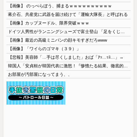
【画像】 のっぺらぼう、捕まるｗｗｗｗｗｗｗｗｗｗ
蒋介石、共産党に武器を届け続けて「運輸大隊長」と呼ばれる
【画像】カップヌードル、限界突破ｗｗｗ
ドイツ人男性がランニングシューズで富士登山 「足をくじいて動けない」
【画像】最近の高級ミニバンの顔キモすぎだろwww
【画像】「ワイらのゴマキ（３９）」
【悲報】美容師「…手は尽くしました」おば「ｱｯ…ｯｽ…」→
韓国人「安貞桓が韓国代表に激怒！『惨憺たる結果、徹底的な刷新が必要だ』と監督や協会を痛烈批判」
お部屋が汚部屋になってまう、、