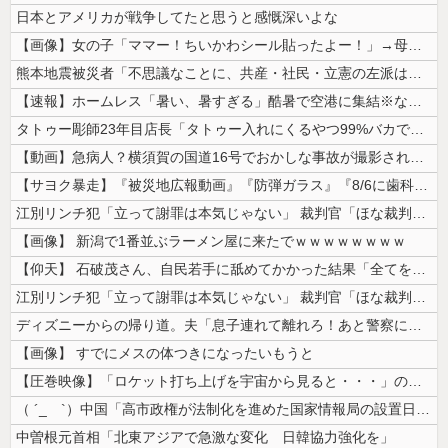
日本とアメリカが戦争してたと思うと感慨深いよな
【画像】女の子「ママー！ちいかわシール貼ったよー！」→母親の心をざわつ...
熊本地震被災者「不思議なことに、共産・社民・立憲の左派は本当に被害の大...
【速報】ホームレス「暑い、暑すぎる」酷暑で空港に集結※なお韓国
タトゥー彫師23年目店長「タトゥー入れにくるやつ99%バカです」
【動画】急病人？横須賀の国道16号でおかしな事故が撮影される。
【サヨク暴走】『被災地広報動画』『防弾ガラス』『8/6に歯科予約』『S...
江別リンチ犯「立って謝罪は本気じゃない」 裁判官「ほな裁判で土下座して...
【画像】 新潟で1番並ぶラーメン屋に来たでｗｗｗｗｗｗｗｗ
【仰天】 石破茂さん、自民若手に舐めてかかった結果「全てを失うｗｗｗｗ...
江別リンチ犯「立って謝罪は本気じゃない」 裁判官「ほな裁判で土下座して...
ディズニーからの帰り道。夫「息子連れて離れろ！あと警察に通報！」私「助...
【画像】 すでにメスの体つきになったいもうと
【圧巻映像】「ロケット打ち上げを宇宙から見ると・・・」の動画が衝撃的
（ ´_ゝ`）中国「高市政権が法制化を進めた国家情報局の設置日が7月3...
中曽根元首相「北東アジアで急激な変化 日韓協力強化を」