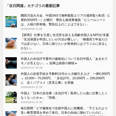
「在日関連」カテゴリの最新記事
隅田川花火大会、中国SNSで無料観覧エリアの場所取り転売（1
席約3500円～）が横行 警告も無視警備員「ビニールシート
は、人様の所有物。警告以上のことはできない」
2026/08/09 11:39
【群馬】 仕事を引退し生活苦を訴える高齢外国人をNPOが支援
「生活保護を申請したいが方法が難しい」「物価高で年金だけ
では足りない。日本に残りたいが将来的にはブラジルに戻るし
かない」
2026/08/03 09:46
外国人の永住許可要件の厳格化について在日中国人「あきれて
モノが言えない」← 効果は抜群の模様ｗ
2026/07/27 20:39
外国人の在留手続き手数料10月から大幅引き上げ 一律6,000円
→ 10,000～75,000円、「永住許可」10,000円 → 200,000円
に 近くパブコメ（意見公募）を実施
2026/06/24 21:56
中国人「日本の永住権（永住許可）取得したら急に仕事したく
なくなったわｗ」「同感」
2026/06/24 12:36
毎日新聞「ビザ厳格化で在留中国人に危機感」「子どものより
良い教育環境を求めて来日。日本の自由に憧れていたのに」