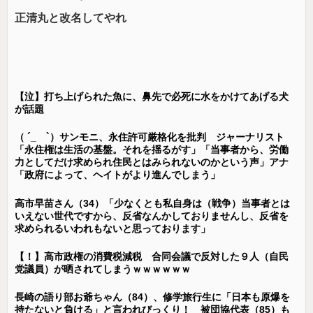
正清丸と改名してやれ
【泣】打ち上げられた魚に、鼻先で必死に水をかけてあげる犬
が話題
（ ´_ゝ`）サンモニ、永住許可厳格化を批判 ジャーナリスト
「永住権は生活の基盤。それを揺るがす」「当事者から、労働
力としてだけ求められ住民とはみられないのかという声」アナ
「政府によって、ヘイトがより進んでしまう」
高市早苗さん（34）「少なくとも私自身は（戦争）当事者とは
いえない世代ですから、反省なんかしておりませんし、反省を
求められるいわれもないと思っております」
【！】高市政権の消費税減税 合同会議で反対した９人（自民
党議員）が晒されてしまうｗｗｗｗｗｗ
長崎の語り部お爺ちゃん（84）、修学旅行生に「日本も原爆を
持たないと負ける」と言われびっくり！ 被団協代表（85）も