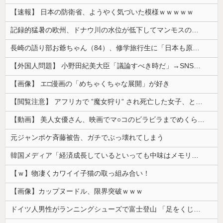
【速報】 日本の防衛省、ようやく気づいた模様ｗｗｗｗｗ
記録的猛暑の欧州、ドナウ川の水位が低下してマンモスの骨や沈没したドイツ軍の戦艦が出現
長崎の語り部お爺ちゃん（84）、修学旅行生に「日本も原爆を持たないと負ける」と言われびっくり！ 被団協代表（85）も中学生に「核を持たないで日本...
【外国人問題】 小野田紀美大臣「議論すべき時だ」→SNS「まだ議論もしてなかったんだ...」→小野田大臣「これが進歩状況です」めちゃくちゃ仕事して...
【画像】 エ□漫画の「めちゃくちゃな展開」が好き
【閲覧注意】 アフリカで ”魔女狩り” され死亡した女子、とんでもなくエ□い体してると話題に
【動画】 美人女優さん、映画でマ○コのビラビラまでめくらせてしまうｗｗｗｗｗｗ
元ジャンポケ斉藤被告、ガチでぶっ壊れてしまう
韓国メディア「経済成長しているといっても中味はメモリ価格だけ。雇用増加見通しが半減してしまった」……韓国の内需不況は根強い状況っすね
【ｗ】物凄くカワイイ子猫の取っ組み合い！
【画像】カップヌードル、限界突破ｗｗｗ
ドイツ人男性がランニングシューズで富士登山 「足をくじいて動けない」