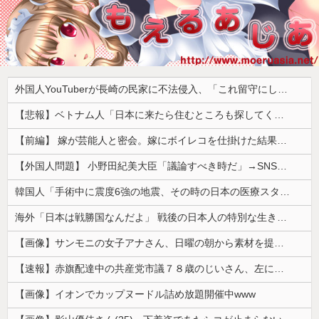
外国人YouTuberが長崎の民家に不法侵入、「これ留守にしてるだけじゃないの？」と激怒する人が続出中
【悲報】ベトナム人「日本に来たら住むところも探してくれてお金も出ると言われた！日本人は働く人を探しているから人が多いほうが助かると言われた！」ｗｗｗｗｗｗｗｗ
【前編】 嫁が芸能人と密会。嫁にボイレコを仕掛けた結果まさかの
【外国人問題】 小野田紀美大臣「議論すべき時だ」→SNS「まだ議論もしてなかったんだ...」→小野田大臣「これが進歩状況です」めちゃくちゃ仕事して...
韓国人「手術中に震度6強の地震、その時の日本の医療スタッフたちの姿をご覧ください」→「マジで鳥肌立った」「こういう姿は韓国も見習わないと」「あん...
海外「日本は戦勝国なんだよ」 戦後の日本人の特別な生き様に各国から称賛の声
【画像】サンモニの女子アナさん、日曜の朝から素材を提供してしまう
【速報】赤旗配達中の共産党市議７８歳のじいさん、左に寄りすぎたか車で民家当て逃げ
【画像】イオンでカップヌードル詰め放題開催中www