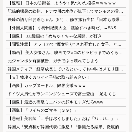
【速報】 日本の防衛省、ようやく気づいた模様ｗｗｗｗｗ
記録的猛暑の欧州、ドナウ川の水位が低下してマンモスの骨や沈没したドイツ軍の戦艦が出現
長崎の語り部お爺ちゃん（84）、修学旅行生に「日本も原爆を持たないと負ける」と言われびっくり！ 被団協代表（85）も中学生に「核を持たないで日本...
【外国人問題】 小野田紀美大臣「議論すべき時だ」→SNS「まだ議論もしてなかったんだ...」→小野田大臣「これが進歩状況です」めちゃくちゃ仕事して...
【画像】 エ□漫画の「めちゃくちゃな展開」が好き
【閲覧注意】 アフリカで ”魔女狩り” され死亡した女子、とんでもなくエ□い体してると話題に
【動画】 美人女優さん、映画でマ○コのビラビラまでめくらせてしまうｗｗｗｗｗｗ
元ジャンポケ斉藤被告、ガチでぶっ壊れてしまう
韓国メディア「経済成長しているといっても中味はメモリ価格だけ。雇用増加見通しが半減してしまった」……韓国の内需不況は根強い状況っすね
【ｗ】物凄くカワイイ子猫の取っ組み合い！
【画像】カップヌードル、限界突破ｗｗｗ
ドイツ人男性がランニングシューズで富士登山 「足をくじいて動けない」
【画像】最近の高級ミニバンの顔キモすぎだろwww
【画像】「ワイらのゴマキ（３９）」
【悲報】美容師「…手は尽くしました」おば「ｱｯ…ｯｽ…」→
韓国人「安貞桓が韓国代表に激怒！『惨憺たる結果、徹底的な刷新が必要だ』と監督や協会を痛烈批判」