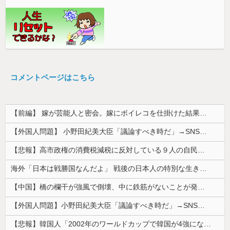
コメントページはこちら
【前編】 嫁が芸能人と密会。嫁にボイレコを仕掛けた結果まさかの
【外国人問題】 小野田紀美大臣「議論すべき時だ」→SNS「まだ議論もしてなかったんだ...」→小野田大臣「これが進歩状況です」めちゃくちゃ仕事して...
【悲報】高市政権の消費税減税に反対している９人の自民党議員が全て判明！！！！ やっぱりコイツラかｗｗｗｗｗ
海外「日本は戦勝国なんだよ」 戦後の日本人の特別な生き様に各国から称賛の声
【中国】橋の欄干が強風で倒壊、中に鉄筋がないことが発覚＝当局「接着剤で固定した」
【外国人問題】小野田紀美大臣「議論すべき時だ」→SNS「まだ議論もしてなかったんだ...」→小野田大臣「これが進歩状況です」めちゃくちゃ仕事して...
【悲報】韓国人「2002年のワールドカップで韓国が4強になれたのって買収したからじゃないの?」