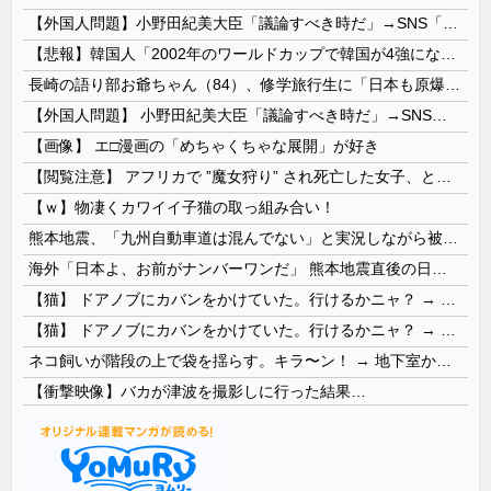
【外国人問題】小野田紀美大臣「議論すべき時だ」→SNS「まだ議論もしてなかったんだ...」→小野田大臣「これが進歩状況です」めちゃくちゃ仕事して...
【悲報】韓国人「2002年のワールドカップで韓国が4強になれたのって買収したからじゃないの?」
長崎の語り部お爺ちゃん（84）、修学旅行生に「日本も原爆を持たないと負ける」と言われびっくり！ 被団協代表（85）も中学生に「核を持たないで日本...
【外国人問題】 小野田紀美大臣「議論すべき時だ」→SNS「まだ議論もしてなかったんだ...」→小野田大臣「これが進歩状況です」めちゃくちゃ仕事して...
【画像】 エ□漫画の「めちゃくちゃな展開」が好き
【閲覧注意】 アフリカで ”魔女狩り” され死亡した女子、とんでもなくエ□い体してると話題に
【ｗ】物凄くカワイイ子猫の取っ組み合い！
熊本地震、「九州自動車道は混んでない」と実況しながら被災地へ向かう有名アナなどに批判殺到 全国紙記者「最新の状況をいち早く伝えることは報道機関としての責務」「情報を取り上げることには大きな意義がある」
海外「日本よ、お前がナンバーワンだ」 熊本地震直後の日本の対応のスピードに世界が衝撃
【猫】 ドアノブにカバンをかけていた。行けるかニャ？ → 猫はこうなります…
【猫】 ドアノブにカバンをかけていた。行けるかニャ？ → 猫はこうなります…
ネコ飼いが階段の上で袋を揺らす。キラ〜ン！ → 地下室からヤツが現れる…
【衝撃映像】バカが津波を撮影しに行った結果…