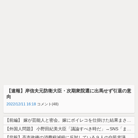
【速報】岸信夫元防衛大臣・次期衆院選に出馬せず引退の意
向
2022/12/11 16:18
コメント(48)
【前編】 嫁が芸能人と密会。嫁にボイレコを仕掛けた結果まさかの
【外国人問題】 小野田紀美大臣「議論すべき時だ」→SNS「まだ議論もし...
【悲報】高市政権の消費税減税に反対している９人の自民党議員が全て判明！...