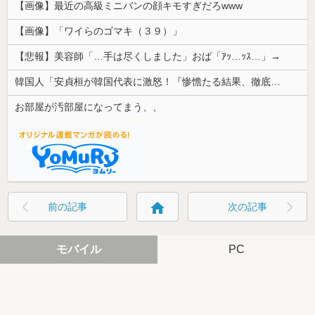
【画像】最近の高級ミニバンの顔キモすぎだろwww
【画像】「ワイらのゴマキ（３９）」
【悲報】美容師「…手は尽くしました」おば「ｱｯ…ｯｽ…」→
韓国人「安貞桓が韓国代表に激怒！『惨憺たる結果、徹底的な刷新が必要だ』と監督や協会を痛烈批判」
お部屋が汚部屋になってまう、、
home
前の記事
次の記事
モバイル
PC