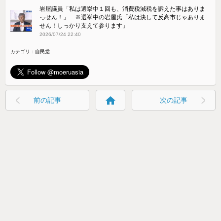
岩屋議員「私は選挙中１回も、消費税減税を訴えた事はありま
っせん！」 ※選挙中の岩屋氏「私は決して反高市じゃありま
せん！しっかり支えて参ります」
2026/07/24 22:40
カテゴリ：
自民党
home
前の記事
次の記事