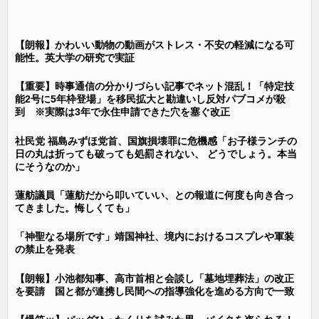
【朗報】かわいい動物の動画がストレス・不安の軽減になる可
能性。英大学の研究で実証
【重要】時事通信の分かりづらい記事でネット混乱！「特定技
能2号に5年枠登場」を移民拡大と勘違いし反対パブコメが殺
到 ※実際は3年で永住申請できた穴を塞ぐ改正
社民党 福島みずほ党首、国旗損壊罪に危機感「お子様ランチの
日の丸は折っても破っても処罰されない、 どうでしょう。本当
にそうなのか」
蓮舫議員「蓮舫だから叩いていい、との報道に何度も向き合っ
てきました。悔しくても」
「神聖なる場所です」靖国神社、境内におけるコスプレや軍装
の禁止を発表
【朗報】小池都知事、高市首相と会談し「墓地埋葬法」の改正
を要請 国と都が連携し民間への指導強化を進める方向で一致