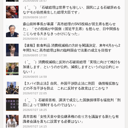
2026/08/09 16:57
（ ´_ゝ`）「石破総理は世界でも珍しい、国民による石破辞める
なデモが自然発生した総理大臣です」
2026/08/09 10:07
森山前幹事長が暴露「高市総理のSNS投稿が習主席を怒らせ
た」 「その投稿が中国側（習近平主席）を怒らせ、日中関係を
こじらせる大きなきっかけになった」
2026/08/06 15:14
【速報】飲食料品 消費税減税の方針を閣議決定、来年4月から2
年間1％に 高市総理は秋の臨時国会で法案の成立を目指す
2026/08/05 17:50
（ ´_ゝ`）消費税減税に反対の石破前総理「実現に向けて検討を
加速します、というのが公約。減税しますというのは公約じゃ
ない！」
2026/08/05 14:59
【スパイ防止法】自民、外国干渉防止法に刑罰 偽情報拡散な
どの不当干渉を防止 これに反対する政党はどこかな？
2026/07/27 22:05
（ ´_ゝ`）石破前首相、講演で成立した国旗損壊罪を猛批判「刑
罰によって強制するものではない」
2026/07/27 18:25
高市首相「女性天皇や皇位継承権の在り方を議論する新たな有
識者会議を直ちに設置する必要はない」
2026/07/27 14:15