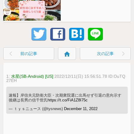
home
前の記事
次の記事
1:
水星(SB-Android) [US]
2022/12/11(日) 15:56:51.78 ID:OuTQ
27EH
速報】岸信夫元防衛大臣・次期衆院選に出馬せず引退の意向示す
後継は長男の信千世氏
https://t.co/FiA1Z8I75c
— ｔｙｓニュース (@tysnews)
December 11, 2022