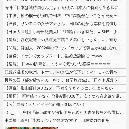
海外「日本は戦勝国なんだよ」 戦後の日本人の特別な生き様に各国から称賛...
【中国】橋の欄干が強風で倒壊、中に鉄筋がないことが発覚＝当局「接着剤で...
【画像】サンモニの女子アナさん、日曜の朝から素材を提供してしまう
【外国人問題】小野田紀美大臣「議論すべき時だ」→SNS「まだ議論もして...
【速報】赤旗配達中の共産党市議７８歳のじいさん、左に寄りすぎたか車で民...
【悲報】韓国人「2002年のワールドカップで韓国が4強になれたのって買...
【画像】イオンでカップヌードル詰め放題開催中www
【速報】 日本の防衛省、ようやく気づいた模様ｗｗｗｗｗ
記録的猛暑の欧州、ドナウ川の水位が低下してマンモスの骨や沈没したドイツ...
長崎の語り部お爺ちゃん（84）、修学旅行生に「日本も原爆を持たないと負...
【画像】影山優佳さん(25)、下着姿であたシコが止まらない
【驚愕】 新幹線じゃなく『帰省費4000円』安くなる在来線で帰省した結...
【ｗ】物凄くカワイイ子猫の取っ組み合い！
（ ´_ゝ`）中国「高市政権が法制化を進めた国家情報局の設置日が7月3...
中曽根元首相「北東アジアで急激な変化 日韓協力強化を」