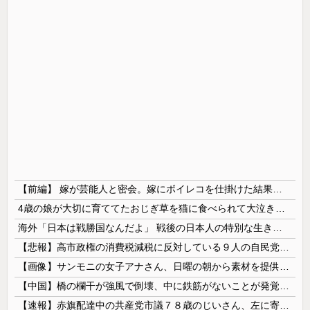
【前編】 嫁が芸能人と密会。嫁にボイレコを仕掛けた結果まさかの
4歳の娘が大切に育ててたおじぎ草を猫に食べられて大泣きした。シクシク泣いてる娘が不憫すぎるけど、植物を大事にする子に育ってくれたのは嬉しいことだね
海外「日本は戦勝国なんだよ」 戦後の日本人の特別な生き様に各国から称賛の声
【悲報】高市政権の消費税減税に反対している９人の自民党議員が全て判明！！！！ やっぱりコイツラかｗｗｗｗｗ
【画像】サンモニの女子アナさん、日曜の朝から素材を提供してしまう
【中国】橋の欄干が強風で倒壊、中に鉄筋がないことが発覚＝当局「接着剤で固定した」
【速報】赤旗配達中の共産党市議７８歳のじいさん、左に寄りすぎたか車で民家当て逃げ