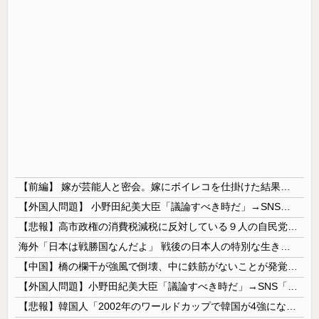
【前編】 嫁が芸能人と密会。嫁にボイレコを仕掛けた結果まさかの
【外国人問題】 小野田紀美大臣「議論すべき時だ」→SNS「まだ議論もしてなかったんだ...」→小野田大臣「これが進歩状況です」めちゃくちゃ仕事して...
【悲報】高市政権の消費税減税に反対している９人の自民党議員が全て判明！！！！ やっぱりコイツラかｗｗｗｗｗ
海外「日本は戦勝国なんだよ」 戦後の日本人の特別な生き様に各国から称賛の声
【中国】橋の欄干が強風で倒壊、中に鉄筋がないことが発覚＝当局「接着剤で固定した」
【外国人問題】小野田紀美大臣「議論すべき時だ」→SNS「まだ議論もしてなかったんだ...」→小野田大臣「これが進歩状況です」めちゃくちゃ仕事して...
【悲報】韓国人「2002年のワールドカップで韓国が4強になれたのって買収したからじゃないの?」