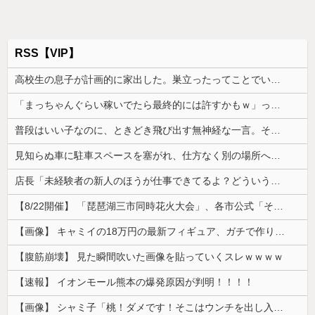
RSS【VIP】
高校生の息子が計画的に家出した。巣立ったってことでいいのかもしれないけど、なんか割り切れず...
「まっちゃんぐらい稼いでたら最終的には許すかもｗ」って言ったら旦那が突然怒り出した。このまま情まで枯渇しそう
普段はいい子なのに、ときどき飛び出す無神経な一言。そのたびに冷めてしまい、ついに別れを決意して…
見知らぬ車に駐車スペースを塞がれ、仕方なく別の場所へ停めた俺。気づけばパトカーまで来る騒ぎになって…
店長「未経験者の新人のほうが仕事できてるよ？どういうこと？」俺「すみません…」→未経験者と比べられ、プライドがズタズタになって…
【8/22開催】 「琵琶湖三市同時花火大会」、各市公式「そんな花火大会は存在しない」→ 高価チケットを購入した人達がSNS阿鼻叫喚
【画像】 キャミイの18万円の最新フィギュア、ガチで作り込みがエグすぎる
【腹筋崩壊】 見た瞬間吹いた画像を貼っていくスレｗｗｗｗ
【速報】 イオンモール熊本の爆発原因が判明！！！！
【画像】 シャミ子「桃！ダメです！そこはウンチを出し入れする穴です！」