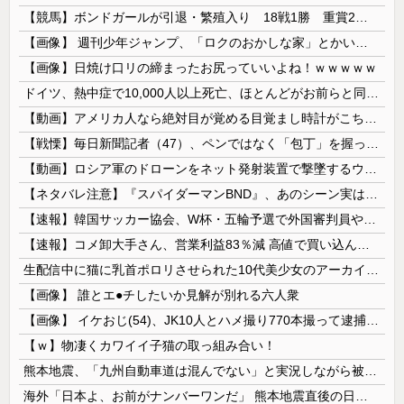
【競馬】ボンドガールが引退・繁殖入り 18戦1勝 重賞2着7回
【画像】 週刊少年ジャンプ、「ロクのおかしな家」とかいう微妙な漫画を巻頭カラーにしたせいで100万部切る
【画像】日焼け口リの締まったお尻っていいよね！ｗｗｗｗｗ
ドイツ、熱中症で10,000人以上死亡、ほとんどがお前らと同年代で若者は元気💪
【動画】アメリカ人なら絶対目が覚める目覚まし時計がこちらｗｗｗｗｗ
【戦慄】毎日新聞記者（47）、ペンではなく「包丁」を握ってしまった結果・・・・・
【動画】ロシア軍のドローンをネット発射装置で撃墜するウクライナ。
【ネタバレ注意】『スパイダーマンBND』、あのシーン実は過去作のセルフカバーだった
【速報】韓国サッカー協会、W杯・五輪予選で外国審判員や監督官を性接待！！！！
【速報】コメ卸大手さん、営業利益83％減 高値で買い込んだ米が売れず「損切り祭り」開幕へ
生配信中に猫に乳首ポロリさせられた10代美少女のアーカイブ、500万再生越えｗｗｗ
【画像】 誰とエ●チしたいか見解が別れる六人衆
【画像】 イケおじ(54)、JK10人とハメ撮り770本撮って逮捕ｗｗｗｗｗｗｗ
【ｗ】物凄くカワイイ子猫の取っ組み合い！
熊本地震、「九州自動車道は混んでない」と実況しながら被災地へ向かう有名アナなどに批判殺到 全国紙記者「最新の状況をいち早く伝えることは報道機関としての責務」「情報を取り上げることには大きな意義がある」
海外「日本よ、お前がナンバーワンだ」 熊本地震直後の日本の対応のスピードに世界が衝撃