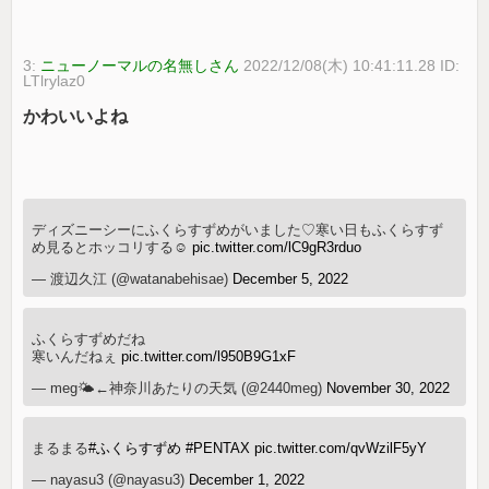
3:
ニューノーマルの名無しさん
2022/12/08(木) 10:41:11.28 ID:
LTlrylaz0
かわいいよね
ディズニーシーにふくらすずめがいました♡寒い日もふくらすず
め見るとホッコリする☺️
pic.twitter.com/lC9gR3rduo
— 渡辺久江 (@watanabehisae)
December 5, 2022
ふくらすずめだね
寒いんだねぇ
pic.twitter.com/l950B9G1xF
— meg🌤️←神奈川あたりの天気 (@2440meg)
November 30, 2022
まるまる
#ふくらすずめ
#PENTAX
pic.twitter.com/qvWzilF5yY
— nayasu3 (@nayasu3)
December 1, 2022