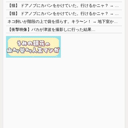
【猫】 ドアノブにカバンをかけていた。行けるかニャ？ → 猫はこうなります…
【猫】 ドアノブにカバンをかけていた。行けるかニャ？ → 猫はこうなります…
ネコ飼いが階段の上で袋を揺らす。キラ〜ン！ → 地下室からヤツが現れる…
【衝撃映像】バカが津波を撮影しに行った結果…