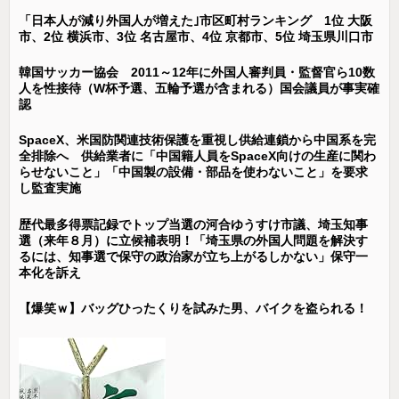
「日本人が減り外国人が増えた｣市区町村ランキング 1位 大阪
市、2位 横浜市、3位 名古屋市、4位 京都市、5位 埼玉県川口市
韓国サッカー協会 2011～12年に外国人審判員・監督官ら10数
人を性接待（W杯予選、五輪予選が含まれる）国会議員が事実確
認
SpaceX、米国防関連技術保護を重視し供給連鎖から中国系を完
全排除へ 供給業者に「中国籍人員をSpaceX向けの生産に関わ
らせないこと」「中国製の設備・部品を使わないこと」を要求
し監査実施
歴代最多得票記録でトップ当選の河合ゆうすけ市議、埼玉知事
選（来年８月）に立候補表明！「埼玉県の外国人問題を解決す
るには、知事選で保守の政治家が立ち上がるしかない」保守一
本化を訴え
【爆笑ｗ】バッグひったくりを試みた男、バイクを盗られる！