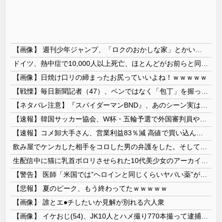
【画像】 週刊少年ジャンプ、「ロクのおかしな家」とかいう微妙な漫画を巻頭カラーにしたせいで100万部切る
ドイツ、熱中症で10,000人以上死亡、ほとんどがお前らと同年代で若者は元気💪
【画像】日焼け口リの締まったお尻っていいよね！ｗｗｗｗｗ
【戦慄】毎日新聞記者（47）、ペンではなく「包丁」を握ってしまった結果・・・・・
【ネタバレ注意】『スパイダーマンBND』、あのシーン実は過去作のセルフカバーだった
【速報】韓国サッカー協会、W杯・五輪予選で外国審判員や監督官を性接待！！！！
【速報】コメ卸大手さん、営業利益83％減 高値で買い込んだ米が売れず「損切り祭り」開幕へ
飲み屋でケンカした相手をコロした男の弁護をした。そして数年後、因果応報を思わせる出来事が…
生配信中に猫に乳首ポロリさせられた10代美少女のアーカイブ、500万再生越えｗｗｗ
【警告】 医師「米国では”ヘロインと同じくらいヤバい薬”が日本では平気で処方されてる」
【悲報】 夏のピーク、もう終わってたｗｗｗｗｗ
【画像】 誰とエ●チしたいか見解が別れる六人衆
【画像】 イケおじ(54)、JK10人とハメ撮り770本撮って逮捕ｗｗｗｗｗｗｗ