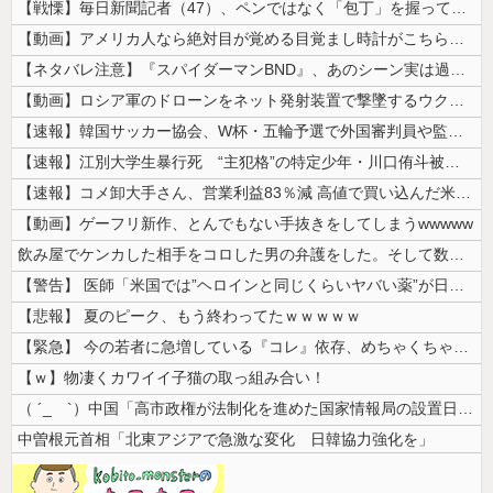
【戦慄】毎日新聞記者（47）、ペンではなく「包丁」を握ってしまった結果...
【動画】アメリカ人なら絶対目が覚める目覚まし時計がこちらｗｗｗｗｗ
【ネタバレ注意】『スパイダーマンBND』、あのシーン実は過去作のセルフ...
【動画】ロシア軍のドローンをネット発射装置で撃墜するウクライナ。
【速報】韓国サッカー協会、W杯・五輪予選で外国審判員や監督官を性接待！...
【速報】江別大学生暴行死 “主犯格”の特定少年・川口侑斗被告に「無期懲...
【速報】コメ卸大手さん、営業利益83％減 高値で買い込んだ米が売れず「...
【動画】ゲーフリ新作、とんでもない手抜きをしてしまうwwwww
飲み屋でケンカした相手をコロした男の弁護をした。そして数年後、因果応報...
【警告】 医師「米国では”ヘロインと同じくらいヤバい薬”が日本では平気...
【悲報】 夏のピーク、もう終わってたｗｗｗｗｗ
【緊急】 今の若者に急増している『コレ』依存、めちゃくちゃ深刻な模様w...
【ｗ】物凄くカワイイ子猫の取っ組み合い！
（ ´_ゝ`）中国「高市政権が法制化を進めた国家情報局の設置日が7月3...
中曽根元首相「北東アジアで急激な変化 日韓協力強化を」