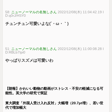
58:
ニューノーマルの名無しさん
2022/12/08(木) 11:04:42.19 I
D:q0rJ/HSY0
チュンチュン可愛いよな(´・ω・｀)
51:
ニューノーマルの名無しさん
2022/12/08(木) 11:00:08.28 I
D:RBLb7Ipi0
やっぱりスズメは可愛いわ
【朗報】かわいい動物の動画がストレス・不安の軽減になる可
能性。英大学の研究で実証
東大調査「外国人受け入れ反対」大幅増（20.7pt増）、若い世
代で増加幅大