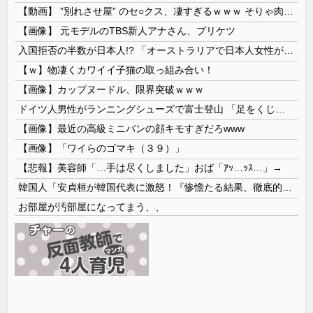
【動画】 ”別れさせ屋” のセ○クス、凄すぎるｗｗｗ そりゃ肉便器に堕ちるわｗｗｗ
【画像】 元モデルのTBS新人アナさん、プリケツ
入国拒否の半数が日本人!? 「オーストラリアで日本人女性が売春」
【ｗ】物凄くカワイイ子猫の取っ組み合い！
【画像】カップヌードル、限界突破ｗｗｗ
ドイツ人男性がランニングシューズで富士登山 「足をくじいて動けない」
【画像】最近の高級ミニバンの顔キモすぎだろwww
【画像】「ワイらのゴマキ（３９）」
【悲報】美容師「…手は尽くしました」おば「ｱｯ…ｯｽ…」→
韓国人「安貞桓が韓国代表に激怒！『惨憺たる結果、徹底的な刷新が必要だ』と監督や協会を痛烈批判」
お部屋が汚部屋になってまう、、