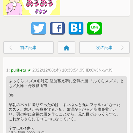
home
前の記事
次の記事
1:
puriketu ★
2022/12/08(木) 10:39:54.99 ID:Cv3NxwrJ9
ふっくら スズメ冬対応 脂肪蓄え羽に空気の層 「ふくらスズメ」と
も／兵庫・丹波篠山市
(略
早朝の木々に降り立ったのは、ずいぶんと丸いフォルムになった
スズメ。寒さから身を守るため、気温が下がると脂肪を蓄えた
り、羽の中に空気の層を作ることから、見た目がふっくらする。
これからさらにモコモコになっていく。
全文はﾘﾝｸ先へ