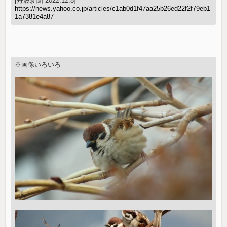
[丹波新聞 2022.12.8]
https://news.yahoo.co.jp/articles/c1ab0d1f47aa25b26ed22f2f79eb1
1a7381e4a87
※画像いろいろ