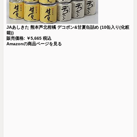
JAあしきた 熊本芦北柑橘 デコポン&甘夏缶詰め (10缶入り(化粧
箱))
販売価格: ￥5,665 税込
Amazonの商品ページを見る