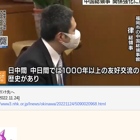
ﾘﾝｸ先へ
022.11.24]
//www3.nhk.or.jp/lnews/okinawa/20221124/5090020968.html