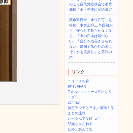
のころ自民党総務会で消費
減税了承・午後に閣議決定
高市政権が「永住許可」厳
格化、事実上抑止 外国籍か
ら「安心して暮らせなくな
る」「今の日本は居づら
い」「自分を成長させられ
ない。帰国するか他の国に
行くかも選択肢」と落胆の
声
リンク
ニュースの森
保守JAPAN
Zattoyomiニュース見出しリ
ーダー
2chnavi
特定アジアと日本／情強！良
まとめ速報
いーあんてな(#ﾟｗﾟ)
我無ちゃんねる
だめぽあんてな