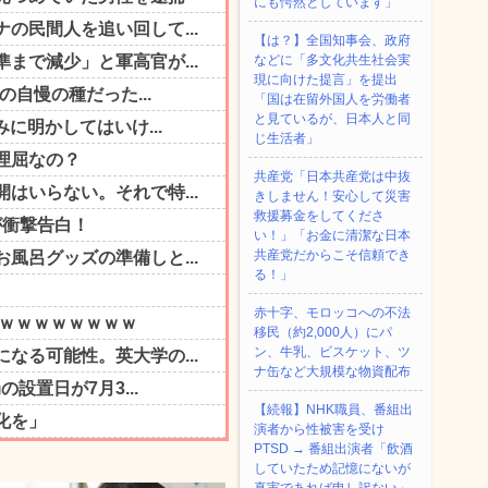
にも愕然としています」
【は？】全国知事会、政府
などに「多文化共生社会実
現に向けた提言」を提出
「国は在留外国人を労働者
と見ているが、日本人と同
じ生活者」
共産党「日本共産党は中抜
きしません！安心して災害
救援募金をしてくださ
い！」「お金に清潔な日本
共産党だからこそ信頼でき
る！」
赤十字、モロッコへの不法
移民（約2,000人）にパ
ン、牛乳、ビスケット、ツ
ナ缶など大規模な物資配布
【続報】NHK職員、番組出
演者から性被害を受け
PTSD → 番組出演者「飲酒
していたため記憶にないが