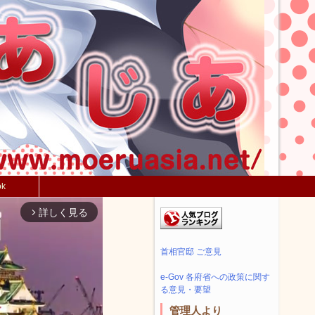
ok
詳しく見る
arrow_forward_ios
首相官邸 ご意見
e-Gov 各府省への政策に関す
る意見・要望
管理人より