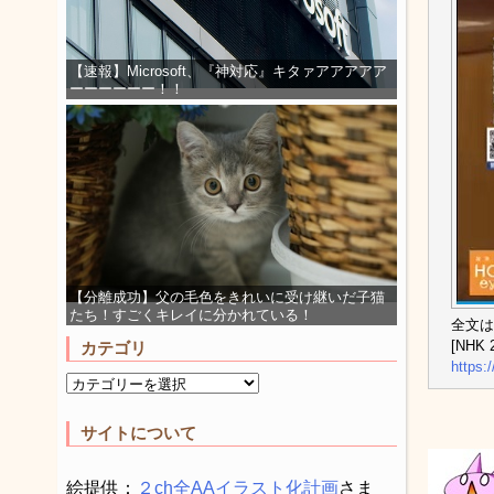
【速報】Microsoft、『神対応』キタァアアアアア
ーーーーーー！！
【分離成功】父の毛色をきれいに受け継いだ子猫
たち！すごくキレイに分かれている！
全文は
[NHK 2
カテゴリ
https:
サイトについて
絵提供：
２ch全AAイラスト化計画
さま