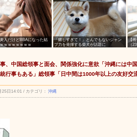
美人だけどBBAになった結
「嬉しすぎて！」とんでもないジャン
【画
ｗｗｗｗｗｗｗｗ
プ力を発揮する柴犬が話題に
（2
を募
事、中国総領事と面会、関係強化に意欲「沖縄には中
統行事もある」総領事「日中間は1000年以上の友好交
月25日14:01 / カテゴリ：
沖縄