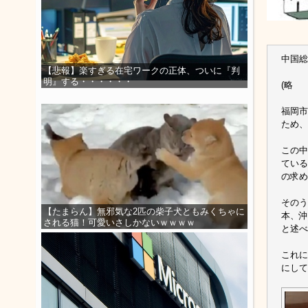
中国総
【悲報】楽すぎる在宅ワークの正体、ついに『判
明』する・・・・・・
(略
福岡市
ため、
この中
ている
の求め
そのう
【たまらん】無邪気な2匹の柴子犬ともみくちゃに
本、沖
される猫！可愛いさしかないｗｗｗｗ
と述べ
これに
にして