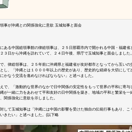
領事が沖縄との関係強化に意欲 玉城知事と面会
にある中国総領事館の律総領事は、２５日那覇市内で開かれる中国・福建省
２３日から沖縄を訪れていて、２４日午後、県庁で玉城知事と面会しました
で、律総領事は、２５年前に沖縄県と福建省が友好都市となってから互いの
とし、「沖縄とは１０００年以上の歴史があり、歴史的な経緯を大切にして
にかなう交流を進めなければならない」と述べました。
えで、「激動的な世界のなかで日中関係の安定性をもって世界の平和に寄与
縄が一緒に力をあわせて平和友好の日中関係を築き、地域の平和と繁栄を一
、関係強化に意欲を示しました。
対して玉城知事は「沖縄には中国の影響を受けた独自の伝統行事もあり、こ
いきたい」と述べました。(以下略