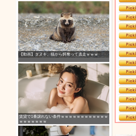
【動画】タヌキ、猫から餌奪って逃走ｗｗｗ
賃貸で1番譲れない条件ｗｗｗｗｗｗｗｗｗｗｗｗ
ｗｗｗｗｗｗｗ