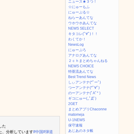
ニュース★３つ！
☆にゅーもふ
にゅーぷる☆
ねらーあんてな
ウホウホあんてな
NEWS SELECT
キタコレ(ﾟ∀ﾟ)！！
わくてか！
NewsLog
にゅーぷろ
アナログあんてな
２ｃｈまとめちゃんねる
NEWS CHOICE
特亜流あんてな
Best Trend News
しぃアンテナ(*ﾟーﾟ)
つーアンテナ(*ﾟ∀ﾟ)
のーアンテナ(ﾟAﾟ* )
ギコにゅー(,,ﾟДﾟ)
2GET
まとめアプリChaconne
matomeja
U-1NEWS
保守速報
した
あじあのネタ帳
た、分析しています
#中国
#弾道