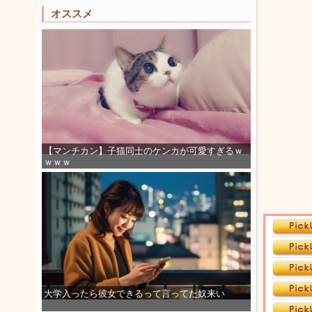
オススメ
【マンチカン】子猫同士のケンカが可愛すぎるｗ
ｗｗｗ
大学入ったら彼女できるって言ってた奴来い