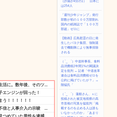
（詐偽が4分の1） 日本に
は254人
「週刊少年ジャンプ」発行
部数が初の１００万部割れ
国内の紙雑誌で「１００万
部超」ゼロに
【動画】広島慰霊の日に発
生したパヨク集団、強制退
去で機動隊により無事排除
される
（ ´_ゝ`）中道幹事長、食料
品消費税2年間1%の閣議決
定を批判 → 記者「中道改革
連合は食料品消費税ゼロを
公約に掲げていたが？」→
階猛氏「
（ ´_ゝ`） 蓮舫さん、ｘに
投稿された被災地視察の高
市首相の写真を猛批判「掲
載するのを止める人は誰も
いなかったのか」「あまり