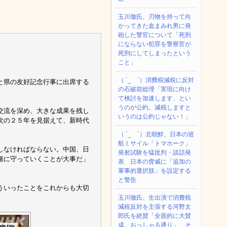
玉川徹氏、刃物を持って向
かってきた血まみれ男に発
砲した警官について「死刑
にならない犯罪を警察官が
死刑にしてしまったという
こと」
（ ´_ゝ`）消費税減税に反対
と県の友好記念行事に出席する
の石破前総理「実現に向け
。
て検討を加速します、とい
うのが公約。減税しますと
交流を深め、大きな成果を残し
いうのは公約じゃない！」
次の２５年を見据えて、新時代
（ ´_ゝ`）北朝鮮、日本の巡
航ミサイル「‌トマホーク」
しなければならない。中国、日
発射試験を猛批判・談話発
緒に守っていくことが大事だ」
表 日本の脅威に「追加の
軍事的選択肢」を設定する
と警告
ういったことをこれからも大切
玉川徹氏、生出演で消費税
減税反対を主張する河野太
郎氏を絶賛「全面的に大賛
成、おっしゃる通り」 そ