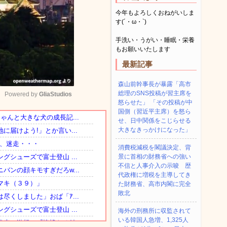
今年もよろしくおねがいしま
す(´・ω・`)
手洗い・うがい・睡眠・栄養
もお願いいたします
最新記事
森山前幹事長が暴露「高市
総理のSNS投稿が習主席を
Powered by 
GliaStudios
怒らせた」 「その投稿が中
国側（習近平主席）を怒ら
せ、日中関係をこじらせる
Mute
大きなきっかけになった」
消費税減税を閣議決定、背
景に首相の財務省への強い
不信と人事介入の示唆 歴
代政権に増税を主導してき
た財務省、高市内閣に完全
敗北
海外の刑務所に収監されて
いる韓国人急増、1,325人