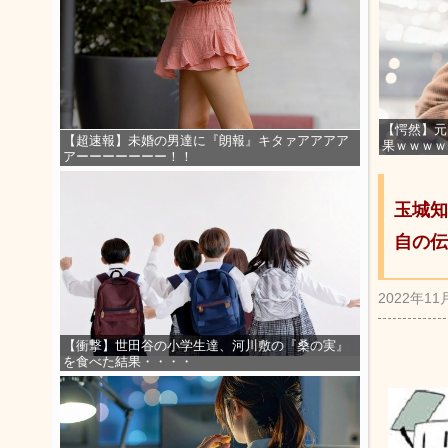
【愕然】元
【超速報】未婚の男達に『朗報』キタァアアアア
果ｗｗｗｗ
アーーーーーーー！！
玉城知
自の伝
2022年11
【衝撃】世田谷の小学生達、河川敷の『桑の実』
を食べた結果・・・・