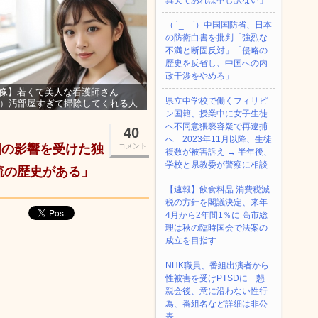
真実であれば申し訳ない」
（ ´_ゝ`）中国国防省、日本
の防衛白書を批判「強烈な
不満と断固反対」「侵略の
歴史を反省し、中国への内
政干渉をやめろ」
像】若くて美人な看護師さん
県立中学校で働くフィリピ
3）汚部屋すぎて掃除してくれる人
ン国籍、授業中に女子生徒
集ｗｗｗ
へ不同意猥褻容疑で再逮捕
40
へ 2023年11月以降、生徒
国の影響を受けた独
コメント
複数が被害訴え → 半年後、
学校と県教委が警察に相談
流の歴史がある」
【速報】飲食料品 消費税減
税の方針を閣議決定、来年
4月から2年間1％に 高市総
理は秋の臨時国会で法案の
成立を目指す
NHK職員、番組出演者から
性被害を受けPTSDに 懇
親会後、意に沿わない性行
為、番組名など詳細は非公
表