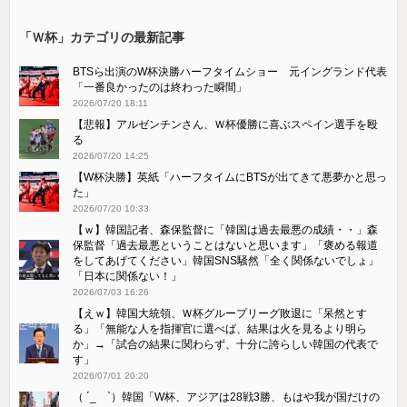
「Ｗ杯」カテゴリの最新記事
BTSら出演のW杯決勝ハーフタイムショー 元イングランド代表
「一番良かったのは終わった瞬間」
2026/07/20 18:11
【悲報】アルゼンチンさん、Ｗ杯優勝に喜ぶスペイン選手を殴
る
2026/07/20 14:25
【W杯決勝】英紙「ハーフタイムにBTSが出てきて悪夢かと思っ
た」
2026/07/20 10:33
【ｗ】韓国記者、森保監督に「韓国は過去最悪の成績・・」森
保監督「過去最悪ということはないと思います」「褒める報道
をしてあげてください」韓国SNS騒然「全く関係ないでしょ」
「日本に関係ない！」
2026/07/03 16:26
【えｗ】韓国大統領、Ｗ杯グループリーグ敗退に「呆然とす
る」「無能な人を指揮官に選べば、結果は火を見るより明ら
か」→「試合の結果に関わらず、十分に誇らしい韓国の代表で
す」
2026/07/01 20:20
（ ´_ゝ`）韓国「W杯、アジアは28戦3勝、もはや我が国だけの