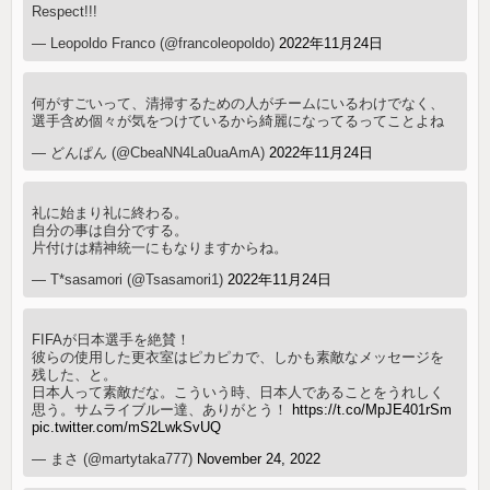
Respect!!!
— Leopoldo Franco (@francoleopoldo)
2022年11月24日
何がすごいって、清掃するための人がチームにいるわけでなく、
選手含め個々が気をつけているから綺麗になってるってことよね
— どんぱん (@CbeaNN4La0uaAmA)
2022年11月24日
礼に始まり礼に終わる。
自分の事は自分でする。
片付けは精神統一にもなりますからね。
— T*sasamori (@Tsasamori1)
2022年11月24日
FIFAが日本選手を絶賛！
彼らの使用した更衣室はピカピカで、しかも素敵なメッセージを
残した、と。
日本人って素敵だな。こういう時、日本人であることをうれしく
思う。サムライブルー達、ありがとう！
https://t.co/MpJE401rSm
pic.twitter.com/mS2LwkSvUQ
— まさ (@martytaka777)
November 24, 2022