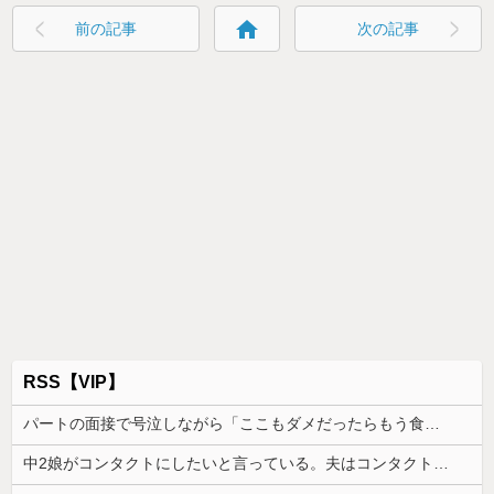
home
前の記事
次の記事
RSS【VIP】
パートの面接で号泣しながら「ここもダメだったらもう食べていけないんです」って熱弁してた人がいた
中2娘がコンタクトにしたいと言っている。夫はコンタクトは高校生からと猛反対してて、どうしたらいい？