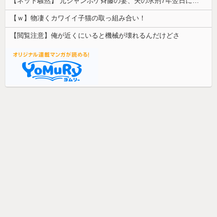
【ネット騒然】 元ジャンポケ斉藤の妻、夫の求刑7年翌日にインスタ更新！その内容がガチでヤバすぎる…
【ｗ】物凄くカワイイ子猫の取っ組み合い！
【閲覧注意】俺が近くにいると機械が壊れるんだけどさ