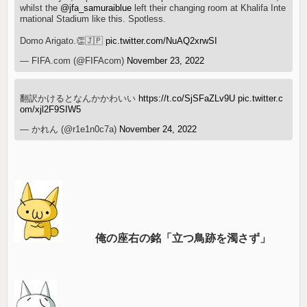
whilst the
@jfa_samuraiblue
left their changing room at Khalifa Inte
rnational Stadium like this. Spotless.
Domo Arigato.👏🇯🇵
pic.twitter.com/NuAQ2xrwSI
— FIFA.com (@FIFAcom)
November 23, 2022
翻訳かけるとなんかかわいい
https://t.co/SjSFaZLv9U
pic.twitter.c
om/xjl2F9SIW5
— かれん (@r1e1n0c7a)
November 24, 2022
俺の座右の銘「立つ鳥跡を濁さず」