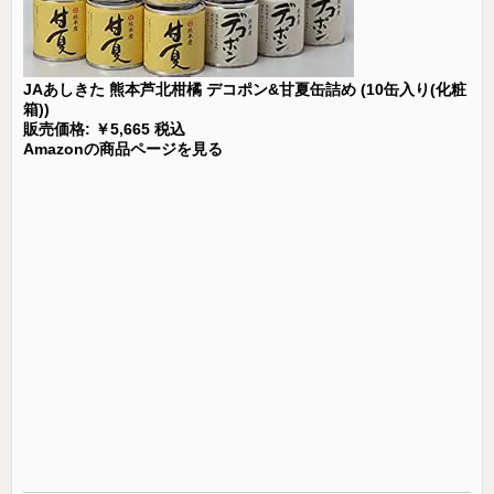
JAあしきた 熊本芦北柑橘 デコポン&甘夏缶詰め (10缶入り(化粧
箱))
販売価格: ￥5,665 税込
Amazonの商品ページを見る