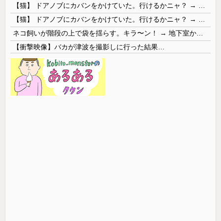
【猫】 ドアノブにカバンをかけていた。行けるかニャ？ → 猫はこうなります…
【猫】 ドアノブにカバンをかけていた。行けるかニャ？ → 猫はこうなります…
ネコ飼いが階段の上で袋を揺らす。キラ〜ン！ → 地下室からヤツが現れる…
【衝撃映像】バカが津波を撮影しに行った結果…