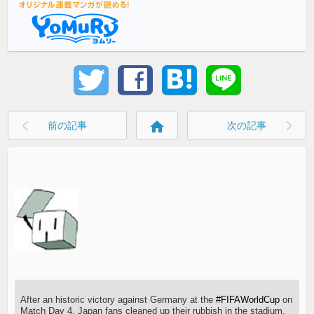
home
前の記事
次の記事
After an historic victory against Germany at the
#FIFAWorldCup
on
Match Day 4, Japan fans cleaned up their rubbish in the stadium,