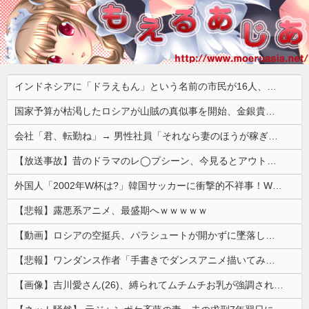
インドネシアに「ドラえもん」という名前の市民が16人、「のび太」は181人
国家予算が枯渇したロシアが山賊の真似事を開始、金銀貴金属じゃなくて自動車とかってところがリアリティありすぎる……
会社「君、転勤ね」→ 男性社員「それなら妻のほうが稼ぎいいんで辞めます」⇒ 結果・・・
【放送事故】昔のドラマのレ◯プシーン、今見るとアウトすぎる・・・
外国人「2002年W杯は?」韓国サッカーに衝撃的不祥事！W杯予選でレフリーへの性的接待発覚！海外騒然！【海外の反応】
【悲報】露悪系アニメ、最盛期へｗｗｗｗｗ
【動画】ロシアの空挺兵、パラシュートが開かずに墜落してしまう。
【悲報】ワンダンス作者「手書きでダンスアニメ描いてみました」←アニメの当てつけにしか見えないと話題に
【画像】吉川愛さん(26)、縛られてムチムチお乳が強調されてしまう