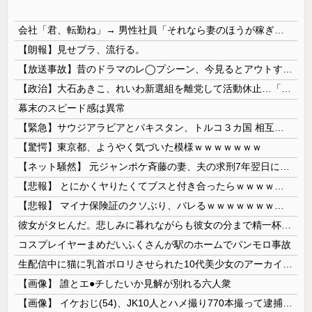
会社「君、転勤ね」→ 男性社員「それなら妻のほうが稼ぎいいんで辞めます」⇒ 結果・・・
【朗報】見せブラ、流行る。
【放送事故】昔のドラマのレ◯プシーン、今見るとアウトすぎる・・・
【政治】大石あきこ、れいわ新選組を離党して活動休止…「スジは通します」とは何だったのか
幕末のスピード感は異常
【緊急】サウジアラビアとパキスタン、トルコ３カ国 相互防衛協定締結
【驚愕】東京都、ようやく気づいた模様ｗｗｗｗｗｗｗ
【ネット騒然】 元ジャンポケ斉藤の妻、夫の求刑7年翌日にインスタ更新！その内容がガチでヤバすぎる…
【悲報】 とにかくヤりたくてブスと付き合ったらｗｗｗｗｗｗｗｗｗｗｗｗｗｗｗ
【悲報】 マイナ保険証のクソぶり、バレるｗｗｗｗｗｗｗｗｗ
彼女がタヒんだ。悲しみに暮れながらも彼女の分まで精一杯生きようと誓った。だが実は生きていた！突撃するとふっくらした顔で大きなお腹を抱えて...
コスプレイヤーまめだいふくさんが駅のホームでパンモロ事故
生配信中に猫に乳首ポロリさせられた10代美少女のアーカイブ、500万再生越えｗｗｗ
【画像】 誰とエ●チしたいか見解が別れる六人衆
【画像】 イケおじ(54)、JK10人とハメ撮り770本撮って逮捕ｗｗｗｗｗｗｗ