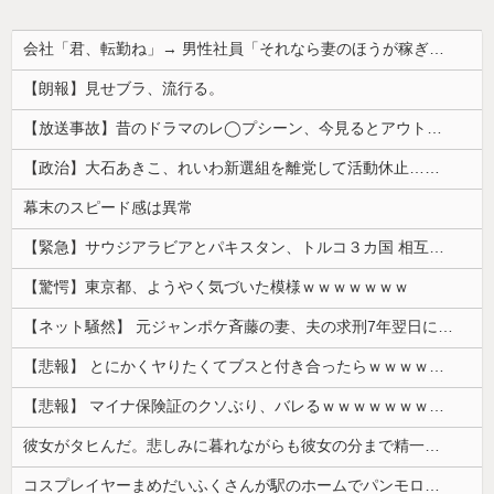
会社「君、転勤ね」→ 男性社員「それなら妻のほうが稼ぎいいんで辞めます」⇒ 結果・・・
【朗報】見せブラ、流行る。
【放送事故】昔のドラマのレ◯プシーン、今見るとアウトすぎる・・・
【政治】大石あきこ、れいわ新選組を離党して活動休止…「スジは通します」とは何だったのか
幕末のスピード感は異常
【緊急】サウジアラビアとパキスタン、トルコ３カ国 相互防衛協定締結
【驚愕】東京都、ようやく気づいた模様ｗｗｗｗｗｗｗ
【ネット騒然】 元ジャンポケ斉藤の妻、夫の求刑7年翌日にインスタ更新！その内容がガチでヤバすぎる…
【悲報】 とにかくヤりたくてブスと付き合ったらｗｗｗｗｗｗｗｗｗｗｗｗｗｗｗ
【悲報】 マイナ保険証のクソぶり、バレるｗｗｗｗｗｗｗｗｗ
彼女がタヒんだ。悲しみに暮れながらも彼女の分まで精一杯生きようと誓った。だが実は生きていた！突撃するとふっくらした顔で大きなお腹を抱えて...
コスプレイヤーまめだいふくさんが駅のホームでパンモロ事故