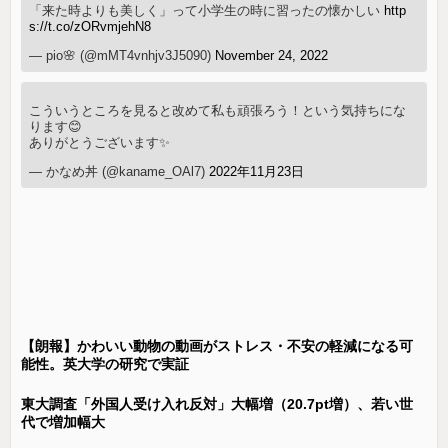
「来た時よりも美しく」って小学生の時に習ったの懐かしい
http
s://t.co/zORvmjehN8
— pio🌸 (@mMT4vnhjv3J5090)
November 24, 2022
こういうところを見ると改めて私も頑張ろう！という気持ちにな
ります😊
ありがとうございます✨
— かなめ丼 (@kaname_OAl7)
2022年11月23日
【朗報】かわいい動物の動画がストレス・不安の軽減になる可
能性。英大学の研究で実証
東大調査「外国人受け入れ反対」大幅増（20.7pt増）、若い世
代で増加幅大