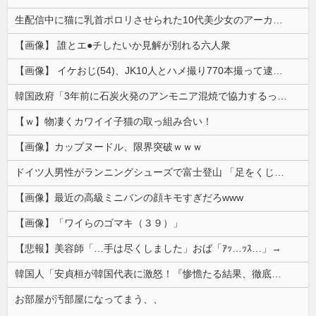
生配信中に猫に乳首ポロリさせられた10代美少女のアーカイブ、500万再生越えｗｗｗ
【画像】 誰とエ●チしたいか見解が別れる六人衆
【画像】 イケおじ(54)、JK10人とハメ撮り770本撮って逮捕ｗｗｗｗｗｗｗ
韓国政府「3年前に石炭火発のアンモニア混焼で協力するっていったけどあれ取りやめな。政権変わったし」……韓国とまともな協力ができない理由、これなんですよね
【ｗ】物凄くカワイイ子猫の取っ組み合い！
【画像】カップヌードル、限界突破ｗｗｗ
ドイツ人男性がランニングシューズで富士登山 「足をくじいて動けない」
【画像】最近の高級ミニバンの顔キモすぎだろwww
【画像】「ワイらのゴマキ（３９）」
【悲報】美容師「…手は尽くしました」おば「ｱｯ…ｯｽ…」→
韓国人「安貞桓が韓国代表に激怒！『惨憺たる結果、徹底的な刷新が必要だ』と監督や協会を痛烈批判」
お部屋が汚部屋になってまう、、