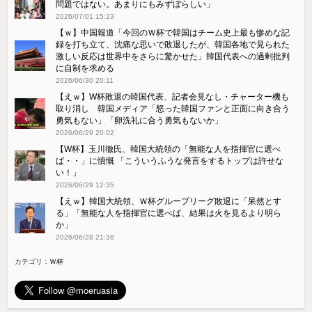
問題ではない。あまりにもみずぼらしい」
2026/07/01 15:23
【ｗ】中国報道「今回のＷ杯で韓国はチーム史上最も惨めな記
録を打ち立て、沈痛な思いで敗退したが、韓国各地で見られた
激しい反応は世界中をさらに驚かせた」韓国代表への過剰批判
に自制を求める
2026/06/30 20:11
【えｗ】W杯敗退の韓国代表、記者会見なし・チャーター機も
取り消し 韓国メディア「怒った韓国ファンと正面に向き合う
勇気もない」「卵洗礼に合う勇気もないか」
2026/06/29 20:02
【W杯】玉川徹氏、韓国大統領の「無能な人を指揮官に選べ
ば・・」に憤慨 「こういうふうな発言をするトップは許せな
い！」
2026/06/29 12:35
【えｗ】韓国大統領、Ｗ杯グループリーグ敗退に「呆然とす
る」「無能な人を指揮官に選べば、結果は火を見るより明ら
か」
2026/06/28 21:36
カテゴリ：
Ｗ杯