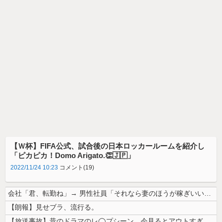
【Ｗ杯】FIFA公式、試合後の日本ロッカールームを紹介し
「ピカピカ！Domo Arigato.👏🇯🇵」
2022/11/24 10:23
コメント(19)
会社「君、転勤ね」→ 男性社員「それなら妻のほうが稼ぎいいんで辞めます...
【朗報】見せブラ、流行る。
【放送事故】昔のドラマのレ◯プシーン、今見るとアウトすぎる・・・