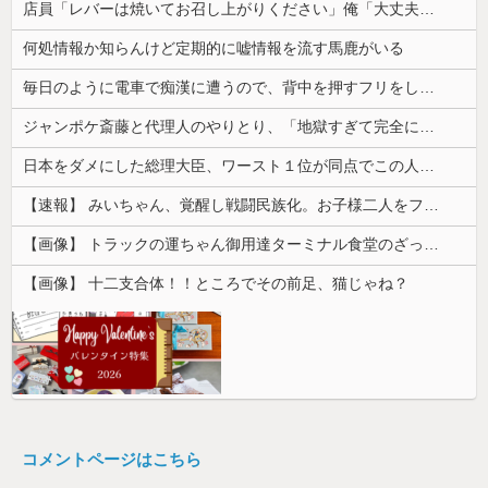
店員「レバーは焼いてお召し上がりください」俺「大丈夫でしょ」→生で食べた瞬間、店員が血相を変えてきて…
何処情報か知らんけど定期的に嘘情報を流す馬鹿がいる
毎日のように電車で痴漢に遭うので、背中を押すフリをしてある作戦をしたら...
ジャンポケ斎藤と代理人のやりとり、「地獄すぎて完全にコントになってる……」と衝撃を受ける人が続出中
日本をダメにした総理大臣、ワースト１位が同点でこの人ｗｗｗｗｗｗ
【速報】 みいちゃん、覚醒し戦闘民族化。お子様二人をフルボッコにしてしまう
【画像】 トラックの運ちゃん御用達ターミナル食堂のざっかけないオムライスｗｗｗｗｗｗｗｗｗｗ
【画像】 十二支合体！！ところでその前足、猫じゃね？
コメントページはこちら