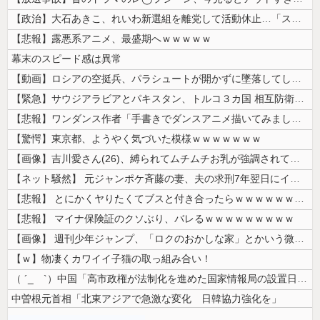
【政治】大石あきこ、れいわ新選組を離党して活動休止…「スジは通します」...
【悲報】露悪系アニメ、最盛期へｗｗｗｗｗ
幕末のスピード感は異常
【動画】ロシアの空挺兵、パラシュートが開かずに墜落してしまう。
【緊急】サウジアラビアとパキスタン、トルコ３カ国 相互防衛協定締結
【悲報】ワンダンス作者「手書きでダンスアニメ描いてみました」←アニメの...
【驚愕】東京都、ようやく気づいた模様ｗｗｗｗｗｗｗ
【画像】吉川愛さん(26)、縛られてムチムチお乳が強調されてしまう
【ネット騒然】 元ジャンポケ斉藤の妻、夫の求刑7年翌日にインスタ更新！...
【悲報】 とにかくヤりたくてブスと付き合ったらｗｗｗｗｗｗｗｗｗｗｗｗ...
【悲報】 マイナ保険証のクソぶり、バレるｗｗｗｗｗｗｗｗｗ
【画像】 週刊少年ジャンプ、「ロクのおかしな家」とかいう微妙な漫画を巻...
【ｗ】物凄くカワイイ子猫の取っ組み合い！
（ ´_ゝ`）中国「高市政権が法制化を進めた国家情報局の設置日が7月3...
中曽根元首相「北東アジアで急激な変化 日韓協力強化を」