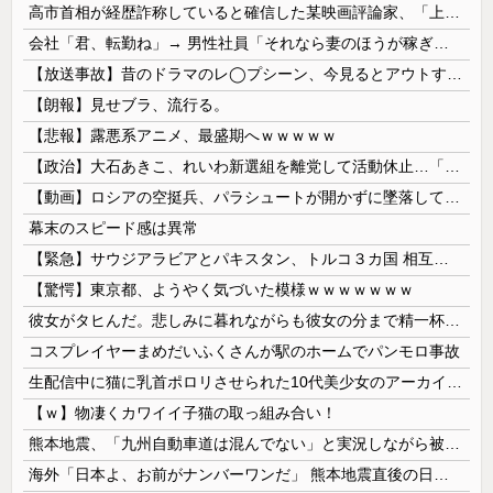
高市首相が経歴詐称していると確信した某映画評論家、「上級公務員試験に合格とは書いてないんですが…」とツッコミを受けまくり……
会社「君、転勤ね」→ 男性社員「それなら妻のほうが稼ぎいいんで辞めます」⇒ 結果・・・
【放送事故】昔のドラマのレ◯プシーン、今見るとアウトすぎる・・・
【朗報】見せブラ、流行る。
【悲報】露悪系アニメ、最盛期へｗｗｗｗｗ
【政治】大石あきこ、れいわ新選組を離党して活動休止…「スジは通します」とは何だったのか
【動画】ロシアの空挺兵、パラシュートが開かずに墜落してしまう。
幕末のスピード感は異常
【緊急】サウジアラビアとパキスタン、トルコ３カ国 相互防衛協定締結
【驚愕】東京都、ようやく気づいた模様ｗｗｗｗｗｗｗ
彼女がタヒんだ。悲しみに暮れながらも彼女の分まで精一杯生きようと誓った。だが実は生きていた！突撃するとふっくらした顔で大きなお腹を抱えて...
コスプレイヤーまめだいふくさんが駅のホームでパンモロ事故
生配信中に猫に乳首ポロリさせられた10代美少女のアーカイブ、500万再生越えｗｗｗ
【ｗ】物凄くカワイイ子猫の取っ組み合い！
熊本地震、「九州自動車道は混んでない」と実況しながら被災地へ向かう有名アナなどに批判殺到 全国紙記者「最新の状況をいち早く伝えることは報道機関としての責務」「情報を取り上げることには大きな意義がある」
海外「日本よ、お前がナンバーワンだ」 熊本地震直後の日本の対応のスピードに世界が衝撃