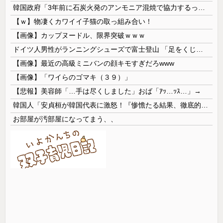
韓国政府「3年前に石炭火発のアンモニア混焼で協力するっていったけどあれ取りやめな。政権変わったし」……韓国とまともな協力ができない理由、これなんですよね
【ｗ】物凄くカワイイ子猫の取っ組み合い！
【画像】カップヌードル、限界突破ｗｗｗ
ドイツ人男性がランニングシューズで富士登山 「足をくじいて動けない」
【画像】最近の高級ミニバンの顔キモすぎだろwww
【画像】「ワイらのゴマキ（３９）」
【悲報】美容師「…手は尽くしました」おば「ｱｯ…ｯｽ…」→
韓国人「安貞桓が韓国代表に激怒！『惨憺たる結果、徹底的な刷新が必要だ』と監督や協会を痛烈批判」
お部屋が汚部屋になってまう、、