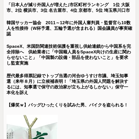
「日本人が減り外国人が増えた｣市区町村ランキング 1位 大阪
市、2位 横浜市、3位 名古屋市、4位 京都市、5位 埼玉県川口市
韓国サッカー協会 2011～12年に外国人審判員・監督官ら10数
人を性接待（W杯予選、五輪予選が含まれる）国会議員が事実確
認
SpaceX、米国防関連技術保護を重視し供給連鎖から中国系を完
全排除へ 供給業者に「中国籍人員をSpaceX向けの生産に関わ
らせないこと」「中国製の設備・部品を使わないこと」を要求
し監査実施
歴代最多得票記録でトップ当選の河合ゆうすけ市議、埼玉知事
選（来年８月）に立候補表明！「埼玉県の外国人問題を解決す
るには、知事選で保守の政治家が立ち上がるしかない」保守一
本化を訴え
【爆笑ｗ】バッグひったくりを試みた男、バイクを盗られる！