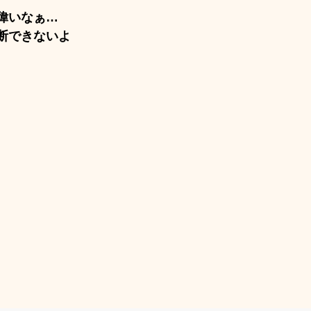
偉いなぁ…
断できないよ