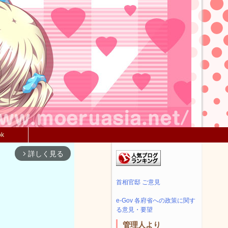
ok
詳しく見る
arrow_forward_ios
首相官邸 ご意見
e-Gov 各府省への政策に関す
る意見・要望
管理人より