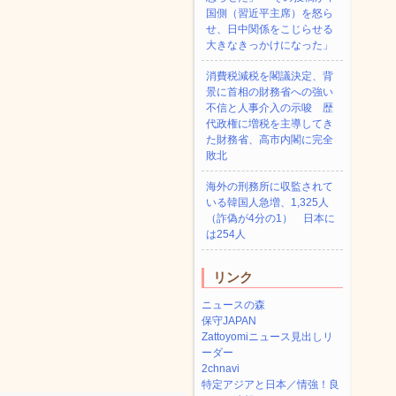
国側（習近平主席）を怒ら
せ、日中関係をこじらせる
大きなきっかけになった」
消費税減税を閣議決定、背
景に首相の財務省への強い
不信と人事介入の示唆 歴
代政権に増税を主導してき
た財務省、高市内閣に完全
敗北
海外の刑務所に収監されて
いる韓国人急増、1,325人
（詐偽が4分の1） 日本に
は254人
リンク
ニュースの森
保守JAPAN
Zattoyomiニュース見出しリ
ーダー
2chnavi
特定アジアと日本／情強！良