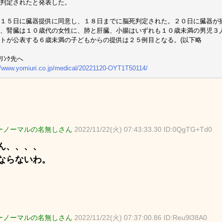
判定されたと発表した。
１５日に臓器提供に同意し、１８日までに脳死判定された。２０日に臓器が
、腎臓は１０歳代の女性に、肺と肝臓、小腸はいずれも１０歳未満の男児３
トが公表する６歳未満の子どもからの提供は２５例目となる。(以下略
ﾘﾝｸ先へ
//www.yomiuri.co.jp/medical/20221120-OYT1T50114/
ーノーマルの名無しさん
2022/11/22(火) 07:43:33.30 ID:0QgTG+Td0
ん、、、、
ならないわ。
ーノーマルの名無しさん
2022/11/22(火) 07:37:00.86 ID:Reu9l38A0