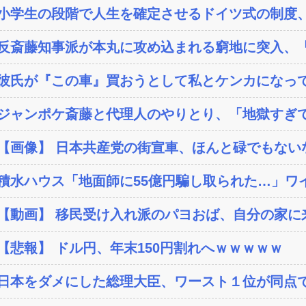
小学生の段階で人生を確定させるドイツ式の制度、
反斎藤知事派が本丸に攻め込まれる窮地に突入、「
彼氏が『この車』買おうとして私とケンカになっ
ジャンポケ斎藤と代理人のやりとり、「地獄すぎて
【画像】 日本共産党の街宣車、ほんと碌でもない
積水ハウス「地面師に55億円騙し取られた…」ワイ
【動画】 移民受け入れ派のパヨおば、自分の家に来
【悲報】 ドル円、年末150円割れへｗｗｗｗｗ
日本をダメにした総理大臣、ワースト１位が同点