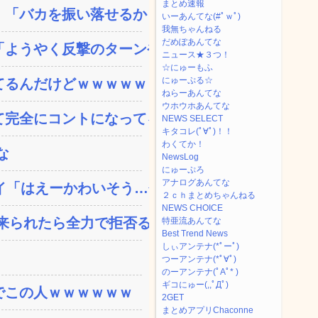
まとめ速報
「バカを振い落せるから合...
いーあんてな(#ﾟｗﾟ)
我無ちゃんねる
だめぽあんてな
ようやく反撃のターンやね...
ニュース★３つ！
☆にゅーもふ
にゅーぷる☆
てるんだけどｗｗｗｗｗｗ
ねらーあんてな
ウホウホあんてな
完全にコントになってる…...
NEWS SELECT
キタコレ(ﾟ∀ﾟ)！！
わくてか！
な
NewsLog
にゅーぷろ
アナログあんてな
「はえーかわいそう…会...
２ｃｈまとめちゃんねる
NEWS CHOICE
られたら全力で拒否るｗ...
特亜流あんてな
Best Trend News
しぃアンテナ(*ﾟーﾟ)
つーアンテナ(*ﾟ∀ﾟ)
のーアンテナ(ﾟAﾟ* )
ギコにゅー(,,ﾟДﾟ)
でこの人ｗｗｗｗｗｗ
2GET
まとめアプリChaconne