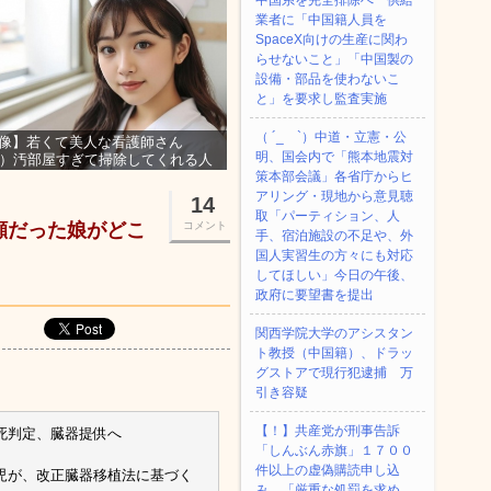
中国系を完全排除へ 供給
業者に「中国籍人員を
SpaceX向けの生産に関わ
らせないこと」「中国製の
設備・部品を使わないこ
と」を要求し監査実施
（ ´_ゝ`）中道・立憲・公
像】若くて美人な看護師さん
明、国会内で「熊本地震対
3）汚部屋すぎて掃除してくれる人
集ｗｗｗ
策本部会議」各省庁からヒ
アリング・現地から意見聴
14
取「パーティション、人
顔だった娘がどこ
コメント
手、宿泊施設の不足や、外
国人実習生の方々にも対応
してほしい」今日の午後、
政府に要望書を提出
関西学院大学のアシスタン
ト教授（中国籍）、ドラッ
グストアで現行犯逮捕 万
引き容疑
【！】共産党が刑事告訴
死判定、臓器提供へ
「しんぶん赤旗」１７００
件以上の虚偽購読申し込
児が、改正臓器移植法に基づく
み 「厳重な処罰を求め