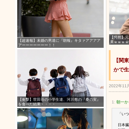
【愕然】元
【超速報】未婚の男達に『朗報』キタァアアアア
果ｗｗｗｗ
アーーーーーーー！！
【関東
かで生
2022年11
【衝撃】世田谷の小学生達、河川敷の『桑の実』
1:
朝一か
を食べた結果・・・・
「いつ
日本臓