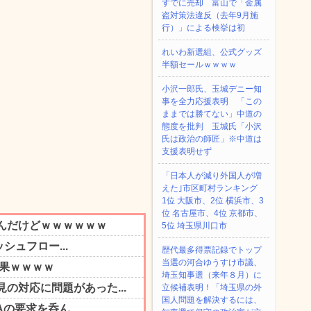
すでに売却 富山で「金属
盗対策法違反（去年9月施
行）」による検挙は初
れいわ新選組、公式グッズ
半額セールｗｗｗｗ
小沢一郎氏、玉城デニー知
事を全力応援表明 「この
ままでは勝てない」中道の
態度を批判 玉城氏「小沢
氏は政治の師匠」※中道は
支援表明せず
「日本人が減り外国人が増
えた｣市区町村ランキング
1位 大阪市、2位 横浜市、3
位 名古屋市、4位 京都市、
5位 埼玉県川口市
歴代最多得票記録でトップ
当選の河合ゆうすけ市議、
埼玉知事選（来年８月）に
立候補表明！「埼玉県の外
国人問題を解決するには、