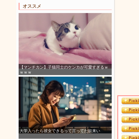
オススメ
【マンチカン】子猫同士のケンカが可愛すぎるｗ
ｗｗｗ
大学入ったら彼女できるって言ってた奴来い