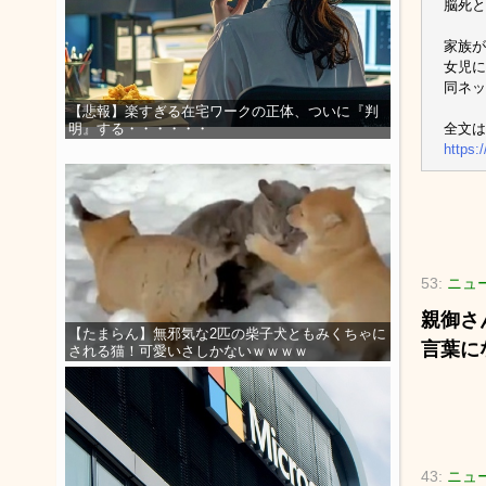
脳死と
家族が
女児に
同ネッ
【悲報】楽すぎる在宅ワークの正体、ついに『判
全文は
明』する・・・・・・
https:
53:
ニュ
親御さ
【たまらん】無邪気な2匹の柴子犬ともみくちゃに
言葉に
される猫！可愛いさしかないｗｗｗｗ
43:
ニュ