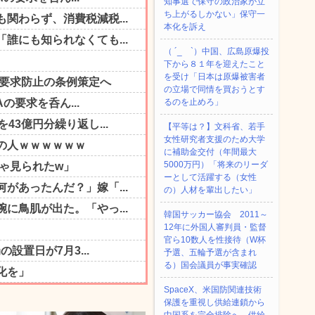
知事選で保守の政治家が立
ち上がるしかない」保守一
本化を訴え
（ ´_ゝ`）中国、広島原爆投
下から８１年を迎えたこと
を受け「日本は原爆被害者
の立場で同情を買おうとす
るのを止めろ」
【平等は？】文科省、若手
女性研究者支援のため大学
に補助金交付（年間最大
5000万円）「将来のリーダ
ーとして活躍する（女性
の）人材を輩出したい」
韓国サッカー協会 2011～
12年に外国人審判員・監督
官ら10数人を性接待（W杯
予選、五輪予選が含まれ
る）国会議員が事実確認
SpaceX、米国防関連技術
保護を重視し供給連鎖から