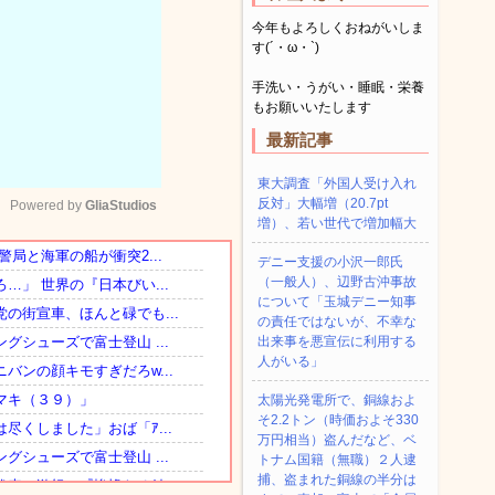
今年もよろしくおねがいしま
す(´・ω・`)
手洗い・うがい・睡眠・栄養
もお願いいたします
最新記事
東大調査「外国人受け入れ
反対」大幅増（20.7pt
Powered by 
GliaStudios
増）、若い世代で増加幅大
デニー支援の小沢一郎氏
Mute
（一般人）、辺野古沖事故
について「玉城デニー知事
の責任ではないが、不幸な
出来事を悪宣伝に利用する
人がいる」
太陽光発電所で、銅線およ
そ2.2トン（時価およそ330
万円相当）盗んだなど、ベ
トナム国籍（無職）２人逮
捕、盗まれた銅線の半分は