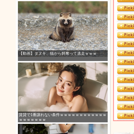
【動画】タヌキ、猫から餌奪って逃走ｗｗｗ
賃貸で1番譲れない条件ｗｗｗｗｗｗｗｗｗｗｗｗ
ｗｗｗｗｗｗｗ