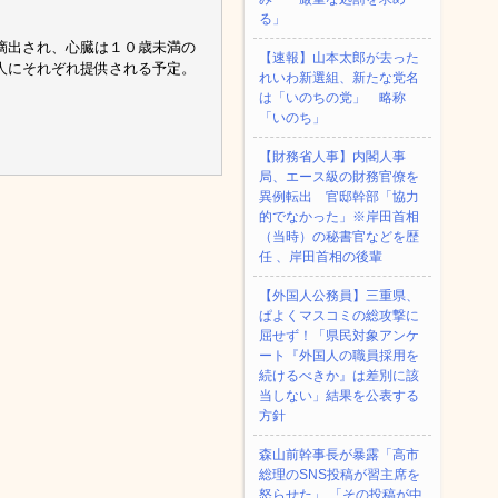
る」
摘出され、心臓は１０歳未満の
【速報】山本太郎が去った
人にそれぞれ提供される予定。
れいわ新選組、新たな党名
は「いのちの党」 略称
「いのち」
【財務省人事】内閣人事
局、エース級の財務官僚を
異例転出 官邸幹部「協力
的でなかった」※岸田首相
（当時）の秘書官などを歴
任 、岸田首相の後輩
【外国人公務員】三重県、
ぱよくマスコミの総攻撃に
屈せず！「県民対象アンケ
ート『外国人の職員採用を
続けるべきか』は差別に該
当しない」結果を公表する
方針
森山前幹事長が暴露「高市
総理のSNS投稿が習主席を
怒らせた」 「その投稿が中