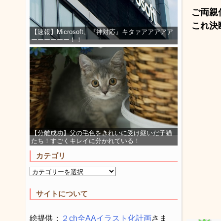
ご両親
これ決
【速報】Microsoft、『神対応』キタァアアアアア
ーーーーーー！！
【分離成功】父の毛色をきれいに受け継いだ子猫
たち！すごくキレイに分かれている！
カテゴリ
サイトについて
絵提供：
２ch全AAイラスト化計画
さま