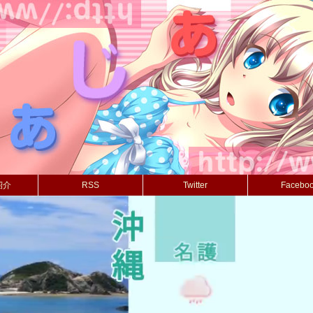
紹介
RSS
Twitter
Facebo