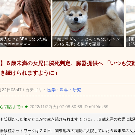
美人だけどBBAになった結
「嬉しすぎて！」とんでもないジャン
【画
ｗｗｗｗｗｗｗｗ
プ力を発揮する柴犬が話題に
（2
を募
】６歳未満の女児に脳死判定、臓器提供へ 「いつも笑
き続けられますように」
月22日08:47 / カテゴリ：
医学・科学・研究
ら閉店までφ ★
2022/11/22(火) 07:08:50.69 ID:n9LYiak59
も笑顔だった娘がどこかで生き続けられますように」…６歳未満の女児に脳
器移植ネットワークは２０日、関東地方の病院に入院していた６歳未満の女