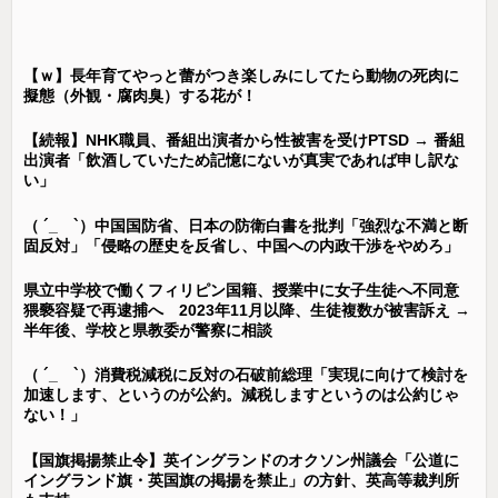
【ｗ】長年育てやっと蕾がつき楽しみにしてたら動物の死肉に
擬態（外観・腐肉臭）する花が！
【続報】NHK職員、番組出演者から性被害を受けPTSD → 番組
出演者「飲酒していたため記憶にないが真実であれば申し訳な
い」
（ ´_ゝ`）中国国防省、日本の防衛白書を批判「強烈な不満と断
固反対」「侵略の歴史を反省し、中国への内政干渉をやめろ」
県立中学校で働くフィリピン国籍、授業中に女子生徒へ不同意
猥褻容疑で再逮捕へ 2023年11月以降、生徒複数が被害訴え →
半年後、学校と県教委が警察に相談
（ ´_ゝ`）消費税減税に反対の石破前総理「実現に向けて検討を
加速します、というのが公約。減税しますというのは公約じゃ
ない！」
【国旗掲揚禁止令】英イングランドのオクソン州議会「公道に
イングランド旗・英国旗の掲揚を禁止」の方針、英高等裁判所