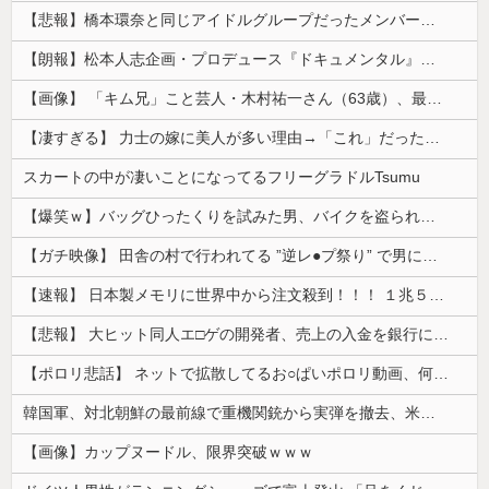
【悲報】橋本環奈と同じアイドルグループだったメンバー、突然暴露をしだす 【Pickup05153422】
【朗報】松本人志企画・プロデュース『ドキュメンタル』、アメリカで初の制作が決定！ 海外タイトル『LOL』として世界25ヶ国・地域で展開
【画像】 「キム兄」こと芸人・木村祐一さん（63歳）、最新の松本人志さんとのツーショットが完全に別人だとネット騒然！ 「マジで誰かわからん」...
【凄すぎる】 力士の嫁に美人が多い理由→「これ」だったｗｗｗｗｗｗｗ
スカートの中が凄いことになってるフリーグラドルTsumu
【爆笑ｗ】バッグひったくりを試みた男、バイクを盗られる！
【ガチ映像】 田舎の村で行われてる ”逆レ●プ祭り” で男に跨って無理矢理チ●コを挿入する女の動画がエ□すぎる…
【速報】 日本製メモリに世界中から注文殺到！！！ １兆５０００億円で工場増築へ
【悲報】 大ヒット同人エ□ゲの開発者、売上の入金を銀行に拒否され受け取れず、多額の納税義務だけが残る
【ポロリ悲話】 ネットで拡散してるお○ぱいポロリ動画、何故か叩かれる・・・
韓国軍、対北朝鮮の最前線で重機関銃から実弾を撤去、米韓合同演習では米軍の無人機を「北朝鮮の侵入だ！」と迎撃一歩手前まで……ゆるんでるなぁ
【画像】カップヌードル、限界突破ｗｗｗ