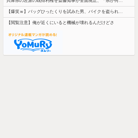
兵庫県の左派の既得利権を斎藤知事が全面廃止、「県が何をするねん？」と存在意義そのものが不明で……
【爆笑ｗ】バッグひったくりを試みた男、バイクを盗られる！
【閲覧注意】俺が近くにいると機械が壊れるんだけどさ