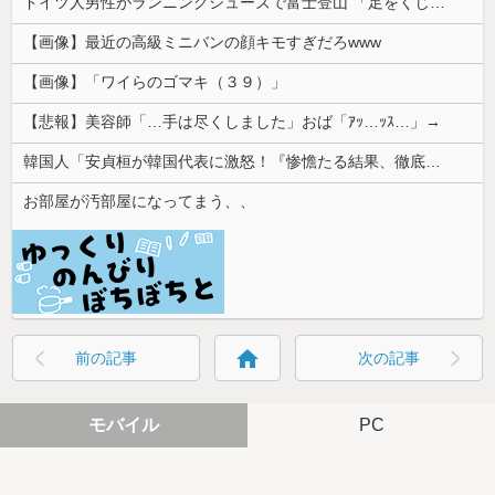
ドイツ人男性がランニングシューズで富士登山 「足をくじいて動けない」
【画像】最近の高級ミニバンの顔キモすぎだろwww
【画像】「ワイらのゴマキ（３９）」
【悲報】美容師「…手は尽くしました」おば「ｱｯ…ｯｽ…」→
韓国人「安貞桓が韓国代表に激怒！『惨憺たる結果、徹底的な刷新が必要だ』と監督や協会を痛烈批判」
お部屋が汚部屋になってまう、、
home
前の記事
次の記事
モバイル
PC