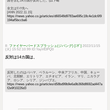
国を含む14カ国が反対した。(以下略
全文はﾘﾝｸ先へ
[ANN 2022.11.15]
https://news.yahoo.co.jp/articles/d66548d9783ae695c18c4e1dc6f9
194af5bccba6
8:
ファイヤーバードスプラッシュ(ジパング) [ﾆﾀﾞ]
2022/11/15
(火) 15:52:10.99 ID:YayVElPQ0
反対は14カ国は、
反対したのはバハマ、ベラルーシ、中央アフリカ、中国、キュー
バ、北朝鮮、エリトリア、エチオピア、イラン、マリ、ニカラグ
ア、ロシア、シリア、ジンバブエ。
https://news.yahoo.co.jp/articles/d58bd99b9e6a9b368d8692ad447a
f2e9f10226d3