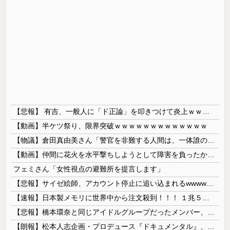
【悲報】 有吉、一般人に「ド正論」を叩きつけて炎上ｗｗｗｗｗｗｗｗ
【動画】半ケツ祭り、限界突破ｗｗｗｗｗｗｗｗｗｗｗｗｗ
【物議】倉田真由美さん「警官を非難する人間は、一体誰の命を守りたいのか」
【動画】仲間に花火を水平撃ちしようとして障害を負ったかもしれない事故。
フェミさん「女性視点の避難所を提言します」
【悲報】サイゼ絵師、アカウント停止に追い込まれるwwwwwww
【速報】日本製メモリに世界中から注文殺到！！！ １兆５０００億円で工場増築へ
【悲報】橋本環奈と同じアイドルグループだったメンバー、突然暴露をしだす 【Pickup05153422】
【朗報】松本人志企画・プロデュース『ドキュメンタル』、アメリカで初の制作が決定！ 海外タイトル『LOL』として世界25ヶ国・地域で展開