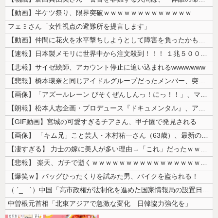
【動画】半ケツ祭り、限界突破ｗｗｗｗｗｗｗｗｗｗｗｗｗ
フェミさん「女性視点の避難所を提言します」
【動画】仲間に花火を水平撃ちしようとして障害を負ったかもしれない事故。
【速報】日本製メモリに世界中から注文殺到！！！ １兆５０００億円で工場...
【悲報】サイゼ絵師、アカウント停止に追い込まれるwwwwwww
【悲報】橋本環奈と同じアイドルグループだったメンバー、突然暴露をしだす...
【画像】「アズールレーン びそくぜんしんっ！にっ！！」、マジのガチでシ...
【朗報】松本人志企画・プロデュース『ドキュメンタル』、アメリカで初の制...
【GIF動画】宮城の可愛すぎるチアさん、甲子園で発見される
【画像】 「キム兄」こと芸人・木村祐一さん（63歳）、最新の松本人志さ...
【凄すぎる】 力士の嫁に美人が多い理由→「これ」だったｗｗｗｗｗｗｗ
【悲報】 楽天、ガチで逝くｗｗｗｗｗｗｗｗｗｗｗｗｗｗｗｗｗｗｗｗ
【爆笑ｗ】バッグひったくりを試みた男、バイクを盗られる！
（ ´_ゝ`）中国「高市政権が法制化を進めた国家情報局の設置日が7月3...
中曽根元首相「北東アジアで急激な変化 日韓協力強化を」