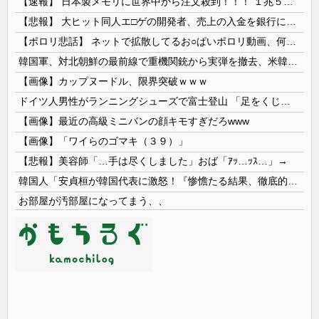
【速報】 日本製メモリに世界中から注文殺到！！！ １兆５０００億円で工場増築へ
【悲報】 大ヒット同人エ□ゲの開発者、売上の入金を銀行に拒否され受け取れず、多額の納税義務だけが残る
【ポロリ悲話】 ネットで拡散してるお○ぱいポロリ動画、何故か叩かれる・・・
韓国軍、対北朝鮮の最前線で重機関銃から実弾を撤去、米韓合同演習では米軍の無人機を「北朝鮮の侵入だ！」と迎撃一歩手前まで……ゆるんでるなぁ
【画像】カップヌードル、限界突破ｗｗｗ
ドイツ人男性がランニングシューズで富士登山 「足をくじいて動けない」
【画像】最近の高級ミニバンの顔キモすぎだろwww
【画像】「ワイらのゴマキ（３９）」
【悲報】美容師「…手は尽くしました」おば「ｱｯ…ｯｽ…」→
韓国人「安貞桓が韓国代表に激怒！『惨憺たる結果、徹底的な刷新が必要だ』と監督や協会を痛烈批判」
お部屋が汚部屋になってまう、、