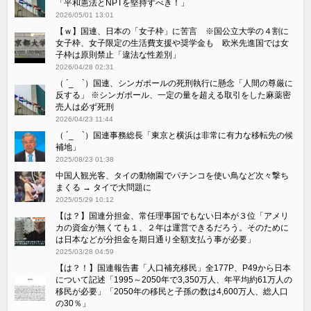
「平和憲法とNPTを堅持すべき！」
2026/05/01 13:01
【ｗ】国連、日本の「女子枠」に苦言 ※国公立大学の４割に
女子枠、女子限定の生活費支援や奨学金も 欧米先進国では女
子枠は原則禁止「違法な性差別」
2026/04/28 02:31
（ ´_ゝ`）国連、シンガポールの死刑執行に懸念「人間の尊厳に
反する」 ※シンガポール、一定の量を超える取引をした麻薬密
売人は必ず死刑
2026/04/23 11:44
（ ´_ゝ`）国連事務総長「東京と横浜は非常に有力な移転先の候
補地」
2025/08/23 01:38
中国人観光客、タイの動物園でパチンコを使い鳥など次々撃ち
まくる → タイで大問題に
2025/05/29 10:12
【は？】国連分担金、常任理事国でもない日本が３位「アメリ
カの資金が無くても１、２年は運営できるだろう。そのために
は日本などが分担金を期日通り全額支払う事が必要」
2025/03/28 04:59
【は？！】国連報告書「人口補充移民」全177P、P49から日本
について記述「1995～2050年で3,350万人、年平均約61万人の
移民が必要」「2050年の移民と子孫の数は4,600万人、総人口
の30％」