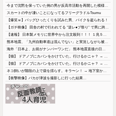
今まで沈黙を保っていた例の男が反高市活動を再開した模様、財務省を手を組んでの返り咲きが狙いか？
スカートの中が凄いことになってるフリーグラドルTsumu
【爆笑ｗ】バッグひったくりを試みた男、バイクを盗られる！
【ガチ映像】 田舎の村で行われてる ”逆レ●プ祭り” で男に跨って無理矢理チ●コを挿入する女の動画がエ□すぎる…
【速報】 日本製メモリに世界中から注文殺到！！！ １兆５０００億円で工場増築へ
熊本地震、「九州自動車道は混んでない」と実況しながら被災地へ向かう有名アナなどに批判殺到 全国紙記者「最新の状況をいち早く伝えることは報道機関としての責務」「情報を取り上げることには大きな意義がある」
海外「日本よ、お前がナンバーワンだ」 熊本地震直後の日本の対応のスピードに世界が衝撃
【猫】 ドアノブにカバンをかけていた。行けるかニャ？ → 猫はこうなります…
【猫】 ドアノブにカバンをかけていた。行けるかニャ？ → 猫はこうなります…
ネコ飼いが階段の上で袋を揺らす。キラ〜ン！ → 地下室からヤツが現れる…
【衝撃映像】バカが津波を撮影しに行った結果…