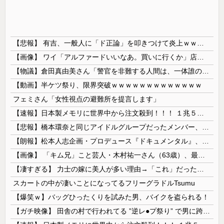
【悲報】 有吉、一般人に「ド正論」を叩きつけて炎上ｗｗｗｗｗｗｗｗ
【画像】 ワイ「アルファードいいなあ。買いに行くか」店員「ほいっ見積もりな！」ワイ「金額おかしくね？」←お前らもそう思うよな？？？？？
【物議】倉田真由美さん「警官を非難する人間は、一体誰の命を守りたいのか」
【動画】半ケツ祭り、限界突破ｗｗｗｗｗｗｗｗｗｗｗｗｗ
フェミさん「女性視点の避難所を提言します」
【速報】日本製メモリに世界中から注文殺到！！！ １兆５０００億円で工場増築へ
【悲報】橋本環奈と同じアイドルグループだったメンバー、突然暴露をしだす 【Pickup05153422】
【朗報】松本人志企画・プロデュース『ドキュメンタル』、アメリカで初の制作が決定！ 海外タイトル『LOL』として世界25ヶ国・地域で展開
【画像】 「キム兄」こと芸人・木村祐一さん（63歳）、最新の松本人志さんとのツーショットが完全に別人だとネット騒然！ 「マジで誰かわからん」...
【凄すぎる】 力士の嫁に美人が多い理由→「これ」だったｗｗｗｗｗｗｗ
スカートの中が凄いことになってるフリーグラドルTsumu
【爆笑ｗ】バッグひったくりを試みた男、バイクを盗られる！
【ガチ映像】 田舎の村で行われてる ”逆レ●プ祭り” で男に跨って無理矢理チ●コを挿入する女の動画がエ□すぎる…