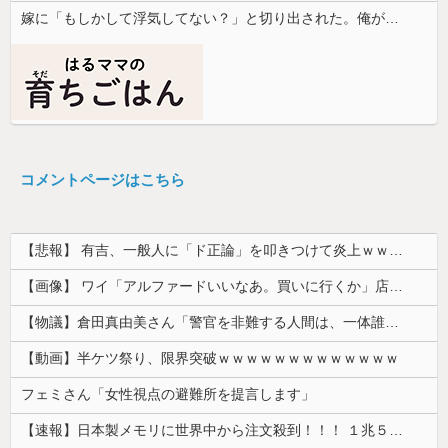
嫁に「もしかして浮気してない？」と切り出された。俺が「おまえと違って浮気なんかするほど今の生活に不満なんてないし。」と言った途端に嫁が泣...
コメントページはこちら
【悲報】 有吉、一般人に「ド正論」を叩きつけて炎上ｗｗｗｗｗｗｗｗ
【画像】 ワイ「アルファードいいなあ。買いに行くか」店員「ほいっ見積もりな！」ワイ「金額おかしくね？」←お前らもそう思うよな？？？？？
【物議】倉田真由美さん「警官を非難する人間は、一体誰の命を守りたいのか」
【動画】半ケツ祭り、限界突破ｗｗｗｗｗｗｗｗｗｗｗｗｗ
フェミさん「女性視点の避難所を提言します」
【速報】日本製メモリに世界中から注文殺到！！！ １兆５０００億円で工場増築へ