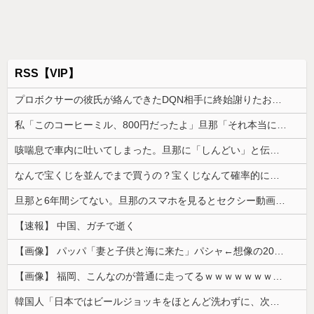
RSS【VIP】
プロボクサーの彼氏が絡んできたDQN相手に終始謝りたおしててダサすぎる。正直かっこ悪かった
私「このコーヒーミル、800円だったよ」旦那「それ本当に？」→コレクターの旦那が予想以上に食いついた理由とは…
咳喘息で車内に吐いてしまった。旦那に「しんどい」と伝えたら「運転してる俺はしんどくねぇっていうのかよ！！！」と怒鳴られて…
なんで宝くじを並んでまで買うの？宝くじなんて確率的に当選する可能性は低いのに...
旦那と6年間シてない。旦那のスマホを見るとセクシー動画を見ていた形跡が...問い詰めると
【速報】 中国、ガチで逝く
【画像】 パッパ「妻と子供と海に来た」パシャ←想像の200倍は神々しくて草
【画像】 福岡、こんなのが普通に走ってるｗｗｗｗｗｗｗｗｗｗｗｗｗｗｗｗｗｗｗｗｗｗｗｗｗｗｗｗｗｗｗｗｗｗｗｗｗｗｗｗ
韓国人「日本ではビールジョッキをほとんど洗わずに、次の客に出すんだ！ これが証拠の映像だ!!」……あー、なるほどですねー。韓国には「アレ」がな...