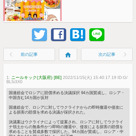
home
前の記事
次の記事
1:
ニールキック(大阪府) [BE]
2022/11/15(火) 15:40:17.19 ID:G/
BL5i3X0
国連総会でロシアに賠償求める決議採択 94カ国賛成し、ロシア・
中国含む14カ国が反対
国連総会で、ロシアに対してウクライナからの即時撤退や侵攻に
よる損害の賠償を求める決議が採択された。
決議案はウクライナによって提案され、ロシアに対してウクライ
ナ領土からの無条件かつ即時の撤退や、侵攻による損害の賠償を
求めることを賛成多数で採択した。94カ国が賛成し、ロシア・中