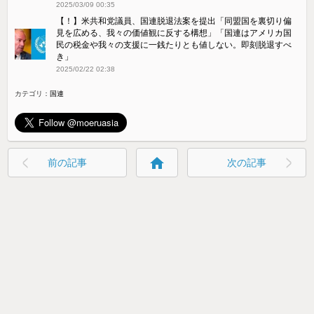
2025/03/09 00:35
【！】米共和党議員、国連脱退法案を提出「同盟国を裏切り偏
見を広める、我々の価値観に反する構想」「国連はアメリカ国
民の税金や我々の支援に一銭たりとも値しない。即刻脱退すべ
き」
2025/02/22 02:38
カテゴリ：
国連
home
前の記事
次の記事