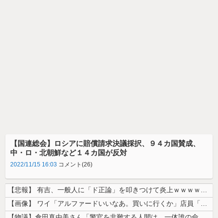
【国連総会】ロシアに賠償請求決議採択、９４カ国賛成、
中・ロ・北朝鮮など１４カ国が反対
2022/11/15 16:03
コメント(26)
【悲報】 有吉、一般人に「ド正論」を叩きつけて炎上ｗｗｗｗｗｗｗｗ
【画像】 ワイ「アルファードいいなあ。買いに行くか」店員「ほいっ見積も...
【物議】倉田真由美さん「警官を非難する人間は、一体誰の命を守りたいのか...