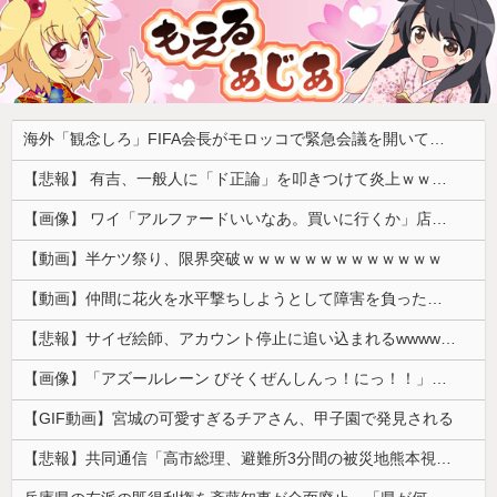
海外「観念しろ」FIFA会長がモロッコで緊急会議を開いて海外大騒ぎ！（海外の反応）
【悲報】 有吉、一般人に「ド正論」を叩きつけて炎上ｗｗｗｗｗｗｗｗ
【画像】 ワイ「アルファードいいなあ。買いに行くか」店員「ほいっ見積もりな！」ワイ「金額おかしくね？」←お前らもそう思うよな？？？？？
【動画】半ケツ祭り、限界突破ｗｗｗｗｗｗｗｗｗｗｗｗｗ
【動画】仲間に花火を水平撃ちしようとして障害を負ったかもしれない事故。
【悲報】サイゼ絵師、アカウント停止に追い込まれるwwwwwww
【画像】「アズールレーン びそくぜんしんっ！にっ！！」、マジのガチでシコらせにくるｗｗｗｗｗ
【GIF動画】宮城の可愛すぎるチアさん、甲子園で発見される
【悲報】共同通信「高市総理、避難所3分間の被災地熊本視察動画に批判！」 → 内閣報道官「避難所視察は51分間！大変な状況の中で、1時間近く受け入れていただき、感謝！」