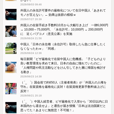
2026/08/03 09:46
外国人の永住許可要件の厳格化について在日中国人「あきれて
モノが言えない」← 効果は抜群の模様ｗ
2026/07/27 20:39
外国人の在留手続き手数料10月から大幅引き上げ 一律6,000円
→ 10,000～75,000円、「永住許可」10,000円 → 200,000円
に 近くパブコメ（意見公募）を実施
2026/06/24 21:56
中国人「日本の永住権（永住許可）取得したら急に仕事したく
なくなったわｗ」「同感」
2026/06/24 12:36
毎日新聞「ビザ厳格化で在留中国人に危機感」「子どものより
良い教育環境を求めて来日。日本の自由に憧れていたのに」
「人権問題や民主活動などをけん引してきた層に帰国を検討す
る動き」
2026/06/23 14:38
（ ´_ゝ`）国会前で約650人（主催者発表）が「外国人の人権を
守れ」在留資格を厳格化に反対！在留資格更新手数料値上げに
反対！
2026/06/21 20:18
（ ´_ゝ`）中国人経営者、ビザ厳格化で入管から「30日以内に日
本国内から退去せよ」と通告が届き憤慨「日本は法治国家だと
思ってた！あまりに無慈悲！不可能！」