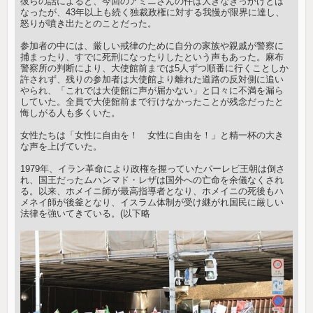
彼らの話によると、今回のアミニさんの件は大きなきっかけとは
なったが、43年以上も続く独裁政権に対する我慢が限界に達し、
怒りが噴き出たとのことだった。
参加者の中には、厳しい戒律のために自分の家族や親戚が警察に
捕まったり、すでに死刑になったりしたという声もあった。麻布
警察所の判断により、大使館前までは5人ずつ順番に行くことしか
許されず、残りの参加者は大使館より離れた道路の反対側に追い
やられ、「これでは大使館に声が届かない」と口々に不満を漏ら
していた。全員で大使館前まで行けなかったことが残念だったと
悔しがる人も多くいた。
女性たちは「女性に自由を！ 女性に自由を！」と精一杯の大き
な声を上げていた。
1979年、イラン革命により政権を握っていたパーレビ王朝は倒さ
れ、国王だったムハンマド・レザは国外への亡命を余儀なくされ
る。以来、ホメイニ師が最高指導者となり、ホメイニの死後もハ
メネイ師が後釜となり、イスラム体制が受け継がれ国民に厳しい
法律を強いてきている。(以下略