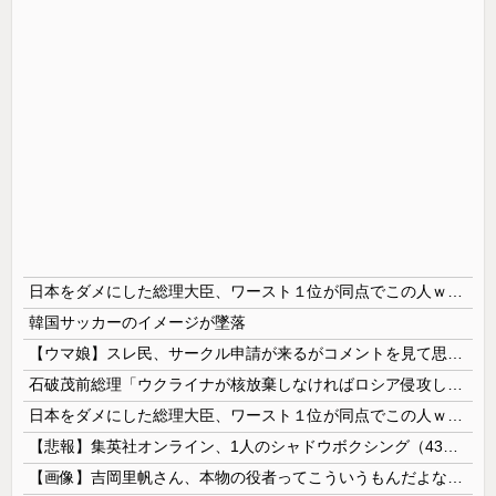
日本をダメにした総理大臣、ワースト１位が同点でこの人ｗｗｗｗｗｗ
韓国サッカーのイメージが墜落
【ウマ娘】スレ民、サークル申請が来るがコメントを見て思わず拒否してしまう
石破茂前総理「ウクライナが核放棄しなければロシア侵攻しなかった」！
日本をダメにした総理大臣、ワースト１位が同点でこの人ｗｗｗｗｗｗ
【悲報】集英社オンライン、1人のシャドウボクシング（43億注文）によって長期間業務を妨害され続けていた模様・・・
【画像】吉岡里帆さん、本物の役者ってこういうもんだよなと話題に