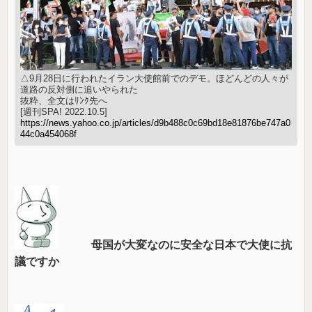
△9月28日に行われたイラン大使館前でのデモ。ほどんどの人々が
道路の反対側に追いやられた
抜粋、全文はﾘﾝｸ先へ
[週刊SPA! 2022.10.5]
https://news.yahoo.co.jp/articles/d9b488c0c69bd18e81876be747a0
44c0a454068f
母国が大変なのに安全な日本で大使に抗
議ですか