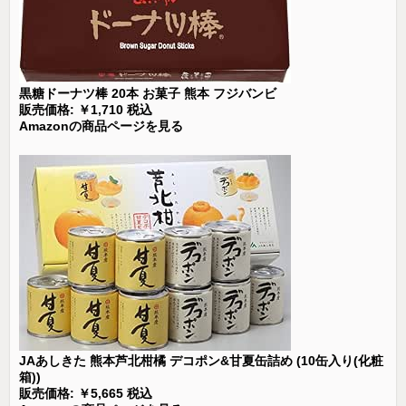
黒糖ドーナツ棒 20本 お菓子 熊本 フジバンビ
販売価格: ￥1,710 税込
Amazonの商品ページを見る
JAあしきた 熊本芦北柑橘 デコポン&甘夏缶詰め (10缶入り(化粧
箱))
販売価格: ￥5,665 税込