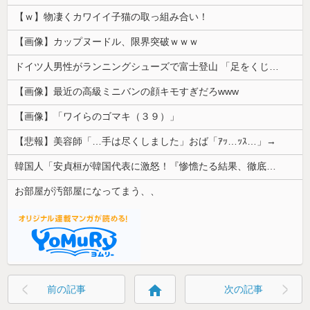
【ｗ】物凄くカワイイ子猫の取っ組み合い！
【画像】カップヌードル、限界突破ｗｗｗ
ドイツ人男性がランニングシューズで富士登山 「足をくじいて動けない」
【画像】最近の高級ミニバンの顔キモすぎだろwww
【画像】「ワイらのゴマキ（３９）」
【悲報】美容師「…手は尽くしました」おば「ｱｯ…ｯｽ…」→
韓国人「安貞桓が韓国代表に激怒！『惨憺たる結果、徹底的な刷新が必要だ』と監督や協会を痛烈批判」
お部屋が汚部屋になってまう、、
home
前の記事
次の記事