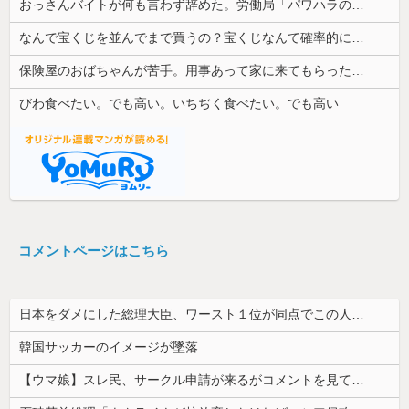
おっさんバイトが何も言わず辞めた。労働局「パワハラの通報がありました」俺「えっ、教育係は俺ですが…」→突然の聞き取り調査が始まり…
なんで宝くじを並んでまで買うの？宝くじなんて確率的に当選する可能性は低いのに...
保険屋のおばちゃんが苦手。用事あって家に来てもらったらずっと自分の話ばかり3,4時間も聞かされた
びわ食べたい。でも高い。いちぢく食べたい。でも高い
コメントページはこちら
日本をダメにした総理大臣、ワースト１位が同点でこの人ｗｗｗｗｗｗ
韓国サッカーのイメージが墜落
【ウマ娘】スレ民、サークル申請が来るがコメントを見て思わず拒否してしまう