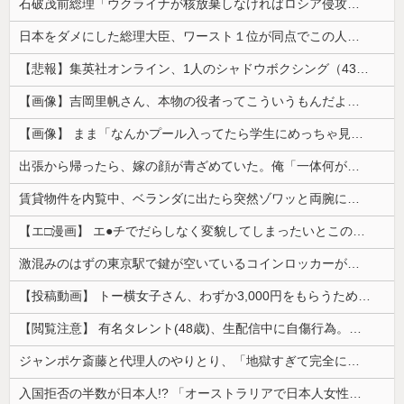
石破茂前総理「ウクライナが核放棄しなければロシア侵攻しなかった」！
日本をダメにした総理大臣、ワースト１位が同点でこの人ｗｗｗｗｗｗ
【悲報】集英社オンライン、1人のシャドウボクシング（43億注文）によって長期間業務を妨害され続けていた模様・・・
【画像】吉岡里帆さん、本物の役者ってこういうもんだよなと話題に
【画像】 まま「なんかプール入ってたら学生にめっちゃ見られたw」
出張から帰ったら、嫁の顔が青ざめていた。俺「一体何があったんだ？」嫁「…」→子供たちに話を聞くと…
賃貸物件を内覧中、ベランダに出たら突然ゾワッと両腕に鳥肌が出た。「やっぱりこの部屋嫌だ」と思った瞬間、体が前にドンッと突き飛ばされて…
【エ□漫画】 エ●チでだらしなく変貌してしまったいとこのお姉ちゃんにチン○ン搾り取られちゃうショタ君…！
激混みのはずの東京駅で鍵が空いているコインロッカーが散見、「ラッキー」と思って中を確認してみると……
【投稿動画】 トー横女子さん、わずか3,000円をもらうために大人のチ●ポをしゃぶってしまう…
【閲覧注意】 有名タレント(48歳)、生配信中に自傷行為。想像の10倍エグくてファン全員トラウマに…
ジャンポケ斎藤と代理人のやりとり、「地獄すぎて完全にコントになってる……」と衝撃を受ける人が続出中
入国拒否の半数が日本人!? 「オーストラリアで日本人女性が売春」