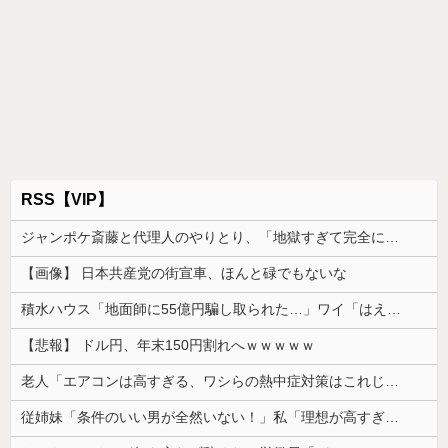
RSS【VIP】
ジャンポケ斎藤と代理人のやりとり、「地獄すぎて完全にコントになってる……」と衝撃を受ける人が続出中
【画像】 日本共産党の街宣車、ほんと碌でもないな
積水ハウス「地面師に55億円騙し取られた…」ワイ「はえーかわいそう…会社滅茶苦茶やろなぁ」
【悲報】 ドル円、年末150円割れへｗｗｗｗｗ
老人「エアコンは高すぎる、ワシらの熱中症対策はこれじゃよ」
従姉妹「条件のいい男が全然いない！」私「理想が高すぎるんじゃ…？」→婚活の愚痴を聞き続けた結果…