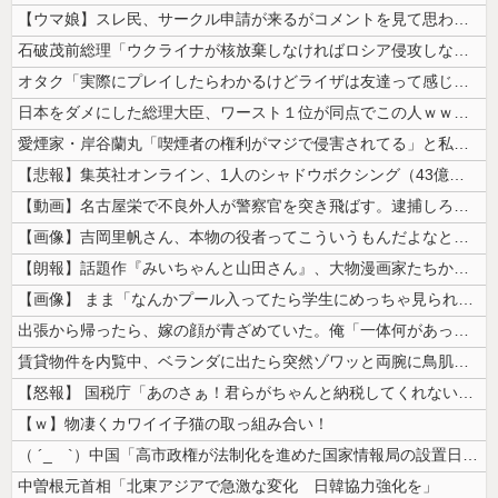
【ウマ娘】スレ民、サークル申請が来るがコメントを見て思わず拒否してしま...
石破茂前総理「ウクライナが核放棄しなければロシア侵攻しなかった」！
オタク「実際にプレイしたらわかるけどライザは友達って感じで性的な目では...
日本をダメにした総理大臣、ワースト１位が同点でこの人ｗｗｗｗｗｗ
愛煙家・岸谷蘭丸「喫煙者の権利がマジで侵害されてる」と私見 「いくら税...
【悲報】集英社オンライン、1人のシャドウボクシング（43億注文）によっ...
【動画】名古屋栄で不良外人が警察官を突き飛ばす。逮捕しろやｗｗｗ
【画像】吉岡里帆さん、本物の役者ってこういうもんだよなと話題に
【朗報】話題作『みいちゃんと山田さん』、大物漫画家たちから絶賛されるw...
【画像】 まま「なんかプール入ってたら学生にめっちゃ見られたw」
出張から帰ったら、嫁の顔が青ざめていた。俺「一体何があったんだ？」嫁「...
賃貸物件を内覧中、ベランダに出たら突然ゾワッと両腕に鳥肌が出た。「やっ...
【怒報】 国税庁「あのさぁ！君らがちゃんと納税してくれないとこうなっち...
【ｗ】物凄くカワイイ子猫の取っ組み合い！
（ ´_ゝ`）中国「高市政権が法制化を進めた国家情報局の設置日が7月3...
中曽根元首相「北東アジアで急激な変化 日韓協力強化を」