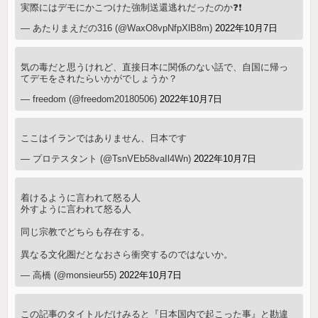
実際にはデモにかこつけた強制送還逃れだったのか❓❗
— あたりまえだの316 (@WaxO8vpNfpXlB8m)
2022年10月7日
気の毒だと思うけれど、直接日本に関係のない話で、自国に帰っ
てデモをされたらいかがでしょうか？
— freedom (@freedom20180506)
2022年10月7日
ここはイランではありません、日本です
— プロテスタント (@TsnVEb58vaIl4Wn)
2022年10月7日
着けるように言われて怒る人
外すように言われて怒る人
同じ宗教でどちらも存在する。
異なる文化圏だとなおさら衝突するのではないか。
— 高橋 (@monsieur55)
2022年10月7日
この記事のタイトルだけみると『日本国内で起こった事』と勘違