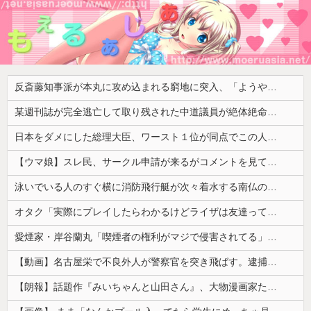
反斎藤知事派が本丸に攻め込まれる窮地に突入、「ようやく反撃のターンやね」と手際の良さに感心する人が続出中
某週刊誌が完全逃亡して取り残された中道議員が絶体絶命の窮地、「今度は宏池会に矛先を向けたか……」と節操の無さに呆れる人が続出
日本をダメにした総理大臣、ワースト１位が同点でこの人ｗｗｗｗｗｗ
【ウマ娘】スレ民、サークル申請が来るがコメントを見て思わず拒否してしまう
泳いでいる人のすぐ横に消防飛行艇が次々着水する南仏の湖「肝心の場面で毎回カメラが逃げる」【海外の反応】
オタク「実際にプレイしたらわかるけどライザは友達って感じで性的な目では見れないｗ」←これｗ
愛煙家・岸谷蘭丸「喫煙者の権利がマジで侵害されてる」と私見 「いくら税金を我々が払ってるんだと」
【動画】名古屋栄で不良外人が警察官を突き飛ばす。逮捕しろやｗｗｗ
【朗報】話題作『みいちゃんと山田さん』、大物漫画家たちから絶賛されるwwww