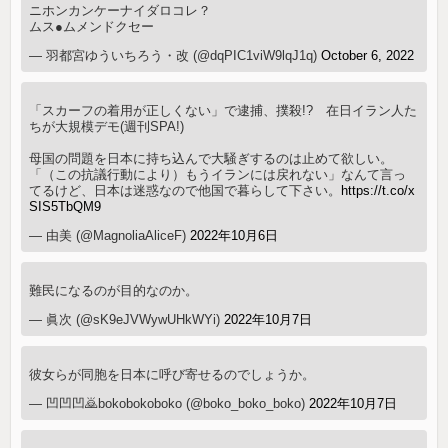
ニホンカンケーナイダロコレ？
ムス●ムメンドクセー
— 羽都宮ゆういちろう・改 (@dqPIC1viW9lqJ1q)
October 6, 2022
「スカーフの着用が正しくない」で逮捕、撲殺!? 在日イラン人た
ちが大規模デモ(週刊SPA!)
母国の問題を日本に持ち込んで大騒ぎするのは止めて欲しい。
「（この抗議行動により）もうイランには戻れない」なんて言っ
てるけど、日本は迷惑なので他国で暮らして下さい。
https://t.co/x
SIS5TbQM9
— 由美 (@MagnoliaAliceF)
2022年10月6日
難民になるのが目的なのか。
— 眞次 (@sK9eJVWywUHkWYi)
2022年10月7日
彼女らが同胞を日本に呼び寄せるのでしょうか。
— 凹凹凹🙇bokobokoboko (@boko_boko_boko)
2022年10月7日