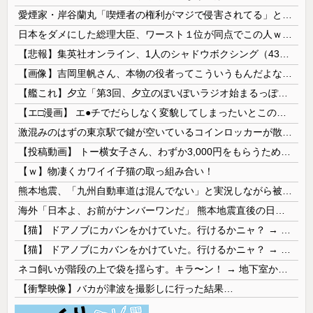
愛煙家・岸谷蘭丸「喫煙者の権利がマジで侵害されてる」と私見 「いくら税金を我々が払ってるんだと」
日本をダメにした総理大臣、ワースト１位が同点でこの人ｗｗｗｗｗｗ
【悲報】集英社オンライン、1人のシャドウボクシング（43億注文）によって長期間業務を妨害され続けていた模様・・・
【画像】吉岡里帆さん、本物の役者ってこういうもんだよなと話題に
【艦これ】夕立「第3回、夕立のぽいぽいラジオ始まるっぽいよ！」
【エ□漫画】 エ●チでだらしなく変貌してしまったいとこのお姉ちゃんにチン○ン搾り取られちゃうショタ君…！
激混みのはずの東京駅で鍵が空いているコインロッカーが散見、「ラッキー」と思って中を確認してみると……
【投稿動画】 トー横女子さん、わずか3,000円をもらうために大人のチ●ポをしゃぶってしまう…
【ｗ】物凄くカワイイ子猫の取っ組み合い！
熊本地震、「九州自動車道は混んでない」と実況しながら被災地へ向かう有名アナなどに批判殺到 全国紙記者「最新の状況をいち早く伝えることは報道機関としての責務」「情報を取り上げることには大きな意義がある」
海外「日本よ、お前がナンバーワンだ」 熊本地震直後の日本の対応のスピードに世界が衝撃
【猫】 ドアノブにカバンをかけていた。行けるかニャ？ → 猫はこうなります…
【猫】 ドアノブにカバンをかけていた。行けるかニャ？ → 猫はこうなります…
ネコ飼いが階段の上で袋を揺らす。キラ〜ン！ → 地下室からヤツが現れる…
【衝撃映像】バカが津波を撮影しに行った結果…