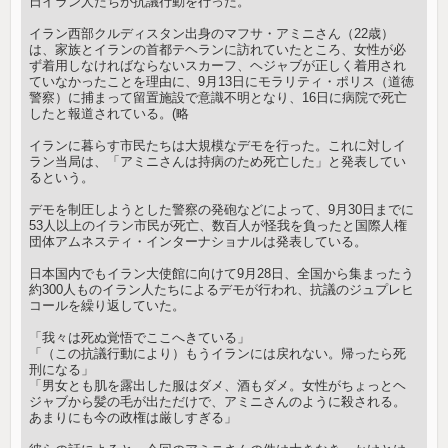
日イラン人たちが抗議行動を行った。
イラン西部クルディスタン出身のマフサ・アミニさん（22歳）
は、家族とイランの首都テヘランに訪れていたところ、女性が必
ず着用しなければならないスカーフ、ヘジャブが正しく着用され
ていなかったことを理由に、9月13日にモラリティ・ポリス（道徳
警察）に捕まって留置施設で意識不明となり、16日に病院で死亡
したと報道されている。(略
イランに暮らす市民たちは大規模なデモを行った。これに対しイ
ラン当局は、「アミニさんは持病のため死亡した」と発表してい
るという。
デモを制圧しようとした警察の発砲などによって、9月30日までに
53人以上のイラン市民が死亡、数百人が怪我を負ったと国際人権
団体アムネスティ・インターナショナルは発表している。
日本国内でもイラン大使館に向けて9月28日、全国から集まったう
約300人ものイラン人たちによるデモが行われ、抗議のジュプレヒ
コールを繰り返していた。
「我々は死ぬ覚悟でここへきている」
「（この抗議行動により）もうイランには戻れない。帰ったら死
刑になる」
「男女とも肌を露出した服はダメ、酒もダメ。女性がちょっとヘ
ジャブから髪の毛が出ただけで、アミニさんのように殺される。
あまりにも今の政権は厳しすぎる」