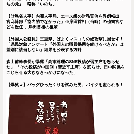
ちの党」 略称「いのち」
【財務省人事】内閣人事局、エース級の財務官僚を異例転出
官邸幹部「協力的でなかった」※岸田首相（当時）の秘書官な
どを歴任 、岸田首相の後輩
【外国人公務員】三重県、ぱよくマスコミの総攻撃に屈せず！
「県民対象アンケート『外国人の職員採用を続けるべきか』は
差別に該当しない」結果を公表する方針
森山前幹事長が暴露「高市総理のSNS投稿が習主席を怒らせ
た」 「その投稿が中国側（習近平主席）を怒らせ、日中関係を
こじらせる大きなきっかけになった」
【爆笑ｗ】バッグひったくりを試みた男、バイクを盗られる！