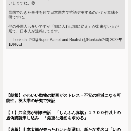
いしますね。😅
母国で起きた事件を何で日本国内で抗議デモするのか？が意味不
明ですね。
他の外国人も多いですが『郷に入れば郷に従え』が出来ない人が
居て、日本人が迷惑してます。
— bonkichi 240@Super Patriot and Realist (@Bonkichi240)
2022年
10月6日
【朗報】かわいい動物の動画がストレス・不安の軽減になる可
能性。英大学の研究で実証
【！】共産党が刑事告訴 「しんぶん赤旗」１７００件以上の
虚偽購読申し込み 「厳重な処罰を求める」
【速報】山本太郎が去ったれいわ新選組、新たな党名は「いの