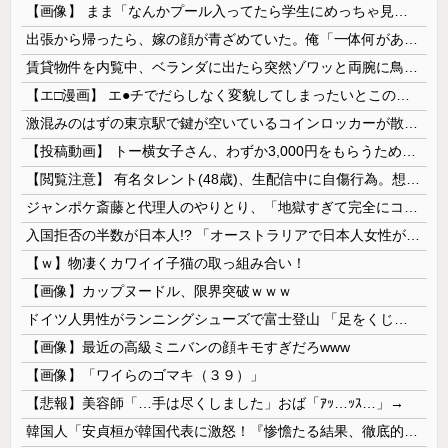
【画像】 まま「なんかプール入ってたら学生にめっちゃ見られたw」
出張から帰ったら、嫁の顔が青ざめていた。俺「一体何があったんだ？」嫁「…」→子供たちに話を聞くと…
賃貸物件を内覧中、ベランダに出たら突然ゾワッと両腕に鳥肌が出た。「やっぱりこの部屋嫌だ」と思った瞬間、体が前にドンッと突き飛ばされて…
【エ□漫画】 エ●チでだらしなく変貌してしまったいとこのお姉ちゃんにチン○ン搾り取られちゃうショタ君…！
激混みのはずの東京駅で鍵が空いているコインロッカーが散見、「ラッキー」と思って中を確認してみると……
【投稿動画】 トー横女子さん、わずか3,000円をもらうために大人のチ●ポをしゃぶってしまう…
【閲覧注意】 有名タレント(48歳)、生配信中に自傷行為。想像の10倍エグくてファン全員トラウマに…
ジャンポケ斎藤と代理人のやりとり、「地獄すぎて完全にコントになってる……」と衝撃を受ける人が続出中
入国拒否の半数が日本人!? 「オーストラリアで日本人女性が売春」
【ｗ】物凄くカワイイ子猫の取っ組み合い！
【画像】カップヌードル、限界突破ｗｗｗ
ドイツ人男性がランニングシューズで富士登山 「足をくじいて動けない」
【画像】最近の高級ミニバンの顔キモすぎだろwww
【画像】「ワイらのゴマキ（３９）」
【悲報】美容師「…手は尽くしました」おば「ｱｯ…ｯｽ…」→
韓国人「安貞桓が韓国代表に激怒！『惨憺たる結果、徹底的な刷新が必要だ』と監督や協会を痛烈批判」