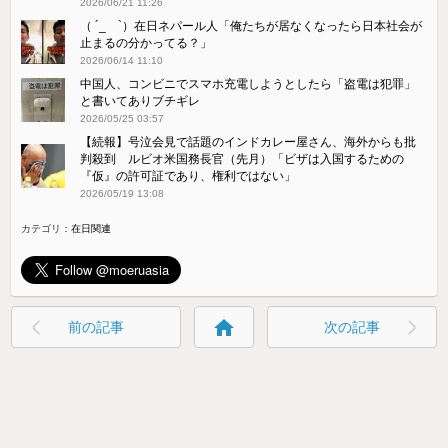
2026/06/21 11:26
（ ´_ゝ`）在日ネパール人「俺たちが居なくなったら日本社会が
止まるの分かってる？」
2026/06/14 11:10
中国人、コンビニでスマホ充電しようとしたら「盗電は犯罪」
と書いてありブチギレ
2026/05/25 03:57
【続報】号泣会見で話題のインドカレー屋さん、海外からも批
判殺到 ルビオ米国務長官（先月）「ビザは入国するための
『仮』の許可証であり、権利ではない」
2026/05/19 13:08
カテゴリ：
在日関連
home
前の記事
次の記事