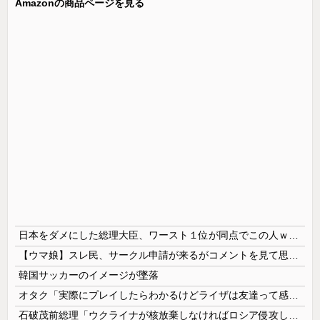
Amazonの商品ページを見る
日本をダメにした総理大臣、ワースト１位が同点でこの人ｗｗｗｗｗｗ
【ウマ娘】スレ民、サークル申請が来るがコメントを見て思わず拒否してしまう
韓国サッカーのイメージが墜落
オタク「実際にプレイしたらわかるけどライザは友達って感じで性的な目では見れないｗ」←これｗ
石破茂前総理「ウクライナが核放棄しなければロシア侵攻しなかった」！