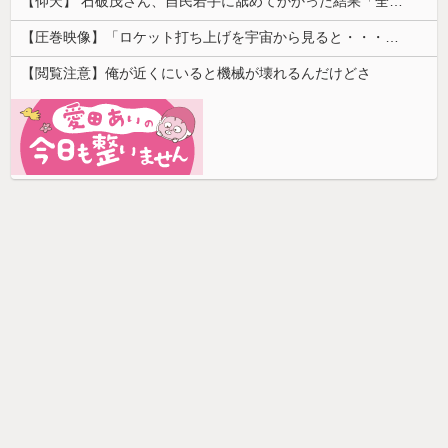
【仰天】 石破茂さん、自民若手に舐めてかかった結果「全てを失うｗｗｗｗｗ」
【圧巻映像】「ロケット打ち上げを宇宙から見ると・・・」の動画が衝撃的
【閲覧注意】俺が近くにいると機械が壊れるんだけどさ