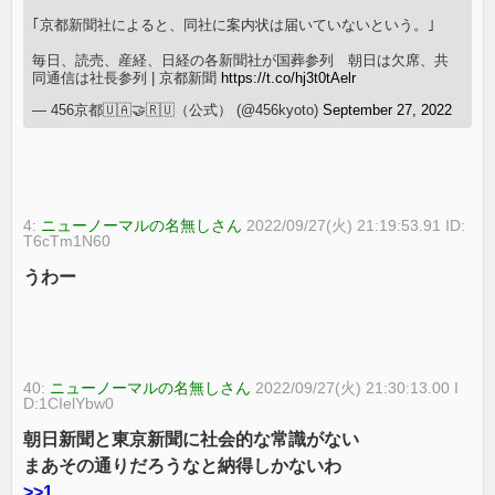
｢京都新聞社によると、同社に案内状は届いていないという。｣
毎日、読売、産経、日経の各新聞社が国葬参列 朝日は欠席、共
同通信は社長参列 | 京都新聞
https://t.co/hj3t0tAelr
— 456京都🇺🇦🤝🇷🇺（公式） (@456kyoto)
September 27, 2022
4:
ニューノーマルの名無しさん
2022/09/27(火) 21:19:53.91 ID:
T6cTm1N60
うわー
40:
ニューノーマルの名無しさん
2022/09/27(火) 21:30:13.00 I
D:1CIelYbw0
朝日新聞と東京新聞に社会的な常識がない
まあその通りだろうなと納得しかないわ
>>1