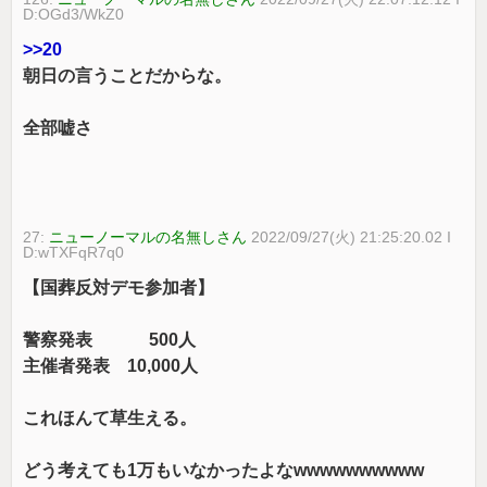
D:OGd3/WkZ0
>>20
朝日の言うことだからな。
全部嘘さ
27:
ニューノーマルの名無しさん
2022/09/27(火) 21:25:20.02 I
D:wTXFqR7q0
【国葬反対デモ参加者】
警察発表 500人
主催者発表 10,000人
これほんて草生える。
どう考えても1万もいなかったよなwwwwwwwwww