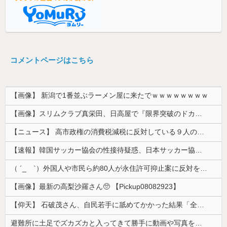
コメントページはこちら
【画像】 新潟で1番並ぶラーメン屋に来たでｗｗｗｗｗｗｗｗ
【画像】スリムクラブ真栄田、日高屋で『限界突破のドカ食い』を披露するｗｗｗｗｗｗ
【ニュース】 高市政権の消費税減税に反対している９人の自民党議員が全て判明！！！！ やっぱりコイツラかｗｗｗｗｗ
【速報】韓国サッカー協会の性接待疑惑、日本サッカー協会が4人の日本人審判員を調査「調査後に結果を公表します」
（ ´_ゝ`）外国人や市民ら約80人が永住許可抑止案に反対を訴え「選別、差別の作業」「国会審議も経ずいきなり厳格化する国に誰が来ますか！」「今す...
【画像】最新の高梨沙羅さん🥺 【Pickup08082923】
【仰天】 石破茂さん、自民若手に舐めてかかった結果「全てを失うｗｗｗｗｗ」
避難所に土足でズカズカと入ってきて勝手に動画や写真を撮影したメディア取材陣、挙句の果てに要求してきたのは……