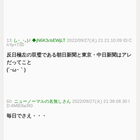
13:
(｡･_･｡)ﾉ ◆jN6K3cbEWjLT
2022/09/27(火) 21:21:10.09 ID:C
hYp+TIi0
反日極左の双璧である朝日新聞と東京・中日新聞はアレ
だってこと
(´･ω･｀)
60:
ニューノーマルの名無しさん
2022/09/27(火) 21:38:08.30 I
D:4MB3la/R0
毎日でさえ・・・