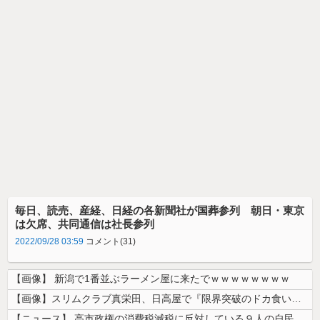
毎日、読売、産経、日経の各新聞社が国葬参列 朝日・東京
は欠席、共同通信は社長参列
2022/09/28 03:59
コメント(31)
【画像】 新潟で1番並ぶラーメン屋に来たでｗｗｗｗｗｗｗｗ
【画像】スリムクラブ真栄田、日高屋で『限界突破のドカ食い』を披露するｗ...
【ニュース】 高市政権の消費税減税に反対している９人の自民党議員が全て...