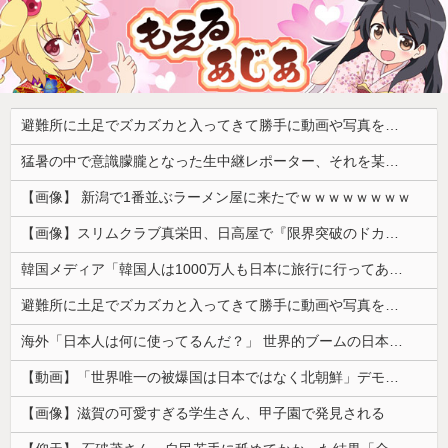
避難所に土足でズカズカと入ってきて勝手に動画や写真を撮影したメディア取材陣、挙句の果てに要求してきたのは……
猛暑の中で意識朦朧となった生中継レポーター、それを某出演者が爆笑しながら現場レポート続行を強制する動画が再注目されて……
【画像】 新潟で1番並ぶラーメン屋に来たでｗｗｗｗｗｗｗｗ
【画像】スリムクラブ真栄田、日高屋で『限界突破のドカ食い』を披露するｗｗｗｗｗｗ
韓国メディア「韓国人は1000万人も日本に旅行に行ってあげるのに、どうして日本人は韓国に来ないのか」自国に魅力がないのを棚に上げて日本を分析
避難所に土足でズカズカと入ってきて勝手に動画や写真を撮影したメディア取材陣、挙句の果てに要求してきたのは……
海外「日本人は何に使ってるんだ？」 世界的ブームの日本の食品、買ってみたものの使い道が分からない外国人が続出
【動画】「世界唯一の被爆国は日本ではなく北朝鮮」デモが開催される
【画像】滋賀の可愛すぎる学生さん、甲子園で発見される