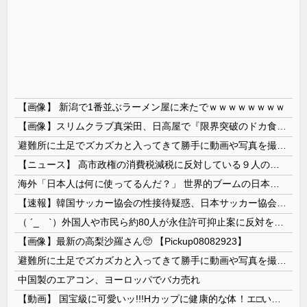
【画像】 新潟で1番並ぶラーメン屋に来たでｗｗｗｗｗｗｗｗ
【画像】スリムクラブ真栄田、日高屋で『限界突破のドカ食い』を披露するｗｗｗｗｗｗ
避難所に土足でズカズカと入ってきて勝手に動画や写真を撮影したメディア取材陣、挙句の果てに要求してきたのは……
【ニュース】 高市政権の消費税減税に反対している９人の自民党議員が全て判明！！！！ やっぱりコイツラかｗｗｗｗｗ
海外「日本人は何に使ってるんだ？」 世界的ブームの日本の食品、買ってみたものの使い道が分からない外国人が続出
【速報】韓国サッカー協会の性接待疑惑、日本サッカー協会が4人の日本人審判員を調査「調査後に結果を公表します」
（ ´_ゝ`）外国人や市民ら約80人が永住許可抑止案に反対を訴え「選別、差別の作業」「国会審議も経ずいきなり厳格化する国に誰が来ますか！」「今す...
【画像】最新の高梨沙羅さん🥺 【Pickup08082923】
避難所に土足でズカズカと入ってきて勝手に動画や写真を撮影したメディア取材陣、挙句の果てに要求してきたのは……
中国製のエアコン、ヨーロッパでバカ売れ
【動画】 国宝級に可愛いッ!!!Hカップに健康的な体！エ□い！乳首からマ●コまで見えているよ 笑