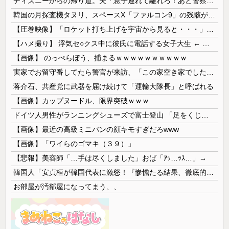
ディズニーからの帰り道。夫「息子連れて離れろ！あと警察に通報！」私「助けて！」駅員「どうしました！？」→トンデモナイことに…
韓国の月探査機タヌリ、スペースX「ファルコン9」の残骸が月面に衝突する様子を撮影！
【圧巻映像】「ロケット打ち上げを宇宙から見ると・・・」の動画が衝撃的
【ハメ撮り】 浮気セ○クス中に彼氏に電話する女子大生 ← これを現実にやる子が現れる…
【画像】 のっぺらぼう、捕まるｗｗｗｗｗｗｗｗｗｗ
実家でお留守番してたら警官が来訪、「この家空き家でしたよね？」と問いかけてくるが実際は30年ほど住んでおり……
蒋介石、共産党に武器を届け続けて「運輸大隊長」と呼ばれる
【画像】カップヌードル、限界突破ｗｗｗ
ドイツ人男性がランニングシューズで富士登山 「足をくじいて動けない」
【画像】最近の高級ミニバンの顔キモすぎだろwww
【画像】「ワイらのゴマキ（３９）」
【悲報】美容師「…手は尽くしました」おば「ｱｯ…ｯｽ…」→
韓国人「安貞桓が韓国代表に激怒！『惨憺たる結果、徹底的な刷新が必要だ』と監督や協会を痛烈批判」
お部屋が汚部屋になってまう、、