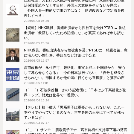
日経社説、入管庁の永住許可厳格化を猛批判「永住外国人の生
活保護受給をなくす目的、外国人の意欲をそがないか懸念」
「外国人を一時的な労働力ではなく、処遇改善などで定着を後
押しすべき」
2026/08/08 06:35
【続報】NHK職員、番組出演者から性被害を受けPTSD → 番組
出演者「飲酒していたため記憶にないが真実であれば申し訳な
い」
2026/08/05 20:36
NHK職員、番組出演者から性被害を受けPTSDに 懇親会後、意
に沿わない性行為、番組名など詳細は非公表
2026/08/05 16:57
高市政権が「永住許可」厳格化、事実上抑止 外国籍から「安心
して暮らせなくなる」「今の日本は居づらい」「自分を成長さ
せられない。帰国するか他の国に行くかも選択肢」と落胆の声
2026/08/05 11:01
（ ´_ゝ`）石破前首相、きのう記者団に「日本は少子高齢化が世
界トップ。財政は世界で一番悪い」
2026/08/04 16:24
【テレビ】橋下徹氏「男系男子は重要かもしれないが、これ一
本やりでやっていけるのなら、世界各国の王室はすべてが残っ
ているはず」
2026/08/03 07:17
（ ´_ゝ`）サンモニ 膳場貴子アナ 高市首相の支持率下落の発言