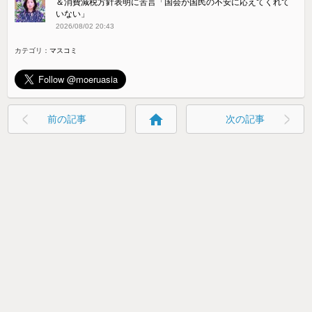
＆消費減税方針表明に苦言「国会が国民の不安に応えてくれて
いない」
2026/08/02 20:43
カテゴリ：
マスコミ
home
前の記事
次の記事