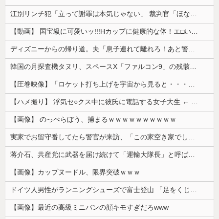
江別リンチ犯「立って謝罪は本気じゃない」 裁判官「ほな裁判で土下座してないキミは本気じゃないな」
【動画】 国宝級に可愛いッ!!!Hカップに健康的な体！エ□い！乳首からマ●コまで見えているよ 笑
ディズニーからの帰り道。夫「息子連れて離れろ！あと警察に通報！」私「助けて！」駅員「どうしました！？」→トンデモナイことに…
韓国の月探査機タヌリ、スペースX「ファルコン9」の残骸が月面に衝突する様子を撮影！
【圧巻映像】「ロケット打ち上げを宇宙から見ると・・・」の動画が衝撃的
【ハメ撮り】 浮気セ○クス中に彼氏に電話する女子大生 ← これを現実にやる子が現れる…
【画像】 のっぺらぼう、捕まるｗｗｗｗｗｗｗｗｗｗ
実家でお留守番してたら警官が来訪、「この家空き家でしたよね？」と問いかけてくるが実際は30年ほど住んでおり……
蒋介石、共産党に武器を届け続けて「運輸大隊長」と呼ばれる
【画像】カップヌードル、限界突破ｗｗｗ
ドイツ人男性がランニングシューズで富士登山 「足をくじいて動けない」
【画像】最近の高級ミニバンの顔キモすぎだろwww