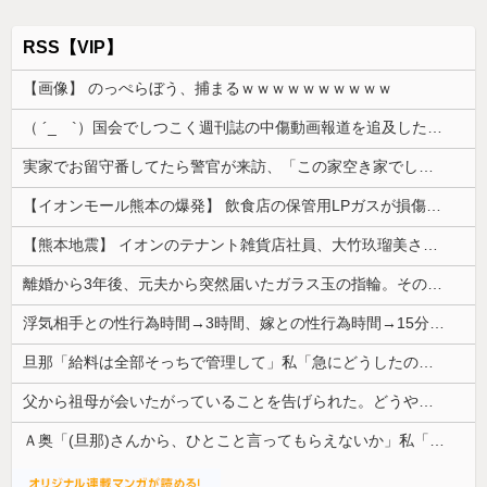
RSS【VIP】
【画像】 のっぺらぼう、捕まるｗｗｗｗｗｗｗｗｗｗ
（ ´_ゝ`）国会でしつこく週刊誌の中傷動画報道を追及した立憲議員、自身への誹謗中傷・苦情電話被害を訴え「総理に疑問を質す、当然のことをした...
実家でお留守番してたら警官が来訪、「この家空き家でしたよね？」と問いかけてくるが実際は30年ほど住んでおり……
【イオンモール熊本の爆発】 飲食店の保管用LPガスが損傷「救出時も室内にガス充満」2人死亡、1人心肺停止
【熊本地震】 イオンのテナント雑貨店社員、大竹玖瑠美さん(22)がカワイイ・・・
離婚から3年後、元夫から突然届いたガラス玉の指輪。その真意を知った瞬間、私も弁護士も言葉を失って…
浮気相手との性行為時間→3時間、嫁との性行為時間→15分wwwwwwwww
旦那「給料は全部そっちで管理して」私「急にどうしたの？」→気づけば夫の収入がそのまま私名義の貯金になっていて…
父から祖母が会いたがっていることを告げられた。どうやら祖母は天麩羅通りの糞トメだったようで...
Ａ奥「(旦那)さんから、ひとこと言ってもらえないか」私「相談してみる」→ 人がおかしくなった瞬間を目の前で見て...