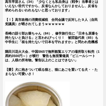
高市早苗さん（34）「少なくとも私自身は（戦争）当事者とは
いえない世代ですから、反省なんかしておりませんし、反省を
求められるいわれもないと思っております」
【！】高市政権の消費税減税 合同会議で反対した９人（自民
党議員）が晒されてしまうｗｗｗｗｗｗ
長崎の語り部お爺ちゃん（84）、修学旅行生に「日本も原爆を
持たないと負ける」と言われびっくり！ 被団協代表（85）も
中学生に「核を持たないで日本を守れますか」と問われ危機感
隅田川花火大会、中国SNSで無料観覧エリアの場所取り転売（1
席約3500円～）が横行 警告も無視警備員「ビニールシート
は、人様の所有物。警告以上のことはできない」
【愛】犬に抱きついて眠る猫と、猫にあごを置いてる犬・・た
まらない可愛いさ！