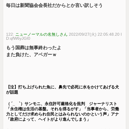
毎日は新聞協会会長社だからとか言い訳しそう
122:
ニューノーマルの名無しさん
2022/09/27(火) 22:05:48.20 I
D:qfW6yJGI0
もう国葬は無事終わったよ
また負けた、アベガーｗ
【泣】打ち上げられた魚に、鼻先で必死に水をかけてあげる犬
が話題
（ ´_ゝ`）サンモニ、永住許可厳格化を批判 ジャーナリスト
「永住権は生活の基盤。それを揺るがす」「当事者から、労働
力としてだけ求められ住民とはみられないのかという声」アナ
「政府によって、ヘイトがより進んでしまう」