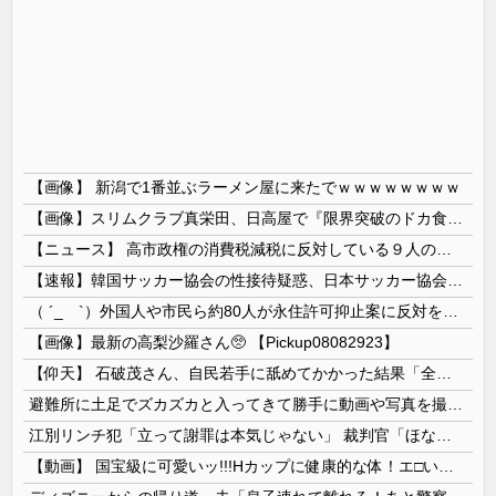
【画像】 新潟で1番並ぶラーメン屋に来たでｗｗｗｗｗｗｗｗ
【画像】スリムクラブ真栄田、日高屋で『限界突破のドカ食い』を披露するｗｗｗｗｗｗ
【ニュース】 高市政権の消費税減税に反対している９人の自民党議員が全て判明！！！！ やっぱりコイツラかｗｗｗｗｗ
【速報】韓国サッカー協会の性接待疑惑、日本サッカー協会が4人の日本人審判員を調査「調査後に結果を公表します」
（ ´_ゝ`）外国人や市民ら約80人が永住許可抑止案に反対を訴え「選別、差別の作業」「国会審議も経ずいきなり厳格化する国に誰が来ますか！」「今す...
【画像】最新の高梨沙羅さん🥺 【Pickup08082923】
【仰天】 石破茂さん、自民若手に舐めてかかった結果「全てを失うｗｗｗｗｗ」
避難所に土足でズカズカと入ってきて勝手に動画や写真を撮影したメディア取材陣、挙句の果てに要求してきたのは……
江別リンチ犯「立って謝罪は本気じゃない」 裁判官「ほな裁判で土下座してないキミは本気じゃないな」
【動画】 国宝級に可愛いッ!!!Hカップに健康的な体！エ□い！乳首からマ●コまで見えているよ 笑