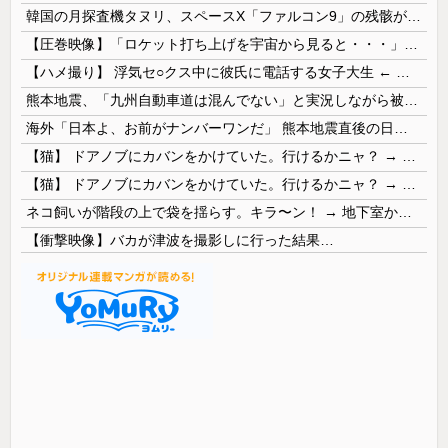
韓国の月探査機タヌリ、スペースX「ファルコン9」の残骸が月面に衝突する様子を撮影！
【圧巻映像】「ロケット打ち上げを宇宙から見ると・・・」の動画が衝撃的
【ハメ撮り】 浮気セ○クス中に彼氏に電話する女子大生 ← これを現実にやる子が現れる…
熊本地震、「九州自動車道は混んでない」と実況しながら被災地へ向かう有名アナなどに批判殺到 全国紙記者「最新の状況をいち早く伝えることは報道機関としての責務」「情報を取り上げることには大きな意義がある」
海外「日本よ、お前がナンバーワンだ」 熊本地震直後の日本の対応のスピードに世界が衝撃
【猫】 ドアノブにカバンをかけていた。行けるかニャ？ → 猫はこうなります…
【猫】 ドアノブにカバンをかけていた。行けるかニャ？ → 猫はこうなります…
ネコ飼いが階段の上で袋を揺らす。キラ〜ン！ → 地下室からヤツが現れる…
【衝撃映像】バカが津波を撮影しに行った結果…