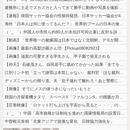
避難所に土足でズカズカと入ってきて勝手に動画や写真を撮影したメディア取...
【速報】韓国サッカー協会の性接待疑惑、日本サッカー協会が4人の日本人審...
海外「日本人は何に使ってるんだ？」 世界的ブームの日本の食品、買ってみ...
（ ´_ゝ`）外国人や市民ら約80人が永住許可抑止案に反対を訴え「選別...
【動画】「世界唯一の被爆国は日本ではなく北朝鮮」デモが開催される
【画像】最新の高梨沙羅さん🥺 【Pickup08082923】
【画像】滋賀の可愛すぎる学生さん、甲子園で発見される
【仰天】 石破茂さん、自民若手に舐めてかかった結果「全てを失うｗｗｗｗ...
江別リンチ犯「立って謝罪は本気じゃない」 裁判官「ほな裁判で土下座して...
ディズニーからの帰り道。夫「息子連れて離れろ！あと警察に通報！」私「助...
【画像】 すでにメスの体つきになったいもうと
韓国の月探査機タヌリ、スペースX「ファルコン9」の残骸が月面に衝突する...
【圧巻映像】「ロケット打ち上げを宇宙から見ると・・・」の動画が衝撃的
（ ´_ゝ`）中国「高市政権が法制化を進めた国家情報局の設置日が7月3...
中曽根元首相「北東アジアで急激な変化 日韓協力強化を」