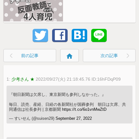
home
前の記事
次の記事
1:
少考さん ★
2022/09/27(火) 21:18:45.76 ID:16hFDqP09
『朝日新聞は欠席し、東京新聞も参列しなかった。』
毎日、読売、産経、日経の各新聞社が国葬参列 朝日は欠席、共
同通信は社長参列 | 京都新聞
https://t.co/6o1vnMwZtD
— すいせん (@suisen29)
September 27, 2022