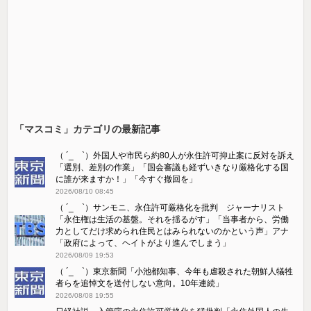
「マスコミ」カテゴリの最新記事
（ ´_ゝ`）外国人や市民ら約80人が永住許可抑止案に反対を訴え
「選別、差別の作業」「国会審議も経ずいきなり厳格化する国
に誰が来ますか！」「今すぐ撤回を」
2026/08/10 08:45
（ ´_ゝ`）サンモニ、永住許可厳格化を批判 ジャーナリスト
「永住権は生活の基盤。それを揺るがす」「当事者から、労働
力としてだけ求められ住民とはみられないのかという声」アナ
「政府によって、ヘイトがより進んでしまう」
2026/08/09 19:53
（ ´_ゝ`）東京新聞「小池都知事、今年も虐殺された朝鮮人犠牲
者らを追悼文を送付しない意向。10年連続」
2026/08/08 19:55