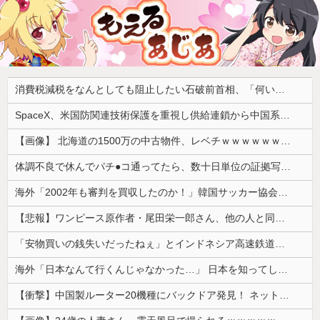
消費税減税をなんとしても阻止したい石破前首相、「何いってんのこいつ」と有権者をドン引きさせるよな屁理屈を……
SpaceX、米国防関連技術保護を重視し供給連鎖から中国系を完全排除へ 供給業者に「中国籍人員をSpaceX向けの生産に関わらせないこと」「中国製の設備・部品を使わないこと」を要求し監査実施
【画像】 北海道の1500万の中古物件、レベチｗｗｗｗｗｗｗｗｗｗｗｗｗｗｗｗｗｗｗｗ
体調不良で休んでパチ●コ通ってたら、数十日単位の証拠写真撮られて会社クビになった
海外「2002年も審判を買収したのか！」韓国サッカー協会による国際試合の審判買収が発覚し大騒ぎ！【海外の反応】
【悲報】ワンピース原作者・尾田栄一郎さん、他の人と同じ「漫画家」という肩書きに不満
「安物買いの銭失いだったねぇ」とインドネシア高速鉄道の最終処分に日本側騒然、国家予算は使わないというと何が財源なんだ？
海外「日本なんて行くんじゃなかった…」 日本を知ってしまったディズニー信者、帰国後『本家』に失望する事態に
【衝撃】中国製ルーター20機種にバックドア発見！ ネットに繋ぐだけで35秒ごとに中国のサーバーと通信