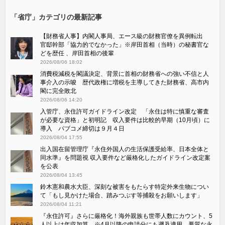
「省庁」カテゴリの最新記事
【財務省人事】内閣人事局、エース級の財務官僚を異例転出
官邸幹部「協力的でなかった」※岸田首相（当時）の秘書官な
どを歴任 、岸田首相の後輩
2026/08/06 18:02
消費税減税を閣議決定、背景に首相の財務省への強い不信と人
事介入の示唆 歴代政権に増税を主導してきた財務省、高市内
閣に完全敗北
2026/08/06 14:20
入管庁、永住許可ガイドライン改定 「永住は特に慎重な審査
が必要な資格」と初明記 収入要件は比較的早期（10月頃）に
導入 パブコメ締切は９月４日
2026/08/04 17:55
出入国在留管理庁『永住外国人の生活保護受給率、日本全体と
同水準』を問題視 収入要件など厳格化したガイドライン改定案
を公表
2026/08/04 13:45
鈴木憲和農水大臣、深刻な被害をもたらす特定外来生物につい
て「もし見かけた場合、踏みつぶす等捕殺をお願いします」
2026/08/04 11:21
『永住許可』さらに厳格化！海外親族も世帯人数にカウント、5
人以上は年収加算 ※4月以降の申請分にも遡及適用 悪質な永