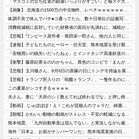
「マスコミの立ち位置の勘違いっぷりがすごい」と報ステ大越キャスターの台詞に視聴者絶句、高市とトランプを同列視させようという思惑がひしひしと
【画像】 北海道の1500万の中古物件、レベチｗｗｗｗｗｗｗｗｗｗｗｗｗｗｗｗｗｗｗｗ
体調不良で休んでパチ●コ通ってたら、数十日単位の証拠写真撮られて会社クビになった
消費税減税に反対していた財務省の面目が丸潰れに、減税が決まった途端に市場が動き出したが……
【悲報】ワンピース原作者・尾田栄一郎さん、他の人と同じ「漫画家」という肩書きに不満
【速報】子どもたちのヒーロー・任天堂、熊本地震を受け製品修理は無償対応（災害救助法適用地域） 義援金5000万円寄付
「安物買いの銭失いだったねぇ」とインドネシア高速鉄道の最終処分に日本側騒然、国家予算は使わないというと何が財源なんだ？
【衝撃】藤原紀香＆ののかちゃん、異色のコンビで「まんが日本昔ばなし」を舞台化してしまう
【悲報】玉川徹さん、8月6日の原爆の日にトンデモ持論を展開し物議… → ネット「それ、今日言うことなのか…？」ｗｗｗｗｗｗｗｗｗｗｗｗｗ
【悲報】トランプ肝入りの「戦艦トランプ」、一隻作るのに4兆円かかる模様wwwwwww
この夏菜がシコすぎるｗｗｗｗ
夫さん、妻に「天井のシミ数えてれば終わるでな」と押し倒されて性行為 → 凄いことになるｗｗｗｗｗ
【動画】 じゅぼぼぼ！え！これが芸能人のフｏラだ、綺麗な顔とお口でこんなことしているだ 笑
【朗報】かわいい動物の動画がストレス・不安の軽減になる可能性。英大学の研究で実証
熊本地震、「九州自動車道は混んでない」と実況しながら被災地へ向かう有名アナなどに批判殺到 全国紙記者「最新の状況をいち早く伝えることは報道機関としての責務」「情報を取り上げることには大きな意義がある」
海外「日本よ、お前がナンバーワンだ」 熊本地震直後の日本の対応のスピードに世界が衝撃