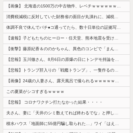
【画像】 北海道の1500万の中古物件、レベチｗｗｗｗｗｗｗｗｗｗｗｗｗｗｗｗｗｗｗｗ
消費税減税に反対していた財務省の面目が丸潰れに、減税が決まった途端に市場が動き出したが……
体調不良で休んでパチ●コ通ってたら、数十日単位の証拠写真撮られて会社クビになった
【速報】子どもたちのヒーロー・任天堂、熊本地震を受け製品修理は無償対応（災害救助法適用地域） 義援金5000万円寄付
【衝撃】藤原紀香＆ののかちゃん、異色のコンビで「まんが日本昔ばなし」を舞台化してしまう
【悲報】玉川徹さん、8月6日の原爆の日にトンデモ持論を展開し物議… → ネット「それ、今日言うことなのか…？」ｗｗｗｗｗｗｗｗｗｗｗｗｗ
【悲報】トランプ肝入りの「戦艦トランプ」、一隻作るのに4兆円かかる模様wwwwwww
【画像】24歳の人妻さん、露天風呂で撮られるｗｗｗｗｗｗｗｗｗｗｗｗｗｗｗｗｗ
この夏菜がシコすぎるｗｗｗｗ
【悲報】 コロナワクチン打たなかった結果・・・・
夫さん、妻に「天井のシミ数えてれば終わるでな」と押し倒されて性行為 → 凄いことになるｗｗｗｗｗ
積水ハウス「地面師に55億円騙し取られた…」ワイ「はえーかわいそう…会社滅茶苦茶やろなぁ」→