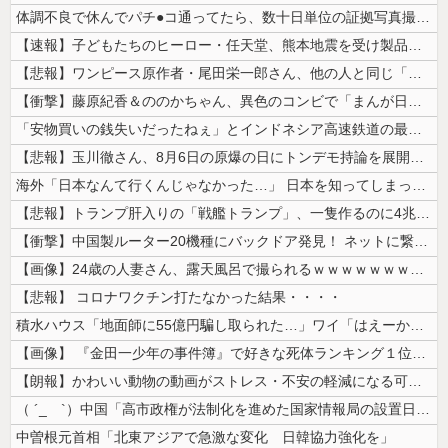
体調不良で休んでパチ●コ通ってたら、数十日単位の証拠写真撮られて会社ク...
【速報】子どもたちのヒーロー・任天堂、熊本地震を受け製品修理は無償対応...
【悲報】ワンピース原作者・尾田栄一郎さん、他の人と同じ「漫画家」という...
【衝撃】藤原紀香＆ののかちゃん、異色のコンビで「まんが日本昔ばなし」を...
「安物買いの銭失いだったねぇ」とインドネシア高速鉄道の最終処分に日本側...
【悲報】玉川徹さん、8月6日の原爆の日にトンデモ持論を展開し物議… →...
海外「日本なんて行くんじゃなかった…」 日本を知ってしまったディズニー...
【悲報】トランプ肝入りの「戦艦トランプ」、一隻作るのに4兆円かかる模様...
【衝撃】中国製ルーター20機種にバックドア発見！ ネットに繋ぐだけで3...
【画像】24歳の人妻さん、露天風呂で撮られるｗｗｗｗｗｗｗｗｗｗｗｗ...
【悲報】 コロナワクチン打たなかった結果・・・・
積水ハウス「地面師に55億円騙し取られた…」ワイ「はえーかわいそう…会...
【画像】 『金田一少年の事件簿』で好きな死体ランキング１位がこちら！
【朗報】かわいい動物の動画がストレス・不安の軽減になる可能性。英大学の...
（ ´_ゝ`）中国「高市政権が法制化を進めた国家情報局の設置日が7月3...
中曽根元首相「北東アジアで急激な変化 日韓協力強化を」