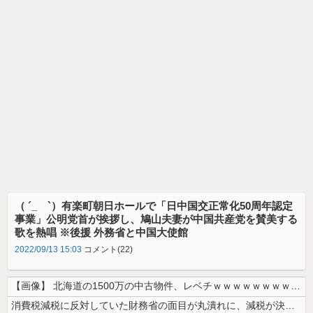
（ ´_ゝ`）有楽町朝日ホールで「日中国交正常化50周年認定
事業」公明党首が挨拶し、鳩山夫妻が中国共産党を賛美する
歌を熱唱 ※後援 外務省と中国大使館
2022/09/13 15:03
コメント(22)
【画像】 北海道の1500万の中古物件、レベチｗｗｗｗｗｗｗｗｗｗｗｗ...
消費税減税に反対していた財務省の面目が丸潰れに、減税が決まった途端に市...