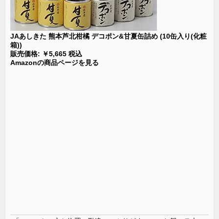
JAあしきた 熊本芦北柑橘 デコポン&甘夏缶詰め (10缶入り(化粧
箱))
販売価格: ￥5,665 税込
Amazonの商品ページを見る