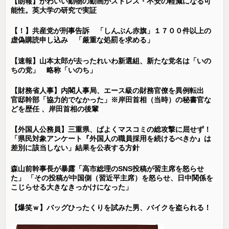
【朗報】かわいい動物の動画がストレス・不安の軽減になる可
能性。英大学の研究で実証
【！】共産党が刑事告訴 「しんぶん赤旗」１７００件以上の
虚偽購読申し込み 「厳重な処罰を求める」
【速報】山本太郎が去ったれいわ新選組、新たな党名は「いの
ちの党」 略称「いのち」
【財務省人事】内閣人事局、エース級の財務官僚を異例転出
官邸幹部「協力的でなかった」※岸田首相（当時）の秘書官な
どを歴任 、岸田首相の後輩
【外国人公務員】三重県、ぱよくマスコミの総攻撃に屈せず！
「県民対象アンケート『外国人の職員採用を続けるべきか』は
差別に該当しない」結果を公表する方針
森山前幹事長が暴露「高市総理のSNS投稿が習主席を怒らせ
た」 「その投稿が中国側（習近平主席）を怒らせ、日中関係を
こじらせる大きなきっかけになった」
【爆笑ｗ】バッグひったくりを試みた男、バイクを盗られる！