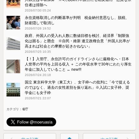
住者は排除へ
2026/07/30 05:24
永住資格取消しの判断基準が判明 税金納付意思なし、脱税、
財産隠しで取消し
2026/07/26 19:52
政府、外国人の受入れ人数に数値目標を検討、経済界「制限強
化は困る」と懸念 ※自民・維新 連立政権合意「外国人比率が
高まれば社会との摩擦が起きかねない」
2026/07/25 10:35
【！】入管庁、永住許可のガイドラインさらに厳格化へ・日本
人世帯の平均を上回る収入 ＋ この年収水準で30年にわたり厚生
年金に加入していること ← new!!!
2026/07/24 20:18
国立 東京科学大学（東工大）、女子枠への批判に「今で捉える
のではなく、過去の女性差別を振り返れ」※入試に女子枠、奨
学金にも女子枠
2026/07/21 22:07
カテゴリ：
省庁