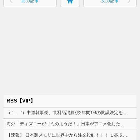
home
前の記事
次の記事
RSS【VIP】
（ ´_ゝ`）中道幹事長、食料品消費税2年間1%の閣議決定を批判 → 記者「中道改革連合は食料品消費税ゼロを公約に掲げていたが？」→ 階猛氏「
海外「ディズニーがゴミのようだ！」日本がアニメ化した米人気SF作品に絶賛の声が殺到中
【速報】 日本製メモリに世界中から注文殺到！！！ １兆５０００億円で工場増築へ