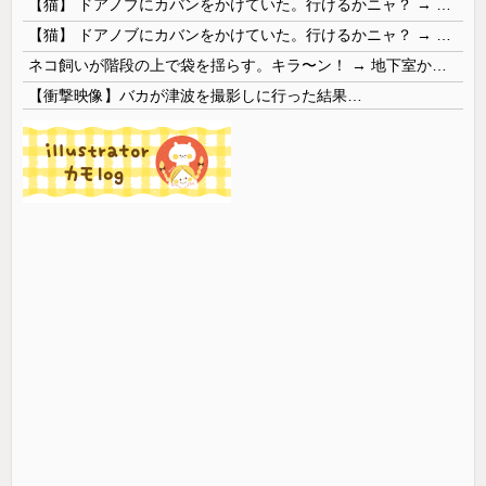
【猫】 ドアノブにカバンをかけていた。行けるかニャ？ → 猫はこうなります…
【猫】 ドアノブにカバンをかけていた。行けるかニャ？ → 猫はこうなります…
ネコ飼いが階段の上で袋を揺らす。キラ〜ン！ → 地下室からヤツが現れる…
【衝撃映像】バカが津波を撮影しに行った結果…