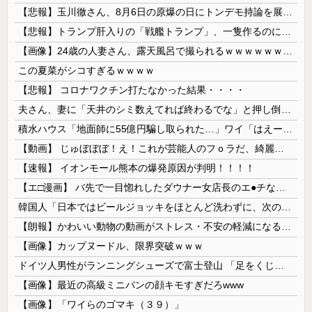
【悲報】玉川徹さん、8月6日の原爆の日にトンデモ持論を展開し物議… → ネット「それ、今日言うことなのか…？」ｗｗｗｗｗｗｗｗｗｗｗｗｗ
【悲報】トランプ肝入りの「戦艦トランプ」、一隻作るのに4兆円かかる模様wwwwwww
【画像】24歳の人妻さん、露天風呂で撮られるｗｗｗｗｗｗｗｗｗｗｗｗｗｗｗｗｗ
この夏菜がシコすぎるｗｗｗｗ
【悲報】 コロナワクチン打たなかった結果・・・・
夫さん、妻に「天井のシミ数えてれば終わるでな」と押し倒されて性行為 → 凄いことになるｗｗｗｗｗ
積水ハウス「地面師に55億円騙し取られた…」ワイ「はえーかわいそう…会社滅茶苦茶やろなぁ」→
【動画】 じゅぼぼぼ！え！これが芸能人のフｏラだ、綺麗な顔とお口でこんなことしているだ 笑
【速報】 イオンモール熊本の爆発原因が判明！！！！
【エ□漫画】 バ先で一目惚れしたダウナー女店長のエ●チなサービスで給料0円…！弱点チクビ責めでイカせまくってわからせる…！
韓国人「日本ではビールジョッキをほとんど洗わずに、次の客に出すんだ！ これが証拠の映像だ!!」……あー、なるほどですねー。韓国には「アレ」がないんだ？
【朗報】かわいい動物の動画がストレス・不安の軽減になる可能性。英大学の研究で実証
【画像】カップヌードル、限界突破ｗｗｗ
ドイツ人男性がランニングシューズで富士登山 「足をくじいて動けない」
【画像】最近の高級ミニバンの顔キモすぎだろwww
【画像】「ワイらのゴマキ（３９）」