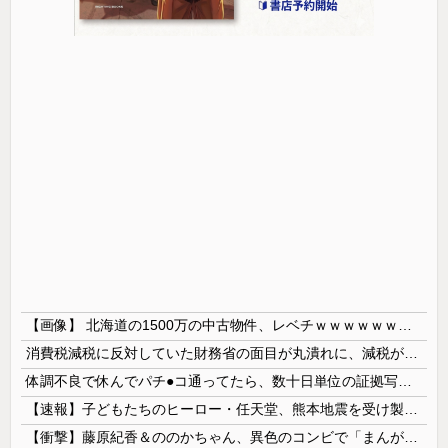
【画像】 北海道の1500万の中古物件、レベチｗｗｗｗｗｗｗｗｗｗｗｗｗｗｗｗｗｗｗｗ
消費税減税に反対していた財務省の面目が丸潰れに、減税が決まった途端に市場が動き出したが……
体調不良で休んでパチ●コ通ってたら、数十日単位の証拠写真撮られて会社クビになった
【速報】子どもたちのヒーロー・任天堂、熊本地震を受け製品修理は無償対応（災害救助法適用地域） 義援金5000万円寄付
【衝撃】藤原紀香＆ののかちゃん、異色のコンビで「まんが日本昔ばなし」を舞台化してしまう