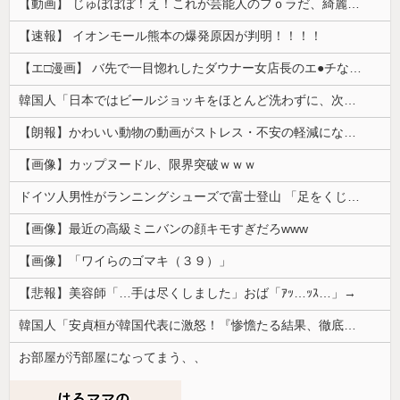
【動画】 じゅぼぼぼ！え！これが芸能人のフｏラだ、綺麗な顔とお口でこんなことしているだ 笑
【速報】 イオンモール熊本の爆発原因が判明！！！！
【エ□漫画】 バ先で一目惚れしたダウナー女店長のエ●チなサービスで給料0円…！弱点チクビ責めでイカせまくってわからせる…！
韓国人「日本ではビールジョッキをほとんど洗わずに、次の客に出すんだ！ これが証拠の映像だ!!」……あー、なるほどですねー。韓国には「アレ」がないんだ？
【朗報】かわいい動物の動画がストレス・不安の軽減になる可能性。英大学の研究で実証
【画像】カップヌードル、限界突破ｗｗｗ
ドイツ人男性がランニングシューズで富士登山 「足をくじいて動けない」
【画像】最近の高級ミニバンの顔キモすぎだろwww
【画像】「ワイらのゴマキ（３９）」
【悲報】美容師「…手は尽くしました」おば「ｱｯ…ｯｽ…」→
韓国人「安貞桓が韓国代表に激怒！『惨憺たる結果、徹底的な刷新が必要だ』と監督や協会を痛烈批判」
お部屋が汚部屋になってまう、、