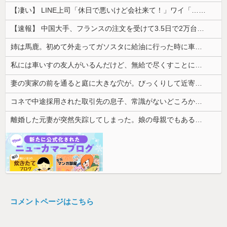
【凄い】 LINE上司「休日で悪いけど会社来て！」ワイ「…無視」上司「マジでヤバいから！」←その結果ｗｗｗｗｗ
【速報】 中国大手、フランスの注文を受けて3.5日で2万台のエアコンを製造し出荷完了「毎度アル♡」
姉は馬鹿。初めて外走ってガソスタに給油に行った時に車体やガラスにガソリンかけるレベルの馬鹿
私には車いすの友人がいるんだけど、無給で尽くすことに疲れてしまった。自分のええかっこしいで、自分が潰れそう
妻の実家の前を通ると庭に大きな穴が。びっくりして近寄ると穴の中に嫁がいて...
コネで中途採用された取引先の息子、常識がないどころかガチヤバい奴
離婚した元妻が突然失踪してしまった。娘の母親でもある相手だから放っておけず連絡を探すことに…
コメントページはこちら