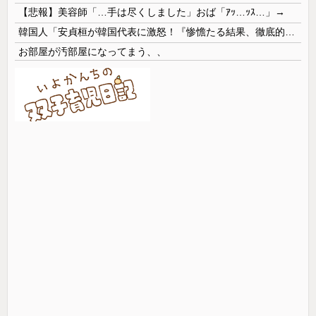
【悲報】美容師「…手は尽くしました」おば「ｱｯ…ｯｽ…」→
韓国人「安貞桓が韓国代表に激怒！『惨憺たる結果、徹底的な刷新が必要だ』と監督や協会を痛烈批判」
お部屋が汚部屋になってまう、、