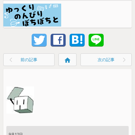
home
前の記事
次の記事
9月12日