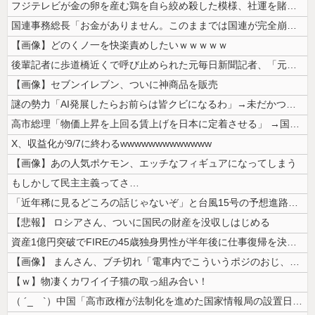
フジテレビが金の卵を産む鶏を自ら絞め殺した模様、社運を賭けたドル箱コン...
国連事務総長「お金がありません。このままでは国連が完全崩壊します。助け...
【画像】どのくノ一を快楽責めしたいｗｗｗｗｗ
後輩記者に歩道橋近くで呼び止められた元毎日新聞記者、「元毎日と名乗って...
【画像】セブンイレブン、ついに神商品を販売
謎の勢力「AI発展したらお前らは皆クビになるわ」→未だかつてAIのせい...
高市総理「物価上昇を上回る賃上げを日本に定着させる」 →国家公務員月給...
X、収益化が9/7に終わるwwwwwwwwwwwww
【画像】あの人気ポケモン、エッチなフィギュアになってしまう
もしかして民主主義ってさ…
「近年稀に見るどころの話じゃないぞ」と台風15号の予想進路に困惑する人...
【悲報】 ロシアさん、ついに国民の財産を没収しはじめる
資産1億円突破でFIREの45歳独身男性が半年後に仕事復帰を決意した「...
【画像】 まんさん、ブチ切れ「電車内でこういうポジのおじ、ガチでイラネ...
【ｗ】物凄くカワイイ子猫の取っ組み合い！
（ ´_ゝ`）中国「高市政権が法制化を進めた国家情報局の設置日が7月3...