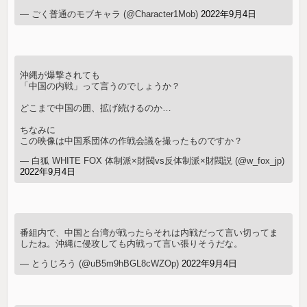
— ごく普通のモブキャラ (@Character1Mob)
2022年9月4日
沖縄が爆撃されても
「中国の内戦」って言うのでしょうか？
どこまで中国の囲、拡げ続けるのか…
ちなみに
この映像は中国系団体の作戦会議を撮ったものですか？
— 白狐 WHITE FOX 体制派×財閥vs反体制派×財閥説 (@w_fox_jp)
2022年9月4日
番組内で、中国と台湾が戦ったらそれは内戦だって言い切ってま
したね。沖縄に侵攻しても内戦って言い張りそうだな。
— とうじろう (@uB5m9hBGL8cWZOp)
2022年9月4日