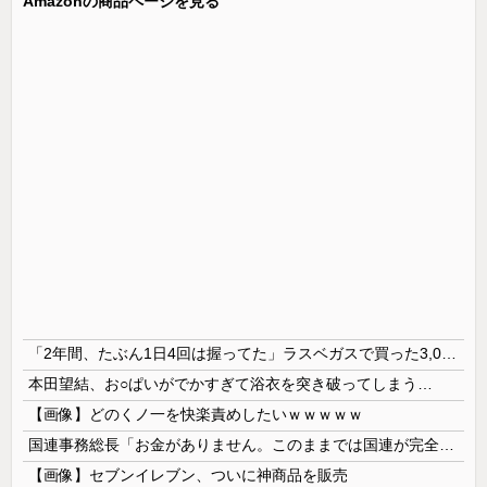
Amazonの商品ページを見る
「2年間、たぶん1日4回は握ってた」ラスベガスで買った3,000円のキーホルダーを調べたら
本田望結、お○ぱいがでかすぎて浴衣を突き破ってしまう…
【画像】どのくノ一を快楽責めしたいｗｗｗｗｗ
国連事務総長「お金がありません。このままでは国連が完全崩壊します。助けて下さい」
【画像】セブンイレブン、ついに神商品を販売