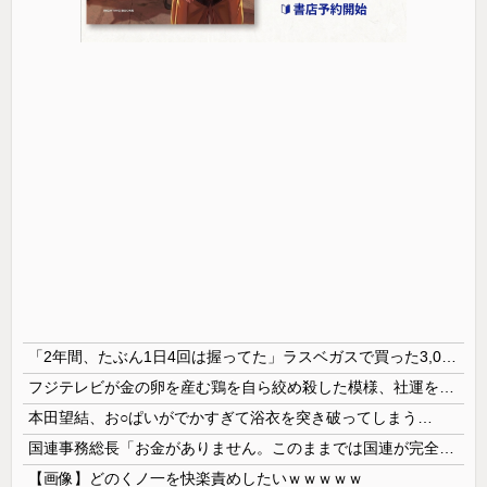
「2年間、たぶん1日4回は握ってた」ラスベガスで買った3,000円のキーホルダーを調べたら
フジテレビが金の卵を産む鶏を自ら絞め殺した模様、社運を賭けたドル箱コンテンツが御蔵入りになってしまい……
本田望結、お○ぱいがでかすぎて浴衣を突き破ってしまう…
国連事務総長「お金がありません。このままでは国連が完全崩壊します。助けて下さい」
【画像】どのくノ一を快楽責めしたいｗｗｗｗｗ