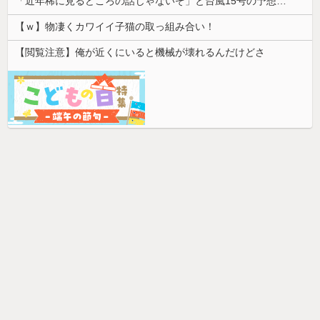
「近年稀に見るどころの話じゃないぞ」と台風15号の予想進路に困惑する人が多数、偏西風が全く通用していないんだけど……
【ｗ】物凄くカワイイ子猫の取っ組み合い！
【閲覧注意】俺が近くにいると機械が壊れるんだけどさ