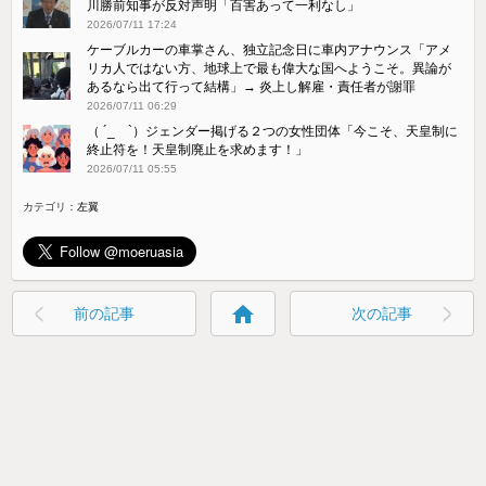
川勝前知事が反対声明「百害あって一利なし」
2026/07/11 17:24
ケーブルカーの車掌さん、独立記念日に車内アナウンス「アメ
リカ人ではない方、地球上で最も偉大な国へようこそ。異論が
あるなら出て行って結構」→ 炎上し解雇・責任者が謝罪
2026/07/11 06:29
（ ´_ゝ`）ジェンダー掲げる２つの女性団体「今こそ、天皇制に
終止符を！天皇制廃止を求めます！」
2026/07/11 05:55
カテゴリ：
左翼
home
前の記事
次の記事