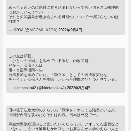
めっちゃ近いのに絶対に巻き込まれないって言い切るのは物理的
におかしいんですが・・・
それと尖閣諸島が巻き込まれる可能性について一切語らないのは
何故？
— X2OA (@MGOML_X2OA)
2022年9月4日
この点は傾聴。
「ひとつの中国」を認めている限り、内政問題。
だから、安倍さんは
粛々と国際機関への
台湾参加を進めていた。「独立国」としての既成事実化を。
チャイナが安倍さんを排除したかった理由のひとつと見ている。
— hidetanaka42 (@hidetanaka42)
2022年9月4日
田中優子法政大学のえらい人「戦争をアオってる議員がいるが、
中国が台湾を攻めたらそれは内戦。日本は外交でー」
麻生太郎副総理のこと言いたいんだろうが、アオってる議員など
いない。こういう解釈しか出来ないお婆さんが大学のえらい人と