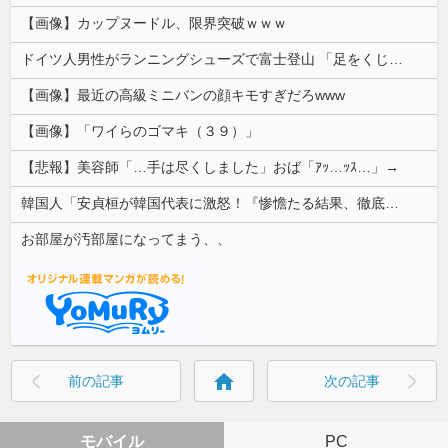
【画像】カップヌードル、限界突破ｗｗｗ
ドイツ人男性がランニングシューズで富士登山 「足をくじいて動けない」
【画像】最近の高級ミニバンの顔キモすぎだろwww
【画像】「ワイらのゴマキ（３９）」
【悲報】美容師「…手は尽くしました」おば「ｱｯ…ｯｽ…」→
韓国人「安貞桓が韓国代表に激怒！『惨憺たる結果、徹底的な刷新が必要だ』と監督や協会を痛烈批判」
お部屋が汚部屋になってまう、、
home
前の記事
次の記事
モバイル
PC