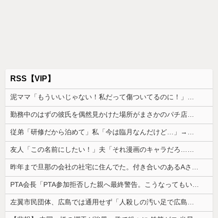
RSS【VIP】
泥ママ「もういいじゃない！私だって傷ついてるのに！」→盗みを責められた泥ママがまさかの被害者アピール。その言い分に周囲から笑いが漏れてしまい…
勤務中のはずの彼氏を偶然見かけた場所がまさかのパチ店だった。楽しそうな姿を見た私は思わず固まり…
従弟「研修だから泊めて」私「今は臨月なんだけど…」→断りきれず了承したら、さらに図々しい要求まで飛び出して…
友人「この名前にしたい！」夫「それ漫画のキャラだろ…」→子供の名付けを巡って夫婦が大揉めになり…
昨年まで旦那の会社の社宅に住んでた。付き合いのあるAさんから友達扱いされるのが不愉快で返答がずれてる
PTA会長「PTA参加拒否した親へ最終警告。こうなってもいい？」
左翼市民団体、広島では通用せず「人殺しの汚い足で広島の土を踏むな！」→広島県民「お前らの方が汚いんじゃ！」「ワシらが広島県民じゃ」