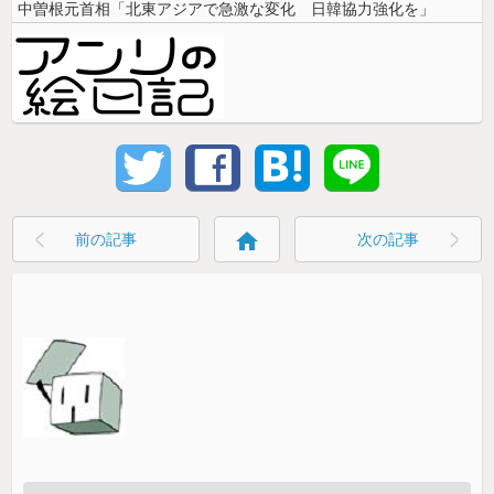
中曽根元首相「北東アジアで急激な変化 日韓協力強化を」
home
前の記事
次の記事