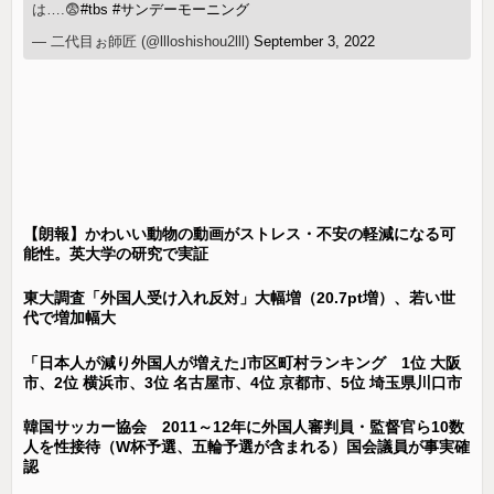
は….😨
#tbs
#サンデーモーニング
— 二代目ぉ師匠 (@llloshishou2lll)
September 3, 2022
【朗報】かわいい動物の動画がストレス・不安の軽減になる可
能性。英大学の研究で実証
東大調査「外国人受け入れ反対」大幅増（20.7pt増）、若い世
代で増加幅大
「日本人が減り外国人が増えた｣市区町村ランキング 1位 大阪
市、2位 横浜市、3位 名古屋市、4位 京都市、5位 埼玉県川口市
韓国サッカー協会 2011～12年に外国人審判員・監督官ら10数
人を性接待（W杯予選、五輪予選が含まれる）国会議員が事実確
認