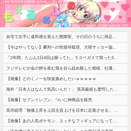
自宅で左手に違和感を覚えた開業医、その日のうちに両足が動かなくなり入院すると……
【今はやってない】審判への性接待疑惑、大韓サッカー協会が声明「現在は一切発生していない」「世界中のサッカー界関係者の皆さんにお詫び」
「2年間、たぶん1日4回は握ってた」ラスベガスで買った3,000円のキーホルダーを調べたら
フジテレビが金の卵を産む鶏を自ら絞め殺した模様、社運を賭けたドル箱コンテンツが御蔵入りになってしまい……
【画像】どのくノ一を快楽責めしたいｗｗｗｗｗ
海外「日本人はなんて気高いんだ！」 英高級紙も驚愕した極限の中の日本人の姿に世界が衝撃
【画像】セブンイレブン、ついに神商品を販売
高市総理「物価上昇を上回る賃上げを日本に定着させる」 →国家公務員月給3.51％増へ 人事院の勧告を受け
【画像】あの人気ポケモン、エッチなフィギュアになってしまう