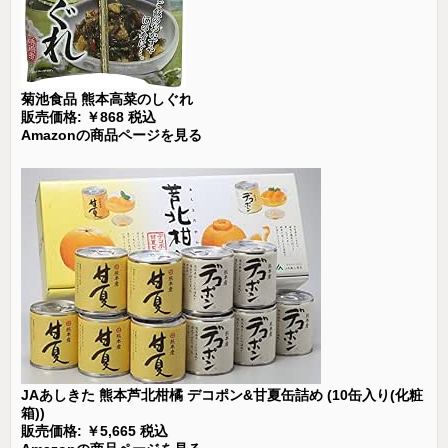
菊池食品 熊本高菜のしぐれ
販売価格: ￥868 税込
Amazonの商品ページを見る
JAあしきた 熊本芦北柑橘 デコポン&甘夏缶詰め (10缶入り(化粧
箱))
販売価格: ￥5,665 税込