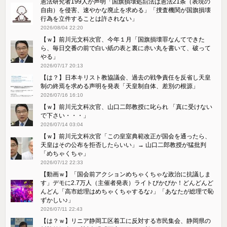
憲法研究者199人が声明「国旗損壊処罰法は憲法21条（表現の
自由）を侵害、速やかな廃止を求める」「捜査機関が国旗損壊
行為を立件することは許されない」
2026/08/04 22:20
【ｗ】前川元文科次官、今年１月「国旗損壊罪なんてできた
ら、毎日交番の前で白い紙の表と裏に赤い丸を書いて、破って
やる」
2026/07/17 20:13
【は？】日本キリスト教協議会、過去の戦争責任を反省し天皇
制の終焉を求める声明を発表「天皇制自体、差別の根源」
2026/07/16 16:10
【ｗ】前川元文科次官、山口二郎教授に叱られ 「真に受けない
で下さい・・・」
2026/07/14 03:04
【ｗ】前川元文科次官「この皇室典範改正が国会を通ったら、
天皇はその公布を拒否したらいい」→ 山口二郎教授が猛批判
「めちゃくちゃ」
2026/07/12 22:33
【動画ｗ】「国会前アクションめちゃくちゃな政治に抗議しま
す」デモに2.7万人（主催者発表）ライトぴかぴか！どんどんど
んどん「高市総理はめちゃくちゃするな♪」「あなたが総理で恥
ずかしい♪」
2026/07/11 22:43
【は？ｗ】リニア静岡工区着工に反対する市民集会、静岡県の