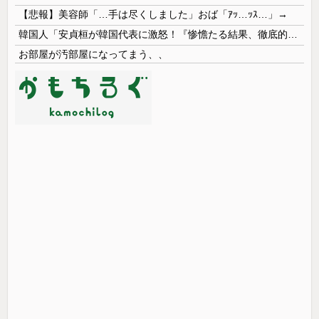
【悲報】美容師「…手は尽くしました」おば「ｱｯ…ｯｽ…」→
韓国人「安貞桓が韓国代表に激怒！『惨憺たる結果、徹底的な刷新が必要だ』と監督や協会を痛烈批判」
お部屋が汚部屋になってまう、、