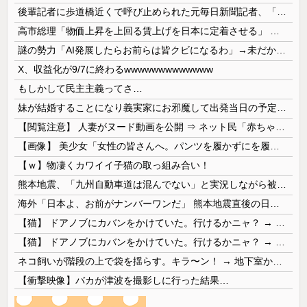
後輩記者に歩道橋近くで呼び止められた元毎日新聞記者、「元毎日と名乗ってSNSで活動するな」と要求されてしまい……
高市総理「物価上昇を上回る賃上げを日本に定着させる」 →国家公務員月給3.51％増へ 人事院の勧告を受け
謎の勢力「AI発展したらお前らは皆クビになるわ」→未だかつてAIのせいで失業したG民が0人の理由
X、収益化が9/7に終わるwwwwwwwwwwwww
もしかして民主主義ってさ…
妹が結婚することになり義実家にお邪魔して出発当日の予定を話していた すると義兄嫁が「北海道って、ご祝儀1万8千円って指定してくるんだって？」 と聞いてきて…
【閲覧注意】 人妻がヌード動画を公開 ⇒ ネット民「赤ちゃんに絶対に母乳を上げないで！」（衝撃動画）
【画像】 美少女「女性の皆さんへ。パンツを履かずにを履いてみてください」
【ｗ】物凄くカワイイ子猫の取っ組み合い！
熊本地震、「九州自動車道は混んでない」と実況しながら被災地へ向かう有名アナなどに批判殺到 全国紙記者「最新の状況をいち早く伝えることは報道機関としての責務」「情報を取り上げることには大きな意義がある」
海外「日本よ、お前がナンバーワンだ」 熊本地震直後の日本の対応のスピードに世界が衝撃
【猫】 ドアノブにカバンをかけていた。行けるかニャ？ → 猫はこうなります…
【猫】 ドアノブにカバンをかけていた。行けるかニャ？ → 猫はこうなります…
ネコ飼いが階段の上で袋を揺らす。キラ〜ン！ → 地下室からヤツが現れる…
【衝撃映像】バカが津波を撮影しに行った結果…