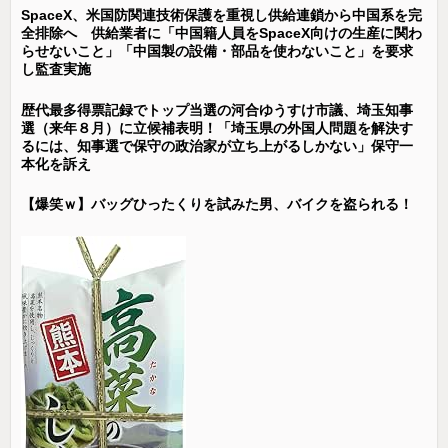
SpaceX、米国防関連技術保護を重視し供給連鎖から中国系を完
全排除へ 供給業者に「中国籍人員をSpaceX向けの生産に関わ
らせないこと」「中国製の設備・部品を使わないこと」を要求
し監査実施
歴代最多得票記録でトップ当選の河合ゆうすけ市議、埼玉知事
選（来年８月）に立候補表明！「埼玉県の外国人問題を解決す
るには、知事選で保守の政治家が立ち上がるしかない」保守一
本化を訴え
【爆笑ｗ】バッグひったくりを試みた男、バイクを盗られる！