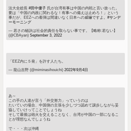
法大全総長
#田中優子
氏が台湾有事は中国の内戦と言い放った。
要は「中国の内政に関わるな！有事への備えは止めろ！」という
事だが、EEZへの着弾は間違いなく日本への威嚇ですよ。
#サンデ
ーモーニング
— 若さの秘訣は社会的責任を取らない事です。【略称:若ない】
(@CBAyan)
September 3, 2022
「EEZ内に５発」を許す人たち。
— 龍山吉野 (@miminasihouichi)
2022年9月4日
あ～
この手の人達が言う「外交努力」っていうのは
たいていの場合、中国側の主張を少しづつ認めて譲歩しながら妥
協していけってことでしょうね
そして最後は砲火を交えることなく、台湾が中国の一部になるこ
とが理想なんでしょうね
で・・・次は沖縄