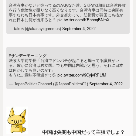
台湾有事がないと煽ってるのがあなた達。SKPの3期目は台湾侵攻
を行う危険性が限りなく高くなります。台湾有事は同時に尖閣有
事すなわち日本有事です。外交努力って、防衛費が韓国にも抜か
れた日本に何が出来ると？
pic.twitter.com/KEhhoqBNmX
— take5 (@akasayiigaremus)
September 4, 2022
#サンデーモーニング
法政大学前学長「台湾でドンパチが起こると煽ってる議員がい
る、確かに台湾は独立国。でも中国は内戦だと思う、それに日本
は何かしても良いのか❓」
もうね…意味不明過ぎて💦
pic.twitter.com/9CyjvRPLfM
— JapanPoliticsChannel (@JapanPoliticsC1)
September 4, 2022
中国は尖閣も中国だって主張でしょ？