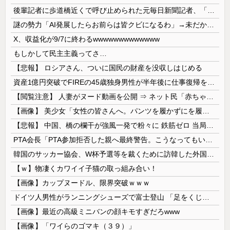
後輩記者に歩道橋近くで呼び止められた元毎日新聞記者、「元毎日と名乗ってSNSで活動するな」と要求されてしまい……
謎の勢力「AI発展したらお前らは皆クビになるわ」→未だかつてAIのせいで失業したG民が0人の理由
X、収益化が9/7に終わるwwwwwwwwwwwww
もしかして民主主義ってさ…
【悲報】 ロシアさん、ついに国民の財産を没収しはじめる
資産1億円突破でFIREの45歳独身男性が半年後に仕事復帰を決意した「1通の通知」
【閲覧注意】 人妻がヌード動画を公開 ⇒ ネット民「赤ちゃんに絶対に母乳を上げないで！」（衝撃動画）
【画像】 美少女「女性の皆さんへ。パンツを履かずにを履いてみてください」
【悲報】 中国、橋の欄干が強風一発で粉々に 鉄筋ゼロ 当局「接着剤でくっつけただけ」「正常で、品質問題はない」
PTA会長「PTA参加拒否した親へ最終警告。こうなってもいい？」
韓国のサッカー協会、W杯予選等を裁くために訪韓した外国人審判を「性接待」していた……大して強くもないチームが潤沢な予算を持ってりゃそうなるわな
【ｗ】物凄くカワイイ子猫の取っ組み合い！
【画像】カップヌードル、限界突破ｗｗｗ
ドイツ人男性がランニングシューズで富士登山 「足をくじいて動けない」
【画像】最近の高級ミニバンの顔キモすぎだろwww
【画像】「ワイらのゴマキ（３９）」