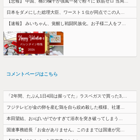
【悲報】 中国、橋の欄干が強風一発で粉々に 鉄筋ゼロ 当局「接着剤でくっつけただけ」「正常で、品質問題はない」
日本をダメにした総理大臣、ワースト１位が同点でこの人ｗｗｗｗｗｗ
【速報】 みいちゃん、覚醒し戦闘民族化。お子様二人をフルボッコにしてしまう
コメントページはこちら
「2年間、たぶん1日4回は握ってた」ラスベガスで買った3,000円のキーホルダーを調べたら
フジテレビが金の卵を産む鶏を自ら絞め殺した模様、社運を賭けたドル箱コンテンツが御蔵入りになってしまい……
本田望結、お○ぱいがでかすぎて浴衣を突き破ってしまう…
国連事務総長「お金がありません。このままでは国連が完全崩壊します。助けて下さい」