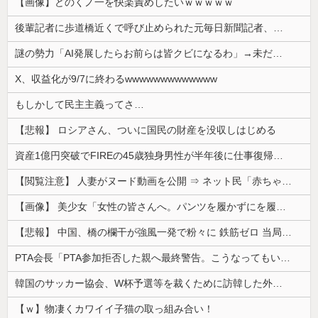
【画像】どのくノ一を快楽責めしたいｗｗｗｗｗ
後輩記者に歩道橋近くで呼び止められた元毎日新聞記者、「元毎日と名乗ってSNSで活動するな」と要求されてしまい……
謎の勢力「AI発展したらお前らは皆クビになるわ」→未だかつてAIのせいで失業したG民が0人の理由
X、収益化が9/7に終わるwwwwwwwwwwwww
もしかして民主主義ってさ…
【悲報】 ロシアさん、ついに国民の財産を没収しはじめる
資産1億円突破でFIREの45歳独身男性が半年後に仕事復帰を決意した「1通の通知」
【閲覧注意】 人妻がヌード動画を公開 ⇒ ネット民「赤ちゃんに絶対に母乳を上げないで！」（衝撃動画）
【画像】 美少女「女性の皆さんへ。パンツを履かずにを履いてみてください」
【悲報】 中国、橋の欄干が強風一発で粉々に 鉄筋ゼロ 当局「接着剤でくっつけただけ」「正常で、品質問題はない」
PTA会長「PTA参加拒否した親へ最終警告。こうなってもいい？」
韓国のサッカー協会、W杯予選等を裁くために訪韓した外国人審判を「性接待」していた……大して強くもないチームが潤沢な予算を持ってりゃそうなるわな
【ｗ】物凄くカワイイ子猫の取っ組み合い！