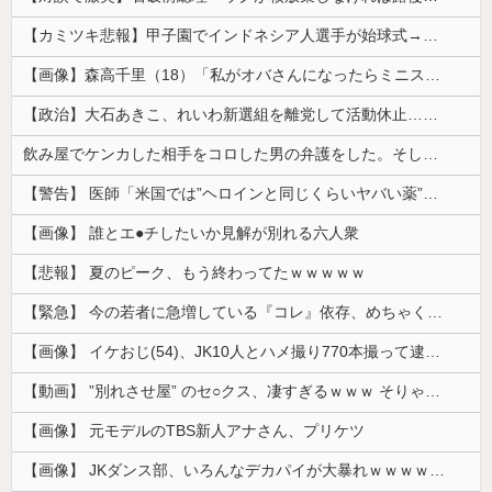
【カミツキ悲報】甲子園でインドネシア人選手が始球式→日本保守党・百田尚樹代表「甲子園を政治利用するな！」
【画像】森高千里（18）「私がオバさんになったらミニスカートは無理よ」→現在ｗｗｗｗ
【政治】大石あきこ、れいわ新選組を離党して活動休止…「スジは通します」とは何だったのか
飲み屋でケンカした相手をコロした男の弁護をした。そして数年後、因果応報を思わせる出来事が…
【警告】 医師「米国では”ヘロインと同じくらいヤバい薬”が日本では平気で処方されてる」
【画像】 誰とエ●チしたいか見解が別れる六人衆
【悲報】 夏のピーク、もう終わってたｗｗｗｗｗ
【緊急】 今の若者に急増している『コレ』依存、めちゃくちゃ深刻な模様w w w w w w w w w w
【画像】 イケおじ(54)、JK10人とハメ撮り770本撮って逮捕ｗｗｗｗｗｗｗ
【動画】 ”別れさせ屋” のセ○クス、凄すぎるｗｗｗ そりゃ肉便器に堕ちるわｗｗｗ
【画像】 元モデルのTBS新人アナさん、プリケツ
【画像】 JKダンス部、いろんなデカパイが大暴れｗｗｗｗｗｗｗ