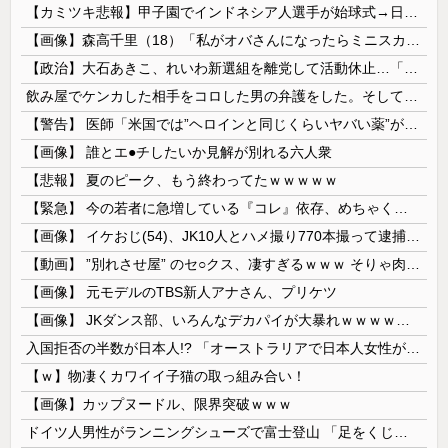
【カミツキ悲報】甲子園でインドネシア人選手が始球式→日本保守党・百田尚樹代表「甲子園を政治利用するな！」
【画像】森高千里（18）「私がオバさんになったらミニスカートは無理よ」→現在ｗｗｗｗ
【政治】大石あきこ、れいわ新選組を離党して活動休止…「スジは通します」とは何だったのか
飲み屋でケンカした相手をコロした男の弁護をした。そして数年後、因果応報を思わせる出来事が…
【警告】 医師「米国では”ヘロインと同じくらいヤバい薬”が日本では平気で処方されてる」
【画像】 誰とエ●チしたいか見解が別れる六人衆
【悲報】 夏のピーク、もう終わってたｗｗｗｗｗ
【緊急】 今の若者に急増している『コレ』依存、めちゃくちゃ深刻な模様w w w w w w w w w w
【画像】 イケおじ(54)、JK10人とハメ撮り770本撮って逮捕ｗｗｗｗｗｗｗ
【動画】 ”別れさせ屋” のセ○クス、凄すぎるｗｗｗ そりゃ肉便器に堕ちるわｗｗｗ
【画像】 元モデルのTBS新人アナさん、プリケツ
【画像】 JKダンス部、いろんなデカパイが大暴れｗｗｗｗｗｗｗ
入国拒否の半数が日本人!? 「オーストラリアで日本人女性が売春」
【ｗ】物凄くカワイイ子猫の取っ組み合い！
【画像】カップヌードル、限界突破ｗｗｗ
ドイツ人男性がランニングシューズで富士登山 「足をくじいて動けない」