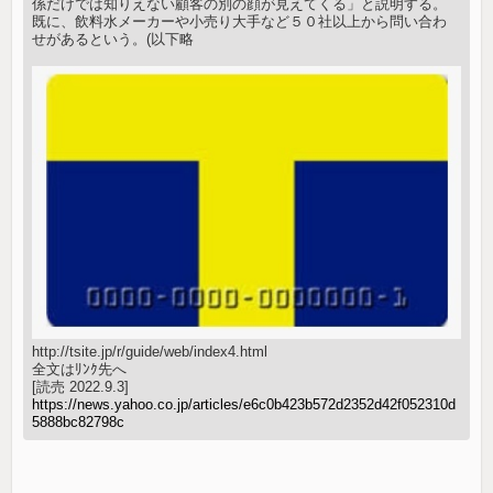
係だけでは知りえない顧客の別の顔が見えてくる」と説明する。
既に、飲料水メーカーや小売り大手など５０社以上から問い合わ
せがあるという。(以下略
http://tsite.jp/r/guide/web/index4.html
全文はﾘﾝｸ先へ
[読売 2022.9.3]
https://news.yahoo.co.jp/articles/e6c0b423b572d2352d42f052310d
5888bc82798c