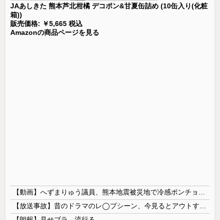
JAあしきた 熊本芦北柑橘 デコポン&甘夏缶詰め (10缶入り(化粧
箱))
販売価格: ￥5,665 税込
Amazonの商品ページを見る
【動画】へずまりゅう議員、熊本地震被災地で冷感ポンチョ配布 → 被災民の衝撃の反応がコチラ → ｗｗｗｗｗｗｗｗｗｗｗｗｗｗｗｗ
【放送事故】昔のドラマのレ◯プシーン、今見るとアウトすぎる・・・
【朗報】見せブラ、流行る。