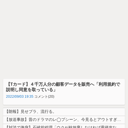
【Tカード】４千万人分の顧客データを販売へ「利用規約で
説明し同意を取っている」
2022/09/03 19:35
コメント(20)
【朗報】見せブラ、流行る。
【放送事故】昔のドラマのレ◯プシーン、今見るとアウトすぎる・・・
【対談で激突】石破前総理「ウクが核放棄しなければ露侵攻なかった」 湯崎...