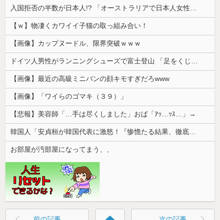
入国拒否の半数が日本人!? 「オーストラリアで日本人女性が売春」
【ｗ】物凄くカワイイ子猫の取っ組み合い！
【画像】カップヌードル、限界突破ｗｗｗ
ドイツ人男性がランニングシューズで富士登山 「足をくじいて動けない」
【画像】最近の高級ミニバンの顔キモすぎだろwww
【画像】「ワイらのゴマキ（３９）」
【悲報】美容師「…手は尽くしました」おば「ｱｯ…ｯｽ…」→
韓国人「安貞桓が韓国代表に激怒！『惨憺たる結果、徹底的な刷新が必要だ』と監督や協会を痛烈批判」
お部屋が汚部屋になってまう、、
home
前の記事
次の記事