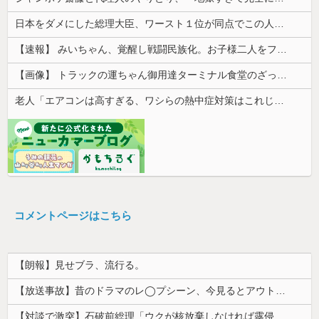
日本をダメにした総理大臣、ワースト１位が同点でこの人ｗｗｗｗｗｗ
【速報】 みいちゃん、覚醒し戦闘民族化。お子様二人をフルボッコにしてしまう
【画像】 トラックの運ちゃん御用達ターミナル食堂のざっかけないオムライスｗｗｗｗｗｗｗｗｗｗ
老人「エアコンは高すぎる、ワシらの熱中症対策はこれじゃよ」
コメントページはこちら
【朗報】見せブラ、流行る。
【放送事故】昔のドラマのレ◯プシーン、今見るとアウトすぎる・・・
【対談で激突】石破前総理「ウクが核放棄しなければ露侵攻なかった」 湯崎前県知事「核抑止はフィクション」