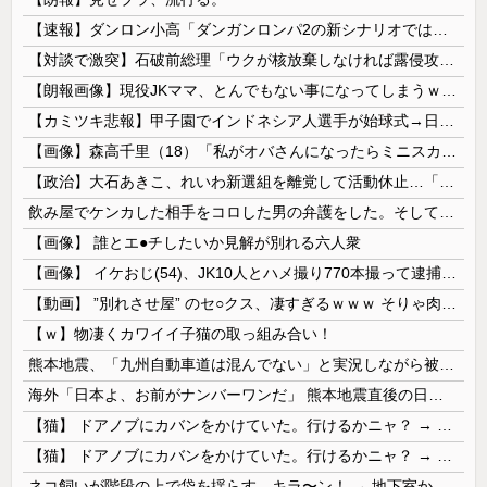
【速報】ダンロン小高「ダンガンロンパ2の新シナリオでは、人気キャラも殺していきますw」
【対談で激突】石破前総理「ウクが核放棄しなければ露侵攻なかった」 湯崎前県知事「核抑止はフィクション」
【朗報画像】現役JKママ、とんでもない事になってしまうｗｗｗｗｗｗｗｗｗｗｗｗ 【Pickup07091604】
【カミツキ悲報】甲子園でインドネシア人選手が始球式→日本保守党・百田尚樹代表「甲子園を政治利用するな！」
【画像】森高千里（18）「私がオバさんになったらミニスカートは無理よ」→現在ｗｗｗｗ
【政治】大石あきこ、れいわ新選組を離党して活動休止…「スジは通します」とは何だったのか
飲み屋でケンカした相手をコロした男の弁護をした。そして数年後、因果応報を思わせる出来事が…
【画像】 誰とエ●チしたいか見解が別れる六人衆
【画像】 イケおじ(54)、JK10人とハメ撮り770本撮って逮捕ｗｗｗｗｗｗｗ
【動画】 ”別れさせ屋” のセ○クス、凄すぎるｗｗｗ そりゃ肉便器に堕ちるわｗｗｗ
【ｗ】物凄くカワイイ子猫の取っ組み合い！
熊本地震、「九州自動車道は混んでない」と実況しながら被災地へ向かう有名アナなどに批判殺到 全国紙記者「最新の状況をいち早く伝えることは報道機関としての責務」「情報を取り上げることには大きな意義がある」
海外「日本よ、お前がナンバーワンだ」 熊本地震直後の日本の対応のスピードに世界が衝撃
【猫】 ドアノブにカバンをかけていた。行けるかニャ？ → 猫はこうなります…
【猫】 ドアノブにカバンをかけていた。行けるかニャ？ → 猫はこうなります…
ネコ飼いが階段の上で袋を揺らす。キラ〜ン！ → 地下室からヤツが現れる…