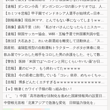
【速報】ダンロン小高「ダンガンロンパ2の新シナリオでは、人気キャラも殺...
【カミツキ悲報】甲子園でインドネシア人選手が始球式→日本保守党・百田尚...
【朗報画像】現役JKママ、とんでもない事になってしまうｗｗｗｗｗｗｗｗ...
【画像】森高千里（18）「私がオバさんになったらミニスカートは無理よ」...
【速報】韓国サッカー協会、W杯・五輪予選で外国審判員や監督官を性接待！...
【政治】大石あきこ、れいわ新選組を離党して活動休止…「スジは通します」...
国産初、遠隔監視型の自動運転トラクター…クボタが来春に発売！
飲み屋でケンカした相手をコロした男の弁護をした。そして数年後、因果応報...
【警告】 医師「米国では”ヘロインと同じくらいヤバい薬”が日本では平気...
【悲報】 夏のピーク、もう終わってたｗｗｗｗｗ
【緊急】 今の若者に急増している『コレ』依存、めちゃくちゃ深刻な模様w...
【吉報】 博多どんたくエチすぎるｗｗｗｗｗｗｗｗｗｗｗｗｗｗｗ
【ｗ】物凄くカワイイ子猫の取っ組み合い！
（ ´_ゝ`）中国「高市政権が法制化を進めた国家情報局の設置日が7月3...
中曽根元首相「北東アジアで急激な変化 日韓協力強化を」