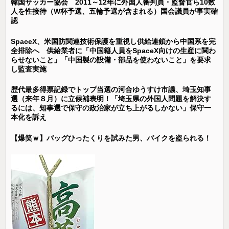
韓国サッカー協会 2011～12年に外国人審判員・監督官ら10数
人を性接待（W杯予選、五輪予選が含まれる）国会議員が事実確
認
SpaceX、米国防関連技術保護を重視し供給連鎖から中国系を完
全排除へ 供給業者に「中国籍人員をSpaceX向けの生産に関わ
らせないこと」「中国製の設備・部品を使わないこと」を要求
し監査実施
歴代最多得票記録でトップ当選の河合ゆうすけ市議、埼玉知事
選（来年８月）に立候補表明！「埼玉県の外国人問題を解決す
るには、知事選で保守の政治家が立ち上がるしかない」保守一
本化を訴え
【爆笑ｗ】バッグひったくりを試みた男、バイクを盗られる！