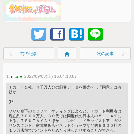
home
前の記事
次の記事
1:
nita ★
2022/09/03(土) 16:04:13.87
Ｔカード会社、４千万人分の顧客データを販売へ…「同意」は有
効か
(略
ＣＣＣ傘下のＣＣＣマーケティングによると、Ｔカード利用者は
現在約７０００万人。３０代では同世代の日本人の８１・４％に
上る。ＴＳＵＴＡＹＡのほか、コンビニ、ドラッグストア、ガソ
リンスタンド、家電量販店やネットショップなど約５３００社の
１５万店舗でポイントをためたり使ったりすることができる。