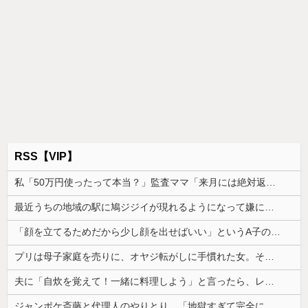
RSS【VIP】
私「50万円使ったって本当？」監査ママ「来月には絶対返すから…」→約束を信じて待った結果、警察に通報することになり…
最近うちの地域の駅に鳩ジジイが現れるようになって嫌になるわ
「顔を立てるためだから少し顔を出せばいい」というA子の考え方に、どうしても納得できなくて…
プリは母子家庭を売りに、オヤジ転がしに手慣れた女。そんな、女に惚れたシタもプリも共に制裁を加えたい
夫に「自炊を覚えて！一緒に料理しよう」と言ったら、レストランの予約をされた。自炊計画は完全に狂って…
ジャンポケ斎藤と代理人のやりとり、「地獄すぎて完全にコントになってる……」と衝撃を受ける人が続出中