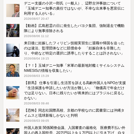
デニー支援の小沢一郎氏（一般人）、辺野古沖事故について
「玉城デニー知事の責任ではないが、不幸な出来事を悪宣伝に
利用する人がいる」
2026/08/07 20:47
【動画】広島慰霊の日に発生したパヨク集団、強制退去で機動
隊により無事排除される
2026/08/06 11:12
来日後に妊娠したフィリピン技能実習生に退職や帰国を迫った
のは違法、監理団体などに賠償命令 「妊娠自体を非難した
り、中絶など特定の選択に誘導したりすることは許されない」
2026/08/04 19:15
【？！】玉城デニー知事「米軍の最新地対艦ミサイルシステム
NMESISの情報を収集したい」
2026/08/03 15:29
【群馬】 仕事を引退し生活苦を訴える高齢外国人をNPOが支援
「生活保護を申請したいが方法が難しい」「物価高で年金だけ
では足りない。日本に残りたいが将来的にはブラジルに戻るし
かない」
2026/08/03 09:46
【恐怖】同志社国際高校、京都の学校なのに図書室には沖縄タ
イムスと琉球新報しかないと判明
2026/08/03 09:05
外国人政策 関係閣僚会議、入国審査の厳格化 医療費不払い外
国人の再入国拒否、20万円以上を１万円以上に引き下げ 白タ