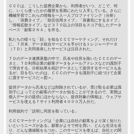
ＣＣＣは、こうした提携企業から、利用者がいつ、どこで、何
に、いくら使ったかの履歴を長期にわたり入手している。さらに
機械学習でこれらの情報を一人一人プロファイリング（分析）
し、「浪費タイプ」「助言信用タイプ」「肩書気にするタイプ」
「情報拡散タイプ」など３７０以上の項目をスコア化したデータ
ベース「顧客ＤＮＡ」を作る。
私たちの様々な「顔」を知るＣＣＣマーケティング。それだけ
に、７月末、データ統合サービスを手がけるトレジャーデータ
（ＴＤ）と共同発表したサービスは注目された。
ＴＤのデータ連携基盤の中で、氏名や住所を除いたＣＣＣのデー
タと、ＴＤ利用企業の顧客データをメールアドレスなどの識別子
で突合する。分析結果を統計データとして提供するサービスもあ
るが、目を引いたのは、ＣＣＣのデータを識別子に紐づけて企業
に渡すサービスだ＝図＝。
提供データから氏名などは削除されているが、受け取る企業は識
別子によってどの顧客のデータか知ることができるので、実態は
個人データの提供にほかならない。提供対象の情報は、ウェブサ
ービスを使えるＴサイト利用者４０００万人分だ。
利用規約で「説明し同意を取っている」
ＣＣＣマーケティングは「企業には自社の顧客をより深く知りた
いというニーズがある。顧客がよそで何を買い、どんな生活を送
り、どんな価値観をもつか。このサービスを使えば、自社との関