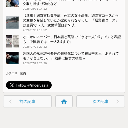
ク取り締まり強化など
2026/08/01 14:12
【速報】辺野古転覆事故 死亡の女子高生、辺野古コースから
の変更を希望していたが認められなかった 「辺野古コース」
は全員で37人、変更希望は計51人
2026/07/31 16:52
どこかのスーパー、日本語と英語で「氷は一人1袋まで」と表記
も、中国語では「一人2袋まで」
2026/07/28 20:32
外国人の永住許可要件の厳格化について在日中国人「あきれて
モノが言えない」← 効果は抜群の模様ｗ
2026/07/27 20:39
カテゴリ：
国内
home
前の記事
次の記事