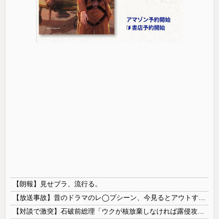
【朗報】見せブラ、流行る。
【放送事故】昔のドラマのレ◯プシーン、今見るとアウトすぎる・・・
【対談で激突】石破前総理「ウクが核放棄しなければ露侵攻なかった」 湯崎前県知事「核抑止はフィクション」