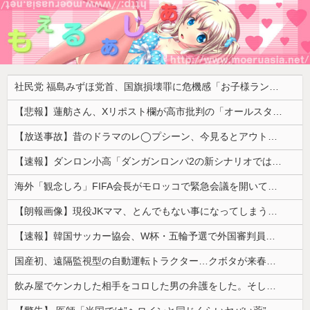
社民党 福島みずほ党首、国旗損壊罪に危機感「お子様ランチの日の丸は折っても破っても処罰されない、 どうでしょう。本当にそうなのか」
【悲報】蓮舫さん、Xリポスト欄が高市批判の「オールスター状態」で埋め尽くされているとネットで話題に → ………
【放送事故】昔のドラマのレ◯プシーン、今見るとアウトすぎる・・・
【速報】ダンロン小高「ダンガンロンパ2の新シナリオでは、人気キャラも殺していきますw」
海外「観念しろ」FIFA会長がモロッコで緊急会議を開いて海外大騒ぎ！（海外の反応）
【朗報画像】現役JKママ、とんでもない事になってしまうｗｗｗｗｗｗｗｗｗｗｗｗ 【Pickup07091604】
【速報】韓国サッカー協会、W杯・五輪予選で外国審判員や監督官を性接待！！！！
国産初、遠隔監視型の自動運転トラクター…クボタが来春に発売！
飲み屋でケンカした相手をコロした男の弁護をした。そして数年後、因果応報を思わせる出来事が…