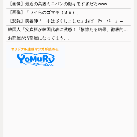
【画像】最近の高級ミニバンの顔キモすぎだろwww
【画像】「ワイらのゴマキ（３９）」
【悲報】美容師「…手は尽くしました」おば「ｱｯ…ｯｽ…」→
韓国人「安貞桓が韓国代表に激怒！『惨憺たる結果、徹底的な刷新が必要だ』と監督や協会を痛烈批判」
お部屋が汚部屋になってまう、、