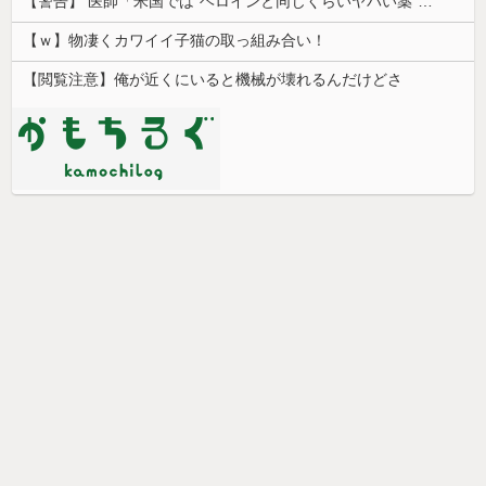
【警告】 医師「米国では”ヘロインと同じくらいヤバい薬”が日本では平気で処方されてる」
【ｗ】物凄くカワイイ子猫の取っ組み合い！
【閲覧注意】俺が近くにいると機械が壊れるんだけどさ