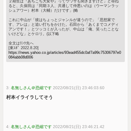
２期生は『あちこち大変や』ってウワサも聞きますけど」と尋ね
ると、久保田は「同期３人、共通して仲悪いのは（ウーマンラッ
シュアワー）村本（大輔）だけです」(略
これに中山が「彼はちょっとジャンルが違うので」「思想家で
す、アレは」と追い打ちをかけた。石田から「あくまでコメディ
アンです！」とツッコミが入ったが、中山は「俺、笑ったことな
いけどな」とケロリ。(以下略
全文はﾘﾝｸ先へ
[東ｽﾎﾟ 2022.8.20]
https://news.yahoo.co.jp/articles/93ead455dc0af7a99c75306797e0
084abb08d006
3:
名無しさん＠恐縮です
2022/08/21(日) 23:46:03.60
村本イライラしてそう
4:
名無しさん＠恐縮です
2022/08/21(日) 23:46:21.42