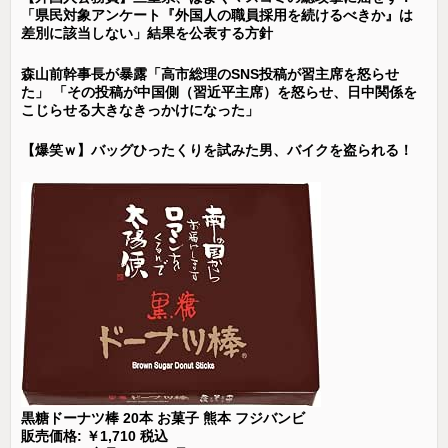
「県民対象アンケート『外国人の職員採用を続けるべきか』は
差別に該当しない」結果を公表する方針
森山前幹事長が暴露「高市総理のSNS投稿が習主席を怒らせ
た」 「その投稿が中国側（習近平主席）を怒らせ、日中関係を
こじらせる大きなきっかけになった」
【爆笑ｗ】バッグひったくりを試みた男、バイクを盗られる！
黒糖ドーナツ棒 20本 お菓子 熊本 フジバンビ
販売価格: ￥1,710 税込