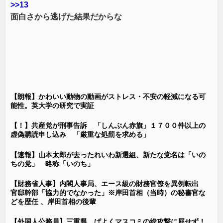
>>13
面白さから逃げた結果だからな
【朗報】かわいい動物の動画がストレス・不安の軽減になる可
能性。英大学の研究で実証
【！】共産党が刑事告訴 「しんぶん赤旗」１７００件以上の
虚偽購読申し込み 「厳重な処罰を求める」
【速報】山本太郎が去ったれいわ新選組、新たな党名は「いの
ちの党」 略称「いのち」
【財務省人事】内閣人事局、エース級の財務官僚を異例転出
官邸幹部「協力的でなかった」※岸田首相（当時）の秘書官な
どを歴任 、岸田首相の後輩
【外国人公務員】三重県、ぱよくマスコミの総攻撃に屈せず！