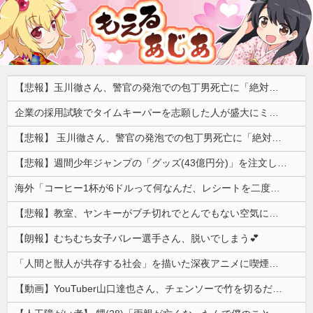
【悲報】玉川徹さん、警官の発泡での包丁男死亡に「絶対に死刑にならない罪なのに警察が死刑にした！」 → 元警官のマジレスがコチラ → ………
企業の採用試験でタイムキーパーを志願した人が盛大にミス、グループは険悪になりタイムアップとなったが……
【悲報】 玉川徹さん、警官の発泡での包丁男死亡に「絶対に死刑にならない罪なのに警察が死刑にした！」 → 元警官のマジレスがコチラ → ………
【悲報】週間少年ジャンプの「グッズ(43億円分)」を注文し全てキャンセルした女逮捕ｗｗｗｗｗｗｗｗ
海外「コーヒー1杯が6ドルって何なんだ、レシートを二度見した」値上げで買うのをやめたもの…
【悲報】教室、ヤンキーがブチ切れでとんでもない空気になるｗｗｗｗ
【朗報】むちむち女子バレー選手さん、脱いでしまう💕
「人間と獣人が共存する社会」を描いた深夜アニメに喫煙、違法薬物の連想シーンも…視聴者批判でBPO議論
【動画】YouTuber山口達也さん、チェンソーで竹を切るだけで600万再生ｗｗｗｗｗｗｗｗ