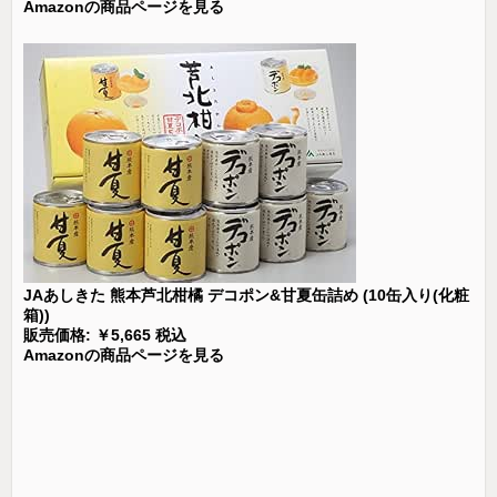
Amazonの商品ページを見る
JAあしきた 熊本芦北柑橘 デコポン&甘夏缶詰め (10缶入り(化粧
箱))
販売価格: ￥5,665 税込
Amazonの商品ページを見る