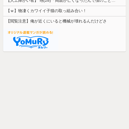
【人工障がい者】 甥(28)「両親が亡くなったんで僕のこと引き取ってほしいんですけど！」なんでいい年したヒキニートを引き取らなきゃいけないんだ...
【ｗ】物凄くカワイイ子猫の取っ組み合い！
【閲覧注意】俺が近くにいると機械が壊れるんだけどさ