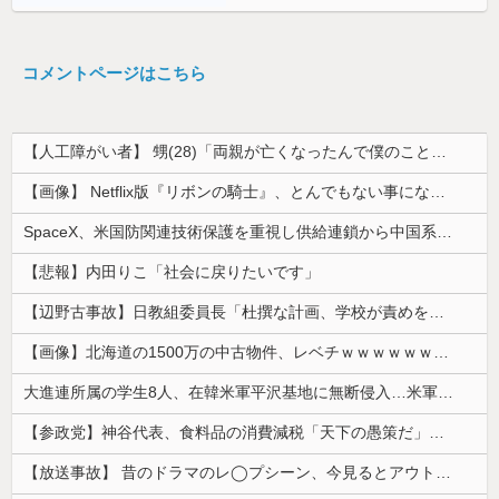
コメントページはこちら
【人工障がい者】 甥(28)「両親が亡くなったんで僕のこと引き取ってほしいんですけど！」なんでいい年したヒキニートを引き取らなきゃいけないんだ...
【画像】 Netflix版『リボンの騎士』、とんでもない事になるｗｗｗｗｗ
SpaceX、米国防関連技術保護を重視し供給連鎖から中国系を完全排除へ 供給業者に「中国籍人員をSpaceX向けの生産に関わらせないこと」「中国...
【悲報】内田りこ「社会に戻りたいです」
【辺野古事故】日教組委員長「杜撰な計画、学校が責めを負うのは当然」としつつも、平和教育の意義強調「うちの運動方針は極めてバランス良い」
【画像】北海道の1500万の中古物件、レベチｗｗｗｗｗｗｗｗｗｗｗｗｗｗｗｗｗｗｗｗ
大進連所属の学生8人、在韓米軍平沢基地に無断侵入…米軍により身柄拘束！
【参政党】神谷代表、食料品の消費減税「天下の愚策だ」と批判
【放送事故】 昔のドラマのレ◯プシーン、今見るとアウトすぎる・・・