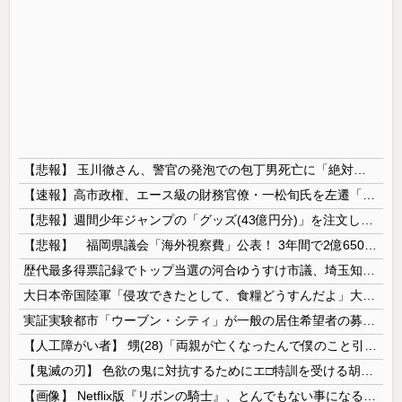
【悲報】 玉川徹さん、警官の発泡での包丁男死亡に「絶対に死刑にならない罪なのに警察が死刑にした！」 → 元警官のマジレスがコチラ → ………
【速報】高市政権、エース級の財務官僚・一松旬氏を左遷「彼は協力的でなかった」財務省の言いなりではないことが判明
【悲報】週間少年ジャンプの「グッズ(43億円分)」を注文し全てキャンセルした女逮捕ｗｗｗｗｗｗｗｗ
【悲報】 福岡県議会「海外視察費」公表！ 3年間で2億6500万円ｗｗｗｗｗｗｗｗｗ
歴代最多得票記録でトップ当選の河合ゆうすけ市議、埼玉知事選（来年８月）に立候補表明！「埼玉県の外国人問題を解決するには、知事選で保守の政治家が立...
大日本帝国陸軍「侵攻できたとして、食糧どうすんだよ」大本営「現地調達」陸軍「え？」
実証実験都市「ウーブン・シティ」が一般の居住希望者の募集開始 すでにトヨタ関係者が居住
【人工障がい者】 甥(28)「両親が亡くなったんで僕のこと引き取ってほしいんですけど！」なんでいい年したヒキニートを引き取らなきゃいけないんだ...
【鬼滅の刃】 色欲の鬼に対抗するためにエ□特訓を受ける胡蝶しのぶ…！クールなしのぶが快楽に抗えず翻弄されちゃう…
【画像】 Netflix版『リボンの騎士』、とんでもない事になるｗｗｗｗｗ