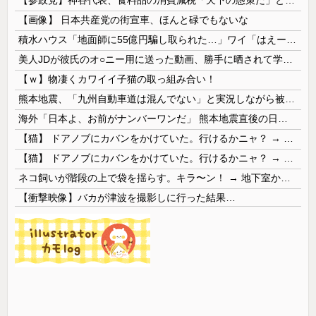
【画像】 日本共産党の街宣車、ほんと碌でもないな
積水ハウス「地面師に55億円騙し取られた…」ワイ「はえーかわいそう…会社滅茶苦茶やろなぁ」
美人JDが彼氏のオ○ニー用に送った動画、勝手に晒されて学校中の”共有オカズ” にされる
【ｗ】物凄くカワイイ子猫の取っ組み合い！
熊本地震、「九州自動車道は混んでない」と実況しながら被災地へ向かう有名アナなどに批判殺到 全国紙記者「最新の状況をいち早く伝えることは報道機関としての責務」「情報を取り上げることには大きな意義がある」
海外「日本よ、お前がナンバーワンだ」 熊本地震直後の日本の対応のスピードに世界が衝撃
【猫】 ドアノブにカバンをかけていた。行けるかニャ？ → 猫はこうなります…
【猫】 ドアノブにカバンをかけていた。行けるかニャ？ → 猫はこうなります…
ネコ飼いが階段の上で袋を揺らす。キラ〜ン！ → 地下室からヤツが現れる…
【衝撃映像】バカが津波を撮影しに行った結果…