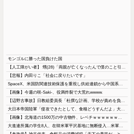
モンゴルに勝った国負けた国
【人工障がい者】 甥(28)「両親が亡くなったんで僕のこと引き取ってほしいんですけど！」なんでいい年したヒキニートを引き取らなきゃいけないんだ...
【悲報】内田りこ「社会に戻りたいです」
SpaceX、米国防関連技術保護を重視し供給連鎖から中国系を完全排除へ 供給業者に「中国籍人員をSpaceX向けの生産に関わらせないこと」「中国...
【画像】今週の咲-Saki-、役満炸裂で大荒れwwww.
【辺野古事故】日教組委員長「杜撰な計画、学校が責めを負うのは当然」としつつも、平和教育の意義強調「うちの運動方針は極めてバランス良い」
大日本帝国陸軍「侵攻できたとして、食糧どうすんだよ」大本営「現地調達」陸軍「え？」
【画像】北海道の1500万の中古物件、レベチｗｗｗｗｗｗｗｗｗｗｗｗｗｗｗｗｗｗｗｗ
大進連所属の学生8人、在韓米軍平沢基地に無断侵入…米軍により身柄拘束！
【参政党】神谷代表、食料品の消費減税「天下の愚策だ」と批判