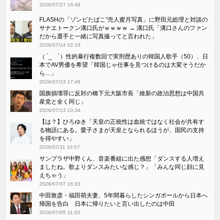
2026/07/27 16:48
FLASHの「ゾンビたばこ”売人蜜月写真」に野田元総理と対談の
サナエトークン溝口氏がｗｗｗｗ → 溝口氏「溝口さんのファン
だから選手と一緒に写真撮ってと言われた」
2026/07/14 02:18
（ ´_ゝ`）性的暴行複数回で実刑歴ありの韓国人歌手（50）、日
本でAV男優を希望「韓国じゃ仕事を見つけるのは大変そうだか
ら…」
2026/07/13 17:48
国旗損壊罪に反対の橋下元大阪市長「維新の政治思想は中国共
産党と全く同じ」
2026/07/13 10:34
【は？】ひろゆき「天皇の正統性は血統ではなく社会が共有す
る物語にある。愛子さまが天皇となられるほうが、国民の支持
を得やすい」
2026/07/11 10:57
サンプラザ中野くん、音楽番組に出た感想「ダンスする人増え
ましたね。歌よりダンスみたいな感じ？」「みんな同じ顔に見
えちゃう」
2026/07/07 16:33
中田敦彦・福田萌夫妻、5年間暮らしたシンガポールから日本へ
帰国を告白 日本に帰りたいと言い出したのは中田
2026/07/05 11:33