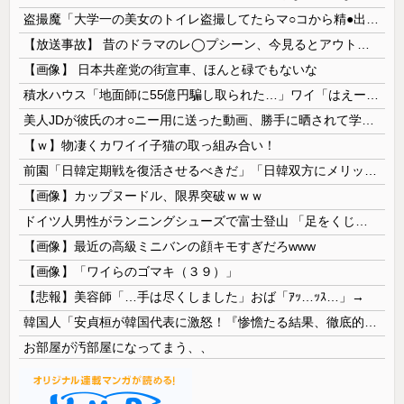
盗撮魔「大学一の美女のトイレ盗撮してたらマ○コから精●出てきたんだが…」（動画あり）
【放送事故】 昔のドラマのレ◯プシーン、今見るとアウトすぎる・・・
【画像】 日本共産党の街宣車、ほんと碌でもないな
積水ハウス「地面師に55億円騙し取られた…」ワイ「はえーかわいそう…会社滅茶苦茶やろなぁ」
美人JDが彼氏のオ○ニー用に送った動画、勝手に晒されて学校中の”共有オカズ” にされる
【ｗ】物凄くカワイイ子猫の取っ組み合い！
前園「日韓定期戦を復活させるべきだ」「日韓双方にメリットがある」……日本へのメリットがなにもないんですが、それは
【画像】カップヌードル、限界突破ｗｗｗ
ドイツ人男性がランニングシューズで富士登山 「足をくじいて動けない」
【画像】最近の高級ミニバンの顔キモすぎだろwww
【画像】「ワイらのゴマキ（３９）」
【悲報】美容師「…手は尽くしました」おば「ｱｯ…ｯｽ…」→
韓国人「安貞桓が韓国代表に激怒！『惨憺たる結果、徹底的な刷新が必要だ』と監督や協会を痛烈批判」
お部屋が汚部屋になってまう、、