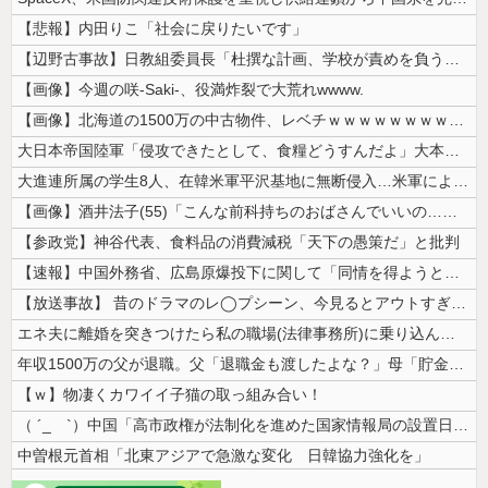
【悲報】内田りこ「社会に戻りたいです」
【辺野古事故】日教組委員長「杜撰な計画、学校が責めを負うのは当然」とし...
【画像】今週の咲-Saki-、役満炸裂で大荒れwwww.
【画像】北海道の1500万の中古物件、レベチｗｗｗｗｗｗｗｗｗｗｗｗｗ...
大日本帝国陸軍「侵攻できたとして、食糧どうすんだよ」大本営「現地調達」...
大進連所属の学生8人、在韓米軍平沢基地に無断侵入…米軍により身柄拘束！
【画像】酒井法子(55)「こんな前科持ちのおばさんでいいの…？」 【P...
【参政党】神谷代表、食料品の消費減税「天下の愚策だ」と批判
【速報】中国外務省、広島原爆投下に関して「同情を得ようと核被害者の立場...
【放送事故】 昔のドラマのレ◯プシーン、今見るとアウトすぎる・・・
エネ夫に離婚を突きつけたら私の職場(法律事務所)に乗り込んできた 堂々...
年収1500万の父が退職。父「退職金も渡したよな？」母「貯金なんてない...
【ｗ】物凄くカワイイ子猫の取っ組み合い！
（ ´_ゝ`）中国「高市政権が法制化を進めた国家情報局の設置日が7月3...
中曽根元首相「北東アジアで急激な変化 日韓協力強化を」