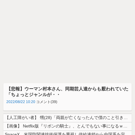
【悲報】ウーマン村本さん、同期芸人達からも厭われていた
「ちょっとジャンルが・・
2022/08/22 10:20
コメント(39)
【人工障がい者】 甥(28)「両親が亡くなったんで僕のこと引き取ってほ...
【画像】 Netflix版『リボンの騎士』、とんでもない事になるｗｗｗ...
SpaceX、米国防関連技術保護を重視し供給連鎖から中国系を完全排除へ...