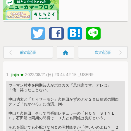
home
前の記事
次の記事
1:
jinjin ★
2022/08/21(日) 23:44:42.15 _USER9
ウーマン村本を同期芸人がボロカス「思想家です、アレは」
「俺、笑ったことない」
中山功太と「とろサーモン」久保田かずのぶが２０日放送の関西
テレビ「おかべろ」に出演。(略
中山と久保田、そして同番組レギュラーの「ＮＯＮ ＳＴＹＬ
Ｅ」石田明は同期の間柄で、３人とも関係は良好という。
それを聞いても心配げなＭＣの岡村隆史が「仲いいのよね？ ２