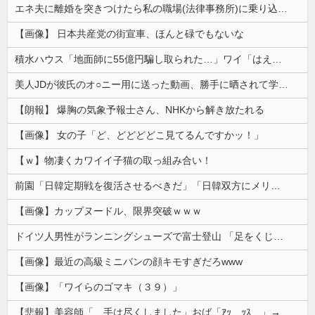
エネ夫に離婚を突きつけたら私の職場(法律事務所)に乗り込んできた 堂々と「離婚の法律相談です。母の薦めでこちらに参りました」と言っているが、...
【画像】 日本共産党の街宣車、ほんと碌でもないな
積水ハウス「地面師に55億円騙し取られた…」ワイ「はえーかわいそう…会社滅茶苦茶やろなぁ」
美人JDが彼氏のオ○ニー用に送った動画、勝手に晒されて学校中の”共有オカズ” にされる
【朗報】 爆胸の気象予報士さん、NHKから解き放たれる
【画像】 女の子「ど、どどどどこ見てるんですかッ！」
【ｗ】物凄くカワイイ子猫の取っ組み合い！
前園「日韓定期戦を復活させるべきだ」「日韓双方にメリットがある」……日本へのメリットがなにもないんですが、それは
【画像】カップヌードル、限界突破ｗｗｗ
ドイツ人男性がランニングシューズで富士登山 「足をくじいて動けない」
【画像】最近の高級ミニバンの顔キモすぎだろwww
【画像】「ワイらのゴマキ（３９）」
【悲報】美容師「…手は尽くしました」おば「ｱｯ…ｯｽ…」→