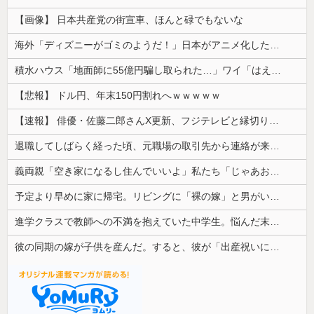
【画像】 日本共産党の街宣車、ほんと碌でもないな
海外「ディズニーがゴミのようだ！」日本がアニメ化した米人気SF作品に絶賛の声が殺到中
積水ハウス「地面師に55億円騙し取られた…」ワイ「はえーかわいそう…会社滅茶苦茶やろなぁ」
【悲報】 ドル円、年末150円割れへｗｗｗｗｗ
【速報】 俳優・佐藤二郎さんX更新、フジテレビと縁切り宣言「僕のところは全てカットしてほしい、僕は心から、もうフジとは関わりたくないです」
退職してしばらく経った頃、元職場の取引先から連絡が来た。話を聞くと納得できない内容で…
義両親「空き家になるし住んでいいよ」私たち「じゃあお言葉に甘えて…」→引っ越した途端、予想外の出来事が待っていて…
予定より早めに家に帰宅。リビングに「裸の嫁」と男がいた。まさかの不倫現場に遭遇...
進学クラスで教師への不満を抱えていた中学生。悩んだ末に取った行動が大人にも響くもので…
彼の同期の嫁が子供を産んだ。すると、彼が「出産祝いに人生ゲームをあげるんだ！」と話してきて...