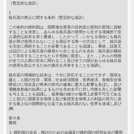
（暫定的な仮訳）
1
核兵器の禁止に関する条約（暫定的な仮訳）
この条約の締約国は，国際連合憲章の目的及び原則の実現に貢献
することを決意し，あらゆる核兵器の使用から生ずる壊滅的で非
人道的な結末を深く憂慮し，したがって，いかなる場合にも核兵
器が再び使用されないことを保証する唯一の方法として，核兵器
を完全に廃絶することが必要であることを認識し，事故，誤算又
は設計による核兵器の爆発から生じるものを含め，核兵器が継続
して存在することがもたらす危険に留意し，また，これらの危険
が全ての人類の安全に関わること及び全ての国があらゆる核兵器
の使用を防止するための責任を共有することを強調し，
核兵器の壊滅的な結末は，十分に対応することができず，国境を
越え，人類の生存，環境，社会経済開発，世界経済，食糧安全保
障並びに現在及び将来の世代の健康に重大な影響を及ぼし，及び
電離放射線の結果によるものを含め女子に対し均衡を失した影響
を与えることを認識し，核軍備の縮小が倫理上必要不可欠である
こと並びに国家安全保障上及び集団安全保障上の利益の双方に資
する最上位の国際的な公益である核兵器のない世界を達成し及び
(略
第９条
費用
１ 締約国の会合，検討のための会議及び締約国の特別会合の費用