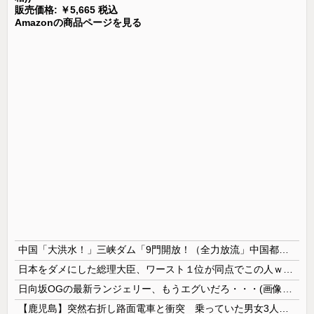
販売価格: ￥5,665 税込
Amazonの商品ページを見る
中国「大洪水！」三峡ダム「9門開放！（全力放流」中国都市「三峡沿線の道路水没」中国政府「高速道路封鎖！」中国ダム「緊急放流に合わせて開門（土砂崩れ発生」→
日本をダメにした総理大臣、ワースト１位が同点でこの人ｗｗｗｗｗｗ
日向坂OGの最新ランジェリー、もうエグいだろ・・・(画像どーん)
【鹿児島】突然右折し路面電車と衝突 乗っていた男女3人は車を放置しダッシュで逃走中