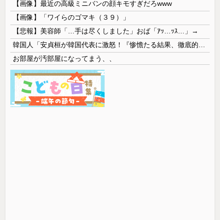
【画像】最近の高級ミニバンの顔キモすぎだろwww
【画像】「ワイらのゴマキ（３９）」
【悲報】美容師「…手は尽くしました」おば「ｱｯ…ｯｽ…」→
韓国人「安貞桓が韓国代表に激怒！『惨憺たる結果、徹底的な刷新が必要だ』と監督や協会を痛烈批判」
お部屋が汚部屋になってまう、、