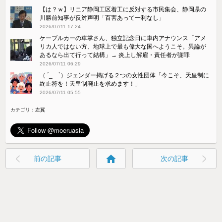
【は？ｗ】リニア静岡工区着工に反対する市民集会、静岡県の
川勝前知事が反対声明「百害あって一利なし」
2026/07/11 17:24
ケーブルカーの車掌さん、独立記念日に車内アナウンス「アメ
リカ人ではない方、地球上で最も偉大な国へようこそ。異論が
あるなら出て行って結構」→ 炎上し解雇・責任者が謝罪
2026/07/11 06:29
（ ´_ゝ`）ジェンダー掲げる２つの女性団体「今こそ、天皇制に
終止符を！天皇制廃止を求めます！」
2026/07/11 05:55
カテゴリ：
左翼
home
前の記事
次の記事