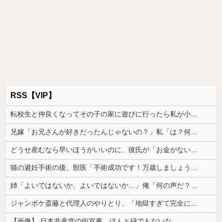
RSS【VIP】
転校生と仲良くなってその子の家に遊びに行ったら私が小さい頃に撮った写真があった
兄嫁「お兄さんが好きだったんじゃないの？」私「は？何の話？」→意味不明な発言の真相が後日明らかになり…
どうせ産むなら早いほうがいいのに、彼氏が「お金がない今は産めない」と言う。じゃあいくら貯めたら出産に踏み切れるの？と聞いたら...
猫の避妊手術の後。獣医「手術成功です！万歳しましょう」私「ばんざーい！」→安心した直後、思わぬ出来事が待っていて…
姉「よいではないか、よいではないか…」俺「何の声だ？」→気になって部屋を開けたら予想外の光景が広がっていて…
ジャンポケ斎藤と代理人のやりとり、「地獄すぎて完全にコントになってる……」と衝撃を受ける人が続出中
【画像】 日本共産党の街宣車、ほんと碌でもないな