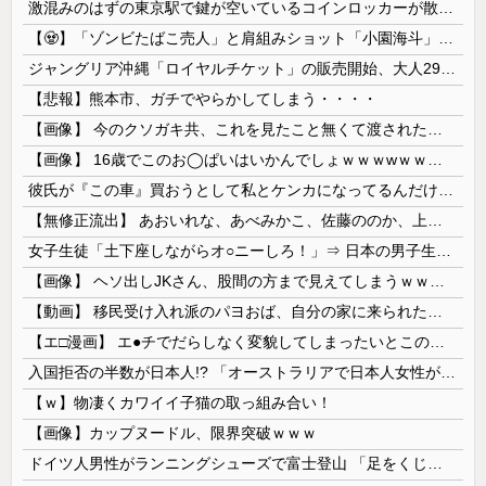
激混みのはずの東京駅で鍵が空いているコインロッカーが散見、「ラッキー」と思って中を確認してみると……
【🧟】「ゾンビたばこ売人」と肩組みショット「小園海斗」に注がれる“厳しい視線” 「レギュラー剥奪も選択肢のひとつに」
ジャングリア沖縄「ロイヤルチケット」の販売開始、大人29,700円にｗｗｗｗｗｗｗｗｗ
【悲報】熊本市、ガチでやらかしてしまう・・・・
【画像】 今のクソガキ共、これを見たこと無くて渡されたらパニクるらしいｗｗｗｗｗｗｗｗｗｗｗｗｗ
【画像】 16歳でこのお◯ぱいはいかんでしょｗｗｗwｗｗｗｗｗｗｗｗ❤
彼氏が『この車』買おうとして私とケンカになってるんだけどｗｗｗｗｗｗ
【無修正流出】 あおいれな、あべみかこ、佐藤ののか、上川星空、美園和花！人気女優5人のマ●コが高画質で丸見えに！
女子生徒「土下座しながらオ○ニーしろ！」⇒ 日本の男子生徒への性的いじめ動画がエ□すぎる
【画像】 ヘソ出しJKさん、股間の方まで見えてしまうｗｗｗｗｗｗｗｗｗ
【動画】 移民受け入れ派のパヨおば、自分の家に来られたら全力で拒否るｗｗｗｗｗｗｗｗｗｗｗｗ
【エ□漫画】 エ●チでだらしなく変貌してしまったいとこのお姉ちゃんにチン○ン搾り取られちゃうショタ君…！
入国拒否の半数が日本人!? 「オーストラリアで日本人女性が売春」
【ｗ】物凄くカワイイ子猫の取っ組み合い！
【画像】カップヌードル、限界突破ｗｗｗ
ドイツ人男性がランニングシューズで富士登山 「足をくじいて動けない」