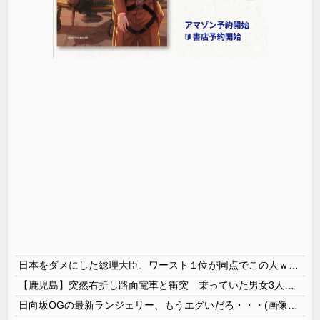
日本をダメにした総理大臣、ワースト１位が同点でこの人ｗｗｗｗｗｗ
【鹿児島】突然右折し路面電車と衝突 乗っていた男女3人は車を放置しダッシュで逃走中
日向坂OGの最新ランジェリー、もうエグいだろ・・・(画像どーん)