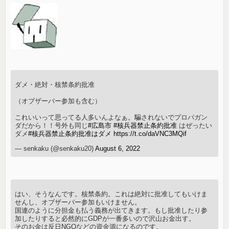
ダメ・絶対・核禁条約批准
（オブザーバー参加も含む）
これいいって思ってる人多いんよなぁ。騙されないでプロパガン
ダだから！！号外も同じ
#広島市
#核兵器禁止条約批准
はぜったい
ダメ
#核兵器禁止条約批准はダメ
https://t.co/daVNC3MQif
— senkaku (@senkaku20)
August 6, 2022
はい、そうなんです。核禁条約。これは絶対に批准してもいけま
せんし、オブザーバー参加もいけません。
国連のように分担金も払う義務が出てきます。もし批准したり参
加したりすると必然的にGDPが一番多いので沢山お金出す。
そのお金は反日NGOなどの資金源になるのです。