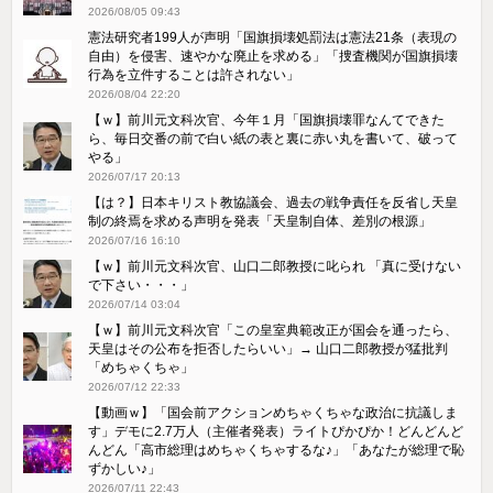
2026/08/05 09:43
憲法研究者199人が声明「国旗損壊処罰法は憲法21条（表現の
自由）を侵害、速やかな廃止を求める」「捜査機関が国旗損壊
行為を立件することは許されない」
2026/08/04 22:20
【ｗ】前川元文科次官、今年１月「国旗損壊罪なんてできた
ら、毎日交番の前で白い紙の表と裏に赤い丸を書いて、破って
やる」
2026/07/17 20:13
【は？】日本キリスト教協議会、過去の戦争責任を反省し天皇
制の終焉を求める声明を発表「天皇制自体、差別の根源」
2026/07/16 16:10
【ｗ】前川元文科次官、山口二郎教授に叱られ 「真に受けない
で下さい・・・」
2026/07/14 03:04
【ｗ】前川元文科次官「この皇室典範改正が国会を通ったら、
天皇はその公布を拒否したらいい」→ 山口二郎教授が猛批判
「めちゃくちゃ」
2026/07/12 22:33
【動画ｗ】「国会前アクションめちゃくちゃな政治に抗議しま
す」デモに2.7万人（主催者発表）ライトぴかぴか！どんどんど
んどん「高市総理はめちゃくちゃするな♪」「あなたが総理で恥
ずかしい♪」
2026/07/11 22:43