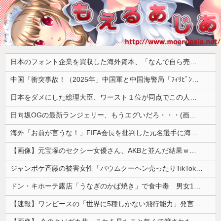
日本のフォント企業を買収した海外資本、「なんで自ら売上ゼロにするようなことするの」とドン引きするような方針転換を……
中国「衝突事故！（2025年」中国軍と中国海警局「ﾌｨﾘﾋﾟﾝ船の追跡中に衝突！（8/11」中国「2人死亡」中国政府「1年間隠蔽」日本「隠蔽された事実報道！（2026年」→
日本をダメにした総理大臣、ワースト１位が同点でこの人ｗｗｗｗｗｗ
日向坂OGの最新ランジェリー、もうエグいだろ・・・(画像どーん)
海外「お前が言うな！」FIFA会長を批判した元名選手に海外から猛反発！（海外の反応）
【画像】元宝塚のセクシー女優さん、AKBと並んだ結果ｗｗｗｗ
ジャンポケ斉藤の被害女性「バウムクーヘン売ったりTikTokライブしててムカついたから示談しなかった」←これ
ドン・キホーテ露店「うなぎのかば焼き」で食中毒 男女14人が発熱や腹痛など訴え…サルモネラ属の菌検出
【速報】ワンピースの「世界に5種しかない飛行能力」発言の謎が解けるww..