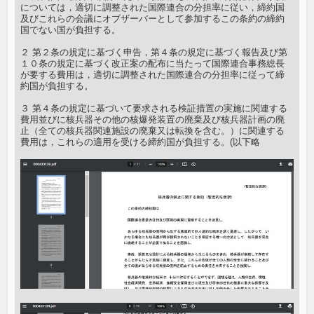
については，適切に調整された国際連合の分担率に従い，締約国
及びこれらの会議にオブザーバーとして参加するこの条約の締約
国でない国が負担する。
２ 第２条の規定に基づく申告，第４条の規定に基づく報告及び第
１０条の規定に基づく改正案の配布に当たって国際連合事務総長
が要する費用は，適切に調整された国際連合の分担率に従って締
約国が負担する。
３ 第４条の規定に基づいて要求される検証措置の実施に関連する
費用並びに核兵器その他の核爆発装置の廃棄及び核兵器計画の廃
止（全ての核兵器関連施設の廃棄又は転換を含む。）に関連する
費用は，これらの適用を受ける締約国が負担する。(以下略