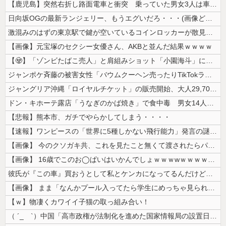
【鹿児島】突然右折し路面電車と衝突 乗っていた男女3人は車を放置しダッ...
日向坂OGの最新ランジェリー、もうエグいだろ・・・(画像どーん)
激混みのはずの東京駅で鍵が空いているコインロッカーが散見、「ラッキー」...
【画像】元宝塚のセクシー女優さん、AKBと並んだ結果ｗｗｗｗ
【🧟】「ゾンビたばこ売人」と肩組みショット「小園海斗」に注がれる“厳...
ジャンポケ斉藤の被害女性「バウムクーヘン売ったりTikTokライブして...
ジャングリア沖縄「ロイヤルチケット」の販売開始、大人29,700円にｗ...
ドン・キホーテ露店「うなぎのかば焼き」で食中毒 男女14人が発熱や腹痛...
【悲報】熊本市、ガチでやらかしてしまう・・・・
【速報】ワンピースの「世界に5種しかない飛行能力」発言の謎が解けるww...
【画像】 今のクソガキ共、これを見たこと無くて渡されたらパニクるらしい...
【画像】 16歳でこのお◯ぱいはいかんでしょｗｗｗwｗｗｗｗｗｗｗｗ❤
彼氏が『この車』買おうとして私とケンカになってるんだけどｗｗｗｗｗｗ
【画像】 まま「なんかプール入ってたら学生にめっちゃ見られたw」
【ｗ】物凄くカワイイ子猫の取っ組み合い！
（ ´_ゝ`）中国「高市政権が法制化を進めた国家情報局の設置日が7月3...