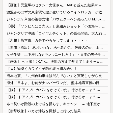
【画像】元宝塚のセクシー女優さん、AKBと並んだ結果ｗｗｗｗ
激混みのはずの東京駅で鍵が空いているコインロッカーが散見、「ラッキー」と思って中を確認してみると……
ジャンポケ斉藤の被害女性「バウムクーヘン売ったりTikTokライブしててムカついたから示談しなかった」←これ
【🧟】「ゾンビたばこ売人」と肩組みショット「小園海斗」に注がれる“厳しい視線” 「レギュラー剥奪も選択肢のひとつに」
ジャングリア沖縄「ロイヤルチケット」の販売開始、大人29,700円にｗｗｗｗｗｗｗｗｗ
【悲報】熊本市、ガチでやらかしてしまう・・・・
【無修正流出】 あおいれな、あべみかこ、佐藤ののか、上川星空、美園和花！人気女優5人のマ●コが高画質で丸見えに！
女子生徒「土下座しながらオ○ニーしろ！」⇒ 日本の男子生徒への性的いじめ動画がエ□すぎる
【画像】 ヘソ出しJKさん、股間の方まで見えてしまうｗｗｗｗｗｗｗｗｗ
【ｗ】物凄くカワイイ子猫の取っ組み合い！
熊本地震、「九州自動車道は混んでない」と実況しながら被災地へ向かう有名アナなどに批判殺到 全国紙記者「最新の状況をいち早く伝えることは報道機関としての責務」「情報を取り上げることには大きな意義がある」
海外「日本よ、お前がナンバーワンだ」 熊本地震直後の日本の対応のスピードに世界が衝撃
【猫】 ドアノブにカバンをかけていた。行けるかニャ？ → 猫はこうなります…
【猫】 ドアノブにカバンをかけていた。行けるかニャ？ → 猫はこうなります…
ネコ飼いが階段の上で袋を揺らす。キラ〜ン！ → 地下室からヤツが現れる…
【衝撃映像】バカが津波を撮影しに行った結果…