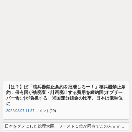
【は？】ぱ「核兵器禁止条約を批准しろー！」核兵器禁止条
約：保有国が核廃棄・計画廃止する費用を締約国(オブザー
バー含む)が負担する ※国連分担金の比率、日本は億単位
に
2022/08/07 11:57
コメント(29)
日本をダメにした総理大臣、ワースト１位が同点でこの人ｗｗｗｗｗｗ