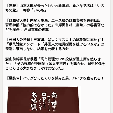
【速報】山本太郎が去ったれいわ新選組、新たな党名は「いの
ちの党」 略称「いのち」
【財務省人事】内閣人事局、エース級の財務官僚を異例転出
官邸幹部「協力的でなかった」※岸田首相（当時）の秘書官な
どを歴任 、岸田首相の後輩
【外国人公務員】三重県、ぱよくマスコミの総攻撃に屈せず！
「県民対象アンケート『外国人の職員採用を続けるべきか』は
差別に該当しない」結果を公表する方針
森山前幹事長が暴露「高市総理のSNS投稿が習主席を怒らせ
た」 「その投稿が中国側（習近平主席）を怒らせ、日中関係を
こじらせる大きなきっかけになった」
【爆笑ｗ】バッグひったくりを試みた男、バイクを盗られる！