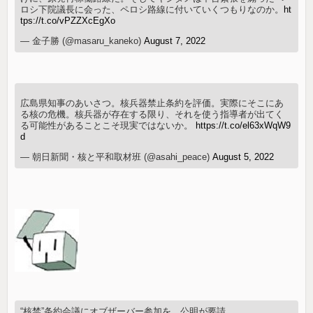
ロシ下院議長に会った、ペロシ路線に付いていくつもりなのか。
ht
tps://t.co/vPZZXcEgXo
— 金子勝 (@masaru_kaneko)
August 7, 2022
広島県知事のあいさつ。核兵器禁止条約を評価。実際にそこにあ
る核の危機。核兵器が存在する限り、それを使う指導者が出てく
る可能性があることこそ現実ではないか。
https://t.co/el63xWqW9
d
— 朝日新聞・核と平和取材班 (@asahi_peace)
August 5, 2022
“核禁”条約会議にオブザーバー参加を 公明が要請