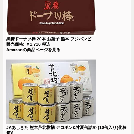
黒糖ドーナツ棒 20本 お菓子 熊本 フジバンビ
販売価格: ￥1,710 税込
Amazonの商品ページを見る
JAあしきた 熊本芦北柑橘 デコポン&甘夏缶詰め (10缶入り(化粧
箱))