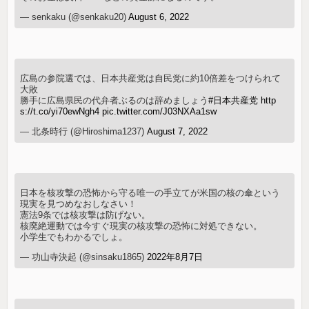
— senkaku (@senkaku20)
August 6, 2022
広島の参院選では、日本共産党は自民党に約10倍差をつけられて
大敗
勝手に広島県民の代弁者ぶるのは辞めましょう
#日本共産党
http
s://t.co/yi70ewNgh4
pic.twitter.com/J03NXAa1sw
— 北条時行 (@Hiroshima1237)
August 7, 2022
日本を核攻撃の恐怖から守る唯一の手立てが米国の核の傘という
現実を見つめなおしなさい！
憲法9条では核攻撃は防げない。
核廃絶運動では今すぐ現実の核攻撃の恐怖に対処できない。
小学生でもわかるでしょ。
— 功山寺決起 (@sinsaku1865)
2022年8月7日