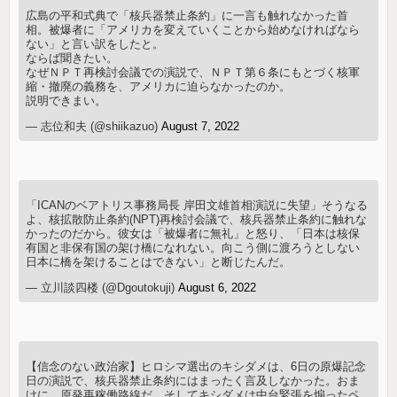
広島の平和式典で「核兵器禁止条約」に一言も触れなかった首
相。被爆者に「アメリカを変えていくことから始めなければなら
ない」と言い訳をしたと。
ならば聞きたい。
なぜＮＰＴ再検討会議での演説で、ＮＰＴ第６条にもとづく核軍
縮・撤廃の義務を、アメリカに迫らなかったのか。
説明できまい。
— 志位和夫 (@shiikazuo)
August 7, 2022
「ICANのベアトリス事務局長 岸田文雄首相演説に失望」そうなる
よ、核拡散防止条約(NPT)再検討会議で、核兵器禁止条約に触れな
かったのだから。彼女は「被爆者に無礼」と怒り、「日本は核保
有国と非保有国の架け橋になれない。向こう側に渡ろうとしない
日本に橋を架けることはできない」と断じたんだ。
— 立川談四楼 (@Dgoutokuji)
August 6, 2022
【信念のない政治家】ヒロシマ選出のキシダメは、6日の原爆記念
日の演説で、核兵器禁止条約にはまったく言及しなかった。おま
けに、原発再稼働路線だ。そしてキシダメは中台緊張を煽ったペ