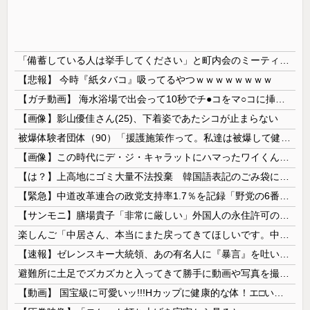
「備蓄している人は挙手してください」と町内会のミーティング、何の気なしに手を挙げてしまった結果……
【悲報】 今時『紙タバコ』吸ってるやつｗｗｗｗｗｗｗｗ
【ガチ動画】 海水浴場で出会って10秒でチ●コをマ○コに挿入させてくれるギャル、いたｗｗｗ
【画像】影山優佳さん(25)、下着姿であたシコが止まらない
被爆体験者団体（90）「援護施策作って。私達は被爆して健康を失った」
【画像】この時代にデ・ジ・キャラットにハマったワイくんに掛けてあげたい言葉ｗｗｗｗｗ
【は？】上高地にゴミ大量不法投棄 韓国語表記のごみ袋に紙やプラスチック、缶、瓶などが混在 生肉やキムチ、ラーメンなどさまざまな生ごみ
【緊急】中道改革連合の政党支持率1.7％を記録「野党の6番手に沈む」
【サンモニ】膳場貴子「非常に厳しい」外国人の永住許可の厳格化にヘイトがより進む方向になると…
楽しんご「中居さん、本当にまた戻ってきてほしいです。中居さんいないテレビは…」
【速報】ゼレンスキー大統領、あの有名人に『暴言』を吐いてしまう！！！！！
避難所に土足でズカズカと入ってきて勝手に動画や写真を撮影したメディア取材陣、挙句の果てに要求してきたのは……
【動画】 国宝級に可愛いッ!!!Hカップに健康的な体！エ□い！乳首からマ●コまで見えているよ 笑