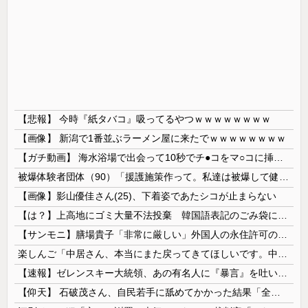
【悲報】 今時『紙タバコ』吸ってるやつｗｗｗｗｗｗｗｗ
【画像】 新潟で1番並ぶラーメン屋に来たでｗｗｗｗｗｗｗｗ
【ガチ動画】 海水浴場で出会って10秒でチ●コをマ○コに挿入させてくれるギャル、いたｗｗｗ
被爆体験者団体（90）「援護施策作って。私達は被爆して健康を失った」
【画像】影山優佳さん(25)、下着姿であたシコが止まらない
【は？】上高地にゴミ大量不法投棄 韓国語表記のごみ袋に紙やプラスチック、缶、瓶などが混在 生肉やキムチ、ラーメンなどさまざまな生ごみ
【サンモニ】膳場貴子「非常に厳しい」外国人の永住許可の厳格化にヘイトがより進む方向になると…
楽しんご「中居さん、本当にまた戻ってきてほしいです。中居さんいないテレビは…」
【速報】ゼレンスキー大統領、あの有名人に『暴言』を吐いてしまう！！！！！
【仰天】 石破茂さん、自民若手に舐めてかかった結果「全てを失うｗｗｗｗｗ」