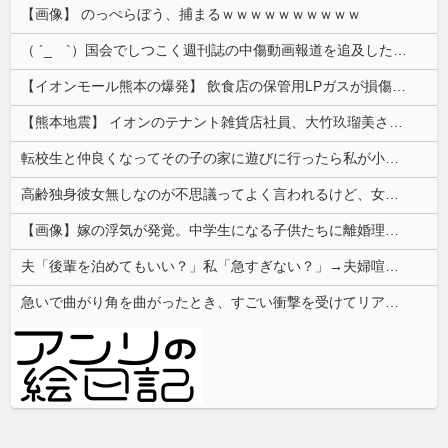
【画像】 のっぺらぼう、捕まるｗｗｗｗｗｗｗｗｗｗ
（ ´_ゝ`）国会でしつこく週刊誌の中傷動画報道を追及した立憲議員、自身への誹謗中傷・苦情電話被害を訴え「総理に疑問を質す、当然のことをした...
【イオンモール熊本の爆発】 飲食店の保管用LPガスが損傷「救出時も室内にガス充満」2人死亡、1人心肺停止
【熊本地震】 イオンのテナント雑貨店社員、大竹玖瑠美さん(22)がカワイイ・・・
転校生と仲良くなってその子の家に遊びに行ったら私が小さい頃に撮った写真があった
高齢独身彼女無しなのが不思議ってよく言われるけど、女と人付き合いとかめんどくさすぎる
【画像】嫁の浮気が発覚。中学生になる子供たちに離婚理由は話した方がいい？
夫「後輩を泊めてもいい？」私「急すぎない？」→夫婦喧嘩で家出したという話を聞いたものの、不安しかなくて…
急いで曲がり角を曲がったとき、すごい衝撃を受けてリアルに2ｍくらいふっとんだ