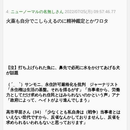
4:
ニューノーマルの名無しさん
2022/07/25(月) 09:57:46.77
火薬も自分でこしらえるのに精神鑑定とかワロタ
【泣】打ち上げられた魚に、鼻先で必死に水をかけてあげる犬
が話題
（ ´_ゝ`）サンモニ、永住許可厳格化を批判 ジャーナリスト
「永住権は生活の基盤。それを揺るがす」「当事者から、労働
力としてだけ求められ住民とはみられないのかという声」アナ
「政府によって、ヘイトがより進んでしまう」
高市早苗さん（34）「少なくとも私自身は（戦争）当事者とは
いえない世代ですから、反省なんかしておりませんし、反省を
求められるいわれもないと思っております」