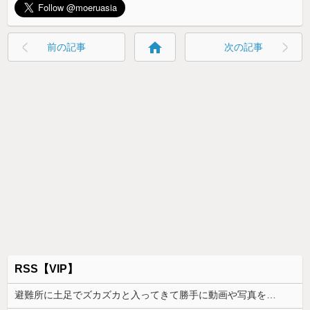
home
前の記事
次の記事
RSS【VIP】
避難所に土足でズカズカと入ってきて勝手に動画や写真を撮影したメディア取材陣、挙句の果てに要求してきたのは……