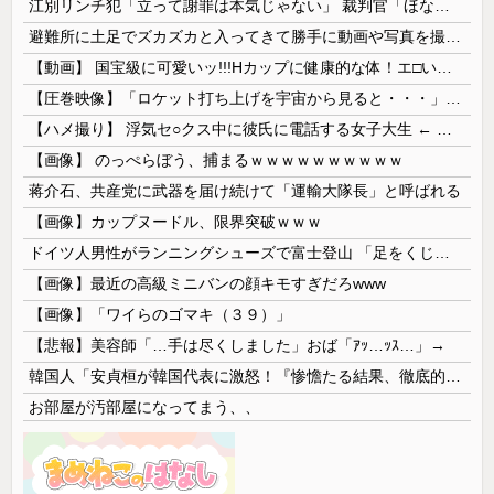
江別リンチ犯「立って謝罪は本気じゃない」 裁判官「ほな裁判で土下座してないキミは本気じゃないな」
避難所に土足でズカズカと入ってきて勝手に動画や写真を撮影したメディア取材陣、挙句の果てに要求してきたのは……
【動画】 国宝級に可愛いッ!!!Hカップに健康的な体！エ□い！乳首からマ●コまで見えているよ 笑
【圧巻映像】「ロケット打ち上げを宇宙から見ると・・・」の動画が衝撃的
【ハメ撮り】 浮気セ○クス中に彼氏に電話する女子大生 ← これを現実にやる子が現れる…
【画像】 のっぺらぼう、捕まるｗｗｗｗｗｗｗｗｗｗ
蒋介石、共産党に武器を届け続けて「運輸大隊長」と呼ばれる
【画像】カップヌードル、限界突破ｗｗｗ
ドイツ人男性がランニングシューズで富士登山 「足をくじいて動けない」
【画像】最近の高級ミニバンの顔キモすぎだろwww
【画像】「ワイらのゴマキ（３９）」
【悲報】美容師「…手は尽くしました」おば「ｱｯ…ｯｽ…」→
韓国人「安貞桓が韓国代表に激怒！『惨憺たる結果、徹底的な刷新が必要だ』と監督や協会を痛烈批判」
お部屋が汚部屋になってまう、、