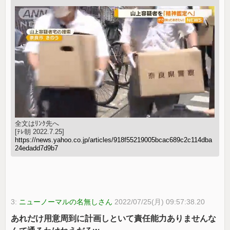
全文はﾘﾝｸ先へ
[ﾃﾚ朝 2022.7.25]
https://news.yahoo.co.jp/articles/918f55219005bcac689c2c114dba
24edadd7d9b7
3:
ニューノーマルの名無しさん
2022/07/25(月) 09:57:38.20
あれだけ用意周到に計画しといて責任能力ありませんな