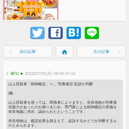
home
前の記事
次の記事
1:
BFU ★
2022/07/25(月) 09:56:47.02
山上容疑者「精神鑑定」へ…“刑事責任”起訴か判断
(略
山上容疑者を巡っては、関係者によりますと、奈良地検が刑事責
任能力があったのか調べるため、専門家による精神鑑定の実施を
奈良地裁に求め、認められたということです。
奈良地検は、鑑定結果を踏まえて、起訴するかどうか判断するも
のとみられます。