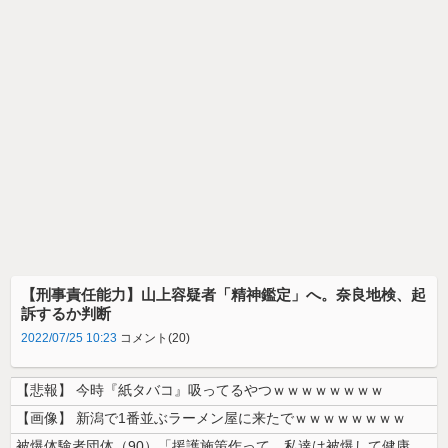
【刑事責任能力】山上容疑者「精神鑑定」へ。奈良地検、起
訴するか判断
2022/07/25 10:23
コメント(20)
【悲報】 今時『紙タバコ』吸ってるやつｗｗｗｗｗｗｗｗ
【画像】 新潟で1番並ぶラーメン屋に来たでｗｗｗｗｗｗｗｗ
被爆体験者団体（90）「援護施策作って。私達は被爆して健康を失った」