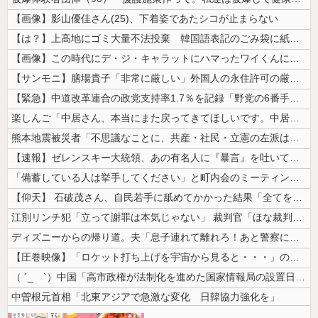
【画像】影山優佳さん(25)、下着姿であたシコが止まらない
【は？】上高地にゴミ大量不法投棄 韓国語表記のごみ袋に紙やプラスチック...
【画像】この時代にデ・ジ・キャラットにハマったワイくんに掛けてあげたい...
【サンモニ】膳場貴子「非常に厳しい」外国人の永住許可の厳格化にヘイトが...
【緊急】中道改革連合の政党支持率1.7％を記録「野党の6番手に沈む」
楽しんご「中居さん、本当にまた戻ってきてほしいです。中居さんいないテレ...
熊本地震被災者「不思議なことに、共産・社民・立憲の左派は本当に被害の大...
【速報】ゼレンスキー大統領、あの有名人に『暴言』を吐いてしまう！！！！...
「備蓄している人は挙手してください」と町内会のミーティング、何の気なし...
【仰天】 石破茂さん、自民若手に舐めてかかった結果「全てを失うｗｗｗｗ...
江別リンチ犯「立って謝罪は本気じゃない」 裁判官「ほな裁判で土下座して...
ディズニーからの帰り道。夫「息子連れて離れろ！あと警察に通報！」私「助...
【圧巻映像】「ロケット打ち上げを宇宙から見ると・・・」の動画が衝撃的
（ ´_ゝ`）中国「高市政権が法制化を進めた国家情報局の設置日が7月3...
中曽根元首相「北東アジアで急激な変化 日韓協力強化を」