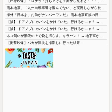
【圧巻映像】「ロケット打ち上げを宇宙から見ると・・・」の動画が衝撃的
熊本地震、「九州自動車道は混んでない」と実況しながら被災地へ向かう有名アナなどに批判殺到 全国紙記者「最新の状況をいち早く伝えることは報道機関としての責務」「情報を取り上げることには大きな意義がある」
海外「日本よ、お前がナンバーワンだ」 熊本地震直後の日本の対応のスピードに世界が衝撃
【猫】 ドアノブにカバンをかけていた。行けるかニャ？ → 猫はこうなります…
【猫】 ドアノブにカバンをかけていた。行けるかニャ？ → 猫はこうなります…
ネコ飼いが階段の上で袋を揺らす。キラ〜ン！ → 地下室からヤツが現れる…
【衝撃映像】バカが津波を撮影しに行った結果…