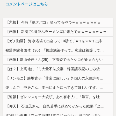
コメントページはこちら
【悲報】 今時『紙タバコ』吸ってるやつｗｗｗｗｗｗｗｗ
【画像】 新潟で1番並ぶラーメン屋に来たでｗｗｗｗｗｗｗｗ
【ガチ動画】 海水浴場で出会って10秒でチ●コをマ○コに挿入させてくれるギャル、いたｗｗｗ
被爆体験者団体（90）「援護施策作って。私達は被爆して健康を失った」
【画像】影山優佳さん(25)、下着姿であたシコが止まらない
【は？】上高地にゴミ大量不法投棄 韓国語表記のごみ袋に紙やプラスチック、缶、瓶などが混在 生肉やキムチ、ラーメンなどさまざまな生ごみ
【サンモニ】膳場貴子「非常に厳しい」外国人の永住許可の厳格化にヘイトがより進む方向になると…
楽しんご「中居さん、本当にまた戻ってきてほしいです。中居さんいないテレビは…」
【速報】ゼレンスキー大統領、あの有名人に『暴言』を吐いてしまう！！！！！
【仰天】 石破茂さん、自民若手に舐めてかかった結果「全てを失うｗｗｗｗｗ」
江別リンチ犯「立って謝罪は本気じゃない」 裁判官「ほな裁判で土下座してないキミは本気じゃないな」