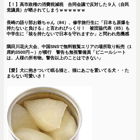
【！】高市政権の消費税減税 合同会議で反対した９人（自民
党議員）が晒されてしまうｗｗｗｗｗｗ
長崎の語り部お爺ちゃん（84）、修学旅行生に「日本も原爆を
持たないと負ける」と言われびっくり！ 被団協代表（85）も
中学生に「核を持たないで日本を守れますか」と問われ危機感
隅田川花火大会、中国SNSで無料観覧エリアの場所取り転売（1
席約3500円～）が横行 警告も無視警備員「ビニールシート
は、人様の所有物。警告以上のことはできない」
【愛】犬に抱きついて眠る猫と、猫にあごを置いてる犬・・た
まらない可愛いさ！