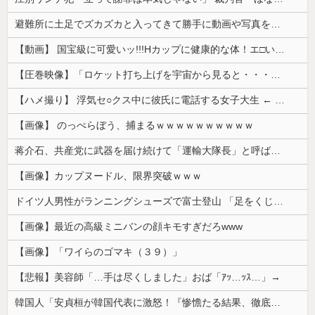
避難所に土足でズカズカと入ってきて勝手に動画や写真を撮影したメディア取材陣、挙句の果てに要求してきたのは……
【動画】 国宝級に可愛いッ!!!Hカップに健康的な体！エ□い！乳首からマ●コまで見えているよ 笑
【圧巻映像】「ロケット打ち上げを宇宙から見ると・・・」の動画が衝撃的
【ハメ撮り】 浮気セ○クス中に彼氏に電話する女子大生 ← これを現実にやる子が現れる…
【画像】 のっぺらぼう、捕まるｗｗｗｗｗｗｗｗｗｗ
蒋介石、共産党に武器を届け続けて「運輸大隊長」と呼ばれる
【画像】カップヌードル、限界突破ｗｗｗ
ドイツ人男性がランニングシューズで富士登山 「足をくじいて動けない」
【画像】最近の高級ミニバンの顔キモすぎだろwww
【画像】「ワイらのゴマキ（３９）」
【悲報】美容師「…手は尽くしました」おば「ｱｯ…ｯｽ…」→
韓国人「安貞桓が韓国代表に激怒！『惨憺たる結果、徹底的な刷新が必要だ』と監督や協会を痛烈批判」