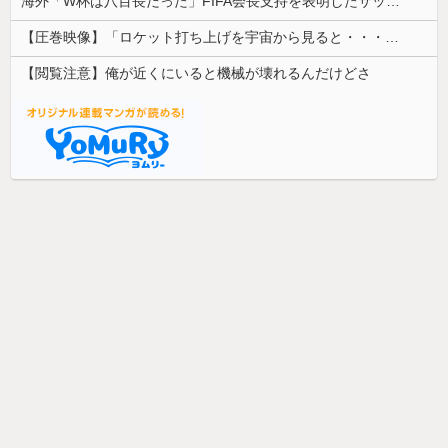
海外「W杯は八百長だった」FIFA会長支持を表明したサッカー協会に海外大騒ぎ！（海外の反応）
【圧巻映像】「ロケット打ち上げを宇宙から見ると・・・」の動画が衝撃的
【閲覧注意】俺が近くにいると機械が壊れるんだけどさ