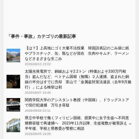
「事件・事故」カテゴリの最新記事
【は？】上高地にゴミ大量不法投棄 韓国語表記のごみ袋に紙
やプラスチック、缶、瓶などが混在 生肉やキムチ、ラーメン
などさまざまな生ごみ
2026/08/10 15:02
太陽光発電所で、銅線およそ2.2トン（時価およそ330万円相
当）盗んだなど、ベトナム国籍（無職）２人逮捕、盗まれた銅
線の半分はすでに売却 富山で「金属盗対策法違反（去年9月施
行）」による検挙は初
2026/08/07 19:46
関西学院大学のアシスタント教授（中国籍）、ドラッグストア
で現行犯逮捕 万引き容疑
2026/08/06 22:11
県立中学校で働くフィリピン国籍、授業中に女子生徒へ不同意
猥褻容疑で再逮捕へ 2023年11月以降、生徒複数が被害訴え →
半年後、学校と県教委が警察に相談
2026/08/05 19:05