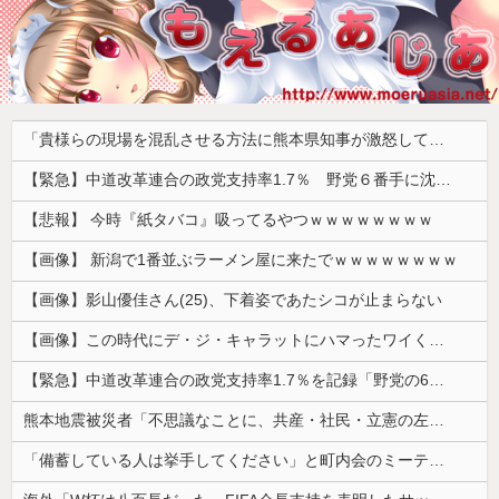
「貴様らの現場を混乱させる方法に熊本県知事が激怒してんだよ」と報道特集の非常識すぎる要求に視聴者激怒仕事に矜持とかないのかね？、
【緊急】中道改革連合の政党支持率1.7％ 野党６番手に沈む・・・
【悲報】 今時『紙タバコ』吸ってるやつｗｗｗｗｗｗｗｗ
【画像】 新潟で1番並ぶラーメン屋に来たでｗｗｗｗｗｗｗｗ
【画像】影山優佳さん(25)、下着姿であたシコが止まらない
【画像】この時代にデ・ジ・キャラットにハマったワイくんに掛けてあげたい言葉ｗｗｗｗｗ
【緊急】中道改革連合の政党支持率1.7％を記録「野党の6番手に沈む」
熊本地震被災者「不思議なことに、共産・社民・立憲の左派は本当に被害の大きい地域には来ていない。」
「備蓄している人は挙手してください」と町内会のミーティング、何の気なしに手を挙げてしまった結果……