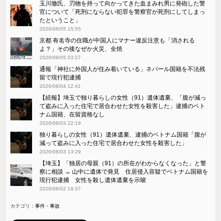
玉川徹氏、刃物を持って向かってきた血まみれ男に発砲した警
官について「死刑にならない犯罪を警察官が死刑にしてしまっ
たということ」
2026/08/05 15:55
京都 有名寺の住職が中国人にマナー違反注意も「消される
よ？」その後なぜか火災、全焼
2026/08/05 03:27
通報「神社に外国人が住み着いている」ネパール国籍を不法残
留で現行犯逮捕
2026/08/04 12:41
【続報】埼玉で独り暮らしの女性（91）遺体遺棄、「腹が減っ
て盗みに入った住宅で居合わせた女性を殺害した」逮捕のベト
ナム国籍、在留資格なし
2026/08/03 22:19
独り暮らしの女性（91）遺体遺棄、逮捕のベトナム国籍「腹が
減って盗みに入った住宅で居合わせた女性を殺害した」
2026/08/03 13:29
【埼玉】「独居の母親（91）の所在がわからなくなった」と警
察に相談 → 山中に遺体で発見 住居侵入容疑でベトナム国籍を
現行犯逮捕 女性を殺し遺体遺棄を示唆
2026/08/02 19:37
カテゴリ：
事件・事故