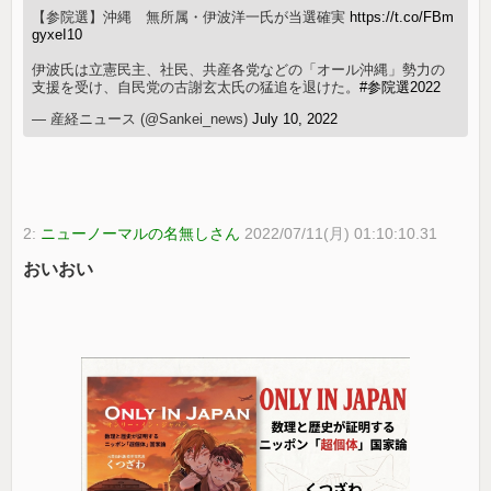
【参院選】沖縄 無所属・伊波洋一氏が当選確実
https://t.co/FBm
gyxeI10
伊波氏は立憲民主、社民、共産各党などの「オール沖縄」勢力の
支援を受け、自民党の古謝玄太氏の猛追を退けた。
#参院選2022
— 産経ニュース (@Sankei_news)
July 10, 2022
2:
ニューノーマルの名無しさん
2022/07/11(月) 01:10:10.31
おいおい