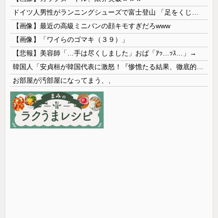
ドイツ人男性がランニングシューズで富士登山 「足をくじいて動けない」
【画像】最近の高級ミニバンの顔キモすぎだろwww
【画像】「ワイらのゴマキ（３９）」
【悲報】美容師「…手は尽くしました」おば「ｱｯ…ｯｽ…」→
韓国人「安貞桓が韓国代表に激怒！『惨憺たる結果、徹底的な刷新が必要だ』と監督や協会を痛烈批判」
お部屋が汚部屋になってまう、、