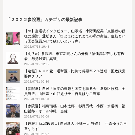
「２０２２参院選」カテゴリの最新記事
【ｗ】当選後インタビュー、山添拓・小野田紀美「支援者の皆
様に感謝」蓮舫さん「ひとえにこれまでの私の実績。蓮舫とい
う国会議員がいて欲しいという声」
2022/07/18 16:43
【え？w】参院選、東京新聞さんの分析「物価高に苦しむ有権
者、与党対策に異議」
2022/07/12 12:02
【速報】ＮＨＫ党、選挙区・比例で得票率２％達成！国政政党
要件クリア
2022/07/11 05:36
【参院選】自民「日本の尊厳と国益を護る会」選挙区候補、全
員当選。山田宏・山谷えり子・自見はなこ当確
2022/07/11 04:23
【参院選】福島瑞穗・山本太郎・杉尾秀哉・小西・水道橋・福
山哲郎・オール沖縄 当確
2022/07/11 02:09
【速報】新潟(改選１) 自民新人 小林一大 当確！ ※森ゆうこ再
選ならず
2022/07/10 21:25