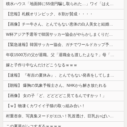
積水ハウス「地面師に55億円騙し取られた…」ワイ「はえーかわいそう…会社滅茶苦茶やろなぁ」
【悲報】札幌オリンピック、８割が賛成・・・・
【画像】チー牛さん、とんでもない恵体の白人美女と結婚してしまうｗｗｗｗｗｗｗｗ 【Pickup06072008】
W杯アジア予選等で韓国サッカー協会がやらかしまくりだと発覚、「いきなり共同開催になったしな」と日韓共催の件に言及する声も……
【緊急速報】韓国サッカー協会、ガチでワールドカップ予選での審判への性接待がバレ大炎上大騒ぎに
年収1500万の父が退職。父「退職金も渡したよな？」母「貯金なんてないよー」父「全部なくなったの！？」→予想外の返事に家族騒然となり…
嫁と子作り中なんだけどこうなるｗｗｗ
【速報】 『有吉の夏休み』、とんでもない発表をしてしまう！！！！！
【朗報】 爆胸の気象予報士さん、NHKから解き放たれる
【画像】 女の子「ど、どどどどこ見てるんですかッ！」
【ｗ】物凄くカワイイ子猫の取っ組み合い！
村重杏奈、写真集ヌードがエ□い！乳首透け、巨乳お○ぱいが最高過ぎる！
この夏菜がシコすぎるｗｗｗｗ