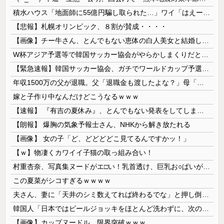
積水ハウス「地面師に55億円騙し取られた…」ワイ「はえーかわいそう…会社滅茶苦茶やろなぁ」
【悲報】札幌オリンピック、８割が賛成・・・・
【画像】チー牛さん、とんでもない恵体の白人美女と結婚してしまうｗｗｗｗｗｗｗｗ 【Pickup06072008】
W杯アジア予選等で韓国サッカー協会がやらかしまくりだと発覚、「いきなり共同開催になったしな」と日韓共催の件に言及する声も……
【緊急速報】韓国サッカー協会、ガチでワールドカップ予選での審判への性接待がバレ大炎上大騒ぎに
年収1500万の父が退職。父「退職金も渡したよな？」母「貯金なんてないよー」父「全部なくなったの！？」→予想外の返事に家族騒然となり…
嫁と子作り中なんだけどこうなるｗｗｗ
【速報】 『有吉の夏休み』、とんでもない発表をしてしまう！！！！！
【朗報】 爆胸の気象予報士さん、NHKから解き放たれる
【画像】 女の子「ど、どどどどこ見てるんですかッ！」
【ｗ】物凄くカワイイ子猫の取っ組み合い！
村重杏奈、写真集ヌードがエ□い！乳首透け、巨乳お○ぱいが最高過ぎる！
この夏菜がシコすぎるｗｗｗｗ
夫さん、妻に「天井のシミ数えてれば終わるでな」と押し倒されて性行為 → 凄いことになるｗｗｗｗｗ
韓国人「日本ではビールジョッキをほとんど洗わずに、次の客に出すんだ！ これが証拠の映像だ!!」……あー、なるほどですねー。韓国には「アレ」がないんだ？
【画像】カップヌードル、限界突破ｗｗｗ