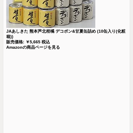
JAあしきた 熊本芦北柑橘 デコポン&甘夏缶詰め (10缶入り(化粧
箱))
販売価格: ￥5,665 税込
Amazonの商品ページを見る