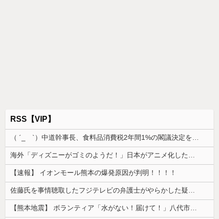
RSS【VIP】
（ ´_ゝ`）中道幹事長、食料品消費税2年間1%の閣議決定を批判 → 記者「中道改革連合は食料品消費税ゼロを公約に掲げていたが？」→ 階猛氏「
海外「ディズニーがゴミのようだ！」日本がアニメ化した米人気SF作品に絶賛の声が殺到中
【速報】 イオンモール熊本の爆発原因が判明！！！！
佐藤氏を事情聴取したフジテレビの弁護士がやらかした疑惑が浮上、「これが事実なら全部が怪しすぎるぞ」と前科に衝撃を受ける人が続出
【熊本地震】 ボランティア「水がない！届けて！」八代市市長「自分で取りに行って」