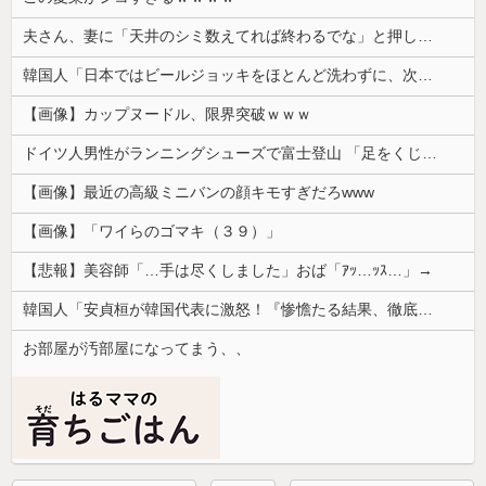
夫さん、妻に「天井のシミ数えてれば終わるでな」と押し倒されて性行為 → 凄いことになるｗｗｗｗｗ
韓国人「日本ではビールジョッキをほとんど洗わずに、次の客に出すんだ！ これが証拠の映像だ!!」……あー、なるほどですねー。韓国には「アレ」がないんだ？
【画像】カップヌードル、限界突破ｗｗｗ
ドイツ人男性がランニングシューズで富士登山 「足をくじいて動けない」
【画像】最近の高級ミニバンの顔キモすぎだろwww
【画像】「ワイらのゴマキ（３９）」
【悲報】美容師「…手は尽くしました」おば「ｱｯ…ｯｽ…」→
韓国人「安貞桓が韓国代表に激怒！『惨憺たる結果、徹底的な刷新が必要だ』と監督や協会を痛烈批判」
お部屋が汚部屋になってまう、、