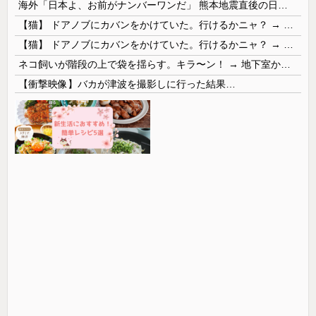
海外「日本よ、お前がナンバーワンだ」 熊本地震直後の日本の対応のスピードに世界が衝撃
【猫】 ドアノブにカバンをかけていた。行けるかニャ？ → 猫はこうなります…
【猫】 ドアノブにカバンをかけていた。行けるかニャ？ → 猫はこうなります…
ネコ飼いが階段の上で袋を揺らす。キラ〜ン！ → 地下室からヤツが現れる…
【衝撃映像】バカが津波を撮影しに行った結果…