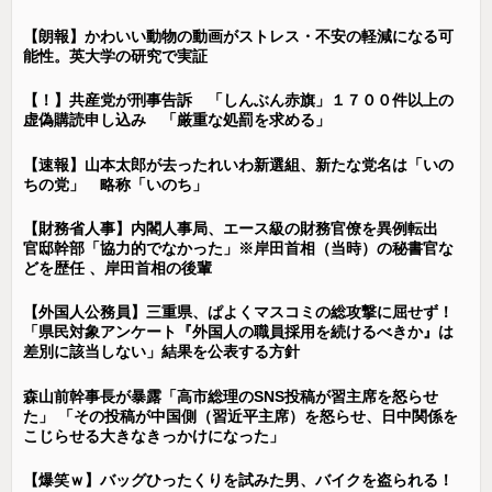
【朗報】かわいい動物の動画がストレス・不安の軽減になる可
能性。英大学の研究で実証
【！】共産党が刑事告訴 「しんぶん赤旗」１７００件以上の
虚偽購読申し込み 「厳重な処罰を求める」
【速報】山本太郎が去ったれいわ新選組、新たな党名は「いの
ちの党」 略称「いのち」
【財務省人事】内閣人事局、エース級の財務官僚を異例転出
官邸幹部「協力的でなかった」※岸田首相（当時）の秘書官な
どを歴任 、岸田首相の後輩
【外国人公務員】三重県、ぱよくマスコミの総攻撃に屈せず！
「県民対象アンケート『外国人の職員採用を続けるべきか』は
差別に該当しない」結果を公表する方針
森山前幹事長が暴露「高市総理のSNS投稿が習主席を怒らせ
た」 「その投稿が中国側（習近平主席）を怒らせ、日中関係を
こじらせる大きなきっかけになった」
【爆笑ｗ】バッグひったくりを試みた男、バイクを盗られる！