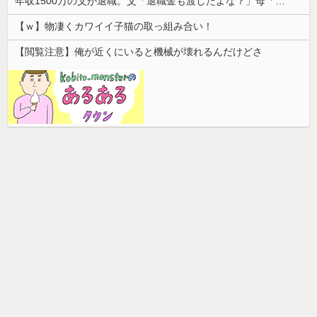
年収1500万の父が退職。父「退職金も渡したよな？」母「貯金なんてないよー」父「全部なくなったの！？」→予想外の返事に家族騒然となり…
【ｗ】物凄くカワイイ子猫の取っ組み合い！
【閲覧注意】俺が近くにいると機械が壊れるんだけどさ