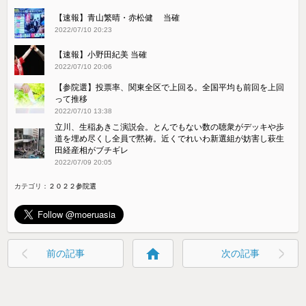
【速報】青山繁晴・赤松健 当確
2022/07/10 20:23
【速報】小野田紀美 当確
2022/07/10 20:06
【参院選】投票率、関東全区で上回る。全国平均も前回を上回
って推移
2022/07/10 13:38
立川、生稲あきこ演説会。とんでもない数の聴衆がデッキや歩
道を埋め尽くし全員で黙祷。近くでれいわ新選組が妨害し萩生
田経産相がブチギレ
2022/07/09 20:05
カテゴリ：
２０２２参院選
home
前の記事
次の記事