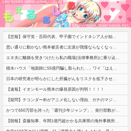
【悲報】保守党・百田代表、甲子園でインドネシア人が始球式登場に怒り「甲子園を政治利用するな！」
思い通りに動かない熊本被災者に左派が我慢ならなくなった模様、避難所で苦しむ被災者に対して……
エネ夫に離婚を突きつけたら私の職場(法律事務所)に乗り込んできた 堂々と「離婚の法律相談です。母の薦めでこちらに参りました」と言っているが、...
積水ハウス「地面師に55億円騙し取られた…」ワイ「はえーかわいそう…会社滅茶苦茶やろなぁ」
日本の研究者が明らかにした肝臓がんをリスクを低下させるために必要な緑茶の量←「そんなに飲めるかよ！」（海外の反応）
【速報】イオンモール熊本の爆発原因が判明！！！！
【疑問】テコンダー朴がアニメ化しない理由、ガチのマジで謎ｗｗｗｗ
かつて650万部を誇った「週刊少年ジャンプ」、発行部数が初の100万部割れ
【朗報】斎藤知事、年間1億円超かかる兵庫県の海外事務所を全廃へ