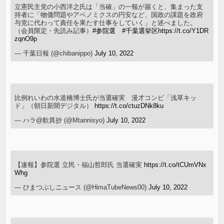
立憲民主党の小西洋之氏は「当確」の一報が届くと、集まった支
持者に「物価問題やアベノミクスの円安など、国政の課題を政府
与党に代わって責任を果たす仕事をしていく」と述べました。
（会員限定・先読み記事）
#参院選
#千葉選挙区
https://t.co/Y1DR
zqnO9p
— 千葉日報 (@chibanippo)
July 10, 2022
比例れいわの水道橋博士氏が当選確実 漫才コンビ「浅草キッ
ド」（朝日新聞デジタル）
https://t.co/ctuzDNk8ku
— ハラ@歎異抄 (@Mtannisyo)
July 10, 2022
【速報】参院選 立民・福山哲郎氏 当選確実
https://t.co/tCUmVNx
Whg
— ひまつぶしニュース (@HimaTubeNews00)
July 10, 2022