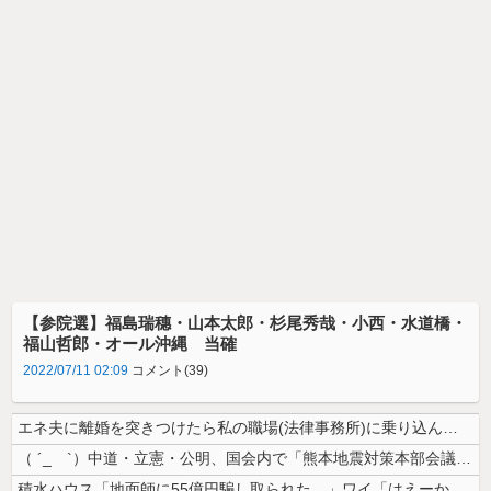
【参院選】福島瑞穗・山本太郎・杉尾秀哉・小西・水道橋・
福山哲郎・オール沖縄 当確
2022/07/11 02:09
コメント(39)
エネ夫に離婚を突きつけたら私の職場(法律事務所)に乗り込んできた 堂々...
（ ´_ゝ`）中道・立憲・公明、国会内で「熊本地震対策本部会議」各省庁...
積水ハウス「地面師に55億円騙し取られた…」ワイ「はえーかわいそう…会...