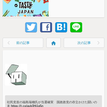
home
前の記事
次の記事
社民党首の福島瑞穗氏が当選確実 国政政党の存立かけた闘いの
末
https://t.co/ayk0Hi1g5n