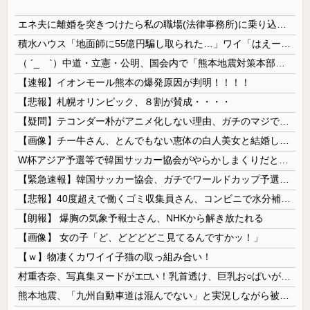
エネ夫に離婚を突きつけたら私の職場(法律事務所)に乗り込んできた 堂々と「離婚の法律相談です。母の薦めでこちらに参りました」と言っているが、...
積水ハウス「地面師に55億円騙し取られた…」ワイ「はえーかわいそう…会社滅茶苦茶やろなぁ」
（ ´_ゝ`）中道・立憲・公明、国会内で「熊本地震対策本部会議」各省庁からヒアリング・現地から意見聴取「パーティション、人手、宿泊施設の不足や、...
【速報】イオンモール熊本の爆発原因が判明！！！！
【悲報】札幌オリンピック、８割が賛成・・・・
【疑問】テコンダー朴がアニメ化しない理由、ガチのマジで謎ｗｗｗｗ
【画像】チー牛さん、とんでもない恵体の白人美女と結婚してしまうｗｗｗｗｗｗｗｗ 【Pickup06072008】
W杯アジア予選等で韓国サッカー協会がやらかしまくりだと発覚、「いきなり共同開催になったしな」と日韓共催の件に言及する声も……
【緊急速報】韓国サッカー協会、ガチでワールドカップ予選での審判への性接待がバレ大炎上大騒ぎに
【悲報】40度超えで働くゴミ収集員さん、コンビニで水分補給しただけで市民からブチギレられてしまう
【朗報】 爆胸の気象予報士さん、NHKから解き放たれる
【画像】 女の子「ど、どどどどこ見てるんですかッ！」
【ｗ】物凄くカワイイ子猫の取っ組み合い！
村重杏奈、写真集ヌードがエ□い！乳首透け、巨乳お○ぱいが最高過ぎる！
熊本地震、「九州自動車道は混んでない」と実況しながら被災地へ向かう有名アナなどに批判殺到 全国紙記者「最新の状況をいち早く伝えることは報道機関としての責務」「情報を取り上げることには大きな意義がある」