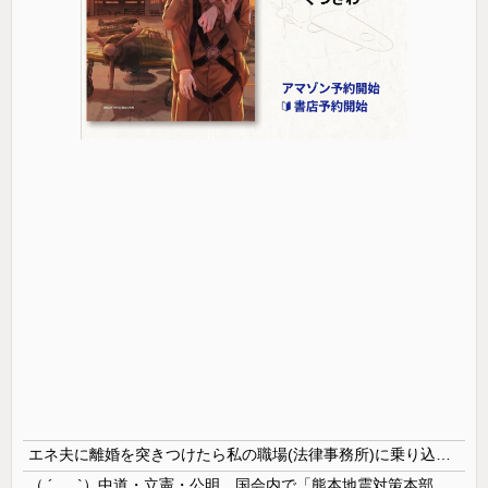
エネ夫に離婚を突きつけたら私の職場(法律事務所)に乗り込んできた 堂々と「離婚の法律相談です。母の薦めでこちらに参りました」と言っているが、...
（ ´_ゝ`）中道・立憲・公明、国会内で「熊本地震対策本部会議」各省庁からヒアリング・現地から意見聴取「パーティション、人手、宿泊施設の不足や、...