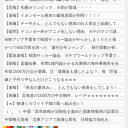
【悲報】札幌オリンピック、８割が賛成・・・・
【速報】イオンモール熊本の爆発原因が判明！！！！
【画像】チー牛さん、とんでもない恵体の白人美女と結婚してしまうｗｗｗｗ...
【疑問】テコンダー朴がアニメ化しない理由、ガチのマジで謎ｗｗｗｗ
W杯アジア予選等で韓国サッカー協会がやらかしまくりだと発覚、「いきなり...
かつて650万部を誇った「週刊少年ジャンプ」、発行部数が初の100万部...
【緊急速報】韓国サッカー協会、ガチでワールドカップ予選での審判への性接...
【朗報】斎藤知事、年間1億円超かかる兵庫県の海外事務所を全廃へ
年収1500万の父が退職。父「退職金も渡したよな？」母「貯金なんてない...
嫁と子作り中なんだけどこうなるｗｗｗ
【速報】 『有吉の夏休み』、とんでもない発表をしてしまう！！！！！
【画像】 北海道の1500万の中古物件、レベチｗｗｗｗｗｗｗｗｗｗｗｗ...
【ｗ】物凄くカワイイ子猫の取っ組み合い！
（ ´_ゝ`）中国「高市政権が法制化を進めた国家情報局の設置日が7月3...
中曽根元首相「北東アジアで急激な変化 日韓協力強化を」