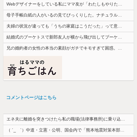
Webデザイナーをしている私にママ友が「わたしもやりたい！」と言い出した。ホームページつくれるのかと聞いたところ...
母子手帳白紙の人がいるの見てびっくりした。ナチュラルな子育てをしているから予防接種は必要ないらしい...
夫婦の状況が違っても「うちの家庭はこうだった」って意識が価値観の根底にあるんだ
結婚式のブーケトスで新郎友人が横から飛び出してブーケを奪い、「欲しい人ー！」と差し出した。しかし誰も手を挙げず…
兄の婚約者の女性の本当の素顔がガチでキモすぎて困惑。最初は....
コメントページはこちら
エネ夫に離婚を突きつけたら私の職場(法律事務所)に乗り込んできた 堂々と「離婚の法律相談です。母の薦めでこちらに参りました」と言っているが、...
（ ´_ゝ`）中道・立憲・公明、国会内で「熊本地震対策本部会議」各省庁からヒアリング・現地から意見聴取「パーティション、人手、宿泊施設の不足や、...