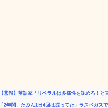
【悲報】落語家「リベラルは多様性を認めろ！と言
「2年間、たぶん1日4回は握ってた」ラスベガスで買っ