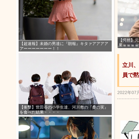
【愕然】元
【超速報】未婚の男達に『朗報』キタァアアアア
果ｗｗｗｗ
アーーーーーーー！！
立川、
員で黙
2022年07
【衝撃】世田谷の小学生達、河川敷の『桑の実』
を食べた結果・・・・