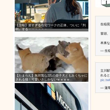
生稲晃
【悲報】楽すぎる在宅ワークの正体、ついに『判
明』する・・・・・・
冒頭、
本来
— 生
立川駅
れると
【たまらん】無邪気な2匹の柴子犬ともみくちゃに
される猫！可愛いさしかないｗｗｗｗ
pic.tw
— 蓮華