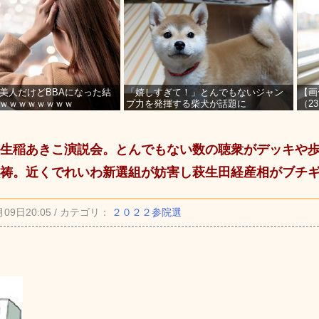
美人だけどBBAになった結
「嬉しすぎて！」とんでもないジャン
【画
ｗｗｗｗｗｗｗｗ
プ力を発揮する柴犬が話題に
（2
を募
生稲あきこ演説会。とんでもない数の聴衆がデッキや
祷。近くでれいわ新選組が妨害し萩生田経産相がブチ
月09日20:05 / カテゴリ：
２０２２参院選