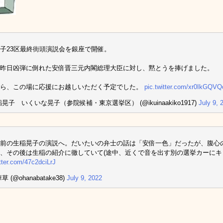
子23区最終街頭演説会を銀座で開催。
昨日凶弾に倒れた安倍晋三元内閣総理大臣に対し、黙とうを捧げました。
なら、この場に応援にお越しいただく予定でした。
pic.twitter.com/xr0IkGQVQ
稲晃子 いくいな晃子（参院候補・東京選挙区） (@ikuinaakiko1917)
July 9, 
前の生稲晃子の演説へ。だいたいの弁士の話は「安倍一色」だったが、腹心
、その後は生稲の紹介に徹していて(途中、近くで音を出す別の選挙カーにキ
itter.com/47c2dciLrJ
草 (@ohanabatake38)
July 9, 2022