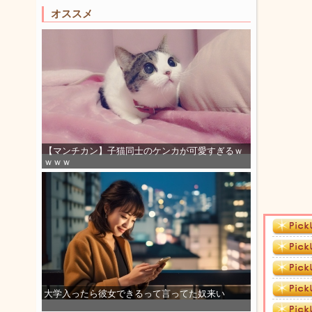
オススメ
【マンチカン】子猫同士のケンカが可愛すぎるｗ
ｗｗｗ
大学入ったら彼女できるって言ってた奴来い