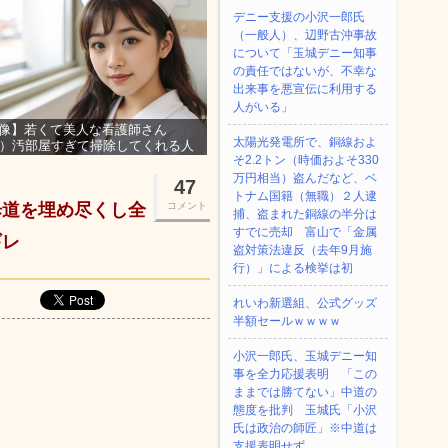
デニー支援の小沢一郎氏
（一般人）、辺野古沖事故
について「玉城デニー知事
の責任ではないが、不幸な
出来事を悪宣伝に利用する
人がいる」
像】若くて美人な看護師さん
太陽光発電所で、銅線およ
3）汚部屋すぎて掃除してくれる人
そ2.2トン（時価およそ330
集ｗｗｗ
万円相当）盗んだなど、ベ
47
トナム国籍（無職）２人逮
歩道を埋め尽くし全
コメント
捕、盗まれた銅線の半分は
すでに売却 富山で「金属
ギレ
盗対策法違反（去年9月施
行）」による検挙は初
れいわ新選組、公式グッズ
半額セールｗｗｗｗ
小沢一郎氏、玉城デニー知
事を全力応援表明 「この
ままでは勝てない」中道の
態度を批判 玉城氏「小沢
氏は政治の師匠」※中道は
支援表明せず