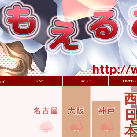
紹介
RSS
Twitter
Facebo