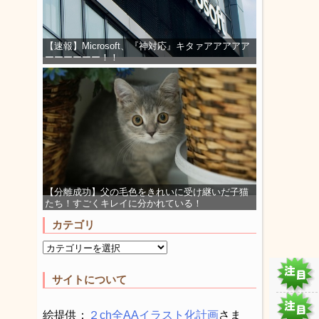
【速報】Microsoft、『神対応』キタァアアアアア
ーーーーーー！！
【分離成功】父の毛色をきれいに受け継いだ子猫
たち！すごくキレイに分かれている！
カテゴリ
サイトについて
絵提供：
２ch全AAイラスト化計画
さま