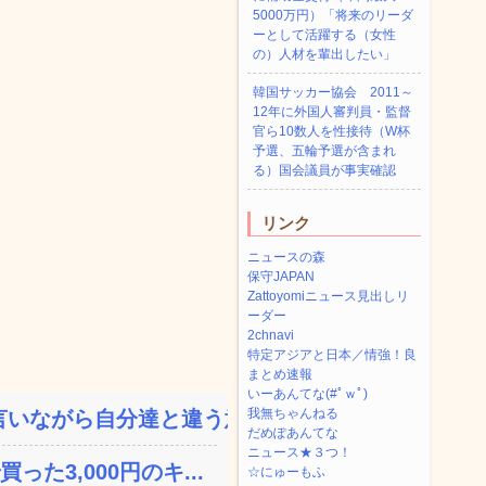
5000万円）「将来のリーダ
ーとして活躍する（女性
の）人材を輩出したい」
韓国サッカー協会 2011～
12年に外国人審判員・監督
官ら10数人を性接待（W杯
予選、五輪予選が含まれ
る）国会議員が事実確認
リンク
ニュースの森
保守JAPAN
Zattoyomiニュース見出しリ
ーダー
2chnavi
特定アジアと日本／情強！良
まとめ速報
いーあんてな(#ﾟｗﾟ)
我無ちゃんねる
いながら自分達と違う意見...
だめぽあんてな
ニュース★３つ！
た3,000円のキ...
☆にゅーもふ