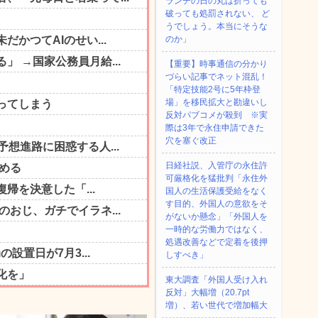
ランチの日の丸は折っても
破っても処罰されない、 ど
うでしょう。本当にそうな
のか」
【重要】時事通信の分かり
づらい記事でネット混乱！
「特定技能2号に5年枠登
場」を移民拡大と勘違いし
反対パブコメが殺到 ※実
際は3年で永住申請できた
穴を塞ぐ改正
日経社説、入管庁の永住許
可厳格化を猛批判「永住外
国人の生活保護受給をなく
す目的、外国人の意欲をそ
がないか懸念」「外国人を
一時的な労働力ではなく、
処遇改善などで定着を後押
しすべき」
東大調査「外国人受け入れ
反対」大幅増（20.7pt
増）、若い世代で増加幅大