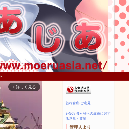
ok
詳しく見る
arrow_forward_ios
首相官邸 ご意見
e-Gov 各府省への政策に関す
る意見・要望
管理人より