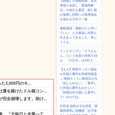
【朗報】小池都知事、高市
首相と会談し「墓地埋葬
法」の改正を要請 国と都
が連携し民間への指導強化
を進める方向で一致
蓮舫議員「蓮舫だから叩い
ていい、との報道に何度も
向き合ってきました。悔し
くても」
インドネシアに「ドラえも
ん」という名前の市民が16
人、「のび太」は181人
【えｗ】韓国サッカー協会
が外国人審判を性接待疑惑
→ 韓国ネットに動揺広がる
「信じられない」「要求し
た外国人審判もおかしい」
「韓国以外の国にも要求し
ているのでは」
社民党 福島みずほ党首、国
旗損壊罪に危機感「お子様