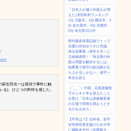
「日本人が減り外国人が増
えた｣市区町村ランキング
1位 大阪市、2位 横浜市、3
位 名古屋市、4位 京都市、
5位 埼玉県川口市
歴代最多得票記録でトップ
当選の河合ゆうすけ市議、
c
埼玉知事選（来年８月）に
立候補表明！「埼玉県の外
2022
国人問題を解決するには、
知事選で保守の政治家が立
ち上がるしかない」保守一
本化を訴え
の萩生田光一は冒頭で事件に触
（ ´_ゝ`）中国、広島原爆投
レる)、ひとつの矜恃を感じた。
下から８１年を迎えたこと
を受け「日本は原爆被害者
の立場で同情を買おうとす
るのを止めろ」
【平等は？】文科省、若手
女性研究者支援のため大学
に補助金交付（年間最大