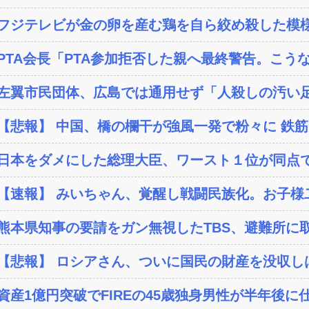
フジテレビが金の卵を産む鶏を自ら絞め殺した模様
PTA会長「PTA参加拒否した親へ最終警告。こう
左翼市民団体、広島では通用せず「人殺しの汚い足
【悲報】 中国、橋の欄干が強風一発で粉々に 鉄筋ゼ
日本をダメにした総理大臣、ワースト１位が同点
【速報】 みいちゃん、覚醒し戦闘民族化。お子様二
熊本県知事の要請をガン無視したTBS、避難所に取
【悲報】 ロシアさん、ついに国民の財産を没収し
資産1億円突破でFIREの45歳独身男性が半年後に仕