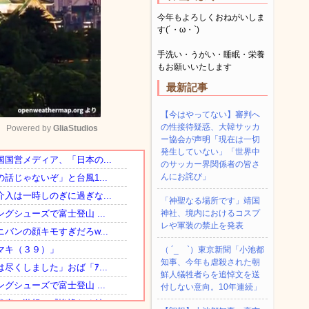
今年もよろしくおねがいしま
す(´・ω・`)
手洗い・うがい・睡眠・栄養
もお願いいたします
最新記事
【今はやってない】審判へ
の性接待疑惑、大韓サッカ
Powered by 
GliaStudios
ー協会が声明「現在は一切
発生していない」「世界中
のサッカー界関係者の皆さ
Mute
んにお詫び」
「神聖なる場所です」靖国
神社、境内におけるコスプ
レや軍装の禁止を発表
（ ´_ゝ`）東京新聞「小池都
知事、今年も虐殺された朝
鮮人犠牲者らを追悼文を送
付しない意向。10年連続」