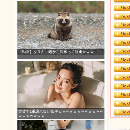
【動画】タヌキ、猫から餌奪って逃走ｗｗｗ
賃貸で1番譲れない条件ｗｗｗｗｗｗｗｗｗｗｗｗ
ｗｗｗｗｗｗｗ