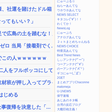
にゅーぷる☆
ねらーあんてな
、社運を賭けたドル箱コン...
ウホウホあんてな
NEWS SELECT
キタコレ(ﾟ∀ﾟ)！！
なってもいい？」
わくてか！
NewsLog
で広島の土を踏むな！」→...
にゅーぷろ
アナログあんてな
２ｃｈまとめちゃんねる
ロ 当局「接着剤でく...
NEWS CHOICE
特亜流あんてな
Best Trend News
でこの人ｗｗｗｗｗｗ
しぃアンテナ(*ﾟーﾟ)
つーアンテナ(*ﾟ∀ﾟ)
のーアンテナ(ﾟAﾟ* )
人をフルボッコにしてし...
ギコにゅー(,,ﾟДﾟ)
2GET
材班が押し入ってプライ...
まとめアプリChaconne
matomeja
U-1NEWS
はじめる
保守速報
あじあのネタ帳
台湾の反応ブログ
事復帰を決意した「...
大艦巨砲主義！