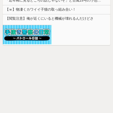
「近年稀に見るどころの話じゃないぞ」と台風15号の予想進路に困惑する人が多数、偏西風が全く通用していないんだけど……
【ｗ】物凄くカワイイ子猫の取っ組み合い！
【閲覧注意】俺が近くにいると機械が壊れるんだけどさ