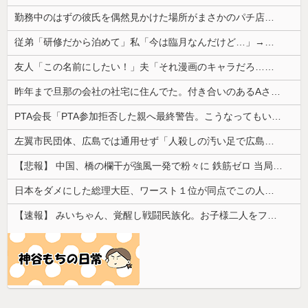
勤務中のはずの彼氏を偶然見かけた場所がまさかのパチ店だった。楽しそうな姿を見た私は思わず固まり…
従弟「研修だから泊めて」私「今は臨月なんだけど…」→断りきれず了承したら、さらに図々しい要求まで飛び出して…
友人「この名前にしたい！」夫「それ漫画のキャラだろ…」→子供の名付けを巡って夫婦が大揉めになり…
昨年まで旦那の会社の社宅に住んでた。付き合いのあるAさんから友達扱いされるのが不愉快で返答がずれてる
PTA会長「PTA参加拒否した親へ最終警告。こうなってもいい？」
左翼市民団体、広島では通用せず「人殺しの汚い足で広島の土を踏むな！」→広島県民「お前らの方が汚いんじゃ！」「ワシらが広島県民じゃ」
【悲報】 中国、橋の欄干が強風一発で粉々に 鉄筋ゼロ 当局「接着剤でくっつけただけ」「正常で、品質問題はない」
日本をダメにした総理大臣、ワースト１位が同点でこの人ｗｗｗｗｗｗ
【速報】 みいちゃん、覚醒し戦闘民族化。お子様二人をフルボッコにしてしまう