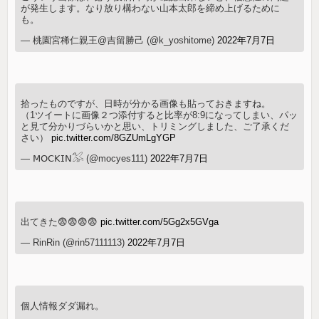
が発生します。なり放り構わない山本太郎を締め上げるために
も。
— 桃園宮稀仁親王@吉留勝己 (@k_yoshitome)
2022年7月7日
拾ったものですが、日時が分かる画像も貼っておきますね。
（1ツイートに画像２つ添付すると比率が8:9になってしまい、パッ
と見て分かりづらいかと思い、トリミングしました、ご了承くだ
さい）
pic.twitter.com/8GZUmLgYGP
— 𝖬𝖮𝖢𝖪𝖨𝖭𓅮 (@mocyes111)
2022年7月7日
出てきた😨😨😨😨
pic.twitter.com/5Gg2x5GVga
— RinRin (@rin57111113)
2022年7月7日
個人情報ダダ漏れ。