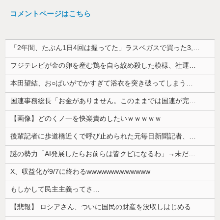
コメントページはこちら
「2年間、たぶん1日4回は握ってた」ラスベガスで買った3,000円のキーホルダーを調べたら
フジテレビが金の卵を産む鶏を自ら絞め殺した模様、社運を賭けたドル箱コンテンツが御蔵入りになってしまい……
本田望結、お○ぱいがでかすぎて浴衣を突き破ってしまう…
国連事務総長「お金がありません。このままでは国連が完全崩壊します。助けて下さい」
【画像】どのくノ一を快楽責めしたいｗｗｗｗｗ
後輩記者に歩道橋近くで呼び止められた元毎日新聞記者、「元毎日と名乗ってSNSで活動するな」と要求されてしまい……
謎の勢力「AI発展したらお前らは皆クビになるわ」→未だかつてAIのせいで失業したG民が0人の理由
X、収益化が9/7に終わるwwwwwwwwwwwww
もしかして民主主義ってさ…
【悲報】 ロシアさん、ついに国民の財産を没収しはじめる