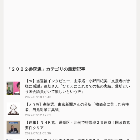
「２０２２参院選」カテゴリの最新記事
【ｗ】当選後インタビュー、山添拓・小野田紀美「支援者の皆
様に感謝」蓮舫さん「ひとえにこれまでの私の実績。蓮舫とい
う国会議員がいて欲しいという声」
2022/07/18 16:43
【え？w】参院選、東京新聞さんの分析「物価高に苦しむ有権
者、与党対策に異議」
2022/07/12 12:02
【速報】ＮＨＫ党、選挙区・比例で得票率２％達成！国政政党
要件クリア
2022/07/11 05:36