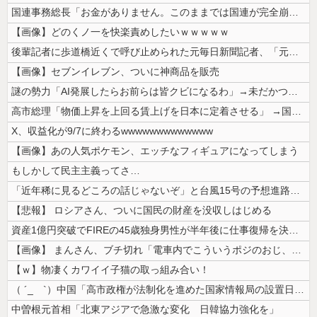
国連事務総長「お金がありません。このままでは国連が完全崩壊します。助け...
【画像】どのくノ一を快楽責めしたいｗｗｗｗｗ
後輩記者に歩道橋近くで呼び止められた元毎日新聞記者、「元毎日と名乗って...
【画像】セブンイレブン、ついに神商品を販売
謎の勢力「AI発展したらお前らは皆クビになるわ」→未だかつてAIのせい...
高市総理「物価上昇を上回る賃上げを日本に定着させる」 →国家公務員月給...
X、収益化が9/7に終わるwwwwwwwwwwwww
【画像】あの人気ポケモン、エッチなフィギュアになってしまう
もしかして民主主義ってさ…
「近年稀に見るどころの話じゃないぞ」と台風15号の予想進路に困惑する人...
【悲報】 ロシアさん、ついに国民の財産を没収しはじめる
資産1億円突破でFIREの45歳独身男性が半年後に仕事復帰を決意した「...
【画像】 まんさん、ブチ切れ「電車内でこういうポジのおじ、ガチでイラネ...
【ｗ】物凄くカワイイ子猫の取っ組み合い！
（ ´_ゝ`）中国「高市政権が法制化を進めた国家情報局の設置日が7月3...
中曽根元首相「北東アジアで急激な変化 日韓協力強化を」