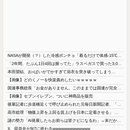
NASAが開発（？）した冷感ポンチョ「着るだけで体感-15℃」←これ
「2年間、たぶん1日4回は握ってた」ラスベガスで買った3,000円のキーホルダーを調べたら
本田望結、お○ぱいがでかすぎて浴衣を突き破ってしまう…
【画像】どのくノ一を快楽責めしたいｗｗｗｗｗ
国連事務総長「お金がありません。このままでは国連が完全崩壊します。助けて下さい」
【画像】セブンイレブン、ついに神商品を販売
後輩記者に歩道橋近くで呼び止められた元毎日新聞記者、「元毎日と名乗ってSNSで活動するな」と要求されてしまい……
高市総理「物価上昇を上回る賃上げを日本に定着させる」 →国家公務員月給3.51％増へ 人事院の勧告を受け
謎の勢力「AI発展したらお前らは皆クビになるわ」→未だかつてAIのせいで失業したG民が0人の理由
X、収益化が9/7に終わるwwwwwwwwwwwww