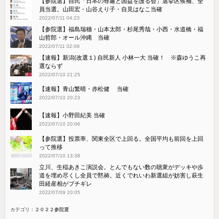
【参院選】自民「日本の尊厳と国益を護る会」選挙区候補、全
員当選。山田宏・山谷えり子・自見はなこ当確
2022/07/11 04:23
【参院選】福島瑞穗・山本太郎・杉尾秀哉・小西・水道橋・福
山哲郎・オール沖縄 当確
2022/07/11 02:09
【速報】新潟(改選１) 自民新人 小林一大 当確！ ※森ゆうこ再
選ならず
2022/07/10 21:25
【速報】青山繁晴・赤松健 当確
2022/07/10 20:23
【速報】小野田紀美 当確
2022/07/10 20:06
【参院選】投票率、関東全区で上回る。全国平均も前回を上回
って推移
2022/07/10 13:38
立川、生稲あきこ演説会。とんでもない数の聴衆がデッキや歩
道を埋め尽くし全員で黙祷。近くでれいわ新選組が妨害し萩生
田経産相がブチギレ
2022/07/09 20:05
カテゴリ：
２０２２参院選