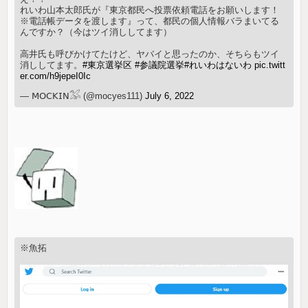
れいわ山本太郎氏が『東京都民へ投票依頼電話をお願いします！
※電話帳データを渡します』って、都民の個人情報バラまいてる
んですか？（今はツイ消ししてます）
高井氏も呼びかけてたけど、ヤバイと思ったのか、そちらもツイ
消ししてます。
#東京選挙区
#参議院選挙
#れいわはないわ
pic.twitt
er.com/h9jepeI0Ic
— 𝖬𝖮𝖢𝖪𝖨𝖭𓅮 (@mocyes111)
July 6, 2022
※魚拓