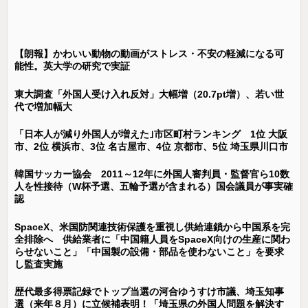
【朗報】かわいい動物の動画がストレス・不安の軽減になる可
能性。英大学の研究で実証
東大調査「外国人受け入れ反対」大幅増（20.7pt増）、若い世
代で増加幅大
「日本人が減り外国人が増えた｣市区町村ランキング 1位 大阪
市、2位 横浜市、3位 名古屋市、4位 京都市、5位 埼玉県川口市
韓国サッカー協会 2011～12年に外国人審判員・監督官ら10数
人を性接待（W杯予選、五輪予選が含まれる）国会議員が事実確
認
SpaceX、米国防関連技術保護を重視し供給連鎖から中国系を完
全排除へ 供給業者に「中国籍人員をSpaceX向けの生産に関わ
らせないこと」「中国製の設備・部品を使わないこと」を要求
し監査実施
歴代最多得票記録でトップ当選の河合ゆうすけ市議、埼玉知事
選（来年８月）に立候補表明！「埼玉県の外国人問題を解決す