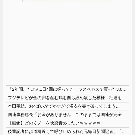
「2年間、たぶん1日4回は握ってた」ラスベガスで買った3,000円のキーホルダーを調べたら
フジテレビが金の卵を産む鶏を自ら絞め殺した模様、社運を賭けたドル箱コンテンツが御蔵入りになってしまい……
本田望結、お○ぱいがでかすぎて浴衣を突き破ってしまう…
国連事務総長「お金がありません。このままでは国連が完全崩壊します。助けて下さい」
【画像】どのくノ一を快楽責めしたいｗｗｗｗｗ
後輩記者に歩道橋近くで呼び止められた元毎日新聞記者、「元毎日と名乗ってSNSで活動するな」と要求されてしまい……