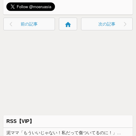
home
前の記事
次の記事
RSS【VIP】
泥ママ「もういいじゃない！私だって傷ついてるのに！」→盗みを責められた泥ママがまさかの被害者アピール。その言い分に周囲から笑いが漏れてしまい…