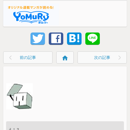
home
前の記事
次の記事
え！？