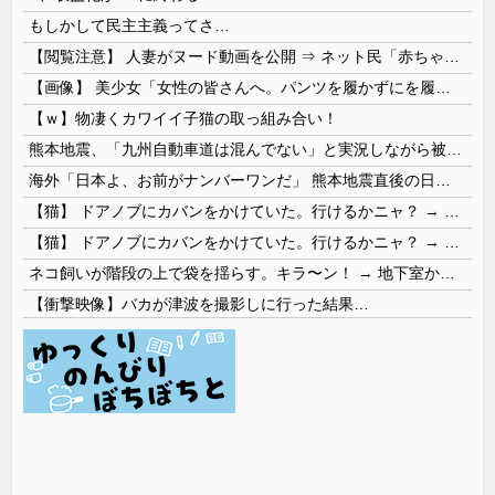
もしかして民主主義ってさ…
【閲覧注意】 人妻がヌード動画を公開 ⇒ ネット民「赤ちゃんに絶対に母乳を上げないで！」（衝撃動画）
【画像】 美少女「女性の皆さんへ。パンツを履かずにを履いてみてください」
【ｗ】物凄くカワイイ子猫の取っ組み合い！
熊本地震、「九州自動車道は混んでない」と実況しながら被災地へ向かう有名アナなどに批判殺到 全国紙記者「最新の状況をいち早く伝えることは報道機関としての責務」「情報を取り上げることには大きな意義がある」
海外「日本よ、お前がナンバーワンだ」 熊本地震直後の日本の対応のスピードに世界が衝撃
【猫】 ドアノブにカバンをかけていた。行けるかニャ？ → 猫はこうなります…
【猫】 ドアノブにカバンをかけていた。行けるかニャ？ → 猫はこうなります…
ネコ飼いが階段の上で袋を揺らす。キラ〜ン！ → 地下室からヤツが現れる…
【衝撃映像】バカが津波を撮影しに行った結果…