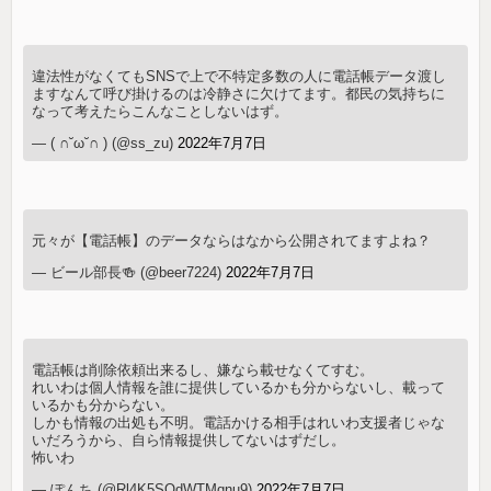
違法性がなくてもSNSで上で不特定多数の人に電話帳データ渡し
ますなんて呼び掛けるのは冷静さに欠けてます。都民の気持ちに
なって考えたらこんなことしないはず。
— ( ∩˘ω˘∩ ) (@ss_zu)
2022年7月7日
元々が【電話帳】のデータならはなから公開されてますよね？
— ビール部長🍻 (@beer7224)
2022年7月7日
電話帳は削除依頼出来るし、嫌なら載せなくてすむ。
れいわは個人情報を誰に提供しているかも分からないし、載って
いるかも分からない。
しかも情報の出処も不明。電話かける相手はれいわ支援者じゃな
いだろうから、自ら情報提供してないはずだし。
怖いわ
— ぽんち (@Rl4K5SOdWTMqnu9)
2022年7月7日