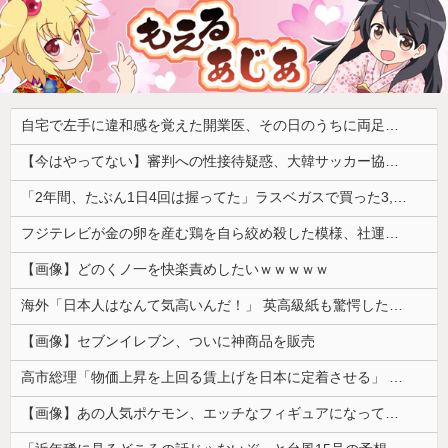
自宅で左手に違和感を覚えた開業医、その日のうちに両足が動かなくなり入院すると……
【今はやってない】審判への性接待疑惑、大韓サッカー協会が声明「現在は一切発生していない」「世界中のサッカー界関係者の皆さんにお詫び」
「2年間、たぶん1日4回は握ってた」ラスベガスで買った3,000円のキーホルダーを調べたら
フジテレビが金の卵を産む鶏を自ら絞め殺した模様、社運を賭けたドル箱コンテンツが御蔵入りになってしまい……
【画像】どのくノ一を快楽責めしたいｗｗｗｗｗ
海外「日本人はなんて気高いんだ！」 英高級紙も驚愕した極限の中の日本人の姿に世界が衝撃
【画像】セブンイレブン、ついに神商品を販売
高市総理「物価上昇を上回る賃上げを日本に定着させる」 →国家公務員月給3.51％増へ 人事院の勧告を受け
【画像】あの人気ポケモン、エッチなフィギュアになってしまう