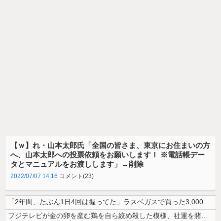
【ｗ】れ・山本太郎氏「全国の皆さま、東京にお住まいの方
へ、山本太郎への投票依頼をお願いします！ ※電話帳デー
タとマニュアルをお渡しします」→削除
2022/07/07 14:16
コメント(23)
「2年間、たぶん1日4回は握ってた」ラスベガスで買った3,000円のキ...
フジテレビが金の卵を産む鶏を自ら絞め殺した模様、社運を賭けたドル箱コン...