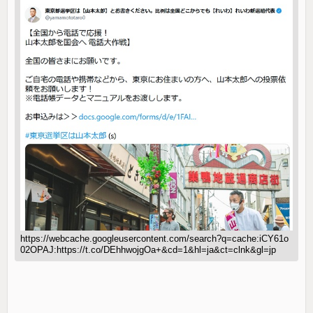
https://webcache.googleusercontent.com/search?q=cache:iCY61o
02OPAJ:https://t.co/DEhhwojgOa+&cd=1&hl=ja&ct=clnk&gl=jp