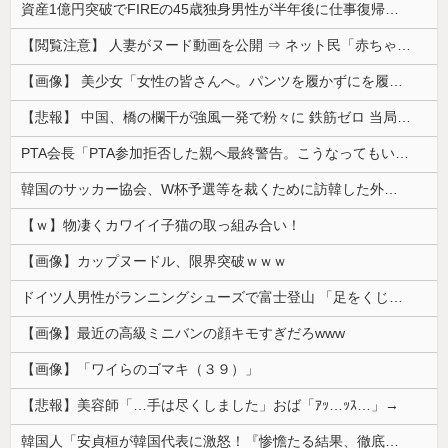
資産1億円突破でFIREの45歳独身男性が半年後に仕事復帰を決意した「1通の通知」
【閲覧注意】 人妻がヌード動画を公開 ⇒ ネット民「赤ちゃんに絶対に母乳を上げないで！」（衝撃動画）
【画像】 美少女「女性の皆さんへ。パンツを履かずにを履いてみてください」
【悲報】 中国、橋の欄干が強風一発で粉々に 鉄筋ゼロ 当局「接着剤でくっつけただけ」「正常で、品質問題はない」
PTA会長「PTA参加拒否した親へ最終警告。こうなってもいい？」
韓国のサッカー協会、W杯予選等を裁くために訪韓した外国人審判を「性接待」していた……大して強くもないチームが潤沢な予算を持ってりゃそうなるわな
【ｗ】物凄くカワイイ子猫の取っ組み合い！
【画像】カップヌードル、限界突破ｗｗｗ
ドイツ人男性がランニングシューズで富士登山 「足をくじいて動けない」
【画像】最近の高級ミニバンの顔キモすぎだろwww
【画像】「ワイらのゴマキ（３９）」
【悲報】美容師「…手は尽くしました」おば「ｱｯ…ｯｽ…」→
韓国人「安貞桓が韓国代表に激怒！『惨憺たる結果、徹底的な刷新が必要だ』と監督や協会を痛烈批判」