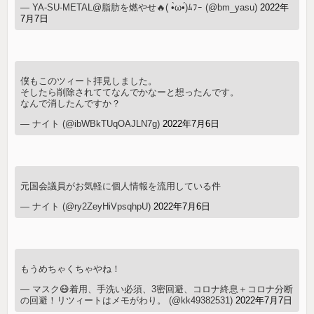
— YA-SU-METAL@脂肪を燃やせ🔥( •̀ω•́)ﾑﾌｰ (@bm_yasu)
2022年
7月7日
僕もこのツィート拝見しました。
そしたら削除されててなんでかなーと想ったんです。
なんで消したんですか？
— ナイト (@ibWBkTUqOAJLN7g)
2022年7月6日
元国会議員がお気軽に個人情報を流用している件
— ナイト (@ry2ZeyHiVpsqhpU)
2022年7月6日
もうめちゃくちゃやね！
— マスク😷着用、手洗い必須、3密回避、コロナ終息＋コロナ分断
の回避！リツィートはメモがわり。 (@kk49382531)
2022年7月7日