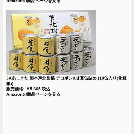
Amazonの商品ページを見る
JAあしきた 熊本芦北柑橘 デコポン&甘夏缶詰め (10缶入り(化粧
箱))
販売価格: ￥5,665 税込
Amazonの商品ページを見る