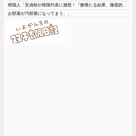
韓国人「安貞桓が韓国代表に激怒！『惨憺たる結果、徹底的な刷新が必要だ』と監督や協会を痛烈批判」
お部屋が汚部屋になってまう、、