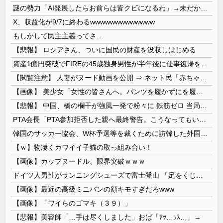
謎の勢力「AI発展したらお前らは皆クビになるわ」→未だかつてAIのせいで失業したG民が0人の理由
X、収益化が9/7に終わるwwwwwwwwwwwww
もしかして民主主義ってさ…
【悲報】 ロシアさん、ついに国民の財産を没収しはじめる
資産1億円突破でFIREの45歳独身男性が半年後に仕事復帰を決意した「1通の通知」
【閲覧注意】 人妻がヌード動画を公開 ⇒ ネット民「赤ちゃんに絶対に母乳を上げないで！」（衝撃動画）
【画像】 美少女「女性の皆さんへ。パンツを履かずにを履いてみてください」
【悲報】 中国、橋の欄干が強風一発で粉々に 鉄筋ゼロ 当局「接着剤でくっつけただけ」「正常で、品質問題はない」
PTA会長「PTA参加拒否した親へ最終警告。こうなってもいい？」
韓国のサッカー協会、W杯予選等を裁くために訪韓した外国人審判を「性接待」していた……大して強くもないチームが潤沢な予算を持ってりゃそうなるわな
【ｗ】物凄くカワイイ子猫の取っ組み合い！
【画像】カップヌードル、限界突破ｗｗｗ
ドイツ人男性がランニングシューズで富士登山 「足をくじいて動けない」
【画像】最近の高級ミニバンの顔キモすぎだろwww
【画像】「ワイらのゴマキ（３９）」
【悲報】美容師「…手は尽くしました」おば「ｱｯ…ｯｽ…」→