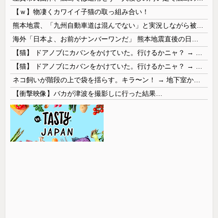
【ｗ】物凄くカワイイ子猫の取っ組み合い！
熊本地震、「九州自動車道は混んでない」と実況しながら被災地へ向かう有名アナなどに批判殺到 全国紙記者「最新の状況をいち早く伝えることは報道機関としての責務」「情報を取り上げることには大きな意義がある」
海外「日本よ、お前がナンバーワンだ」 熊本地震直後の日本の対応のスピードに世界が衝撃
【猫】 ドアノブにカバンをかけていた。行けるかニャ？ → 猫はこうなります…
【猫】 ドアノブにカバンをかけていた。行けるかニャ？ → 猫はこうなります…
ネコ飼いが階段の上で袋を揺らす。キラ〜ン！ → 地下室からヤツが現れる…
【衝撃映像】バカが津波を撮影しに行った結果…