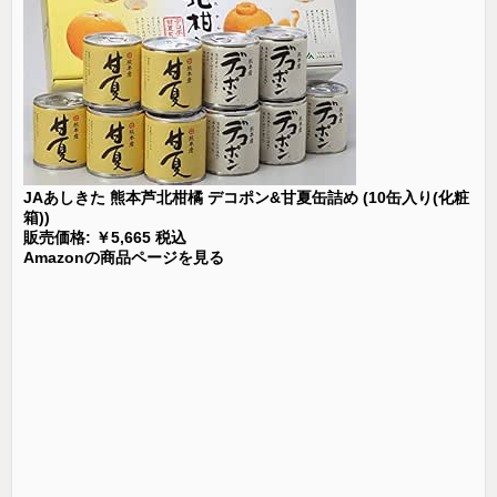
JAあしきた 熊本芦北柑橘 デコポン&甘夏缶詰め (10缶入り(化粧
箱))
販売価格: ￥5,665 税込
Amazonの商品ページを見る