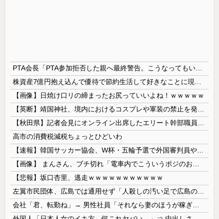
PTA会長「PTA参加拒否した親へ最終警告。こうなってもいい？」
株資産7億円抱え込んで優待で節約生活して好きなことに現金使わないまま死んでく人の最後の言葉
【画像】日焼け口リの締まったお尻っていいよね！ｗｗｗｗｗ
【英断】靖国神社、境内におけるコスプレや軍装の禁止を発表「厳粛で神聖なる場所」
【秋田県】記者会見にオンライン出席したエリート幹部職員、バスローブ姿でタバコを吸いながら説明 県が聞き取りへ
高市の消費税減税ちょっとひどいわ
【速報】韓国サッカー協会、W杯・五輪予選で外国審判員や監督官を性接待！！！！
【画像】 まんさん、ブチ切れ「電車内でこういうポジのおじ、ガチでイラネ」→
【悲報】坂口杏里、逃走ｗｗｗｗｗｗｗｗｗｗｗ
左翼市民団体、広島では通用せず「人殺しの汚い足で広島の土を踏むな！」→広島県民「お前らの方が汚いんじゃ！」「ワシらが広島県民じゃ」
会社「君、転勤ね」→ 男性社員「それなら妻のほうが稼ぎいいんで辞めます」⇒ 結果・・・
外国人「日本人女のイキ方、何これヤバい…」⇒ 中出しされ痙攣する姿が海外で話題に