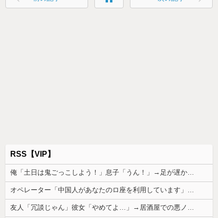
RSS【VIP】
俺「土日は鬼ごっこしよう！」息子「うん！」→足が遅かった息子と本気で遊び続けた10年後…
オペレーター「中国人があなたのロ座を利用しています」私「そんなはずない！」→Amazonで買い物をした後、とんでもない事態に…
友人「冗談じゃん」彼女「やめてよ…」→居酒屋での悪ノリが原因で、なぜか俺まで責められることになり…