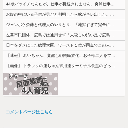
44歳バツイチなんだが、仕事が長続きしません。突然仕事に行くのが嫌になって...
お腹の中にいる子供が男だと判明したら嫁がキレ出した。嫁はどうしても女が欲しかったらしく...
ジャンポケ斎藤と代理人のやりとり、「地獄すぎて完全にコントになってる……」と衝撃を受ける人が続出中
左翼市民団体、広島では通用せず「人殺しの汚い足で広島の土を踏むな！」→広島県民「お前らの方が汚いんじゃ！」「ワシらが広島県民じゃ」
日本をダメにした総理大臣、ワースト１位が同点でこの人ｗｗｗｗｗｗ
【速報】 みいちゃん、覚醒し戦闘民族化。お子様二人をフルボッコにしてしまう
【画像】 トラックの運ちゃん御用達ターミナル食堂のざっかけないオムライスｗｗｗｗｗｗｗｗｗｗ
コメントページはこちら