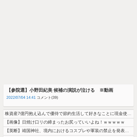
【参院選】小野田紀美 候補の演説が泣ける ※動画
2022/07/04 14:41
コメント(39)
株資産7億円抱え込んで優待で節約生活して好きなことに現金使わないまま死...
【画像】日焼け口リの締まったお尻っていいよね！ｗｗｗｗｗ
【英断】靖国神社、境内におけるコスプレや軍装の禁止を発表「厳粛で神聖な...