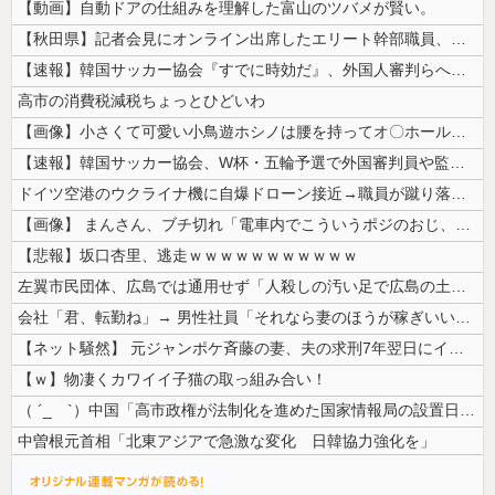
【動画】自動ドアの仕組みを理解した富山のツバメが賢い。
【秋田県】記者会見にオンライン出席したエリート幹部職員、バスローブ姿で...
【速報】韓国サッカー協会『すでに時効だ』、外国人審判らへ性的接待疑惑→...
高市の消費税減税ちょっとひどいわ
【画像】小さくて可愛い小鳥遊ホシノは腰を持ってオ〇ホールを使うかの様な...
【速報】韓国サッカー協会、W杯・五輪予選で外国審判員や監督官を性接待！...
ドイツ空港のウクライナ機に自爆ドローン接近→職員が蹴り落とす→偶然起爆...
【画像】 まんさん、ブチ切れ「電車内でこういうポジのおじ、ガチでイラネ...
【悲報】坂口杏里、逃走ｗｗｗｗｗｗｗｗｗｗｗ
左翼市民団体、広島では通用せず「人殺しの汚い足で広島の土を踏むな！」→...
会社「君、転勤ね」→ 男性社員「それなら妻のほうが稼ぎいいんで辞めます...
【ネット騒然】 元ジャンポケ斉藤の妻、夫の求刑7年翌日にインスタ更新！...
【ｗ】物凄くカワイイ子猫の取っ組み合い！
（ ´_ゝ`）中国「高市政権が法制化を進めた国家情報局の設置日が7月3...
中曽根元首相「北東アジアで急激な変化 日韓協力強化を」