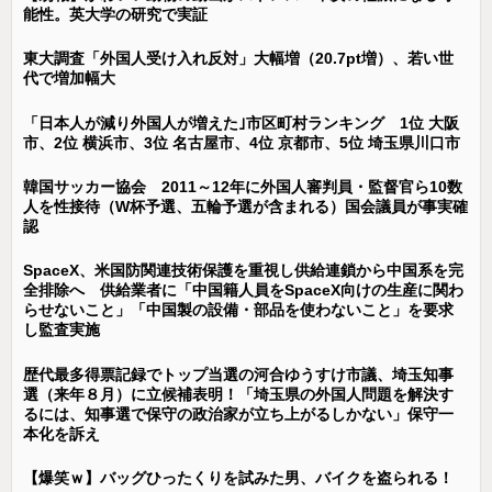
能性。英大学の研究で実証
東大調査「外国人受け入れ反対」大幅増（20.7pt増）、若い世
代で増加幅大
「日本人が減り外国人が増えた｣市区町村ランキング 1位 大阪
市、2位 横浜市、3位 名古屋市、4位 京都市、5位 埼玉県川口市
韓国サッカー協会 2011～12年に外国人審判員・監督官ら10数
人を性接待（W杯予選、五輪予選が含まれる）国会議員が事実確
認
SpaceX、米国防関連技術保護を重視し供給連鎖から中国系を完
全排除へ 供給業者に「中国籍人員をSpaceX向けの生産に関わ
らせないこと」「中国製の設備・部品を使わないこと」を要求
し監査実施
歴代最多得票記録でトップ当選の河合ゆうすけ市議、埼玉知事
選（来年８月）に立候補表明！「埼玉県の外国人問題を解決す
るには、知事選で保守の政治家が立ち上がるしかない」保守一
本化を訴え
【爆笑ｗ】バッグひったくりを試みた男、バイクを盗られる！