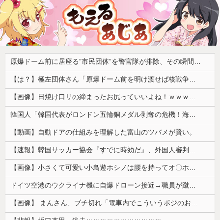
原爆ドーム前に居座る”市民団体”を警官隊が排除、その瞬間に周囲で見守っていた観客たちが……
【は？】極左団体さん「原爆ドーム前を明け渡せば核戦争が始まる！」→ 観衆のマジレスが鋭すぎるとネットで話題に → ｗｗｗｗｗｗｗｗｗｗｗｗ
【画像】日焼け口リの締まったお尻っていいよね！ｗｗｗｗｗ
韓国人「韓国代表がロンドン五輪銅メダル剥奪の危機！海外メディアが『時効の壁を越えてIOCの調査対象になり得る』と報道！」
【動画】自動ドアの仕組みを理解した富山のツバメが賢い。
【速報】韓国サッカー協会『すでに時効だ』、外国人審判らへ性的接待疑惑→ロンドン五輪は銅メダルはく奪の可能性「審判の国籍は日本、UAE、イラン」
【画像】小さくて可愛い小鳥遊ホシノは腰を持ってオ〇ホールを使うかの様なセッ〇スが解であるｗｗｗｗｗ
ドイツ空港のウクライナ機に自爆ドローン接近→職員が蹴り落とす→偶然起爆装置が壊れセーフ
【画像】 まんさん、ブチ切れ「電車内でこういうポジのおじ、ガチでイラネ」→