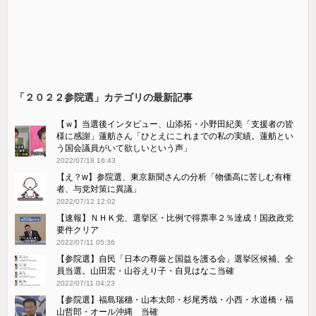
「２０２２参院選」カテゴリの最新記事
【ｗ】当選後インタビュー、山添拓・小野田紀美「支援者の皆
様に感謝」蓮舫さん「ひとえにこれまでの私の実績。蓮舫とい
う国会議員がいて欲しいという声」
2022/07/18 16:43
【え？w】参院選、東京新聞さんの分析「物価高に苦しむ有権
者、与党対策に異議」
2022/07/12 12:02
【速報】ＮＨＫ党、選挙区・比例で得票率２％達成！国政政党
要件クリア
2022/07/11 05:36
【参院選】自民「日本の尊厳と国益を護る会」選挙区候補、全
員当選。山田宏・山谷えり子・自見はなこ当確
2022/07/11 04:23
【参院選】福島瑞穗・山本太郎・杉尾秀哉・小西・水道橋・福
山哲郎・オール沖縄 当確