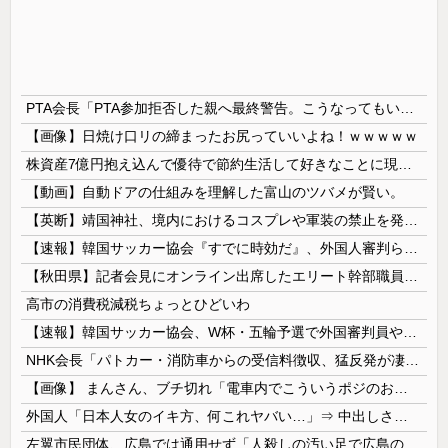
PTA会長「PTA参加拒否した親へ最終警告。こうなってもいい？」
【画像】日焼け口リの締まったお尻っていいよね！ｗｗｗｗｗ
株資産7億円抱え込んで優待で節約生活して好きなことに現金使わないまま死んでく人の最後の言葉
【動画】自動ドアの仕組みを理解した富山のツバメが賢い。
【英断】靖国神社、境内におけるコスプレや軍装の禁止を発表「厳粛で神聖なる場所」
【速報】韓国サッカー協会『すでに時効だ』、外国人審判らへ性的接待疑惑→ロンドン五輪は銅メダルはく奪の可能性「審判の国籍は日本、UAE、イラン」
【秋田県】記者会見にオンライン出席したエリート幹部職員、バスローブ姿でタバコを吸いながら説明 県が聞き取りへ
高市の消費税減税ちょっとひどいわ
【速報】韓国サッカー協会、W杯・五輪予選で外国審判員や監督官を性接待！！！！
NHK会長「パトカー・消防車からの受信料徴収、猛反発が凄いので検討し直します…」
【画像】 まんさん、ブチ切れ「電車内でこういうポジのおじ、ガチでイラネ」→
外国人「日本人女のイキ方、何これヤバい…」⇒ 中出しされ痙攣する姿が海外で話題に
左翼市民団体、広島では通用せず「人殺しの汚い足で広島の土を踏むな！」→広島県民「お前らの方が汚いんじゃ！」「ワシらが広島県民じゃ」