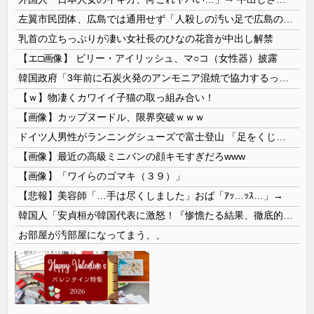
左翼市民団体、広島では通用せず「人殺しの汚い足で広島の土を踏むな！」→広島県民「お前らの方が汚いんじゃ！」「ワシらが広島県民じゃ」
乳首の立ちっぷりが凄い女社長のひなの花音が中出し解禁
【エ□画像】 ビリー・アイリッシュ、マ○コ（女性器）披露
韓国政府「3年前に石炭火発のアンモニア混焼で協力するっていったけどあれ取りやめな。政権変わったし」……韓国とまともな協力ができない理由、これなんですよね
【ｗ】物凄くカワイイ子猫の取っ組み合い！
【画像】カップヌードル、限界突破ｗｗｗ
ドイツ人男性がランニングシューズで富士登山 「足をくじいて動けない」
【画像】最近の高級ミニバンの顔キモすぎだろwww
【画像】「ワイらのゴマキ（３９）」
【悲報】美容師「…手は尽くしました」おば「ｱｯ…ｯｽ…」→
韓国人「安貞桓が韓国代表に激怒！『惨憺たる結果、徹底的な刷新が必要だ』と監督や協会を痛烈批判」
お部屋が汚部屋になってまう、、