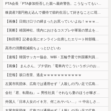
PTA会長「PTA参加拒否した親へ最終警告。こうなってもいい？」
株資産7億円抱え込んで優待で節約生活して好きなことに現金使わないまま死んでく人の最後の言葉
【画像】日焼け口リの締まったお尻っていいよね！ｗｗｗｗｗ
【英断】靖国神社、境内におけるコスプレや軍装の禁止を発表「厳粛で神聖なる場所」
【秋田県】記者会見にオンライン出席したエリート幹部職員、バスローブ姿でタバコを吸いながら説明 県が聞き取りへ
高市の消費税減税ちょっとひどいわ
【速報】韓国サッカー協会、W杯・五輪予選で外国審判員や監督官を性接待！！！！
【画像】 まんさん、ブチ切れ「電車内でこういうポジのおじ、ガチでイラネ」→
【悲報】坂口杏里、逃走ｗｗｗｗｗｗｗｗｗｗｗ
左翼市民団体、広島では通用せず「人殺しの汚い足で広島の土を踏むな！」→広島県民「お前らの方が汚いんじゃ！」「ワシらが広島県民じゃ」
会社「君、転勤ね」→ 男性社員「それなら妻のほうが稼ぎいいんで辞めます」⇒ 結果・・・
外国人「日本人女のイキ方、何これヤバい…」⇒ 中出しされ痙攣する姿が海外で話題に
左翼市民団体、広島では通用せず「人殺しの汚い足で広島の土を踏むな！」→広島県民「お前らの方が汚いんじゃ！」「ワシらが広島県民じゃ」