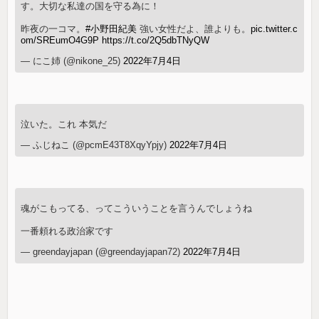
す。大切な私達の国を守る為に！
昨夜の一コマ。
#小野田紀美
強い女性だよ、誰よりも。
pic.twitter.c
om/SREumO4G9P
https://t.co/2Q5dbTNyQW
— にこ姉 (@nikone_25)
2022年7月4日
泣いた。これ 本気だ
— ふじねこ (@pcmE43T8XqyYpjy)
2022年7月4日
魂がこもってる、ってこういうことを言うんでしょうね
一番頼れる政治家です
— greendayjapan (@greendayjapan72)
2022年7月4日