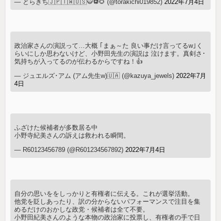
— とらきち🇯🇵🇹🇼🇺🇸🐯⚽️🌻 (@torakichi019852)
2022年7月4日
政治家さんの演説って…大概 ｢まぁ～た 良い事だけ言ってるw｣く
らいにしか思わないけど、小野田先生の演説は 泣けます。真剣さ･
気持ちが入ってるのが伝わるからですね！👍
— ジュエルズ･アム (アム先生w)🇺🇦 (@kazuya_jewels)
2022年7月
4日
ふざけた候補者が多数居る中
小野寺紀美さんの訴えは救われる瞬間。
— R60123456789 (@R601234567892)
2022年7月4日
自分の思いををしっかりと有権者に伝える。これが選挙活動。
他党を貶しあったり、訳の分からないパフォーマンスで注目を集
めるだけのおかしな政党・候補者は全て不要。
小野田紀美さんのような本物の政治家に投票し、有権者の手で日