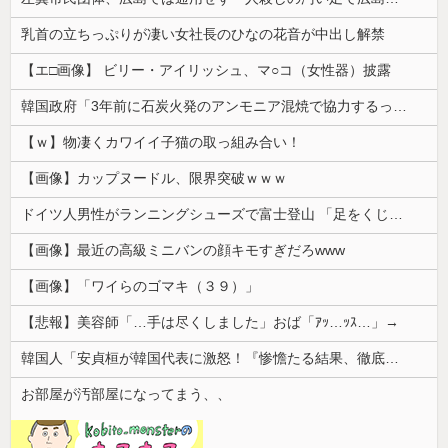
乳首の立ちっぷりが凄い女社長のひなの花音が中出し解禁
【エ□画像】 ビリー・アイリッシュ、マ○コ（女性器）披露
韓国政府「3年前に石炭火発のアンモニア混焼で協力するっていったけどあれ取りやめな。政権変わったし」……韓国とまともな協力ができない理由、これなんですよね
【ｗ】物凄くカワイイ子猫の取っ組み合い！
【画像】カップヌードル、限界突破ｗｗｗ
ドイツ人男性がランニングシューズで富士登山 「足をくじいて動けない」
【画像】最近の高級ミニバンの顔キモすぎだろwww
【画像】「ワイらのゴマキ（３９）」
【悲報】美容師「…手は尽くしました」おば「ｱｯ…ｯｽ…」→
韓国人「安貞桓が韓国代表に激怒！『惨憺たる結果、徹底的な刷新が必要だ』と監督や協会を痛烈批判」
お部屋が汚部屋になってまう、、