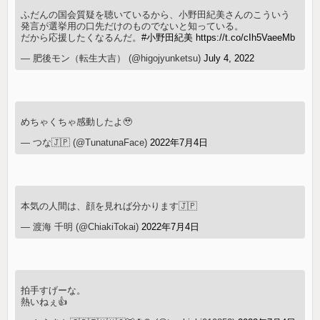
ふだんの国会質疑を聴いているから、小野田紀美さんのこういう
発言が選挙用の口先だけのものでないと知っている。
だから応援したくなるんだ。
#小野田紀美
https://t.co/cIh5VaeeMb
— 肥後モン（転生大吉） (@higojyunketsu)
July 4, 2022
めちゃくちゃ感動したよ🥹
— つな🇯🇵 (@TunatunaFace)
2022年7月4日
本気の人間は、顔を見れば分かります🇯🇵
— 渡海 千明 (@ChiakiTokai)
2022年7月4日
拍手すげーな。
熱いねぇ👍