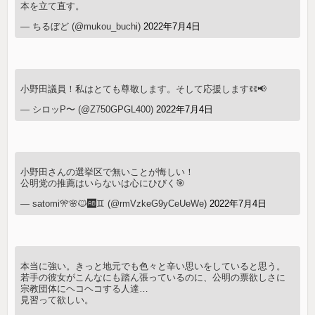
本を立て直す。
— ちるぼど (@mukou_buchi)
2022年7月4日
小野田議員！私はとても尊敬します。そして応援しますꉂꉂ📢
— シロッP〜 (@Z750GPGL400)
2022年7月4日
小野田さんの選挙区で無いことが悔しい！
公明党の推薦はいらないは心にひびく🎯
— satomi🎌🌸🐱🆎♊️ (@rmVzkeG9yCeUeWe)
2022年7月4日
本当に強い。きっと地元でも色々と辛い思いをしていると思う。
若手の彼女がこんなにも踏ん張っているのに、公明の票欲しさに
宗教団体にヘコヘコする人達…
見習って欲しい。