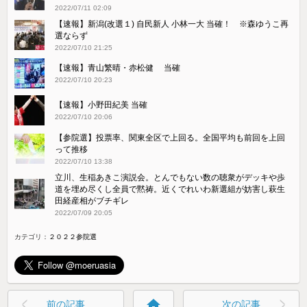
2022/07/11 02:09
【速報】新潟(改選１) 自民新人 小林一大 当確！ ※森ゆうこ再
選ならず
2022/07/10 21:25
【速報】青山繁晴・赤松健 当確
2022/07/10 20:23
【速報】小野田紀美 当確
2022/07/10 20:06
【参院選】投票率、関東全区で上回る。全国平均も前回を上回
って推移
2022/07/10 13:38
立川、生稲あきこ演説会。とんでもない数の聴衆がデッキや歩
道を埋め尽くし全員で黙祷。近くでれいわ新選組が妨害し萩生
田経産相がブチギレ
2022/07/09 20:05
カテゴリ：
２０２２参院選
home
前の記事
次の記事