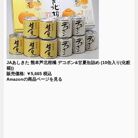
JAあしきた 熊本芦北柑橘 デコポン&甘夏缶詰め (10缶入り(化粧
箱))
販売価格: ￥5,665 税込
Amazonの商品ページを見る