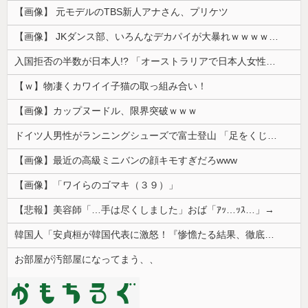
【画像】 元モデルのTBS新人アナさん、プリケツ
【画像】 JKダンス部、いろんなデカパイが大暴れｗｗｗｗｗｗｗ
入国拒否の半数が日本人!? 「オーストラリアで日本人女性が売春」
【ｗ】物凄くカワイイ子猫の取っ組み合い！
【画像】カップヌードル、限界突破ｗｗｗ
ドイツ人男性がランニングシューズで富士登山 「足をくじいて動けない」
【画像】最近の高級ミニバンの顔キモすぎだろwww
【画像】「ワイらのゴマキ（３９）」
【悲報】美容師「…手は尽くしました」おば「ｱｯ…ｯｽ…」→
韓国人「安貞桓が韓国代表に激怒！『惨憺たる結果、徹底的な刷新が必要だ』と監督や協会を痛烈批判」
お部屋が汚部屋になってまう、、