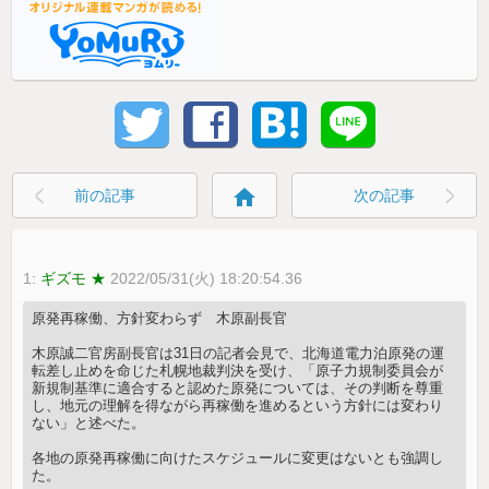
home
前の記事
次の記事
1:
ギズモ ★
2022/05/31(火) 18:20:54.36
原発再稼働、方針変わらず 木原副長官
木原誠二官房副長官は31日の記者会見で、北海道電力泊原発の運
転差し止めを命じた札幌地裁判決を受け、「原子力規制委員会が
新規制基準に適合すると認めた原発については、その判断を尊重
し、地元の理解を得ながら再稼働を進めるという方針には変わり
ない」と述べた。
各地の原発再稼働に向けたスケジュールに変更はないとも強調し
た。