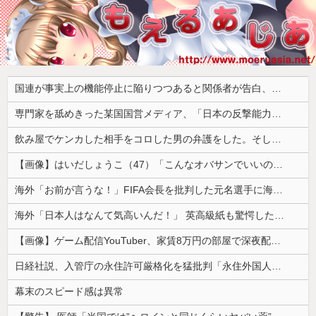
国連が事実上の機能停止に陥りつつあると関係者が告白、特に役に立たないくせに高給だけ毟り取った結果……
専門家を舐めきった某国国営メディア、「日本の反撃能力が地域を不安定化させている」というストーリーで番組制作を進めようとするも……
飲み屋でケンカした相手をコロした男の弁護をした。そして数年後、因果応報を思わせる出来事が…
【画像】はいだしょうこ（47）「こんなオバサンでいいの…？」
海外「お前が言うな！」FIFA会長を批判した元名選手に海外から猛反発！（海外の反応）
海外「日本人はなんて気高いんだ！」 英高級紙も驚愕した極限の中の日本人の姿に世界が衝撃
【画像】ゲーム配信YouTuber、家賃8万円の部屋で深夜配信→管理会社から厳重注意されてお気持ち表明
日経社説、入管庁の永住許可厳格化を猛批判「永住外国人の生活保護受給をなくす目的、外国人の意欲をそがないか懸念」「外国人を一時的な労働力ではなく、...
幕末のスピード感は異常