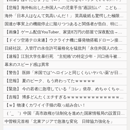
【悲報】海外転出した外国人への児童手当“過誤払い” こども家庭庁「不正...
海外「日本人はなんて気高いんだ！」 英高級紙も驚愕した極限の中の日本人...
国連が事実上の機能停止に陥りつつあると関係者が告白、特に役に立たないく...
【画像】ゲーム配信YouTuber、家賃8万円の部屋で深夜配信→管理会...
【ドイツ空港テロ未遂】ウクライナ機に爆発物搭載ドローン接近→空港職員が...
日経社説、入管庁の永住許可厳格化を猛批判「永住外国人の生活保護受給をな...
【速報】江別大学生暴行死 “主犯格”の特定少年・川口侑斗被告に「無期懲...
幕末のスピード感は異常
【警告】 医師「米国では”ヘロインと同じくらいヤバい薬”が日本では平気...
【悲報】 夏のピーク、もう終わってたｗｗｗｗｗ
【緊急】 今の若者に急増している『コレ』依存、めちゃくちゃ深刻な模様w...
【吉報】 博多どんたくエチすぎるｗｗｗｗｗｗｗｗｗｗｗｗｗｗｗ
【ｗ】物凄くカワイイ子猫の取っ組み合い！
（ ´_ゝ`）中国「高市政権が法制化を進めた国家情報局の設置日が7月3...
中曽根元首相「北東アジアで急激な変化 日韓協力強化を」