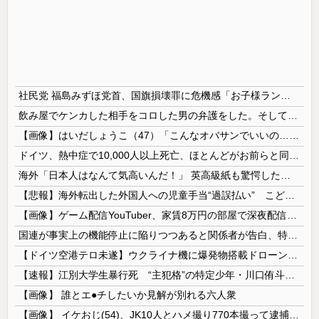
社民党 福島みずほ党首、国旗損壊罪に危機感「お子様ランチの日の丸は折っても破っても処罰されない、 どうでしょう。本当にそうなのか」
飲み屋でケンカした相手をコロした男の弁護をした。そして数年後、因果応報を思わせる出来事が…
【画像】はいだしょうこ（47）「こんなオバサンでいいの…？」
ドイツ、熱中症で10,000人以上死亡、ほとんどがお前らと同年代で若者は元気💪
海外「日本人はなんて気高いんだ！」 英高級紙も驚愕した極限の中の日本人の姿に世界が衝撃
【悲報】海外転出した外国人への児童手当“過誤払い” こども家庭庁「不正受給の件数・総額は把握していない」
【画像】ゲーム配信YouTuber、家賃8万円の部屋で深夜配信→管理会社から厳重注意されてお気持ち表明
国連が事実上の機能停止に陥りつつあると関係者が告白、特に役に立たないくせに高給だけ毟り取った結果……
【ドイツ空港テロ未遂】ウクライナ機に爆発物搭載ドローン接近→空港職員が蹴り落とす 偶然起爆せず最悪の事態回避「高性能C4搭載していた」
【速報】江別大学生暴行死 “主犯格”の特定少年・川口侑斗被告に「無期懲役」の判決 当時17歳少年に「懲役30年」の判決
【画像】 誰とエ●チしたいか見解が別れる六人衆
【画像】 イケおじ(54)、JK10人とハメ撮り770本撮って逮捕ｗｗｗｗｗｗｗ