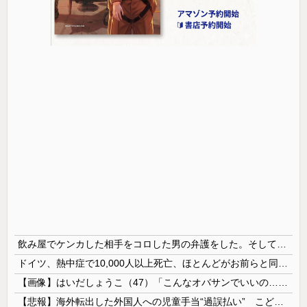
飲み屋でケンカした相手をコロした男の弁護をした。そして数年後、因果応報を思わせる出来事が…
ドイツ、熱中症で10,000人以上死亡、ほとんどがお前らと同年代で若者は元気💪
【画像】はいだしょうこ（47）「こんなオバサンでいいの…？」
【悲報】海外転出した外国人への児童手当“過誤払い” こども家庭庁「不正受給の件数・総額は把握していない」