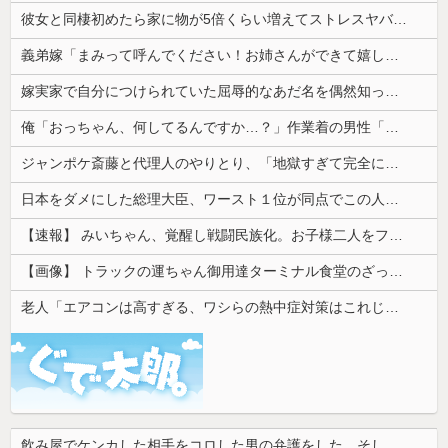
彼女と同棲初めたら家に物が5倍くらい増えてストレスヤバい。3LDKで余裕だろと思ってたけど全部埋めやがった
義弟嫁「まみって呼んでください！お姉さんができて嬉しいです！」私「えっ、距離感すごいな…」→その後も驚きの連続で…
嫁実家で自分につけられていた屈辱的なあだ名を偶然知ってしまった。しかも嫁も黙っていたようで…
俺「おっちゃん、何してるんですか…？」作業着の男性「…」→歩道橋の上で目にした光景に言葉を失った…
ジャンポケ斎藤と代理人のやりとり、「地獄すぎて完全にコントになってる……」と衝撃を受ける人が続出中
日本をダメにした総理大臣、ワースト１位が同点でこの人ｗｗｗｗｗｗ
【速報】 みいちゃん、覚醒し戦闘民族化。お子様二人をフルボッコにしてしまう
【画像】 トラックの運ちゃん御用達ターミナル食堂のざっかけないオムライスｗｗｗｗｗｗｗｗｗｗ
老人「エアコンは高すぎる、ワシらの熱中症対策はこれじゃよ」
飲み屋でケンカした相手をコロした男の弁護をした。そして数年後、因果応報を思わせる出来事が…