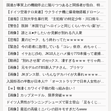
国連が事実上の機能停止に陥りつつあると関係者が告白、特に役に立たないくせに高給だけ毟り取った結果……
【ドイツ空港テロ未遂】ウクライナ機に爆発物搭載ドローン接近→空港職員が蹴り落とす 偶然起爆せず最悪の事態回避「高性能C4搭載していた」
【速報】江別大学生暴行死 “主犯格”の特定少年・川口侑斗被告に「無期懲役」の判決 当時17歳少年に「懲役30年」の判決
【警告】 医師「米国では”ヘロインと同じくらいヤバい薬”が日本では平気で処方されてる」
【画像】 誰とエ●チしたいか見解が別れる六人衆
【悲報】 夏のピーク、もう終わってたｗｗｗｗｗ
【緊急】 今の若者に急増している『コレ』依存、めちゃくちゃ深刻な模様w w w w w w w w w w
【画像】 イケおじ(54)、JK10人とハメ撮り770本撮って逮捕ｗｗｗｗｗｗｗ
【動画】 ”別れさせ屋” のセ○クス、凄すぎるｗｗｗ そりゃ肉便器に堕ちるわｗｗｗ
【画像】 元モデルのTBS新人アナさん、プリケツ
【画像】 JKダンス部、いろんなデカパイが大暴れｗｗｗｗｗｗｗ
入国拒否の半数が日本人!? 「オーストラリアで日本人女性が売春」
【ｗ】物凄くカワイイ子猫の取っ組み合い！
【画像】カップヌードル、限界突破ｗｗｗ
ドイツ人男性がランニングシューズで富士登山 「足をくじいて動けない」
【画像】最近の高級ミニバンの顔キモすぎだろwww