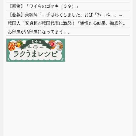
【画像】「ワイらのゴマキ（３９）」
【悲報】美容師「…手は尽くしました」おば「ｱｯ…ｯｽ…」→
韓国人「安貞桓が韓国代表に激怒！『惨憺たる結果、徹底的な刷新が必要だ』と監督や協会を痛烈批判」
お部屋が汚部屋になってまう、、