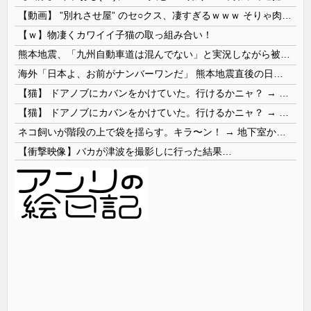
【動画】 ”別れさせ屋” のセ○クス、凄すぎるｗｗｗ そりゃ肉便器に堕ちるわｗｗｗ
【ｗ】物凄くカワイイ子猫の取っ組み合い！
熊本地震、「九州自動車道は混んでない」と実況しながら被災地へ向かう有名アナなどに批判殺到 全国紙記者「最新の状況をいち早く伝えることは報道機関としての責務」「情報を取り上げることには大きな意義がある」
海外「日本よ、お前がナンバーワンだ」 熊本地震直後の日本の対応のスピードに世界が衝撃
【猫】 ドアノブにカバンをかけていた。行けるかニャ？ → 猫はこうなります…
【猫】 ドアノブにカバンをかけていた。行けるかニャ？ → 猫はこうなります…
ネコ飼いが階段の上で袋を揺らす。キラ〜ン！ → 地下室からヤツが現れる…
【衝撃映像】バカが津波を撮影しに行った結果…