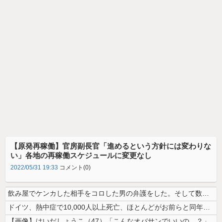
【原発再稼働】官房副長官「進めるという方針には変わりな
い」各地の再稼働スケジュールに変更なし
2022/05/31 19:33
コメント(0)
飲み屋でケンカした相手をコロした男の弁護をした。そして数年後、因果応報...
ドイツ、熱中症で10,000人以上死亡、ほとんどがお前らと同年代で若者...
【画像】はいだしょうこ（47）「こんなオバサンでいいの…？」