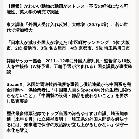
【朗報】かわいい動物の動画がストレス・不安の軽減になる可
能性。英大学の研究で実証
東大調査「外国人受け入れ反対」大幅増（20.7pt増）、若い世
代で増加幅大
「日本人が減り外国人が増えた｣市区町村ランキング 1位 大阪
市、2位 横浜市、3位 名古屋市、4位 京都市、5位 埼玉県川口市
韓国サッカー協会 2011～12年に外国人審判員・監督官ら10数
人を性接待（W杯予選、五輪予選が含まれる）国会議員が事実確
認
SpaceX、米国防関連技術保護を重視し供給連鎖から中国系を完
全排除へ 供給業者に「中国籍人員をSpaceX向けの生産に関わ
らせないこと」「中国製の設備・部品を使わないこと」を要求
し監査実施
歴代最多得票記録でトップ当選の河合ゆうすけ市議、埼玉知事
選（来年８月）に立候補表明！「埼玉県の外国人問題を解決す
るには、知事選で保守の政治家が立ち上がるしかない」保守一
本化を訴え