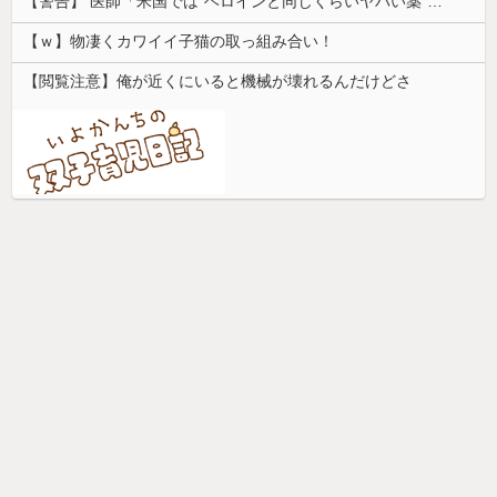
【警告】 医師「米国では”ヘロインと同じくらいヤバい薬”が日本では平気で処方されてる」
【ｗ】物凄くカワイイ子猫の取っ組み合い！
【閲覧注意】俺が近くにいると機械が壊れるんだけどさ