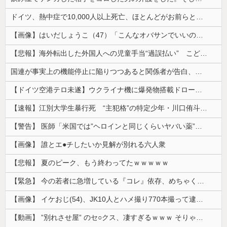
ドイツ、熱中症で10,000人以上死亡、ほとんどがお前らと同年代で若者は元気💪
【画像】はいだしょうこ（47）「こんなオバサンでいいの…？」
【悲報】海外転出した外国人への児童手当“過誤払い” こども家庭庁「不正受給の件数・総額は把握していない」
国連が事実上の機能停止に陥りつつあると関係者が告白、特に役に立たないくせに高給だけ毟り取った結果……
【ドイツ空港テロ未遂】ウクライナ機に爆発物搭載ドローン接近→空港職員が蹴り落とす 偶然起爆せず最悪の事態回避「高性能C4搭載していた」
【速報】江別大学生暴行死 “主犯格”の特定少年・川口侑斗被告に「無期懲役」の判決 当時17歳少年に「懲役30年」の判決
【警告】 医師「米国では”ヘロインと同じくらいヤバい薬”が日本では平気で処方されてる」
【画像】 誰とエ●チしたいか見解が別れる六人衆
【悲報】 夏のピーク、もう終わってたｗｗｗｗｗ
【緊急】 今の若者に急増している『コレ』依存、めちゃくちゃ深刻な模様w w w w w w w w w w
【画像】 イケおじ(54)、JK10人とハメ撮り770本撮って逮捕ｗｗｗｗｗｗｗ
【動画】 ”別れさせ屋” のセ○クス、凄すぎるｗｗｗ そりゃ肉便器に堕ちるわｗｗｗ