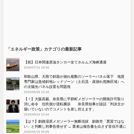
「エネルギー政策」カテゴリの最新記事
【祝】日本関連原油タンカー全てホルムズ海峡通過
2026/07/14 18:34
和歌山県、大雨で斜面が崩れ複数のソーラーパネル落下 地質
専門家は急傾斜地レッドゾーン（土石流・崖崩れ危険区域）へ
の太陽光パネル設置を問題視
2026/06/29 13:34
【！】大阪高裁、奈良県に平群町メガソーラーの開発許可取り
消し命令 住民側が逆転勝訴 奈良県知事が談話「判決文が
届いていないのでコメントを差し控えます」
2026/06/19 10:44
【は？】釧路湿原メガソーラー無断伐採 釧路市「悪質ではな
い」と判断し刑事告発せず → 業者は報告書を出さず音信不通に
2026/06/16 09:08