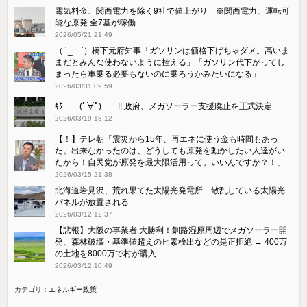
電気料金、関西電力を除く9社で値上がり ※関西電力、運転可
能な原発 全7基が稼働
2026/05/21 21:49
（ ´_ゝ`）橋下元府知事「ガソリンは価格下げちゃダメ。高いま
まだとみんな使わないように控える」「ガソリン代下がってし
まったら車乗る必要もないのに乗ろうかみたいになる」
2026/03/31 09:59
ｷﾀ━━(ﾟ∀ﾟ)━━!! 政府、メガソーラー支援廃止を正式決定
2026/03/19 18:12
【！】テレ朝「震災から15年、再エネに使う金も時間もあっ
た。出来なかったのは、どうしても原発を動かしたい人達がい
たから！自民党が原発を最大限活用って。いいんですか？！」
2026/03/15 21:38
北海道岩見沢、荒れ果てた太陽光発電所 散乱している太陽光
パネルが放置される
2026/03/12 12:37
【悲報】大阪の事業者 大勝利！釧路湿原周辺でメガソーラー開
発、森林破壊・基準値超えのヒ素検出などの是正拒絶 → 400万
の土地を8000万で村が購入
2026/03/12 10:49
カテゴリ：
エネルギー政策