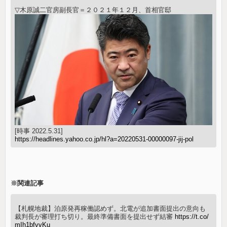
▽木原誠二官房副長官＝２０２１年１２月、首相官邸
[時事 2022.5.31]
https://headlines.yahoo.co.jp/hl?a=20220531-00000097-jij-pol
※関連記事
【札幌地裁】泊原発再稼働認めず。北電が追加書面提出の意向も
裁判長が審理打ち切り。最終準備書面を提出せず結審
https://t.co/
mIh1bfvvKu