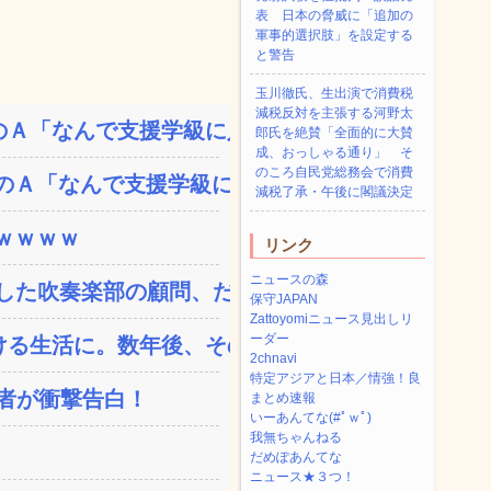
表 日本の脅威に「追加の
軍事的選択肢」を設定する
と警告
玉川徹氏、生出演で消費税
減税反対を主張する河野太
Ａ「なんで支援学級に入れ...
郎氏を絶賛「全面的に大賛
成、おっしゃる通り」 そ
のころ自民党総務会で消費
Ａ「なんで支援学級に入...
減税了承・午後に閣議決定
ｗｗｗｗ
リンク
ニュースの森
た吹奏楽部の顧問、だが...
保守JAPAN
Zattoyomiニュース見出しリ
ーダー
る生活に。数年後、そのツ...
2chnavi
特定アジアと日本／情強！良
演者が衝撃告白！
まとめ速報
いーあんてな(#ﾟｗﾟ)
我無ちゃんねる
だめぽあんてな
ニュース★３つ！