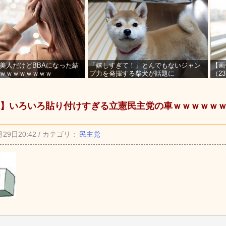
美人だけどBBAになった結
「嬉しすぎて！」とんでもないジャン
【画
ｗｗｗｗｗｗｗｗ
プ力を発揮する柴犬が話題に
（2
を募
】いろいろ貼り付けすぎる立憲民主党の車ｗｗｗｗｗ
月29日20:42 / カテゴリ：
民主党