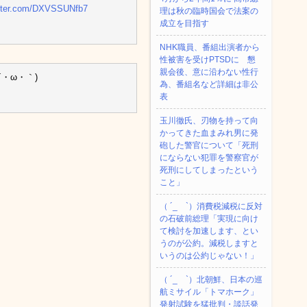
itter.com/DXVSSUNfb7
理は秋の臨時国会で法案の
成立を目指す
NHK職員、番組出演者から
性被害を受けPTSDに 懇
親会後、意に沿わない性行
・ω・｀)
為、番組名など詳細は非公
表
玉川徹氏、刃物を持って向
かってきた血まみれ男に発
砲した警官について「死刑
にならない犯罪を警察官が
死刑にしてしまったという
こと」
（ ´_ゝ`）消費税減税に反対
の石破前総理「実現に向け
て検討を加速します、とい
うのが公約。減税しますと
いうのは公約じゃない！」
（ ´_ゝ`）北朝鮮、日本の巡
航ミサイル「‌トマホーク」
発射試験を猛批判・談話発