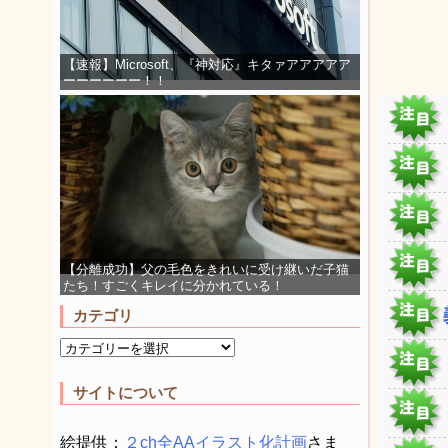
【速報】Microsoft、『神対応』キタァアアアアア
ーーーーーー！！
【分離成功】父の毛色をきれいに受け継いだ子猫
たち！すごくキレイに分かれている！
カテゴリ
サイトについて
絵提供：
２ch全AAイラスト化計画
さま