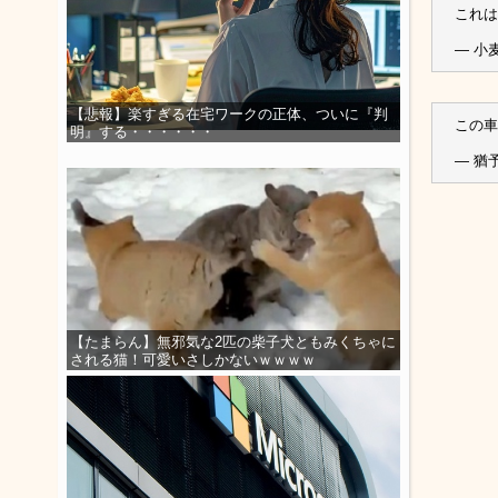
これ
— 小麦
【悲報】楽すぎる在宅ワークの正体、ついに『判
この車
明』する・・・・・・
— 猶
【たまらん】無邪気な2匹の柴子犬ともみくちゃに
される猫！可愛いさしかないｗｗｗｗ