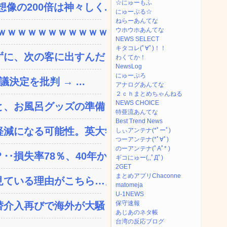
☆にゅーもふ
の200倍は神々しく...
にゅーぷる☆
ねらーあんてな
ｗｗｗｗｗｗｗｗｗｗｗ...
ウホウホあんてな
NEWS SELECT
キタコレ(ﾟ∀ﾟ)！！
、次の客に出すんだ！ ...
わくてか！
NewsLog
にゅーぷろ
決定を批判 → ...
アナログあんてな
２ｃｈまとめちゃんねる
NEWS CHOICE
、お風呂グッズの準備しと...
特亜流あんてな
Best Trend News
減になる可能性。英大学の...
しぃアンテナ(*ﾟーﾟ)
つーアンテナ(*ﾟ∀ﾟ)
のーアンテナ(ﾟAﾟ* )
失率78％、40年か...
ギコにゅー(,,ﾟДﾟ)
2GET
まとめアプリChaconne
ている理由がこちら…」→...
matomeja
U-1NEWS
保守速報
替介入再びで海外が大騒ぎ
あじあのネタ帳
台湾の反応ブログ