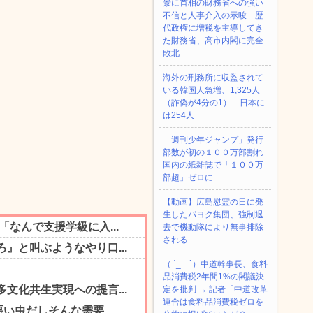
景に首相の財務省への強い
不信と人事介入の示唆 歴
代政権に増税を主導してき
た財務省、高市内閣に完全
敗北
海外の刑務所に収監されて
いる韓国人急増、1,325人
（詐偽が4分の1） 日本に
は254人
「週刊少年ジャンプ」発行
部数が初の１００万部割れ
国内の紙雑誌で「１００万
部超」ゼロに
【動画】広島慰霊の日に発
生したパヨク集団、強制退
去で機動隊により無事排除
される
（ ´_ゝ`）中道幹事長、食料
品消費税2年間1%の閣議決
定を批判 → 記者「中道改革
連合は食料品消費税ゼロを