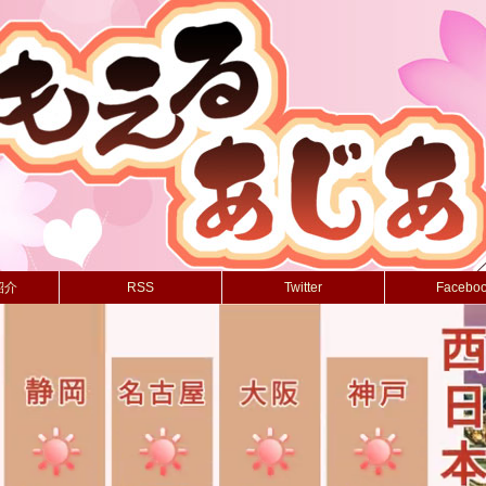
紹介
RSS
Twitter
Facebo