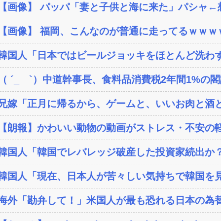
【画像】 パッパ「妻と子供と海に来た」パシャ←想像
【画像】 福岡、こんなのが普通に走ってるｗｗｗｗ
韓国人「日本ではビールジョッキをほとんど洗わずに
（ ´_ゝ`）中道幹事長、食料品消費税2年間1%の閣議
兄嫁「正月に帰るから、ゲームと、いいお肉と酒と
【朗報】かわいい動物の動画がストレス・不安の軽
韓国人「韓国でレバレッジ破産した投資家続出か？‥損
韓国人「現在、日本人が苦々しい気持ちで韓国を見
海外「勘弁して！」米国人が最も恐れる日本の為