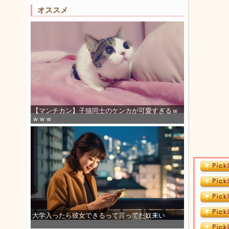
オススメ
【マンチカン】子猫同士のケンカが可愛すぎるｗ
ｗｗｗ
大学入ったら彼女できるって言ってた奴来い