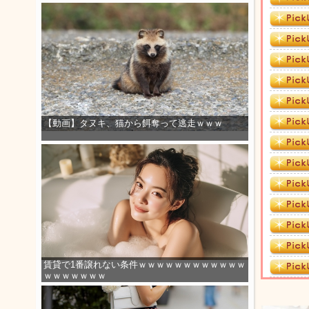
【動画】タヌキ、猫から餌奪って逃走ｗｗｗ
賃貸で1番譲れない条件ｗｗｗｗｗｗｗｗｗｗｗｗ
ｗｗｗｗｗｗｗ