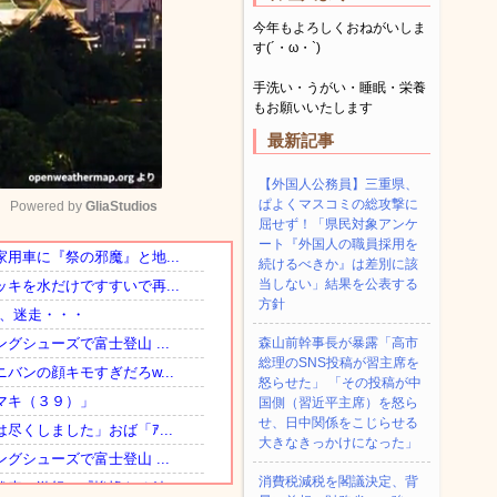
今年もよろしくおねがいしま
す(´・ω・`)
手洗い・うがい・睡眠・栄養
もお願いいたします
最新記事
【外国人公務員】三重県、
ぱよくマスコミの総攻撃に
Powered by 
GliaStudios
屈せず！「県民対象アンケ
ート『外国人の職員採用を
続けるべきか』は差別に該
Mute
当しない」結果を公表する
方針
森山前幹事長が暴露「高市
総理のSNS投稿が習主席を
怒らせた」 「その投稿が中
国側（習近平主席）を怒ら
せ、日中関係をこじらせる
大きなきっかけになった」
消費税減税を閣議決定、背