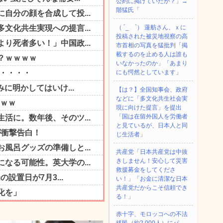
公約に掲げていたが？」→
階猛氏「
（ ´_ゝ`） 蓮舫さん、ｘに
投稿された被災地視察の高
市首相の写真を猛批判「掲
載するのを止める人は誰も
いなかったのか」「あまり
にも愕然としています」
【は？】全国知事会、政府
などに「多文化共生社会実
現に向けた提言」を提出
「国は在留外国人を労働者
と見ているが、日本人と同
じ生活者」
共産党「日本共産党は中抜
きしません！安心して災害
救援募金をしてくださ
い！」「お金に清潔な日本
共産党だからこそ信頼でき
る！」
赤十字、モロッコへの不法