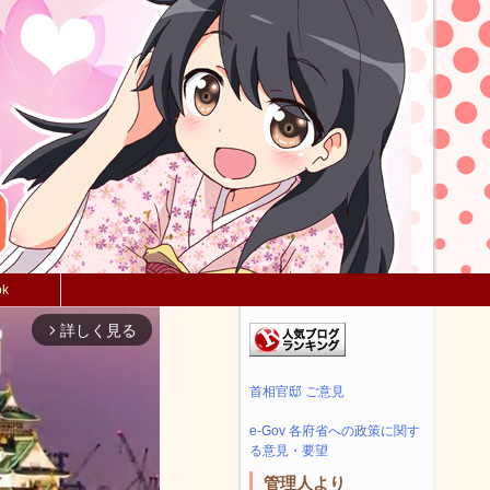
ok
詳しく見る
arrow_forward_ios
首相官邸 ご意見
e-Gov 各府省への政策に関す
る意見・要望
管理人より