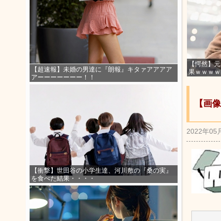
【愕然】元
【超速報】未婚の男達に『朗報』キタァアアアア
果ｗｗｗｗ
アーーーーーーー！！
【画像
2022年05
【衝撃】世田谷の小学生達、河川敷の『桑の実』
を食べた結果・・・・