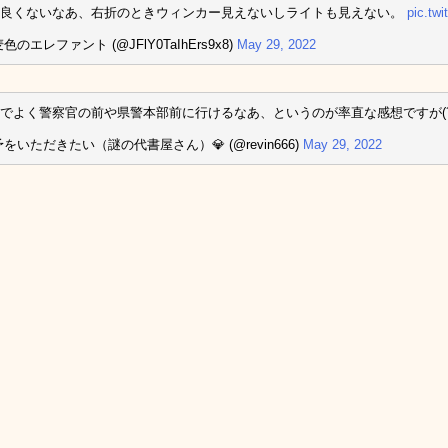
は良くないなあ、右折のときウィンカー見えないしライトも見えない。
pic.tw
色のエレファント (@JFlY0TaIhErs9x8)
May 29, 2022
でよく警察官の前や県警本部前に行けるなあ、というのが率直な感想ですが(´
予をいただきたい（謎の代書屋さん）💎 (@revin666)
May 29, 2022