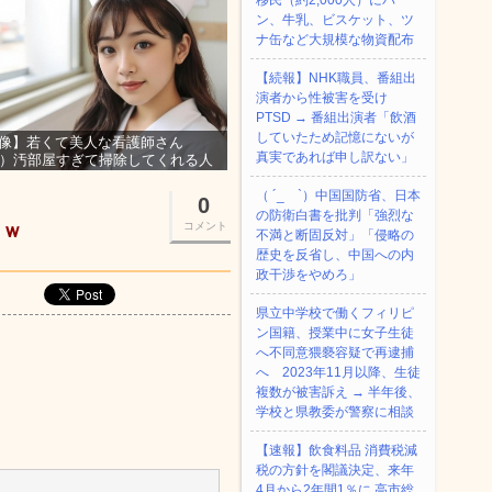
移民（約2,000人）にパ
ン、牛乳、ビスケット、ツ
ナ缶など大規模な物資配布
【続報】NHK職員、番組出
演者から性被害を受け
PTSD → 番組出演者「飲酒
していたため記憶にないが
像】若くて美人な看護師さん
真実であれば申し訳ない」
3）汚部屋すぎて掃除してくれる人
集ｗｗｗ
（ ´_ゝ`）中国国防省、日本
0
の防衛白書を批判「強烈な
ｗｗ
コメント
不満と断固反対」「侵略の
歴史を反省し、中国への内
政干渉をやめろ」
県立中学校で働くフィリピ
ン国籍、授業中に女子生徒
へ不同意猥褻容疑で再逮捕
へ 2023年11月以降、生徒
複数が被害訴え → 半年後、
学校と県教委が警察に相談
【速報】飲食料品 消費税減
税の方針を閣議決定、来年
4月から2年間1％に 高市総