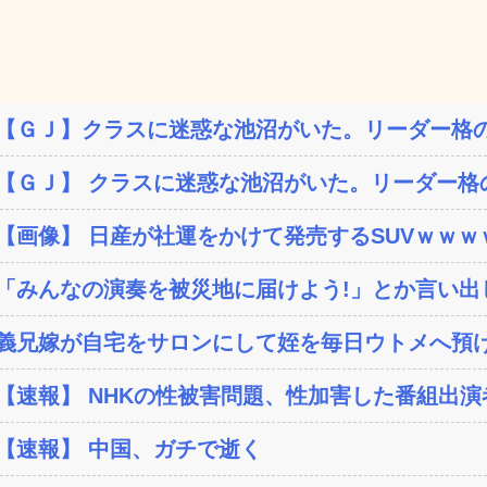
【ＧＪ】クラスに迷惑な池沼がいた。リーダー格の
【ＧＪ】 クラスに迷惑な池沼がいた。リーダー格の
【画像】 日産が社運をかけて発売するSUVｗｗｗ
「みんなの演奏を被災地に届けよう!」とか言い出し
義兄嫁が自宅をサロンにして姪を毎日ウトメへ預け
【速報】 NHKの性被害問題、性加害した番組出
【速報】 中国、ガチで逝く