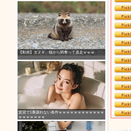
【動画】タヌキ、猫から餌奪って逃走ｗｗｗ
賃貸で1番譲れない条件ｗｗｗｗｗｗｗｗｗｗｗｗ
ｗｗｗｗｗｗｗ