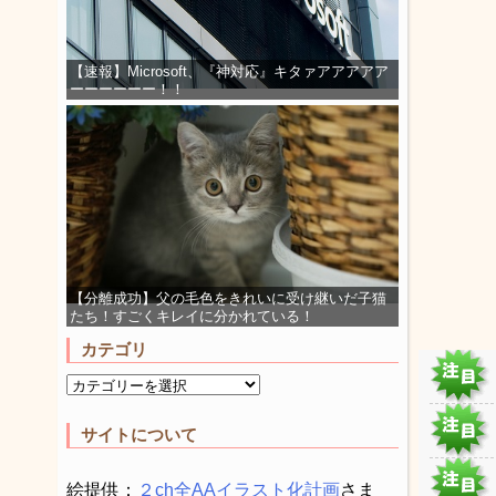
【速報】Microsoft、『神対応』キタァアアアアア
ーーーーーー！！
【分離成功】父の毛色をきれいに受け継いだ子猫
たち！すごくキレイに分かれている！
カテゴリ
サイトについて
絵提供：
２ch全AAイラスト化計画
さま