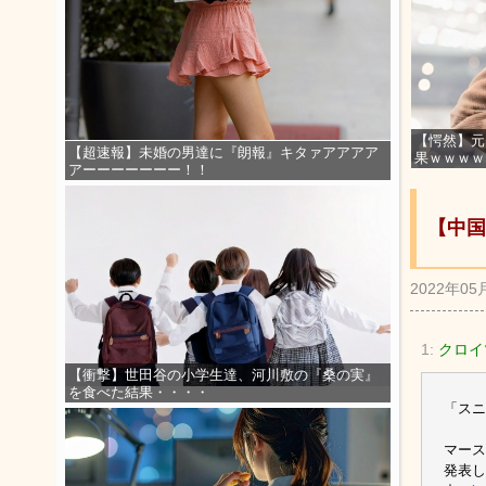
【愕然】元
【超速報】未婚の男達に『朗報』キタァアアアア
果ｗｗｗｗ
アーーーーーーー！！
【中国
2022年05
1:
クロイ
【衝撃】世田谷の小学生達、河川敷の『桑の実』
を食べた結果・・・・
「スニ
マース
発表し