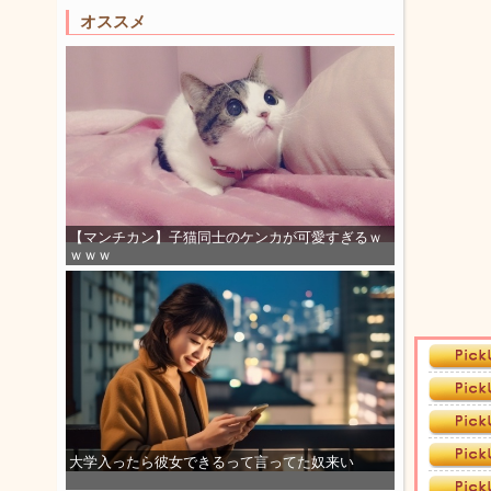
オススメ
【マンチカン】子猫同士のケンカが可愛すぎるｗ
ｗｗｗ
大学入ったら彼女できるって言ってた奴来い