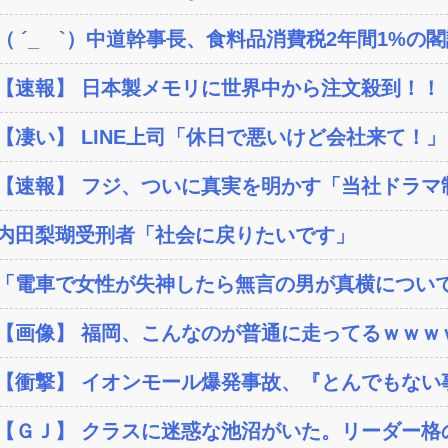
（ ´_ゝ`）中道幹事長、食料品消費税2年間1%の閣議
【速報】 日本製メモリに世界中から注文殺到！！！
【凄い】 LINE上司「休日で悪いけど会社来て！」
【速報】 フジ、ついに真実を明かす「当社ドラマ制作
内田梨瑚受刑者「社会に戻りたいです」
「電車で女性が失神したら無言の男が真横について
【画像】 福岡、こんなのが普通に走ってるｗｗｗｗ
【衝撃】 イオンモール爆発事故、『とんでもない事
【ＧＪ】 クラスに迷惑な池沼がいた。リーダー格の