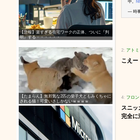
中。
ht
— 時
【悲報】楽すぎる在宅ワークの正体、ついに『判
明』する・・・・・・
2:
アトミ
こえー
【たまらん】無邪気な2匹の柴子犬ともみくちゃに
4:
フロン
される猫！可愛いさしかないｗｗｗｗ
スニッ
完全に