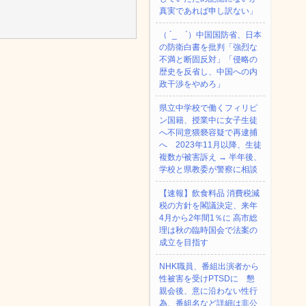
真実であれば申し訳ない」
（ ´_ゝ`）中国国防省、日本
の防衛白書を批判「強烈な
不満と断固反対」「侵略の
歴史を反省し、中国への内
政干渉をやめろ」
県立中学校で働くフィリピ
ン国籍、授業中に女子生徒
へ不同意猥褻容疑で再逮捕
へ 2023年11月以降、生徒
複数が被害訴え → 半年後、
学校と県教委が警察に相談
【速報】飲食料品 消費税減
税の方針を閣議決定、来年
4月から2年間1％に 高市総
理は秋の臨時国会で法案の
成立を目指す
NHK職員、番組出演者から
性被害を受けPTSDに 懇
親会後、意に沿わない性行
為、番組名など詳細は非公