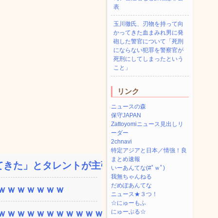
表
玉川徹氏、刃物を持って向
かってきた血まみれ男に発
砲した警官について「死刑
にならない犯罪を警察官が
死刑にしてしまったという
こと」
リンク
ニュースの森
保守JAPAN
Zattoyomiニュース見出しリ
ーダー
2chnavi
特定アジアと日本／情強！良
まとめ速報
きた」とタレントが主張、...
いーあんてな(#ﾟｗﾟ)
我無ちゃんねる
だめぽあんてな
ｗｗｗｗｗｗｗ
ニュース★３つ！
☆にゅーもふ
ｗｗｗｗｗｗｗｗｗｗｗ...
にゅーぷる☆