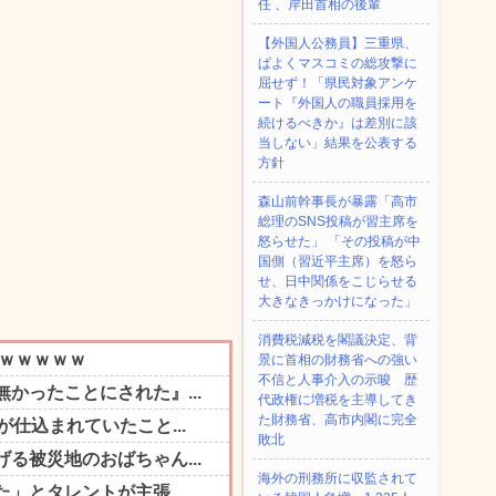
任 、岸田首相の後輩
【外国人公務員】三重県、
ぱよくマスコミの総攻撃に
屈せず！「県民対象アンケ
ート『外国人の職員採用を
続けるべきか』は差別に該
当しない」結果を公表する
方針
森山前幹事長が暴露「高市
総理のSNS投稿が習主席を
怒らせた」 「その投稿が中
国側（習近平主席）を怒ら
せ、日中関係をこじらせる
大きなきっかけになった」
消費税減税を閣議決定、背
景に首相の財務省への強い
不信と人事介入の示唆 歴
代政権に増税を主導してき
た財務省、高市内閣に完全
敗北
海外の刑務所に収監されて