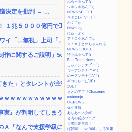
ねらーあんてな
ウホウホあんてな
決定を批判 → ...
NEWS SELECT
キタコレ(ﾟ∀ﾟ)！！
わくてか！
 １兆５０００億円で工...
NewsLog
にゅーぷろ
アナログあんてな
ワイ「…無視」上司「...
２ｃｈまとめちゃんねる
NEWS CHOICE
に関するご説明」5c...
特亜流あんてな
Best Trend News
しぃアンテナ(*ﾟーﾟ)
つーアンテナ(*ﾟ∀ﾟ)
のーアンテナ(ﾟAﾟ* )
ギコにゅー(,,ﾟДﾟ)
きた」とタレントが主張、...
2GET
まとめアプリChaconne
ｗｗｗｗｗｗｗｗｗｗｗ...
matomeja
U-1NEWS
保守速報
実』が判明してしまう・...
あじあのネタ帳
台湾の反応ブログ
大艦巨砲主義！
Ａ「なんで支援学級に入...
ば韓国～いい加減にしろ速報