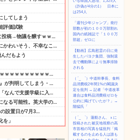
いる韓国人急増、1,325人
（詐偽が4分の1） 日本に
は254人
「週刊少年ジャンプ」発行
部数が初の１００万部割れ
国内の紙雑誌で「１００万
部超」ゼロに
【動画】広島慰霊の日に発
生したパヨク集団、強制退
去で機動隊により無事排除
される
（ ´_ゝ`）中道幹事長、食料
品消費税2年間1%の閣議決
定を批判 → 記者「中道改革
連合は食料品消費税ゼロを
公約に掲げていたが？」→
階猛氏「
（ ´_ゝ`） 蓮舫さん、ｘに
投稿された被災地視察の高
市首相の写真を猛批判「掲
載するのを止める人は誰も