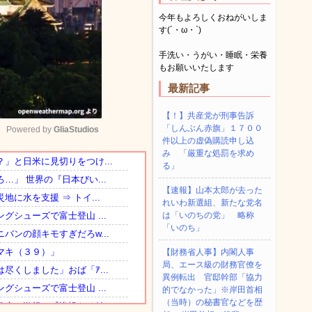
今年もよろしくおねがいしま
す(´・ω・`)
手洗い・うがい・睡眠・栄養
もお願いいたします
最新記事
【！】共産党が刑事告訴
「しんぶん赤旗」１７００
Powered by 
GliaStudios
件以上の虚偽購読申し込
み 「厳重な処罰を求め
る」
Mute
【速報】山本太郎が去った
れいわ新選組、新たな党名
は「いのちの党」 略称
「いのち」
【財務省人事】内閣人事
局、エース級の財務官僚を
異例転出 官邸幹部「協力
的でなかった」※岸田首相
（当時）の秘書官などを歴