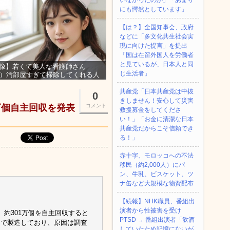
いなかったのか」「あまり
にも愕然としています」
【は？】全国知事会、政府
などに「多文化共生社会実
現に向けた提言」を提出
「国は在留外国人を労働者
と見ているが、日本人と同
像】若くて美人な看護師さん
じ生活者」
3）汚部屋すぎて掃除してくれる人
集ｗｗｗ
共産党「日本共産党は中抜
0
きしません！安心して災害
万個自主回収を発表
コメント
救援募金をしてくださ
い！」「お金に清潔な日本
共産党だからこそ信頼でき
る！」
赤十字、モロッコへの不法
移民（約2,000人）にパ
ン、牛乳、ビスケット、ツ
ナ缶など大規模な物資配布
【続報】NHK職員、番組出
演者から性被害を受け
約301万個を自主回収すると
PTSD → 番組出演者「飲酒
国で製造しており、原因は調査
していたため記憶にないが