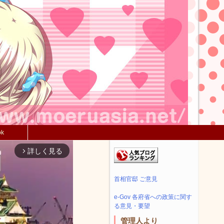
ok
詳しく見る
arrow_forward_ios
首相官邸 ご意見
e-Gov 各府省への政策に関す
る意見・要望
管理人より