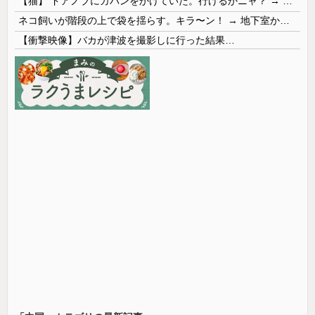
【猫】 ドアノブにカバンをかけていた。行けるかニャ？ → 猫はこうなります…
ネコ飼いが階段の上で袋を揺らす。キラ〜ン！ → 地下室からヤツが現れる…
【衝撃映像】バカが津波を撮影しに行った結果…