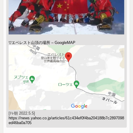
▽エベレスト山頂の場所 – GoogleMAP
[ﾃﾚ朝 2022.5.5]
https://news.yahoo.co.jp/articles/61c434ef0f4ba204188b7c2897098
ed46ba0a705