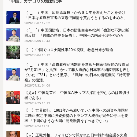
「中国」カテゴリの最新記事
（ ´_ゝ`）中国、広島原爆投下から８１年を迎えたことを受け
「日本は原爆被害者の立場で同情を買おうとするのを止めろ」
2026/08/07 12:52
（ ´_ゝ`）中国国防省、日本の防衛白書を批判「強烈な不満と断
固反対」「侵略の歴史を反省し、中国への内政干渉をやめろ」
2026/08/05 19:43
【！】中国でコロナ陽性率20％突破、救急外来が逼迫
2026/08/04 10:12
（ ´_ゝ`）中国「高市政権が法制化を進めた国家情報局の設置日
が7月31日」と批判「かつて非人道的な日本軍の細菌部隊を表し
ていた『731』という数字」「戦時中の日本の情報機関『特高警
察』の復活」
2026/07/31 04:09
【えw】中国副首相「中国産AIチップの採用を拒むものは裏切り
者である」
2026/07/25 14:13
【！】世界銀行、1981年から続いていた中国への融資を段階的
に廃止決定 中国に強硬姿勢のトランプ大統領が完全に停止を要
求 「中国のような大国に開発融資をすべきでない」
2026/07/24 11:11
【ｗ】王毅外相、フィリピンで開かれた日中韓外相会議を欠席