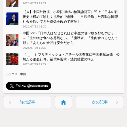
2026/07/23 19:29
【ｗ】中国外務省、小泉防衛相の核議論発言に逆上「日本の戦
後史上極めて珍しく挑発的で危険」「自己矛盾した言動は国際
社会を欺いてきた虚偽を改めて露呈！」
2026/07/23 02:32
中国SNS「日本人はなぜこれほど半生の食べ物を好むのか」
→「生の物は食べる勇気ない」「腹壊す」「生肉食べるなんて
獣」「あちらの食品は安全だから」
2026/07/20 12:33
（ ´_ゝ`）ブリティッシュ・スチール国有化に中国側猛反発「公
然たる強盗行為」補償を要求・法的措置の構え
2026/07/19 19:29
カテゴリ：
中国
home
前の記事
次の記事