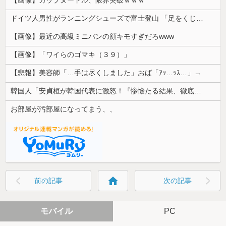
ドイツ人男性がランニングシューズで富士登山 「足をくじいて動けない」
【画像】最近の高級ミニバンの顔キモすぎだろwww
【画像】「ワイらのゴマキ（３９）」
【悲報】美容師「…手は尽くしました」おば「ｱｯ…ｯｽ…」→
韓国人「安貞桓が韓国代表に激怒！『惨憺たる結果、徹底的な刷新が必要だ』と監督や協会を痛烈批判」
お部屋が汚部屋になってまう、、
home
前の記事
次の記事
モバイル
PC