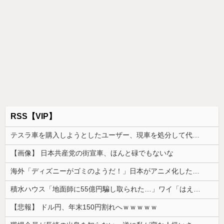
RSS【VIP】
テスラ車を購入しようとしたユーザー、現車を処分して代金を支払い、平日の納車日に予定を合わせた結果……
【画像】 日本共産党の街宣車、ほんと碌でもないな
海外「ディズニーがゴミのようだ！」日本がアニメ化した米人気SF作品に絶賛の声が殺到中
積水ハウス「地面師に55億円騙し取られた…」ワイ「はえーかわいそう…会社滅茶苦茶やろなぁ」
【悲報】 ドル円、年末150円割れへｗｗｗｗｗ