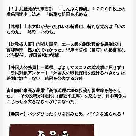
【！】共産党が刑事告訴 「しんぶん赤旗」１７００件以上の
虚偽購読申し込み 「厳重な処罰を求める」
【速報】山本太郎が去ったれいわ新選組、新たな党名は「いの
ちの党」 略称「いのち」
【財務省人事】内閣人事局、エース級の財務官僚を異例転出
官邸幹部「協力的でなかった」※岸田首相（当時）の秘書官な
どを歴任 、岸田首相の後輩
【外国人公務員】三重県、ぱよくマスコミの総攻撃に屈せず！
「県民対象アンケート『外国人の職員採用を続けるべきか』は
差別に該当しない」結果を公表する方針
森山前幹事長が暴露「高市総理のSNS投稿が習主席を怒らせ
た」 「その投稿が中国側（習近平主席）を怒らせ、日中関係を
こじらせる大きなきっかけになった」
【爆笑ｗ】バッグひったくりを試みた男、バイクを盗られる！