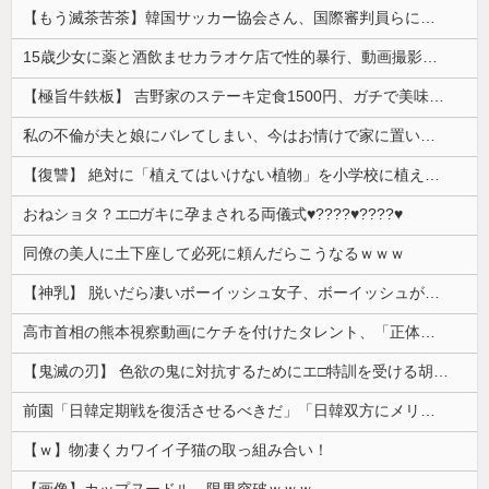
【もう滅茶苦茶】韓国サッカー協会さん、国際審判員らに『性接待』をしていたことが判明 2011～12年にかけて 日本審判も対象との指摘も
15歳少女に薬と酒飲ませカラオケ店で性的暴行、動画撮影 54歳無職を再逮捕 動画770本も見つかる
【極旨牛鉄板】 吉野家のステーキ定食1500円、ガチで美味そうｗｗｗ
私の不倫が夫と娘にバレてしまい、今はお情けで家に置いてもらっている状態です。行為を娘に見られていたなんて全く気付きませんでした。娘の「汚...
【復讐】 絶対に「植えてはいけない植物」を小学校に植えた→20年経って見に行くと…「！？」衝撃の光景が・・・
おねショタ？エ□ガキに孕まされる両儀式♥️????♥️????♥️
同僚の美人に土下座して必死に頼んだらこうなるｗｗｗ
【神乳】 脱いだら凄いボーイッシュ女子、ボーイッシュがどうでも良くなる ”お○ぱい” がこちらｗｗｗｗｗ
高市首相の熊本視察動画にケチを付けたタレント、「正体バレバレよな」と黒電話の呼び方であっさりと……
【鬼滅の刃】 色欲の鬼に対抗するためにエ□特訓を受ける胡蝶しのぶ…！クールなしのぶが快楽に抗えず翻弄されちゃう…
前園「日韓定期戦を復活させるべきだ」「日韓双方にメリットがある」……日本へのメリットがなにもないんですが、それは
【ｗ】物凄くカワイイ子猫の取っ組み合い！
【画像】カップヌードル、限界突破ｗｗｗ