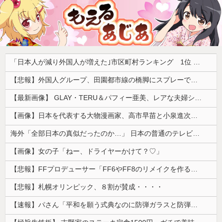
「日本人が減り外国人が増えた｣市区町村ランキング 1位 大阪市、2位 横浜市、3位 名古屋市、4位 京都市、5位 埼玉県川口市
【悲報】外国人グループ、田園都市線の橋脚にスプレーで落書きする動画がネットで話題に → ネット「治安悪化の始まり」
【最新画像】 GLAY・TERU＆パフィー亜美、レアな夫婦ショットを公開してしまう！
【画像】日本を代表する大物漫画家、高市早苗と小泉進次郎にガチギレ 痛烈な風刺漫画を投稿
海外「全部日本の真似だったのか…」 日本の普通のテレビ番組が最新SNSの数十年先を行っていたと話題に
【画像】女の子「ねー、ドライヤーかけて？♡」
【悲報】FFプロデューサー「FF6やFF8のリメイクを作るなら4部か5部作になります」
【悲報】札幌オリンピック、８割が賛成・・・・
【速報】パさん「平和を願う式典なのに防弾ガラスと防弾バッグSP」安倍元首相の悲劇や石破前首相も同環境だったことは忘れる