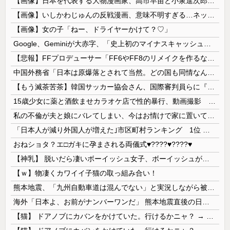
【画像】日本を代表する大物漫画家、高市早苗と小泉進次郎にガチギレ 痛烈な風刺漫画を投稿
【画像】いしかわじゅんの反戦漫画、意味不明すぎる…ネット「量産型左翼の最底辺みたいなテンプレ左翼カルト陰謀妄想漫画しか描けなくなってる」
【画像】女の子「ねー、ドライヤーかけて？♡」
Google、Geminiが大赤字、「史上初のマイナスキャッシュフロー」に陥る
【悲報】FFプロデューサー「FF6やFF8のリメイクを作るなら4部か5部作になります」
中国外務省「日本は原爆落とされて当然。どの国も同情なんかしない」
【もう滅茶苦茶】韓国サッカー協会さん、国際審判員らに『性接待』をしていたことが判明 2011～12年にかけて 日本審判も対象との指摘も
15歳少女に薬と酒飲ませカラオケ店で性的暴行、動画撮影 54歳無職を再逮捕 動画770本も見つかる
私の不倫が夫と娘にバレてしまい、今はお情けで家に置いてもらっている状態です。行為を娘に見られていたなんて全く気付きませんでした。娘の「汚...
「日本人が減り外国人が増えた｣市区町村ランキング 1位 大阪市、2位 横浜市、3位 名古屋市、4位 京都市、5位 埼玉県川口市
おねショタ？エ□ガキに孕まされる両儀式♥️????♥️????♥️
【神乳】 脱いだら凄いボーイッシュ女子、ボーイッシュがどうでも良くなる ”お○ぱい” がこちらｗｗｗｗｗ
【ｗ】物凄くカワイイ子猫の取っ組み合い！
熊本地震、「九州自動車道は混んでない」と実況しながら被災地へ向かう有名アナなどに批判殺到 全国紙記者「最新の状況をいち早く伝えることは報道機関としての責務」「情報を取り上げることには大きな意義がある」
海外「日本よ、お前がナンバーワンだ」 熊本地震直後の日本の対応のスピードに世界が衝撃
【猫】 ドアノブにカバンをかけていた。行けるかニャ？ → 猫はこうなります…