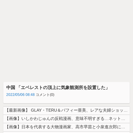
中国 「エベレストの頂上に気象観測所を設置した」
2022/05/06 08:48
コメント(0)
【最新画像】 GLAY・TERU＆パフィー亜美、レアな夫婦ショットを公...
【画像】いしかわじゅんの反戦漫画、意味不明すぎる…ネット「量産型左翼の...
【画像】日本を代表する大物漫画家、高市早苗と小泉進次郎にガチギレ 痛烈...