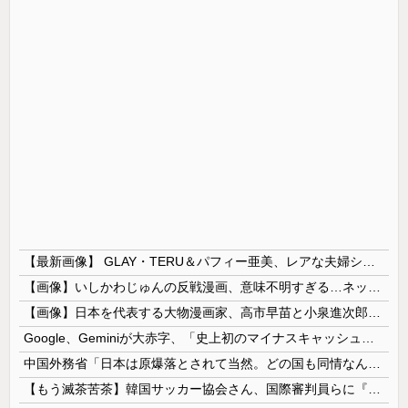
【最新画像】 GLAY・TERU＆パフィー亜美、レアな夫婦ショットを公開してしまう！
【画像】いしかわじゅんの反戦漫画、意味不明すぎる…ネット「量産型左翼の最底辺みたいなテンプレ左翼カルト陰謀妄想漫画しか描けなくなってる」
【画像】日本を代表する大物漫画家、高市早苗と小泉進次郎にガチギレ 痛烈な風刺漫画を投稿
Google、Geminiが大赤字、「史上初のマイナスキャッシュフロー」に陥る
中国外務省「日本は原爆落とされて当然。どの国も同情なんかしない」
【もう滅茶苦茶】韓国サッカー協会さん、国際審判員らに『性接待』をしていたことが判明 2011～12年にかけて 日本審判も対象との指摘も