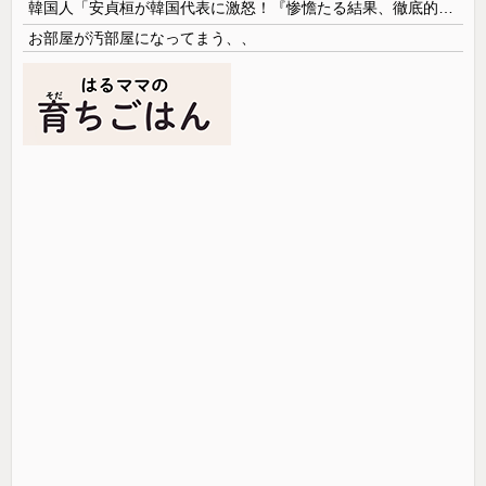
韓国人「安貞桓が韓国代表に激怒！『惨憺たる結果、徹底的な刷新が必要だ』と監督や協会を痛烈批判」
お部屋が汚部屋になってまう、、