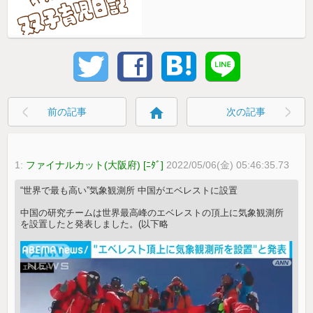
home
前の記事
次の記事
1:
ファイナルカット(大阪府) [ﾆﾀﾞ]
2022/05/06(金) 05:46:35.73
“世界で最も高い”気象観測所 中国がエベレストに設置
中国の研究チームは世界最高峰のエベレストの頂上に気象観測所
を設置したと発表しました。(以下略