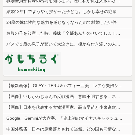
職場全員が長崎の出島を知らない。逆に私が変な人扱いされた、一般常識だと思ってたのに
結婚12年目でようやく授かった子ども。しかし幸せの絶頂で夫の裏切りが発覚し、土下座されても気持ちは変わらず…
24歳の嫁に性的な魅力を感じなくなったので離婚したい件
お腹の子をﾀﾋ産した時。義妹「全部あんたのせいでしょ！」トメ「何を言ってるの！」→義妹の暴言に義母が激怒して…
バスで１歳の息子が驚いて大泣きに。後から付き添いの人に謝られたものの、複雑な気持ちが残って…
【最新画像】 GLAY・TERU＆パフィー亜美、レアな夫婦ショットを公開してしまう！
【画像】いしかわじゅんの反戦漫画、意味不明すぎる…ネット「量産型左翼の最底辺みたいなテンプレ左翼カルト陰謀妄想漫画しか描けなくなってる」
【画像】日本を代表する大物漫画家、高市早苗と小泉進次郎にガチギレ 痛烈な風刺漫画を投稿
Google、Geminiが大赤字、「史上初のマイナスキャッシュフロー」に陥る
中国外務省「日本は原爆落とされて当然。どの国も同情なんかしない」