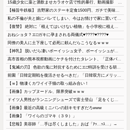
15歳少女に薬と酒飲ませカラオケ店で性的暴行、動画撮影 54歳無職を再逮捕 動画770本も見つかる
【極旨牛鉄板】 吉野家のステーキ定食1500円、ガチで美味そうｗｗｗ
私の不倫が夫と娘にバレてしまい、今はお情けで家に置いてもらっている状態です。行為を娘に見られていたなんて全く気付きませんでした。娘の「汚...
【復讐】 絶対に「植えてはいけない植物」を小学校に植えた→20年経って見に行くと…「！？」衝撃の光景が・・・
おねショタ？エ□ガキに孕まされる両儀式♥️????♥️????♥️
同僚の美人に土下座して必死に頼んだらこうなるｗｗｗ
【神乳】 脱いだら凄いボーイッシュ女子、ボーイッシュがどうでも良くなる ”お○ぱい” がこちらｗｗｗｗｗ
高市首相の熊本視察動画にケチを付けたタレント、「正体バレバレよな」と黒電話の呼び方であっさりと……
【鬼滅の刃】 色欲の鬼に対抗するためにエ□特訓を受ける胡蝶しのぶ…！クールなしのぶが快楽に抗えず翻弄されちゃう…
前園「日韓定期戦を復活させるべきだ」「日韓双方にメリットがある」……日本へのメリットがなにもないんですが、それは
【ｗ】物凄くカワイイ子猫の取っ組み合い！
【画像】カップヌードル、限界突破ｗｗｗ
ドイツ人男性がランニングシューズで富士登山 「足をくじいて動けない」
【画像】最近の高級ミニバンの顔キモすぎだろwww
【画像】「ワイらのゴマキ（３９）」
【悲報】美容師「…手は尽くしました」おば「ｱｯ…ｯｽ…」→