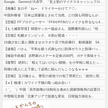
Google、Geminiが大赤字、「史上初のマイナスキャッシュフロー...
【画像】女の子「ねー、ドライヤーかけて？♡」
中国外務省「日本は原爆落とされて当然。どの国も同情なんかしない」
【悲報】FFプロデューサー「FF6やFF8のリメイクを作るなら4部か5...
【もう滅茶苦茶】韓国サッカー協会さん、国際審判員らに『性接待』をしてい...
【悲報】札幌オリンピック、８割が賛成・・・・
15歳少女に薬と酒飲ませカラオケ店で性的暴行、動画撮影 54歳無職を再...
【速報】パさん「平和を願う式典なのに防弾ガラスと防弾バッグSP」安倍元...
【極旨牛鉄板】 吉野家のステーキ定食1500円、ガチで美味そうｗｗｗ
【復讐】 絶対に「植えてはいけない植物」を小学校に植えた→20年経って...
同僚の美人に土下座して必死に頼んだらこうなるｗｗｗ
【悲報】 玉川徹さん、警官の発泡での包丁男死亡に「絶対に死刑にならない...
【ｗ】物凄くカワイイ子猫の取っ組み合い！
（ ´_ゝ`）中国「高市政権が法制化を進めた国家情報局の設置日が7月3...
中曽根元首相「北東アジアで急激な変化 日韓協力強化を」