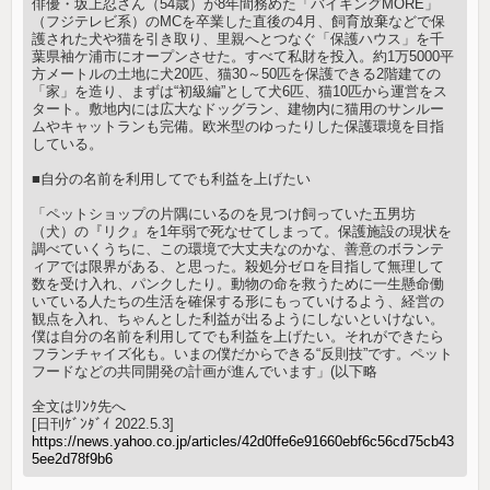
俳優・坂上忍さん（54歳）が8年間務めた「バイキングMORE」
（フジテレビ系）のMCを卒業した直後の4月、飼育放棄などで保
護された犬や猫を引き取り、里親へとつなぐ「保護ハウス」を千
葉県袖ケ浦市にオープンさせた。すべて私財を投入。約1万5000平
方メートルの土地に犬20匹、猫30～50匹を保護できる2階建ての
「家」を造り、まずは“初級編”として犬6匹、猫10匹から運営をス
タート。敷地内には広大なドッグラン、建物内に猫用のサンルー
ムやキャットランも完備。欧米型のゆったりした保護環境を目指
している。
■自分の名前を利用してでも利益を上げたい
「ペットショップの片隅にいるのを見つけ飼っていた五男坊
（犬）の『リク』を1年弱で死なせてしまって。保護施設の現状を
調べていくうちに、この環境で大丈夫なのかな、善意のボランテ
ィアでは限界がある、と思った。殺処分ゼロを目指して無理して
数を受け入れ、パンクしたり。動物の命を救うために一生懸命働
いている人たちの生活を確保する形にもっていけるよう、経営の
観点を入れ、ちゃんとした利益が出るようにしないといけない。
僕は自分の名前を利用してでも利益を上げたい。それができたら
フランチャイズ化も。いまの僕だからできる“反則技”です。ペット
フードなどの共同開発の計画が進んでいます」(以下略
全文はﾘﾝｸ先へ
[日刊ｹﾞﾝﾀﾞｲ 2022.5.3]
https://news.yahoo.co.jp/articles/42d0ffe6e91660ebf6c56cd75cb43
5ee2d78f9b6