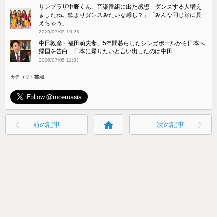
サンプラザ中野くん、音楽番組に出た感想「ダンスする人増え
ましたね。歌よりダンスみたいな感じ？」「みんな同じ顔に見
えちゃう」
2026/07/07 16:33
中田敦彦・福田萌夫妻、5年間暮らしたシンガポールから日本へ
帰国を告白 日本に帰りたいと言い出したのは中田
2026/07/05 11:33
カテゴリ：
芸能
home
前の記事
次の記事