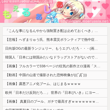
「こんな事になるんやから強制置き配は止めておくべき」とユーザーがドン引き、UberEatsが導入した強制置き配が起こしたのは……
【悲報】へずまりゅう氏、熊本震災ボランティアで熱中症疑い「水風呂に入っても体内が熱く感じる…」 → 野口健さん「休養日を設けた方がいい！」
日向坂OGの最新ランジェリー、もうエグいだろ・・・(画像どーん)
韓国人「日本には韓国みたいなドラッグストアがないので韓国が羨ましくて羨ましくて仕方がないんだそうです」
【画像】フルカラーで338ページの狂気の新作ヱロ漫画「スパ・カイラクーア4」発売から2週間で7万部売れるｗｗｗｗｗ
【動画】中国の山道で撮影された恐怖映像が(((ﾟДﾟ)))
【画像】露悪アニメ化ブーム、はじまるｗｗｗｗ
欧州「日本だけ反則だろ…」 世界の『日本びいき』にヨーロッパ全土から不満の声
【画像】 真夏日のプール、ガチで最高すぎｗｗｗｗｗｗｗｗｗｗ