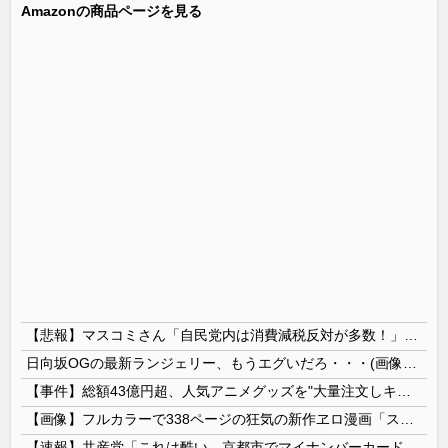
Amazonの商品ページを見る
【悲報】マスコミさん「自民党内は消費減税反対が多数！」 → 自民党議員の内部暴露で嘘が完全発覚 → ｗｗｗｗｗｗｗｗｗｗｗｗｗｗ
日向坂OGの最新ランジェリー、もうエグいだろ・・・(画像どーん)
【事件】総額43億円超、人気アニメグッズを"大量注文しキャンセル"女逮捕…ネット「オンラインショップを売り切れ状態にして商品相場を操作してたので...
【画像】フルカラーで338ページの狂気の新作ヱロ漫画「スパ・カイラクーア4」発売から2週間で7万部売れるｗｗｗｗｗ
【速報】共産党「これは酷い…京都市でマイナンバーカードを持たない29万人がポイント給付事業から排除された」