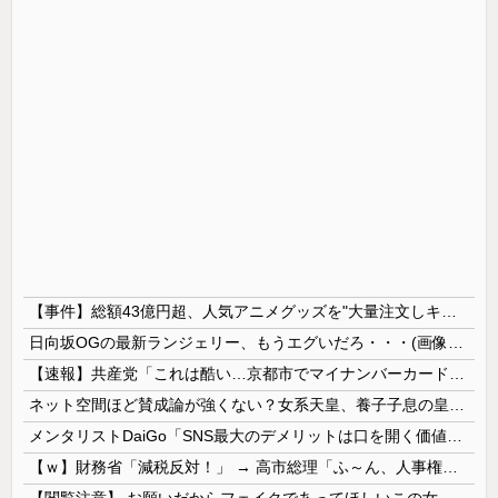
【事件】総額43億円超、人気アニメグッズを"大量注文しキャンセル"女逮捕…ネット「オンラインショップを売り切れ状態にして商品相場を操作してたので...
日向坂OGの最新ランジェリー、もうエグいだろ・・・(画像どーん)
【速報】共産党「これは酷い…京都市でマイナンバーカードを持たない29万人がポイント給付事業から排除された」
ネット空間ほど賛成論が強くない？女系天皇、養子子息の皇位継承など…皇室のあり方に関する意識調査で見えた意外な結果とは
メンタリストDaiGo「SNS最大のデメリットは口を開く価値がない奴が発信できるようになったこと」
【ｗ】財務省「減税反対！」 → 高市総理「ふ～ん、人事権発動ね？」 → 結果 ｗｗｗｗｗｗｗｗｗｗ
【閲覧注意】 お願いだからフェイクであってほしいこの女児の動画、本物だった…