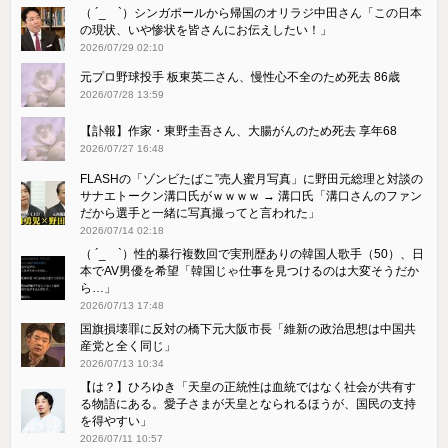
（ ´_ゝ`）シンガポールから帰国のオリラジ中田さん「この日本
の現状、いや惨状を皆さんにお伝えしたい！」
2026/07/29 02:10
元プロ野球投手 板東英二さん、慢性心不全のため死去 86歳
2026/07/28 13:59
【訃報】作家・東野圭吾さん、大腸がんのため死去 享年68
2026/07/27 16:48
FLASHの「ゾンビたばこ”売人蜜月写真」に野田元総理と対談の
サナエトークン溝口氏がｗｗｗｗ → 溝口氏「溝口さんのファン
だから選手と一緒に写真撮ってと言われた」
2026/07/14 02:18
（ ´_ゝ`）性的暴行複数回で実刑歴ありの韓国人歌手（50）、日
本でAV男優を希望「韓国じゃ仕事を見つけるのは大変そうだか
ら…」
2026/07/13 17:48
国旗損壊罪に反対の橋下元大阪市長「維新の政治思想は中国共
産党と全く同じ」
2026/07/13 10:34
【は？】ひろゆき「天皇の正統性は血統ではなく社会が共有す
る物語にある。愛子さまが天皇となられるほうが、国民の支持
を得やすい」
2026/07/11 10:57