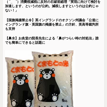
（ ´_ゝ`）消費税減税に反対の石破前総理「実現に向けて検討を
加速します、というのが公約。減税しますというのは公約じゃ
ない！」
【国旗掲揚禁止令】英イングランドのオクソン州議会「公道に
イングランド旗・英国旗の掲揚を禁止」の方針、英高等裁判所
も支持
【鼻水】お灸堂の院長先生による「鼻がつらい時の対処法」誰
でも簡単にできると話題に