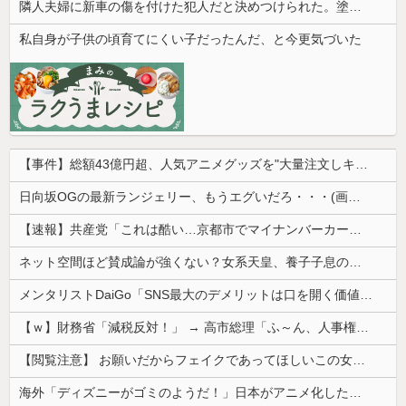
隣人夫婦に新車の傷を付けた犯人だと決めつけられた。塗装関係の仕事をする旦那が水とタオルで擦ると…
私自身が子供の頃育てにくい子だったんだ、と今更気づいた
【事件】総額43億円超、人気アニメグッズを"大量注文しキャンセル"女逮捕…ネット「オンラインショップを売り切れ状態にして商品相場を操作してたので...
日向坂OGの最新ランジェリー、もうエグいだろ・・・(画像どーん)
【速報】共産党「これは酷い…京都市でマイナンバーカードを持たない29万人がポイント給付事業から排除された」
ネット空間ほど賛成論が強くない？女系天皇、養子子息の皇位継承など…皇室のあり方に関する意識調査で見えた意外な結果とは
メンタリストDaiGo「SNS最大のデメリットは口を開く価値がない奴が発信できるようになったこと」
【ｗ】財務省「減税反対！」 → 高市総理「ふ～ん、人事権発動ね？」 → 結果 ｗｗｗｗｗｗｗｗｗｗ
【閲覧注意】 お願いだからフェイクであってほしいこの女児の動画、本物だった…
海外「ディズニーがゴミのようだ！」日本がアニメ化した米人気SF作品に絶賛の声が殺到中