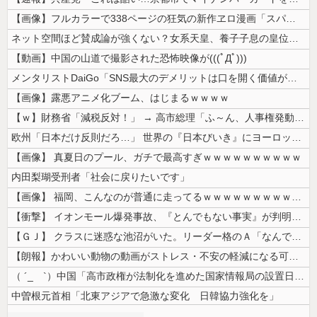
【画像】フルカラーで338ページの狂気の新作ヱロ漫画「スパ・カイラクー...
ネット空間ほど賛成論が強くない？女系天皇、養子子息の皇位継承など…皇室...
【動画】中国の山道で撮影された恐怖映像が(((ﾟДﾟ)))
メンタリストDaiGo「SNS最大のデメリットは口を開く価値がない奴が...
【画像】露悪アニメ化ブーム、はじまるｗｗｗｗ
【ｗ】財務省「減税反対！」 → 高市総理「ふ～ん、人事権発動ね？」 →...
欧州「日本だけ反則だろ…」 世界の『日本びいき』にヨーロッパ全土から不...
【画像】 真夏日のプール、ガチで最高すぎｗｗｗｗｗｗｗｗｗｗ
内田梨瑚受刑者「社会に戻りたいです」
【画像】 福岡、こんなのが普通に走ってるｗｗｗｗｗｗｗｗｗｗｗｗｗｗｗ...
【衝撃】 イオンモール爆発事故、『とんでもない事実』が判明してしまう・...
【ＧＪ】 クラスに迷惑な池沼がいた。リーダー格のＡ「なんで支援学級に入...
【朗報】かわいい動物の動画がストレス・不安の軽減になる可能性。英大学の...
（ ´_ゝ`）中国「高市政権が法制化を進めた国家情報局の設置日が7月3...
中曽根元首相「北東アジアで急激な変化 日韓協力強化を」