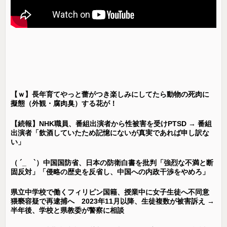
【ｗ】長年育てやっと蕾がつき楽しみにしてたら動物の死肉に
擬態（外観・腐肉臭）する花が！
【続報】NHK職員、番組出演者から性被害を受けPTSD → 番組
出演者「飲酒していたため記憶にないが真実であれば申し訳な
い」
（ ´_ゝ`）中国国防省、日本の防衛白書を批判「強烈な不満と断
固反対」「侵略の歴史を反省し、中国への内政干渉をやめろ」
県立中学校で働くフィリピン国籍、授業中に女子生徒へ不同意
猥褻容疑で再逮捕へ 2023年11月以降、生徒複数が被害訴え →
半年後、学校と県教委が警察に相談