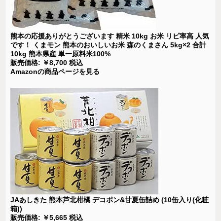
熊本の応援ありがとうございます 精米 10kg お米 リピ率高 人気
です！ くまモン 熊本のおいしいお米 森のくまさん 5kg×2 合計
10kg 熊本県産 単一原料米100%
販売価格: ￥8,700 税込
Amazonの商品ページを見る
JAあしきた 熊本芦北柑橘 デコポン&甘夏缶詰め (10缶入り(化粧
箱))
販売価格: ￥5,665 税込