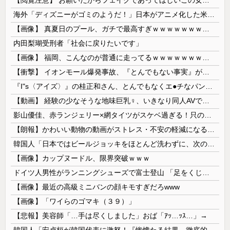
海外「ディズニーがゴミのようだ！」日本がアニメ化した米人気SF作品に絶賛の声が殺到中
【画像】 真夏日のプール、ガチで最高すぎｗｗｗｗｗｗｗｗｗｗ
内田梨瑚受刑者「社会に戻りたいです」
【画像】 福岡、こんなのが普通に走ってるｗｗｗｗｗｗｗｗｗｗｗｗｗｗｗｗ
【衝撃】 イオンモール爆発事故、『とんでもない事実』が判明してしまう・・・・・・
『I"s〈アイズ〉』の桂正和さん、とんでもなくエ●チなパンツを描く。これもう芸術だろ
【動画】 経験の少なそうな地味巨乳♀、いきなり同人AVで生挿入セッ○スしてしまう。 日本終わりすぎだろ・・・
影山優佳、赤ランジェリー×網タイツがスケベ過ぎる！只の痴女だろ・・・
【朗報】かわいい動物の動画がストレス・不安の軽減になる可能性。英大学の研究で実証
韓国人「日本ではビールジョッキをほとんど洗わずに、次の客に出すんだ！ これが証拠の映像だ!!」……あー、なるほどですねー。韓国には「アレ」がないんだ？
【画像】カップヌードル、限界突破ｗｗｗ
ドイツ人男性がランニングシューズで富士登山 「足をくじいて動けない」
【画像】最近の高級ミニバンの顔キモすぎだろwww
【画像】「ワイらのゴマキ（３９）」
【悲報】美容師「…手は尽くしました」おば「ｱｯ…ｯｽ…」→
韓国人「安貞桓が韓国代表に激怒！『惨憺たる結果、徹底的な刷新が必要だ』と監督や協会を痛烈批判」