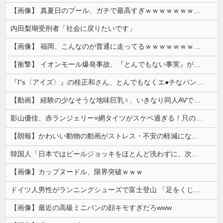
【画像】 真夏日のプール、ガチで最高すぎｗｗｗｗｗｗｗｗｗｗ
内田梨瑚受刑者「社会に戻りたいです」
【画像】 福岡、こんなのが普通に走ってるｗｗｗｗｗｗｗｗｗｗｗｗｗｗｗｗ
【衝撃】 イオンモール爆発事故、『とんでもない事実』が判明してしまう・・・・・・
『I"s〈アイズ〉』の桂正和さん、とんでもなくエ●チなパンツを描く。これもう芸術だろ
【動画】 経験の少なそうな地味巨乳♀、いきなり同人AVで生挿入セッ○スしてしまう。 日本終わりすぎだろ・・・
影山優佳、赤ランジェリー×網タイツがスケベ過ぎる！只の痴女だろ・・・
【朗報】かわいい動物の動画がストレス・不安の軽減になる可能性。英大学の研究で実証
韓国人「日本ではビールジョッキをほとんど洗わずに、次の客に出すんだ！ これが証拠の映像だ!!」……あー、なるほどですねー。韓国には「アレ」がないんだ？
【画像】カップヌードル、限界突破ｗｗｗ
ドイツ人男性がランニングシューズで富士登山 「足をくじいて動けない」
【画像】最近の高級ミニバンの顔キモすぎだろwww