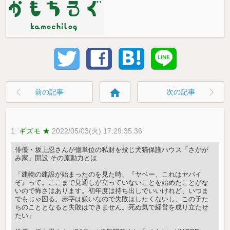
home
前の記事
次の記事
1:
ギズモ ★
2022/05/03(火) 17:29:35.36
俳優・坂上忍さんが億単位の私財を投じ犬猫保護ハウス「さかが
み家」開設 その原動力とは
「建物の建設が始まったのを見た時、『ヤベー、これはヤバイ
ぞ』って。ここまで見通しが立っていないことを始めたことがな
いので怖さはあります。初年度は持ち出しでいいけれど、いつま
でもじゃ困る。赤字は嫌いなので失敗はしたくないし、この子た
ちのこととなると失敗はできません。死ぬ気で経営を成り立たせ
たい」