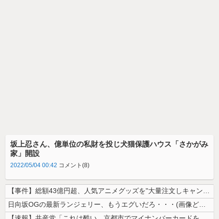
坂上忍さん、億単位の私財を投じ犬猫保護ハウス「さかがみ
家」開設
2022/05/04 00:42
コメント(8)
【事件】総額43億円超、人気アニメグッズを"大量注文しキャンセル"女逮...
日向坂OGの最新ランジェリー、もうエグいだろ・・・(画像どーん)
【速報】共産党「これは酷い…京都市でマイナンバーカードを持たない29万...