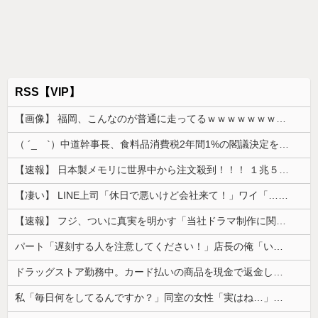
RSS【VIP】
【画像】 福岡、こんなのが普通に走ってるｗｗｗｗｗｗｗｗｗｗｗｗｗｗｗｗｗｗｗｗｗｗｗｗｗｗｗｗｗｗｗｗｗｗｗｗｗｗｗｗ
（ ´_ゝ`）中道幹事長、食料品消費税2年間1%の閣議決定を批判 → 記者「中道改革連合は食料品消費税ゼロを公約に掲げていたが？」→ 階猛氏「
【速報】 日本製メモリに世界中から注文殺到！！！ １兆５０００億円で工場増築へ
【凄い】 LINE上司「休日で悪いけど会社来て！」ワイ「…無視」上司「マジでヤバいから！」←その結果ｗｗｗｗｗ
【速報】 フジ、ついに真実を明かす「当社ドラマ制作に関するご説明」5chの目は厳しいぞ
パート「遅刻する人を注意してください！」店長の俺「いや、事情があって…」→周囲との温度差に困惑して…
ドラッグストア勤務中。カード払いの商品を現金で返金してほしいと言い張る女性客。断っても引き下がらず、その後まさかの展開に…
私「毎日何をしてるんですか？」同室の女性「実はね…」→カーテン越しに聞こえていた声の正体が意外すぎて…