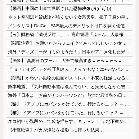
【動画】中国の山道で撮影された恐怖映像が(((ﾟДﾟ)))
ネット空間ほど賛成論が強くない？女系天皇、養子子息の皇位継承など…皇室のあり方に関する意識調査で見えた意外な結果とは
メンタリストDaiGo「SNS最大のデメリットは口を開く価値がない奴が発信できるようになったこと」
【ｗ】財務省「減税反対！」 → 高市総理「ふ～ん、人事権発動ね？」 → 結果 ｗｗｗｗｗｗｗｗｗｗ
【閲覧注意】 お願いだからフェイクであってほしいこの女児の動画、本物だった…
海外「ディズニーがゴミのようだ！」日本がアニメ化した米人気SF作品に絶賛の声が殺到中
【画像】 真夏日のプール、ガチで最高すぎｗｗｗｗｗｗｗｗｗｗ
『I"s〈アイズ〉』の桂正和さん、とんでもなくエ●チなパンツを描く。これもう芸術だろ
【朗報】かわいい動物の動画がストレス・不安の軽減になる可能性。英大学の研究で実証
熊本地震、「九州自動車道は混んでない」と実況しながら被災地へ向かう有名アナなどに批判殺到 全国紙記者「最新の状況をいち早く伝えることは報道機関としての責務」「情報を取り上げることには大きな意義がある」
海外「日本よ、お前がナンバーワンだ」 熊本地震直後の日本の対応のスピードに世界が衝撃
【猫】 ドアノブにカバンをかけていた。行けるかニャ？ → 猫はこうなります…
【猫】 ドアノブにカバンをかけていた。行けるかニャ？ → 猫はこうなります…
ネコ飼いが階段の上で袋を揺らす。キラ〜ン！ → 地下室からヤツが現れる…
【衝撃映像】バカが津波を撮影しに行った結果…