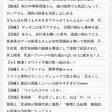
【動画】 町の中華料理屋さん、娘の採用で人気店になってしまう
ロシアさん、国民の財産を没収しはじめる
立ちんぼを買うもキモすぎてヤらせてもらえなかった男、代わりの足コキでまさかの大量身寸米青ｗｗｗ
【画像】 サンモニの女子アナさん、日曜の朝から素材を提供してしまう
【悲報】 女さん、歩行者を轢いた挙句、道路に倒れてどえらいことになってしまうw w w w w w w
長身美ボディの保育士さんが女性用風俗を勢いで初利用…子供に絶対見せられないメスの顔でイキまくり。
文在寅、航空未経験の娘婿を重役にして収賄で起訴された
井上晴美、乳首ヘア○ードや濡れ場お○ぱいがエ□過ぎる！人生最後のラスト写真集、最高！！
【ｗ】物凄くカワイイ子猫の取っ組み合い！
【画像】カップヌードル、限界突破ｗｗｗ
ドイツ人男性がランニングシューズで富士登山 「足をくじいて動けない」
【画像】最近の高級ミニバンの顔キモすぎだろwww
【画像】「ワイらのゴマキ（３９）」
【悲報】美容師「…手は尽くしました」おば「ｱｯ…ｯｽ…」→
韓国人「安貞桓が韓国代表に激怒！『惨憺たる結果、徹底的な刷新が必要だ』と監督や協会を痛烈批判」
お部屋が汚部屋になってまう、、