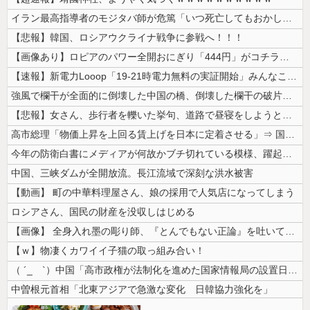
イラン最高指導者のモジタバ師が危篤「いつ死亡してもおかしくない」…イラ...
【悲報】韓国、ロシアウクライナ戦争に参戦へ！！！
【画像あり】ロピアのパワー全開おにぎり「444円」がコチラｗｗｗｗｗ
【速報】新電力Looop「19-21時電力無料の実証開始」みんなこれに...
強風で欄干が全面的に倒壊した中国の橋、倒壊した欄干の破片を調べると凄ま...
【悲報】女さん、歩行者を轢いた挙句、道路で昼寝をしようとしてしまう
高市総理「物価上昇を上回る賃上げを日本に定着させる」⇒ 国家公務員月...
今年の防衛白書にメディアが何故かブチ切れている模様、躍起になって批判す...
中国、三峡ダムが全開放流。長江流域で深刻な洪水被害
【動画】 町の中華料理屋さん、娘の採用で人気店になってしまう
ロシアさん、国民の財産を没収しはじめる
【画像】 全身入れ墨の彫り師、『とんでもない正論』を吐いて30万再生さ...
【ｗ】物凄くカワイイ子猫の取っ組み合い！
（ ´_ゝ`）中国「高市政権が法制化を進めた国家情報局の設置日が7月3...
中曽根元首相「北東アジアで急激な変化 日韓協力強化を」