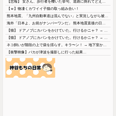
【悲報】 女さん、歩行者を轢いた挙句、道路に倒れてどえらいことになってしまうw w w w w w w
【ｗ】物凄くカワイイ子猫の取っ組み合い！
熊本地震、「九州自動車道は混んでない」と実況しながら被災地へ向かう有名アナなどに批判殺到 全国紙記者「最新の状況をいち早く伝えることは報道機関としての責務」「情報を取り上げることには大きな意義がある」
海外「日本よ、お前がナンバーワンだ」 熊本地震直後の日本の対応のスピードに世界が衝撃
【猫】 ドアノブにカバンをかけていた。行けるかニャ？ → 猫はこうなります…
【猫】 ドアノブにカバンをかけていた。行けるかニャ？ → 猫はこうなります…
ネコ飼いが階段の上で袋を揺らす。キラ〜ン！ → 地下室からヤツが現れる…
【衝撃映像】バカが津波を撮影しに行った結果…