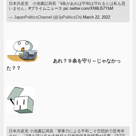
日本共産党 小池書記局長「9条があれば平和は守れるとは私も思
いません」
#プライムニュース
pic.twitter.com/XN9Ll57YbM
— JapanPoliticsChannel (@JpPoliticsCh)
March 22, 2022
あれ？９条を守り～じゃなかっ
た？？
日本共産党 小池書記局長「軍事力による平和こそ空想的で思考停
止だ」 「9条を守り生かす外交と日米安保条約破棄が必要」[3/22]