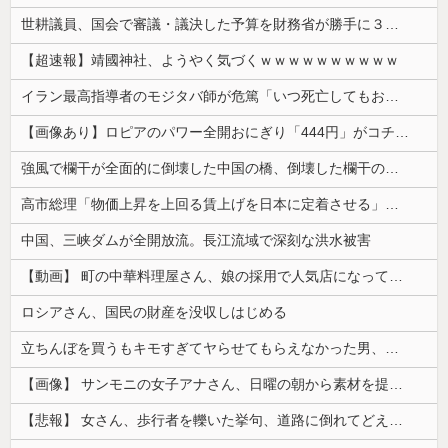
世耕議員、国会で審議・議決した予算を財務省が勝手に３兆円動かしていると指摘・問題視
【超速報】靖國神社、ようやく気づくｗｗｗｗｗｗｗｗｗｗ
イラン最高指導者のモジタバ師が危篤「いつ死亡してもおかしくない」…イラン大統領「意思疎通はかなり難しい」！
【画像あり】ロピアのパワー全開おにぎり「444円」がコチラｗｗｗｗｗ
強風で欄干が全面的に倒壊した中国の橋、倒壊した欄干の破片を調べると凄まじい事実が発覚して……
高市総理「物価上昇を上回る賃上げを日本に定着させる」⇒ 国家公務員月給3.51％増へ
中国、三峡ダムが全開放流。長江流域で深刻な洪水被害
【動画】 町の中華料理屋さん、娘の採用で人気店になってしまう
ロシアさん、国民の財産を没収しはじめる
立ちんぼを買うもキモすぎてヤらせてもらえなかった男、代わりの足コキでまさかの大量身寸米青ｗｗｗ
【画像】 サンモニの女子アナさん、日曜の朝から素材を提供してしまう
【悲報】 女さん、歩行者を轢いた挙句、道路に倒れてどえらいことになってしまうw w w w w w w