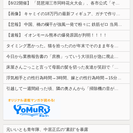
【8/22開催】 「琵琶湖三市同時花火大会」、各市公式「そんな花火大会は存在しない」→ 高価チケットを購入した人達がSNS阿鼻叫喚
【画像】 キャミイの18万円の最新フィギュア、ガチで作り込みがエグすぎる
【悲報】 中国、橋の欄干が強風一発で粉々に 鉄筋ゼロ 当局「接着剤でくっつけただけ」「正常で、品質問題はない」
【速報】 イオンモール熊本の爆発原因が判明！！！！
タイミング悪かった。猫を拾ったのが年末でそのまま年を越すことになった
今日から業務報告書の「庶務」っていう大項目が急に廃止されたんだけど意味不明すぎる
床屋さんごっこと言って母親の髪を切った友達が笑顔で「はい、次〇〇の番！」とハサミを差し出してきた。
浮気相手との性行為時間→3時間、嫁との性行為時間→15分wwwwwwwww
引越して一週間経った頃、隣の奥さんから「掃除機の音がうるさい」と苦情があった。静かに暮らしていたはずなのに、原因を探るとまさかの事実が…
元いいとも青年隊、中居正広の”素顔”を暴露