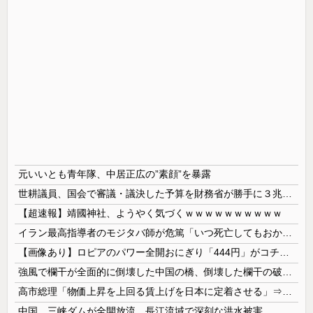
元いいとも青年隊、中居正広の”素顔”を暴露
世耕議員、国会で審議・議決した予算を財務省が勝手に３兆円動かしていると指摘・問題視
【超速報】靖國神社、ようやく気づくｗｗｗｗｗｗｗｗｗｗ
イラン最高指導者のモジタバ師が危篤「いつ死亡してもおかしくない」…イラン大統領「意思疎通はかなり難しい」！
【画像あり】ロピアのパワー全開おにぎり「444円」がコチラｗｗｗｗｗ
強風で欄干が全面的に倒壊した中国の橋、倒壊した欄干の破片を調べると凄まじい事実が発覚して……
高市総理「物価上昇を上回る賃上げを日本に定着させる」⇒ 国家公務員月給3.51％増へ
中国、三峡ダムが全開放流。長江流域で深刻な洪水被害