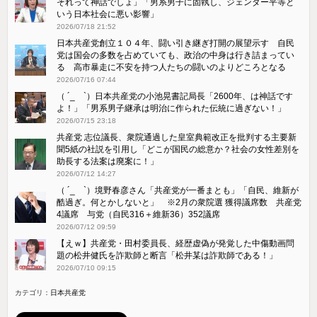
それって神話でしょ」「男系男子に固執し、ジェンダー平等と
いう日本社会に悪い影響」
2026/07/18 21:52
日本共産党創立１０４年、闘い引き継ぎ打開の展望示す 自民
党は国会の多数を占めていても、政治の中身は行き詰まってい
る 高市暴走に不安を持つ人たちの闘いのよりどころとなる
2026/07/16 07:44
（ ´_ゝ`）日本共産党の小池晃書記局長「2600年、は神話です
よ！」「​男系男子継承は明治に作られた伝統に過ぎない！」
2026/07/15 23:18
共産党 志位議長、衆院通過した皇室典範改正を批判する主要新
聞5紙の社説を引用し「どこが国民の総意か？社会の女性差別を
助長する法案は廃案に！」
2026/07/12 14:27
（ ´_ゝ`）境野春彦さん「共産党が一番まとも」「自民、維新が
酷過ぎ。何とかしないと」 ※2月の衆院選 獲得議席数 共産党
4議席 与党（自民316＋維新36）352議席
2026/07/12 09:59
【えｗ】共産党・田村委員長、経歴虚偽が発覚した中傷動画問
題の松井健氏を詐欺師と断言「松井某は詐欺師である！」
2026/07/10 09:15
カテゴリ：
日本共産党