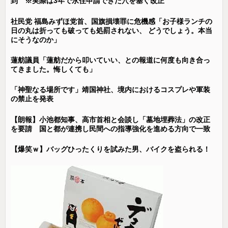
到 ※実際は3年で永住申請できた穴を塞ぐ改正
社民党 福島みずほ党首、国旗損壊罪に危機感「お子様ランチの
日の丸は折っても破っても処罰されない、 どうでしょう。本当
にそうなのか」
蓮舫議員「蓮舫だから叩いていい、との報道に何度も向き合っ
てきました。悔しくても」
「神聖なる場所です」靖国神社、境内におけるコスプレや軍装
の禁止を発表
【朗報】小池都知事、高市首相と会談し「墓地埋葬法」の改正
を要請 国と都が連携し民間への指導強化を進める方向で一致
【爆笑ｗ】バッグひったくりを試みた男、バイクを盗られる！