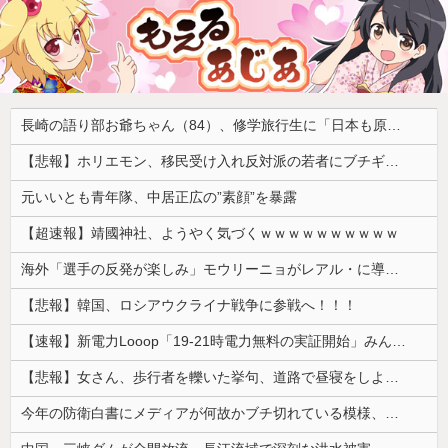
長崎の語り部お爺ちゃん（84）、修学旅行生に「日本も原爆を持たないと負ける」と言われびっくり！ 被団協代表（85）も中学生に「核を持たないで日本を守れますか」と問われ危機感
【悲報】ホリエモン、移民受け入れ反対派の若者にブチギレ「差別するなんて最低だ！」 → スタジオ誰も反論できず沈黙 ………
元いいとも青年隊、中居正広の”素顔”を暴露
【超速報】靖國神社、ようやく気づくｗｗｗｗｗｗｗｗｗｗ
海外「選手の反発が楽しみ」モウリーニョがレアル・に導入した新ルール（海外の反応）
【悲報】韓国、ロシアウクライナ戦争に参戦へ！！！
【速報】新電力Looop「19-21時電力無料の実証開始」みんなこれにするじゃん、電力会社の勢力図が変わるか
【悲報】女さん、歩行者を轢いた挙句、道路で昼寝をしようとしてしまう
今年の防衛白書にメディアが何故かブチ切れている模様、躍起になって批判するも逆に有権者からは……