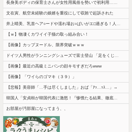
長身美ボディの保育士さんが女性用風俗を勢いで初利用…子供に絶対見せられないメスの顔でイキまくり。
文在寅、航空未経験の娘婿を重役にして収賄で起訴された
井上晴美、乳首ヘア○ードや濡れ場お○ぱいがエ□過ぎる！人生最後のラスト写真集、最高！！
【ｗ】物凄くカワイイ子猫の取っ組み合い！
【画像】カップヌードル、限界突破ｗｗｗ
ドイツ人男性がランニングシューズで富士登山 「足をくじいて動けない」
【画像】最近の高級ミニバンの顔キモすぎだろwww
【画像】「ワイらのゴマキ（３９）」
【悲報】美容師「…手は尽くしました」おば「ｱｯ…ｯｽ…」→
韓国人「安貞桓が韓国代表に激怒！『惨憺たる結果、徹底的な刷新が必要だ』と監督や協会を痛烈批判」
お部屋が汚部屋になってまう、、