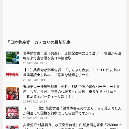
「日本共産党」カテゴリの最新記事
岩手県宮古市議（共産）、赤旗配達中に当て逃げ → 警察から連
絡が来て宮古署を訪れ事情聴取
2026/08/09 15:41
【！】共産党が刑事告訴 「しんぶん赤旗」１７００件以上の
虚偽購読申し込み 「厳重な処罰を求める」
2026/08/06 20:40
玉城デニー沖縄県知事、先月、都内で政治資金パーティー！立
憲、共産、社民、中道の代表者らが出席 ※共産党・社民党
「政治資金パーティー反対！！」
2026/07/26 14:14
（ ´_ゝ`）愛知県医労連「視覚障害者の方より：目が見えません
が間違えて国旗を雑巾にしたら犯罪ですか？」
2026/07/24 16:54
共産党 田村委員長、改正皇室典範に白紙撤回を要求「2600年？