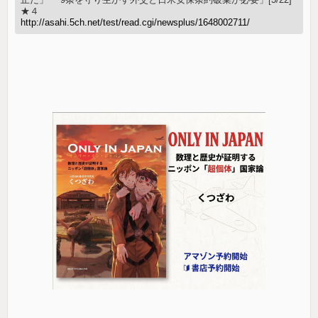
★４
http://asahi.5ch.net/test/read.cgi/newsplus/1648002711/