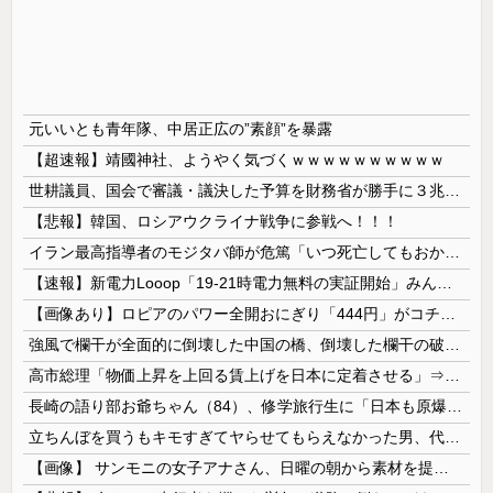
元いいとも青年隊、中居正広の”素顔”を暴露
【超速報】靖國神社、ようやく気づくｗｗｗｗｗｗｗｗｗｗ
世耕議員、国会で審議・議決した予算を財務省が勝手に３兆円動かしていると指摘・問題視
【悲報】韓国、ロシアウクライナ戦争に参戦へ！！！
イラン最高指導者のモジタバ師が危篤「いつ死亡してもおかしくない」…イラン大統領「意思疎通はかなり難しい」！
【速報】新電力Looop「19-21時電力無料の実証開始」みんなこれにするじゃん、電力会社の勢力図が変わるか
【画像あり】ロピアのパワー全開おにぎり「444円」がコチラｗｗｗｗｗ
強風で欄干が全面的に倒壊した中国の橋、倒壊した欄干の破片を調べると凄まじい事実が発覚して……
高市総理「物価上昇を上回る賃上げを日本に定着させる」⇒ 国家公務員月給3.51％増へ
長崎の語り部お爺ちゃん（84）、修学旅行生に「日本も原爆を持たないと負ける」と言われびっくり！ 被団協代表（85）も中学生に「核を持たないで日本を守れますか」と問われ危機感
立ちんぼを買うもキモすぎてヤらせてもらえなかった男、代わりの足コキでまさかの大量身寸米青ｗｗｗ
【画像】 サンモニの女子アナさん、日曜の朝から素材を提供してしまう