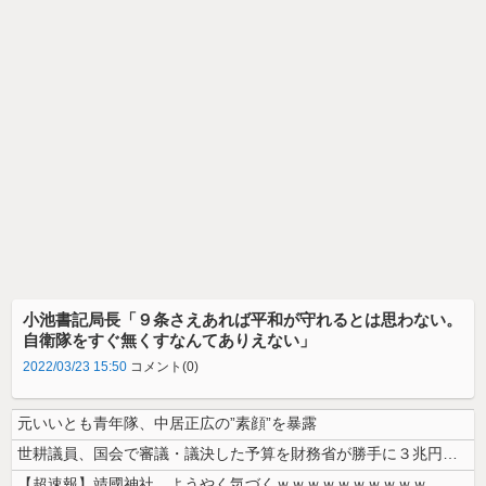
小池書記局長「９条さえあれば平和が守れるとは思わない。
自衛隊をすぐ無くすなんてありえない」
2022/03/23 15:50
コメント(0)
元いいとも青年隊、中居正広の”素顔”を暴露
世耕議員、国会で審議・議決した予算を財務省が勝手に３兆円動かしていると...
【超速報】靖國神社、ようやく気づくｗｗｗｗｗｗｗｗｗｗ