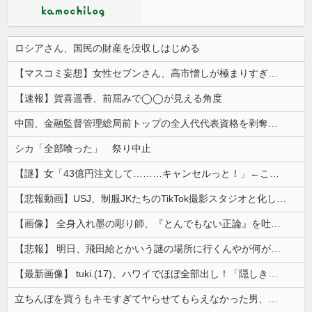
ロシアさん、国民の財産を没収しはじめる
【マスコミ妄想】女性セブンさん、高市憎しが極まりすぎたのか、過去一級の低俗な「支持率下げてやる」記事を配信してしまう 想像の10倍低俗
【速報】賀喜遥香、前屈みで◯◯が見える角度
中国、金融監督管理総局前トップの全人代代表資格を剥奪…重大な規律違反で！
シカ「全部喰った」 祭り中止
【謎】女「43億円注文して………キャンセルっと！」←こいつの目的
【悲報動画】USJ、制服JKたちのTikTok撮影スタジオと化してしまいシュールすぎる光景が広がるｗｗｗ 【Pickup08083030】
【画像】 全身入れ墨の彫り師、『とんでもない正論』を吐いて30万再生されてしまうｗｗｗｗｗｗｗ
【悲報】 明日、飛田給とかいう謎の場所に行くんやが何があるんや????・・・・・・・・・
【最新画像】 tuki.(17)、ハワイでほぼ全部出し！「隠しきれない美貌」とSNSざわつく
立ちんぼを買うもキモすぎてヤらせてもらえなかった男、代わりの足コキでまさかの大量身寸米青ｗｗｗ