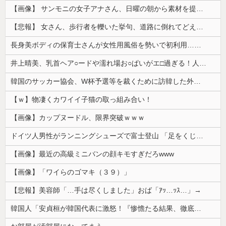
【画像】 サンモニの女子アナさん、日曜の朝から素材を提供してしまう
【悲報】 女さん、歩行者を轢いた挙句、道路に倒れてどえらいことになってしまうw w w w w w w
長身美ボディの保育士さんが女性用風俗を勢いで初利用…子供に絶対見せられないメスの顔でイキまくり。
井上晴美、乳首ヘア○ードや濡れ場お○ぱいがエ□過ぎる！人生最後のラスト写真集、最高！！
韓国のサッカー協会、W杯予選等を裁くために訪韓した外国人審判を「性接待」していた……大して強くもないチームが潤沢な予算を持ってりゃそうなるわな
【ｗ】物凄くカワイイ子猫の取っ組み合い！
【画像】カップヌードル、限界突破ｗｗｗ
ドイツ人男性がランニングシューズで富士登山 「足をくじいて動けない」
【画像】最近の高級ミニバンの顔キモすぎだろwww
【画像】「ワイらのゴマキ（３９）」
【悲報】美容師「…手は尽くしました」おば「ｱｯ…ｯｽ…」→
韓国人「安貞桓が韓国代表に激怒！『惨憺たる結果、徹底的な刷新が必要だ』と監督や協会を痛烈批判」