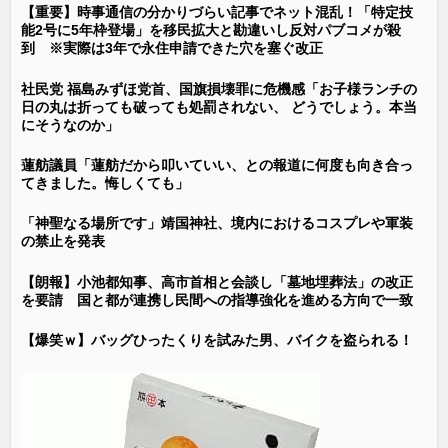
【重要】時事通信の分かりづらい記事でネット混乱！「特定技
能2号に5年枠登場」を移民拡大と勘違いし反対パブコメが殺
到 ※実際は3年で永住申請できた穴を塞ぐ改正
社民党 福島みずほ党首、国旗損壊罪に危機感「お子様ランチの
日の丸は折っても破っても処罰されない、 どうでしょう。本当
にそうなのか」
蓮舫議員「蓮舫だから叩いていい、との報道に何度も向き合っ
てきました。悔しくても」
「神聖なる場所です」靖国神社、境内におけるコスプレや軍装
の禁止を発表
【朗報】小池都知事、高市首相と会談し「墓地埋葬法」の改正
を要請 国と都が連携し民間への指導強化を進める方向で一致
【爆笑ｗ】バッグひったくりを試みた男、バイクを盗られる！