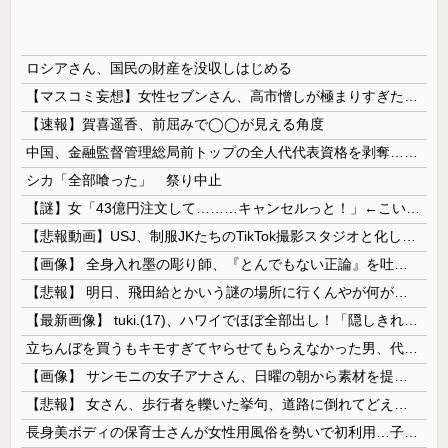
ロシアさん、国民の財産を没収しはじめる
【マスコミ妄想】女性セブンさん、高市憎しが極まりすぎたのか、過去一級の低俗な「支持率下げてやる」記事を配信してしまう 想像の10倍低俗
【速報】賀喜遥香、前屈みで◯◯が見える角度
中国、金融監督管理総局前トップの全人代代表資格を剥奪…重大な規律違反で！
シカ「全部喰った」 祭り中止
【謎】女「43億円注文して………キャンセルっと！」←こいつの目的
【悲報動画】USJ、制服JKたちのTikTok撮影スタジオと化してしまいシュールすぎる光景が広がるｗｗｗ 【Pickup08083030】
【画像】 全身入れ墨の彫り師、『とんでもない正論』を吐いて30万再生されてしまうｗｗｗｗｗｗｗ
【悲報】 明日、飛田給とかいう謎の場所に行くんやが何があるんや????・・・・・・・・・
【最新画像】 tuki.(17)、ハワイでほぼ全部出し！「隠しきれない美貌」とSNSざわつく
立ちんぼを買うもキモすぎてヤらせてもらえなかった男、代わりの足コキでまさかの大量身寸米青ｗｗｗ
【画像】 サンモニの女子アナさん、日曜の朝から素材を提供してしまう
【悲報】 女さん、歩行者を轢いた挙句、道路に倒れてどえらいことになってしまうw w w w w w w
長身美ボディの保育士さんが女性用風俗を勢いで初利用…子供に絶対見せられないメスの顔でイキまくり。