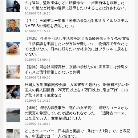
のは違法、監理団体などに賠償命令 「妊娠自体を非難した
り、中絶など特定の選択に誘導したりすることは許されない」
2026/08/04 19:15
【？！】玉城デニー知事「米軍の最新地対艦ミサイルシステム
NMESISの情報を収集したい」
2026/08/03 15:29
【群馬】 仕事を引退し生活苦を訴える高齢外国人をNPOが支援
「生活保護を申請したいが方法が難しい」「物価高で年金だけ
では足りない。日本に残りたいが将来的にはブラジルに戻るし
かない」
2026/08/03 09:46
【恐怖】同志社国際高校、京都の学校なのに図書室には沖縄タ
イムスと琉球新報しかないと判明
2026/08/03 09:05
外国人政策 関係閣僚会議、入国審査の厳格化 医療費不払い外
国人の再入国拒否、20万円以上を１万円以上に引き下げ 白タ
ク取り締まり強化など
2026/08/01 14:12
【速報】辺野古転覆事故 死亡の女子高生、辺野古コースから
の変更を希望していたが認められなかった 「辺野古コース」
は全員で37人、変更希望は計51人
2026/07/31 16:52
どこかのスーパー、日本語と英語で「氷は一人1袋まで」と表記
も、中国語では「一人2袋まで」