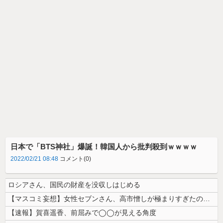
日本で「BTS神社」爆誕！韓国人から批判殺到ｗｗｗｗ
2022/02/21 08:48
コメント(0)
ロシアさん、国民の財産を没収しはじめる
【マスコミ妄想】女性セブンさん、高市憎しが極まりすぎたのか、過去一級の...
【速報】賀喜遥香、前屈みで◯◯が見える角度