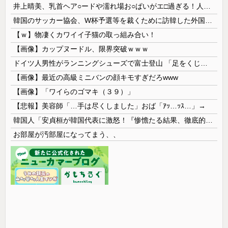
井上晴美、乳首ヘア○ードや濡れ場お○ぱいがエ□過ぎる！人生最後のラスト写真集、最高！！
韓国のサッカー協会、W杯予選等を裁くために訪韓した外国人審判を「性接待」していた……大して強くもないチームが潤沢な予算を持ってりゃそうなるわな
【ｗ】物凄くカワイイ子猫の取っ組み合い！
【画像】カップヌードル、限界突破ｗｗｗ
ドイツ人男性がランニングシューズで富士登山 「足をくじいて動けない」
【画像】最近の高級ミニバンの顔キモすぎだろwww
【画像】「ワイらのゴマキ（３９）」
【悲報】美容師「…手は尽くしました」おば「ｱｯ…ｯｽ…」→
韓国人「安貞桓が韓国代表に激怒！『惨憺たる結果、徹底的な刷新が必要だ』と監督や協会を痛烈批判」
お部屋が汚部屋になってまう、、