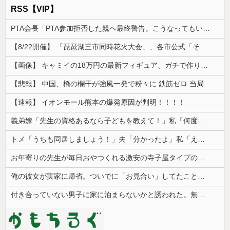
RSS【VIP】
PTA会長「PTA参加拒否した親へ最終警告。こうなってもいい？」
【8/22開催】 「琵琶湖三市同時花火大会」、各市公式「そんな花火大会は存在しない」→ 高価チケットを購入した人達がSNS阿鼻叫喚
【画像】 キャミイの18万円の最新フィギュア、ガチで作り込みがエグすぎる
【悲報】 中国、橋の欄干が強風一発で粉々に 鉄筋ゼロ 当局「接着剤でくっつけただけ」「正常で、品質問題はない」
【速報】 イオンモール熊本の爆発原因が判明！！！！
義弟嫁「先生の資格あるなら子どもを教えて！」私「何度も言うけど無理です」→断ってもしつこく食い下がられて…
トメ「うちも同居しましょう！」夫「分かったよ」私「えっ…？」→数カ月後、夫が笑顔で語った同居計画の中身にトメ絶句…
お年寄りの先生が毎日おやつくれる激安の寺子屋タイプの塾に行ってる
俺の彼女が実家に帰省。ついでに「お見合い」してたことが発覚した
付き合っていない男子に家に泊まらないかと誘われた。無理だと断ったら「じゃあ付き合おうよ」と返されて…