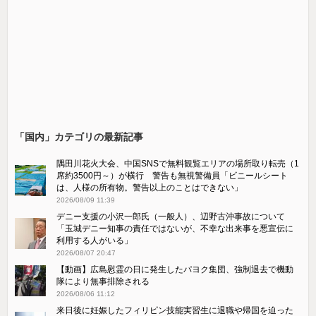
「国内」カテゴリの最新記事
隅田川花火大会、中国SNSで無料観覧エリアの場所取り転売（1
席約3500円～）が横行 警告も無視警備員「ビニールシート
は、人様の所有物。警告以上のことはできない」
2026/08/09 11:39
デニー支援の小沢一郎氏（一般人）、辺野古沖事故について
「玉城デニー知事の責任ではないが、不幸な出来事を悪宣伝に
利用する人がいる」
2026/08/07 20:47
【動画】広島慰霊の日に発生したパヨク集団、強制退去で機動
隊により無事排除される
2026/08/06 11:12
来日後に妊娠したフィリピン技能実習生に退職や帰国を迫った