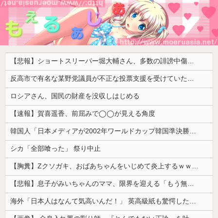
【悲報】ショートスリーパー堀大輔さん、多数の誹謗中傷で涙が止まらなくなってしまう動画がネットで話題に → ………
反高市で有名な某野党議員が不正な投票支援を受けていた過去が発掘、「説明責任があるのでは？」と揶揄されており……
ロシアさん、国民の財産を没収しはじめる
【速報】賀喜遥香、前屈みで◯◯が見える角度
韓国人「日本メディアが2002年ワールドカップ韓国準決勝も調査すべきと主張！」→「英国メディアも一斉に指摘‥」
シカ「全部喰った」 祭り中止
【胸糞】Zクソガキ、おばあちゃんをいじめて炎上するｗｗｗｗ
【悲報】息子がみいちゃんのママ、限界を迎える「もう無理。普通の家庭を築きたい。普通の子育てをしたい。」
海外「日本人はなんて気高いんだ！」 英高級紙も驚愕した極限の中の日本人の姿に世界が衝撃