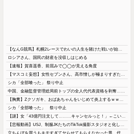
【なんG競馬】札幌2レースでわいの人生を賭けた戦いが始まる…
ロシアさん、国民の財産を没収しはじめる
【速報】賀喜遥香、前屈みで◯◯が見える角度
【マスコミ妄想】女性セブンさん、高市憎しが極まりすぎたのか、過去一級の低俗な「支持率下げてやる」記事を配信してしまう 想像の10倍低俗
シカ「全部喰った」 祭り中止
中国、金融監督管理総局前トップの全人代代表資格を剥奪…重大な規律違反で！
【胸糞】Zクソガキ、おばあちゃんをいじめて炎上するｗｗｗｗ
シカ「全部喰った」 祭り中止
【謎】女「43億円注文して………キャンセルっと！」←こいつの目的
【悲報動画】USJ、制服JKたちのTikTok撮影スタジオと化してしまいシュールすぎる光景が広がるｗｗｗ 【Pickup08083030】
立ちんぼを買うもキモすぎてヤらせてもらえなかった男、代わりの足コキでまさかの大量身寸米青ｗｗｗ