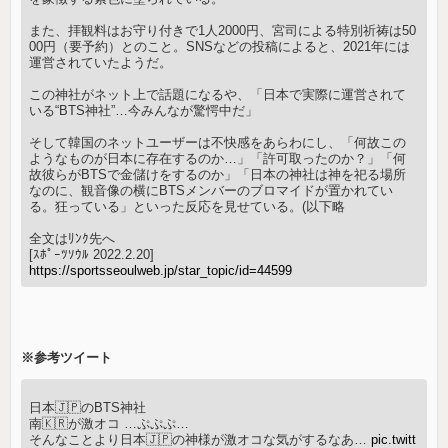
また、拝観料はお守り付きで1人2000円、宮司による特別祈祷は50
00円（要予約）とのこと。SNSなどの投稿によると、2021年には
運営されていたようだ。
この神社がネット上で話題になるや、「日本で実際に運営されて
いる“BTS神社”…今みんなが驚愕中だ」
そして韓国のネットユーザーは不快感をあらわにし、「何故この
ようなものが日本に存在するのか…」「許可取ったのか？」「何
故彼らがBTSで金儲けをするのか」「日本の神社は神を祀る場所
なのに、観音像の横にBTSメンバーのブロマイドが置かれてい
る。狂っている」といった反応を見せている。(以下略
全文はﾘﾝｸ先へ
[ｽﾎﾟｰﾂｿｳﾙ 2022.2.20]
https://sportsseoulweb.jp/star_topic/id=44599
※参考ツイート
日本🇯🇵のBTS神社
南🇰🇷が激オコ …ぷぷぷ…
そんなことより日本🇯🇵の神様が激オコな気がするなあ…
pic.twitt