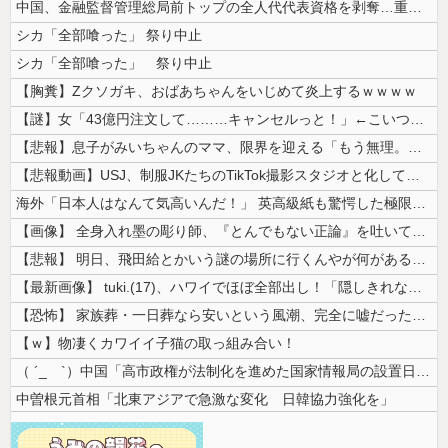
中国、金融監督管理総局前トップの全人代代表資格を剥奪…重大な規律違反で...
シカ「全部喰った」 祭り中止
シカ「全部喰った」 祭り中止
【胸糞】Zクソガキ、おばあちゃんをいじめて炎上するｗｗｗｗ
【謎】女「43億円注文して………キャンセルっと！」←こいつの目的
【悲報】息子がみいちゃんのママ、限界を迎える「もう無理。普通の家庭を築...
【悲報動画】USJ、制服JKたちのTikTok撮影スタジオと化してしま...
海外「日本人はなんて気高いんだ！」 英高級紙も驚愕した極限の中の日本人...
【画像】 全身入れ墨の彫り師、『とんでもない正論』を吐いて30万再生さ...
【悲報】 明日、飛田給とかいう謎の場所に行くんやが何があるんや????...
【最新画像】 tuki.(17)、ハワイでほぼ全部出し！「隠しきれない...
【恐怖】 家族葬・一日葬なら安いという風潮、完全に嘘だった・・・・
【ｗ】物凄くカワイイ子猫の取っ組み合い！
（ ´_ゝ`）中国「高市政権が法制化を進めた国家情報局の設置日が7月3...
中曽根元首相「北東アジアで急激な変化 日韓協力強化を」