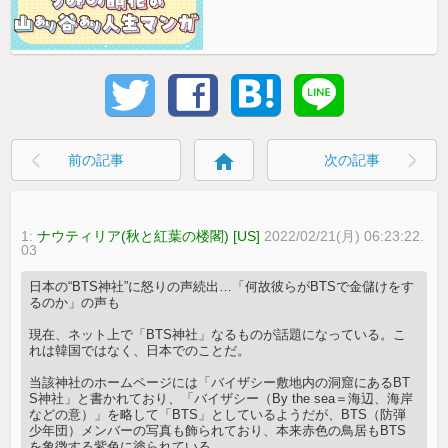
home
前の記事
次の記事
1:
ナウティリア(秋と紅葉の楼閣) [US]
2022/02/21(月) 06:23:22.
03
日本の“BTS神社”に怒りの声続出…「何故彼らがBTSで金儲けをす
るのか」の声も
現在、ネット上で「BTS神社」なるものが話題になっている。こ
れは韓国ではなく、日本でのことだ。
当該神社のホームページには「バイザシー敷地内の洞窟にあるBT
S神社」と書かれており、「バイザシー（By the sea＝海辺、海岸
などの意）」を略して「BTS」としているようだが、BTS（防弾
少年団）メンバーの写真も飾られており、本来赤色の鳥居もBTS
を象徴する紫色に塗られている。