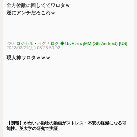
全方位敵に回しててワロタｗ
逆にアンチだろこれｗ
220:
ロジカル・ラグナロク ◆1bvRzrrx.jMM (SB-Android) [US]
2022/02/21(月) 08:25:50.92
現人神ワロタｗｗｗ
【朗報】かわいい動物の動画がストレス・不安の軽減になる可
能性。英大学の研究で実証