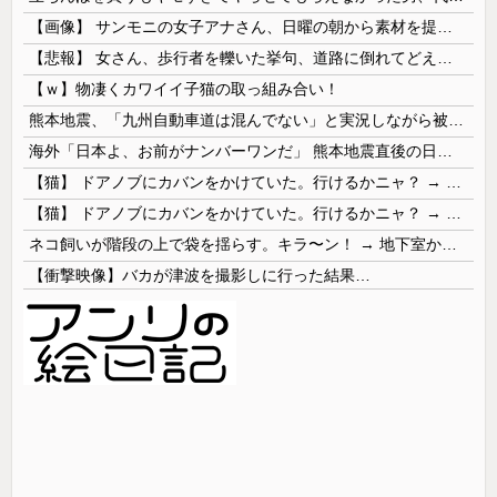
【画像】 サンモニの女子アナさん、日曜の朝から素材を提供してしまう
【悲報】 女さん、歩行者を轢いた挙句、道路に倒れてどえらいことになってしまうw w w w w w w
【ｗ】物凄くカワイイ子猫の取っ組み合い！
熊本地震、「九州自動車道は混んでない」と実況しながら被災地へ向かう有名アナなどに批判殺到 全国紙記者「最新の状況をいち早く伝えることは報道機関としての責務」「情報を取り上げることには大きな意義がある」
海外「日本よ、お前がナンバーワンだ」 熊本地震直後の日本の対応のスピードに世界が衝撃
【猫】 ドアノブにカバンをかけていた。行けるかニャ？ → 猫はこうなります…
【猫】 ドアノブにカバンをかけていた。行けるかニャ？ → 猫はこうなります…
ネコ飼いが階段の上で袋を揺らす。キラ〜ン！ → 地下室からヤツが現れる…
【衝撃映像】バカが津波を撮影しに行った結果…