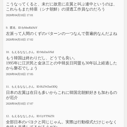
こうなってくると、未だに故意に左翼と叫ぶ連中というのは、
これらもまた特亜（シナ朝鮮）の浸透工作員なのだろう
2026年04月10日 17:01
9. 匿名. ID:IyMmRkNzY
左派って人間のくずのパターンの一つなんで普遍的なんだよね
2026年04月10日 17:02
10. もえるななしさん. ID:MzZmJiNzI
もう韓国は終わりだし、どうでも良い。
1995年に江沢民と金泳三との中韓反日同盟も30年以上経過した
から磐石でしょう
2026年04月10日 17:05
11. もえるななしさん. ID:RiZWZmODQ
日本の左翼は在日も多いからこれに韓国北朝鮮好きも加わるの
が厄介
2026年04月10日 17:07
12. もえるななしさん. ID:UyYTNiZTc
全部日本のパヨクと同じじゃん。実際は行動様式だけじゃなく