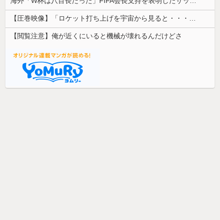
海外「W杯は八百長だった」FIFA会長支持を表明したサッカー協会に海外大騒ぎ！（海外の反応）
【圧巻映像】「ロケット打ち上げを宇宙から見ると・・・」の動画が衝撃的
【閲覧注意】俺が近くにいると機械が壊れるんだけどさ