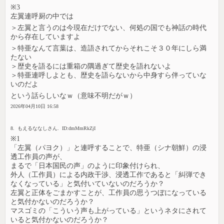
※3
左翼連呼厨の中では
＞左翼と言うのは今現在だけでない、何処の国でも神話の時代
から存在していますよ
＞特亜なんて言葉は、造語されてからそれこそ３０年にしら満
たない
＞歴史を語るには重箱の隅過ぎて歴史を語れないよ
＞特亜連呼しよとも、歴史を語らないから中身すら伴っていな
いのだよ
という話らしいなｗ（意味不明だがｗ）
2026年04月10日 16:58
8. もえるななしさん. ID:dmMmRkZjI
※1
「左翼（パヨク）」と連呼することで、特亜（シナ朝鮮）の浸
透工作員の声が、
まるで「日本国民の声」のように印象付けられ、
外人（工作員）による内政干渉、浸透工作であると「糾弾でき
なくなっている」と気付いていないのだろうか？
左翼と正体をごまかすことが、工作員の思うつぼになっている
と気付かないのだろうか？
マスゴミの「こういう声も上がっている」というネタにされて
いると気付かないのだろうか？