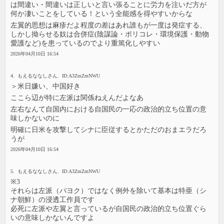
は間違い・間違いは正しいと言い張ることに労力を注いだ方が
何か凄いことをしている！という全能感を得やすいからな
左翼的思想は麻疹だよ程度の差はあれ誰もが一度は発症する、
しかし拗らせる奴は合併症(陰謀論・ポリコレ・環境保護・動物
愛護など)を患っているのでより重篤化しやすい
2026年04月10日 16:54
4. もえるななしさん. ID:A3ZmZmNWU
＞米日嫌い、中国好き
ここら辺が特に左派は関係ねえんだよなあ
左右なんて自国内における自国民の一応の政治的立ち位置の意
味しかないのに
明確に日米を攻撃してシナに臣従するとかただのおまエラだろ
うが
2026年04月10日 16:54
5. もえるななしさん. ID:A3ZmZmNWU
※3
それらは左派（パヨク）ではなく例外を除いて基本は特亜（シ
ナ朝鮮）の浸透工作員です
必死に左派や左翼と言っているが自国民の政治的立ち位置ぐら
いの意味しかないんですよ