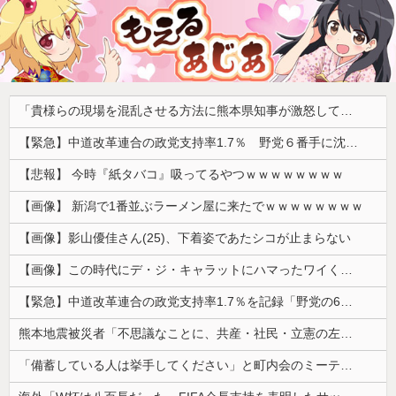
「貴様らの現場を混乱させる方法に熊本県知事が激怒してんだよ」と報道特集の非常識すぎる要求に視聴者激怒仕事に矜持とかないのかね？、
【緊急】中道改革連合の政党支持率1.7％ 野党６番手に沈む・・・
【悲報】 今時『紙タバコ』吸ってるやつｗｗｗｗｗｗｗｗ
【画像】 新潟で1番並ぶラーメン屋に来たでｗｗｗｗｗｗｗｗ
【画像】影山優佳さん(25)、下着姿であたシコが止まらない
【画像】この時代にデ・ジ・キャラットにハマったワイくんに掛けてあげたい言葉ｗｗｗｗｗ
【緊急】中道改革連合の政党支持率1.7％を記録「野党の6番手に沈む」
熊本地震被災者「不思議なことに、共産・社民・立憲の左派は本当に被害の大きい地域には来ていない。」
「備蓄している人は挙手してください」と町内会のミーティング、何の気なしに手を挙げてしまった結果……