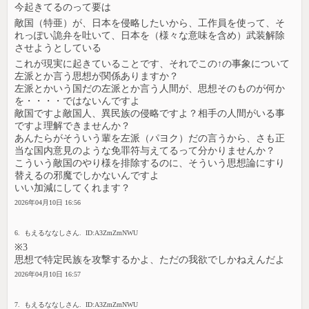
今起きてるのって要は
敵国（特亜）が、日本を侵略したいから、工作員を使って、そ
れっぽい詭弁を吐いて、日本を（様々な意味を含め）武装解除
させようとしている
これが現実に起きていることです、それでこの↑の事象について
左派とか言う思想が関係ありますか？
左派とかいう国だの左派とか言う人間が、思想そのものが何か
を・・・・ではないんですよ
敵国ですよ敵国人、異民族の侵略ですよ？相手の人間がいる事
ですよ理解できませんか？
あんたらがそういう輩を左派（パヨク）だの言うから、さも正
当な国内意見のような免罪符与えてるって分かりませんか？
こういう敵国のやり様を排除するのに、そういう思想論にすり
替えるの邪魔でしかないんですよ
いい加減にしてくれます？
2026年04月10日 16:56
6. もえるななしさん. ID:A3ZmZmNWU
※3
思想で特定民族を攻撃するかよ、ただの我欲でしかねえんだよ
2026年04月10日 16:57
7. もえるななしさん. ID:A3ZmZmNWU