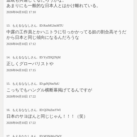
血統も共通してるだろうがな。
あまりにも一般的な日本人とはかけ離れている。
2026年04月10日 17:10
13. もえるななしさん. ID:RmMGJmMTU
中露の工作員とかハニトラに引っかかってる奴の割合高そうだ
から日本と同じ傾向になるんだろうな
2026年04月10日 17:12
14. もえるななしさん. ID:YyZDQ2NjM
正しくグローバリストや
2026年04月10日 17:15
15. もえるななしさん. ID:gzNjNmNzU
こっちでもハングル横断幕掲げてるんですが
2026年04月10日 17:22
16. もえるななしさん. ID:Q5NzZmYWI
日本のサヨぽんと同じじゃん！！！（笑）
2026年04月10日 17:22
17. もえるななしさん. ID:M3NjMyZWY